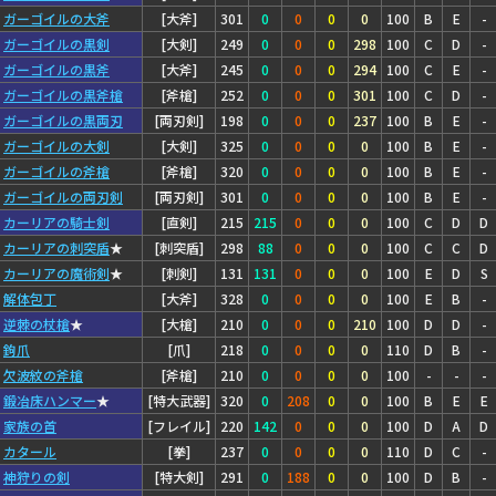
ガーゴイルの大斧
[大斧]
301
0
0
0
0
100
B
E
-
ガーゴイルの黒剣
[大剣]
249
0
0
0
298
100
C
D
-
ガーゴイルの黒斧
[大斧]
245
0
0
0
294
100
C
E
-
ガーゴイルの黒斧槍
[斧槍]
252
0
0
0
301
100
C
D
-
ガーゴイルの黒両刃
[両刃剣]
198
0
0
0
237
100
B
E
-
ガーゴイルの大剣
[大剣]
325
0
0
0
0
100
B
E
-
ガーゴイルの斧槍
[斧槍]
320
0
0
0
0
100
B
E
-
ガーゴイルの両刃剣
[両刃剣]
301
0
0
0
0
100
B
E
-
カーリアの騎士剣
[直剣]
215
215
0
0
0
100
C
D
D
カーリアの刺突盾
★
[刺突盾]
298
88
0
0
0
100
C
C
D
カーリアの魔術剣
★
[刺剣]
131
131
0
0
0
100
E
D
S
解体包丁
[大斧]
328
0
0
0
0
100
E
B
-
逆棘の杖槍
★
[大槍]
210
0
0
0
210
100
D
D
-
鉤爪
[爪]
218
0
0
0
0
110
D
B
-
欠波紋の斧槍
[斧槍]
210
0
0
0
0
100
-
-
-
鍛冶床ハンマー
★
[特大武器]
320
0
208
0
0
100
B
E
E
家族の首
[フレイル]
220
142
0
0
0
100
D
A
D
カタール
[拳]
237
0
0
0
0
110
D
C
-
神狩りの剣
[特大剣]
291
0
188
0
0
100
D
B
-