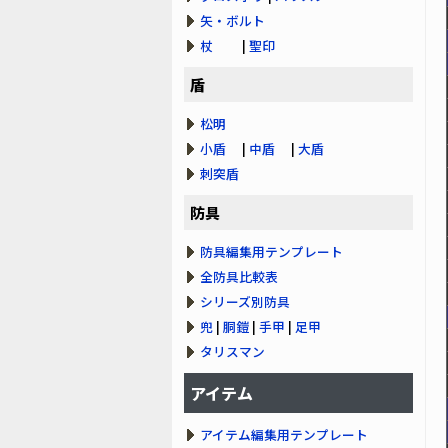
矢・ボルト
杖
|
聖印
盾
松明
小盾
|
中盾
|
大盾
刺突盾
防具
防具編集用テンプレート
全防具比較表
シリーズ別防具
兜
|
胴鎧
|
手甲
|
足甲
タリスマン
アイテム
アイテム編集用テンプレート