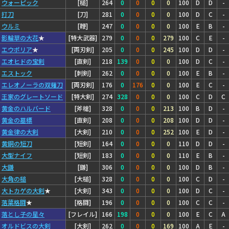
ウォーピック
[槌]
264
0
0
0
0
100
D
D
-
打刀
[刀]
281
0
0
0
0
100
D
C
-
ウルミ
[鞭]
247
0
0
0
0
100
E
B
-
影輪草の大花
★
[特大武器]
279
0
0
0
279
100
C
E
-
エウポリア
★
[両刃剣]
205
0
0
0
245
100
D
D
-
エオヒドの宝剣
[直剣]
218
139
0
0
0
100
D
C
-
エストック
[刺剣]
262
0
0
0
0
100
E
B
-
エレオノーラの双薙刀
[両刃剣]
176
0
176
0
0
100
E
C
-
王家のグレートソード
[特大剣]
274
328
0
0
0
100
C
D
C
黄金のハルバード
[斧槍]
328
0
0
0
213
100
B
D
-
黄金の墓標
[直剣]
208
0
0
0
208
100
D
D
-
黄金律の大剣
[大剣]
210
0
0
0
252
100
E
D
-
黄銅の短刀
[短剣]
164
0
0
0
0
110
D
D
-
大型ナイフ
[短剣]
183
0
0
0
0
110
E
B
-
大鎌
[鎌]
306
0
0
0
0
100
D
B
-
大角の槌
[大槌]
328
0
0
0
0
100
C
D
-
大トカゲの大剣
★
[大剣]
343
0
0
0
0
100
D
C
-
落葉格闘
★
[格闘]
196
0
0
0
0
100
C
C
-
落とし子の星々
[フレイル]
166
198
0
0
0
100
E
C
A
オルドビスの大剣
[大剣]
262
0
0
0
169
100
A
E
-