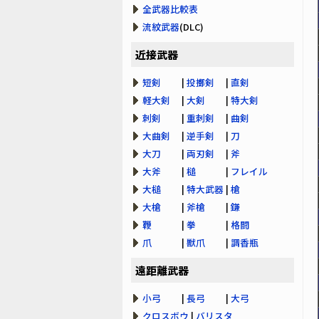
全武器比較表
流紋武器
(DLC)
近接武器
短剣
|
投擲剣
|
直剣
軽大剣
|
大剣
|
特大剣
刺剣
|
重刺剣
|
曲剣
大曲剣
|
逆手剣
|
刀
大刀
|
両刃剣
|
斧
大斧
|
槌
|
フレイル
大槌
|
特大武器
|
槍
大槍
|
斧槍
|
鎌
鞭
|
拳
|
格闘
爪
|
獣爪
|
調香瓶
遠距離武器
小弓
|
長弓
|
大弓
クロスボウ
|
バリスタ