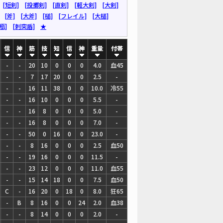
[短剣]
[投擲剣]
[直剣]
[軽大剣]
[大剣]
[斧]
[大斧]
[槌]
[フレイル]
[大槌]
瓶]
[刺突盾]
★
信
神
筋
技
知
信
神
重量
付帯
-
-
20
10
0
0
0
4.0
血45
-
-
7
17
20
0
0
2.5
-
-
-
16
11
38
0
0
10.0
冷55
-
-
16
10
0
0
0
5.5
-
-
-
16
8
0
0
0
5.0
-
-
-
16
8
0
0
0
7.0
-
-
-
50
0
16
0
0
23.0
-
-
-
8
16
0
0
0
2.5
血50
-
-
19
16
0
0
0
11.5
-
-
-
23
12
0
0
0
11.0
血55
-
-
15
14
18
0
0
7.5
血50
C
-
16
20
0
18
0
8.0
狂65
-
B
8
16
0
0
24
2.0
血38
-
-
8
14
0
0
0
2.0
-