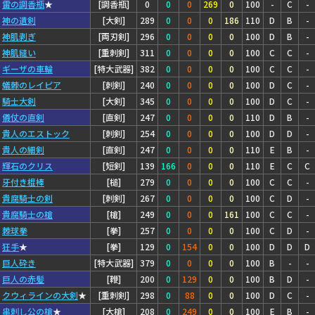
雷の調香瓶
★
[調香瓶]
0
0
0
269
0
100
-
C
-
神の遺剣
[大剣]
289
0
0
0
186
110
D
B
-
神肌剥ぎ
[両刃剣]
296
0
0
0
0
100
D
B
-
神肌縫い
[重刺剣]
311
0
0
0
0
100
C
C
-
ギーザの車輪
[特大武器]
382
0
0
0
0
100
C
C
-
蟻棘のレイピア
[刺剣]
240
0
0
0
0
100
D
C
-
騎士大剣
[大剣]
345
0
0
0
0
100
D
C
-
儀仗の直剣
[直剣]
247
0
0
0
0
110
D
B
-
貴人のエストック
[刺剣]
254
0
0
0
0
100
D
D
-
貴人の細剣
[直剣]
247
0
0
0
0
110
E
B
-
輝石のクリス
[短剣]
139
166
0
0
0
110
E
C
C
牙付き棍棒
[槌]
279
0
0
0
0
100
C
C
-
貴腐騎士の剣
[刺剣]
267
0
0
0
0
100
C
D
-
貴腐騎士の槍
[槍]
249
0
0
0
161
100
C
C
-
棘球拳
[拳]
257
0
0
0
0
100
C
D
-
狂手
★
[拳]
129
0
154
0
0
100
D
D
D
巨人砕き
[特大武器]
379
0
0
0
0
100
B
-
-
巨人の赤髪
[鞭]
200
0
129
0
0
100
B
D
-
クウィラインの大剣
★
[重刺剣]
298
0
88
0
0
100
D
C
-
串刺し公の槍
★
[大槍]
208
0
249
0
0
100
E
B
-