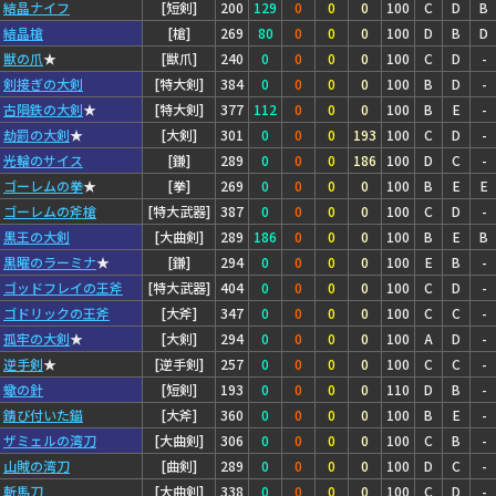
結晶ナイフ
[短剣]
200
129
0
0
0
100
C
D
B
結晶槍
[槍]
269
80
0
0
0
100
D
B
D
獣の爪
★
[獣爪]
240
0
0
0
0
100
C
D
-
剣接ぎの大剣
[特大剣]
384
0
0
0
0
100
B
D
-
古隕鉄の大剣
★
[特大剣]
377
112
0
0
0
100
B
E
-
劫罰の大剣
★
[大剣]
301
0
0
0
193
100
C
D
-
光輪のサイス
[鎌]
289
0
0
0
186
100
D
C
-
ゴーレムの拳
★
[拳]
269
0
0
0
0
100
B
E
E
ゴーレムの斧槍
[特大武器]
387
0
0
0
0
100
C
D
-
黒王の大剣
[大曲剣]
289
186
0
0
0
100
B
E
B
黒曜のラーミナ
★
[鎌]
294
0
0
0
0
100
E
B
-
ゴッドフレイの王斧
[特大武器]
404
0
0
0
0
100
C
D
-
ゴドリックの王斧
[大斧]
347
0
0
0
0
100
C
C
-
孤牢の大剣
★
[大剣]
294
0
0
0
0
100
A
D
-
逆手剣
★
[逆手剣]
257
0
0
0
0
100
C
C
-
蠍の針
[短剣]
193
0
0
0
0
110
D
B
-
錆び付いた錨
[大斧]
360
0
0
0
0
100
B
E
-
ザミェルの湾刀
[大曲剣]
306
0
0
0
0
100
C
B
-
山賊の湾刀
[曲剣]
289
0
0
0
0
100
D
C
-
斬馬刀
[大曲剣]
338
0
0
0
0
100
C
D
-