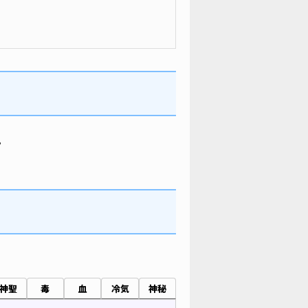
。
神聖
毒
血
冷気
神秘