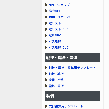
NPC
|
ショップ
協力NPC
動物
|
スカラベ
敵リスト
敵リスト(DLC)
敵対NPC
ボス攻略
ボス攻略(DLC)
戦技・魔法・霊体
戦技・魔法・霊体用テンプレート
戦技
|
戦灰
魔術
|
祈祷
霊体
|
遺灰
装備
武器編集用テンプレート