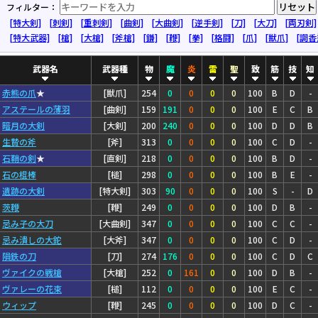
リセット
フィルター：
[特大剣]
[刺剣]
[重刺剣]
[曲剣]
[大曲剣]
[逆手剣]
[刀]
[大刀]
[両刃剣]
[特大武器]
[槍]
[大槍]
[斧槍]
[鎌]
[鞭]
[拳]
[格闘]
[爪]
[獣爪]
[調香
武器名
武器種
物
魔
炎
雷
聖
致
筋
技
知
赤熊の爪
★
[獣爪]
254
0
0
0
0
100
B
D
-
アステールの薄羽
[曲剣]
159
191
0
0
0
100
E
C
B
暗月の大剣
[大剣]
200
240
0
0
0
100
D
D
B
生贄の斧
[斧]
313
0
0
0
0
100
C
D
-
石鞘の剣
★
[直剣]
218
0
0
0
0
100
B
D
-
石の棍棒
[槌]
298
0
0
0
0
100
B
E
-
遺跡の大剣
[特大剣]
303
90
0
0
0
100
S
-
D
茨鞭
[鞭]
249
0
0
0
0
100
D
B
-
忌み子の大刀
[大曲剣]
347
0
0
0
0
100
C
C
-
忌み潰しの大鉈
[大斧]
347
0
0
0
0
100
C
D
-
隕鉄の刀
[刀]
274
176
0
0
0
100
C
D
C
ヴァイクの戦槍
[大槍]
252
0
161
0
0
100
D
B
-
ヴァレーの花束
[槌]
112
0
0
0
0
100
E
C
-
ウィップ
[鞭]
245
0
0
0
0
100
D
C
-