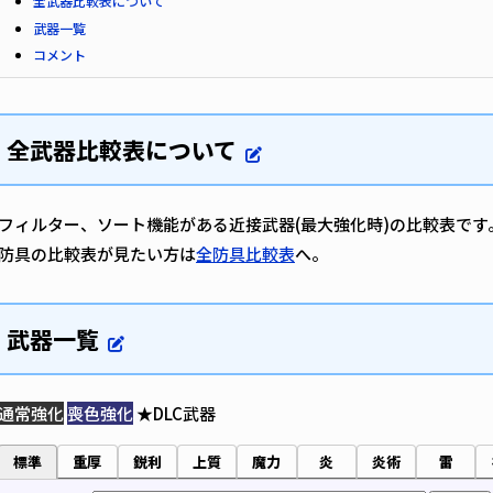
全武器比較表について
武器一覧
コメント
全武器比較表について
フィルター、ソート機能がある近接武器(最大強化時)の比較表です
防具の比較表が見たい方は
全防具比較表
へ。
武器一覧
通常強化
喪色強化
★DLC武器
標準
重厚
鋭利
上質
魔力
炎
炎術
雷