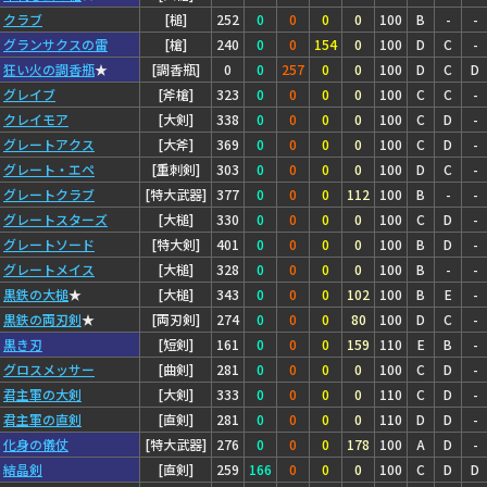
クラブ
[槌]
252
0
0
0
0
100
B
-
-
グランサクスの雷
[槍]
240
0
0
154
0
100
D
C
-
狂い火の調香瓶
★
[調香瓶]
0
0
257
0
0
100
D
C
D
グレイブ
[斧槍]
323
0
0
0
0
100
C
C
-
クレイモア
[大剣]
338
0
0
0
0
100
C
D
-
グレートアクス
[大斧]
369
0
0
0
0
100
C
D
-
グレート・エペ
[重刺剣]
303
0
0
0
0
100
D
C
-
グレートクラブ
[特大武器]
377
0
0
0
112
100
B
-
-
グレートスターズ
[大槌]
330
0
0
0
0
100
C
D
-
グレートソード
[特大剣]
401
0
0
0
0
100
B
D
-
グレートメイス
[大槌]
328
0
0
0
0
100
B
-
-
黒鉄の大槌
★
[大槌]
343
0
0
0
102
100
B
E
-
黒鉄の両刃剣
★
[両刃剣]
274
0
0
0
80
100
D
C
-
黒き刃
[短剣]
161
0
0
0
159
110
E
B
-
グロスメッサー
[曲剣]
281
0
0
0
0
100
C
D
-
君主軍の大剣
[大剣]
333
0
0
0
0
110
C
D
-
君主軍の直剣
[直剣]
281
0
0
0
0
110
D
D
-
化身の儀仗
[特大武器]
276
0
0
0
178
100
A
D
-
結晶剣
[直剣]
259
166
0
0
0
100
C
D
D