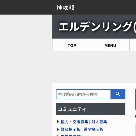
エルデンリング(EL
TOP
MENU
コミュニティ
協力・交換募集
|
対人募集
雑談掲示板
|
質問掲示板