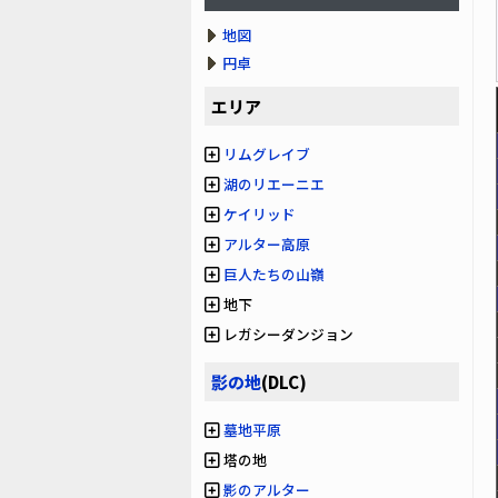
地図
円卓
エリア
リムグレイブ
湖のリエーニエ
ケイリッド
アルター高原
巨人たちの山嶺
地下
レガシーダンジョン
影の地
(DLC)
墓地平原
塔の地
影のアルター