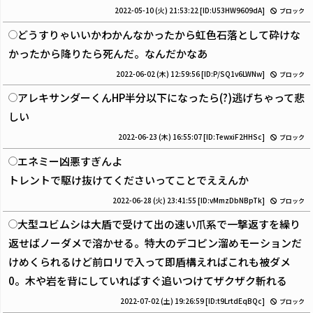
2022-05-10 (火) 21:53:22
[ID:U53HW9609dA]
ブロック
どうすりゃいいかわかんなかったから虹色石落として砕けな
かったから降りたら死んだ。なんだかなあ
2022-06-02 (木) 12:59:56
[ID:P/SQ1v6LWNw]
ブロック
アレキサンダーくんHP半分以下になったら(?)逃げちゃって悲
しい
2022-06-23 (木) 16:55:07
[ID:TewxiF2HHSc]
ブロック
エネミー凶悪すぎんよ
トレントで駆け抜けてくださいってことでええんか
2022-06-28 (火) 23:41:55
[ID:vMmzDbNBpTk]
ブロック
大型ユビムシは大盾で受けて出の速い爪系で一撃返すを繰り
返せばノーダメで溶かせる。特大のデコピン溜めモーションだ
けめくられるけど前ロリで入って即盾構えればこれも被ダメ
0。木や岩を背にしていればすぐ追いつけてザクザク斬れる
2022-07-02 (土) 19:26:59
[ID:t9LrtdEqBQc]
ブロック