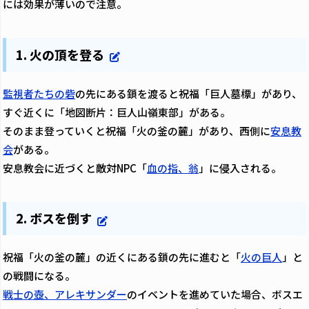
には効果が薄いので注意。
1. 火の頂を登る
監視者たちの砦
の先にある鎖を渡ると祝福「巨人墓標」があり、
すぐ近くに「地図断片：巨人山嶺東部」がある。
そのまま登っていくと祝福「火の釜の麓」があり、西側に
安息教
会
がある。
安息教会に近づくと敵対NPC「
血の指、翁
」に侵入される。
2. ボスを倒す
祝福「火の釜の麓」の近くにある鎖の先に進むと「
火の巨人
」と
の戦闘になる。
戦士の壺、アレキサンダー
のイベントを進めていた場合、ボスエ