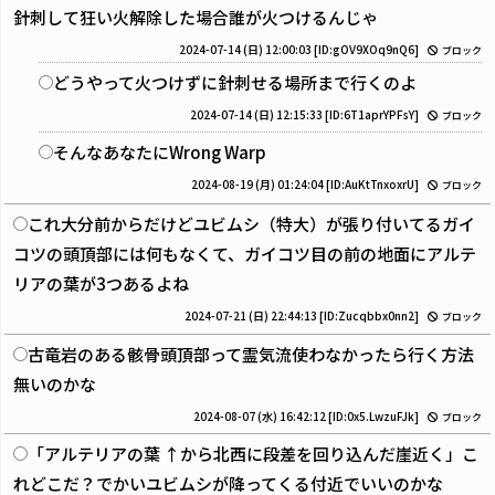
針刺して狂い火解除した場合誰が火つけるんじゃ
2024-07-14 (日) 12:00:03
[ID:gOV9XOq9nQ6]
ブロック
どうやって火つけずに針刺せる場所まで行くのよ
2024-07-14 (日) 12:15:33
[ID:6T1aprYPFsY]
ブロック
そんなあなたにWrong Warp
2024-08-19 (月) 01:24:04
[ID:AuKtTnxoxrU]
ブロック
これ大分前からだけどユビムシ（特大）が張り付いてるガイ
コツの頭頂部には何もなくて、ガイコツ目の前の地面にアルテ
リアの葉が3つあるよね
2024-07-21 (日) 22:44:13
[ID:Zucqbbx0nn2]
ブロック
古竜岩のある骸骨頭頂部って霊気流使わなかったら行く方法
無いのかな
2024-08-07 (水) 16:42:12
[ID:0x5.LwzuFJk]
ブロック
「アルテリアの葉 ↑から北西に段差を回り込んだ崖近く」こ
れどこだ？でかいユビムシが降ってくる付近でいいのかな