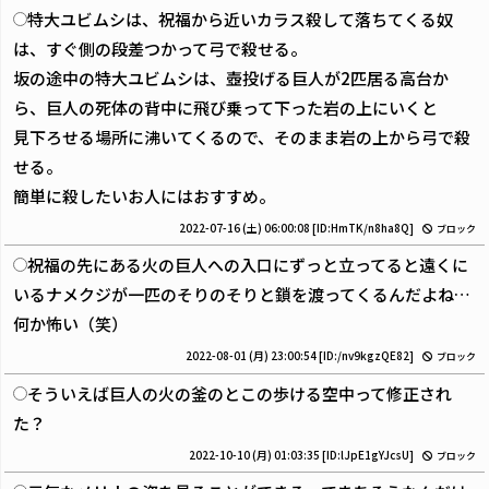
特大ユビムシは、祝福から近いカラス殺して落ちてくる奴
は、すぐ側の段差つかって弓で殺せる。
坂の途中の特大ユビムシは、壺投げる巨人が2匹居る高台か
ら、巨人の死体の背中に飛び乗って下った岩の上にいくと
見下ろせる場所に沸いてくるので、そのまま岩の上から弓で殺
せる。
簡単に殺したいお人にはおすすめ。
2022-07-16 (土) 06:00:08
[ID:HmTK/n8ha8Q]
ブロック
祝福の先にある火の巨人への入口にずっと立ってると遠くに
いるナメクジが一匹のそりのそりと鎖を渡ってくるんだよね…
何か怖い（笑）
2022-08-01 (月) 23:00:54
[ID:/nv9kgzQE82]
ブロック
そういえば巨人の火の釜のとこの歩ける空中って修正され
た？
2022-10-10 (月) 01:03:35
[ID:lJpE1gYJcsU]
ブロック