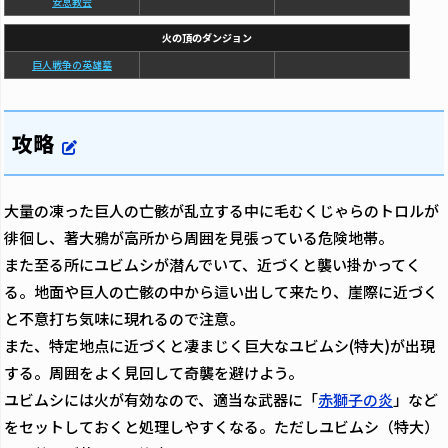
安息教会
火の頂のダンジョン
巨人戦争の英雄墓
攻略
大量の凍った巨人の亡骸が乱立する中に毛むくじゃらのトロルが
徘徊し、著大鴉が高所から周囲を見張っている危険地帯。
また至る所にユビムシが潜んでいて、近づくと襲い掛かってく
る。地面や巨人の亡骸の中から這い出して来たり、崖際に近づく
と不意打ち気味に現れるので注意。
また、特定地点に近づくと凄まじく巨大なユビムシ(特大)が出現
する。周囲をよく見回して奇襲を避けよう。
ユビムシには火が有効なので、適当な武器に「
赤獅子の炎
」など
をセットしておくと処理しやすくなる。ただしユビムシ（特大）