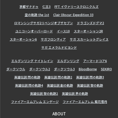
亰都ザナドゥ
仁王3
FFT イヴァリースクロニクルズ
空の軌跡 the 1st
Clair Obscur: Expedition 33
ロマンシングサガ2リベンジオブザセブン
ドラゴンズドグマ2
ユニコーンオーバーロード
イース10
スターオーシャン2R
スターオーシャン6
サガフロンティア
サガ スカーレットグレイス
サガ エメラルドビヨンド
エルデンリング ナイトレイン
エルデンリング
アーマードコア6
ダークソウル
ダークソウル2
ダークソウル3
Bloodborne
SEKIRO
英雄伝説 閃の軌跡
英雄伝説 閃の軌跡2
英雄伝説 閃の軌跡3
英雄伝説 閃の軌跡4
英雄伝説 創の軌跡
英雄伝説 黎の軌跡
英雄伝説 黎の軌跡2
英雄伝説 界の軌跡
ファイアーエムブレム エンゲージ
ファイアーエムブレム 風花雪月
ABOUT