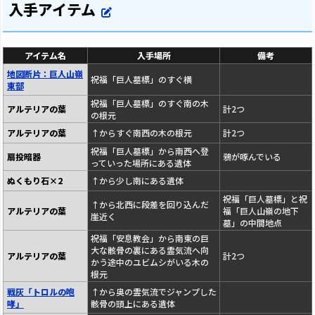
入手アイテム
アイテム名
入手場所
備考
地図断片：巨人山嶺
祝福「巨人墓標」のすぐ横
東部
祝福「巨人墓標」のすぐ南の木
アルテリアの葉
計2つ
の根元
アルテリアの葉
↑からすぐ南西の木の根元
計2つ
祝福「巨人墓標」から南西へ登
扇投暗器
鴉が啄んでいる
っていった場所にある遺体
ぬくもり石×2
↑から少し南にある遺体
祝福「巨人墓標」と祝
↑から北西に段差を回り込んだ
アルテリアの葉
福「巨人山嶺の地下
崖近く
墓」の中間地点
祝福「安息教会」から南東の巨
大な骸骨の裏にある霊気流へ向
アルテリアの葉
計2つ
かう途中のユビムシがいる木の
根元
戦灰「トロルの咆
↑から奥の霊気流でジャンプした
哮」
骸骨の頭上にある遺体