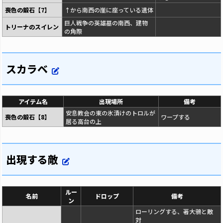
喪色の鍛石【7】
↑から南西の崖に座っている遺体
巨人戦争の英雄墓の南西、建物
トリーナのスイレン
の角際
スカラベ
アイテム名
出現場所
備考
安息教会の東の氷漬けのトロルが
喪色の鍛石【8】
ワープする
居る高台の上
出現する敵
ルー
名前
ドロップ
備考
ン
ローリングする、著大鴉と敵
対