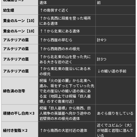
遺体
前
幼生蝶
↑の南側すぐ近く
↑から真西に段差を登った場所
黄金のルーン【10】
にある遺体
黄金のルーン【10】
↑↑から北東にある遺体
アルテリアの葉
↑から西崖の草むら
計4つ
アルテリアの葉
↑から西南西の木の根元
↑から北北東の山を登った先に
アルテリアの葉
計3つ
ある大きな岩の近く
↑から東北東の崖沿いにある木
アルテリアの葉
↓の細い道の手前
の根元
祝福「火の釜の麓」から北東へ
進み、坂をずっと下っていった先
緋色渦の泡雫
で北の崖沿いの細い道の奥にあ
る盆（地図上では祝福「巨人墓
標」のすぐ南東付近）
祝福「巨人墓標」から南西、巨
頑健の干し白肉×3
人戦争の英雄墓へ向かう途中の
あぐら座りをしている
岩壁側の木の根元の遺体
近くでユビムシ（大）
紐付き聖脂×2
↑から南西の大岩付近の遺体
が地面と岩陰に潜んで
いる