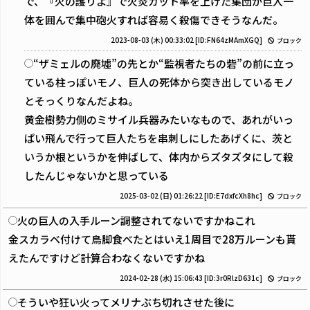
で、『火の護りよ』で火炎カット率を上げた集団が巨人一
体を囲んで集中砲火すれば容易く殺傷できそうなんだ。
2023-08-03 (木) 00:33:02
[ID:FN64zMAmXGQ]
ブロック
“ザミェルの廃墟”の先とか“監視者たちの砦”の前に立っ
ている柱っぽいモノ、巨人の死体から突き出しているモノ
とそっくりなんだよね。
黄金樹勢力側のミサイル兵器みたいなもので、あれがいっ
ぱい飛んで行って巨人たちを串刺しにしたあげくに、茨と
いうか根というかを伸ばして、体内からズタズタにして殺
したんじゃないかと思っている
2025-03-02 (日) 01:26:22
[ID:E7dxfcXh8hc]
ブロック
火の巨人の入手ルーン調整されてないですかねこれ
金スカラベ付けて鳥脚食べたとはいえ1周目で28万ルーンも貰
えたんですけど計算合わなくないですかね
2024-02-28 (水) 15:06:43
[ID:3r0RlzD631c]
ブロック
そういや狂い火ってメリナぶち切れさせた後に