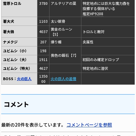
雪原トロル
3780
アルテリアの葉
特定地点には巨大な魔力壺を
投擲する個体がいる
推定HP9208
著大犬
1103
太い獣骨
黄金のルーン
著大鴉
4037
トロルと敵対
【5】
ナメクジ
207
燻り蝶
炎属性
ユビムシ（小）
198
喪色の鍛石【7】
ユビムシ（大）
1911
初回のみ確定ドロップ
ユビムシ（特大）
4627
特定地点に潜伏
1350
BOSS：
火の巨人
火の巨人の追憶
00
コメント
最新の20件を表示しています。
コメントページを参照