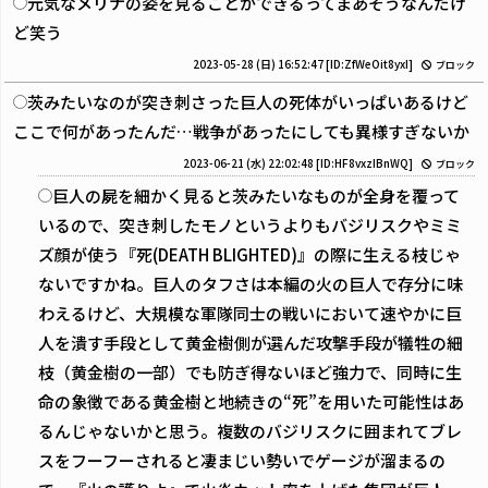
元気なメリナの姿を見ることができるってまあそうなんだけ
ど笑う
2023-05-28 (日) 16:52:47
[ID:ZfWeOit8yxI]
ブロック
茨みたいなのが突き刺さった巨人の死体がいっぱいあるけど
ここで何があったんだ…戦争があったにしても異様すぎないか
2023-06-21 (水) 22:02:48
[ID:HF8vxzIBnWQ]
ブロック
巨人の屍を細かく見ると茨みたいなものが全身を覆って
いるので、突き刺したモノというよりもバジリスクやミミ
ズ顔が使う『死(DEATH BLIGHTED)』の際に生える枝じゃ
ないですかね。巨人のタフさは本編の火の巨人で存分に味
わえるけど、大規模な軍隊同士の戦いにおいて速やかに巨
人を潰す手段として黄金樹側が選んだ攻撃手段が犠牲の細
枝（黄金樹の一部）でも防ぎ得ないほど強力で、同時に生
命の象徴である黄金樹と地続きの“死”を用いた可能性はあ
るんじゃないかと思う。複数のバジリスクに囲まれてブレ
スをフーフーされると凄まじい勢いでゲージが溜まるの