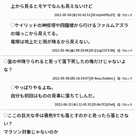
上から見るとモヤでなんも見えないけど
2022-05-04 (水) 02:42:52
[ID:nqirkHYLv1Y]
ブロック
ケイリッドの神授塔や四鐘楼から行けるファルムアズラ
の端っこから見えてる。
竜塚は地上だと雨が降るから見えない。
2022-05-06 (金) 09:29:46
[ID:Q1xg31F9.9A]
ブロック
釜の中降りられると思って落下死したの俺だけじゃないよ
な？
2022-05-09 (月) 16:19:07
[ID:4nojJSafxmc]
ブロック
やっぱりやるよね。
自分も初回はものの見事に落ちてしんだ。
2022-06-23 (木) 22:45:35
[ID:Alx7tZjlOxA]
ブロック
ここの巨大な手は喪色9でも落とすのかと思ったら落とさな
い？
マラソン対象じゃないのか