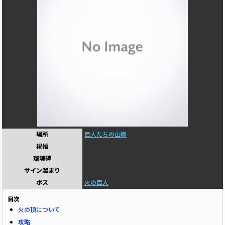
場所
巨人たちの山嶺
祝福
環魂碑
サイン溜まり
ボス
火の巨人
目次
火の頂について
攻略