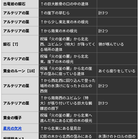
古竜岩の鍛石
↑の巨大骸骨の口の中の遺体
アルテリアの葉
↑の崖下の草むら
計3つ
アルテリアの葉
↑から少し東北東の木の根元
アルテリアの葉
↑から南東の木の根元
計2つ
祝福「火の釜の麓」から北北
鍛石【7】
西、ユビムシ（特大）が降ってく
鴉が啄んでいる
る場所の遺体
祝福「火の釜の麓」から北北
アルテリアの葉
東。崖下の木の根元
祝福「火の釜の麓」から北の崖
黄金のルーン【10】
あぐら座りをしている
下の窪みに座っている遺体
↑から西北西に回り込んで登った
アルテリアの葉
場所の氷漬けになったトロルの
計2つ
西側
↑から南南西のユビムシ（特
アルテリアの葉
大）が張り付いている巨大な髑
計3つ
髏岩の顔下
祝福「火の釜の麓」から北東へ
黄金の種子
進んだ先にある幻影の木の根元
星光の欠片
↑から北東にある星見台
幻影の木から北西の窪みにある
氷漬けのトロルの目の
祝福擬き×3