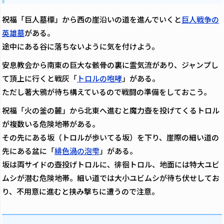
祝福「巨人墓標」から西の崖沿いの道を進んでいくと
巨人戦争の
英雄墓
がある。
途中にある谷に落ちないように気を付けよう。
安息教会から南東の巨大な骸骨の裏に霊気流があり、ジャンプし
て頂上に行くと戦灰「
トロルの咆哮
」がある。
ただし著大鴉が待ち構えているので戦闘の準備をしておこう。
祝福「火の釜の麓」から北東へ進むと魔力壺を投げてくるトロル
が複数いる危険地帯がある。
その先にある坂（トロルが歩いてる坂）を下り、崖際の細い道の
先にある盆に「
緋色渦の泡雫
」がある。
坂は両サイドの壺投げトロルに、徘徊トロル、地面には特大ユビ
ムシが潜む危険地帯。細い道では大小ユビムシが待ち伏せしてお
り、不用意に進むと挟み撃ちに遭うので注意。