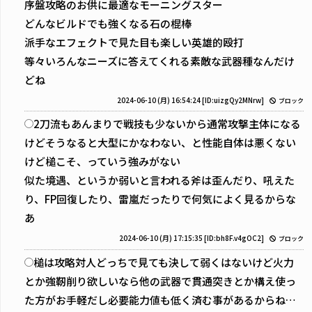
序盤攻略のお供に最適なモーニングスター
どんなビルドでも強くなる石の棍棒
派手なエフェクトで見た目も楽しい英雄的殴打
等々いろんなニーズに答えてくれる素敵な武器種なんだけ
どね
2024-06-10 (月) 16:54:24
[ID:uizgQy2MNrw]
ブロック
2刀流もあんまりで戦技も少ないから通常攻撃主体になる
けどそうなると大型にかなわない、と性能自体は悪くない
けど槌こそ、っていう強みがない
似た境遇、というか弱いと言われる斧は歪んだり、吼えた
り、FP回復したり、雷嵐だったりで何気によく見るからな
あ
2024-06-10 (月) 17:15:35
[ID:bh8F.v4gOC2]
ブロック
槌は攻略対人どっちで見ても決して弱くはないけど火力
とか強靭削り欲しいなら他の武器で貫通突きとか構え使っ
た方がお手軽だし必要能力値も低く済む事があるからね…