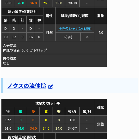
38.0
26.0
26.0
26.0
38.0
28-30
-
能力補正/必要能力
属性
戦技/消費FP/戦灰
重量
筋
技
知
信
神
D
D
-
D
-
神託のシャボン(戦技)
打撃
4.0
10
12
0
16
0
6(-/6)
✕
入手方法
神託の使者（小）がドロップ
付帯効果
なし
ノクスの流体槌
攻撃力/カット率
強化
物
魔
炎
雷
聖
致/ガ
補/射
122
0
0
0
0
100
-
喪色
51.0
34.0
34.0
34.0
34.0
34-37
-
能力補正/必要能力