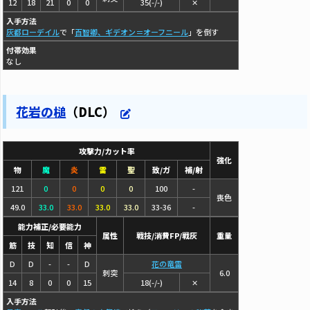
12
18
21
0
0
35(-/-)
✕
入手方法
灰都ローデイル
で「
百智卿、ギデオン＝オーフニール
」を倒す
付帯効果
なし
花岩の槌
（DLC）
攻撃力/カット率
強化
物
魔
炎
雷
聖
致/ガ
補/射
121
0
0
0
0
100
-
喪色
49.0
33.0
33.0
33.0
33.0
33-36
-
能力補正/必要能力
属性
戦技/消費FP/戦灰
重量
筋
技
知
信
神
D
D
-
-
D
花の竜雷
刺突
6.0
14
8
0
0
15
18(-/-)
✕
入手方法