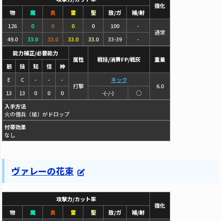
強化
物
魔
炎
雷
聖
致/ガ
補/射
126
0
0
0
0
100
-
通常
49.0
33.0
33.0
33.0
33.0
33-39
-
能力補正/必要能力
属性
戦技/消費FP/戦灰
重量
筋
技
知
信
神
E
C
-
-
-
キック
打撃
6.0
13
13
0
0
0
-(-/-)
◯
入手方法
火の僧兵（槌）がドロップ
付帯効果
なし
ヴァレーの花束
攻撃力/カット率
強化
物
魔
炎
雷
聖
致/ガ
補/射