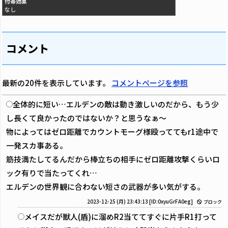
付帯効果
なし
コメント
最新の20件を表示しています。
コメントページを参照
全体的に短い…エルデンの敵は動き激しいのだから、もう少
し長くて良かったのではないか？と思うなぁ～
物によってはゼロ距離でカウントモーグ様殴っててもr1途中で
一発スカ事ある。
筋技満たしてるんだから棒立ちの相手にゼロ距離攻撃くらいロ
ック有りで当たってくれ…
エルデンの世界観に合わない短さの武器が多い気がする。
2023-12-25 (月) 23:43:13
[ID:0xyuGrFA0eg]
ブロック
メイスだが獣人(盾)に溜めR2当ててすぐに片手R1打って