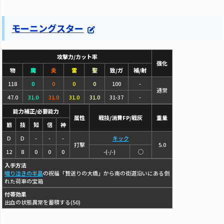
モーニングスター
攻撃力/カット率
強化
物
魔
炎
雷
聖
致/ガ
補/射
118
0
0
0
0
100
-
通常
47.0
31.0
31.0
31.0
31.0
31-37
-
能力補正/必要能力
属性
戦技/消費FP/戦灰
重量
筋
技
知
信
神
D
D
-
-
-
キック
打撃
5.0
12
8
0
0
0
-(-/-)
◯
入手方法
啜り泣きの半島
の祝福「贄送りの大橋」から南の街道沿いにある倒
れた荷車の宝箱
付帯効果
出血の状態異常を蓄積する(50)