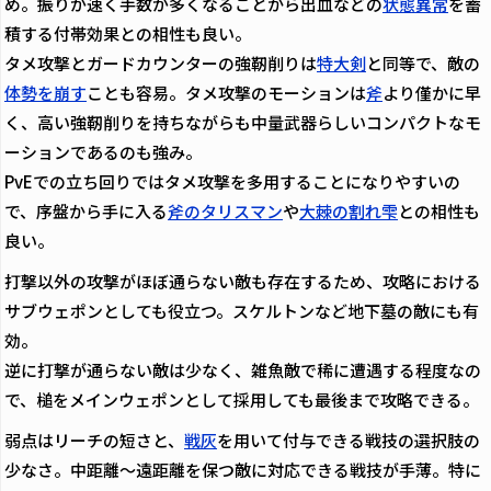
め。振りが速く手数が多くなることから出血などの
状態異常
を蓄
積する付帯効果との相性も良い。
タメ攻撃とガードカウンターの強靭削りは
特大剣
と同等で、敵の
体勢を崩す
ことも容易。タメ攻撃のモーションは
斧
より僅かに早
く、高い強靭削りを持ちながらも中量武器らしいコンパクトなモ
ーションであるのも強み。
PvEでの立ち回りではタメ攻撃を多用することになりやすいの
で、序盤から手に入る
斧のタリスマン
や
大棘の割れ雫
との相性も
良い。
打撃以外の攻撃がほぼ通らない敵も存在するため、攻略における
サブウェポンとしても役立つ。スケルトンなど地下墓の敵にも有
効。
逆に打撃が通らない敵は少なく、雑魚敵で稀に遭遇する程度なの
で、槌をメインウェポンとして採用しても最後まで攻略できる。
弱点はリーチの短さと、
戦灰
を用いて付与できる戦技の選択肢の
少なさ。中距離〜遠距離を保つ敵に対応できる戦技が手薄。特に