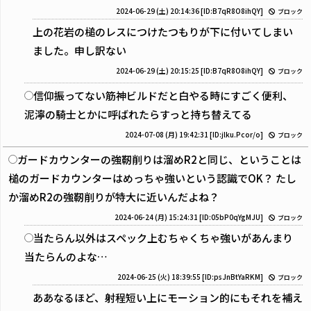
2024-06-29 (土) 20:14:36
[ID:B7qR8O8ihQY]
ブロック
上の花岩の槌のレスにつけたつもりが下に付いてしまい
ました。申し訳ない
2024-06-29 (土) 20:15:25
[ID:B7qR8O8ihQY]
ブロック
信仰振ってない筋神ビルドだと白やる時にすごく便利、
泥濘の騎士とかに呼ばれたらすっと持ち替えてる
2024-07-08 (月) 19:42:31
[ID:jlku.Pcor/o]
ブロック
ガードカウンターの強靭削りは溜めR2と同じ、ということは
槌のガードカウンターはめっちゃ強いという認識でOK？ たし
か溜めR2の強靭削りが特大に近いんだよね？
2024-06-24 (月) 15:24:31
[ID:05bP0qYgMJU]
ブロック
当たらん以外はスペック上むちゃくちゃ強いがあんまり
当たらんのよな…
2024-06-25 (火) 18:39:55
[ID:psJnBtYaRKM]
ブロック
ああなるほど、射程短い上にモーション的にもそれを補え