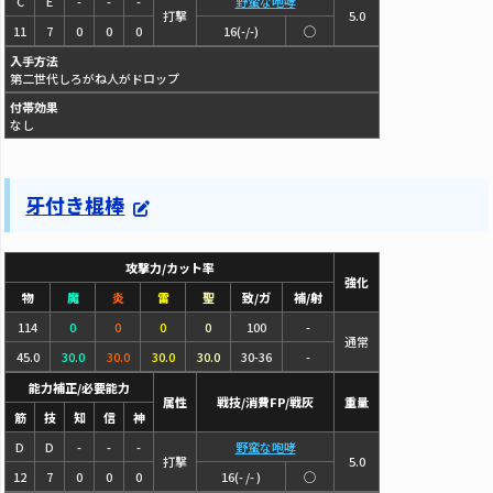
C
E
-
-
-
野蛮な咆哮
打撃
5.0
11
7
0
0
0
16(-/-)
◯
入手方法
第二世代しろがね人がドロップ
付帯効果
なし
牙付き棍棒
攻撃力/カット率
強化
物
魔
炎
雷
聖
致/ガ
補/射
114
0
0
0
0
100
-
通常
45.0
30.0
30.0
30.0
30.0
30-36
-
能力補正/必要能力
属性
戦技/消費FP/戦灰
重量
筋
技
知
信
神
D
D
-
-
-
野蛮な咆哮
打撃
5.0
12
7
0
0
0
16(- /- )
◯