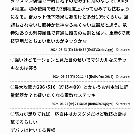
タリスマン装備で一周目地下の忌み子に溜めなしで1000ダ
メ程度。溜め使用で威力3割程度上がって忌み子も怯むよう
になる。雷カット低下効果もあるけど多分10%くらい。回
避もされないし筋神か信神なら悪くない武器だと思う。竜
特効ありの刺突属性で普通に殴るのも割と強い。重量6で戦
技専用だとちょい重いのがネックかな
2024-06-23 (日) 13:40:52
[ID:61VXxhMVLgg]
ブロック
強いけどモーションと見た目のせいでマジカルなステッ
キなのは笑う
2024-06-24 (月) 00:11:48
[ID:j9ofxpsO9v2]
ブロック
最大攻撃力296+516（筋技神99）とかいうお前本当に軽
量武器か？と疑いたくなる素敵なステッキ
2024-06-28 (金) 21:58:03
[ID:ibXDC4Q0yzI]
ブロック
筋力が足りてれば一応自体はカスダメだけど戦技の雷は
撃てるらしい
デバフは付いてる模様