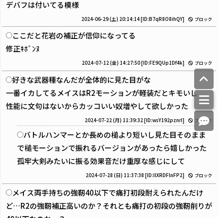
デバフは付いてる模様
2024-06-29 (土) 20:14:14
[ID:B7qR8O8ihQY]
ブロック
ここだと花岩の補正が信仰になってる
修正ｷﾎﾞﾝﾇ
2024-07-12 (金) 14:27:50
[ID:FE9QUp1Df4k]
ブロック
好きな武器種なんだが全体的に見た目がな
一番イカしてるメイスはR2モーションが軽装だとキモいし
性能に文句はないからカッコいい奴増やして欲しかった
2024-07-22 (月) 11:39:32
[ID:wsY192pznrI]
ブロック
バトルハンマーとか長めの槌より短いし見た目そのまま
で槌モーションで振れるバージョンがあったら嬉しかった
孤牢大剣みたいに振る効果音だけ重厚な感じにして
2024-07-28 (日) 11:37:38
[ID:IlXRDFlnFP2]
ブロック
メイス両手持ちの強靭40以下で痛打初段耐えられたんだけ
ど…R2の強靭補正高いのか？それとも痛打の初段の強靭削りが