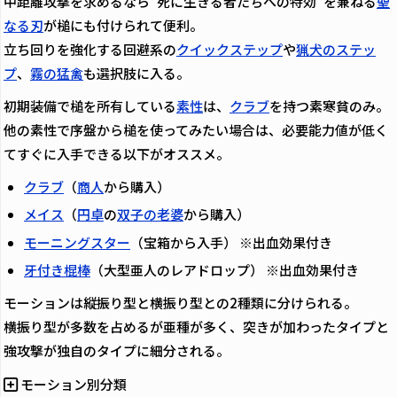
中距離攻撃を求めるなら”死に生きる者たちへの特効”を兼ねる
聖
なる刃
が槌にも付けられて便利。
立ち回りを強化する回避系の
クイックステップ
や
猟犬のステッ
プ
、
霧の猛禽
も選択肢に入る。
初期装備で槌を所有している
素性
は、
クラブ
を持つ素寒貧のみ。
他の素性で序盤から槌を使ってみたい場合は、必要能力値が低く
てすぐに入手できる以下がオススメ。
クラブ
（
商人
から購入）
メイス
（
円卓
の
双子の老婆
から購入）
モーニングスター
（宝箱から入手） ※出血効果付き
牙付き棍棒
（大型亜人のレアドロップ） ※出血効果付き
モーションは縦振り型と横振り型との2種類に分けられる。
横振り型が多数を占めるが亜種が多く、突きが加わったタイプと
強攻撃が独自のタイプに細分される。
モーション別分類