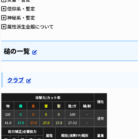
信仰系・暫定
神秘系・暫定
属性派生全般について
槌の一覧
クラブ
攻撃力/カット率
強化
物
魔
炎
雷
聖
致/ガ
補/射
103
0
0
0
0
100
-
通常
41.0
27.0
27.0
27.0
27.0
27-32
-
能力補正/必要能力
属性
戦技/消費FP/戦灰
重量