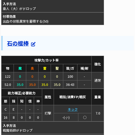
入手方法
亜人（大）がドロップ
付帯効果
出血の状態異常を蓄積する(50)
石の棍棒
攻撃力/カット率
強化
物
魔
炎
雷
聖
致/ガ
補/射
122
0
0
0
0
100
-
通常
52.0
35.0
35.0
35.0
35.0
36-43
-
能力補正/必要能力
属性
戦技/消費FP/戦灰
重量
筋
技
知
信
神
C
E
-
-
-
キック
打撃
7.0
16
8
0
0
0
-(-/-)
◯
入手方法
戦魔術師がドロップ