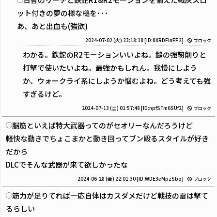
ット付きの夢の様な槌を･･･
あ、あと出血も(強欲)
2024-07-02 (火) 23:18:18
[ID:IlXRDFlnFP2]
ブロック
わかる。鉄鉈のR2モーションいいよね。鎚の強靭削りと
打撃で使いたいよね。最強かもしれん。我慢にしよう
か、ウォークライ系にしようか悩むよね。どう考えても強
すぎるけど。
2024-07-13 (土) 01:57:48
[ID:npfSTm6SUf2]
ブロック
脳筋といえば特大武器ってのがセオリーなんだろうけど
軽快な動きでちょこまかと動き回ってブン殴るスタイルが好き
だから
DLCでそんな武器が来て欲しかったな
2024-06-28 (金) 22:01:30
[ID:WDE3eMpzSbo]
ブロック
筋力が足りてれば一応自体はカスダメだけど戦技の雷は撃て
るらしい