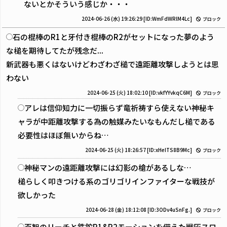
ないとかそういう感じか・・・
2024-06-26 (水) 19:26:29
[ID:WmFdWRlM4Lc]
ブロック
石の棍棒のR1と牙付き棍棒のR2がセットになった夢のよう
な槌を期待してたが残念だ...
新武器も悪くはないけどわざわざ槌で遠距離攻撃しようとは思
わない
2024-06-25 (火) 18:02:10
[ID:vkfYYvkqC6M]
ブロック
アレは信仰知力に一切振らず竜祈祷すら使えない神秘キ
ャラが中距離攻撃する為の触媒みたいなもんだし槌である
必要性はほぼ無いからね…
2024-06-25 (火) 18:26:57
[ID:xHeITS8B9Mc]
ブロック
神秘マンの遠距離攻撃には幻影の槍があるしな…
槌らしく叩きつける系のゴリゴリインファイターな戦技が
欲しかった
2024-06-28 (金) 18:12:08
[ID:3ODv4uSnFg.]
ブロック
百智のリーチと鉄鉈R1&R2モーションを備えた戦灰スロ