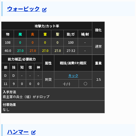
ウォーピック
攻撃力/カット率
強化
物
魔
炎
雷
聖
致/ガ
補/射
108
0
0
0
0
100
-
通常
40.0
27.0
27.0
27.0
27.0
27-32
-
能力補正/必要能力
属性
戦技/消費FP/戦灰
重量
筋
技
知
信
神
D
D
-
-
-
キック
刺突
2.5
11
9
0
0
0
-(-/-)
◯
入手方法
君主軍の兵士（槌）がドロップ
付帯効果
なし
ハンマー