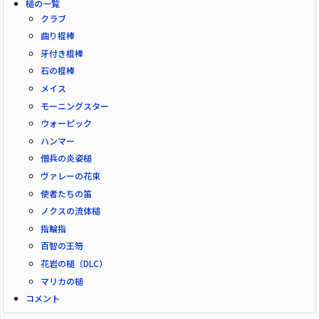
槌の一覧
クラブ
曲り棍棒
牙付き棍棒
石の棍棒
メイス
モーニングスター
ウォーピック
ハンマー
僧兵の炎姿槌
ヴァレーの花束
使者たちの笛
ノクスの流体槌
指輪指
百智の王笏
花岩の槌（DLC）
マリカの槌
コメント