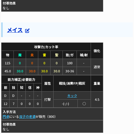
付帯効果
なし
メイス
攻撃力/カット率
強化
物
魔
炎
雷
聖
致/ガ
補/射
115
0
0
0
0
100
-
通常
45.0
30.0
30.0
30.0
30.0
30-36
-
能力補正/必要能力
属性
戦技/消費FP/戦灰
重量
筋
技
知
信
神
D
D
-
-
-
キック
打撃
4.5
12
7
0
0
0
-(-/-)
◯
入手方法
円卓
にいる
双子の老婆
が販売（800）
付帯効果
なし