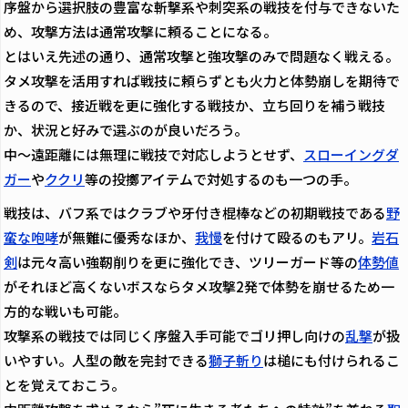
序盤から選択肢の豊富な斬撃系や刺突系の戦技を付与できないた
め、攻撃方法は通常攻撃に頼ることになる。
とはいえ先述の通り、通常攻撃と強攻撃のみで問題なく戦える。
タメ攻撃を活用すれば戦技に頼らずとも火力と体勢崩しを期待で
きるので、接近戦を更に強化する戦技か、立ち回りを補う戦技
か、状況と好みで選ぶのが良いだろう。
中～遠距離には無理に戦技で対応しようとせず、
スローイングダ
ガー
や
ククリ
等の投擲アイテムで対処するのも一つの手。
戦技は、バフ系ではクラブや牙付き棍棒などの初期戦技である
野
蛮な咆哮
が無難に優秀なほか、
我慢
を付けて殴るのもアリ。
岩石
剣
は元々高い強靭削りを更に強化でき、ツリーガード等の
体勢値
がそれほど高くないボスならタメ攻撃2発で体勢を崩せるため一
方的な戦いも可能。
攻撃系の戦技では同じく序盤入手可能でゴリ押し向けの
乱撃
が扱
いやすい。人型の敵を完封できる
獅子斬り
は槌にも付けられるこ
とを覚えておこう。