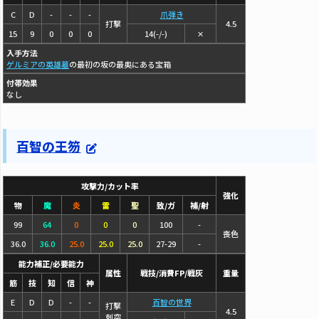
C
D
-
-
-
爪弾き
打撃
4.5
15
9
0
0
0
14(-/-)
✕
入手方法
ゲルミアの英雄墓
の最初の坂の最奥にある宝箱
付帯効果
なし
百智の王笏
攻撃力/カット率
強化
物
魔
炎
雷
聖
致/ガ
補/射
99
64
0
0
0
100
-
喪色
36.0
36.0
25.0
25.0
25.0
27-29
-
能力補正/必要能力
属性
戦技/消費FP/戦灰
重量
筋
技
知
信
神
E
D
D
-
-
百智の世界
打撃
4.5
刺突