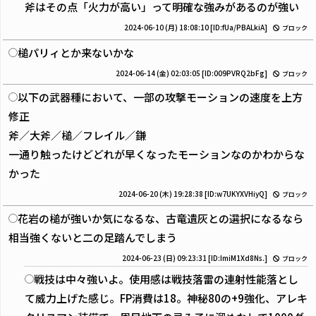
斧はその点「火力が高い」って明確な強みがあるのが強い
2024-06-10 (月) 18:08:10
[ID:fUa/PBALkiA]
ブロック
槌パリィとか来ないかな
2024-06-14 (金) 02:03:05
[ID:009PVRQ2bFg]
ブロック
以下の武器種において、一部の攻撃モーションの速度を上方
修正
斧／大斧／槌／フレイル／鎌
一通り触ったけどどれが早くなったモーションなのかわからな
かった
2024-06-20 (木) 19:28:38
[ID:w7UKYXVHiyQ]
ブロック
花岩の槌が強いか気になるな、古竜遺灰との選択になるなら
相当強くないと二の足踏んでしまう
2024-06-23 (日) 09:23:31
[ID:ImiM1Xd8Ns.]
ブロック
戦技は中々強いよ。使用感は戦技落雷の連射性能落とし
て威力上げた感じ。FP消費は18。神秘80の+9強化、アレキ