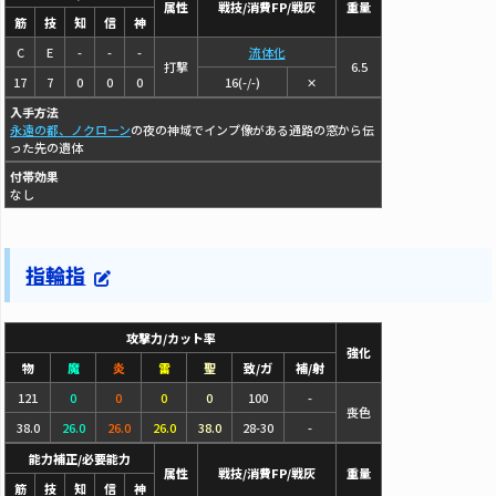
属性
戦技/消費FP/戦灰
重量
筋
技
知
信
神
C
E
-
-
-
流体化
打撃
6.5
17
7
0
0
0
16(-/-)
✕
入手方法
永遠の都、ノクローン
の夜の神域でインプ像がある通路の窓から伝
った先の遺体
付帯効果
なし
指輪指
攻撃力/カット率
強化
物
魔
炎
雷
聖
致/ガ
補/射
121
0
0
0
0
100
-
喪色
38.0
26.0
26.0
26.0
38.0
28-30
-
能力補正/必要能力
属性
戦技/消費FP/戦灰
重量
筋
技
知
信
神