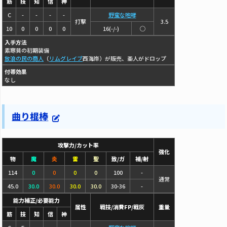
筋
技
知
信
神
C
-
-
-
-
野蛮な咆哮
打撃
3.5
10
0
0
0
0
16(-/-)
◯
入手方法
素寒貧の初期装備
放浪の民の商人
（
リムグレイブ
西海岸）が販売、亜人がドロップ
付帯効果
なし
曲り棍棒
攻撃力/カット率
強化
物
魔
炎
雷
聖
致/ガ
補/射
114
0
0
0
0
100
-
通常
45.0
30.0
30.0
30.0
30.0
30-36
-
能力補正/必要能力
属性
戦技/消費FP/戦灰
重量
筋
技
知
信
神