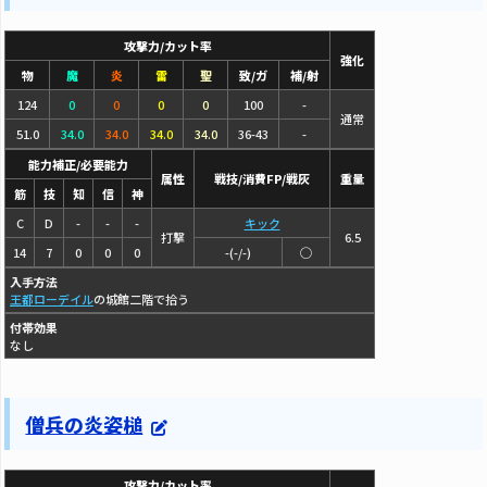
攻撃力/カット率
強化
物
魔
炎
雷
聖
致/ガ
補/射
124
0
0
0
0
100
-
通常
51.0
34.0
34.0
34.0
34.0
36-43
-
能力補正/必要能力
属性
戦技/消費FP/戦灰
重量
筋
技
知
信
神
C
D
-
-
-
キック
打撃
6.5
14
7
0
0
0
-(-/-)
◯
入手方法
王都ローデイル
の城館二階で拾う
付帯効果
なし
僧兵の炎姿槌
攻撃力/カット率