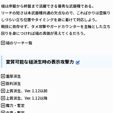
槌は序盤から終盤まで活躍できる優秀な武器種である。
リーチの短さは本武器種共通の欠点なので、こればかりは空振り
しづらい立ち位置やタイミングを身に着けて対応しよう。
戦技に依存せず、タメ攻撃やガードカウンターを主軸とした立ち
回りを身につければ槌の真価が見えてくるだろう。
槌のリーチ一覧
変質可能な槌派生時の表示攻撃力
重厚派生
鋭利派生
上質派生、Ver. 1.12以前
上質派生、Ver. 1.12以降
魔力・暫定
炎雷・暫定