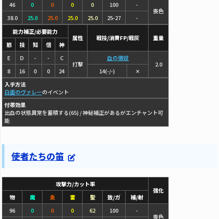
46
0
0
0
0
100
-
喪色
38.0
25.0
25.0
25.0
25.0
25-27
-
能力補正/必要能力
属性
戦技/消費FP/戦灰
重量
筋
技
知
信
神
E
D
-
-
C
血の徴収
打撃
2.0
8
16
0
0
24
14(-/-)
✕
入手方法
白面のヴァレー
のイベント
付帯効果
出血の状態異常を蓄積する(65) / 神秘補正があるがエンチャント可
能
使者たちの笛
攻撃力/カット率
強化
物
魔
炎
雷
聖
致/ガ
補/射
96
0
0
0
62
100
-
喪色