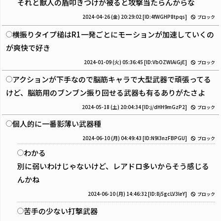
それと獣人の盾叩きつけが被ると攻撃当たらんからな
2024-04-26 (金) 20:29:02
[ID:4fWGHP8tpqs]
ブロック
横振りタイプ槌はR1一発ごとにモーションが加速していくの
が爽快で好き
2024-01-09 (火) 05:36:45
[ID:VbOZWlAiGjE]
ブロック
アクションが下手なので脳筋キャラで大型武器で頑張ってる
けど、脳筋用のブンブン振り回せる武器も有るありがたさよ
2024-05-18 (土) 20:04:34
[ID:j/dHH9mGzP2]
ブロック
個人的に一番影薄い武器種
2024-06-10 (月) 04:49:43
[ID:N9I3nzFBPGU]
ブロック
わかる
別に弱いわけじゃないけど、レアドロ多いからそう感じる
んかね
2024-06-10 (月) 14:46:32
[ID:8j5gcLV3leY]
ブロック
苦手の少ない打撃武器