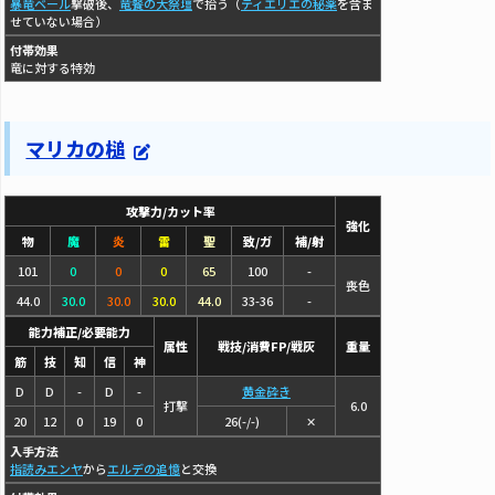
暴竜ベール
撃破後、
竜餐の大祭壇
で拾う（
ティエリエの秘薬
を含ま
せていない場合）
付帯効果
竜に対する特効
マリカの槌
攻撃力/カット率
強化
物
魔
炎
雷
聖
致/ガ
補/射
101
0
0
0
65
100
-
喪色
44.0
30.0
30.0
30.0
44.0
33-36
-
能力補正/必要能力
属性
戦技/消費FP/戦灰
重量
筋
技
知
信
神
D
D
-
D
-
黄金砕き
打撃
6.0
20
12
0
19
0
26(-/-)
✕
入手方法
指読みエンヤ
から
エルデの追憶
と交換