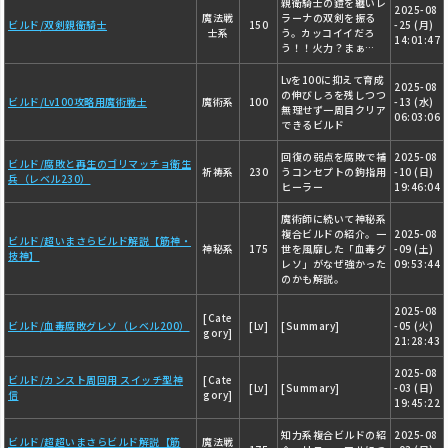
親衛騎士の鎧を纏いレ
2025-08
魔法戦
ラーナの双剣を振る
ビルド/双剣親衛騎士
150
-25 (月)
士系
う。カッコイイだろ
14:01:47
う！！火力？まぁ…
Lvを100に抑えて育成
2025-08
の伸びしろを残しつつ
ビルド/Lv100攻略用魔術戦士
魔術系
100
-13 (水)
無理せず一周目クリア
06:03:06
できるビルド
回復の弱点を腐敗で補
2025-08
ビルド/腐敗と再生のゴリマッチョ衛生
祈祷系
230
うコンセプトの鉤指用
-10 (日)
兵（レベル230）
ヒーラー
19:46:04
魔術師に続いて神秘系
複合ビルドの紹介。一
2025-08
ビルド/超いまさらビルド解説【筋神・
神秘系
175
世を風靡した「血毒グ
-09 (土)
技神】
レソ」がなぜ強かった
09:53:44
のかも解説。
2025-08
[Cate
ビルド/血毒腐敗グレソ（レベル200）
[Lv]
[Summary]
-05 (火)
gory]
21:28:43
2025-08
ビルド/カンスト周回用 スイッチ型神
[Cate
[Lv]
[Summary]
-03 (日)
信
gory]
19:45:22
知力系複合ビルドの紹
2025-08
ビルド/超超いまさらビルド解説【筋
魔法戦