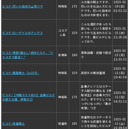
ルの嵐の騎士ですが、
2025-01
ビルド/狂い火由来の上質バサ
特殊系
175
狂い火を仕込んだビル
-19 (日)
ドです。狂い火由来の
02:52:22
ものは大体使えます。
こんな遺灰があったら
良いな、という妄想キ
2025-01
コスプ
ビルド/ローデイルのアレウス
150
ャラから生まれたビル
-15 (水)
レ系
ドです、雷ビルドにな
22:18:26
っており、
2025-01
ビルド/黒鉄(盾なし)信仰ビルド、”ジ
黒鉄装備・武器で遊ぼ
祈祷系
160
-13 (月)
ャスガで遊ぼ！”
う
22:33:31
2025-01
ビルド/粗製戦士（Lv150）
特殊系
150
高耐久の戦技重視
-12 (日)
20:41:56
血毒グレソとはステー
タス配分の異なる【神
2025-01
ビルド/【攻略ホスト向け】血毒ビルド
秘派生】の血毒大刀ビ
神秘系
175
-12 (日)
の新たな風 神秘大刀
ルド。オマケとしてな
16:32:12
っがいなっがい「毒の
考察」つき
技量特化のステータス
2025-01
で色々な武器を使える
ビルド/技量戦士
技量系
165
-11 (土)
ことを目指したビルド
15:39:54