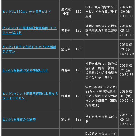
Lv150実用的なエンチ
2026-01
魔法戦
ビルド/Lv150エンチャ長牙ビルド
150
ャビルドを作るブラボ
-30 (金)
士系
風味
19:17:11
強靭と物理火力と最速
2026-01
ビルド/Lv150最速詠唱竜餐強靭101ヘ
神秘系
150
詠唱高火力祈祷全部盛
-28 (水)
リケービルド
り
21:05:17
2026-01
ビルド/1周目で完成するLv150大盾盾
筋力系
150
-28 (水)
チクマン
16:46:29
神秘を主軸に、敵や状
2026-01
況により魔術・祈禱・
ビルド/粗製寄り多芸神秘ビルド
神秘系
150
-23 (金)
状態異常・近接攻撃を
00:30:38
使い分けるビルド。
体力3000超スタミナ1
79カット率70％腐敗
2026-01
ビルド/カンスト周回用超耐久型聖なる
特殊系
150
デバフ塗れの超火力の
-01 (木)
フライドチキン
カンスト周回用【粗製
00:33:43
炎術戦士】
2025-12
手札の多さで遊ぶビル
ビルド/器用貧乏な筋神
筋力系
175
-24 (水)
ド
19:41:27
DLC込みでもユニーク