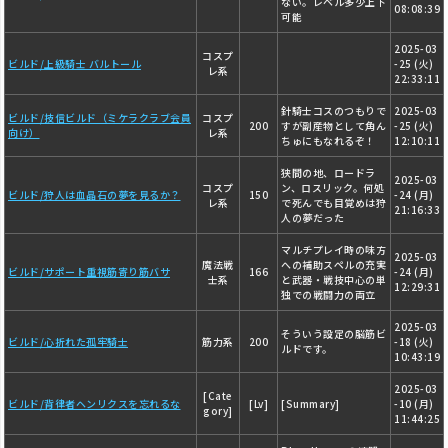
ない。レベル多少上下
08:08:39
可能
2025-03
コスプ
ビルド/上級騎士 バルトール
-25 (火)
レ系
22:33:11
針騎士コスのつもりで
2025-03
ビルド/技信ビルド（ミケラクラブ会員
コスプ
200
すが副産物として角ん
-25 (火)
向け）
レ系
ちゅにもなれるぞ！
12:10:11
狭間の地、ロードラ
2025-03
コスプ
ン、ロスリック。何処
ビルド/狩人は血晶石の夢を見るか？
150
-24 (月)
レ系
で死んでも目覚めは狩
21:16:33
人の夢だった
マルチプレイ時の味方
2025-03
魔法戦
への補助スペルの充実
ビルド/サポート重視筋寄り筋バサ
166
-24 (月)
士系
と武器・戦技中心の単
12:29:31
独での戦闘力の両立
2025-03
そういう設定の脳筋ビ
ビルド/心折れた孤牢騎士
筋力系
200
-18 (火)
ルドです。
10:43:19
2025-03
[Cate
ビルド/背律者ヘンリクスを忘れるな
[Lv]
[Summary]
-10 (月)
gory]
11:44:25