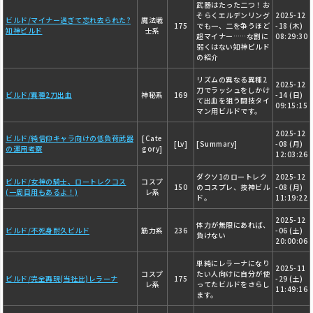
武器はたった二つ！お
そらくエルデンリング
2025-12
ビルド/マイナー過ぎて忘れ去られた?
魔法戦
175
でも一、二を争うほど
-18 (木)
知神ビルド
士系
超マイナー……な割に
08:29:30
弱くはない知神ビルド
の紹介
リズムの異なる異種2
2025-12
刀でラッシュをしかけ
ビルド/異種2刀出血
神秘系
169
-14 (日)
て出血を狙う闘技タイ
09:15:15
マン用ビルドです。
2025-12
ビルド/純信仰キャラ向けの低負荷武器
[Cate
[Lv]
[Summary]
-08 (月)
の運用考察
gory]
12:03:26
ダクソ1のロートレク
2025-12
ビルド/女神の騎士、ロートレクコス
コスプ
150
のコスプレ、技神ビル
-08 (月)
(一周目用もあるよ！)
レ系
ド。
11:19:22
2025-12
体力が無限にあれば、
ビルド/不死身耐久ビルド
筋力系
236
-06 (土)
負けない
20:00:06
単純にレラーナになり
2025-11
コスプ
たい人向けに自分が使
ビルド/完全再現(当社比)レラーナ
175
-29 (土)
レ系
ってたビルドをさらし
11:49:16
ます。