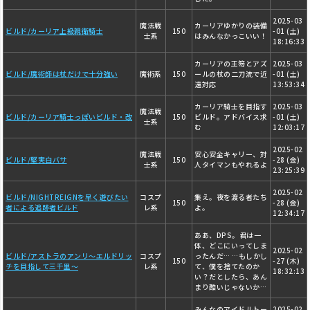
2025-03
魔法戦
カーリアゆかりの装備
ビルド/カーリア上級親衛騎士
150
-01 (土)
士系
はみんなかっこいい！
18:16:33
カーリアの王笏とアズ
2025-03
ビルド/魔術師は杖だけで十分強い
魔術系
150
ールの杖の二刀流で近
-01 (土)
遠対応
13:53:34
カーリア騎士を目指す
2025-03
魔法戦
ビルド/カーリア騎士っぽいビルド・改
150
ビルド。アドバイス求
-01 (土)
士系
む
12:03:17
2025-02
魔法戦
安心安全キャリー、対
ビルド/堅実白バサ
150
-28 (金)
士系
人タイマンもやれるよ
23:25:39
2025-02
ビルド/NIGHTREIGNを早く遊びたい
コスプ
集え。夜を渡る者たち
150
-28 (金)
者による追跡者ビルド
レ系
よ。
12:34:17
ああ、DPS。君は一
体、どこにいってしま
2025-02
ビルド/アストラのアンリ〜エルドリッ
コスプ
ったんだ… …もしかし
150
-27 (木)
チを目指して三千里〜
レ系
て、僕を捨てたのか
18:32:13
い？だとしたら、あん
まり酷いじゃないか…
みんなのアイドルトー
2025-02