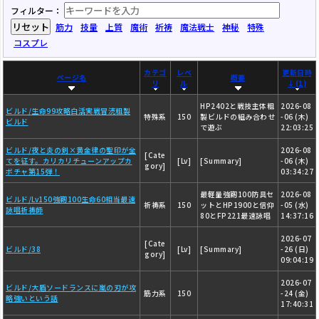
フィルター：
リセット
筋力
技量
上質
魔術
祈祷
魔法戦士
神秘
特殊
コスプレ
カテゴ
レベ
更新日時
ページ名
概要
リ
ル
↓(1)
HP2402と戦技主体粗
2026-08
ビルド/生命99攻略白活実戦冒涜粗製
特殊系
150
製ビルドの組み合わせ
-06 (木)
ビルド
で遊ぶ
22:03:25
ビルド/夜と炎の剣×黄金律の聖印が全
2026-08
[Cate
てを征す。カリカリチューンアップカ
[Lv]
[Summary]
-06 (木)
gory]
ボチャ第15弾！
03:34:27
最軽量強靭100防具セ
2026-08
ビルド/Lv150強靭100生命60相当最速
祈祷系
150
ットとHP1900と信仰
-05 (水)
詠唱祈祷師
80とFP221最速詠唱
14:37:16
2026-07
[Cate
ビルド/38
[Lv]
[Summary]
-26 (日)
gory]
09:04:19
2026-07
ビルド/大盾ソードランスに嵐の刃が攻
筋力系
150
-24 (金)
略強いという話
17:40:31