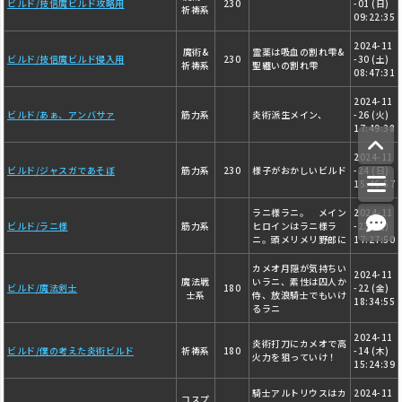
ビルド/技信魔ビルド攻略用
230
-01 (日)
祈祷系
09:22:35
2024-11
魔術&
霊薬は吸血の割れ雫&
ビルド/技信魔ビルド侵入用
230
-30 (土)
祈祷系
聖纏いの割れ雫
08:47:31
2024-11
ビルド/あぁ、アンバサァ
筋力系
炎術派生メイン、
-26 (火)
17:49:38
2024-11
ビルド/ジャスガであそぼ
筋力系
230
様子がおかしいビルド
-24 (日)
15:46:57
ラニ様ラニ。 メイン
2024-11
ビルド/ラニ様
筋力系
ヒロインはラニ様ラ
-23 (土)
ニ。頭メリメリ野郎に
17:27:50
カメオ月隠が気持ちい
2024-11
魔法戦
いラニ、素性は囚人か
ビルド/魔法剣士
180
-22 (金)
士系
侍、放浪騎士でもいけ
18:34:55
るラニ
2024-11
炎術打刀にカメオで高
ビルド/僕の考えた炎術ビルド
祈祷系
180
-14 (木)
火力を狙っていけ！
15:24:39
騎士アルトリウスはカ
2024-11
コスプ