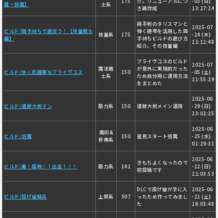
175
介。リニューアルにつ
-03 (日)
魔・技魔】
士系
き再作成
13:27:24
両手剣のタリスマンと
2025-07
ビルド/両手持ちで遊ぼう！【技量戦士
弾く硬雫を活用した両
技量系
175
-24 (木)
編】
手持ちビルドの遊び方
12:12:48
紹介。その技量編
ブライヴコスのビルド
2025-07
魔法戦
が意外に実用的だった
ビルド/歩く武器庫なブライヴコス
150
-05 (土)
士系
ため自分用に運用方法
21:55:29
をまとめた
2025-06
ビルド/遺跡大剣マン
筋力系
150
遺跡大剣メイン運用
-29 (日)
23:02:25
2025-06
魔術&
ビルド/信魔
150
星見スタート信魔
-25 (水)
祈祷系
01:29:31
2025-06
きもちよくなったので
ビルド/毒！腐敗！！出血！！！
筋力系
142
-22 (日)
初投稿です
22:03:53
DLCで投げ槍が手に入
2025-06
ビルド/投げ槍騎兵
上質系
307
ったため作ってみまし
-21 (土)
た
18:03:48