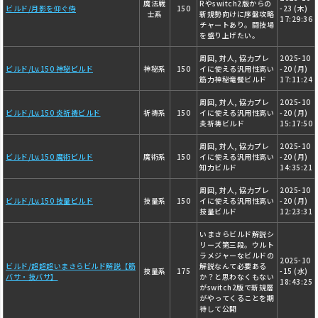
魔法戦
Rやswitch2版からの
ビルド/月影を仰ぐ侍
150
-23 (木)
士系
新規勢向けに序盤攻略
17:29:36
チャートあり。闘技場
を盛り上げたい。
周回, 対人, 協力プレ
2025-10
ビルド/Lv.150 神秘ビルド
神秘系
150
イに使える汎用性高い
-20 (月)
筋力神秘竜餐ビルド
17:11:24
周回, 対人, 協力プレ
2025-10
ビルド/Lv.150 炎祈祷ビルド
祈祷系
150
イに使える汎用性高い
-20 (月)
炎祈祷ビルド
15:17:50
周回, 対人, 協力プレ
2025-10
ビルド/Lv.150 魔術ビルド
魔術系
150
イに使える汎用性高い
-20 (月)
知力ビルド
14:35:21
周回, 対人, 協力プレ
2025-10
ビルド/Lv.150 技量ビルド
技量系
150
イに使える汎用性高い
-20 (月)
技量ビルド
12:23:31
いまさらビルド解説シ
リーズ第三段。ウルト
ラメジャーなビルドの
2025-10
ビルド/超超超いまさらビルド解説【筋
解説なんて必要ある
技量系
175
-15 (水)
バサ・技バサ】
か？と思わなくもない
18:43:25
がswitch2版で新規層
がやってくることを期
待して公開