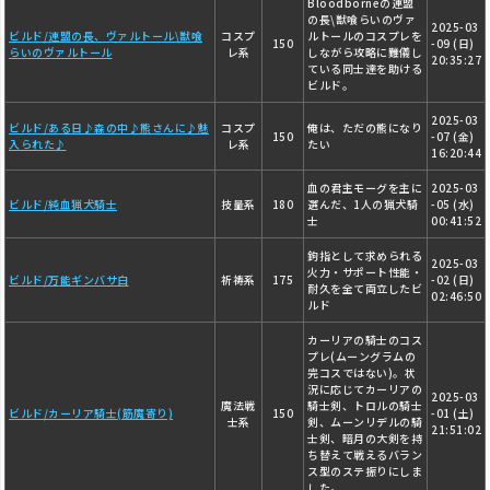
Bloodborneの連盟
の長\獣喰らいのヴァ
2025-03
ビルド/連盟の長、ヴァルトール\獣喰
コスプ
ルトールのコスプレを
150
-09 (日)
らいのヴァルトール
レ系
しながら攻略に難儀し
20:35:27
ている同士達を助ける
ビルド。
2025-03
ビルド/ある日♪森の中♪熊さんに♪魅
コスプ
俺は、ただの熊になり
150
-07 (金)
入られた♪
レ系
たい
16:20:44
血の君主モーグを主に
2025-03
ビルド/純血猟犬騎士
技量系
180
選んだ、1人の猟犬騎
-05 (水)
士
00:41:52
鉤指として求められる
2025-03
火力・サポート性能・
ビルド/万能ギンバサ白
祈祷系
175
-02 (日)
耐久を全て両立したビ
02:46:50
ルド
カーリアの騎士のコス
プレ(ムーングラムの
完コスではない)。状
況に応じてカーリアの
2025-03
魔法戦
騎士剣、トロルの騎士
ビルド/カーリア騎士(筋魔寄り)
150
-01 (土)
士系
剣、ムーンリデルの騎
21:51:02
士剣、暗月の大剣を持
ち替えて戦えるバラン
ス型のステ振りにしま
した。