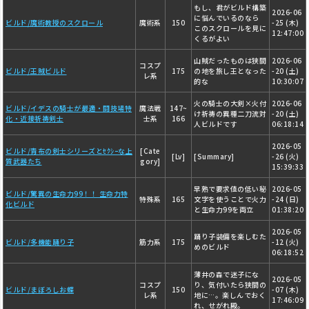
もし、君がビルド構築
2026-06
に悩んでいるのなら
ビルド/魔術教授のスクロール
魔術系
150
-25 (木)
このスクロールを見に
12:47:00
くるがよい
山賊だったものは狭間
2026-06
コスプ
ビルド/王賊ビルド
175
の地を旅し王となった
-20 (土)
レ系
的な
10:30:07
火の騎士の大剣×火付
2026-06
ビルド/イデスの騎士が最適・闘技場特
魔法戦
147~
け祈祷の異種二刀流対
-20 (土)
化・近接祈祷剣士
士系
166
人ビルドです
06:18:14
2026-05
ビルド/青布の剣士シリーズとｾｸｼｰな上
[Cate
[Lv]
[Summary]
-26 (火)
質武器たち
gory]
15:39:33
早熟で要求値の低い秘
2026-05
ビルド/驚異の生命力99！！ 生命力特
特殊系
165
文字を使うことで火力
-24 (日)
化ビルド
と生命力99を両立
01:38:20
2026-05
踊り子装備を楽しむた
ビルド/多機能踊り子
筋力系
175
-12 (火)
めのビルド
06:18:52
薄井の森で迷子にな
2026-05
コスプ
り、気付いたら狭間の
ビルド/まぼろしお蝶
150
-07 (木)
レ系
地に…。楽しんでおく
17:46:09
れ、せがれ殿。