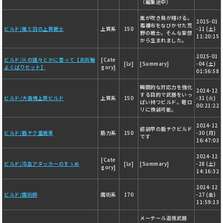
（編集途中）
嵐が吹き鳥が翔ける。
2025-01
襤褸布をなびかせた荒
ビルド/嵐と羽の上質戦士
上質系
150
-11 (土)
野の戦士。そんな妄想
11:20:15
から生まれました。
2025-01
ビルド/火の諸々とかに誓って【炎術軸
[Cate
[Lv]
[Summary]
-04 (土)
よくばりセット】
gory]
01:56:58
瞬間的な対応力を強化
2024-12
する目的で武器をいっ
ビルド/大壺塊上質ビルド
上質系
150
-31 (火)
ぱい持つビルド。軽ロ
00:21:22
リに換装可能。
2024-12
超装甲の盾チクビルド
ビルド/盾チク重戦車
筋力系
150
-30 (月)
です
16:47:03
2024-12
[Cate
ビルド/冷血アタッカーのすゝめ
[Lv]
[Summary]
-28 (土)
gory]
14:16:32
2024-12
ビルド/魔術師
魔術系
170
-27 (金)
11:59:13
メーテール追憶武器