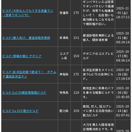
ギンバサといえば信寄
りギンバサという風潮
2025-11
ビルド/大体なんでもできる技量マン
だが、技寄りも結構楽
技量系
175
-01 (土)
（技寄りギンバサ）
しいぞ！ 出血狙いも
18:17:11
属性戦士もこなせるの
で戦術幅が広い。
2025-10
最速詠唱祈祷師による
ビルド/侵入向け、最速詠唱祈祷師
祈祷系
132
-31 (金)
侵入、闘技場考察
00:24:16
2025-10
コスプ
デボニアのコスプレビ
ビルド/坩堝の騎士 デボニア
150
-27 (月)
レ系
ルド
09:36:24
血派生武器をメインに
2025-10
ビルド/血派生武器で遊ぼう！ ガチム
神秘系
175
使うLv175の技神ビル
-26 (日)
チ重装血派生マン
ド。
17:19:59
戦技主体に祈祷のバフ
2025-10
ビルド/Lv120戦技型粗製ビルド
特殊系
120
を乗せる粗製ビルドで
-26 (日)
す。
15:43:05
周回, 対人, 協力プレ
2025-10
ビルド/Lv.150 筋力ビルド
筋力系
150
イに使える汎用性高い
-24 (金)
筋力ビルド
01:07:41
大刀を携えた闘技場用
近接魔法剣士です。N
2025-10