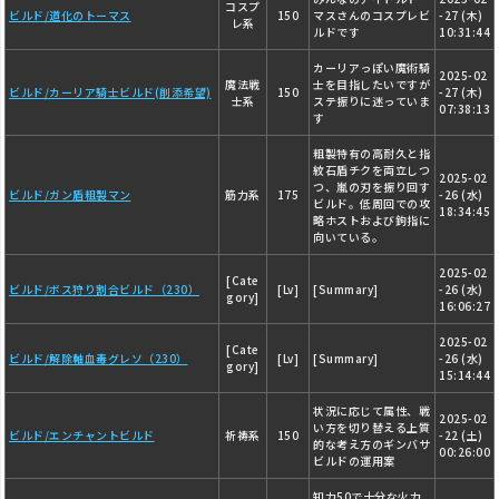
コスプ
ビルド/道化のトーマス
150
マスさんのコスプレビ
-27 (木)
レ系
ルドです
10:31:44
カーリアっぽい魔術騎
2025-02
魔法戦
士を目指したいですが
ビルド/カーリア騎士ビルド(削添希望)
150
-27 (木)
士系
ステ振りに迷っていま
07:38:13
す
粗製特有の高耐久と指
紋石盾チクを両立しつ
2025-02
つ、嵐の刃を振り回す
ビルド/ガン盾粗製マン
筋力系
175
-26 (水)
ビルド。低周回での攻
18:34:45
略ホストおよび鉤指に
向いている。
2025-02
[Cate
ビルド/ボス狩り割合ビルド（230）
[Lv]
[Summary]
-26 (水)
gory]
16:06:27
2025-02
[Cate
ビルド/解除軸血毒グレソ（230）
[Lv]
[Summary]
-26 (水)
gory]
15:14:44
状況に応じて属性、戦
2025-02
い方を切り替える上質
ビルド/エンチャントビルド
祈祷系
150
-22 (土)
的な考え方のギンバサ
00:26:00
ビルドの運用案
知力50で十分な火力