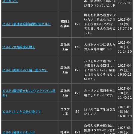
スゴキブリ
め、駆け回り・時に飛
12:22:05
び舞うギンバサビルド
魔術も祈祷も最速で扱
いたい！そんなわがま
2025-04
魔術&
ビルド/最速詠唱採用型知信ビルド
150
まを技量40にものを
-23 (水)
祈祷系
言わせ、叶える為のビ
18:37:59
ルド。
2025-04
魔法戦
大槌をメインに据えた
ビルド/大槌系魔法戦士
120
-20 (日)
士系
対人攻略両用ビルド
11:14:50
バフをかけて殴りにい
き殴られたら回復し、
2025-04
魔法戦
ビルド/周回マルチ用「筋バサ」
150
また殴りにいく。脳筋
-19 (土)
士系
とはまったくそれでよ
19:00:25
いのだ。
2025-04
ビルド/魔術騎士ビルド(アドバイス求
魔法戦
カーリアの魔術剣を主
150
-08 (火)
む)
士系
軸としたビルドです。
11:40:12
2025-03
コスプ
狂い火で全てを焼き溶
ビルド/ナナヤの分け身ナナ
50
-28 (金)
レ系
かすナナ
16:08:19
白侵入攻略全部対応、
2025-03
出血はダサいから使わ
ビルド/竜喰らいビルド
特殊系
153
-26 (水)