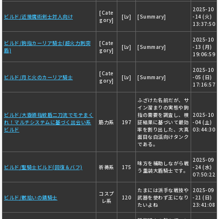
2025-10
[Cate
ビルド/近接魔術剣士対人向け
[Lv]
[Summary]
-14 (火)
gory]
13:37:50
2025-10
ビルド/鉤指カーリア騎士(超火力刺突
[Cate
[Lv]
[Summary]
-13 (月)
盾)
gory]
19:06:59
2025-10
[Cate
ビルド/月と火のカーリア騎士
[Lv]
[Summary]
-05 (日)
gory]
17:16:57
ふざけた名前だが、サ
イン溜まりの実態や鉤
ビルド/大壺頭指紋盾二刀流でモテまく
指の需要を調査し、検
2025-10
れ！マルチシステムに基づく出会い系
筋力系
197
証結果に基づいて最効
-04 (土)
ビルド
率を割り出した、大真
03:44:30
面目な白活向けタンク
である。
2025-09
味方を補助しながら戦
ビルド/聖騎士ビルド(回復＆バフ)
祈祷系
175
-24 (水)
う重装大盾騎士です。
07:50:22
たまには派手な戦技や
2025-09
コスプ
ビルド/骸拾いの錆騎士
120
武器を使わず王になり
-21 (日)
レ系
たいよね
23:41:08