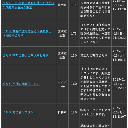
2025-01
ビルド/DLC含めて誉れを捨てたり拾っ
ら誉れ高い弾き雫大剣
筋力系
175
-28 (火)
たり出来る器用な脳筋
両手持ちなど色々な戦
17:43:20
法を取ることができる
脳筋ビルド
コンセプトは血盟祈祷
ではなく魔術を交えて
2025-01
ビルド/神秘で魔術を振るう純血騎士
魔法戦
175
戦う純血騎士。一風変
-26 (日)
（技知神ビルド）
士系
わった神秘ビルドを楽
21:42:22
しみたい方に
2025-01
魔法戦
ビルド/暗月の誓いの双大剣ビルド
150
某玄人の再現ビルド
-21 (火)
士系
15:16:13
ゴリゴリ筋力系のロー
ルプレイです、炎派生
が基本となっています
2025-01
コスプ
が脳筋なので重厚派生
ビルド/咆哮の赤獅子、ジン
160
-21 (火)
レ系
でも全然やれると思い
00:25:37
ます！結構このビルド
通りにやるとクセ強め
なので注意
2025-01
私的パーフェクトアダ
ビルド/俺の名はアダン...
祈祷系
180
-20 (月)
ンさんビルドです。
18:13:07
基本は大剣＋盾スタイ