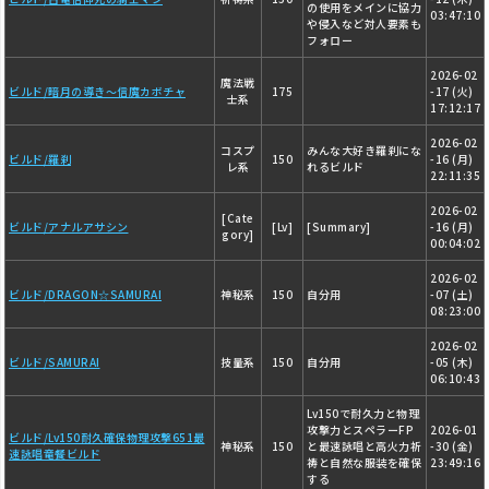
の使用をメインに協力
03:47:10
や侵入など対人要素も
フォロー
2026-02
魔法戦
ビルド/暗月の導き～信魔カボチャ
175
-17 (火)
士系
17:12:17
2026-02
コスプ
みんな大好き羅刹にな
ビルド/羅刹
150
-16 (月)
レ系
れるビルド
22:11:35
2026-02
[Cate
ビルド/アナルアサシン
[Lv]
[Summary]
-16 (月)
gory]
00:04:02
2026-02
ビルド/DRAGON☆SAMURAI
神秘系
150
自分用
-07 (土)
08:23:00
2026-02
ビルド/SAMURAI
技量系
150
自分用
-05 (木)
06:10:43
Lv150で耐久力と物理
攻撃力とスペラーFP
2026-01
ビルド/Lv150耐久確保物理攻撃651最
神秘系
150
と最速詠唱と高火力祈
-30 (金)
速詠唱竜餐ビルド
祷と自然な服装を確保
23:49:16
する