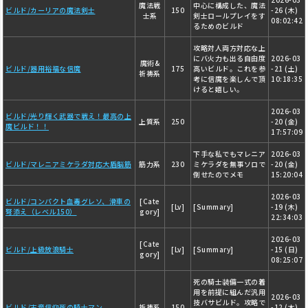
魔法戦
中心に構成した、魔法
ビルド/カーリアの魔法剣士
150
-26 (木)
士系
剣士ロールプレイをす
08:02:42
るためのビルド
攻略対人両方対応な上
にバ火力も出る自由度
2026-03
魔術&
ビルド/器用裕福な信魔
175
高いビルド。これを参
-21 (土)
祈祷系
考に信魔を楽しんで頂
10:18:35
けると嬉しい。
2026-03
ビルド/光り輝く武器で戦え！最高の上
上質系
250
-20 (金)
魔ビルド！！
17:57:09
下手な私でもマレニア
2026-03
ビルド/マレニアミケラダ対応大盾脳筋
筋力系
230
ミケラダを無事ソロで
-20 (金)
倒せたのでメモ
15:20:04
2026-03
ビルド/コンパクト血毒グレソ、滑車の
[Cate
[Lv]
[Summary]
-19 (木)
弩添え（レベル150）
gory]
22:34:03
2026-03
[Cate
ビルド/上級放浪騎士
[Lv]
[Summary]
-15 (日)
gory]
08:25:07
死の騎士装備一式の着
用を前提に組んだ汎用
2026-03
技バサビルド。攻略で
ビルド/古竜信仰死の騎士マン
祈祷系
150
-12 (木)