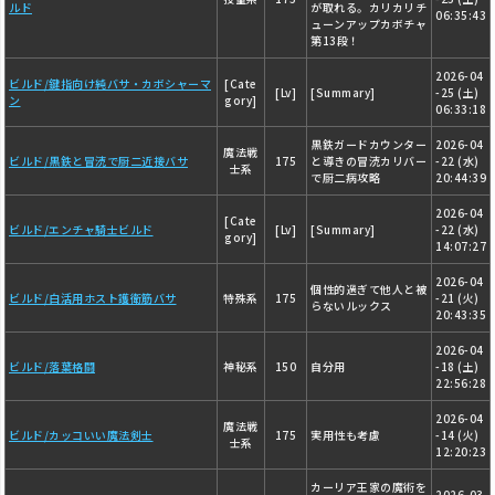
ルド
が取れる。カリカリチ
06:35:43
ューンアップカボチャ
第13段！
2026-04
ビルド/鍵指向け純バサ・カボシャーマ
[Cate
[Lv]
[Summary]
-25 (土)
ン
gory]
06:33:18
黒鉄ガードカウンター
2026-04
魔法戦
ビルド/黒鉄と冒涜で厨二近接バサ
175
と導きの冒涜カリバー
-22 (水)
士系
で厨二病攻略
20:44:39
2026-04
[Cate
ビルド/エンチャ騎士ビルド
[Lv]
[Summary]
-22 (水)
gory]
14:07:27
2026-04
個性的過ぎて他人と被
ビルド/白活用ホスト護衛筋バサ
特殊系
175
-21 (火)
らないルックス
20:43:35
2026-04
ビルド/落葉格闘
神秘系
150
自分用
-18 (土)
22:56:28
2026-04
魔法戦
ビルド/カッコいい魔法剣士
175
実用性も考慮
-14 (火)
士系
12:20:23
カーリア王家の魔術を
2026-03