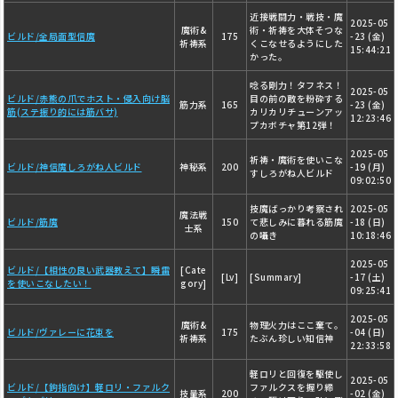
近接戦闘力・戦技・魔
2025-05
魔術&
術・祈祷を大体そつな
ビルド/全局面型信魔
175
-23 (金)
祈祷系
くこなせるようにした
15:44:21
かった。
唸る剛力！タフネス！
2025-05
ビルド/赤熊の爪でホスト・侵入向け脳
目の前の敵を粉砕する
筋力系
165
-23 (金)
筋(ステ振り的には筋バサ)
カリカリチューンアッ
12:23:46
プカボチャ第12弾！
2025-05
祈祷・魔術を使いこな
ビルド/神信魔しろがね人ビルド
神秘系
200
-19 (月)
すしろがね人ビルド
09:02:50
技魔ばっかり考察され
2025-05
魔法戦
ビルド/筋魔
150
て悲しみに暮れる筋魔
-18 (日)
士系
の囁き
10:18:46
2025-05
ビルド/【相性の良い武器教えて】瞬雷
[Cate
[Lv]
[Summary]
-17 (土)
を使いこなしたい！
gory]
09:25:41
2025-05
魔術&
物理火力はここ棄て。
ビルド/ヴァレーに花束を
175
-04 (日)
祈祷系
たぶん珍しい知信神
22:33:58
軽ロリと回復を駆使し
2025-05
ビルド/【鉤指向け】軽ロリ・ファルク
ファルクスを握り締
技量系
200
-02 (金)