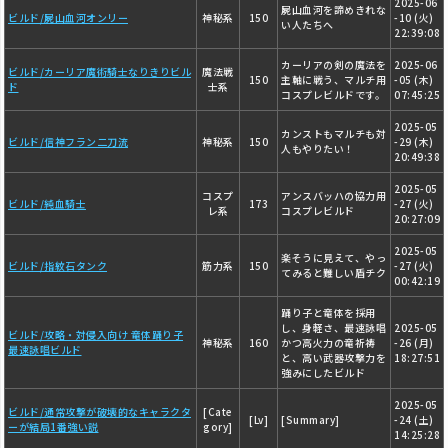
2025-06
屍山血河を諦めきれな
ビルド/屍山血河オンリー
神秘系
150
-10 (火)
い人たちへ
22:39:08
カーリアの剣の魔法を
2025-06
ビルド/カーリア魔術騎士なりきりビル
魔法戦
150
主軸に戦う、マルチ用
-05 (木)
ド
士系
コスプレビルドです。
07:45:25
2025-05
カンストもマルチも対
ビルド/信神フラン二刀流
神秘系
150
-29 (木)
人もやりたい！
20:49:38
2025-05
コスプ
アンスバッハの協力用
ビルド/純血騎士
173
-27 (火)
レ系
コスプレビルド
20:27:09
2025-05
楽そうに見えて、やっ
ビルド/指紋石タンク
筋力系
150
-27 (火)
てみると難しい盾チク
00:42:19
踊り子と竜体を採用
し、身軽さ、最速詠唱
2025-05
ビルド/攻略・対侵入向け 竜体踊り子
神秘系
160
かつ高火力の竜祈祷
-26 (月)
最速詠唱ビルド
と、高い武器攻撃力を
18:27:51
強みにしたビルド
2025-05
ビルド/通常攻撃が破壊的なキャラクタ
[Cate
[Lv]
[Summary]
-24 (土)
ーが結局1番強い説
gory]
14:25:28