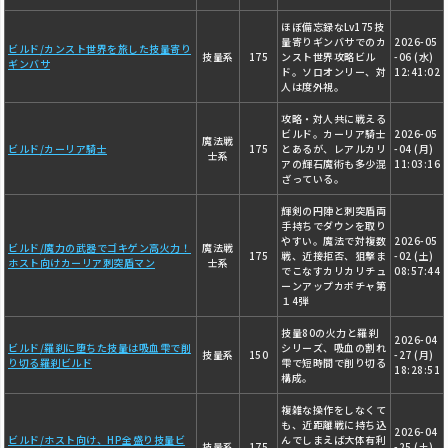
ほぼ備忘録なLv175技
量寄りギンバサでのカ
2026-05
ビルド/カンスト世界を旅した技量寄り
技量系
175
ンスト世界攻略ビル
-06 (水)
ギンバサ
ド。ソロオンリー、対
12:41:02
人は度外視。
攻略・対人共に戦える
ビルド。カーリア騎士
2026-05
魔法戦
ビルド/カーリア騎士
175
とあるが、レアルカリ
-04 (月)
士系
アの輝石魔術も多少混
11:03:16
ざっている。
輝剣の円陣と刺突盾両
手持ちでダウンを取り
やすい。魔法で対複数
2026-05
ビルド/魔力の武器でゴキゲン高火力！
魔法戦
175
戦、近接拒否、狙撃ま
-02 (土)
ホスト向けカーリア刺突盾マン
士系
でこなすカリカリチュ
08:57:44
ーンアップカボチャ第
１4弾
技量80の火力と羅刹
2026-04
ビルド/羅刹に堕ちた技量は吸血雫で削
シリーズ、吸血の割れ
技量系
150
-27 (月)
り切る羅刹ビルド
雫で短時間で削り切る
18:28:51
構成。
複雑な操作をしなくて
も、近距離戦に持ち込
2026-04
ビルド/ホスト向け、HP全盛り技量ビ
んでしまえば大体有利
技量系
175
-25 (土)