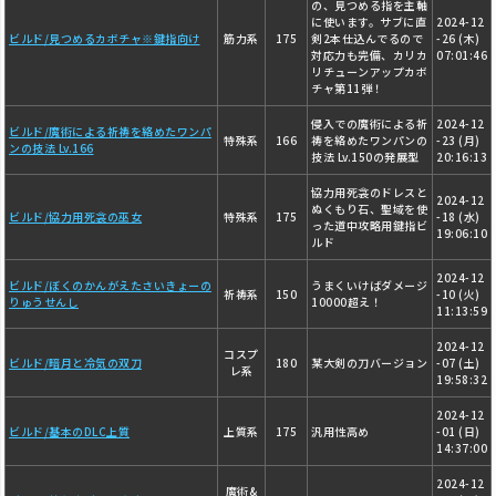
の、見つめる指を主軸
に使います。サブに直
2024-12
ビルド/見つめるカボチャ※鍵指向け
筋力系
175
剣2本仕込んでるので
-26 (木)
対応力も完備、カリカ
07:01:46
リチューンアップカボ
チャ第11弾！
侵入での魔術による祈
2024-12
ビルド/魔術による祈祷を絡めたワンパ
特殊系
166
祷を絡めたワンパンの
-23 (月)
ンの技法 Lv.166
技法 Lv.150の発展型
20:16:13
協力用死衾のドレスと
2024-12
ぬくもり石、聖域を使
ビルド/協力用死衾の巫女
特殊系
175
-18 (水)
った道中攻略用鍵指ビ
19:06:10
ルド
2024-12
ビルド/ぼくのかんがえたさいきょーの
うまくいけばダメージ
祈祷系
150
-10 (火)
りゅうせんし
10000超え！
11:13:59
2024-12
コスプ
ビルド/暗月と冷気の双刀
180
某大剣の刀バージョン
-07 (土)
レ系
19:58:32
2024-12
ビルド/基本のDLC上質
上質系
175
汎用性高め
-01 (日)
14:37:00
2024-12
魔術&