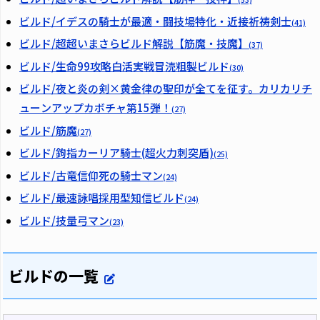
ビルド/イデスの騎士が最適・闘技場特化・近接祈祷剣士
(41)
ビルド/超超いまさらビルド解説【筋魔・技魔】
(37)
ビルド/生命99攻略白活実戦冒涜粗製ビルド
(30)
ビルド/夜と炎の剣×黄金律の聖印が全てを征す。カリカリチ
ューンアップカボチャ第15弾！
(27)
ビルド/筋魔
(27)
ビルド/鉤指カーリア騎士(超火力刺突盾)
(25)
ビルド/古竜信仰死の騎士マン
(24)
ビルド/最速詠唱採用型知信ビルド
(24)
ビルド/技量弓マン
(23)
ビルドの一覧