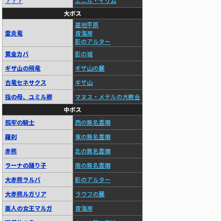
？？？
エニル・イリム
大ボス
墓地平原
霊炎竜
青海岸
影のアルター
黄金カバ
影の城
ギザ山の飛竜
ギザ山の麓
古竜セネサクス
ギザ山
指の母、ユミル卿
マヌス・メテルの大教会
中ボス
孤牢の騎士
西の無名霊廟
羅刹
東の無名霊廟
赤熊
北の無名霊廟
ラーナの踊り子
南の無名霊廟
大赤熊ラルバ
影のアルター
大赤熊ルガリア
ラウフの麓
亜人の女王マルガ
青海岸