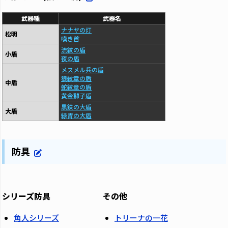
武器種
武器名
ナナヤの灯
松明
嘆き首
流紋の盾
小盾
夜の盾
メスメル兵の盾
狼紋章の盾
中盾
蛇紋章の盾
黄金獅子盾
黒鉄の大盾
大盾
緑青の大盾
防具
シリーズ防具
その他
角人シリーズ
トリーナの一花