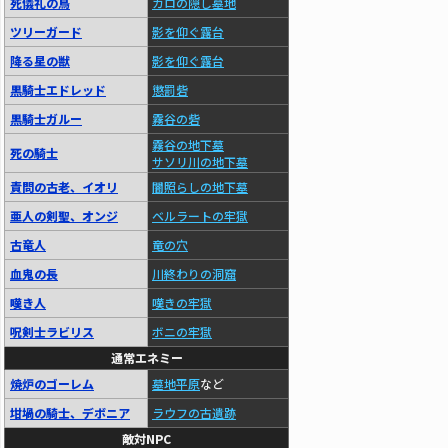
死儀礼の鳥
カロの隠し墓地
ツリーガード
影を仰ぐ露台
降る星の獣
影を仰ぐ露台
黒騎士エドレッド
懲罰砦
黒騎士ガルー
霧谷の砦
霧谷の地下墓
死の騎士
サソリ川の地下墓
責問の古老、イオリ
闇照らしの地下墓
亜人の剣聖、オンジ
ベルラートの牢獄
古竜人
竜の穴
血鬼の長
川終わりの洞窟
嘆き人
嘆きの牢獄
呪剣士ラビリス
ボニの牢獄
通常エネミー
焼炉のゴーレム
墓地平原
など
坩堝の騎士、デボニア
ラウフの古遺跡
敵対NPC