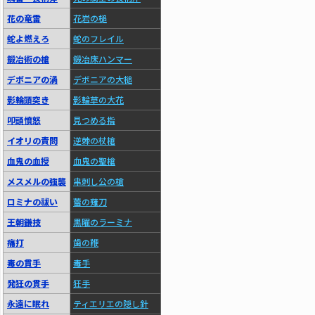
花の竜雷
花岩の槌
蛇よ燃えろ
蛇のフレイル
鍛冶術の槍
鍛冶床ハンマー
デボニアの渦
デボニアの大槌
影輪頭突き
影輪草の大花
叩頭憤怒
見つめる指
イオリの責問
逆棘の杖槍
血鬼の血授
血鬼の聖槍
メスメルの強襲
串刺し公の槍
ロミナの祓い
蕾の薙刀
王朝鎌技
黒曜のラーミナ
痛打
歯の鞭
毒の貫手
毒手
発狂の貫手
狂手
永遠に眠れ
ティエリエの隠し針