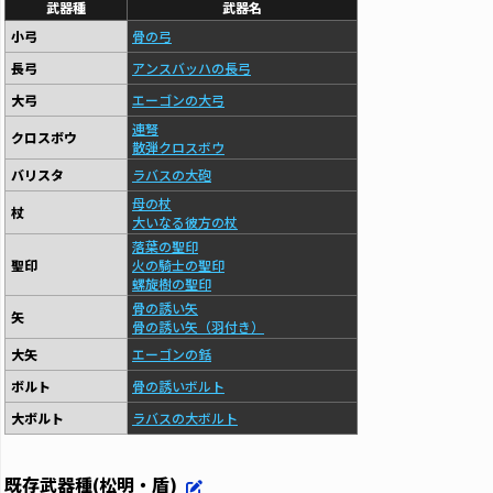
武器種
武器名
小弓
骨の弓
長弓
アンスバッハの長弓
大弓
エーゴンの大弓
連弩
クロスボウ
散弾クロスボウ
バリスタ
ラバスの大砲
母の杖
杖
大いなる彼方の杖
落葉の聖印
聖印
火の騎士の聖印
螺旋樹の聖印
骨の誘い矢
矢
骨の誘い矢（羽付き）
大矢
エーゴンの銛
ボルト
骨の誘いボルト
大ボルト
ラバスの大ボルト
既存武器種(松明・盾)