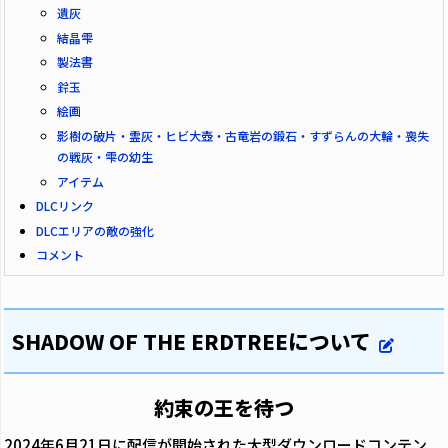
遺灰
結晶雫
製法書
鈴玉
絵画
影樹の破片・霊灰・ヒビ大壺・古竜岩の鍛石・すずらんの大輪・喪失
の戦灰・雫の幼生
アイテム
DLCリンク
DLCエリアの敵の強化
コメント
SHADOW OF THE ERDTREEについて
約束の王を待つ
2024年6月21日に配信が開始された大型ダウンロードコンテン