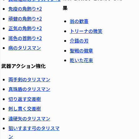
果
免疫の角飾り+2
頑健の角飾り+2
翁の歓喜
正気の角飾り+2
トリーナの微笑
斑色の首飾り+2
介錯の刃
病のタリスマン
聖戦の徽章
乾いた花束
武器アクション強化
両手剣のタリスマン
真珠盾のタリスマン
切り返す交差樹
刺し貫く交差樹
遠硬矢のタリスマン
狙いすます弓のタリスマ
ン