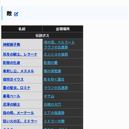
敵
名前
出現場所
伝説ボス
塔の街、ベルラート
神獣獅子舞
ラウフの古遺跡
双月の騎士、レラーナ
エンシスの城砦
影樹の化身
影樹の麓
串刺し公、メスメル
種の保管庫
宿将ガイウス
影を仰ぐ露台
蕾の聖女、ロミナ
ラウフの古遺跡
暴竜ベール
ギザ山
泥濘の騎士
石棺の大穴
指の母、メーテール
ミアの指遺跡
狂い火の王、ミドラー
ミドラーの館