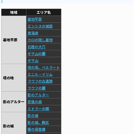
地域
エリア名
墓地平原
エンシスの城砦
青海岸
墓地平原
カロの隠し墓地
石棺の大穴
ギザ山の麓
ギザ山
塔の街、ベルラート
エニル・イリム
塔の地
ラウフの古遺跡
ラウフの麓
影のアルター
影のアルター
奈落の森
ミドラーの館
影の城
影の城、教区
影の城
種の保管庫