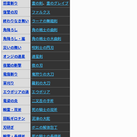
怨霊斬り
霊の剣
、
霊のグレイブ
復讐の刃
ファルクス
終わりなき舞い
ラーナの舞踏剣
角降ろし
角の戦士の曲剣
角降ろし・嵐
角の戦士の大曲剣
災いの舞い
呪剣士の円刃
オンジの連星
連星剣
夜闇の斬撃
夜の刃
竜傷斬り
竜狩りの大刀
草刈り
羅刹の大刀
エウポリアの渦
エウポリア
竜姿の炎
二又舌の手斧
瞬雷・双斧
死の騎士の双斧
回転ギロチン
泥濘の大鉈
刃研ぎ
ボニの解体包丁
瞬雷・長柄斧
死の騎士の長柄斧