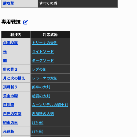
盾攻撃
すべての盾
専用戦技
戦技名
対応武器
永眠の霧
トリーナの昏剣
光
ライトソード
闇
ダークソード
針の貫き
レダの剣
月と火の構え
レラーナの双剣
孤月斬り
孤牢の大剣
黄金の磔
劫罰の大剣
巨剣陣
ムーンリデルの騎士剣
白光の突撃
古隕鉄の大剣
約束の王
???(王)
光速斬
???(光)