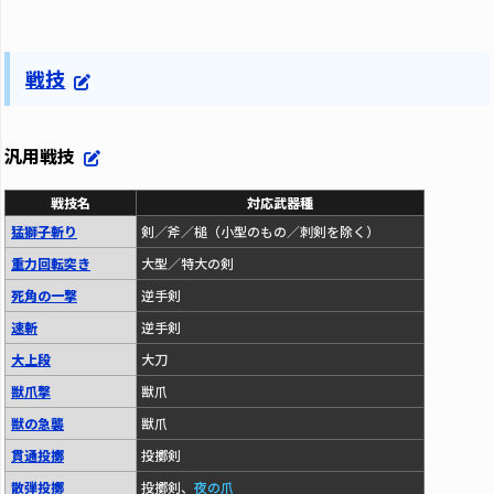
戦技
汎用戦技
戦技名
対応武器種
猛獅子斬り
剣／斧／槌（小型のもの／刺剣を除く）
重力回転突き
大型／特大の剣
死角の一撃
逆手剣
速斬
逆手剣
大上段
大刀
獣爪撃
獣爪
獣の急襲
獣爪
貫通投擲
投擲剣
散弾投擲
投擲剣、
夜の爪