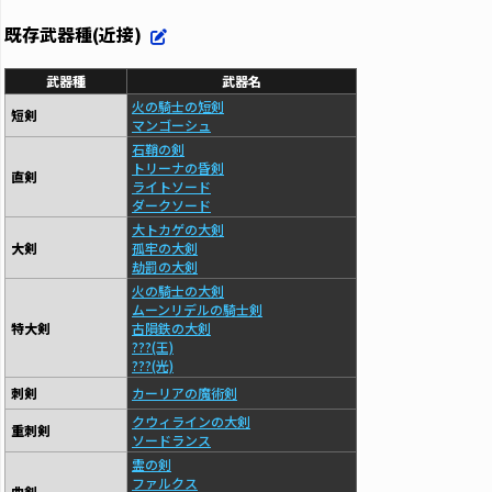
既存武器種(近接)
武器種
武器名
火の騎士の短剣
短剣
マンゴーシュ
石鞘の剣
トリーナの昏剣
直剣
ライトソード
ダークソード
大トカゲの大剣
大剣
孤牢の大剣
劫罰の大剣
火の騎士の大剣
ムーンリデルの騎士剣
特大剣
古隕鉄の大剣
???(王)
???(光)
刺剣
カーリアの魔術剣
クウィラインの大剣
重刺剣
ソードランス
霊の剣
ファルクス
曲剣