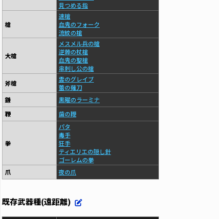
見つめる指
速槍
槍
血鬼のフォーク
流紋の槍
メスメル兵の槍
逆棘の杖槍
大槍
血鬼の聖槍
串刺し公の槍
霊のグレイブ
斧槍
蕾の薙刀
鎌
黒曜のラーミナ
鞭
歯の鞭
パタ
毒手
拳
狂手
ティエリエの隠し針
ゴーレムの拳
爪
夜の爪
既存武器種(遠距離)