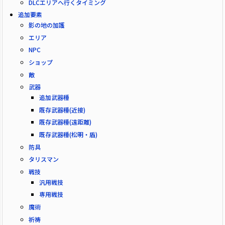
DLCエリアへ行くタイミング
追加要素
影の地の加護
エリア
NPC
ショップ
敵
武器
追加武器種
既存武器種(近接)
既存武器種(遠距離)
既存武器種(松明・盾)
防具
タリスマン
戦技
汎用戦技
専用戦技
魔術
祈祷