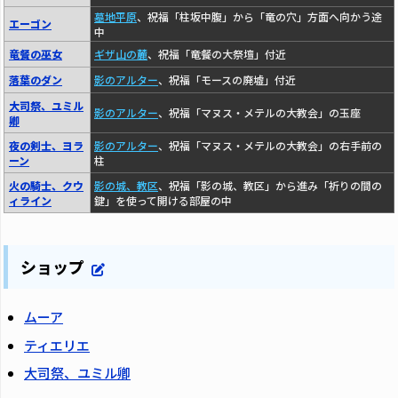
墓地平原
、祝福「柱坂中腹」から「竜の穴」方面へ向かう途
エーゴン
中
竜餐の巫女
ギザ山の麓
、祝福「竜餐の大祭壇」付近
落葉のダン
影のアルター
、祝福「モースの廃墟」付近
大司祭、ユミル
影のアルター
、祝福「マヌス・メテルの大教会」の玉座
卿
夜の剣士、ヨラ
影のアルター
、祝福「マヌス・メテルの大教会」の右手前の
ーン
柱
火の騎士、クウ
影の城、教区
、祝福「影の城、教区」から進み「祈りの間の
ィライン
鍵」を使って開ける部屋の中
ショップ
ムーア
ティエリエ
大司祭、ユミル卿