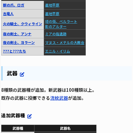
獣の爪、ロガ
墓地平原
古竜人
墓地平原
塔の街、ベルラート
火の騎士、クウィライン
影のアルター
夜の剣士、アンナ
ミアの指遺跡
夜の剣士、ヨラーン
マヌス・メテルの大教会
???と???たち
エニル・イリム
武器
8種類の武器種が追加。新武器は100種類以上。
既存の武器に投擲できる
流紋武器
が追加。
追加武器種
武器種
武器名