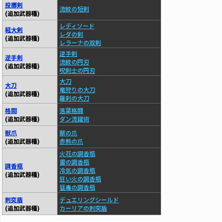
投擲剣
流紋の短剣
(追加武器種)
レディソード
軽大剣
レダの剣
(追加武器種)
レラーナの双剣
逆手剣
逆手剣
流紋の円刃
(追加武器種)
呪剣士の円刃
大刀
大刀
竜狩りの大刀
(追加武器種)
羅刹の大刀
格闘
落葉格闘
(追加武器種)
ダン流蹴術
獣爪
獣の爪
(追加武器種)
赤熊の爪
火花の調香瓶
雷の調香瓶
調香瓶
冷気の調香瓶
(追加武器種)
狂い火の調香瓶
猛毒の調香瓶
刺突盾
デュエリングシールド
(追加武器種)
カーリアの刺突盾