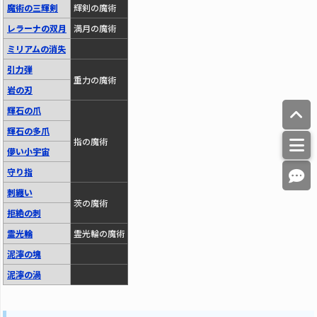
魔術の三輝剣
輝剣の魔術
レラーナの双月
満月の魔術
ミリアムの消失
引力弾
重力の魔術
岩の刃
輝石の爪
輝石の多爪
指の魔術
儚い小宇宙
守り指
刺纏い
茨の魔術
拒絶の刺
霊光輪
霊光輪の魔術
泥濘の塊
泥濘の渦