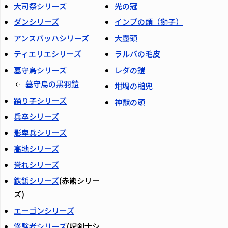
大司祭シリーズ
光の冠
ダンシリーズ
インプの頭（獅子）
アンスバッハシリーズ
大壺頭
ティエリエシリーズ
ラルバの毛皮
墓守鳥シリーズ
レダの鎧
墓守鳥の黒羽鎧
坩堝の槌兜
踊り子シリーズ
神獣の頭
兵卒シリーズ
影卑兵シリーズ
高地シリーズ
誉れシリーズ
鉄鋲シリーズ
(赤熊シリー
ズ)
エーゴンシリーズ
修験者シリーズ
(呪剣士シ