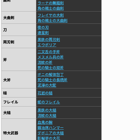
ラーナの舞踏剣
角の戦士の曲剣
フレイヤの大剣
大曲剣
角の戦士の大曲剣
夜の刃
刀
連星剣
黒鉄の両刃剣
両刃剣
エウポリア
二又舌の手斧
メスメル兵の斧
斧
流紋の斧
死の騎士の双斧
ボニの解体包丁
大斧
死の騎士の長柄斧
泥濘の大鉈
槌
花岩の槌
フレイル
蛇のフレイル
黒鉄の大槌
大槌
流紋の大槌
血鬼の腕
鍛冶床ハンマー
特大武器
デボニアの大槌
影輪草の大花