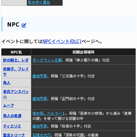
影を仰ぐ露台
NPC
イベントに関しては
NPCイベント(DLC)
ページへ。
NPC名
初期出現場所
針の騎士、レダ
モーグウィン王朝
、祝福「神人眠りの繭」付近
赤獅子、フレイ
ヤ
墓地平原
、祝福「三叉路の十字」付近
角人
老兵アンスバッ
ハ
墓地平原
、祝福「正門前の十字」付近
ムーア
塔の街、ベルラート
、祝福「民家の小祭壇」から進み「倉庫
角人の老婆
の鍵」を使って開ける部屋の中
ティエリエ
墓地平原
、祝福「柱坂の十字」付近
聖女トリーナ
石棺の大穴
、祝福「深紫の花園」の最奥