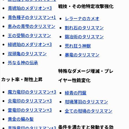
戦技・その他特定攻撃強化
青琥珀のメダリオン+3
青色種子のタリスマン+1
レラーナのカメオ
恵みの青雫のタリスマン
割れ石のタリスマン
王の受領のタリスマン
鍛冶術のタリスマン
緑琥珀のメダリオン+3
荒れ狂う神獣
双頭亀のタリスマン
暴竜のタリスマン
外なる神の伝承
特殊なダメージ増減・プレ
カット率・耐性上昇
イヤー性能変化
魔力竜印のタリスマン+3
緑青の円盤
炎竜印のタリスマン+3
坩堝薄羽のタリスマン
雷竜印のタリスマン+3
全ての坩堝のタリスマン
黄金の編み髪
条件を満たすと発動する効
真珠竜印のタリスマン+3