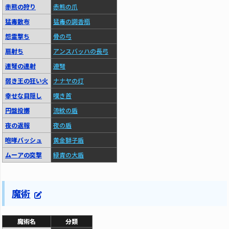
赤熊の狩り
赤熊の爪
猛毒散布
猛毒の調香瓶
怨霊撃ち
骨の弓
扇射ち
アンスバッハの長弓
連弩の連射
連弩
弱き王の狂い火
ナナヤの灯
幸せな目隠し
嘆き首
円盤投擲
流紋の盾
夜の返報
夜の盾
咆哮バッシュ
黄金獅子盾
ムーアの突撃
緑青の大盾
魔術
魔術名
分類