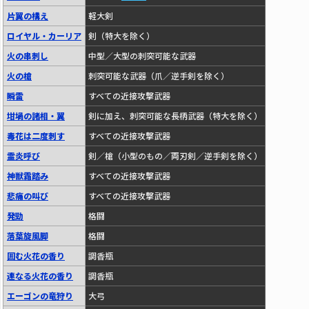
片翼の構え
軽大剣
ロイヤル・カーリア
剣（特大を除く）
火の串刺し
中型／大型の刺突可能な武器
火の槍
刺突可能な武器（爪／逆手剣を除く）
瞬雷
すべての近接攻撃武器
坩堝の諸相・翼
剣に加え、刺突可能な長柄武器（特大を除く）
毒花は二度刺す
すべての近接攻撃武器
霊炎呼び
剣／槍（小型のもの／両刃剣／逆手剣を除く）
神獣霜踏み
すべての近接攻撃武器
悲痛の叫び
すべての近接攻撃武器
発勁
格闘
落葉旋風脚
格闘
囲む火花の香り
調香瓶
連なる火花の香り
調香瓶
エーゴンの竜狩り
大弓