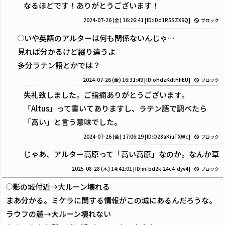
なるほどです！ありがとうございます！
2024-07-26 (金) 16:26:41
[ID:iDd1R5SZX9Q]
ブロック
いや英語のアルターは何も関係ないんじゃ…
見れば分かるけど綴り違うよ
多分ラテン語とかでは？
2024-07-26 (金) 16:31:49
[ID:oHdzKdtHhEU]
ブロック
失礼致しました。ご指摘ありがとうございます。
「Altus」って書いてありますし、ラテン語で調べたら
「高い」と言う意味でした。
2024-07-26 (金) 17:06:29
[ID:O28aKiuTXWc]
ブロック
じゃあ、アルター高原って「高い高原」なのか。なんか草
2025-08-28 (木) 14:42:01
[ID:m-bd2k-24c4-dyv4]
ブロック
影の城付近→大ルーン壊れる
まあ分かる。ミケラに関する情報がこの城にあるんだろうな。
ラウフの麓→大ルーン壊れない