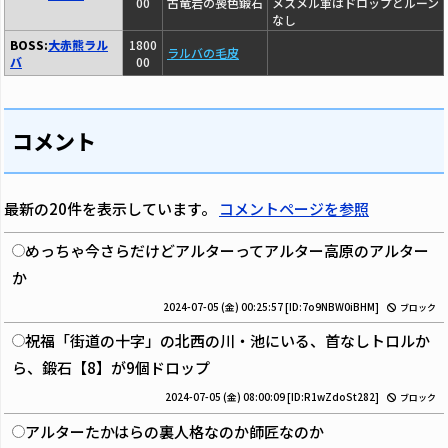
00
古竜岩の喪色鍛石
メスメル軍はドロップとルーン
なし
BOSS:
大赤熊ラル
1800
ラルバの毛皮
バ
00
コメント
最新の20件を表示しています。
コメントページを参照
めっちゃ今さらだけどアルターってアルター高原のアルター
か
2024-07-05 (金) 00:25:57
[ID:7o9NBW0iBHM]
ブロック
祝福「街道の十字」の北西の川・池にいる、首なしトロルか
ら、鍛石【8】が9個ドロップ
2024-07-05 (金) 08:00:09
[ID:R1wZdoSt282]
ブロック
アルターたかはらの裏人格なのか師匠なのか