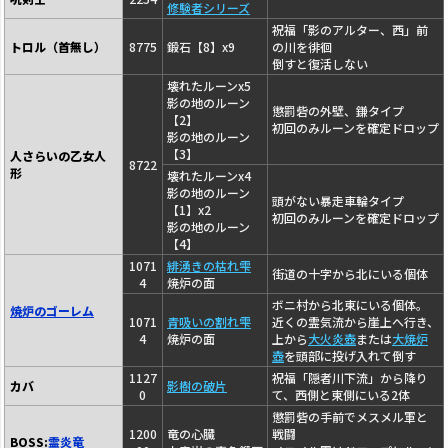
修験者シリーズ
祝福「影のアルター、西」前
トロル（首無し）
8775
鍛石【8】x9
の川を徘徊
倒すと復活しない
壊れたルーンx5
影の地のルーン
懲罰砦の外壁、鎌タイプ
【2】
初回のみルーンを確定ドロップ
影の地のルーン
【3】
人さらいの乙女人
8722
形
壊れたルーンx4
影の地のルーン
頭がない暴走車輪タイプ
【1】x2
初回のみルーンを確定ドロップ
影の地のルーン
【4】
1071
緋湧きの枯れ雫
街道の十字から北にいる個体
4
焼炉の面
ボニ村から北東にいる個体。
焼炉のゴーレム
1071
青吸いの割れ雫
近くの霊気流から崖上へ行き、
4
焼炉の面
上から
大火炎壺
または
大焼炉
壺
を頭部に投げ入れて倒す
1127
祝福「隠者川下流」から降り
カバ
影樹の破片
0
て、西側と東側にいる2体
懲罰砦の手前でメスメル軍と
1200
竜の心臓
戦闘
BOSS:
霊炎竜