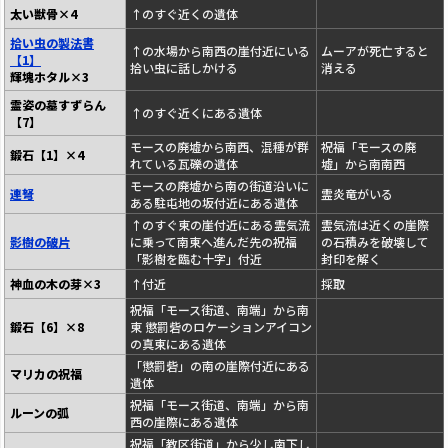
太い獣骨×4
↑のすぐ近くの遺体
拾い虫の製法書
↑の水場から南西の崖付近にいる
ムーアが死亡すると
【1】
拾い虫に話しかける
消える
輝塊ホタル×3
霊姿の墓すずらん
↑のすぐ近くにある遺体
【7】
モースの廃墟から南西、混種が群
祝福「モースの廃
鍛石【1】×4
れている瓦礫の遺体
墟」から南南西
モースの廃墟から南の街道沿いに
連弩
霊炎竜がいる
ある駐屯地の坂付近にある遺体
↑のすぐ東の崖付近にある霊気流
霊気流は近くの崖際
影樹の破片
に乗って南東へ進んだ先の祝福
の石積みを破壊して
「影樹を臨む十字」付近
封印を解く
神血の木の芽×3
↑付近
採取
祝福「モース街道、南端」から南
鍛石【6】×8
東 懲罰砦のロケーションアイコン
の真東にある遺体
「懲罰砦」の南の崖際付近にある
マリカの祝福
遺体
祝福「モース街道、南端」から南
ルーンの弧
西の崖際にある遺体
祝福「教区街道」から少し南下し