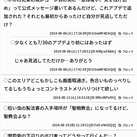
め」って公式メッセージ書いてあるんだけど、これアプデで追
加された？それとも最初からあったけど自分が見逃してただ
け？
2024-08-06 (火) 17:26:09
[ID:bOwWFAD3iQ6]
ブロック
少なくとも7/30のアプデより前にはあったはず
2024-08-06 (火) 17:29:52
[ID:X90j/oE6AXs]
ブロック
じゃあ見逃してただけか…ありがとう
2024-08-06 (火) 17:41:58
[ID:bOwWFAD3iQ6]
ブロック
このエリアどこもかしこも画面暗過ぎ。色合いものっぺりし
てるしもうちょっとコントラストメリハリつけて欲しい
2024-08-13 (火) 14:32:58
[ID:995zlRPef3U]
ブロック
拾い虫の製法書の入手場所が「聖戦教会」になってるけど、
聖教会よな？
2024-08-19 (月) 21:19:52
[ID:FeD.eYe63QQ]
ブロック
懲罰砦の下辺りのボロ家ってどうやって行くんだ…？