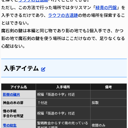
ただし、この方法で行った場所ではタリスマン「
緑青の円盤
」を
入手できるだけであり、
ラウフの古遺跡
の他の場所を探索するこ
とはできない。
魔石剣の鍵は本編と同じ物であり影の地でも1個入手でき、かつ
影の地で魔石剣の鍵を使う場所はここだけなので、足りなくなる
心配はない。
入手アイテム
アイテム名
入手場所
備考
影樹の破片
祝福「街道の十字」付近
神血の木の芽
↑付近
採取
僧の手紙
祝福「街道の十字」付近
手合わせ所望
聖戦教会からすぐ南の光っている
雫の幼生
夜間のみ
墓が並ぶ場所