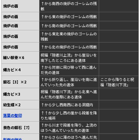
↑から南西の焼炉のゴーレムの残
焼炉の面
骸
焼炉の面
↑から東の焼炉のゴーレムの残骸
焼炉の面
↑から南の焼炉のゴーレムの残骸
↑から東北東の焼炉のゴーレムの
焼炉の面
残骸
焼炉の面
↑から北の焼炉のゴーレムの残骸
祝福「隠者川上流」から崖沿いを
細い獣骨×6
南下したところにある遺体
↑から対岸に飛び移って西に進ん
蠅カビ×4
だ先の遺体
↑から折り返し、崖沿いを南に進
ここから降りると祝
鍛石【3】×2
んでいった先の遺体
福「隠者川下流」
祝福「隠者川下流」から北東へ進
蠅カビ×3
んだ先の崖際にある遺体
幼生蝶×2
↑から少し西南西にある洞窟内
↑↑から少し西の崖から段差を降
落葉の聖印
りた場所
↑から川まで段差を降り、上流の
喪色の鍛石【7】
ほうへ進んでいった先の遺体
↑からさらに滝のほうへ進んだ先
影樹の破片