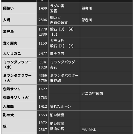
ラダの実
蠅使い
1400
隠者川
玉露
蠅カビ
人蠅
2306
隠者川
白銀の角貨
1778
鍛石【3】【4】
墓守鳥
2880
【5】
ガラス片
蠢く腐肉
1159
鍛石【1】【2】
大ザリガニ
5477
白そぎ肉
ミランダフラワー
584
ミランダパウダー
（小）
1028
毒花
ミランダフラワー
4369
ミランダパウダー
（大）
5759
毒花x5
蜘蛛サソリ
1622
ボニの牢獄前
蜘蛛サソリ（大）
1763
人蝙蝠
1412
壊れたルーン
影の犬
1553
細い獣骨
1972
細い獣骨
狼
獣肉の塊
2367
白い個体