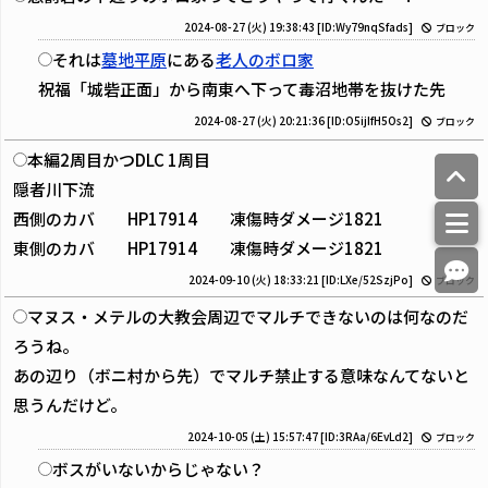
2024-08-27 (火) 19:38:43
[ID:Wy79nqSfads]
ブロック
それは
墓地平原
にある
老人のボロ家
祝福「城砦正面」から南東へ下って毒沼地帯を抜けた先
2024-08-27 (火) 20:21:36
[ID:O5ijIfH5Os2]
ブロック
本編2周目かつDLC 1周目
隠者川下流
西側のカバ HP17914 凍傷時ダメージ1821
東側のカバ HP17914 凍傷時ダメージ1821
2024-09-10 (火) 18:33:21
[ID:LXe/52SzjPo]
ブロック
マヌス・メテルの大教会周辺でマルチできないのは何なのだ
ろうね。
あの辺り（ボニ村から先）でマルチ禁止する意味なんてないと
思うんだけど。
2024-10-05 (土) 15:57:47
[ID:3RAa/6EvLd2]
ブロック
ボスがいないからじゃない？