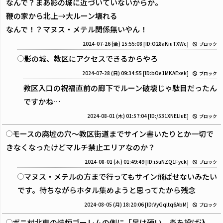
なんで？まあ影の城に近づいていないからか。
鞭の家から北上→大ルーン壊れる
なんで！？マヌス・メテル関係無いやん！
2024-07-26 (金) 15:55:08
[ID:O28aKiuTXWc]
ブロック
影の城、教区にアクセスできるからやろ
2024-07-28 (日) 09:34:55
[ID:bOe1MKAExek]
ブロック
教区入口の祝福直前の廊下でルーン破壊じゃ駄目だったん
ですかね…
2024-08-01 (木) 01:57:04
[ID:/531XNELIuE]
ブロック
モースの廃墟の穴～教区街道までサイン書いたりとか一切で
きなくなったけどマルチ禁止エリアなのか？
2024-08-01 (木) 01:49:49
[ID:i5uNZQ1Fyck]
ブロック
マヌス・メテルの方まで行ってもサイン飛ばせないみたい
です。待ちながらホタル集めようと思ってたから残念
2024-08-05 (月) 18:20:06
[ID:VyGqltq6AbM]
ブロック
ボニ村北東の焼炉ゴーレムの側に「足は硬い、炎を投げ込