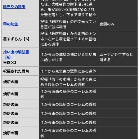
た後、大教会側の崖下沿いに進
脂売りの鈴玉
み、狼が5匹いる崖際に吊るされ
た壺を落とし、下まで降りて拾う
祝福「教区街道」の西で光ってい
雫の幼生
夜間のみ
る墓が並ぶ場所
祝福「教区街道」から北西のトン
墓すずらん【6】
ネル左から坂を登ってすぐの墓地
にある遺体
拾い虫の製法書
↑から西の城壁の側にいる拾い虫
ムーアが死亡すると
【6】
に話しかける
消える
玉露×3
祝福された骨片
↑↑から東北東の壁際にある遺体
祝福「城下の水場」からすぐ東に
焼炉の面
ある焼炉のゴーレムの残骸
↑から南西の焼炉のゴーレムの残
焼炉の面
骸
焼炉の面
↑から南の焼炉のゴーレムの残骸
焼炉の面
↑から東の焼炉のゴーレムの残骸
焼炉の面
↑から東の焼炉のゴーレムの残骸
↑から南東の焼炉のゴーレムの残
焼炉の面
骸