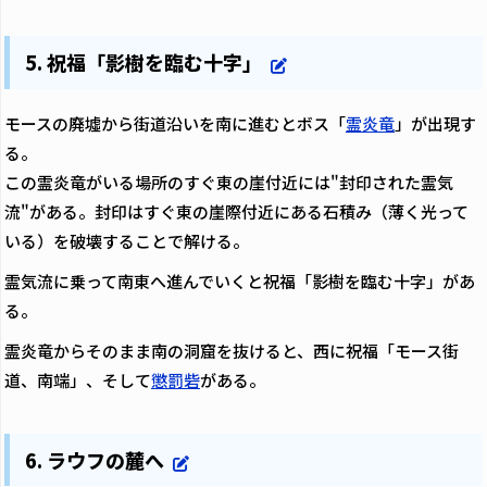
5. 祝福「影樹を臨む十字」
モースの廃墟から街道沿いを南に進むとボス「
霊炎竜
」が出現す
る。
この霊炎竜がいる場所のすぐ東の崖付近には"封印された霊気
流"がある。封印はすぐ東の崖際付近にある石積み（薄く光って
いる）を破壊することで解ける。
霊気流に乗って南東へ進んでいくと祝福「影樹を臨む十字」があ
る。
霊炎竜からそのまま南の洞窟を抜けると、西に祝福「モース街
道、南端」、そして
懲罰砦
がある。
6. ラウフの麓へ