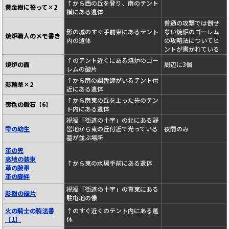
↑から西の丘を登り、南のテント
黄金樹に誓って×2
横にある遺体
普通の攻撃では倒せ
影の城のすぐ手前東にあるテント
ない焼炉のゴーレム
焼炉職人のメモ書き
内の遺体
の攻略法についてヒ
ントが書かれている
↑のテント近くにある焼炉のゴー
焼炉の面
周辺に3個
レムの破片
↑から南の調香師がいるテント付
影輪草×2
近にある遺体
↑から南東の丘を上った先のテン
喪色の鍛石【6】
ト内にある遺体
祝福「街道の十字」の北にある野
雫の幼生
営地から東の丘付近で光っている
夜間のみ
墓が並ぶ場所
革の兜
高地の装束
↑から東の水場手前にある遺体
革の腕帯
革の脚絆
祝福「街道の十字」の真東にある
影樹の破片
駐屯地の像
火の騎士の製法書
↑のすぐ近くのテント内にある遺
【1】
体