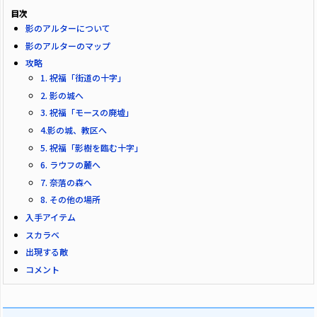
目次
影のアルターについて
影のアルターのマップ
攻略
1. 祝福「街道の十字」
2. 影の城へ
3. 祝福「モースの廃墟」
4.影の城、教区へ
5. 祝福「影樹を臨む十字」
6. ラウフの麓へ
7. 奈落の森へ
8. その他の場所
入手アイテム
スカラベ
出現する敵
コメント