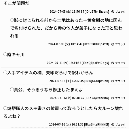
そこが問題だ
2024-07-05 (金) 13:56:37
[ID:UE7lm1haqis]
ブロック
影に封じられる前から土地はあった＋黄金樹の地に因ん
で名付けられた、だから赤の他人が弟子になった形と思わ
れる
2024-07-09 (火) 18:54:42
[ID:sDf4HUOpAYM]
ブロック
陰キャ川
2024-07-11 (木) 19:34:54
[ID:XQTpaEmDqgs]
ブロック
入手アイテムの欄、矢印だらけで訳わからん
2024-07-13 (土) 15:32:35
[ID:Dj6GUlpzFhk]
ブロック
貴公、そう思うなら修正したまえよ
2024-07-16 (火) 02:38:25
[ID:q2A/e96feUo]
ブロック
焼炉職人のメモ書きの位置って取ろうとしたら大ルーン壊れ
るよね？
2024-07-16 (火) 16:51:31
[ID:a5HtzRHNNEI]
ブロック