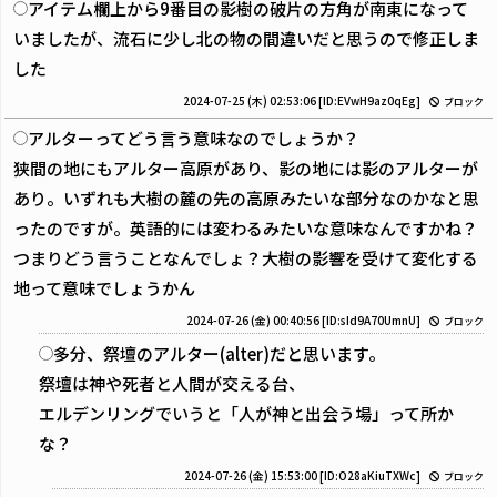
アイテム欄上から9番目の影樹の破片の方角が南東になって
いましたが、流石に少し北の物の間違いだと思うので修正しま
した
2024-07-25 (木) 02:53:06
[ID:EVwH9az0qEg]
ブロック
アルターってどう言う意味なのでしょうか？
狭間の地にもアルター高原があり、影の地には影のアルターが
あり。いずれも大樹の麓の先の高原みたいな部分なのかなと思
ったのですが。英語的には変わるみたいな意味なんですかね？
つまりどう言うことなんでしょ？大樹の影響を受けて変化する
地って意味でしょうかん
2024-07-26 (金) 00:40:56
[ID:sId9A70UmnU]
ブロック
多分、祭壇のアルター(alter)だと思います。
祭壇は神や死者と人間が交える台、
エルデンリングでいうと「人が神と出会う場」って所か
な？
2024-07-26 (金) 15:53:00
[ID:O28aKiuTXWc]
ブロック