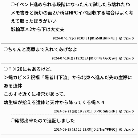
イベント進められる段階になったんで試したら壊れたわ
メモ書きと焼炉の面2か所はNPCイベ回収する場合はよく考
えて取ったほうがいい
影輪草×2から下は大丈夫
2024-07-17 (水) 20:03:31
[ID:a5HtzRHNNEI]
ブロック
ちゃんと高原まで入れてあげなよ
2024-07-19 (金) 19:32:24
[ID:OhNa4XjcQyw]
ブロック
↑×20にもあるけど、
＞蝿カビ×3 祝福「隠者川下流」から北東へ進んだ先の崖際に
ある遺体
このすぐ近くに横穴があって、
幼生蝶が拾える遺体と天井から降ってくる蝿×４
2024-07-22 (月) 19:59:01
[ID:PJOGilscstM]
ブロック
確認出来たので追記しました
2024-07-25 (木) 13:28:08
[ID:Ef1jgjYPR6Q]
ブロック