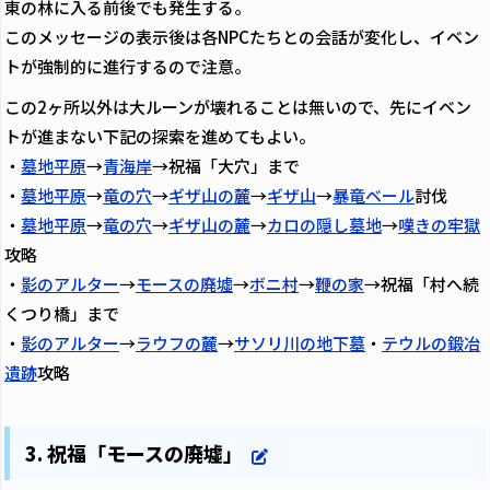
東の林に入る前後でも発生する。
このメッセージの表示後は各NPCたちとの会話が変化し、イベン
トが強制的に進行するので注意。
この2ヶ所以外は大ルーンが壊れることは無いので、先にイベン
トが進まない下記の探索を進めてもよい。
・
墓地平原
→
青海岸
→祝福「大穴」まで
・
墓地平原
→
竜の穴
→
ギザ山の麓
→
ギザ山
→
暴竜ベール
討伐
・
墓地平原
→
竜の穴
→
ギザ山の麓
→
カロの隠し墓地
→
嘆きの牢獄
攻略
・
影のアルター
→
モースの廃墟
→
ボニ村
→
鞭の家
→祝福「村へ続
くつり橋」まで
・
影のアルター
→
ラウフの麓
→
サソリ川の地下墓
・
テウルの鍛冶
遺跡
攻略
3. 祝福「モースの廃墟」