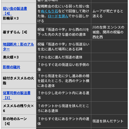
聖戦教会の北にいる弱った拾い虫
拾い虫の製法書
を
ぬくもり石
などで回復して助け
ムーアが死亡すると
【4】
た後、
ロードを挟ん
でから話しか
消える
影輪草×3
ける
川の左側 エンシスの
祝福「街道の十字」から西の川を
墓すずらん【4】
城砦、関所の祝福の
下った先の大きな墓の前の遺体
西北西
地図断片：影のアル
祝福「街道の十字」から街道沿い
ター
を北に進んだ場所にある石碑
黒火蝶×3
↑から北に進んだ街道の遺体
↑からすぐ北の街道沿い右手側の
影樹の破片
像
↑から街道を北に少し進み鉄の柵
紐付きメスメルの火
を超えたところ、北西のテント横
脂
にある遺体
従軍司祭の製法書
↑から少し北のテント内にある遺
【3】
体
メスメルの残り火×
↑のテントから街道を挟んだとこ
6
ろにある遺体
影の地のルーン
↑からすぐ北にあるテント内の遺
街道を挟んだテント
【4】
体