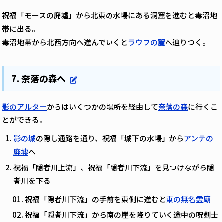
祝福「モースの廃墟」から北東の水場にある洞窟を進むと毒沼地
帯に出る。
毒沼地帯から北西方向へ進んでいくと
ラウフの麓
へ辿りつく。
7. 奈落の森へ
影のアルター
からはいくつかの場所を経由して
奈落の森
に行くこ
とができる。
影の城
の隠し通路を通り、祝福「城下の水場」から
アンテの
廃墟
へ
祝福「隠者川上流」、祝福「隠者川下流」を見つけながら隠
者川を下る
祝福「隠者川下流」の手前を東側に進むと
東の無名霊廟
祝福「隠者川下流」から南の崖を降りていく途中の呪剣士