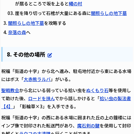
が居るところで坂を上ると
蠅の村
崖を降り切って石棺が大量にある森に
闇照らしの地下墓
闇照らしの地下墓
を攻略する
奈落の森
へ
8. その他の場所
祝福「街道の十字」から北へ進み、駐屯地付近から東にある水場
にはボス「
大赤熊ラルバ
」がいる。
聖戦教会
から北にいる弱っている拾い虫を
ぬくもり石
等を使用し
て助けた後、
ロードを挟ん
でから話しかけると「
拾い虫の製法書
【4】
」「影輪草×3」を入手できる。
祝福「街道の十字」の西にある水場に囲まれた丘の上の鐘楼には
インプ像で封印された転送門があり、
魔石剣の鍵
を使用して封印
を解くと
ラウフの古遺跡
へ行くことができる。