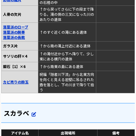
の石棺の中
↑から戻ってさらに下の段まで降
人骨の欠片
りる。滝の側の三叉になった川の
あたりの遺体
落葉派のローブ
落葉派の腕帯
↑のすぐ近くの滝にある遺体
落葉派の長靴
ガラス片
↑から南の滝上付近にある遺体
↑の滝付近から下へ降りて、少し
サソリの肝×4
東にある横穴の遺体
鍛石【1】×6
↑から南東の島にある遺体
祝福「隠者川下流」から北東方向
を向くと見える岩壁に吊るされた
カビ売りの鈴玉
壺を落とし、下の川まで降りて拾
う
スカラベ
アイテム名
出現場所
備考