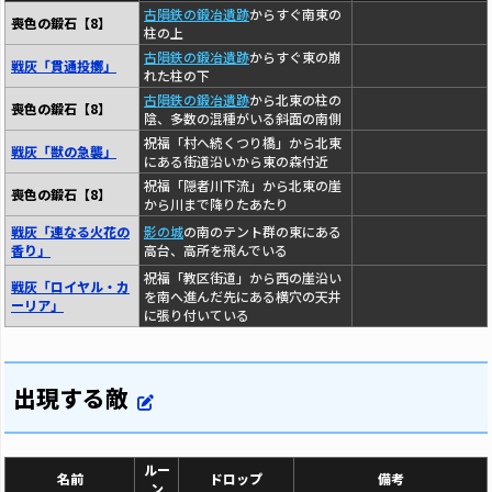
古隕鉄の鍛冶遺跡
からすぐ南東の
喪色の鍛石【8】
柱の上
古隕鉄の鍛冶遺跡
からすぐ東の崩
戦灰「貫通投擲」
れた柱の下
古隕鉄の鍛冶遺跡
から北東の柱の
喪色の鍛石【8】
陰、多数の混種がいる斜面の南側
祝福「村へ続くつり橋」から北東
戦灰「獣の急襲」
にある街道沿いから東の森付近
祝福「隠者川下流」から北東の崖
喪色の鍛石【8】
から川まで降りたあたり
戦灰「連なる火花の
影の城
の南のテント群の東にある
香り」
高台、高所を飛んでいる
祝福「教区街道」から西の崖沿い
戦灰「ロイヤル・カ
を南へ進んだ先にある横穴の天井
ーリア」
に張り付いている
出現する敵
ルー
名前
ドロップ
備考
ン