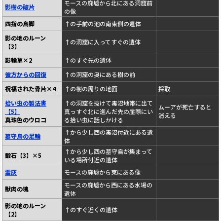
モースの廃墟から北にある洞窟前
影樹の破片
の像
四指の鳥脚
↑の手前の池の南東側の遺体
影の地のルーン
↑の洞窟に入ってすぐの遺体
【3】
影輪草×2
↑のすぐ先の遺体
彼方からの回復
↑の洞窟の奥にある樹の前
祝福された骨片×4
↑の樹の周りの地面
採取
拾い虫の製法書
↑の洞窟を抜けて毒沼地帯に出て
ムーアが死亡すると
【5】
真っすぐ北に進んだ先の崖際にい
消える
真珠色のウロコ
る拾い虫に話しかける
↑から少し西の毒沼付近にある遺
墓守鳥の足輪
体
↑から少し西の墓守鳥が集まって
鍛石【3】×5
いる場所付近の遺体
霊灰
モースの廃墟から東にある像
モースの廃墟から西にある水場の
獣肉の塊
遺体
影の地のルーン
↑のすぐ近くの遺体
【2】