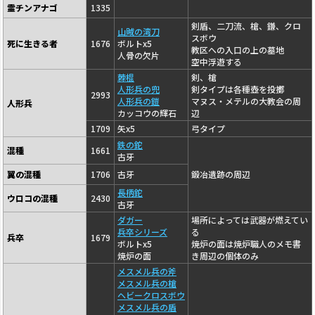
霊チンアナゴ
1335
剣盾、二刀流、槍、鎌、クロ
山賊の湾刀
スボウ
死に生きる者
1676
ボルトx5
教区への入口の上の墓地
人骨の欠片
空中浮遊する
棘棍
剣、槍
人形兵の兜
剣タイプは各種壺を投擲
2993
人形兵の鎧
マヌス・メテルの大教会の周
人形兵
カッコウの輝石
辺
1709
矢x5
弓タイプ
鉄の鉈
混種
1661
古牙
翼の混種
1706
古牙
鍛冶遺跡の周辺
長柄鉈
ウロコの混種
2430
古牙
ダガー
場所によっては武器が燃えてい
兵卒シリーズ
る
兵卒
1679
ボルトx5
焼炉の面は焼炉職人のメモ書
焼炉の面
き周辺の個体のみ
メスメル兵の斧
メスメル兵の槍
ヘビークロスボウ
メスメル兵の盾