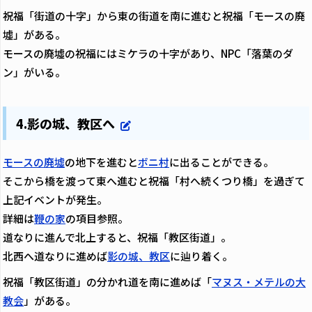
祝福「街道の十字」から東の街道を南に進むと祝福「モースの廃
墟」がある。
モースの廃墟の祝福にはミケラの十字があり、NPC「落葉のダ
ン」がいる。
4.影の城、教区へ
モースの廃墟
の地下を進むと
ボニ村
に出ることができる。
そこから橋を渡って東へ進むと祝福「村へ続くつり橋」を過ぎて
上記イベントが発生。
詳細は
鞭の家
の項目参照。
道なりに進んで北上すると、祝福「教区街道」。
北西へ道なりに進めば
影の城、教区
に辿り着く。
祝福「教区街道」の分かれ道を南に進めば「
マヌス・メテルの大
教会
」がある。