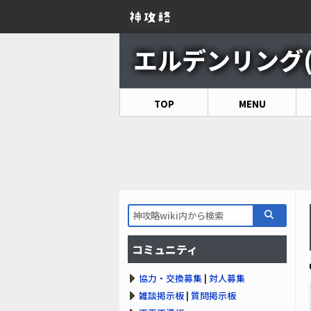
エルデンリング(EL
TOP
MENU
コミュニティ
協力・交換募集
|
対人募集
雑談掲示板
|
質問掲示板