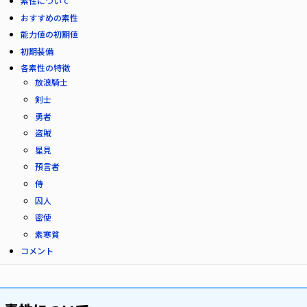
素性について
おすすめの素性
能力値の初期値
初期装備
各素性の特徴
放浪騎士
剣士
勇者
盗賊
星見
預言者
侍
囚人
密使
素寒貧
コメント