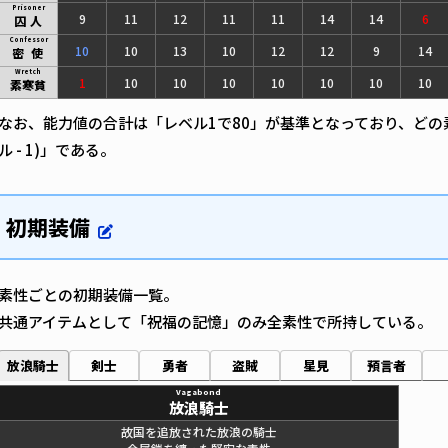
Prisoner
9
11
12
11
11
14
14
6
囚人
Confessor
10
10
13
10
12
12
9
14
密使
Wretch
1
10
10
10
10
10
10
10
素寒貧
なお、能力値の合計は「レベル1で80」が基準となっており、どの素性で
ル - 1)」である。
初期装備
素性ごとの初期装備一覧。
共通アイテムとして「祝福の記憶」のみ全素性で所持している。
放浪騎士
剣士
勇者
盗賊
星見
預言者
Vagabond
放浪騎士
故国を追放された放浪の騎士