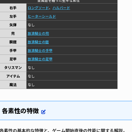
金属鎧を纏った堅牢な素性
右手
ロングソード
、
ハルバード
左手
ヒーターシールド
矢弾
なし
兜
放浪騎士の兜
胴鎧
放浪騎士の鎧
手甲
放浪騎士の手甲
足甲
放浪騎士の足甲
タリスマン
なし
アイテム
なし
魔法
なし
各素性の特徴
各素性の基本的な特徴と、ゲーム開始直後の性能に関する解説。