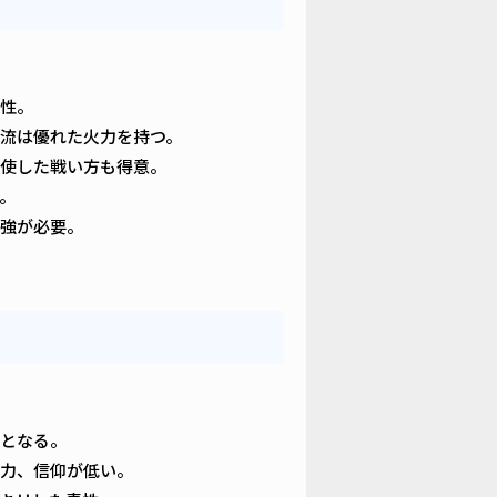
性。
流は優れた火力を持つ。
駆使した戦い方も得意。
。
強が必要。
器となる。
力、信仰が低い。