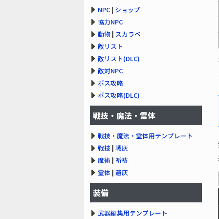
NPC
|
ショップ
協力NPC
動物
|
スカラベ
敵リスト
敵リスト(DLC)
敵対NPC
ボス攻略
ボス攻略(DLC)
戦技・魔法・霊体
戦技・魔法・霊体用テンプレート
戦技
|
戦灰
魔術
|
祈祷
霊体
|
遺灰
装備
武器編集用テンプレート