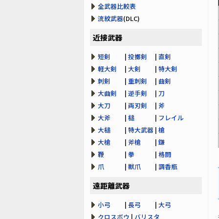
全武器比較表
流紋武器
(DLC)
近接武器
短剣
|
投擲剣
|
直剣
軽大剣
|
大剣
|
特大剣
刺剣
|
重刺剣
|
曲剣
大曲剣
|
逆手剣
|
刀
大刀
|
両刃剣
|
斧
大斧
|
槌
|
フレイル
大槌
|
特大武器
|
槍
大槍
|
斧槍
|
鎌
鞭
|
拳
|
格闘
爪
|
獣爪
|
調香瓶
遠距離武器
小弓
|
長弓
|
大弓
クロスボウ
|
バリスタ