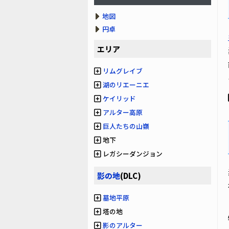
地図
円卓
エリア
リムグレイブ
湖のリエーニエ
ケイリッド
アルター高原
巨人たちの山嶺
地下
レガシーダンジョン
影の地
(DLC)
墓地平原
塔の地
影のアルター