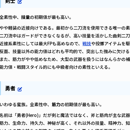
剣士
全素性中、
技量
の初期値が最も高い。
やや軽装の近接向けである。最初から二刀流を使用できる唯一の素
二刀流中はガードができなくなるが、高い技量を活かした曲剣二刀
近接系素性にしては最大FPも高めなので、
戦技
や投擲アイテムを
反面、技量以外の能力値はどれも平均的で、突出した強みに欠ける
また、筋力がやや低めなため、大型の武器を扱うにはなんらかの補
能力値・戦闘スタイル的にも中級者向けの素性といえる。
勇者
いわゆる蛮族。全素性中、
筋力
の初期値が最も高い。
名前は「勇者(Hero)」だが剣と魔法ではなく、斧と筋肉が主な武
筋力、生命力、持久力、神秘が高く、それ以外の技量、精神力、知