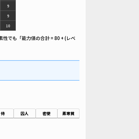
9
9
10
も「能力値の合計 = 80 + (レベ
侍
囚人
密使
素寒貧