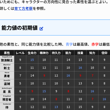
いためにも、キャラクターの方向性に見合った素性を選ぶとよい。
詳しくは
育て方考察
を参照。
能力値の初期値
他の素性と、同じ能力値を比較した時、
青字
は最高値、
赤字
は最低
素性
レベル
生命力
精神力
持久力
筋力
技量
知力
信仰
Vagabond
9
15
10
11
14
13
9
9
放浪騎士
Warrior
8
11
12
11
10
16
10
8
剣士
Hero
7
14
9
12
16
9
7
8
勇者
Bandit
5
10
11
10
9
13
9
8
盗賊
Astrologer
6
9
15
9
8
12
16
7
星見
Prophet
7
10
14
8
11
10
7
16
預言者
Samurai
9
12
11
13
12
15
9
8
侍