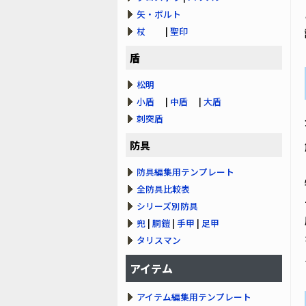
矢・ボルト
杖
|
聖印
盾
松明
小盾
|
中盾
|
大盾
刺突盾
防具
防具編集用テンプレート
全防具比較表
シリーズ別防具
兜
|
胴鎧
|
手甲
|
足甲
タリスマン
アイテム
アイテム編集用テンプレート