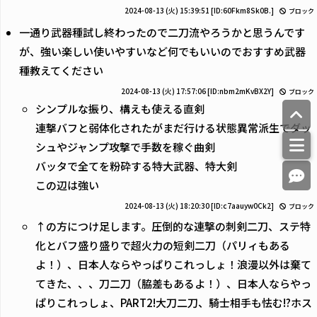
2024-08-13 (火) 15:39:51
[ID:60Fkm8Sk0B.]
ブロック
一通り武器種試し終わったので二刀流やろうかと思うんです
が、強い楽しい使いやすいなど何でもいいのでおすすめ武器
種教えてください
2024-08-13 (火) 17:57:06
[ID:nbm2mKvBX2Y]
ブロック
シンプルな振り、構えも使える直剣
連撃バフと弱体化されたがまだ行ける状態異常派生でダッ
シュやジャンプ攻撃で手数を稼ぐ曲剣
バッタで全てを粉砕する特大武器、特大剣
この辺は強い
2024-08-13 (火) 18:20:30
[ID:c7aauyw0Ck2]
ブロック
↑の方につけ足します。圧倒的な連撃の刺剣二刀、ステ特
化とバフ盛り盛りで超火力の短剣二刀（パリィもある
よ！）、日本人ならやっぱりこれっしょ！浪漫以外は棄て
てきた、、、刀二刀（脇差もあるよ！）、日本人ならやっ
ぱりこれっしょ、PART2!大刀二刀、騎士相手も怯む!?ホス