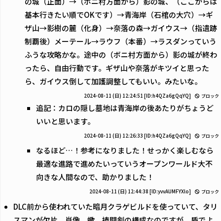
の城（正面）→（ボニ村方面から）影の城、（ここからは
基本行きたい順でOKです）→青海岸（石棺の大穴）→ギ
ザ山→影樹の麓（化身）→奈落の森→ガイウス→（指遺跡
制覇後）メーテール→ラウフ（本番）→ラスダンっていう
ふうな攻略かな。途中の（ボニ村方面から）影の城が終わ
ったら、自由行動です。ギザ山や奈落がキツイと思った
ら、ガイウス倒して加護調整してもいい。みたいな。
2024-08-11 (日) 12:24:51
[ID:h4QZa6gQqYQ]
ブロック
追記：カロの隠し墓地は青海岸の後あたりがちょうど
いいと思います。
2024-08-11 (日) 12:26:33
[ID:h4QZa6gQqYQ]
ブロック
なるほど…！参考になりました！せっかく楽しむなら
最適な進路で進めたいっていうオープンワールド大不
向きな人間なので、助かりました！
2024-08-11 (日) 12:44:38
[ID:yvvAUMFYXlo]
ブロック
DLC前から使われていた暗月クラゲビルドを使っていて、タリ
スマンが欠片、肖像、蠍、捧闘剣の構成なのですが、盾でよ