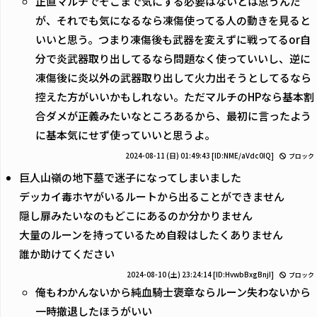
正直マルチでそこまで気にする必要はないとは思うんだ
が、それでも気になるなら凍傷使ってる人の動きを見ると
いいと思う。つまり凍傷後も武器を変えずに戦ってるor自
分で炎武器取り出してるなら問題なく使っていいし、逆に
凍傷後に炎以外の武器取り出して火力出そうとしてるなら
控えた方がいいかもしれない。ただマルチのHPなら基本割
合ダメが正義みたいなところあるから、最初に言ったよう
に基本気にせず使っていいと思うよ。
2024-08-11 (日) 01:49:43
[ID:NME/aVdc0IQ]
ブロック
巨人山嶺の地下墓で迷子になってしまいました
デッカイ毒ホヤがいるルートから出ることができません
隠し扉みたいなのもどこにあるのか分かりません
大量のルーンを持っているため自殺はしたくありません
誰か助けてください
2024-08-10 (土) 23:24:14
[ID:HvwbBxgBnjI]
ブロック
俺もわかんないから純血騎士褒章ならルーン失わないから
一時撤退したほうがいい