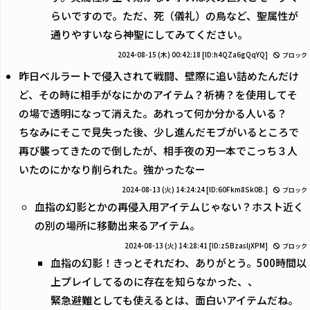
らいですので。ただ、死（儀礼）の鳥など、聖属性が
通りやすいなら神聖にしてみてください。
2024-08-15 (木) 00:42:18
[ID:h4QZa6gQqYQ]
ブロック
昨日ベルラートで侵入されて戦闘、壁際に追い詰めたんだけ
ど、その時に相手がなにかのアイテム？祈祷？を使用してそ
の場で透明になって消えた。あれって何か分かる人いる？
ちなみにそこで見失った後、少し進んだモブがいるところで
再び襲ってきたので倒したが、相手夜の刃一本でこっち３人
いたのにかなり削られた。強かったなー
2024-08-13 (火) 14:24:24
[ID:60Fkm8Sk0B.]
ブロック
血指の幻影とかの再侵入用アイテムじゃない？ホスト近く
の別の場所に移動出来るアイテム。
2024-08-13 (火) 14:28:41
[ID:zSBzasIjXPM]
ブロック
血指の幻影！きっとそれだわ、ありがとう。500時間以
上プレイしてるのに存在を知らなかった、、
緊急避難としても使えるとは、面白いアイテムだね。