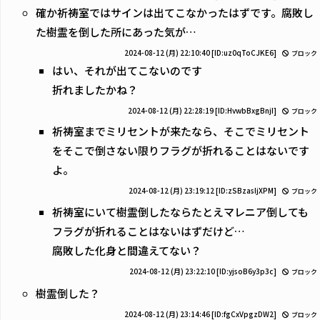
確か祈祷室ではサインは出てこなかったはずです。腐敗し
た樹霊を倒した所にあった気が…
2024-08-12 (月) 22:10:40
[ID:uz0qToCJKE6]
ブロック
はい、それが出てこないのです
折れましたかね？
2024-08-12 (月) 22:28:19
[ID:HvwbBxgBnjI]
ブロック
祈祷室までミリセントが来たなら、そこでミリセント
をそこで倒さない限りフラグが折れることはないです
よ。
2024-08-12 (月) 23:19:12
[ID:zSBzasIjXPM]
ブロック
祈祷室にいて樹霊倒したならたとえマレニア倒しても
フラグが折れることはないはずだけど…
腐敗した化身と間違えてない？
2024-08-12 (月) 23:22:10
[ID:yjsoB6y3p3c]
ブロック
樹霊倒した？
2024-08-12 (月) 23:14:46
[ID:fgCxVpgzDW2]
ブロック