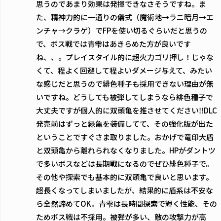
思うのであまり効果は発揮できなさそうですね。ま
た、精神力的に一通りの儀式（魔術地→ラニ暗月→エ
ンチャ→クラゲ）でFPを使い切るぐらいだと思うの
で、ボス戦では青雫はあきらめた方が良いです
ね、、。プレイスタイル的に超火力ゴリ押し！じゃな
くて、程よく回避して程よいダメージ与えて、みたい
な感じだと思うので緋色種子も採用できない理由が無
いですね。どうしても被弾してしまうなら緋色種子で
大丈夫ですが個人的に双頭亀を推させてください‼DLC
発売前はずっと緑亀を装備してて、その強化版が出た
ということですぐさま取りました。おかげで竜印大盾
と双頭亀から離れられなくなりました。HPがダントツ
で多いボスなどは長期戦になるのでぜひ緋色種子で。
その他や探索でも基本的に双頭亀で良いと思います。
超長くなってしまいましたが、結果的に盾系は不安な
ら全然諦めてOK。青雫は長時間探索で輝く性能、その
ためボス戦は不採用。被弾が多い、敵の攻撃力が高