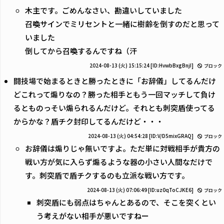
木主です。ごめんなさい、勘違いしていました
召喚サインでミリセントと一緒に樹齢を倒すのだと思って
いました
倒してから召喚するんですね（汗
2024-08-13 (火) 15:15:24
[ID:HvwbBxgBnjI]
ブロック
闘技場で始まるときと勝ったときに「お辞儀」してるんだけ
どこれって煽りなの？勝った相手ともう一回マッチして負け
るとものっそい煽られるんだけど。それとも刺突盾使ってる
からかな？盾チク封印してるんだけど・・・
2024-08-13 (火) 04:54:28
[ID:V/D5mixGRAQ]
ブロック
お辞儀は煽りじゃ無いですよ。ただ単に対戦相手が貴方の
戦い方が気に入らず煽るような器の小さい人間なだけで
す。刺突盾で盾チクするのも立派な戦い方です。
2024-08-13 (火) 07:06:49
[ID:uz0qToCJKE6]
ブロック
刺突盾にも弱点はちゃんとあるので、そこを突くとい
う考えがない相手が悪いですねー