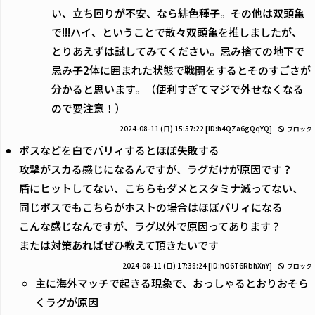
い、立ち回りが不安、なら緋色種子。その他は双頭亀
で!!!ハイ、ということで散々双頭亀を推しましたが、
とりあえずは試してみてください。忌み捨ての地下で
忌み子2体に囲まれた状態で戦闘をするとそのすごさが
分かると思います。（便利すぎてマジで外せなくなる
ので要注意！）
2024-08-11 (日) 15:57:22
[ID:h4QZa6gQqYQ]
ブロック
ボスなどを白でパリィするとほぼ失敗する
攻撃がスカる感じになるんですが、ラグだけが原因です？
盾にヒットしてない、こちらもダメとスタミナ減ってない、
同じボスでもこちらがホストの場合はほぼパリィになる
こんな感じなんですが、ラグ以外で原因ってあります？
または対策あればぜひ教えて頂きたいです
2024-08-11 (日) 17:38:24
[ID:hO6T6RbhXnY]
ブロック
主に海外マッチで起きる現象で、おっしゃるとおりおそら
くラグが原因