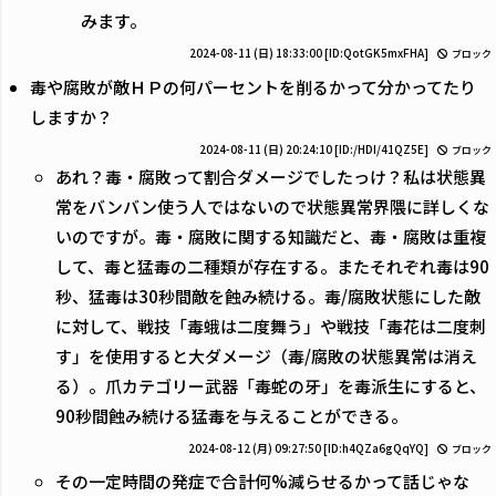
みます。
2024-08-11 (日) 18:33:00
[ID:QotGK5mxFHA]
ブロック
毒や腐敗が敵ＨＰの何パーセントを削るかって分かってたり
しますか？
2024-08-11 (日) 20:24:10
[ID:/HDI/41QZ5E]
ブロック
あれ？毒・腐敗って割合ダメージでしたっけ？私は状態異
常をバンバン使う人ではないので状態異常界隈に詳しくな
いのですが。毒・腐敗に関する知識だと、毒・腐敗は重複
して、毒と猛毒の二種類が存在する。またそれぞれ毒は90
秒、猛毒は30秒間敵を蝕み続ける。毒/腐敗状態にした敵
に対して、戦技「毒蛾は二度舞う」や戦技「毒花は二度刺
す」を使用すると大ダメージ（毒/腐敗の状態異常は消え
る）。爪カテゴリー武器「毒蛇の牙」を毒派生にすると、
90秒間蝕み続ける猛毒を与えることができる。
2024-08-12 (月) 09:27:50
[ID:h4QZa6gQqYQ]
ブロック
その一定時間の発症で合計何%減らせるかって話じゃな