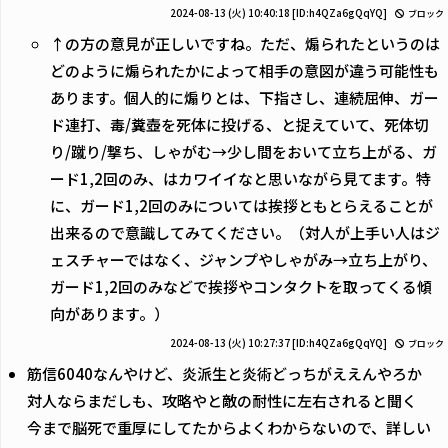
2024-08-13 (火) 10:40:18
[ID:h4QZa6gQqYQ]
ブロック
↑の方の意見が正しいですね。ただ、煽られたというのは
どのように煽られたかによって相手の意図が違う可能性も
あります。個人的に煽りとは、下指さし、連続屈伸、ガー
ド連打、毒/糞壺を死体に投げる、と捉えていて、死体切
り/蹴り/撃ち、しゃがむ→少し間をおいて立ち上がる、ガ
ード1,2回のみ、はカワイイなと思いながら見てます。特
に、ガード1,2回のみについては挨拶ともとらえることが
出来るので意識してみてください。（対人が上手い人はジ
ェスチャーではなく、ジャンプやしゃがみ→立ち上がり、
ガード1,2回のみなどで挨拶やコンタクトを取ってくる傾
向があります。）
2024-08-13 (火) 10:27:37
[ID:h4QZa6gQqYQ]
ブロック
筋信6040なんやけど、炎派生と炎術どっちがええんやろか
対人ならまだしも、攻略やと敵の耐性に左右されると聞く
今まで脳死で重厚にしてたからよくわからないので、詳しい