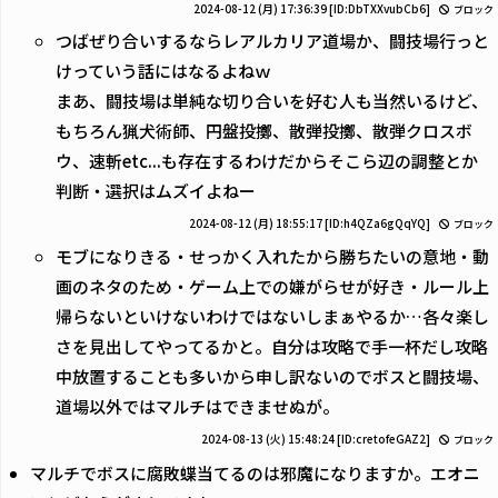
2024-08-12 (月) 17:36:39
[ID:DbTXXvubCb6]
ブロック
つばぜり合いするならレアルカリア道場か、闘技場行っと
けっていう話にはなるよねｗ
まあ、闘技場は単純な切り合いを好む人も当然いるけど、
もちろん猟犬術師、円盤投擲、散弾投擲、散弾クロスボ
ウ、速斬etc...も存在するわけだからそこら辺の調整とか
判断・選択はムズイよねー
2024-08-12 (月) 18:55:17
[ID:h4QZa6gQqYQ]
ブロック
モブになりきる・せっかく入れたから勝ちたいの意地・動
画のネタのため・ゲーム上での嫌がらせが好き・ルール上
帰らないといけないわけではないしまぁやるか…各々楽し
さを見出してやってるかと。自分は攻略で手一杯だし攻略
中放置することも多いから申し訳ないのでボスと闘技場、
道場以外ではマルチはできませぬが。
2024-08-13 (火) 15:48:24
[ID:cretofeGAZ2]
ブロック
マルチでボスに腐敗蝶当てるのは邪魔になりますか。エオニ