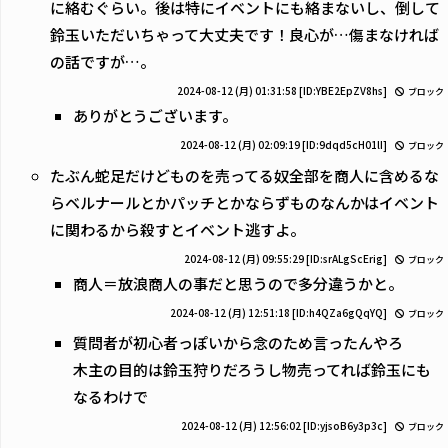
に絡むぐらい。後は特にイベントにも絡まないし、倒して
鈴玉いただいちゃって大丈夫です！良心が…傷まなければ
の話ですが…。
2024-08-12 (月) 01:31:58
[ID:YBE2EpZV8hs]
ブロック
ありがとうございます。
2024-08-12 (月) 02:09:19
[ID:9dqd5cH01lI]
ブロック
たぶん蛇足だけどものを売ってる奴全部を商人に含めるな
らベルナールとかパッチとかならずものなんかはイベント
に関わるから殺すとイベント逃すよ。
2024-08-12 (月) 09:55:29
[ID:srALgScErig]
ブロック
商人＝放浪商人の事だと思うので多分違うかと。
2024-08-12 (月) 12:51:18
[ID:h4QZa6gQqYQ]
ブロック
質問者が初心者っぽいから念のため言ったんやろ
木主の目的は鈴玉狩りだろうし物売ってれば鈴玉にも
なるわけで
2024-08-12 (月) 12:56:02
[ID:yjsoB6y3p3c]
ブロック