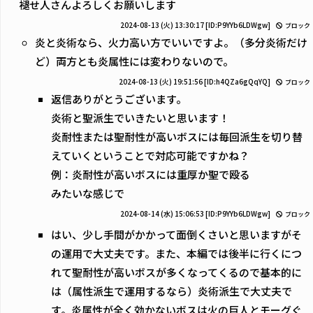
褪せ人さんよろしくお願いします
2024-08-13 (火) 13:30:17
[ID:P9YYb6LDWgw]
ブロック
炎と炎術なら、火力高い方でいいですよ。（多分炎術だけ
ど）両方とも炎属性には変わりないので。
2024-08-13 (火) 19:51:56
[ID:h4QZa6gQqYQ]
ブロック
返信ありがとうございます。
炎術と聖派生でいきたいと思います！
炎耐性または聖耐性が高いボスには毎回派生を切り替
えていくということで対応可能ですかね？
例：炎耐性が高いボスには重厚か聖で殴る
みたいな感じで
2024-08-14 (水) 15:06:53
[ID:P9YYb6LDWgw]
ブロック
はい、少し手間がかかって面倒くさいと思いますがそ
の運用で大丈夫です。また、本編では後半に行くにつ
れて聖耐性が高いボスが多くなってくるので基本的に
は（属性派生で運用するなら）炎術派生で大丈夫で
す。炎属性が全く効かないボスは火の巨人とモーグぐ