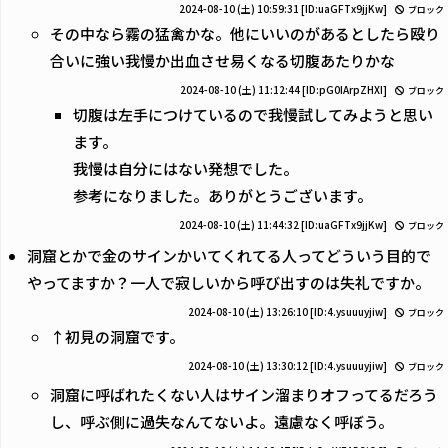
2024-08-10 (土) 10:59:31
[ID:uaGFTx9jjKw]
ブロック
その中なら霧の猛禽かな。他にいいのがあるとしたら殴り
合いに強い我慢か出血させ易くなる切腹あたりかな
2024-08-10 (土) 11:12:44
[ID:pG0IArpZHXI]
ブロック
切腹は左手につけているので我慢試してみようと思い
ます。
我慢は自分にはない発想でした。
参考になりました。ありがとうございます。
2024-08-10 (土) 11:44:32
[ID:uaGFTx9jjKw]
ブロック
洞窟とかで金のサインかいてくれてる人ってどういう目的で
やってますか？一人で寂しいから呼び出すのは失礼ですか。
2024-08-10 (土) 13:26:10
[ID:4.ysuuuyjiw]
ブロック
↑初見の洞窟です。
2024-08-10 (土) 13:30:12
[ID:4.ysuuuyjiw]
ブロック
洞窟に呼ばれたくない人はサイン溜まりオフってるだろう
し、呼ぶ側に過失なんてないよ。遠慮なく呼ぼう。