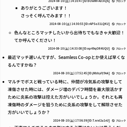
2024-08-10 (土) 14:10:47
[ID:bOwWFAD3iQ6]
ブロック
ありがとうございます！
さっそく呼んでみます！！
2024-08-10 (土) 14:30:55
[ID:rAPSo31LQKU]
ブロック
色んなところマッチしたいから出待ちでもなきゃ大歓迎！
てか呼んでください！
2024-08-10 (土) 14:33:08
[ID:np49qOR4UQU]
ブロック
最近マッチ遅いんですが、Seamless Co-opとか使えば早くな
るんですかね？
2024-08-10 (土) 17:52:45
[ID:jNbbyiY/9vk]
ブロック
マルチでボスと戦っている時に、仲間が冷気系の攻撃をして
凍傷させた時には、ダメージ増のデバフ時間を最大限活かす
ために炎系の攻撃は控えた方がいいでしょうか。それとも再
凍傷時のダメージを狙うために炎系の攻撃をして解除させた
方がいいでしょうか？
2024-08-10 (土) 17:56:39
[ID:T.nrxI2u1vU]
ブロック