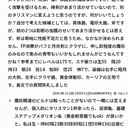
く攻撃を受けるため、捧剣があまり活かせていないので、別
のタリスマンに変えようと思うのですが、何がいいでしょう
か？自分で考えた候補としては、真珠盾、竜印大盾、斧です
が、前の2つは影樹の加護のせいであまり活かせるとは思え
ず、斧は単純に性能不足だと思うため、なかなか決められま
せん、FP消費がバフと月光剣とクラゲに、申し訳程度の魔術
のみなので恵みの青雫もいいかもしれませんがどうなんです
かね？参考までにレベルは175で、ステ振りは生55 精20
持33 筋20 技14 知80 信25 神7で、装備は右手に暗月
の大剣、左手にクラゲ盾、黄金律聖印、カーリアの王笏で
す。長文での質問失礼しました
2024-08-11 (日) 10:50:11
[ID:bX6MHiR7I4.]
ブロック
魔術関連のビルドは触ったことがないので一概には言えま
せんが、個人的にタリスマン1枠余ったら、双頭亀、基礎
ステアップメダリオン系（黄金樹恩寵でもok）が良いか
と。私は生・持60精23筋30技80知11信50神23の近接ビ