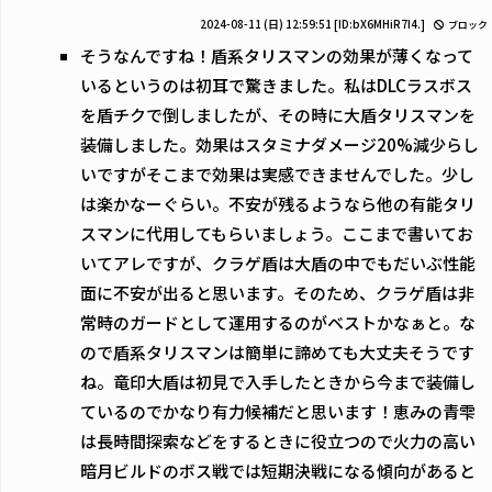
2024-08-11 (日) 12:59:51
[ID:bX6MHiR7I4.]
ブロック
そうなんですね！盾系タリスマンの効果が薄くなって
いるというのは初耳で驚きました。私はDLCラスボス
を盾チクで倒しましたが、その時に大盾タリスマンを
装備しました。効果はスタミナダメージ20%減少らし
いですがそこまで効果は実感できませんでした。少し
は楽かなーぐらい。不安が残るようなら他の有能タリ
スマンに代用してもらいましょう。ここまで書いてお
いてアレですが、クラゲ盾は大盾の中でもだいぶ性能
面に不安が出ると思います。そのため、クラゲ盾は非
常時のガードとして運用するのがベストかなぁと。な
ので盾系タリスマンは簡単に諦めても大丈夫そうです
ね。竜印大盾は初見で入手したときから今まで装備し
ているのでかなり有力候補だと思います！恵みの青雫
は長時間探索などをするときに役立つので火力の高い
暗月ビルドのボス戦では短期決戦になる傾向があると