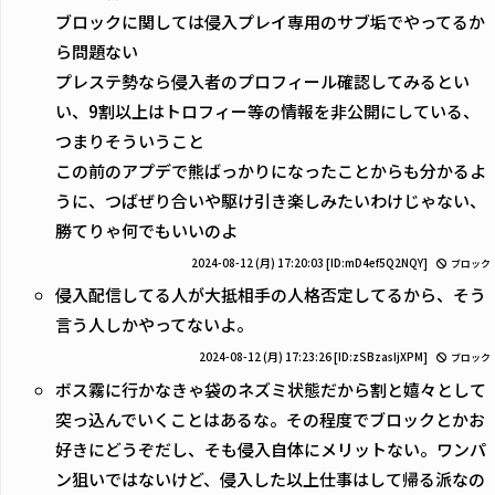
ブロックに関しては侵入プレイ専用のサブ垢でやってるか
ら問題ない
プレステ勢なら侵入者のプロフィール確認してみるとい
い、9割以上はトロフィー等の情報を非公開にしている、
つまりそういうこと
この前のアプデで熊ばっかりになったことからも分かるよ
うに、つばぜり合いや駆け引き楽しみたいわけじゃない、
勝てりゃ何でもいいのよ
2024-08-12 (月) 17:20:03
[ID:mD4ef5Q2NQY]
ブロック
侵入配信してる人が大抵相手の人格否定してるから、そう
言う人しかやってないよ。
2024-08-12 (月) 17:23:26
[ID:zSBzasIjXPM]
ブロック
ボス霧に行かなきゃ袋のネズミ状態だから割と嬉々として
突っ込んでいくことはあるな。その程度でブロックとかお
好きにどうぞだし、そも侵入自体にメリットない。ワンパ
ン狙いではないけど、侵入した以上仕事はして帰る派なの