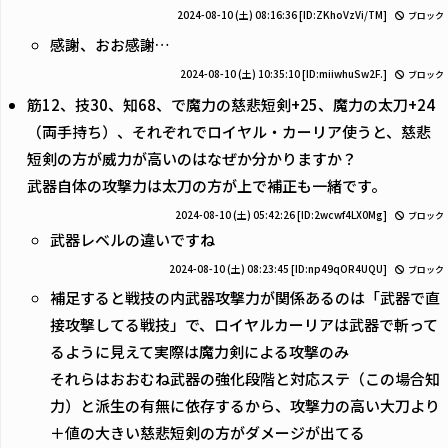
2024-08-10 (土) 08:16:36
[ID:ZKhoVzVi/TM]
ブロック
感謝、おお感謝…
2024-08-10 (土) 10:35:10
[ID:miiwhuSw2F.]
ブロック
筋12、技30、知68、で魔力の慈悲短剣+25、魔力の太刀+24
（両手持ち）、それぞれでロイヤル・カーリア使うと、慈悲
短剣の方が威力が高いのはなぜか分かりますか？
武器自体の攻撃力は太刀の方が上で補正も一緒です。
2024-08-10 (土) 05:42:26
[ID:2wcwf4LX0Mg]
ブロック
武器レベルの違いですね
2024-08-10 (土) 08:23:45
[ID:np49qOR4UQU]
ブロック
補足すると戦技の内武器攻撃力が関係あるのは「武器で直
接攻撃してる戦技」で、ロイヤルカーリアは武器で斬って
るように見えて実際は魔力剣による攻撃のみ
それらはおおむね武器の強化段階と対応ステ（この場合知
力）と派生の有無に依存するから、攻撃力の高い大刀より
＋値の大きい慈悲短剣の方がダメージが出てる