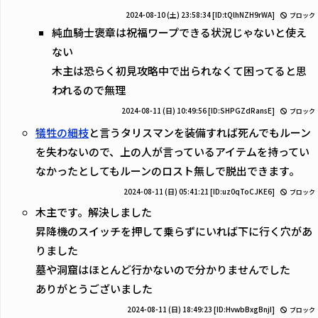
2024-08-10 (土) 23:58:34
[ID:tQlhNZH9rWA]
ブロック
純血騎士褒章は祝福ワープできる状況じゃないと使え
ない
木主は恐らく初見攻略中で出られなくて困ってると思
われるので無理
2024-08-11 (日) 10:49:56
[ID:SHPGZdRansE]
ブロック
犠牲の細枝
と言うタリスマンを装備すれば死んでもルーン
を失わないので、上の人が言っているアイテムを持ってい
なかったとしてもルーンのロスト無しで脱出できます。
2024-08-11 (日) 05:41:21
[ID:uz0qToCJKE6]
ブロック
木主です。解決しました
昇降機のスイッチを押して乗らずにいれば下に行く穴があ
りました
墓や洞窟はほとんど行かないので分かりませんでした
ありがとうございました
2024-08-11 (日) 18:49:23
[ID:HvwbBxgBnjI]
ブロック