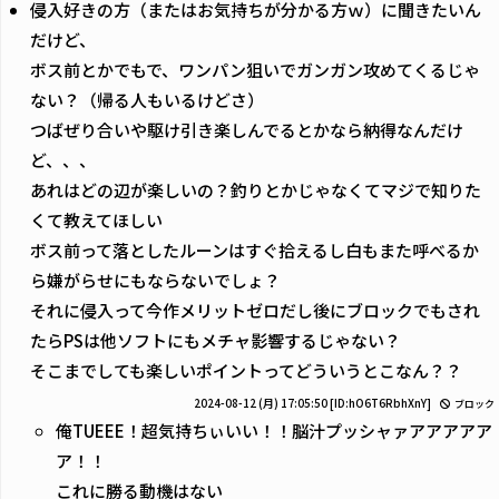
侵入好きの方（またはお気持ちが分かる方ｗ）に聞きたいん
だけど、
ボス前とかでもで、ワンパン狙いでガンガン攻めてくるじゃ
ない？（帰る人もいるけどさ）
つばぜり合いや駆け引き楽しんでるとかなら納得なんだけ
ど、、、
あれはどの辺が楽しいの？釣りとかじゃなくてマジで知りた
くて教えてほしい
ボス前って落としたルーンはすぐ拾えるし白もまた呼べるか
ら嫌がらせにもならないでしょ？
それに侵入って今作メリットゼロだし後にブロックでもされ
たらPSは他ソフトにもメチャ影響するじゃない？
そこまでしても楽しいポイントってどういうとこなん？？
2024-08-12 (月) 17:05:50
[ID:hO6T6RbhXnY]
ブロック
俺TUEEE！超気持ちぃいい！！脳汁プッシャァアアアアア
ア！！
これに勝る動機はない