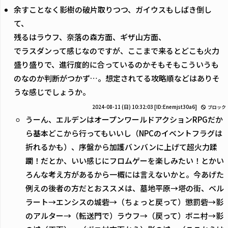
余すことなく影樹の破片取りつつ、ガイウスもしばき倒し
て、
残るはラウフ、奈落の森方面、ギザ山方面、
でラスダンって感じなのですが、ここまで来るとどこも火力
盛り盛りで、進行度的に合っているのかそもそもこういうも
のなのか判断がつかず…。想定されてる攻略順などはありそ
うな感じでしょうか。
2024-08-11 (日) 10:32:03
[ID:Enemjst30a6]
ブロック
うーん、エルデンはオープンワールドアクションRPGだか
ら基本どこから行ってもいいし（NPCのイベントフラグは
折れるかも）、序盤から加護バンバンに上げて超火力蹂
躙！だとか、いい感じにフロムゲーを楽しみたい！とかい
ろんな考え方があるから一概には言えないかと。今あげた
例えの後者の方だとおススメは、墓地平原→塔の街、ベル
ラート→エンシスの城砦→（ちょっと戻って）懲罰砦→影
のアルター→（転送門で）ラウフ→（戻って）ボニ村→影