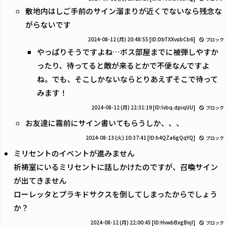
敷地内はしご手前のサイン溜まりが近くでないなら残念な
がらないです
2024-08-12 (月) 20:48:55
[ID:DbTXXvubCb6]
ブロック
やっぱりそうですよね…ボス部屋までに被弾しやすか
ったり、待ってると敵が来るとかで不便なんですよ
ね。でも、そこしかないならとりあえずそこで待って
みます！
2024-08-12 (月) 22:31:19
[ID:Ivbq.dpiqUU]
ブロック
お友達に霧前にサイン書いてもらうしか、、、
2024-08-13 (火) 10:37:41
[ID:h4QZa6gQqYQ]
ブロック
ミリセントのイベントが進みません
祈祷室にいるミリセントに話しかけたのですが、召喚サイン
が出てきません
ローレッタとプラキドサクスを倒してしまったからでしょう
か？
2024-08-12 (月) 22:00:45
[ID:HvwbBxgBnjI]
ブロック