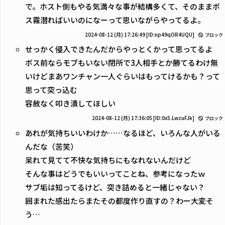
で。ホスト側もやる気満々な事が結構多くて、そのままボ
ス霧潜ればいいのになーって思いながらやってるよ。
2024-08-12 (月) 17:26:49
[ID:np49qOR4UQU]
ブロック
せっかく侵入できたんだからやっとくかって思ってるよ
ボス前ならモブもいない閉所で3人相手とか勝てるわけ無
いけどまあワンチャン一人ぐらいはもってけるかも？って
思って突っ込む
容赦なく叩き潰してほしい
2024-08-12 (月) 17:36:05
[ID:0x5.LwzuFJk]
ブロック
あれが気持ちいいわけか……なるほど、いろんな人がいる
んだな（苦笑）
呆れて見てて不快な気持ちにもなれないんだけど
そんな事はどうでもいいってことね、参考になったｗ
サブ垢は知ってるけど、突き詰めると一緒じゃない？
囲まれた感出たらまたその都度作り直すの？わー大変そ
う…