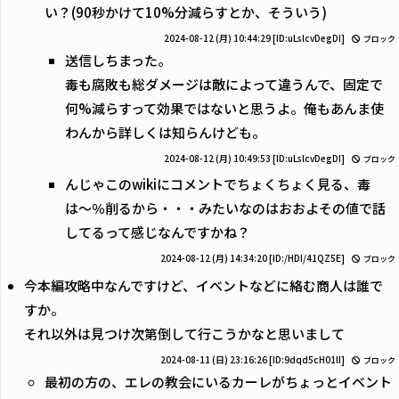
い？(90秒かけて10%分減らすとか、そういう)
2024-08-12 (月) 10:44:29
[ID:uLslcvDegDI]
ブロック
送信しちまった。
毒も腐敗も総ダメージは敵によって違うんで、固定で
何%減らすって効果ではないと思うよ。俺もあんま使
わんから詳しくは知らんけども。
2024-08-12 (月) 10:49:53
[ID:uLslcvDegDI]
ブロック
んじゃこのwikiにコメントでちょくちょく見る、毒
は〜％削るから・・・みたいなのはおおよその値で話
してるって感じなんですかね？
2024-08-12 (月) 14:34:20
[ID:/HDI/41QZ5E]
ブロック
今本編攻略中なんですけど、イベントなどに絡む商人は誰で
すか。
それ以外は見つけ次第倒して行こうかなと思いまして
2024-08-11 (日) 23:16:26
[ID:9dqd5cH01lI]
ブロック
最初の方の、エレの教会にいるカーレがちょっとイベント