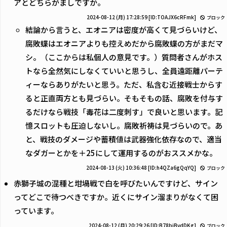
アとどちらがましですか。
2024-08-12 (月) 17:28:59
[ID:TOAJX6cRFmk]
ブロック
結論から言うと、エオニアは密度が高くて見づらいけど、
腐敗蝶はエオニアよりも控えめだから腐敗蝶の方がまだマ
シ。（ここからは私個人の意見です。）質問者さんがホス
トなら全然気にしなくていいと思うし、全員遠距離パーテ
ィーならありがたいと思う。ただ、私含む近接戦士からす
ると正直両方とも見づらい。そもそもの話、腐敗を付与す
るだけなら戦技「毒花は二度刺す」で良いと思います。記
憶スロットも圧迫しないし。腐敗祈祷は見づらいので。あ
と、戦技のダメージや蓄積値は武器強化依存なので、適当
なダガーとかを＋25にして運用するのがおススメかな。
2024-08-13 (火) 10:36:48
[ID:h4QZa6gQqYQ]
ブロック
赤獅子城の混種と坩堝戦で白を呼びたいんですけど、サイン
ってどこで待つべきですか。近くにサイン溜まりがなくて困
っています。
2024-08-12 (月) 20:29:26
[ID:B78biBvdDKg]
ブロック