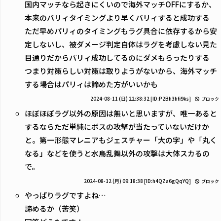
国内マッチなら起きにくいので海外マッチOFFにするか、
本来のパリィタイミングより早くパリィすると成功する
ただ早めパリィのタイミングもラグ具合に依存するから安
定しないし、被ダメージ判定自体はラグを考慮しない見た
目通りだからパリィ成功してるのにダメもらったりする
つまり対策らしい対策は取りようがないから、海外マッチ
する場合はパリィは諦めた方がいいかも
2024-08-11 (日) 22:38:32
[ID:P2Bh3hfi9ks]
ブロック
ほぼほぼラグ以外の原因は無いと思いますが、唯一あると
するならただ単純にボスの攻撃が当たっていないだけか
と。第一形態マレニアもジェスチャー「大の字」や「丸く
なる」などを使うと水鳥乱舞以外の攻撃は大体スカるの
で。
2024-08-12 (月) 09:18:38
[ID:h4QZa6gQqYQ]
ブロック
やっぱりラグですよね…
諦めるか（苦笑）