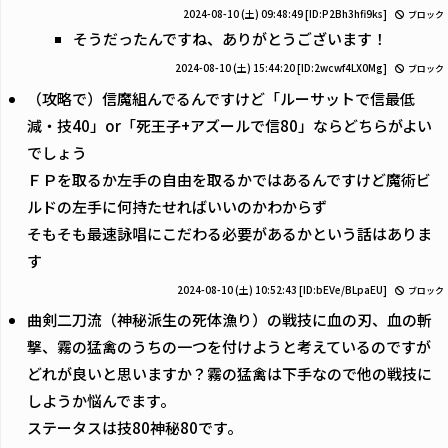
2024-08-10 (土) 09:48:49
[ID:P2Bh3hfi9ks]
ブロック
そうだったんですね、ありがとうございます！
2024-08-10 (土) 15:44:20
[ID:2wcwf4LX0Mg]
ブロック
（攻略で）信魔組んでるんですけど「ルーサットで信最低
減・技40」or「死王子+アズールで信80」ならどちらがよい
でしょう
ＦＰを取るか左手の自由を取るかではあるんですけど魔術ビ
ルドの左手に何持たせればいいのかわからず
そもそも最速詠唱にこだわる必要があるかという話はありま
す
2024-08-10 (土) 10:52:43
[ID:bEVe/BLpaEU]
ブロック
曲剣二刀流（神秘派生の死体漁り）の戦技に血の刃、血の斬
撃、霧の猛禽のうちの一つを付けようと考えているのですが
どれが良いと思いますか？霧の猛禽は下手なので他の戦技に
しようか悩んでます。
ステータスは技80神秘80です。