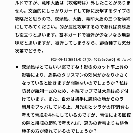
ルドですが、竜印大盾は（攻略時は）外したことがありま
せん。文面的にしっかりガードして隙に反撃するタイプの
攻略だと思うので、双頭亀、大盾、竜印大盾の三つを候補
にしてみてください。的が属性攻撃するのであれば真珠盾
も役立つと思います。基本ガードで被弾が少ないなら無意
味だと思いますが、被弾してしまうなら、緋色種子も気分
次第でどうぞ。
2024-08-11 (日) 12:43:03
[ID:h4QZa6gQqYQ]
ブロック
双頭亀はとてもいい案ですね！影樹のカット率上昇の
影響により、盾系のタリスマンの効果がかなり小さく
なっていると聞きますが問題ないのでしょうか？私は
防具が羅刹一式のため、本編マップでは大盾は必ず付
けています。また、自分は初手に魔術の地からのラニ
暗月をブッパしている上、月光剣とクラゲのFP消費も
考えて青瓶を4本にしているのですが、青便による回復
の隙と緋瓶の節約で考えれば、恵みの青雫よりも緋色
種子の方が優れているのでしょうか？