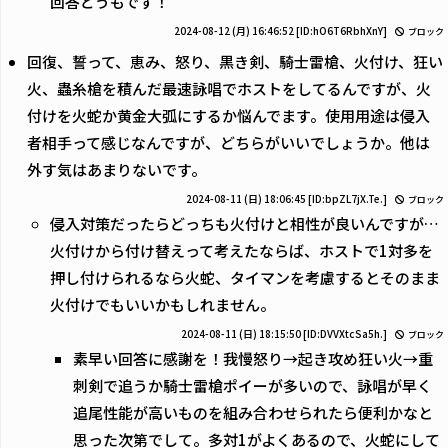
回答どうもです！
2024-08-12 (月) 16:46:52
[ID:hO6T6RbhXnY]
ブロック
回復、誓って、恵み、怒り、黒き剣、騎士雷槍、火付け、狂い
火、蟲糸槍を積んだ最速詠唱でホストをしてるんですが、火
付けを火蛇か黄金大弧にするか悩んでます。使用用途は侵入
者相手って感じなんですが、どちらがいいでしょうか。他は
外す気はあまりないです。
2024-08-11 (日) 18:06:45
[ID:bpZL7jX.Te.]
ブロック
侵入対策だったらどっちも火付けと相性が良いんですが…
火付けから付け替えって考えたならば、ホストで1対多を
押し付けられるなら火蛇、タイマンを考慮するとそのまま
火付けでもいいかもしれません。
2024-08-11 (日) 18:15:50
[ID:DVVXtcSa5h.]
ブロック
素早い回答に感謝を！我慢怒り→起き攻め狂い火→重
刺剣で追うか騎士雷槍ポイーが多いので、詠唱が早く
追尾性能が高いものを組み合わせられたら便利かなと
思った次第でして。多対1がよくあるので、火蛇にして