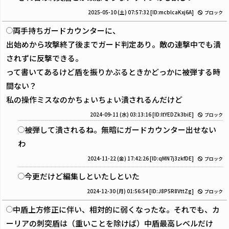
2025-05-10 (土) 07:57:32
[ID:mcblcaKxj6A]
ブロック
両手持ちガードカウンターに、
出始めから攻撃終了後までガード判定あり。敵の連撃中でも潰
されずに反撃できる。
って書いてあるけど盾を振りかぶるときかどっかに被弾する時
間ない？
私の操作ミスなのかちょいちょい潰されるんだけど
2024-09-11 (水) 03:13:16
[ID:ltYEDZk3biE]
ブロック
被弾して潰されるね。無暗にガードカウンター出せない
わ
2024-11-22 (金) 17:42:26
[ID:qMN7j3zkfDE]
ブロック
今更だけど編集しといたしといた
2024-12-30 (月) 01:56:54
[ID:J8P5R8VttZg]
ブロック
中盾上方修正に伴い、相対的に弱くなったな。それでも、カ
ーリアの刺突盾は（重いことを除けば）中盾最高レベルだけ