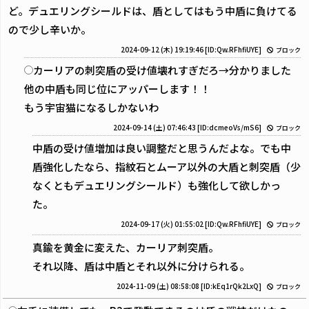
ど。デュエリングシールドは、盾としてはもう中盾に負けてる
ので少し辛いか。
2024-09-12 (木) 19:19:46
[ID:Qw.RFhfiUYE]
ブロック
カーリアの刺突盾の受け値壊れすぎだろ→分かりました
他の中盾も同じ位にアッパーします！！
もう宇宙猫になるしかないわ
2024-09-14 (土) 07:46:43
[ID:dcmeoVs/mS6]
ブロック
中盾の受け値増加は良い調整だと思うんだよな。でも中
盾強化したなら、指紋石とムーア以外の大盾と刺突盾（少
なくともデュエリングシールド）も強化して欲しかっ
た。
2024-09-17 (火) 01:55:02
[ID:Qw.RFhfiUYE]
ブロック
真鍮を黄金に変えた、カーリア刺突盾。
それ以降、盾は中盾とそれ以外に分けられる。
2024-11-09 (土) 08:58:08
[ID:kEq1rQk2LxQ]
ブロック