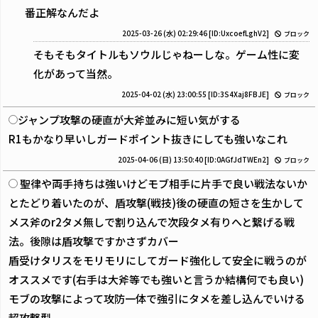
番正解なんだよ
2025-03-26 (水) 02:29:46
[ID:UxcoefLghV2]
ブロック
そもそもタイトルもソウルじゃねーしな。ゲーム性に変
化があって当然。
2025-04-02 (水) 23:00:55
[ID:3S4Xaj8FBJE]
ブロック
ジャンプ攻撃の硬直が大斧並みに短い気がする
R1もかなり早いしガードポイント抜きにしても強いなこれ
2025-04-06 (日) 13:50:40
[ID:0AGfJdTWEn2]
ブロック
聖律や両手持ちは強いけどモブ相手に片手で良い戦法ないか
とたどり着いたのが、盾攻撃(戦技)後の硬直の短さを生かして
メス斧のr2タメ無しで割り込んで次段タメ有りへと繋げる戦
法。後隙は盾攻撃ですかさずカバー
盾受けタリスをモリモリにしてガード強化して安全に戦うのが
オススメです(右手は大斧等でも強いと言うか結構何でも良い)
モブの攻撃によって攻防一体で強引にタメを差し込んでいける
超攻撃型