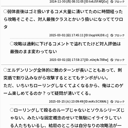
2024-12-30 (月) 08:32:05
[ID:tv6J5FAfQEo]
ブロック
弱体直後はゴミ扱いするコメ大量に湧いてたのに時間経った
ら攻略そこそこ、対人最強クラスとかいう扱いになっててワロ
タ
2025-03-02 (日) 17:45:11
[ID:UxypVA1D8.c]
ブロック
攻略は過剰に下げるコメントで溢れてたけど対人評価は
最強のまま変わってない
2025-03-02 (日) 17:58:27
[ID:.nUej4s7XRw]
ブロック
エルデンリング全体的に敵のターンが長いこともあって、刺
突盾で割り込みながら攻撃するととてもテンポがいい。
ただ、いちいちローリングしなくてよくなるから、俺はこのゲ
ーム楽しめてるのか？って疑問が湧いてくる。
2025-03-25 (火) 23:09:49
[ID:miKc5CXWAI.]
ブロック
ローリングして殴るのループじゃないとソウルシリーズじ
ゃない、みたいな固定概念のせいで無駄にイライラしてい
る人たちもいるし、結局のところは自分なりの攻略法が一