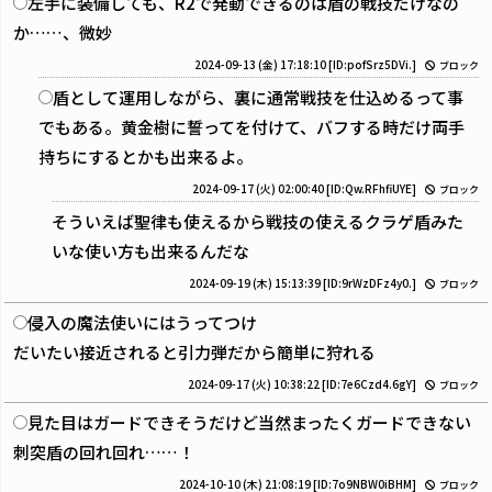
左手に装備しても、R2で発動できるのは盾の戦技だけなの
か……、微妙
2024-09-13 (金) 17:18:10
[ID:pofSrz5DVi.]
ブロック
盾として運用しながら、裏に通常戦技を仕込めるって事
でもある。黄金樹に誓ってを付けて、バフする時だけ両手
持ちにするとかも出来るよ。
2024-09-17 (火) 02:00:40
[ID:Qw.RFhfiUYE]
ブロック
そういえば聖律も使えるから戦技の使えるクラゲ盾みた
いな使い方も出来るんだな
2024-09-19 (木) 15:13:39
[ID:9rWzDFz4y0.]
ブロック
侵入の魔法使いにはうってつけ
だいたい接近されると引力弾だから簡単に狩れる
2024-09-17 (火) 10:38:22
[ID:7e6Czd4.6gY]
ブロック
見た目はガードできそうだけど当然まったくガードできない
刺突盾の回れ回れ……！
2024-10-10 (木) 21:08:19
[ID:7o9NBW0iBHM]
ブロック