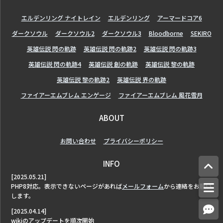
エルデンリング ナイトレイン
エルデンリング
アーマードコア6
ダークソウル
ダークソウル2
ダークソウル3
Bloodborne
SEKIRO
英雄伝説 閃の軌跡
英雄伝説 閃の軌跡2
英雄伝説 閃の軌跡3
英雄伝説 閃の軌跡4
英雄伝説 創の軌跡
英雄伝説 黎の軌跡
英雄伝説 黎の軌跡2
英雄伝説 界の軌跡
ファイアーエムブレム エンゲージ
ファイアーエムブレム 風花雪月
ABOUT
お問い合わせ
プライバシーポリシー
INFO
[2025.05.21]
PHP8対応。表示できないページがあれば
メールフォーム
から連絡をお願い
します。
[2025.04.14]
wikiのアップデートを順次開始