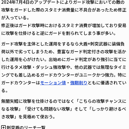
2024年7月4日のアップデートによりガード攻撃においての敵の
攻撃をガードした際のスタミナ消費量に不具合があったため修正
が入っている。
修正後はガード攻撃時におけるスタミナ消費が増加しており安易
に攻撃を仕掛けると逆にガードを割られてしまう事が多い。
ガード攻撃を主体とした運用をするなら大盾+刺突武器に装備負
荷以外で劣ってしまうため、豊富なガード判定付きの攻撃を活か
した運用を心がけたい。出始めにガード判定があり強引に当てに
行けるタメ攻撃・ダッシュ強攻撃や、他の武器では無理なタイミ
ングでも差し込めるガードカウンターがユニークかつ強力。特に
ガードカウンターは
モーション値
・
強靭削り
ともに優遇されてい
る。
無闇矢鱈に攻撃を仕掛けるのではなく「こちらの攻撃チャンスに
なる攻撃」「受けても問題ない攻撃」そして「しっかり避けるべ
き攻撃」を見極めて使おう。
刺突盾のリーチ一覧