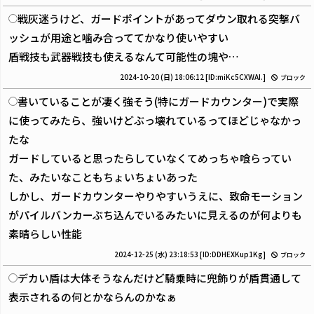
戦灰迷うけど、ガードポイントがあってダウン取れる突撃バ
ッシュが用途と噛み合っててかなり使いやすい
盾戦技も武器戦技も使えるなんて可能性の塊や…
2024-10-20 (日) 18:06:12
[ID:miKc5CXWAI.]
ブロック
書いていることが凄く強そう(特にガードカウンター)で実際
に使ってみたら、強いけどぶっ壊れているってほどじゃなかっ
たな
ガードしていると思ったらしていなくてめっちゃ喰らってい
た、みたいなこともちょいちょいあった
しかし、ガードカウンターやりやすいうえに、致命モーション
がパイルバンカーぶち込んでいるみたいに見えるのが何よりも
素晴らしい性能
2024-12-25 (水) 23:18:53
[ID:DDHEXKup1Kg]
ブロック
デカい盾は大体そうなんだけど騎乗時に兜飾りが盾貫通して
表示されるの何とかならんのかなぁ