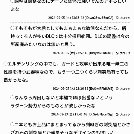
調整は調整なのにナーフだ弱体だ騒いでんのアホらしい
よな
2024-09-05 (木) 23:33:42
[ID:wu25wz8EmGA]
ブロック
そもそもが大盾としてもまぁまぁな数値なんだから、盾
持ってる人が多いDLCでは十分採用範囲。DLCの調整は今の
所産廃みたいなのは無いと思う。
2024-09-05 (木) 23:52:40
[ID:Qw.RFhfiUYE]
ブロック
エルデンリングの中でも、ガードと攻撃が出来る唯一無二の
性能を持つ武器種なので、もう一つ二つくらい刺突盾有っても
良かったな。
2024-09-05 (木) 23:26:32
[ID:Qw.RFhfiUYE]
ブロック
なんなら周回しないと本編でほぼ出番ないという
ラダーン勢力からのものとか欲しかったな
2024-09-13 (金) 17:41:46
[ID:Gi4uM/cefGg]
ブロック
二本ともお上品にまとまってるから剣継ぎの刺突盾とかさ
ざれ石の刺突盾とか頭悪そうなデザインのも欲しい