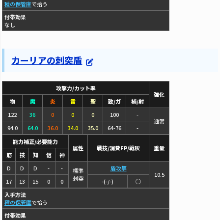
種の保管庫
で拾う
付帯効果
なし
カーリアの刺突盾
攻撃力/カット率
強化
物
魔
炎
雷
聖
致/ガ
補/射
122
36
0
0
0
100
-
通常
94.0
64.0
36.0
34.0
35.0
64-76
-
能力補正/必要能力
属性
戦技/消費FP/戦灰
重量
筋
技
知
信
神
D
D
D
-
-
盾攻撃
標準
10.5
刺突
17
13
15
0
0
-(-/-)
◯
入手方法
種の保管庫
で拾う
付帯効果