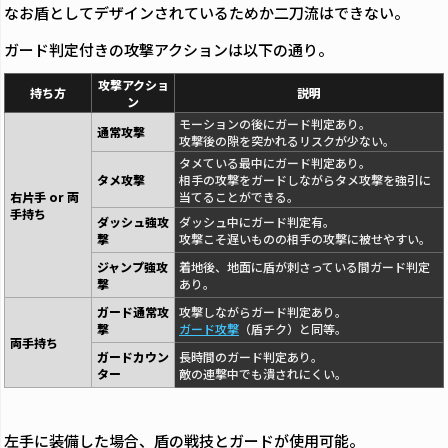
なお盾としてデザインされているためか二刀流はできない。
ガード判定付きの攻撃アクションは以下の通り。
攻撃アクショ
持ち方
説明
ン
モーションの後にガード判定あり。
通常攻撃
攻撃後の隙を突かれるリスクが少ない。
タメている最中にガード判定あり。
タメ攻撃
相手の攻撃をガードしながらタメ攻撃を強引に
右片手 or 両
当てることができる。
手持ち
ダッシュ強攻
ダッシュ中にガード判定有。
撃
攻撃こそ遅いものの相手の攻撃に被せやすい。
ジャンプ強攻
着地後、地面に盾が刺さっている間ガード判定
撃
あり。
ガード通常攻
攻撃しながらガード判定あり。
撃
ガード攻撃
（盾チク）と同等。
両手持ち
ガードカウン
長時間のガード判定あり。
ター
敵の連撃中でも潰されにくい。
左手に装備した場合、盾の戦技とガードが使用可能。