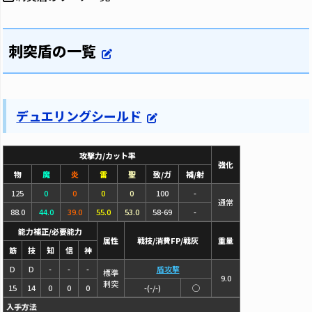
刺突盾の一覧
デュエリングシールド
攻撃力/カット率
強化
物
魔
炎
雷
聖
致/ガ
補/射
125
0
0
0
0
100
-
通常
88.0
44.0
39.0
55.0
53.0
58-69
-
能力補正/必要能力
属性
戦技/消費FP/戦灰
重量
筋
技
知
信
神
D
D
-
-
-
盾攻撃
標準
9.0
刺突
15
14
0
0
0
-(-/-)
◯
入手方法