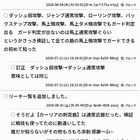
2026-06-04 (木) 02:03:02
[ID:m-1ys7-575a-e3yy]
ブロック
ダッシュ弱攻撃、ジャンプ通常攻撃、ローリング攻撃、バッ
クステップ攻撃、馬上強攻撃、馬上タメ強攻撃でもガード判定
出る ガード判定が出ないのは馬上通常攻撃ぐらい
というかさっき検証して全ての盾の馬上強攻撃でガードできる
の初めて知った
2026-07-21 (火) 16:29:42
[ID:m-1tqr-8a58-48kq]
ブロック
訂正 ダッシュ弱攻撃→ダッシュ通常攻撃
意味としては同じ
2026-07-21 (火) 16:32:01
[ID:m-1tqr-8a58-48kq]
ブロック
リーチ一覧を追加しました。
2026-08-01 (土) 05:45:49
[ID:p-4pdb-6f28-aiyo]
ブロック
そうだよ【カーリアの刺突盾】は通常武器だった、検証
に戦技も使ってたのに勘違いしてた
誰だか知らないがその他もろもろ添削 感謝～👍✨