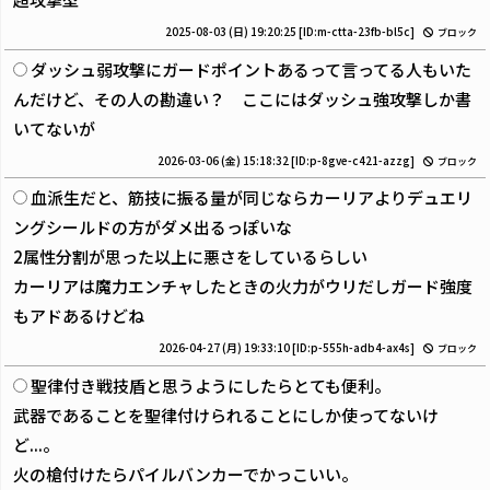
2025-08-03 (日) 19:20:25
[ID:m-ctta-23fb-bl5c]
ブロック
ダッシュ弱攻撃にガードポイントあるって言ってる人もいた
んだけど、その人の勘違い？ ここにはダッシュ強攻撃しか書
いてないが
2026-03-06 (金) 15:18:32
[ID:p-8gve-c421-azzg]
ブロック
血派生だと、筋技に振る量が同じならカーリアよりデュエリ
ングシールドの方がダメ出るっぽいな
2属性分割が思った以上に悪さをしているらしい
カーリアは魔力エンチャしたときの火力がウリだしガード強度
もアドあるけどね
2026-04-27 (月) 19:33:10
[ID:p-555h-adb4-ax4s]
ブロック
聖律付き戦技盾と思うようにしたらとても便利。
武器であることを聖律付けられることにしか使ってないけ
ど...。
火の槍付けたらパイルバンカーでかっこいい。