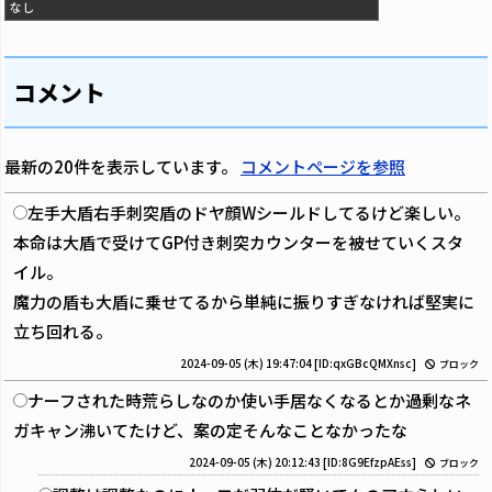
なし
コメント
最新の20件を表示しています。
コメントページを参照
左手大盾右手刺突盾のドヤ顔Wシールドしてるけど楽しい。
本命は大盾で受けてGP付き刺突カウンターを被せていくスタ
イル。
魔力の盾も大盾に乗せてるから単純に振りすぎなければ堅実に
立ち回れる。
2024-09-05 (木) 19:47:04
[ID:qxGBcQMXnsc]
ブロック
ナーフされた時荒らしなのか使い手居なくなるとか過剰なネ
ガキャン沸いてたけど、案の定そんなことなかったな
2024-09-05 (木) 20:12:43
[ID:8G9EfzpAEss]
ブロック