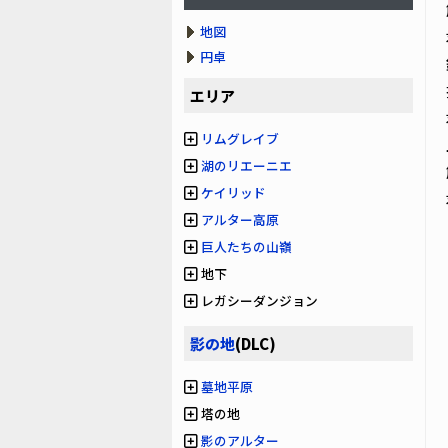
地図
円卓
エリア
リムグレイブ
湖のリエーニエ
ケイリッド
アルター高原
巨人たちの山嶺
地下
レガシーダンジョン
影の地
(DLC)
墓地平原
塔の地
影のアルター