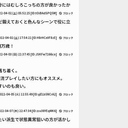
分にはむしろこっちの方が良かったか
22-04-02 (土) 05:52:25
[ID:tOiBAdSPQ5M]
ブロック
だ鍛えておくと色んなシーンで役に立
022-04-02 (土) 17:54:21
[ID:H8rHCxVF8zE]
ブロック
朝万歳！
22-04-03 (日) 21:37:45
[ID:JSKFw7166co]
ブロック
落ち着く。
刀流プレイしたい方にもオススメ。
すいのも良い。
022-04-05 (火) 12:55:49
[ID:yjELb5NCrA2]
ブロック
22-04-07 (木) 22:47:34
[ID:zsv38YEqMK6]
ブロック
たい派生で状態異常狙いの方が活かし