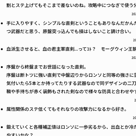
割とステ上げてもそこまで差ないのね。攻略中につなぎで使う
20
手に入りやすく、シンプルな直剣ということもありなんだかん
つ武器だと思う、原盤突っ込んでも損はしないこと請け合い。
2
血派生させると、血の君主軍直剣...ってｺﾄ？ モーグウィン王
20
序盤から終盤までお世話になった直剣。
序盤は断トツに強い直剣で中盤辺りからロンソと同等の強さに
気付いたら5本とか持ってたりする武器なので同デザインの二
鞘や手持ちが赤く装飾もされた剣なので様々な防具と合わせや
2
属性関係のステ低くてもそれなりの攻撃力になるから好き。
20
鍛えていくと各種補正値はロンソに一歩劣るから、出血とか冷
やすいかな？