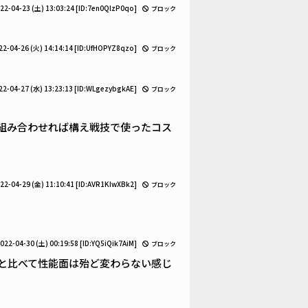
22-04-23 (土) 13:03:24
[ID:7en0QlzP0qo]
ブロック
22-04-26 (火) 14:14:14
[ID:UfHOPYZ8qzo]
ブロック
22-04-27 (水) 13:23:13
[ID:WLgezybgkAE]
ブロック
組み合わせれば構え戦技で使ったコス
22-04-29 (金) 11:10:41
[ID:AVR1KIwXBk2]
ブロック
022-04-30 (土) 00:19:58
[ID:YQ5iQik7AiM]
ブロック
と比べて性能面は殆ど変わらない感じ