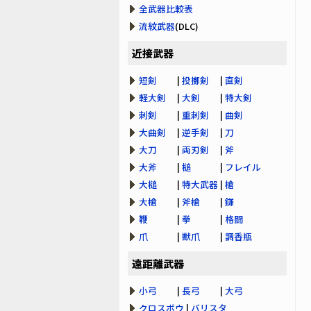
全武器比較表
流紋武器
(DLC)
近接武器
短剣
|
投擲剣
|
直剣
軽大剣
|
大剣
|
特大剣
刺剣
|
重刺剣
|
曲剣
大曲剣
|
逆手剣
|
刀
大刀
|
両刃剣
|
斧
大斧
|
槌
|
フレイル
大槌
|
特大武器
|
槍
大槍
|
斧槍
|
鎌
鞭
|
拳
|
格闘
爪
|
獣爪
|
調香瓶
遠距離武器
小弓
|
長弓
|
大弓
クロスボウ
|
バリスタ