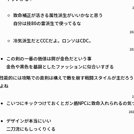
2
致命補正が活きる属性派生がいいかなと思う
自分は技80の雷派生で使ってるな
20
冷気派生だとCCCだよ。ロンソはCDC。
20
この剣の一番の価値は鍔が金色だという事
金色や黒色を基調としたファッションに似合いすぎる
性能的には攻略での直剣は構えで敵を崩す戦闘スタイルが主だろう
よね
2
こいつにキックつけておくとガン盾NPCに致命入れられるの気
202
デザインが本当にいい
二刀流にもしっくりくる