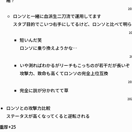
緒？
20
ロンソと一緒に血派生二刀流で運用してます
スタブ目的でこいつ右手にしてるけど、ロンソと比べて明らか
20
短いんだ笑
ロンソに乗り換えようかな…
2
いや測ればわかるがリーチもこっちのが若干だが長いぞ
攻撃力、致命も高くてロンソの完全上位互換
20
完全に説が分かれてて草
202
ロンソとの攻撃力比較
ステータスが高くなってくると逆転される
重厚+25