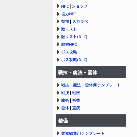
NPC
|
ショップ
協力NPC
動物
|
スカラベ
敵リスト
敵リスト(DLC)
敵対NPC
ボス攻略
ボス攻略(DLC)
戦技・魔法・霊体
戦技・魔法・霊体用テンプレート
戦技
|
戦灰
魔術
|
祈祷
霊体
|
遺灰
装備
武器編集用テンプレート