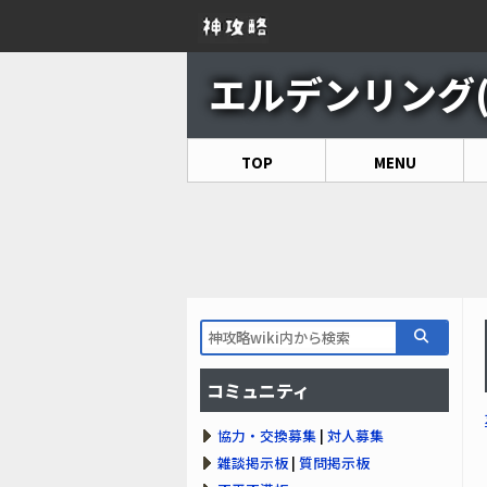
エルデンリング(EL
TOP
MENU
コミュニティ
協力・交換募集
|
対人募集
雑談掲示板
|
質問掲示板