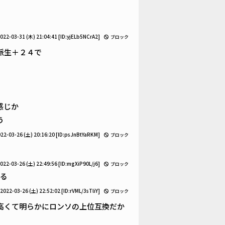
022-03-31 (木) 21:04:41
[ID:yjELb5NCrA2]
ブロック
派生＋２４で
感じか
う
22-03-26 (土) 20:16:20
[ID:psJnBtYaRKM]
ブロック
022-03-26 (土) 22:49:56
[ID:mgXiP90L/j6]
ブロック
ある
2022-03-26 (土) 22:52:02
[ID:rVML/3sTliY]
ブロック
高くて明らかにロンソの上位互換だか