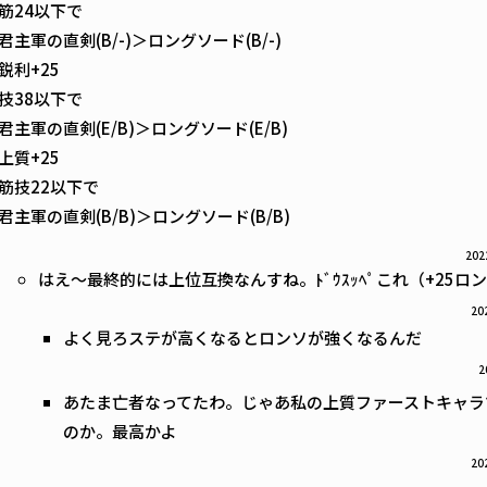
筋24以下で
君主軍の直剣(B/-)＞ロングソード(B/-)
鋭利+25
技38以下で
君主軍の直剣(E/B)＞ロングソード(E/B)
上質+25
筋技22以下で
君主軍の直剣(B/B)＞ロングソード(B/B)
202
はえ～最終的には上位互換なんすね。ﾄﾞｳｽｯﾍﾟこれ（+25ロ
20
よく見ろステが高くなるとロンソが強くなるんだ
2
あたま亡者なってたわ。じゃあ私の上質ファーストキャラ
のか。最高かよ
20