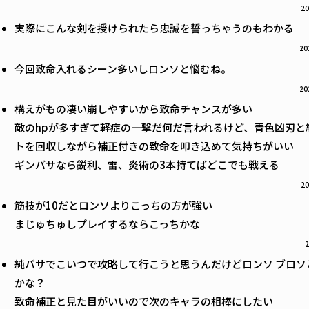
20
実際にこんな剣を授けられたら忠誠を誓っちゃうのもわかる
20
今回致命入れるシーン多いしロンソと悩むね。
20
構えがもの凄い崩しやすいから致命チャンスが多い
敵のhpが多すぎて軽症の一撃だ何だ言われるけど、青色凶刃と
トを回収しながら補正付きの致命を叩き込めて気持ちがいい
ギンバサなら鋭利、雷、炎術の3本持てばどこでも戦える
20
筋技が10だとロンソよりこっちの方が強い
まじゅちゅしプレイするならこっちかな
2
純バサでこいつで攻略して行こうと思うんだけどロンソ ブロソ
かな？
致命補正と見た目がいいので次のキャラの相棒にしたい