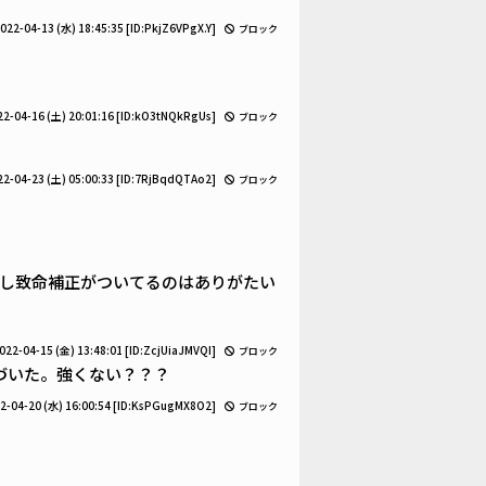
022-04-13 (水) 18:45:35
[ID:PkjZ6VPgX.Y]
ブロック
22-04-16 (土) 20:01:16
[ID:kO3tNQkRgUs]
ブロック
22-04-23 (土) 05:00:33
[ID:7RjBqdQTAo2]
ブロック
し致命補正がついてるのはありがたい
022-04-15 (金) 13:48:01
[ID:ZcjUiaJMVQI]
ブロック
づいた。強くない？？？
2-04-20 (水) 16:00:54
[ID:KsPGugMX8O2]
ブロック