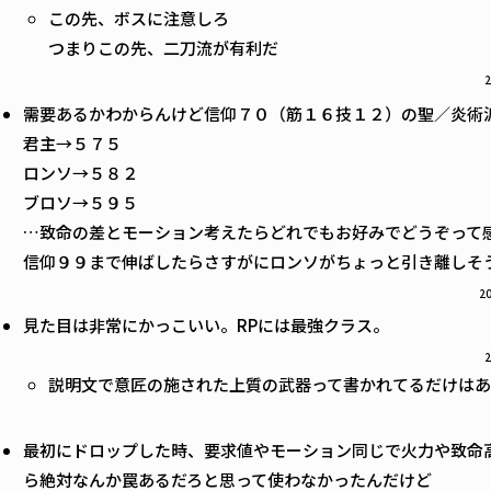
この先、ボスに注意しろ
つまりこの先、二刀流が有利だ
2
需要あるかわからんけど信仰７０（筋１６技１２）の聖／炎術
君主→５７５
ロンソ→５８２
ブロソ→５９５
…致命の差とモーション考えたらどれでもお好みでどうぞって
信仰９９まで伸ばしたらさすがにロンソがちょっと引き離しそ
20
見た目は非常にかっこいい。RPには最強クラス。
2
説明文で意匠の施された上質の武器って書かれてるだけは
最初にドロップした時、要求値やモーション同じで火力や致命
ら絶対なんか罠あるだろと思って使わなかったんだけど