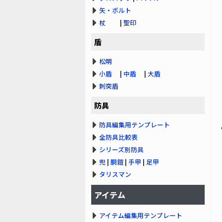
矢・ボルト
杖
|
聖印
盾
松明
小盾
|
中盾
|
大盾
刺突盾
防具
防具編集用テンプレート
全防具比較表
シリーズ別防具
兜
|
胴鎧
|
手甲
|
足甲
タリスマン
アイテム
アイテム編集用テンプレート