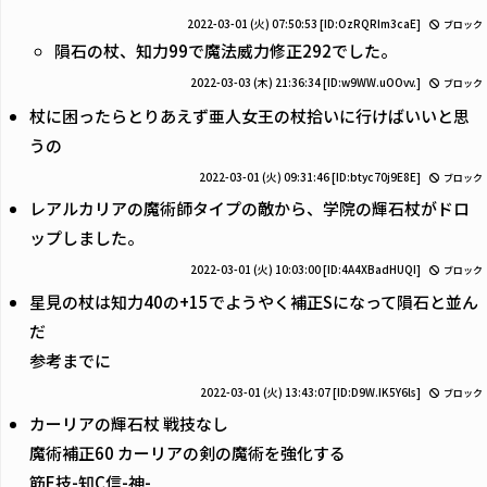
2022-03-01 (火) 07:50:53
[ID:OzRQRIm3caE]
ブロック
隕石の杖、知力99で魔法威力修正292でした。
2022-03-03 (木) 21:36:34
[ID:w9WW.uOOvv.]
ブロック
杖に困ったらとりあえず亜人女王の杖拾いに行けばいいと思
うの
2022-03-01 (火) 09:31:46
[ID:btyc70j9E8E]
ブロック
レアルカリアの魔術師タイプの敵から、学院の輝石杖がドロ
ップしました。
2022-03-01 (火) 10:03:00
[ID:4A4XBadHUQI]
ブロック
星見の杖は知力40の+15でようやく補正Sになって隕石と並ん
だ
参考までに
2022-03-01 (火) 13:43:07
[ID:D9W.IK5Y6ls]
ブロック
カーリアの輝石杖 戦技なし
魔術補正60 カーリアの剣の魔術を強化する
筋E技-知C信-神-