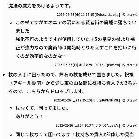
魔法の威力をあげるようです。
2022-02-26 (土) 11:16:15
[ID:b.cz.LLaokg]
ブロック
この杖ですがエオニアの沼にある賢者街の廃墟に落ちてい
ました
強化不可のようですが使用していた＋5の星見の杖より補
正が強力なので魔術師は開始時とりあえずこれを拾いに行
くのが効率的なのかな…
2022-02-27 (日) 01:57:29
[ID:F4duQxswIew]
ブロック
杖の入手に困ったので、輝石の杖を載せて置きました。祝福
（アギール湖南）から少し東の山岳部に杖持ち貴人？が3名い
るので、こちらからドロップします。
2022-02-26 (土) 12:25:20
[ID:Bqd6Pb9N79E]
ブロック
杖なくて、困ってました。
ありがとう！
2022-02-26 (土) 14:20:37
[ID:0Ho5Alqz7As]
ブロック
同じく杖なくて困ってます！杖持ちの貴人が2体しか見当