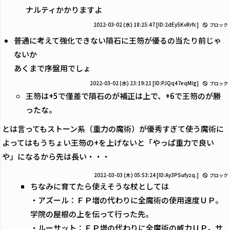
ナルティかかりますよ
2022-03-02 (水) 18:25:47
[ID:2dEy5KvRrfc]
ブロック
普通に考えて強化できない隕石に王笏が優るの当たり前じゃ
ないか
あくまで序盤用でしょ
2022-03-02 (水) 23:19:21
[ID:PJQq47eqMIg]
ブロック
王笏は+5で僅差で隕石のが補正は上で、+6で王笏のが勝
ったな。
とは言ってもストーン系（重力の魔術）が優秀すぎて使う魔術に
よってはもうちょい王笏の+を上げないと「やっぱ重力で良い
や」になるから先は長い・・・
2022-03-03 (木) 05:53:24
[ID:Ay3PSufyzq.]
ブロック
ちなみに育てたら使えそうな杖としては
・アズール：ＦＰ増の代わりに全魔術の使用速度ＵＰ。
学院の屋根の上を伝って行った先。
・ルーサット：ＦＰ増の代わりに全魔術の威力ＵＰ。サ