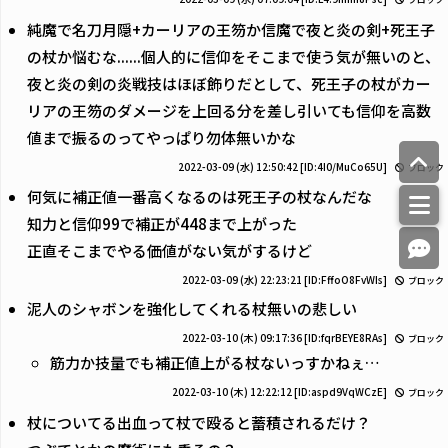
純魔で名刀月隠+カーリアの王笏か信魔で夜と炎の剣+死王子
の杖か悩むな......個人的に信仰をそこまで使う気が無いのと、
夜と炎の剣の炎戦技はほぼ飾りだとして、死王子の杖がカー
リアの王笏のダメージを上回る分を差し引いても信仰を高数
値まで振るのってやっぱり勿体無いかな
2022-03-09 (水) 12:50:42
[ID:4I0/MuCo65U]
ブロック
何気に補正値一番高くなるのは死王子の杖なんだな
知力と信仰99で補正が448まで上がった
正直そこまでやる価値がない気がするけど
2022-03-09 (水) 22:23:21
[ID:FffoO8FvWIs]
ブロック
泥人のシャボンを強化してくれる杖無いの悲しい
2022-03-10 (木) 09:17:36
[ID:fqrBEYE8RAs]
ブロック
筋力か技量でも補正値上がる杖ないっすかねぇ…
2022-03-10 (木) 12:22:12
[ID:aspd9VqWCzE]
ブロック
杖についてる出血って杖で殴ると蓄積されるだけ？