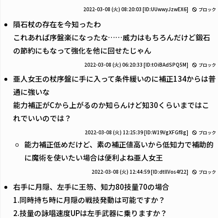
2022-03-08 (火) 08:20:03
[ID:UUwwyJzwEX6]
ブロック
隕石杖の存在を今知ったわ
これあれば序盤楽になったな……威力はもちろんだけど鍛石
の節約にもなって強化を他に回せたじゃん
2022-03-08 (火) 06:20:33
[ID:tOiBAdSPQ5M]
ブロック
亜人女王の杖序盤に手に入って条件緩いのに補正134からは普
通に強いな
能力補正がCから上がるのか知らんけど知30くらいまではこ
れでいいのでは？
2022-03-08 (火) 12:25:39
[ID:W19VgXFGf8g]
ブロック
能力補正低めだけど、素の補正値高いから低知力で補助的
に魔術を使いたい場合は便利よね亜人女王
2022-03-08 (火) 12:44:59
[ID:dtllVos4f22]
ブロック
右手に月隠、左手に王笏、知力80技量70の場合
1.同時持ち時に月隠の戦技発動は可能ですか？
2.技量の詠唱速度UPは左手武器に乗りますか？