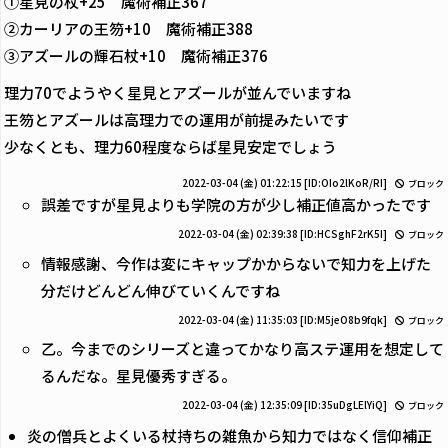
①星見の杖+25 魔術補正367
②カーリアの王笏+10 魔術補正388
③アズールの輝石杖+10 魔術補正376
理力70でようやく星見とアズールが並んでいますね
王笏とアズールは高理力での運用が前提みたいです
少なくとも、理力60程度ならば星見安定でしょう
2022-03-04 (金) 01:22:15
[ID:OIo2lKoR/RI]
ブロック
誤差ですが星見よりも学院の方が少し補正値高かったです
2022-03-04 (金) 02:39:38
[ID:HCSghF2rK5I]
ブロック
情報感謝、今作は変にキャップかからないで知力を上げた
分だけどんどん伸びていくんですね
2022-03-04 (金) 11:35:03
[ID:M5jeO8b9fqk]
ブロック
乙。今までのシリーズと違ってかなり高ステ運用を想定して
るんだな。星見優秀すぎる。
2022-03-04 (金) 12:35:09
[ID:35uDgLElYiQ]
ブロック
炎の僧兵とよくいる杖持ちの雑魚から知力ではなく信仰補正