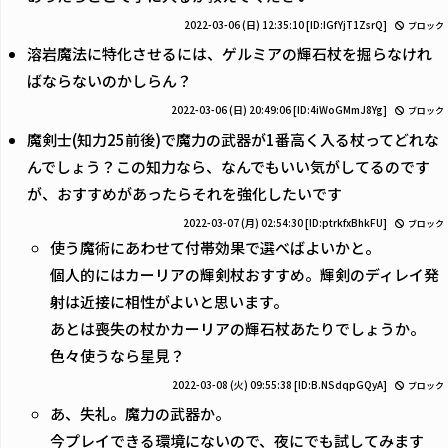
2022-03-06 (日) 12:35:10
[ID:IGfYjT1ZsrQ]
ブロック
溶岩魔法に特化させるには、ゲルミアの輝石杖を掘らなけれ
ばならないのかしらん？
2022-03-06 (日) 20:49:06
[ID:4iWoGMmJ8Yg]
ブロック
魔剣士(知力25前後)で魔力の武器が1番高く入る杖ってどれな
んでしょう？この知力なら、なんでもいい気がしてるのです
が、おすすめがあったらそれを強化したいです
2022-03-07 (月) 02:54:30
[ID:ptrkfxBhkFU]
ブロック
使う魔術にあわせて付帯効果で選べばよいかと。
個人的にはカーリアの輝剣杖おすすめ。輝剣のディレイ発
射は近接に相性がよいと思います。
あとは喪失の杖かカーリアの輝石杖あたりでしょうか。
色々使うなら星見？
2022-03-08 (火) 09:55:38
[ID:B.NSdqpGQyA]
ブロック
あ、失礼。魔力の武器か。
今プレイできる環境にないので、夜にでも試してみます