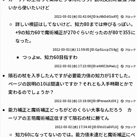
いから使いたいけど
2022-03-02 (水) 02:42:04
[ID:kcNkDdGiuXY]
ブロック
詳しい検証はしてないけど、知力80までは伸びるっぽい。
+9の知力60で魔術補正が270ぐらいだったのが80で355に
なった。
2022-03-02 (水) 11:59:05
[ID:GpSLscpZS4g]
ブロック
つっよw、知力60目指すわ
2022-03-02 (水) 17:23:00
[ID:eihKE1bHwLc]
ブロック
隕石の杖を入手したんですが必要能力値の知力が18でした。
ページの説明の10は間違いですか？それとも入手時期とかで
変わるのでしょうか？
2022-03-02 (水) 13:18:00
[ID:0PmvunXzDX.]
ブロック
能力補正と魔術補正どっちがどのくらい大事なんだろう カ
ーリアの王笏魔術補正低すぎて隕石の杖に勝てん
2022-03-02 (水) 17:34:43
[ID:DVsU1aDiFLU]
ブロック
知力60になってないのでは。能力値未達だと魔術補正にペ