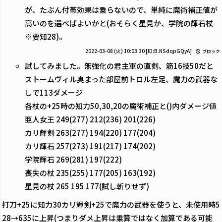
が、たぶん付帯効果は乗らないので、単純に魔術補正値が
高いのを選べばよいかと(おそらく星見か、学院の輝石杖
※要知28)。
2022-03-08 (火) 10:03:30
[ID:B.NSdqpGQyA]
ブロック
試してみました。無強化の君主軍の直剣、筋16技50だと
ストームヴィル奥まった部屋前トロル左足、魔力の武器な
しで113ダメージ
各杖の+25時の知力50,30,20の魔術補正と()内ダメージ値
亜人女王 249(277) 212(236) 201(226)
カリ輝剣 263(277) 194(220) 177(204)
カリ輝石 257(273) 191(217) 174(202)
学院輝石 269(281) 197(222)
喪失の杖 235(255) 177(205) 163(192)
星見の杖 265 195 177(試し斬りせず)
打刀+25に知力30カリ輝剣+25で魔力の武器を使うと、未使用時5
28→635に上昇(つまりダメ上昇は乗算ではなく加算である可能