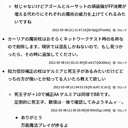
杖じゃないけどアズールとルーサットの頭装備がFP消費が
増える代わりにそれぞれの魔術の威力を上げてくれるみた
いですね
2022-03-08 (火) 11:47:16
[ID:YqQj2f7ok8k]
ブロック
カーリアの魔術杖はおそらくネットワークテスト時の名称な
ので削除します。現状では混乱しかねないので、もし見つか
ったら、その時に追加してください。
2022-03-08 (火) 02:21:40
[ID:wS2TQ0LXDbo]
ブロック
知力信仰補正の杖はゲルミアと死王子があるみたいだけどど
っちの方が強いとか知ってる人いたら教えて欲しい
2022-03-08 (火) 04:53:16
[ID:aLHC.ICJtr2]
ブロック
死王子が＋10で補正AA ゲルミアは同値でBBです。
圧倒的に死王子、数値は…後で確認してみようネムィ…。
2022-03-08 (火) 05:03:09
[ID:fOkOEgc/nD6]
ブロック
ありがとう
万能魔法プレイが捗るよ