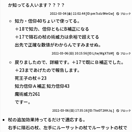
か知ってる人います？？？？
2022-03-04 (金) 22:02:44
[ID:pm7sdz9HeGw]
ブロック
知力・信仰40ちょいで使ってる。
＋18で知力、信仰ともにB補正になる
＋17で隕石の杖の術威力は余裕で超えてる
出先で正確な数値がわからんですみませぬ。
2022-03-06 (日) 10:15:56
[ID:L/tw/WgXTbM]
ブロック
戻りましたので、詳細です。＋17で既にＢ補正でした。
＋23まであげたので報告します。
死王子の杖＋23
知力信仰Ａ補正 知力信仰43
魔術威力261
ですー。
2022-03-06 (日) 17:35:16
[ID:Thx0T2HHJq.]
ブロック
杖の追加効果持ってるだけで適応する。
右手に隕石の杖、左手にルーサットの杖でルーサットの杖で