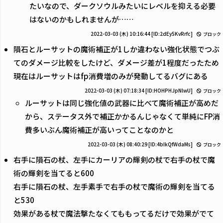
たいなので、ダークソウルみたいにレベルを抑える必要
はないのかもしれませんが……
2022-03-03 (木) 10:16:44
[ID:2dEy5KvRrfc]
ブロック
隕石とルーサットの魔術補正が1しか違わない強化状態でつぶ
てのダメージ比較をしたけど、ダメージ差が1程度だったため
現在はルーサットはfp消費増のみが発動してるバグにある
2022-03-03 (木) 07:18:34
[ID:HOHPHJpNlwU]
ブロック
ルーサットは同じ強化値の武器に比べて魔術補正が高めだ
から、ステータス外で補正かかるんじゃなくて単純にFP消
費多いぶん魔術補正が高いってことなのかと
2022-03-03 (木) 08:40:29
[ID:4bIkQfWdaMs]
ブロック
右手に隕石の杖、左手にカーリアの輝剣の杖で右手の杖で魔
術の輝剣を当てると600
右手に隕石の杖、左手素手で右手の杖で魔術の輝剣を当てる
と530
効果がある杖で魔法撃たなくてももってるだけで効果がでて