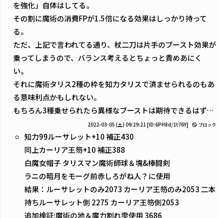
を強化」自体はしてる。
その割に魔術の消費FPが1.5倍になる効果はしっかり持って
る。
ただ、上記で言われてる通り、杖二刀は片手のブースト効果が
乗ってしまうので、バランス考えるとちょっと責めあにく
い。
それに魔術タリス2種の枠を知力タリスで済ませられるのもあ
る意味利点かもしれない。
もちろん3種乗せられたら異様なブーストは期待できるはず…
2022-03-05 (土) 09:29:21
[ID:6PH8d/1t76Y]
ブロック
知力99ルーサレット+10 補正430
同上カーリア王笏+10 補正388
白魔女帽子 タリスマン魔術師球＆塊&棒闘剣
ラニの暗月をモーグ前赤しろがね人？に使用
結果：ルーサレットのみ2073 カーリア王笏のみ2053 二本
持ちルーサレット側 2275 カーリア王笏側2053
追加検証:魔術の地＆魔力割れ雫使用 3686