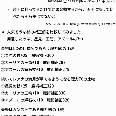
2022-03-05 (土) 02:25:42
[ID:eso5Bzysr9.]
ブロック
片手に持ってるだけで効果発動するから、両手に持って比
べたらそら差はでないよ。
2022-03-06 (日) 03:40:06
[ID:wtWdnv1RtTA]
ブロック
人気そうな杖の補正値を比較してみました
用意したのは、星見、王笏、アズールの3つ
最初は1つの目標値であろう理力60の比較
①星見の杖+25 魔術補正300
②カーリアの王笏+10 魔術補正287
③アズールの輝石杖+10 魔術補正279
続いてレアナの満月が撃てるようになる理力70の比較
①星見の杖+25 魔術補正320
②カーリアの王笏+10 魔術補正330
③アズールの輝石杖+10 魔術補正320
最後はカンストである理力99の比較