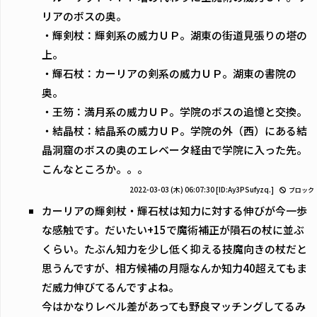
リアのボスの奥。
・輝剣杖：輝剣系の威力ＵＰ。湖東の街道見張りの塔の
上。
・輝石杖：カーリアの剣系の威力ＵＰ。湖東の書院の
奥。
・王笏：満月系の威力ＵＰ。学院のボスの追憶と交換。
・結晶杖：結晶系の威力ＵＰ。学院の外（西）にある結
晶洞窟のボスの奥のエレベータ経由で学院に入った先。
こんなところか。。。
2022-03-03 (木) 06:07:30
[ID:Ay3PSufyzq.]
ブロック
カーリアの輝剣杖・輝石杖は知力に対する伸びが今一歩
な感触です。だいたい+15で魔術補正が隕石の杖に並ぶ
くらい。たぶん知力を少し低く抑える技魔向きの杖だと
思うんですが、相方候補の月隠なんか知力40超えてもま
だ威力伸びてるんですよね。
今はかなりレベル差があっても野良マッチングしてるみ