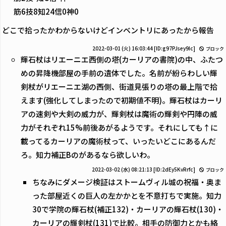
筋6技8知24信0神0
どこで拾ったかわからないけどインベントリにあったから報告
2022-03-01 (火) 16:03:44
[ID:g97PJsey9Ic]
ブロック
輝石杖はリエーニエ西側の塔(カーリアの書院)の中、ふたつ
めの昇降機部屋の手前の遺体でした。名前が紛らわしい輝
剣杖がリエーニエ湖の西側、街道見張りの塔の最上階で拾
えます(強化してしまったので初期値不明)。輝石杖はカーリ
アの速剣や大剣の威力が、輝剣杖は魔術の輝剣や円陣の威
力がそれぞれ15%前後あがるようです。それにしても↑に
載ってるカーリアの魔術杖って、いったいどこにあるんだ
ろ。知力補正Bのがあるなら欲しいわ。
2022-03-02 (水) 08:21:13
[ID:2dEy5KvRrfc]
ブロック
ちなみにダメージ検証はストームヴィル城の祝福・奥ま
った部屋近くの巨人の左かかとを不意打ちで実施。知力
30で学院の輝石杖(補正132)・カーリアの輝石杖(130)・
カーリアの輝剣杖(131)で比較。相手の防御力とかも絡