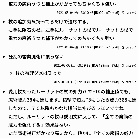
重力の魔術うつと補正がかかってめちゃくちゃ強い。
2022-03-04 (金) 23:10:46
[ID:COlio7h.gs6]
ブロック
杖の追加効果持ってるだけで適応する。
右手に隕石の杖、左手にルーサットの杖でルーサットの杖で
重力の魔術うつと補正がかかってめちゃくちゃ強い。
2022-03-04 (金) 23:10:46
[ID:COlio7h.gs6]
ブロック
狂乱の香薬魔術に乗らない
2022-03-05 (土) 09:19:27
[ID:G4zSimsn3Wk]
ブロック
杖の物理ダメは乗った
2022-03-05 (土) 09:20:48
[ID:G4zSimsn3Wk]
ブロック
愛用杖だったルーサットの杖の知力70で+10の補正値でも。
魔術威力364に達します。指輪で知力75にしたら威力388に達
したので、７０以降もかなり順当に伸びるっぽいですね。
ただし、ルーサットの杖は説明文に反して、「全ての魔術の
威力を強化する」効果はない。
ただ魔術補正がかなり高いから、確かに「全ての魔術の威力