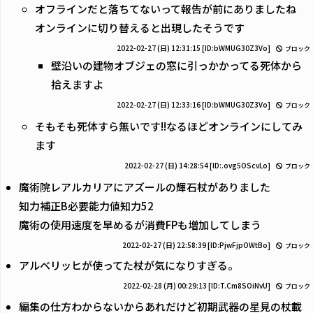
オフラインだと落ちてないって報告が前にありましたね
オンラインに切り替えると出現したそうです
2022-02-27 (日) 12:31:15
[ID:bWMUG30Z3Vo]
ブロック
壁沿いの建物オブジェの窓に引っかかってる死体から
拾えますよ
2022-02-27 (日) 12:33:16
[ID:bWMUG30Z3Vo]
ブロック
そもそも死体すら無いです!!なるほどオンラインにしてみ
ます
2022-02-27 (日) 14:28:54
[ID:.ovg5OScvLo]
ブロック
魔術院レアルカリアにアズールの輝石杖がありました
知力補正B必要能力値知力52
魔術の使用速度を早めるが消費FPも増加してしまう
2022-02-27 (日) 22:58:39
[ID:PjwFjpOWtBo]
ブロック
アルベリッヒが使ってた杖が気になりすぎる。
2022-02-28 (月) 00:29:13
[ID:T.Cm8SOiNvU]
ブロック
編集の仕方わからないからあれだけど初期武器の星見の杖載