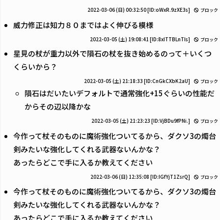
2022-03-06 (日) 00:32:50
[ID:oWxR.9zXE3s]
ブロック
威力修正は知力８０まではよく伸びる模様
2022-03-05 (土) 19:08:41
[ID:8xITTBLnTIs]
ブロック
星見の杖が重力以外で隕石の杖を抜き始めるのって＋いくつ
くらいから？
2022-03-05 (土) 21:18:33
[ID:CnGkCXbK2aU]
ブロック
隕石はだいたいデフォルトで通常強化+15ぐらいの性能だ
からその辺以降かな
2022-03-05 (土) 21:23:23
[ID:VjBDu9fPNi.]
ブロック
今作って杖そのものに魔術強化ついてるから、ダクソ3の燭台
剣みたいな強化してくれる武器ないんかな？
あったらどこで手に入るか教えてください
2022-03-06 (日) 12:35:08
[ID:IGfYjT1ZsrQ]
ブロック
今作って杖そのものに魔術強化ついてるから、ダクソ3の燭台
剣みたいな強化してくれる武器ないんかな？
あったらどこで手に入るか教えてください