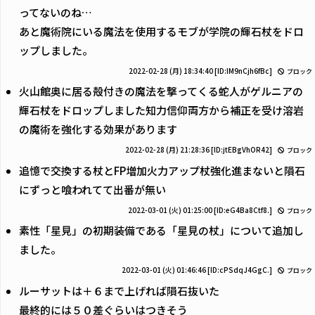
ってないのね…
あと魔術院にいる魔法を使用するモブが学院の輝石杖をドロ
ップしました。
2022-02-28 (月) 18:34:40
[ID:IM9nCjh6fBc]
ブロック
火山館奥に居る殻付きの魔法を撃ってくる蛇人がゲルニアの
輝石杖をドロップしました知力信仰両方から補正を受け溶岩
の魔術を強化する効果があります
2022-02-28 (月) 21:28:36
[ID:jtEBgVhOR42]
ブロック
追憶で交換する杖とFP増加火力アップ杖強化進まないと隕石
にずっと喰われてて出番が無い
2022-03-01 (火) 01:25:00
[ID:eG4Ba8Ctf8.]
ブロック
素性「星見」の初期装備である「星見の杖」について追加し
ました。
2022-03-01 (火) 01:46:46
[ID:cPSdqJ4GgC.]
ブロック
ルーサットは＋６まで上げれば隕石抜いた
最終的には５０差ぐらいはつきそう