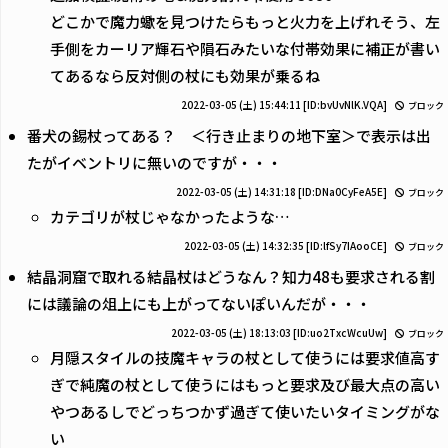
どこかで魔力蠍を見つけたらもっと火力を上げれそう、左
手側をカーリア輝石や隕石みたいな付帯効果に補正が書い
てあるなら反対側の杖にも効果が乗るね
2022-03-05 (土) 15:44:11
[ID:bvUvNlK.VQA]
ブロック
番犬の錫杖ってある？ ＜行き止まりの地下室＞で表示は出
たがイベントリに無いのですが・・・
2022-03-05 (土) 14:31:18
[ID:DNa0CyFeA5E]
ブロック
カテゴリが杖じゃなかったような…
2022-03-05 (土) 14:32:35
[ID:lfSy7IAooCE]
ブロック
結晶洞窟で取れる結晶杖はどうなん？知力48も要求される割
には議論の俎上にも上がってないぽいんだが・・・
2022-03-05 (土) 18:13:03
[ID:uo2TxcWcuUw]
ブロック
月隠スタイルの技魔キャラの杖として使うには要求値高す
ぎで純魔の杖として使うにはもっと要求及び最大点の高い
やつあるしでどっちつかず過ぎて使いたいタイミングがな
い