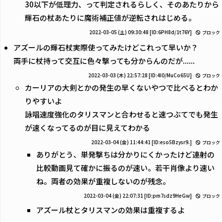
30以下が低理力、って判定されるらしく、そのあたりから
輝石の杖あたりに魔術補正値が逆転されはじめる。
2022-03-05 (土) 09:30:48
[ID:6PH8d/1t76Y]
ブロック
アズールの輝石杖実際使ってみたけどこれって早いか？
両手に杖持って交互に色々撃っても分からんのだが......
2022-03-03 (木) 22:57:28
[ID:4I0/MuCo65U]
ブロック
カーリアの大剣とかの発生の早くないやつで比べるとわか
りやすいよ
詠唱速度強化のタリスマンと合わせると速つぶてでも発生
が速くなってるのが目に見えてわかる
2022-03-04 (金) 11:44:41
[ID:eso5Bzysr9.]
ブロック
ありがとう、単発撃ちは分かりにくかったけど連射の
比較動画見て確かに振るのが速い。若干肖像より速い
ね。両者の効果が重複しないのが残念。
2022-03-04 (金) 22:07:31
[ID:pm7sdz9HeGw]
ブロック
アズール杖とタリスマンの効果は重複するよ