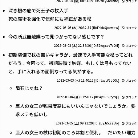
2022-03-04 (金) 00:54:09
[ID:2dEy5KvRrfc]
ブロック
深き根の底で死王子の杖入手
死の魔術を強化で信仰にも補正がある杖
2022-03-03 (木) 20:32:57
[ID:F4duQxswIew]
ブロック
今の所武器触媒って見つかってない感じです？
2022-03-03 (木) 22:32:30
[ID:E2wgxcv7e0M]
ブロック
初期装備で杖の無いキャラが、最速で入手可能な杖ってどれ
だろう。今回って、初期装備で触媒、もしくは弓もってない
と、手に入れるの面倒なってる気がする。
2022-03-03 (木) 22:40:13
[ID:iJxutV5JOS.]
ブロック
隕石じゃね？
2022-03-04 (金) 01:58:17
[ID:Ay3PSufyzq.]
ブロック
亜人の女王が難易度高にもいいんじゃないでしょうか。要
求ステも低いし
2022-03-05 (土) 09:21:29
[ID:2UyJr5.sgBo]
ブロック
亜人の女王の杖は初期のころは割と便利。 だいたい理力