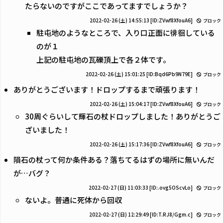
たらないのですがここであってますでしょうか？
2022-02-26 (土) 14:55:13
[ID:ZVwf8XfouA6]
ブロック
駐屯地のようなところで、入り口正面に徘徊している
のが１
上記の駐屯地の瓦礫頂上で各２体です。
2022-02-26 (土) 15:01:25
[ID:Bqd6Pb9N79E]
ブロック
ありがとうございます！ドロップするまで頑張ります！
2022-02-26 (土) 15:04:17
[ID:ZVwf8XfouA6]
ブロック
30周ぐらいして輝石の杖ドロップしました！ありがとうご
ざいました！
2022-02-26 (土) 15:17:36
[ID:ZVwf8XfouA6]
ブロック
隕石の杖って何か条件ある？落ちてるはずの場所に無いんだ
が…バグ？
2022-02-27 (日) 11:03:33
[ID:.ovg5OScvLo]
ブロック
ないよ。普通に死体から回収
2022-02-27 (日) 12:29:49
[ID:T.RJ8/Ggm.c]
ブロック