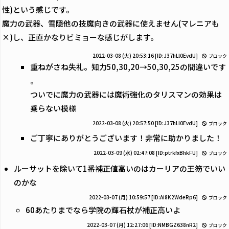
性)という感じです。
魔力の武器、雪隠他の技魔向きの武器に使えません(マレニアも
×)し、正直かなりビミョーな感じがします。
2022-03-08 (火) 20:53:16
[ID:J37hLl0EvdU]
ブロック
重ねがさね失礼。知力50,30,20→50,30,25の間違いです
。
ついでに魔力の武器には魔術強化のタリスマンの効果は
乗らない模様
2022-03-08 (火) 20:57:50
[ID:J37hLl0EvdU]
ブロック
ご丁寧にありがとうございます！非常に助かりました！
2022-03-09 (水) 02:47:08
[ID:ptrkfxBhkFU]
ブロック
ルーサットを除いて1番補正値高いのはカーリアの王笏でいい
のかな
2022-03-07 (月) 10:59:57
[ID:Ai8K2WdeRp6]
ブロック
60あたりまでなら学院の輝石杖が補正高いよ
2022-03-07 (月) 12:27:06
[ID:NMBGZ638nR2]
ブロック