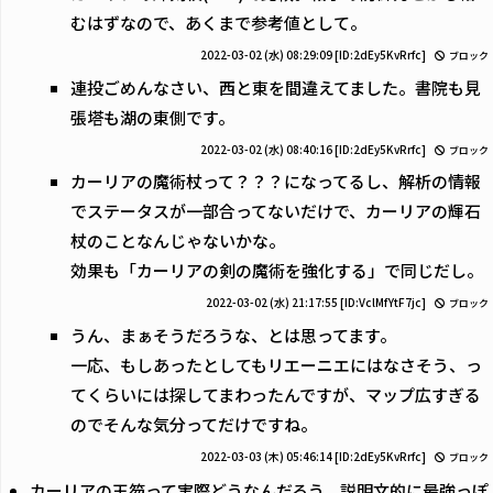
むはずなので、あくまで参考値として。
2022-03-02 (水) 08:29:09
[ID:2dEy5KvRrfc]
ブロック
連投ごめんなさい、西と東を間違えてました。書院も見
張塔も湖の東側です。
2022-03-02 (水) 08:40:16
[ID:2dEy5KvRrfc]
ブロック
カーリアの魔術杖って？？？になってるし、解析の情報
でステータスが一部合ってないだけで、カーリアの輝石
杖のことなんじゃないかな。
効果も「カーリアの剣の魔術を強化する」で同じだし。
2022-03-02 (水) 21:17:55
[ID:VclMfYtF7jc]
ブロック
うん、まぁそうだろうな、とは思ってます。
一応、もしあったとしてもリエーニエにはなさそう、っ
てくらいには探してまわったんですが、マップ広すぎる
のでそんな気分ってだけですね。
2022-03-03 (木) 05:46:14
[ID:2dEy5KvRrfc]
ブロック
カーリアの王笏って実際どうなんだろう。説明文的に最強っぽ