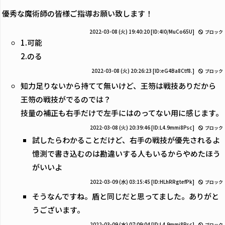
優秀な魔術師の皆様ご指導お願い致します！
2022-03-08 (火) 19:40:20
[ID:4I0/MuCo65U]
ブロック
1.可能
2.のる
2022-03-08 (火) 20:26:23
[ID:eG4Ba8Ctf8.]
ブロック
知力足りないから持てて無いけど、王笏は戦技ありだから
王笏の戦技がでるのでは？
技量の補正も右手だけで左手にはのってない用に感じます。
2022-03-08 (火) 20:39:46
[ID:L4.9mmi8Psc]
ブロック
試したらわかることだけど、右手の戦技が優先されるよ
憶測で書き込むのは勘違いする人もいるからやめたほう
がいいよ
2022-03-09 (水) 03:15:45
[ID:HLhRRgtefPk]
ブロック
そうなんですね。盾と同じだと思ってました。ありがと
うございます。
2022-03-09 (水) 07:09:04
[ID:L4.9mmi8Psc]
ブロック