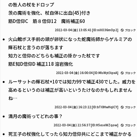
の咎人の杖をドロップ
茨の魔術を強化、杖自体に出血(45)付き
筋D信仰C 筋８信仰12 魔術補正60
2022-03-04 (金) 13:05:41
[ID:niIlO36mOp2]
ブロック
火山館ボス手前の頭が卵状になった蛇魔術師からゲルミアの
輝石杖と言うのが落ちます
知力と信仰のどちらも補正の掛かった杖です
筋E知D信仰D 補正118 溶岩強化
2022-03-04 (金) 16:00:04
[ID:MIsWyt3ipxA]
ブロック
ルーサットの輝石杖+10では知力99で補正430でした。威力を
高めるというのは補正が高いというたけなのかもしれません
ね…
2022-03-04 (金) 16:23:22
[ID:bTI0HwHqlCY]
ブロック
満月の魔術ってどれの事？
2022-03-04 (金) 21:56:37
[ID:H5vsviWZqow]
ブロック
死王子の杖強化してったら知力信仰共にどこまで補正かかる