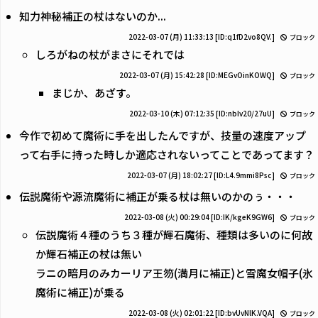
知力神秘補正の杖はないのか...
2022-03-07 (月) 11:33:13
[ID:q1fD2vo8QV.]
ブロック
しろがねの杖がまさにそれでは
2022-03-07 (月) 15:42:28
[ID:MEGvOinKOWQ]
ブロック
まじか、あざす。
2022-03-10 (木) 07:12:35
[ID:nbIv20/27uU]
ブロック
今作で初めて魔術に手を出したんですが、技量の速度アップ
って右手に持った時しか適応されないってことであってます？
2022-03-07 (月) 18:02:27
[ID:L4.9mmi8Psc]
ブロック
伝説魔術や源流魔術に補正が乗る杖は無いのかのぅ・・・
2022-03-08 (火) 00:29:04
[ID:IK/kgeK9GW6]
ブロック
伝説魔術４種のうち３種が輝石魔術、種類は多いのに何故
か輝石補正の杖は無い
ラニの暗月のみカーリア王笏(満月に補正)と雪魔女帽子(氷
魔術に補正)が乗る
2022-03-08 (火) 02:01:22
[ID:bvUvNlK.VQA]
ブロック