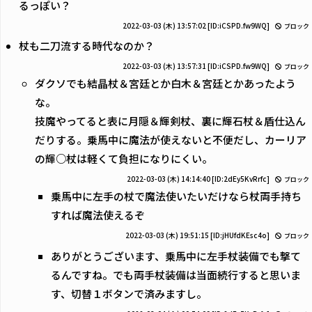
るっぽい？
2022-03-03 (木) 13:57:02
[ID:iCSPD.fw9WQ]
ブロック
杖も二刀流する時代なのか？
2022-03-03 (木) 13:57:31
[ID:iCSPD.fw9WQ]
ブロック
ダクソでも結晶杖＆宮廷とか白木＆宮廷とかあったよう
な。
技魔やってると表に月隠＆輝剣杖、裏に輝石杖＆盾仕込ん
だりする。乗馬中に魔法が使えないと不便だし、カーリア
の輝○杖は軽くて負担になりにくい。
2022-03-03 (木) 14:14:40
[ID:2dEy5KvRrfc]
ブロック
乗馬中に左手の杖で魔法使いたいだけなら杖両手持ち
すれば魔法使えるぞ
2022-03-03 (木) 19:51:15
[ID:jHUfdKEsc4o]
ブロック
ありがとうございます、乗馬中に左手杖装備でも撃て
るんですね。でも両手杖装備は当面続行すると思いま
す、切替１ボタンで済みますし。