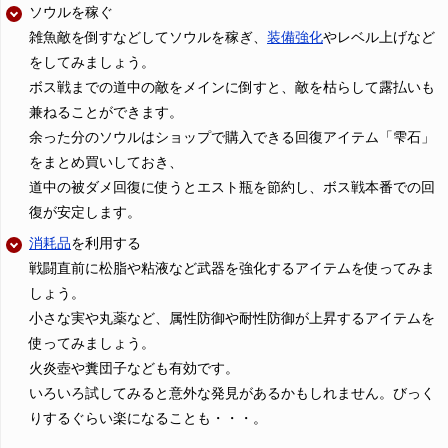
ソウルを稼ぐ
雑魚敵を倒すなどしてソウルを稼ぎ、
装備強化
やレベル上げなど
をしてみましょう。
ボス戦までの道中の敵をメインに倒すと、敵を枯らして露払いも
兼ねることができます。
余った分のソウルはショップで購入できる回復アイテム「雫石」
をまとめ買いしておき、
道中の被ダメ回復に使うとエスト瓶を節約し、ボス戦本番での回
復が安定します。
消耗品
を利用する
戦闘直前に松脂や粘液など武器を強化するアイテムを使ってみま
しょう。
小さな実や丸薬など、属性防御や耐性防御が上昇するアイテムを
使ってみましょう。
火炎壺や糞団子なども有効です。
いろいろ試してみると意外な発見があるかもしれません。びっく
りするぐらい楽になることも・・・。