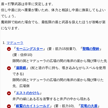
盾＋打撃武器は非常に安定します。
但し中盾に比べ重量が重いため、体力と相談し中盾に換装してもよい
でしょう。
魔術師で始めた場合でも、最低限の盾と武器を扱えたほうが攻略が楽
になります。
マデューラ
「
モーニングスター
」
(要：筋力15技量7)、
「
聖職の聖鈴
」
(要：信仰10)
隙間の洞とマデューラの広場の間の海岸の崖から飛び降りた先
「
遠眼鏡
」
(杖と逆の手に持ち、覗き込みながらスペルを使用
できる)
隙間の洞とマデューラの広場の間の海岸の崖から飛び降りた
先、広場側
「
エストのかけら
」
井戸の縁にある石を攻撃すると井戸の中から現れる
「
銀鷲のカイトシールド
」
(要：筋力10)、
「
双竜の大盾
」