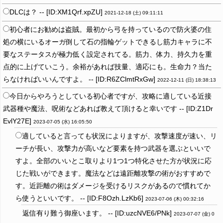
DLCは？ -- [ID:XM1Qrf.xpZU]
2021-12-18 (土) 09:11:11
初心者にお勧めは盗賊。最初から弓を持っているので防火婆の住
処の横にいるオーガ倒して石の指輪ゲットできるし筋力キャラに不
要なステータスが極力低く設定されてる。筋力、体力、持久力を重
点的に上げていこう。余裕があれば技量、適応にも。生命力？当た
らなければいいんですよ。 -- [ID:R6ZClmtRxGw]
2022-12-11 (日) 18:38:13
今日からやろうとしている初心者ですが、攻略に適している近接
武器種や魔法、呪術などあれば教えて頂けると幸いです -- [ID:Z1Dr
EvlY27E]
2023-07-05 (水) 16:05:50
適していると言っても状況によりますが、攻撃速度が速い、リ
ーチが長い、攻撃力が高いなど要素を持つ武器を選ぶといいで
すよ。全部のいいとこ取りより1つ1つ特化させた方が状況に応
じた戦いができます。魔法などは遠距離攻撃の術がおすすめで
す。近距離の術はダメージを受けるリスクがあるので慣れてか
ら使うといいです。 -- [ID:F8Ozh.LzKb6]
2023-07-06 (木) 00:32:16
返信有り難う御座います。 -- [ID:uzcNVE6/PNk]
2023-07-07 (金) 0