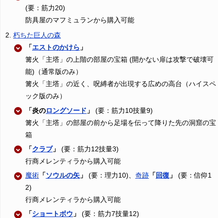
(要：筋力20)
防具屋のマフミュランから購入可能
朽ちた巨人の森
「
エストのかけら
」
篝火「主塔」の上階の部屋の宝箱 (開かない扉は攻撃で破壊可
能)（通常版のみ）
篝火「主塔」の近く、呪縛者が出現する広めの高台（ハイスペ
ック版のみ）
「炎の
ロングソード
」
(要：筋力10技量9)
篝火「主塔」の部屋の前から足場を伝って降りた先の洞窟の宝
箱
「
クラブ
」
(要：筋力12技量3)
行商メレンティラから購入可能
魔術
「
ソウルの矢
」
(要：理力10)、
奇跡
「
回復
」
(要：信仰1
2)
行商メレンティラから購入可能
「
ショートボウ
」
(要：筋力7技量12)