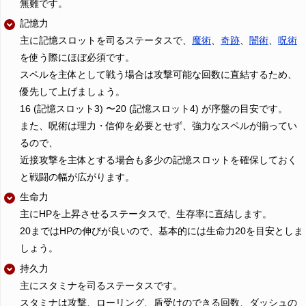
無難です。
記憶力
主に記憶スロットを司るステータスで、
魔術
、
奇跡
、
闇術
、
呪術
を使う際にほぼ必須です。
スペルを主体として戦う場合は攻撃可能な回数に直結するため、
優先して上げましょう。
16 (記憶スロット3) 〜20 (記憶スロット4) が序盤の目安です。
また、呪術は理力・信仰を必要とせず、強力なスペルが揃ってい
るので、
近接攻撃を主体とする場合も多少の記憶スロットを確保しておく
と戦闘の幅が広がります。
生命力
主にHPを上昇させるステータスで、生存率に直結します。
20まではHPの伸びが良いので、基本的には生命力20を目安としま
しょう。
持久力
主にスタミナを司るステータスです。
スタミナは攻撃、ローリング、盾受けのできる回数、ダッシュの