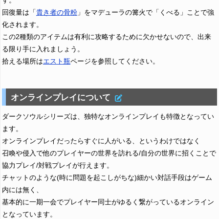
す。
回復量は「
貴き者の骨粉
」をマデューラの篝火で「くべる」ことで強
化されます。
この2種類のアイテムは有利に攻略するために欠かせないので、出来
る限り手に入れましょう。
拾える場所は
エスト瓶
ページを参照してください。
オンラインプレイについて
ダークソウルシリーズは、独特なオンラインプレイも特徴となってい
ます。
オンラインプレイだったらすぐに人がいる、というわけではなく
召喚や侵入で他のプレイヤーの世界を訪れる/自分の世界に招くことで
協力プレイ/対戦プレイが行えます。
チャットのような(時に問題を起こしがちな)細かい対話手段はゲーム
内には無く、
基本的に一期一会でプレイヤー同士がゆるく繋がっているオンライン
となっています。