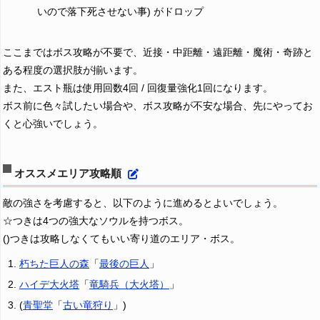
いので落下死させない事) がドロップ
ここまではボス攻略が不要で、近接・中距離・遠距離・魔術・奇跡と
ある程度の選択肢が揃います。
また、エスト瓶は使用回数4回 / 回復量強化1回になります。
ボス前に色々試したい場合や、ボス攻略が不安な場合、先にやってお
くと心強いでしょう。
オススメエリア攻略順
敵の強さを考慮すると、以下のように進めるとよいでしょう。
☆つきは4つの強大なソウルを持つボス。
()つきは攻略しなくてもいい寄り道のエリア・ボス。
朽ちた巨人の森
「
最後の巨人
」
ハイデ大火塔
「
竜騎兵（大火塔）
」
(
青聖堂
「
古い竜狩り
」)