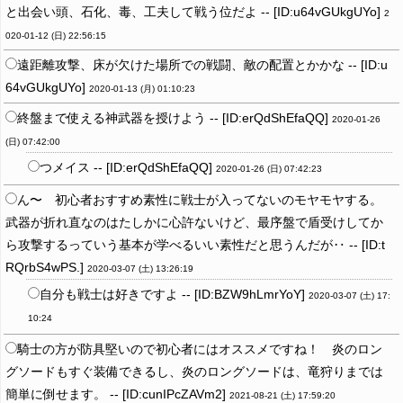
と出会い頭、石化、毒、工夫して戦う位だよ -- [ID:u64vGUkgUYo]
2
020-01-12 (日) 22:56:15
遠距離攻撃、床が欠けた場所での戦闘、敵の配置とかかな -- [ID:u
64vGUkgUYo]
2020-01-13 (月) 01:10:23
終盤まで使える神武器を授けよう -- [ID:erQdShEfaQQ]
2020-01-26
(日) 07:42:00
つメイス -- [ID:erQdShEfaQQ]
2020-01-26 (日) 07:42:23
ん〜 初心者おすすめ素性に戦士が入ってないのモヤモヤする。
武器が折れ直なのはたしかに心許ないけど、最序盤で盾受けしてか
ら攻撃するっていう基本が学べるいい素性だと思うんだが‥ -- [ID:t
RQrbS4wPS.]
2020-03-07 (土) 13:26:19
自分も戦士は好きですよ -- [ID:BZW9hLmrYoY]
2020-03-07 (土) 17:
10:24
騎士の方が防具堅いので初心者にはオススメですね！ 炎のロン
グソードもすぐ装備できるし、炎のロングソードは、竜狩りまでは
簡単に倒せます。 -- [ID:cunIPcZAVm2]
2021-08-21 (土) 17:59:20