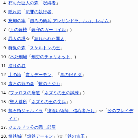
朽ちた巨人の森
「
呪縛者
」
隠れ港
「
流罪の執行者
」
忘却の牢
「
虚ろの衛兵 アレサンドラ、ルカ、レギム
」
(
月の鐘楼
「
鐘守のガーゴイル
」)
罪人の塔
☆「
忘れられた罪人
」
狩猟の森
「
スケルトンの王
」
(
不死刑場
「
刑吏のチャリオット
」)
溜りの谷
土の塔
「
貪りデーモン
」「
毒の妃ミダ
」
虚ろの影の森
「
蠍のナジカ
」
(
ファロスの扉道
「
ネズミの王の試練
」)
(
聖人墓所
「
ネズミの王の尖兵
」)
輝石街ジェルドラ
「
彷徨い術師、信心者たち
」☆「
公のフレイデ
ィア
」
ジェルドラ公の隠し部屋
熔鉄城
(「
熔鉄デーモン
」)☆「
鉄の古王
」