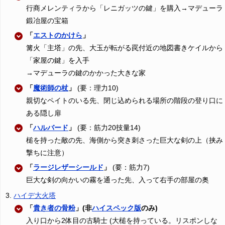
行商メレンティラから「レニガッツの鍵」を購入→マデューラ
鍛冶屋の宝箱
「
エストのかけら
」
篝火「主塔」の先、大玉が転がる罠付近の地図書きケイルから
「家屋の鍵」を入手
→マデューラの鍵のかかった大きな家
「
魔術師の杖
」
(要：理力10)
親切なペイトのいる先、閉じ込められる場所の階段の登り口に
ある隠し扉
「
ハルバード
」
(要：筋力20技量14)
槌を持った敵の先、海側から突き刺さった巨大な剣の上（挟み
撃ちに注意）
「
ラージレザーシールド
」
(要：筋力7)
巨大な剣の向かいの霧を通った先、入って右手の部屋の奥
ハイデ大火塔
「
貴き者の骨粉
」(非
ハイスペック版
のみ)
入り口から2体目の古騎士 (大槌を持っている。リスポンしな