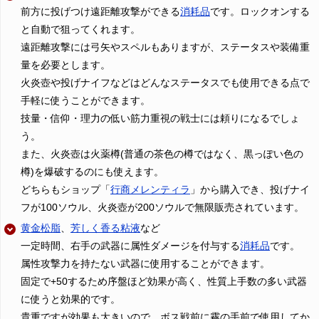
前方に投げつけ遠距離攻撃ができる
消耗品
です。ロックオンする
と自動で狙ってくれます。
遠距離攻撃には弓矢やスペルもありますが、ステータスや装備重
量を必要とします。
火炎壺や投げナイフなどはどんなステータスでも使用できる点で
手軽に使うことができます。
技量・信仰・理力の低い筋力重視の戦士には頼りになるでしょ
う。
また、火炎壺は火薬樽(普通の茶色の樽ではなく、黒っぽい色の
樽)を爆破するのにも使えます。
どちらもショップ「
行商メレンティラ
」から購入でき、投げナイ
フが100ソウル、火炎壺が200ソウルで無限販売されています。
黄金松脂
、
芳しく香る粘液
など
一定時間、右手の武器に属性ダメージを付与する
消耗品
です。
属性攻撃力を持たない武器に使用することができます。
固定で+50するため序盤ほど効果が高く、性質上手数の多い武器
に使うと効果的です。
貴重ですが効果も大きいので、ボス戦前に霧の手前で使用してか