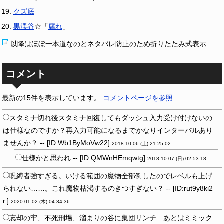
クズ底
黒渓谷
☆「
腐れ
」
以降はほぼ一本道なのとネタバレ防止のため折りたたみ式表示
コメント
最新の15件を表示しています。
コメントページを参照
スタミナ切れ後スタミナ回復してもダッシュ入力受け付けないの
は仕様なのですか？再入力可能になるまでかなりインターバルあり
ませんか？ -- [ID:Wb1ByMoVw22]
2018-10-06 (土) 21:25:02
仕様かと思われ -- [ID:QMWnHEmqwtg]
2018-10-07 (日) 02:53:18
呪縛者強すぎる。いける範囲の魔物全部倒したのでレベルも上げ
られない……。これ魔物枯渇するのきつすぎない？ -- [ID:rut9y8ki2
r.]
2020-01-02 (木) 04:34:36
忘却の牢、不死刑場、溜まりの谷に集団リンチ あとはミミック