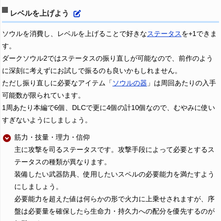
レベルを上げよう
ソウルを消費し、レベルを上げることで好きな
ステータス
を+1できま
す。
ダークソウル2ではステータスの振り直しが可能なので、前作のよう
に深刻に考えずにお試しで振るのも良いかもしれません。
ただし振り直しに必要なアイテム「
ソウルの器
」は周回あたりの入手
可能数が限られています。
1周あたり本編で6個、DLCで更に4個の計10個なので、むやみに使い
すぎないようにしましょう。
筋力・技量・理力・信仰
主に攻撃を司るステータスです。攻撃手段によって必要とするス
テータスの種類が異なります。
装備したい武器防具、使用したいスペルの必要能力を満たすよう
にしましょう。
必要能力を超えた値は何らかの形で火力に上乗せされますが、序
盤は必要量を確保したら生命力・持久力への配分を優先するのが