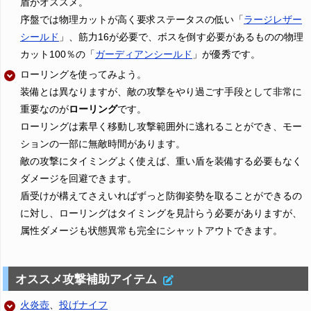
盾がオススメ。
序盤では物理カットが高く要求ステータスの低い「
ラージレザー
シールド
」、筋力16が必要で、ボスを倒す必要があるものの物理
カット100％の「
ガーディアンシールド
」が優秀です。
ローリングを使ってみよう。
装備とは異なりますが、敵の攻撃をやり過ごす手段として非常に
重要なのが
ローリング
です。
ローリングは素早く移動し攻撃範囲外に逃れることができ、モー
ションの一部に無敵時間があります。
敵の攻撃にタイミングよく使えば、重い盾を装備する必要もなく
ダメージを回避できます。
盾受けが構えてさえいればずっと防御姿勢を取ることができるの
に対し、ローリングはタイミングを見計らう必要がありますが、
属性ダメージも状態異常も完全にシャットアウトできます。
オススメ攻撃補助アイテム
火炎壺
、
投げナイフ