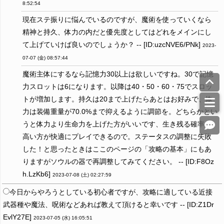
8:52:54
現在ステ振りに悩んでいるのですが、魔術を使っていくなら
精神と持久、体力の内だと優先度としてはどれをメインにし
て上げていけば良いのでしょうか？ -- [ID:uzcNVE6/PNk]
2023-
07-07 (金) 08:57:44
魔術主体にするなら記憶力30以上は欲しいですね。30で記憶
力スロットは6になります。以降は40・50・60・75でスロッ
トが増加します。持久は20まで上げたらあとはお好みで、体
力は装備重量が70.0%まで抑えるように調節を。どちらかとい
うと体力より生命力を上げた方がいいです、生き残る確率が
高い方が快適にプレイできるので。ステータスの調整に失敗
した！と思ったときはここのページの「攻略の基本」にもあ
りますがソウルの器で再調整してみてください。 -- [ID:F8Oz
h.LzKb6]
2023-07-08 (土) 02:27:59
今日からやろうとしている初心者ですが、攻略に適している近接
武器種や魔法、呪術などあれば教えて頂けると幸いです -- [ID:Z1Dr
EvlY27E]
2023-07-05 (水) 16:05:51