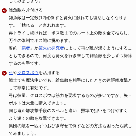
してみましょう。
雑魚敵を片付ける
雑魚敵は一定数(12回)倒すと篝火に触れても復活しなくなりま
す。「枯れる」と言われます。
再トライし続ければ、ボス敵までのルート上の敵を全て枯らし、
万全の体制でボス戦に挑めます。
誓約「
覇者
」か
篝火の探究者
によって再び敵が湧くようにするこ
ともできるので、何度も篝火を行き来して雑魚敵を少しずつ掃除
するのも手です。
弓
や
クロスボウ
を活用する
戦士でも魔法使いでも、雑魚敵を相手にしたときの遠距離攻撃と
して非常に有効です。
弓は技量、クロスボウは筋力を要求するものが多いですが、矢・
ボルトは大量に購入できます。
同じ遠距離攻撃手段のスペルと違い、照準で狙いをつけやすく、
より遠くの敵を攻撃できます。
集団の敵を一匹ずつおびき寄せて倒すなどの方法も困ったら試し
てみましょう。