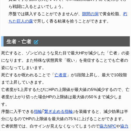
ら戦闘に入るとよいでしょう。
序盤では購入することができませんが、
隙間の洞
で黄金松脂、
朽
ちた巨人の森
で芳しく香る粘液を拾うことができます。
生者・亡者
死亡すると、ゾンビのような見た目で最大HPが減少した「亡者」の姿
になります。また特殊な状態異常「呪い」を発症することでも亡者の
姿になってしまいます。
死亡するか呪われることで「
亡者度
」が1段階上昇し、最大で10段階
まで上昇していきます。
亡者度が1上昇するたびにHPの上限値が最大値の5%減少するので、亡
者度が上がり切った場合HPの上限値は最大値の50％まで減少しま
す。
序盤に入手できる
指輪
｢
繋ぎ止める指輪
｣を装備すると、減少効果は半
分になるのでHPの上限値を最大値の75％に上げることができます。
亡者状態では、白サインが見えなくなってしまうので
協力NPC
や
協力