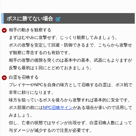
ボスに勝てない場合
相手の動きを観察する
まずはむやみに攻撃せず、じっくり観察してみましょう。
ボスの攻撃を安定して回避・防御できるまで、こちらから攻撃せ
ず観察に専念するのも有効です。
相手の攻撃の後隙を突くのは基本中の基本、武器にもよりますが
反撃も最初は１回にとどめておきましょう。
白霊を召喚する
プレイヤーやNPCを自身の味方として召喚する白霊は、ボス戦で
非常に頼りになります。
味方を狙っているボスを後ろから攻撃すれば基本的に安全です。
ボス部屋の前には
NPC召喚サイン
がある場合が多いので活用して
みましょう。
但し、亡者の状態ではサインが出現せず、白霊召喚人数によって
与ダメージが減少するので注意が必要です。