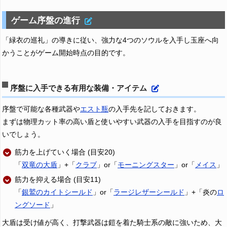
ゲーム序盤の進行
「緑衣の巡礼」の導きに従い、強力な4つのソウルを入手し玉座へ向
かうことがゲーム開始時点の目的です。
序盤に入手できる有用な装備・アイテム
序盤で可能な各種武器や
エスト瓶
の入手先を記しておきます。
まずは物理カット率の高い盾と使いやすい武器の入手を目指すのが良
いでしょう。
筋力を上げていく場合 (目安20)
「
双竜の大盾
」+「
クラブ
」or「
モーニングスター
」or「
メイス
」
筋力を抑える場合 (目安11)
「
銀鷲のカイトシールド
」or「
ラージレザーシールド
」+「炎の
ロ
ングソード
」
大盾は受け値が高く、打撃武器は鎧を着た騎士系の敵に強いため、大