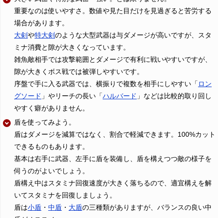
重要なのは使いやすさ。数値や見た目だけを見過ぎると苦労する
場合があります。
大剣
や
特大剣
のような大型武器は与ダメージが高いですが、スタ
ミナ消費と隙が大きくなっています。
雑魚敵相手では攻撃範囲とダメージで有利に戦いやすいですが、
隙が大きくボス戦では被弾しやすいです。
序盤で手に入る武器では、横振りで複数を相手にしやすい「
ロン
グソード
」やリーチの長い「
ハルバード
」などは比較的取り回し
やすく癖がありません。
盾を使ってみよう。
盾はダメージを減算ではなく、割合で軽減できます。100%カット
できるものもあります。
基本は右手に武器、左手に盾を装備し、盾を構えつつ敵の様子を
伺うのがよいでしょう。
盾構え中はスタミナ回復速度が大きく落ちるので、適宜構えを解
いてスタミナを回復しましょう。
盾は
小盾
・
中盾
・
大盾
の三種類がありますが、バランスの良い中