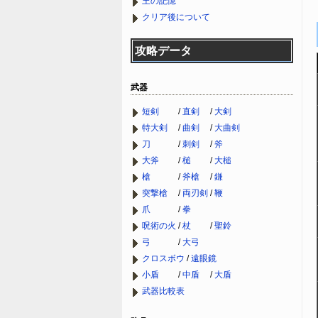
王の記憶
クリア後について
攻略データ
武器
短剣
/
直剣
/
大剣
特大剣
/
曲剣
/
大曲剣
刀
/
刺剣
/
斧
大斧
/
槌
/
大槌
槍
/
斧槍
/
鎌
突撃槍
/
両刃剣
/
鞭
爪
/
拳
呪術の火
/
杖
/
聖鈴
弓
/
大弓
クロスボウ
/
遠眼鏡
小盾
/
中盾
/
大盾
武器比較表