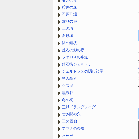
罪人の塔
狩猟の森
不死刑場
溜りの谷
土の塔
熔鉄城
陽の鐘楼
虚ろの影の森
ファロスの扉道
輝石街ジェルドラ
ジェルドラ公の隠し部屋
聖人墓所
クズ底
黒渓谷
冬の祠
王城ドラングレイグ
古き闇の穴
王の回廊
アマナの祭壇
不死廟