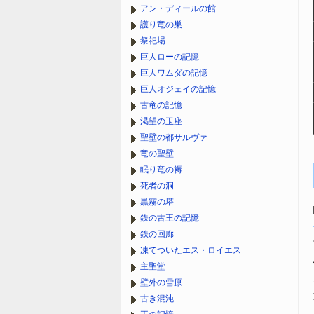
アン・ディールの館
護り竜の巣
祭祀場
巨人ローの記憶
巨人ワムダの記憶
巨人オジェイの記憶
古竜の記憶
渇望の玉座
聖壁の都サルヴァ
竜の聖壁
眠り竜の褥
死者の洞
黒霧の塔
鉄の古王の記憶
鉄の回廊
凍てついたエス・ロイエス
主聖堂
壁外の雪原
古き混沌