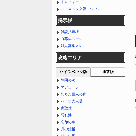
トロフィー
ハイスペック版について
掲示板
雑談掲示板
白募集ページ
対人募集スレ
攻略エリア
ハイスペック版
通常版
隙間の洞
マデューラ
朽ちた巨人の森
ハイデ大火塔
青聖堂
隠れ港
忘却の牢
月の鐘楼