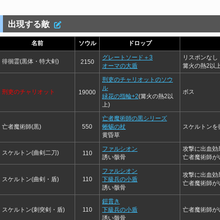
出現する敵
名前
ソウル
ドロップ
グレートソード＋3
リスポンなし
徘徊霊(黒体・特大剣)
2150
オーマの大盾
篝火の熱2以
刑吏のチャリオットのソウ
ル
刑吏のチャリオット
ボス
19000
緑花の指輪+2
(篝火の熱2以
上)
亡者魔術師の黒シリーズ
亡者魔術師(黒)
550
蜥蜴の杖
スケルトンを
黄昏草
ファルシオン
攻撃に出血効
スケルトン(曲剣二刀)
110
誘い骸骨
亡者魔術師が
ファルシオン
攻撃に出血効
スケルトン(曲剣・盾)
110
下級兵の小盾
亡者魔術師が
誘い骸骨
鎧貫き
スケルトン(刺突剣・盾)
110
下級兵の小盾
亡者魔術師が
誘い骸骨