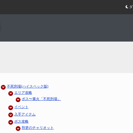
ダ
不死刑場(ハイスペック版)
エリア攻略
ボス〜篝火「不死刑場」
イベント
入手アイテム
ボス攻略
刑吏のチャリオット