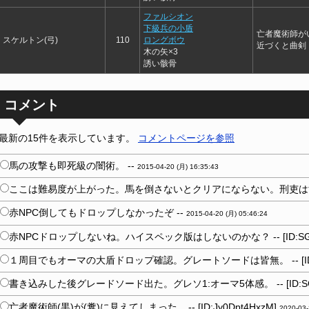
ファルシオン
下級兵の小盾
亡者魔術師が
スケルトン(弓)
110
ロングボウ
近づくと曲剣
木の矢×3
誘い骸骨
コメント
最新の15件を表示しています。
コメントページを参照
馬の攻撃も即死級の闇術。 --
2015-04-20 (月) 16:35:43
ここは難易度が上がった。馬を倒さないとクリアにならない。刑吏はす
赤NPC倒してもドロップしなかったぞ --
2015-04-20 (月) 05:46:24
赤NPCドロップしないね。ハイスペック版はしないのかな？ -- [ID:SGN
１周目でもオーマの大盾ドロップ確認。グレートソードは皆無。 -- [ID:S
書き込みした後グレードソード出た。グレソ1:オーマ5体感。 -- [ID:SGN
亡者魔術師(黒)が(糞)に見えてしまった... -- [ID:Jy0Dpt4HxzM]
2020-03-