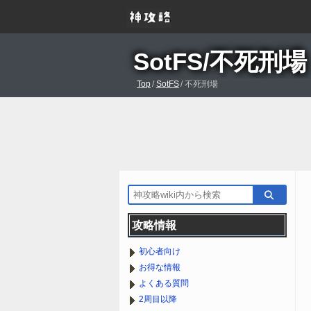
SotFS/不死刑場
Top
/
SotFS
/
不死刑場
攻略情報
初心者向け
お得な情報
よくある質問
2周目以降