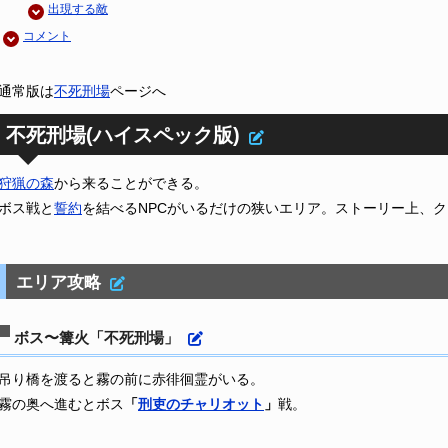
出現する敵
コメント
通常版は
不死刑場
ページへ
不死刑場(ハイスペック版)
狩猟の森
から来ることができる。
ボス戦と
誓約
を結べるNPCがいるだけの狭いエリア。ストーリー上、
エリア攻略
ボス〜篝火「不死刑場」
吊り橋を渡ると霧の前に赤徘徊霊がいる。
霧の奥へ進むとボス
「
刑吏のチャリオット
」
戦。