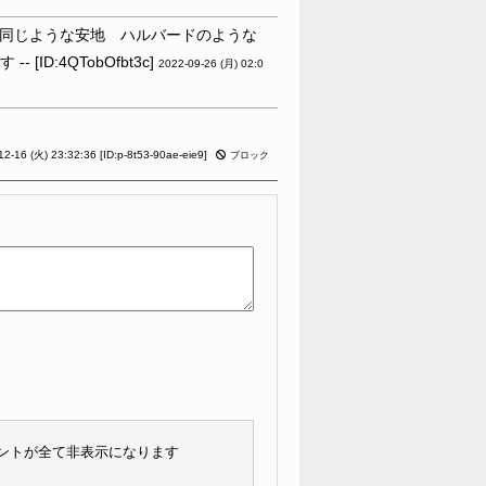
同じような安地 ハルバードのような
D:4QTobOfbt3c]
2022-09-26 (月) 02:0
。
12-16 (火) 23:32:36
[ID:p-8t53-90ae-eie9]
ブロック
メントが全て非表示になります