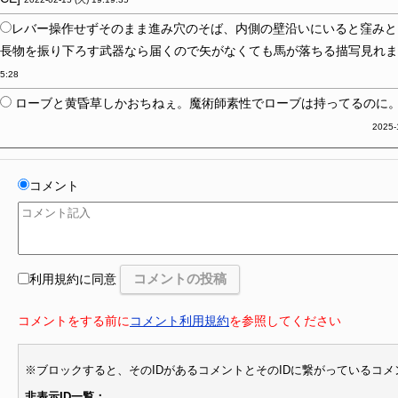
レバー操作せずそのまま進み穴のそば、内側の壁沿いにいると窪みと
長物を振り下ろす武器なら届くので矢がなくても馬が落ちる描写見れます -- [I
5:28
ローブと黄昏草しかおちねぇ。魔術師素性でローブは持ってるのに
2025-
コメント
利用規約に同意
コメントをする前に
コメント利用規約
を参照してください
※ブロックすると、そのIDがあるコメントとそのIDに繋がっているコ
非表示ID一覧：