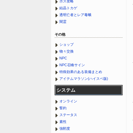
ボス攻略
結晶トカゲ
透明亡者とレア毒蛾
闇霊
その他
ショップ
物々交換
NPC
NPC召喚サイン
特殊効果のある装備まとめ
アイテムマラソン(ハイスペ版)
システム
オンライン
誓約
ステータス
素性
強靭度