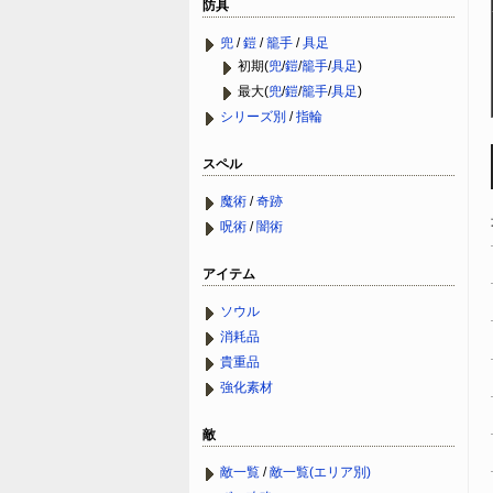
防具
兜
/
鎧
/
籠手
/
具足
初期(
兜
/
鎧
/
籠手
/
具足
)
最大(
兜
/
鎧
/
籠手
/
具足
)
シリーズ別
/
指輪
スペル
魔術
/
奇跡
呪術
/
闇術
アイテム
ソウル
消耗品
貴重品
強化素材
敵
敵一覧
/
敵一覧(エリア別)