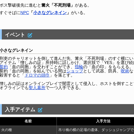
ボス撃破後先に進むと
篝火「不死刑場」
がある。
すぐそばに
NPC
「
小さなグレネイン
」
がいる。
イベント
小さなグレネイン
刑吏のチャリオットを倒して進んだ先、篝火「不死刑場」のすぐ横にい
アイテム「憎しみの証」所持時に話しかけ、選択肢で「YES」を選び続
誓約
「血の同胞」を交わすことができ、
指輪
の「血の印」をもらえる。
誓約「血の同胞」を結んでいる間は
ショップ
として武器、防具、
呪術
な
殺害すると「
ドロマの頭巾
」を落とす。
憎しみの証はオンラインプレイで闇霊として侵入し、ホストを倒すこと
オフラインでも
聖人墓所
で一つ入手できる。
入手アイテム
名前
入手方法
火の種
吊り橋の横の足場の遺体、ダッシュジャンプで