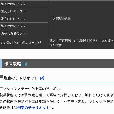
消えかけのソウル
消えかけのソウル
消えかけのソウル
ボス部屋の遺体
消えかけのソウル
勇敢な勇者のソウル
篝火「不死刑場」から階段を降りず、縁を渡っ
ひび割れた赤い瞳のオーブ×2
先の遺体
ボス攻略
刑吏のチャリオット
アクションステージ的要素の強いボス。
初期状態では攻撃判定を纏って高速で走行しており、触れるだけで吹き
この状態を解除するには攻撃をかいくぐって奥へ進み、ギミックを解除
攻略詳細は
刑吏のチャリオット
へ。