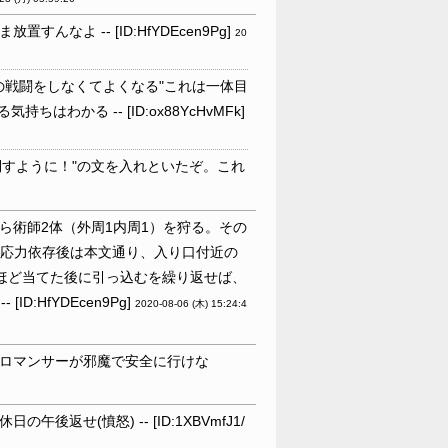
よ -- [ID:HfYDEcen9Pg]
20
の戦闘をしなくてよくなる"これは一体目
かる -- [ID:ox88YcHvMFk]
すように！"の文を入れといたぞ。これ
ら術師2体（外周1内周1）を狩る。その
適応力依存後は本文通り、入り口付近の
ほど当てた後に引っ込むを繰り返せば、
:HfYDEcen9Pg]
2020-08-06 (木) 15:24:4
ロマンサーが邪魔で安全に行けな
せ(憤怒) -- [ID:1XBVmfJ1/