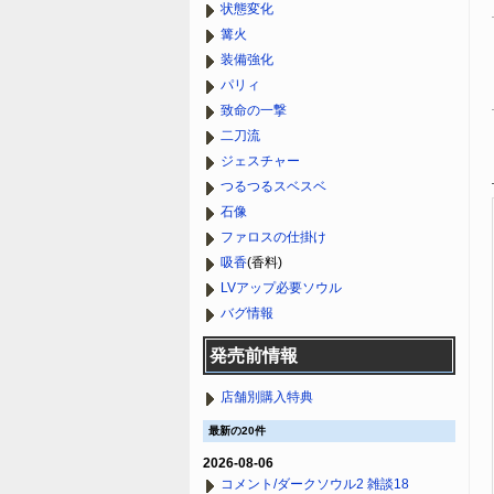
状態変化
篝火
装備強化
パリィ
致命の一撃
二刀流
ジェスチャー
つるつるスベスベ
石像
ファロスの仕掛け
吸香
(香料)
LVアップ必要ソウル
バグ情報
発売前情報
店舗別購入特典
最新の20件
2026-08-06
コメント/ダークソウル2 雑談18