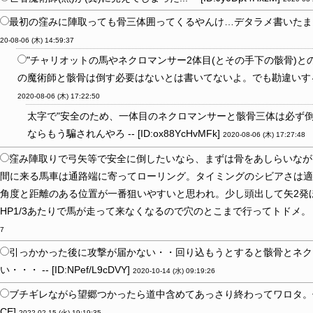
最初の窪みに陣取っても骨三体囲ってくるやんけ…デタラメ書いたまま放置すんな
20-08-06 (木) 14:59:37
"チャリオットの馬やネクロマンサー2体目(とその手下の骸骨)と
の魔術師と骸骨は倒す必要はないとは書いてないよ。でも勘違いする気持ちはわ
2020-08-06 (木) 17:22:50
太字で"安全のため、一体目のネクロマンサーと骸骨三体は必ず倒
ならもう騙されんやろ -- [ID:ox88YcHvMFk]
2020-08-06 (木) 17:27:48
窪み陣取りで弓矢等で安全に倒したいなら、まずは骨をあしらいなが
間に来る馬車は通路端に寄ってローリング。タイミングのシビアさは
角度と距離のある位置が一番狙いやすいと思われ。少し頭出して矢2発
HP1/3あたりで馬が走って来なくなるので穴のとこまで行ってトドメ。 -- [ID
7
引っかかった後に攻撃が届かない・・回り込もうとすると骸骨とネク
い・・・ -- [ID:NPef/L9cDVY]
2020-10-14 (水) 09:19:26
ブチギレながら望郷つかったら道中含めてあっさり終わってワロタ。休日の午後返
CE]
2022-02-15 (火) 19:19:35