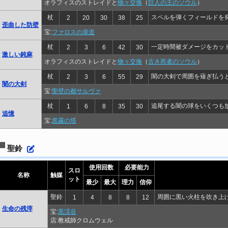
オラフィスのストレイドと
物々交換
（
巨人の王のソウル
）
杖
スペルを弾くフィールドを
2
20
30
38
25
歪曲した防壁
宝:
ファロスの扉道
杖
一定時間被ダメージをカッ
2
3
6
42
30
激しい鈍麻
オラフィスのストレイドと
物々交換
（
古き死者のソウル
）
杖
闇の大剣で周囲を薙ぎ払う
2
3
6
55
29
闇の大剣
宝:
聖壁の都サルヴァ
杖
追尾する闇の球をいくつも
1
6
8
35
30
追憶
宝:
黒霧の塔
聖鈴
使用回数
必要能力
スロ
名称
触媒
ット
最少
最大
理力
信仰
聖鈴
周囲に黒い火柱を吹き上
1
4
8
8
12
生命の残滓
宝:
黒渓谷
店:教戒師クロムウェル