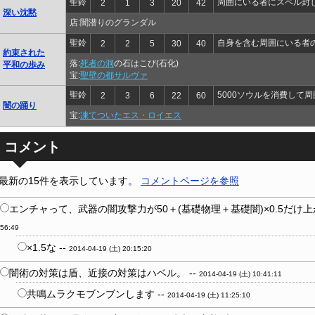
聖鈴
周囲にいる者にスペル封
2
1
3
20
42
深い沈黙
店:闇潜りのグランダル
聖鈴
自身を含む周囲にいる者の
2
2
5
30
40
約束された
落:
死者の洞
の石はこび(石化)
平和の歩み
宝:
聖壁の都サルヴァ
聖鈴
5000ソウルを消費して
2
3
6
22
60
闇の踊り
宝:
凍てついたエス・ロイエス
コメント
最新の15件を表示しています。
コメントページを参照
エンチャって、武器の闇攻撃力が50＋(基礎物理＋基礎闇)×0.5だけ上
56:49
×1.5な --
2014-04-19 (土) 20:15:20
闇術の対策は盾、近接の対策はハベル。 --
2014-04-19 (土) 10:41:11
共鳴ムラクモブンブンします --
2014-04-19 (土) 11:25:10