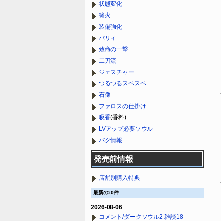
状態変化
篝火
装備強化
パリィ
致命の一撃
二刀流
ジェスチャー
つるつるスベスベ
石像
ファロスの仕掛け
吸香
(香料)
LVアップ必要ソウル
バグ情報
発売前情報
店舗別購入特典
最新の20件
2026-08-06
コメント/ダークソウル2 雑談18