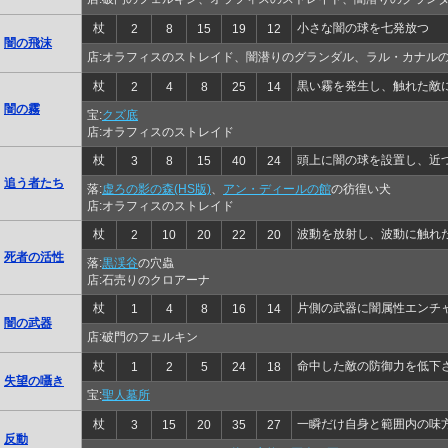
杖
小さな闇の球を七発放つ
2
8
15
19
12
闇の飛沫
店:オラフィスのストレイド、闇潜りのグランダル、ラル・カナル
杖
黒い霧を発生し、触れた敵
2
4
8
25
14
闇の霧
宝:
クズ底
店:オラフィスのストレイド
杖
頭上に闇の球を設置し、近
3
8
15
40
24
追う者たち
落:
虚ろの影の森(HS版)
、
アン・ディールの館
の彷徨い犬
店:オラフィスのストレイド
杖
波動を放射し、波動に触れ
2
10
20
22
20
死者の活性
落:
黒渓谷
の穴蟲
店:石売りのクロアーナ
杖
片側の武器に闇属性エンチ
1
4
8
16
14
闇の武器
店:破門のフェルキン
杖
命中した敵の防御力を低下
1
2
5
24
18
失望の囁き
宝:
聖人墓所
杖
一瞬だけ自身と範囲内の味
3
15
20
35
27
反動