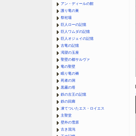
アン・ディールの館
護り竜の巣
祭祀場
巨人ローの記憶
巨人ワムダの記憶
巨人オジェイの記憶
古竜の記憶
渇望の玉座
聖壁の都サルヴァ
竜の聖壁
眠り竜の褥
死者の洞
黒霧の塔
鉄の古王の記憶
鉄の回廊
凍てついたエス・ロイエス
主聖堂
壁外の雪原
古き混沌