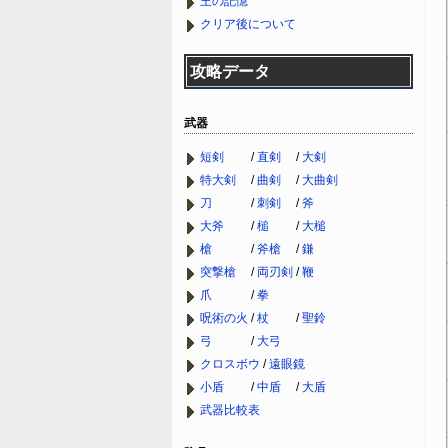
王の記憶
クリア後について
攻略データ
武器
短剣
/
直剣
/
大剣
特大剣
/
曲剣
/
大曲剣
刀
/
刺剣
/
斧
大斧
/
槌
/
大槌
槍
/
斧槍
/
鎌
突撃槍
/
両刃剣
/
鞭
爪
/
拳
呪術の火
/
杖
/
聖鈴
弓
/
大弓
クロスボウ
/
遠眼鏡
小盾
/
中盾
/
大盾
武器比較表