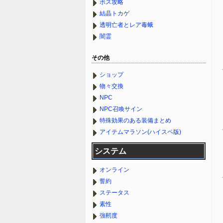
ボス攻略
結晶トカゲ
透明亡者とレア毒蛾
闇霊
その他
ショップ
物々交換
NPC
NPC召喚サイン
特殊効果のある装備まとめ
アイテムマラソン(ハイスペ版)
システム
オンライン
誓約
ステータス
素性
強靭度