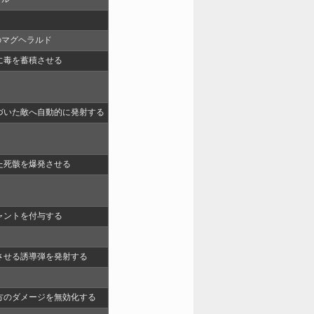
のマグヘラルド
に毒を蓄積させる
づいた敵へ自動的に発射する
た死骸を爆発させる
ャントを付与する
させる誘導弾を発射する
方のダメージを無効化する