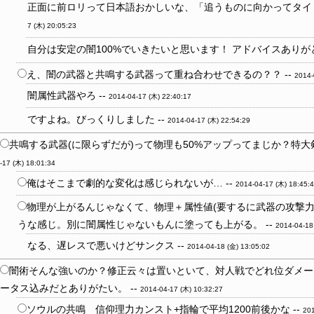
正面に前ロリって日本語おかしいな、「追うものに向かってタイミ
7 (木) 20:05:23
自分は安定の闇100%でいきたいと思います！ アドバイスありがと
え、闇の武器と共鳴する武器って重ね合わせできるの？？ --
2014-
闇属性武器やろ --
2014-04-17 (木) 22:40:17
ですよね。びっくりしました --
2014-04-17 (木) 22:54:29
共鳴する武器(に限らずだが)って物理も50%アップってまじか？特大
-17 (木) 18:01:34
俺はそこまで劇的な変化は感じられないが… --
2014-04-17 (木) 18:45:
物理が上がるんじゃなくて、物理＋属性値(要するに武器の攻撃力
うな感じ。別に闇属性じゃないもんに塗っても上がる。 --
2014-04-18
なる、遅レスで悪いけどサンクス --
2014-04-18 (金) 13:05:02
闇術そんな強いのか？修正云々は置いといて、対人戦でどれ位ダメー
ータス込みだとありがたい。 --
2014-04-17 (木) 10:32:27
ソウルの共鳴 信仰理力カンスト+指輪で平均1200前後かな --
201