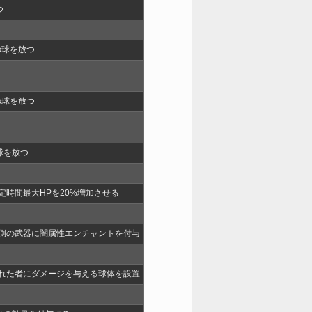
つ
の球を放つ
の球を放つ
球を放つ
定時間最大HPを20%増加させる
片側の武器に闇属性エンチャントを付与
触れた者にダメージを与える球体を設置