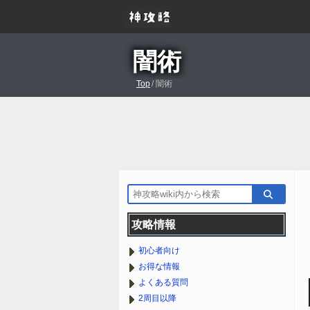
闇術
Top
/
闇術
攻略情報
初心者向け
お得な情報
よくある質問
2周目以降