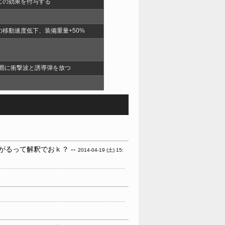
じの効果を付与する
移動速度低下、装備重量+50%
周囲に衝撃波と誘導弾を放つ
がるって解釈でおｋ？ --
2014-04-19 (土) 15: