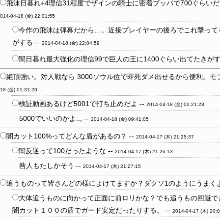
飛沫日暮れ+4理信31程度でザインの騎士に密着ブッパで700ぐらいだ
014-04-18 (金) 22:01:55
今作の飛沫は弾幕だから…。近接プレイヤーの後ろでこれ撃って
がする --
2014-04-18 (金) 22:04:59
闇日暮れ最大強化の理信99で巨人の王に1400ぐらい出てたきがする
絶頂強い。対人戦なら 3000ソウル位で即死ダメ出せるから便利。モブ相
18 (金) 01:31:20
検証動画あるけど5001で打ち止めだよ --
2014-04-18 (金) 02:21:23
5000でいいのかよ.., --
2014-04-18 (金) 09:41:05
闇カット100%ってどんな盾があるの？ --
2014-04-17 (木) 21:25:37
闇反逆って100だったような --
2014-04-17 (木) 21:26:13
咎人もたしかそう --
2014-04-17 (木) 21:27:15
追うものって皆さんどの様によけてますか？ダクソ1のようにうまくよけれ
大体追うものに向かって正面に前ロリかな？でも追うもの回避で
闇カット１００の盾でガード安定だったりする。 --
2014-04-17 (木) 20: