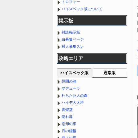
トロフィー
ハイスペック版について
掲示板
雑談掲示板
白募集ページ
対人募集スレ
攻略エリア
ハイスペック版
通常版
隙間の洞
マデューラ
朽ちた巨人の森
ハイデ大火塔
青聖堂
隠れ港
忘却の牢
月の鐘楼