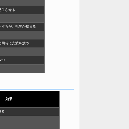
発生させる
トするが、視界が狭まる
と同時に光波を放つ
放つ
効果
げる