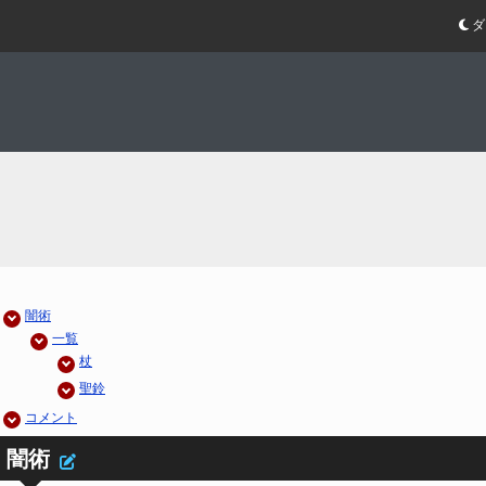
ダ
闇術
一覧
杖
聖鈴
コメント
闇術