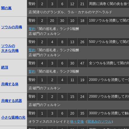
聖鈴
周囲に渦巻く闇の炎を放
2
3
6
12
21
闇の嵐
店:闇潜りのグランダル、ラル・カナルのマグヘラルド
聖鈴
100ソウルを消費して闇
2
20
30
10
18
ソウルの共鳴
誓約
「闇の巡礼者」ランク1報酬
店:破門のフェルキン
聖鈴
500ソウルを消費して闇
2
4
8
13
26
ソウルの
誓約
「闇の巡礼者」ランク2報酬
大きな共鳴
店:破門のフェルキン
聖鈴
全ソウルを消費して闇の
4
3
6
30
47
絶頂
誓約
「闇の巡礼者」ランク3報酬
聖鈴
2000ソウルを消費して一
1
2
4
11
19
共鳴する体
店:破門のフェルキン
聖鈴
2000ソウルを消費して
2
2
5
15
24
共鳴する武器
店:破門のフェルキン
聖鈴
3000ソウルを消費して
1
3
6
20
35
小さな吸精の光
オラフィスのストレイドと
物々交換
（
闇潜みのソウル
）