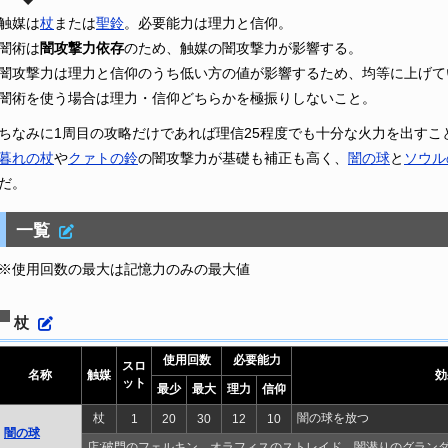
触媒は
杖
または
聖鈴
。必要能力は理力と信仰。
闇術は
闇攻撃力依存
のため、触媒の闇攻撃力が影響する。
闇攻撃力は理力と信仰のうち低い方の値が影響するため、均等に上げて
闇術を使う場合は理力・信仰どちらかを極振りしないこと。
ちなみに1周目の攻略だけであれば理信25程度でも十分な火力を出す
暮れの杖
や
クァトの鈴
の闇攻撃力が基礎も補正も高く、
闇の球
と
ソウル
だ。
一覧
※使用回数の最大は記憶力のみの最大値
杖
使用回数
必要能力
スロ
名称
触媒
効
ット
最少
最大
理力
信仰
杖
闇の球を放つ
1
20
30
12
10
闇の球
店:破門のフェルキン、オラフィスのストレイド、闇潜りのグラン