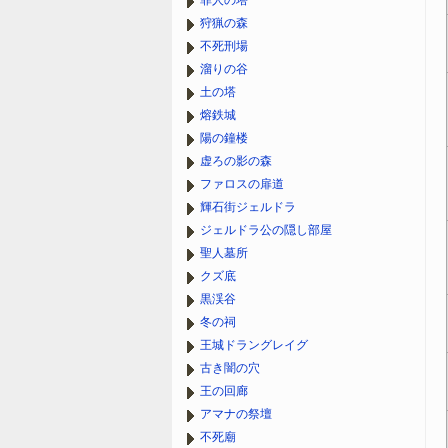
罪人の塔
狩猟の森
不死刑場
溜りの谷
土の塔
熔鉄城
陽の鐘楼
虚ろの影の森
ファロスの扉道
輝石街ジェルドラ
ジェルドラ公の隠し部屋
聖人墓所
クズ底
黒渓谷
冬の祠
王城ドラングレイグ
古き闇の穴
王の回廊
アマナの祭壇
不死廟