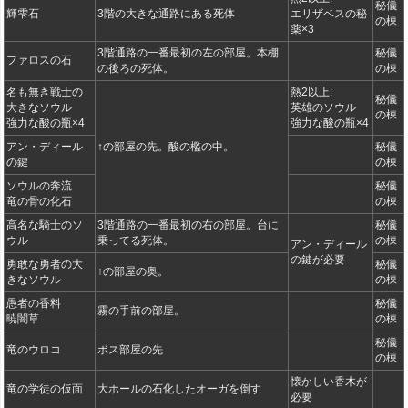
秘儀
輝雫石
3階の大きな通路にある死体
エリザベスの秘
の棟
薬×3
3階通路の一番最初の左の部屋。本棚
秘儀
ファロスの石
の後ろの死体。
の棟
名も無き戦士の
熱2以上:
秘儀
大きなソウル
英雄のソウル
の棟
強力な酸の瓶×4
強力な酸の瓶×4
アン・ディール
↑の部屋の先。酸の檻の中。
秘儀
の鍵
の棟
ソウルの奔流
秘儀
竜の骨の化石
の棟
高名な騎士のソ
3階通路の一番最初の右の部屋。台に
秘儀
ウル
乗ってる死体。
の棟
アン・ディール
の鍵が必要
勇敢な勇者の大
秘儀
↑の部屋の奥。
きなソウル
の棟
愚者の香料
秘儀
霧の手前の部屋。
暁闇草
の棟
秘儀
竜のウロコ
ボス部屋の先
の棟
懐かしい香木が
竜の学徒の仮面
大ホールの石化したオーガを倒す
必要