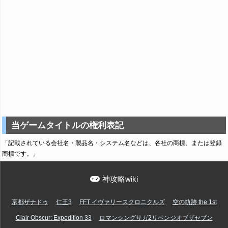
当ゲームタイトルの権利表記
「記載されている会社名・製品名・システム名などは、各社の商標、または登録
商標です。」
神攻略wiki
亰都ザナドゥ
仁王3
FFT イヴァリースクロニクルズ
空の軌跡 the 1st
Clair Obscur: Expedition 33
ロマンシングサガ2リベンジオブザセブン