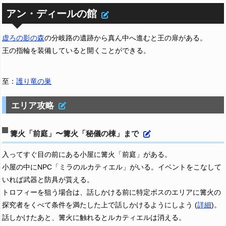
アン・ディールの館
虚ろの影の森
の分岐路の遺跡から真ん中へ進むと王の扉がある。
王の指輪を装備していると開くことができる。
至：
護り竜の巣
エリア攻略
篝火「前庭」〜篝火「秘儀の棟」まで
入ってすぐ目の前にある小屋に篝火「前庭」がある。
小屋の中にNPC「ミラのルカティエル」がいる。イベントをこなして
いれば武器と防具が貰える。
トロフィーを狙う場合は、話しかける前に特定ボスのエリアに篝火の
探究者をくべて条件を満たした上で話しかけるようにしよう (
詳細
)。
話しかけたあと、篝火に触れるとルカティエルは消える。