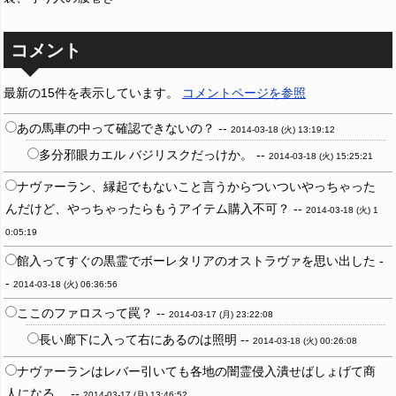
コメント
最新の15件を表示しています。
コメントページを参照
あの馬車の中って確認できないの？ --
2014-03-18 (火) 13:19:12
多分邪眼カエル バジリスクだっけか。 --
2014-03-18 (火) 15:25:21
ナヴァーラン、縁起でもないこと言うからついついやっちゃった
んだけど、やっちゃったらもうアイテム購入不可？ --
2014-03-18 (火) 1
0:05:19
館入ってすぐの黒霊でボーレタリアのオストラヴァを思い出した -
-
2014-03-18 (火) 06:36:56
ここのファロスって罠？ --
2014-03-17 (月) 23:22:08
長い廊下に入って右にあるのは照明 --
2014-03-18 (火) 00:26:08
ナヴァーランはレバー引いても各地の闇霊侵入潰せばしょげて商
人になる。 --
2014-03-17 (月) 13:46:52