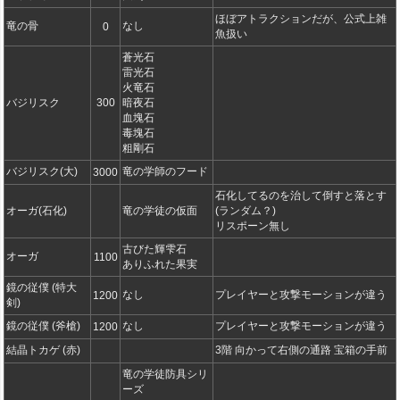
ほぼアトラクションだが、公式上雑
竜の骨
なし
0
魚扱い
蒼光石
雷光石
火竜石
バジリスク
300
暗夜石
血塊石
毒塊石
粗剛石
バジリスク(大)
竜の学師のフード
3000
石化してるのを治して倒すと落とす
オーガ(石化)
竜の学徒の仮面
(ランダム？)
リスポーン無し
古びた輝雫石
オーガ
1100
ありふれた果実
鏡の従僕 (特大
なし
プレイヤーと攻撃モーションが違う
1200
剣)
鏡の従僕 (斧槍)
なし
プレイヤーと攻撃モーションが違う
1200
結晶トカゲ (赤)
3階 向かって右側の通路 宝箱の手前
竜の学徒防具シリ
ーズ