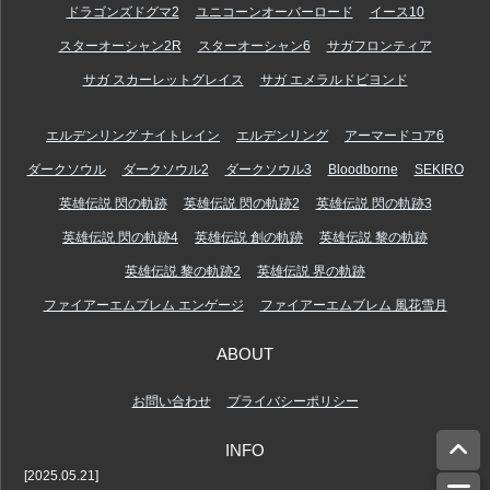
ドラゴンズドグマ2
ユニコーンオーバーロード
イース10
スターオーシャン2R
スターオーシャン6
サガフロンティア
サガ スカーレットグレイス
サガ エメラルドビヨンド
エルデンリング ナイトレイン
エルデンリング
アーマードコア6
ダークソウル
ダークソウル2
ダークソウル3
Bloodborne
SEKIRO
英雄伝説 閃の軌跡
英雄伝説 閃の軌跡2
英雄伝説 閃の軌跡3
英雄伝説 閃の軌跡4
英雄伝説 創の軌跡
英雄伝説 黎の軌跡
英雄伝説 黎の軌跡2
英雄伝説 界の軌跡
ファイアーエムブレム エンゲージ
ファイアーエムブレム 風花雪月
ABOUT
お問い合わせ
プライバシーポリシー
INFO
[2025.05.21]