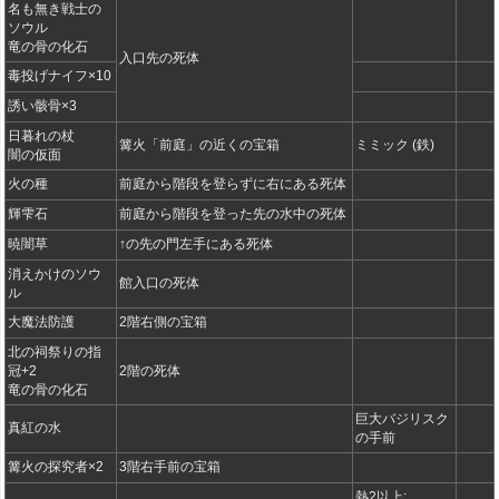
名も無き戦士の
ソウル
竜の骨の化石
入口先の死体
毒投げナイフ×10
誘い骸骨×3
日暮れの杖
篝火「前庭」の近くの宝箱
ミミック (鉄)
闇の仮面
火の種
前庭から階段を登らずに右にある死体
輝雫石
前庭から階段を登った先の水中の死体
暁闇草
↑の先の門左手にある死体
消えかけのソウ
館入口の死体
ル
大魔法防護
2階右側の宝箱
北の祠祭りの指
冠+2
2階の死体
竜の骨の化石
巨大バジリスク
真紅の水
の手前
篝火の探究者×2
3階右手前の宝箱
熱2以上: