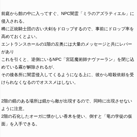
前庭から館の中に入ってすぐ、NPC闇霊「ミラのアズラティエル」に
侵入される。
稀に正統騎士団の古い大剣をドロップするので、事前にドロップ率を
高めておくとよい。
エントランスホールの1階の左奥には大量のメッセージと共にレバー
があり
これを引くと、逆側にいるNPC「宮廷魔術師ナヴァーラン」を閉じ込
めている霧が解除されるが、
その後各所に闇霊侵入してくるようになる上に、彼から暗殺依頼を受
けられなくなるのでオススメはしない。
2階の鏡のある場所は鏡から敵が出現するので、同時に出現させない
ように注意。
2階の石化したオーガに懐かしい香木を使い、倒すと「竜の学徒の仮
面」を入手できる。