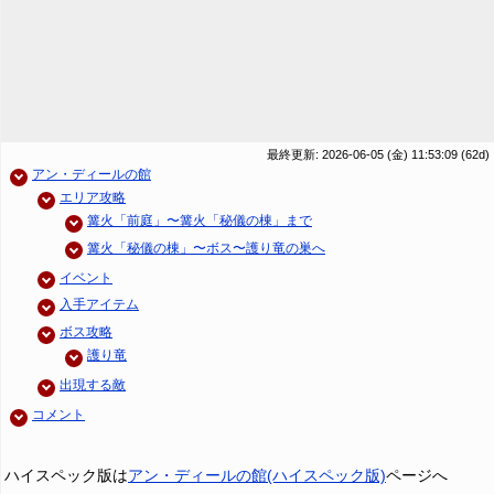
最終更新: 2026-06-05 (金) 11:53:09
(62d)
アン・ディールの館
エリア攻略
篝火「前庭」〜篝火「秘儀の棟」まで
篝火「秘儀の棟」〜ボス〜護り竜の巣へ
イベント
入手アイテム
ボス攻略
護り竜
出現する敵
コメント
ハイスペック版は
アン・ディールの館(ハイスペック版)
ページへ