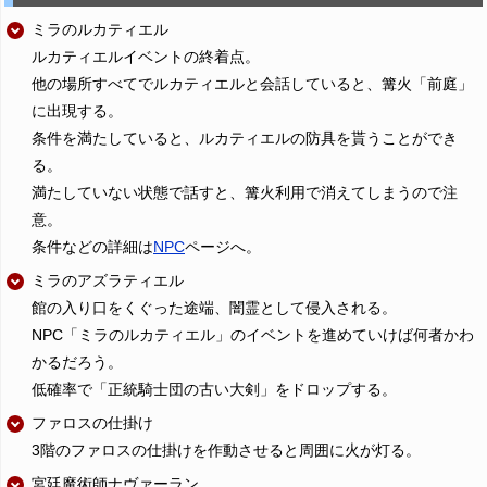
ミラのルカティエル
ルカティエルイベントの終着点。
他の場所すべてでルカティエルと会話していると、篝火「前庭」
に出現する。
条件を満たしていると、ルカティエルの防具を貰うことができ
る。
満たしていない状態で話すと、篝火利用で消えてしまうので注
意。
条件などの詳細は
NPC
ページへ。
ミラのアズラティエル
館の入り口をくぐった途端、闇霊として侵入される。
NPC「ミラのルカティエル」のイベントを進めていけば何者かわ
かるだろう。
低確率で「正統騎士団の古い大剣」をドロップする。
ファロスの仕掛け
3階のファロスの仕掛けを作動させると周囲に火が灯る。
宮廷魔術師ナヴァーラン