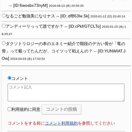
-- [ID:6wosbx73nyM]
2018-09-13 (木) 20:50:35
なるごど勉強美になりナス -- [ID:.dfB53Ie.5k]
2020-01-12 (日) 20:40:14
アンディーリっって誰ですか？ -- [ID:cPkf/GTCLTo]
2020-01-15 (水) 1
8:25:47
ダクソトリロジーの本のエネミー紹介で階段のデカい骨が「竜の
骨」って載ってたんだが、コイツって戦えんの？ -- [ID:YUNWIAT.J
Ow]
2024-04-03 (水) 17:03:52
コメント
利用規約に同意
コメントをする前に
コメント利用規約
を参照してください