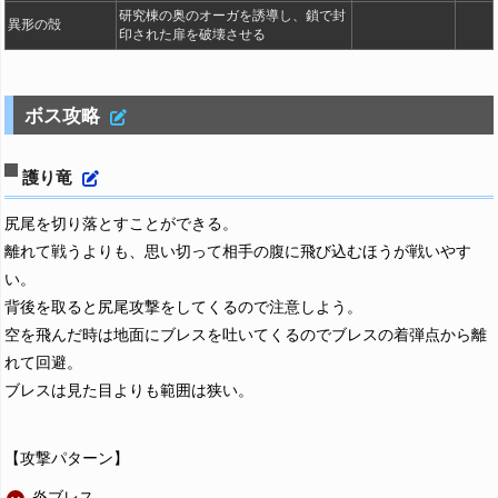
研究棟の奥のオーガを誘導し、鎖で封
異形の殻
印された扉を破壊させる
ボス攻略
護り竜
尻尾を切り落とすことができる。
離れて戦うよりも、思い切って相手の腹に飛び込むほうが戦いやす
い。
背後を取ると尻尾攻撃をしてくるので注意しよう。
空を飛んだ時は地面にブレスを吐いてくるのでブレスの着弾点から離
れて回避。
ブレスは見た目よりも範囲は狭い。
【攻撃パターン】
炎ブレス