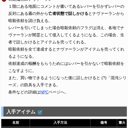
１階にある地面にコメントが書いてあるレバーを引かずレバーの
反対にある霧の外から
亡者状態で話しかける
とナヴァーランから
暗殺依頼を請け負える。
レバーを引いてしまった場合暗殺依頼のフラグは消え、各地でナ
ヴァーランが闇霊として侵入してくるようになる。この場合、生
者で話しかけるとアイテムを売ってくれる。
暗殺依頼を全て達成するとナヴァーランがアイテムを売ってくれ
るようになる。
依頼達成の報酬をもらうためにはレバーを引かないで暗殺依頼を
こなすように。
また、買い物できるようになった後に話しかけると (?)「混沌シリ
ーズ」の防具を入手できる。
条件などの詳細は
NPC
ページへ。
入手アイテム
名前
入手方法
備考
篝火