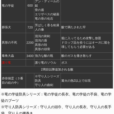
アン・ディールの
竜の学徒
600
鎚
骨の盾
エリザベスの秘薬
竜の骨の化石
芳ばしく香る粘液
膨張犬
酸で満たされた牢
720
人の像
混沌の刺剣
籠に入ってるため攻撃し放題
混沌の盾
異形の不死
ドロップ品を拾うにはオーガに籠を
2200
異形の殻
壊してもらう必要がある
異形の頭骨
毒角大蟲
強力な酸の瓶
酸のガスを撒き散らす
3400
護り竜
護り竜のソウル
ボス
2周目以降追加される敵
※守り人シリーズ
赤徘徊霊（３番
防具
篝火の熱2以上で出現
目の絵の中）
守り人の曲剣
※竜の学徒防具シリーズ：竜の学徒の長衣、竜の学徒の手袋、竜の学
徒のブーツ
※守り人防具シリーズ：守り人の頭巾、守り人の長衣、守り人の長手
袋、守り人の腰巻き