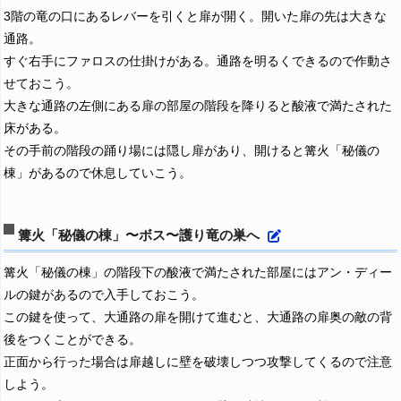
3階の竜の口にあるレバーを引くと扉が開く。開いた扉の先は大きな
通路。
すぐ右手にファロスの仕掛けがある。通路を明るくできるので作動さ
せておこう。
大きな通路の左側にある扉の部屋の階段を降りると酸液で満たされた
床がある。
その手前の階段の踊り場には隠し扉があり、開けると篝火「秘儀の
棟」があるので休息していこう。
篝火「秘儀の棟」〜ボス〜護り竜の巣へ
篝火「秘儀の棟」の階段下の酸液で満たされた部屋にはアン・ディー
ルの鍵があるので入手しておこう。
この鍵を使って、大通路の扉を開けて進むと、大通路の扉奥の敵の背
後をつくことができる。
正面から行った場合は扉越しに壁を破壊しつつ攻撃してくるので注意
しよう。