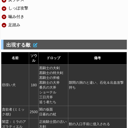
しっぽ攻撃
噛み付き
足踏み
出現する敵
ソウ
名前
ドロップ
備考
ル
黒騎士の大剣
黒騎士の特大剣
黒騎士の斧槍
黒騎士の大斧
隙間の洞のと違い、石化＆出血攻撃
彷徨い犬
180
番兵の大斧
持ち
ショーテル
三日月斧
追う者たち
貪欲者 (ミミッ
闇の仮面
2500
ク/鉄)
日暮れの杖
闇霊：ミラのア
正統騎士団の古い
館の入口手前に侵入される
ズラティエル
大剣