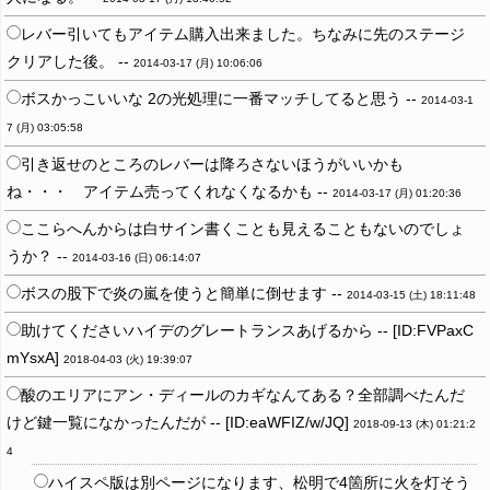
レバー引いてもアイテム購入出来ました。ちなみに先のステージ
クリアした後。 --
2014-03-17 (月) 10:06:06
ボスかっこいいな 2の光処理に一番マッチしてると思う --
2014-03-1
7 (月) 03:05:58
引き返せのところのレバーは降ろさないほうがいいかも
ね・・・ アイテム売ってくれなくなるかも --
2014-03-17 (月) 01:20:36
ここらへんからは白サイン書くことも見えることもないのでしょ
うか？ --
2014-03-16 (日) 06:14:07
ボスの股下で炎の嵐を使うと簡単に倒せます --
2014-03-15 (土) 18:11:48
助けてくださいハイデのグレートランスあげるから -- [ID:FVPaxC
mYsxA]
2018-04-03 (火) 19:39:07
酸のエリアにアン・ディールのカギなんてある？全部調べたんだ
けど鍵一覧になかったんだが -- [ID:eaWFIZ/w/JQ]
2018-09-13 (木) 01:21:2
4
ハイスペ版は別ページになります、松明で4箇所に火を灯そう