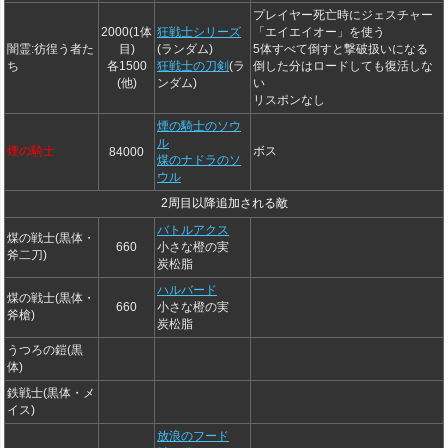
プレイヤー死亡時にジェスチャー
2000(1体
狂戦士シリーズ
「エイエイオー」を使う
闇霊:彷徨う者た
目)
(ランダム)
5体すべて倒すと撃破扱いになる
ち
各1500
狂戦士の刀剣
(ラ
倒した分はロードしても復活しな
(他)
ンダム)
い
リスポンなし
煙の騎士のソウ
ル
煙の騎士
ボス
84000
煤のナドラのソ
ウル
2周目以降追加される敵
バトルアクス
煤の戦士(黒体・
660
小さな橙の実
斧二刀)
炭松脂
ハルバード
煤の戦士(黒体・
660
小さな橙の実
斧槍)
炭松脂
うつろの鎧(黒
体)
鉄戦士(黒体・メ
イス)
放浪のフード