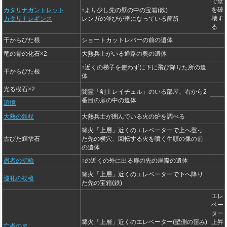
で壁
を破
カタリナガントレット
↑より少し先の壁の中の宝箱(鉄)
壊す
カタリナレギンス
レンガの並びが歪になっている箇所
る
干からびた根
ショートカットレバーの前の遺体
竜の骨の化石×2
大熱兵士がいる通路の奥の遺体
↑近くの梯子を使わずに下に飛び降りた所の遺
干からびた根
体
光る楔石×2
闇霊「剣士レイチェル」のいる部屋、右から2
番目の扉の中の遺体
追憶
大熱の鉄杖
大熱兵士が囲んでいる火の炉を調べる
篝火「上層」近くのエレベーターで上へ登っ
古びた輝雫石
た先の横穴、回転する火を噴く牛頭の像の前
の遺体
愚者の指輪
↑の近くの外に出る扉の先の崖際の遺体
篝火「上層」近くのエレベーターで下へ降り
巡礼の杖槍
た先の宝箱(鉄)
エレ
ベー
ター
篝火「上層」近くのエレベーター(壁側の窪み)
上昇
亡者の皮