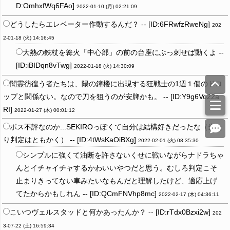
D:OmhxfWq6FAo]
2022-01-10 (月) 02:21:09
どうしたらエレベーター作動するんだ？ -- [ID:6FRwfzRweNg]
202
2-01-18 (火) 14:16:45
大熱の鉄杖を篝火「中心部」の前の台座にぶっ刺せば動くよ --
[ID:iBIDqn8vTwg]
2022-01-18 (火) 14:30:09
闇霊彷徨う者たちは、陽の鐘楼に出現する狂戦士の1週１個のドロ
ップと関係ない。なので刀を狙うのが安牌かも。 -- [ID:Y9g6Vo22a
RI]
2022-01-27 (木) 00:01:12
ボス不評なのか...SEKIROっぽくて自分は結構好きだったな（当た
り判定はともかく） -- [ID:4tWsKaOiBXg]
2022-02-01 (火) 08:35:30
シンプルに強くて油断を許さないくせに戦いながらナドラちゃ
んとイチャイチャするかわいいやつだと思う。むしろ判定こそ
止まりきってない車みたいなもんだと理解したけど、適応上げ
てたからかもしれん -- [ID:QCmFNVhp8mc]
2022-02-17 (木) 04:36:11
こいつヴェルスタッドと何かあったんか？ -- [ID:rTdx0Bzxi2w]
202
3-07-22 (土) 16:59:34