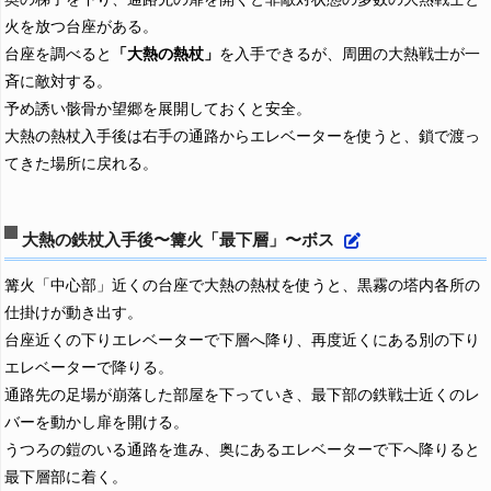
火を放つ台座がある。
台座を調べると
「大熱の熱杖」
を入手できるが、周囲の大熱戦士が一
斉に敵対する。
予め誘い骸骨か望郷を展開しておくと安全。
大熱の熱杖入手後は右手の通路からエレベーターを使うと、鎖で渡っ
てきた場所に戻れる。
大熱の鉄杖入手後〜篝火「最下層」〜ボス
篝火「中心部」近くの台座で大熱の熱杖を使うと、黒霧の塔内各所の
仕掛けが動き出す。
台座近くの下りエレベーターで下層へ降り、再度近くにある別の下り
エレベーターで降りる。
通路先の足場が崩落した部屋を下っていき、最下部の鉄戦士近くのレ
バーを動かし扉を開ける。
うつろの鎧のいる通路を進み、奥にあるエレベーターで下へ降りると
最下層部に着く。