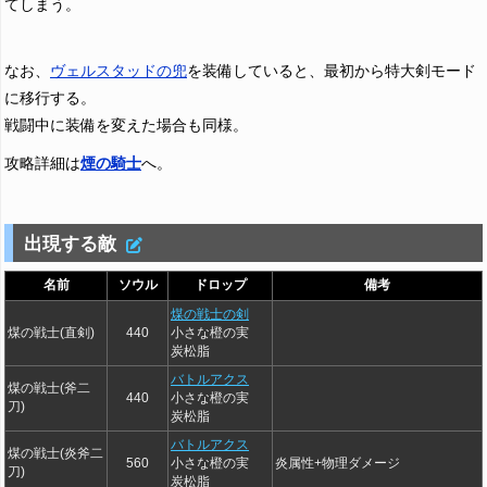
てしまう。
なお、
ヴェルスタッドの兜
を装備していると、最初から特大剣モード
に移行する。
戦闘中に装備を変えた場合も同様。
攻略詳細は
煙の騎士
へ。
出現する敵
名前
ソウル
ドロップ
備考
煤の戦士の剣
煤の戦士(直剣)
440
小さな橙の実
炭松脂
バトルアクス
煤の戦士(斧二
440
小さな橙の実
刀)
炭松脂
バトルアクス
煤の戦士(炎斧二
560
小さな橙の実
炎属性+物理ダメージ
刀)
炭松脂