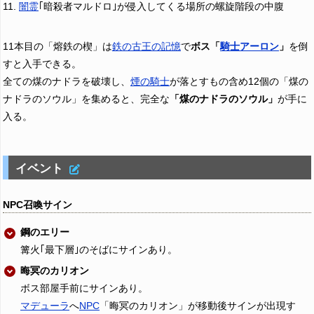
闇霊
｢暗殺者マルドロ｣が侵入してくる場所の螺旋階段の中腹
11本目の「熔鉄の楔」は
鉄の古王の記憶
で
ボス「
騎士アーロン
」
を倒
すと入手できる。
全ての煤のナドラを破壊し、
煙の騎士
が落とすもの含め12個の「煤の
ナドラのソウル」を集めると、完全な
「煤のナドラのソウル」
が手に
入る。
イベント
NPC召喚サイン
鋼のエリー
篝火｢最下層｣のそばにサインあり。
晦冥のカリオン
ボス部屋手前にサインあり。
マデューラ
へ
NPC
「晦冥のカリオン」が移動後サインが出現す