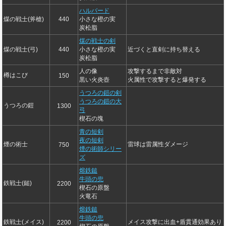
ハルバード
煤の戦士(斧槍)
440
小さな橙の実
炭松脂
煤の戦士の剣
煤の戦士(弓)
440
小さな橙の実
近づくと直剣に持ち替える
炭松脂
人の像
攻撃するまで非敵対
樽はこび
150
黒い火炎壺
火属性で攻撃すると爆発する
うつろの鎧の剣
うつろの鎧の大
うつろの鎧
1300
弓
楔石の塊
青の短剣
夜の短剣
煙の術士
雷球は雷属性ダメージ
750
煙の術師シリー
ズ
熔鉄鎚
牛頭の兜
鉄戦士(鎚)
2200
楔石の原盤
火竜石
熔鉄鎚
牛頭の兜
鉄戦士(メイス)
メイス攻撃に出血+盾貫通効果あり
2200