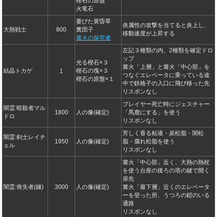
楔石の原盤
火竜石
萎びた黄昏草
炎属性の攻撃を当てると炎上し、
大熱戦士
800
糞団子
移動速度が上昇する
篝火の探究者
左記３種類の内、2種類を確定ドロ
ップ
光る楔石×３
篝火「上層」と篝火「中心部」を
結晶トカゲ
楔石の塊×３
1
つなぐエレベータに乗っている途
楔石の原盤×１
中で鉄格子の入口に飛び移った先
リスポンなし
プレイヤー死亡時にジェスチャー
闇霊:暗殺者マル
1800
人の像(確定)
「馬鹿にする」を使う
ドロ
リスポンなし
芳しく香る粘液・炭松脂・闇松
闇霊:剣士レイチ
1950
人の像(確定)
脂・腐れ松脂を使う
ェル
リスポンなし
篝火「中心部」近く、大熱の熱杖
を使う台座の後ろの塔の鍵で開く
扉先
闇霊:喪失者(鎌)
3000
人の像(確定)
篝火「最下層」近くのエレベータ
ーを登った所、うつろの鎧のいる
通路
リスポンなし