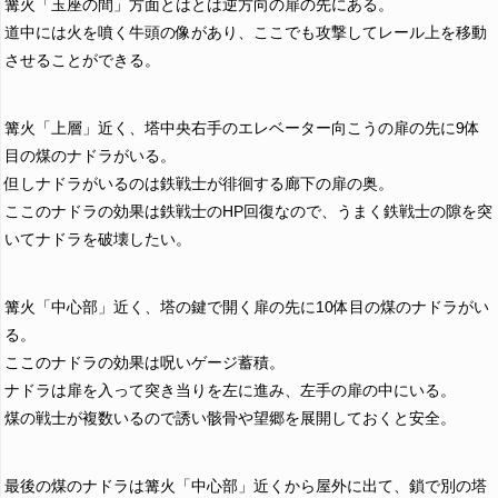
篝火「玉座の間」方面とはとは逆方向の扉の先にある。
道中には火を噴く牛頭の像があり、ここでも攻撃してレール上を移動
させることができる。
篝火「上層」近く、塔中央右手のエレベーター向こうの扉の先に9体
目の煤のナドラがいる。
但しナドラがいるのは鉄戦士が徘徊する廊下の扉の奥。
ここのナドラの効果は鉄戦士のHP回復なので、うまく鉄戦士の隙を突
いてナドラを破壊したい。
篝火「中心部」近く、塔の鍵で開く扉の先に10体目の煤のナドラがい
る。
ここのナドラの効果は呪いゲージ蓄積。
ナドラは扉を入って突き当りを左に進み、左手の扉の中にいる。
煤の戦士が複数いるので誘い骸骨や望郷を展開しておくと安全。
最後の煤のナドラは篝火「中心部」近くから屋外に出て、鎖で別の塔