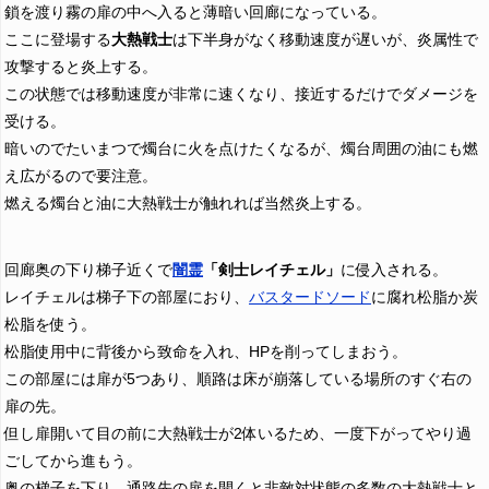
鎖を渡り霧の扉の中へ入ると薄暗い回廊になっている。
ここに登場する
大熱戦士
は下半身がなく移動速度が遅いが、炎属性で
攻撃すると炎上する。
この状態では移動速度が非常に速くなり、接近するだけでダメージを
受ける。
暗いのでたいまつで燭台に火を点けたくなるが、燭台周囲の油にも燃
え広がるので要注意。
燃える燭台と油に大熱戦士が触れれば当然炎上する。
回廊奥の下り梯子近くで
闇霊
「剣士レイチェル」
に侵入される。
レイチェルは梯子下の部屋におり、
バスタードソード
に腐れ松脂か炭
松脂を使う。
松脂使用中に背後から致命を入れ、HPを削ってしまおう。
この部屋には扉が5つあり、順路は床が崩落している場所のすぐ右の
扉の先。
但し扉開いて目の前に大熱戦士が2体いるため、一度下がってやり過
ごしてから進もう。
奥の梯子を下り、通路先の扉を開くと非敵対状態の多数の大熱戦士と