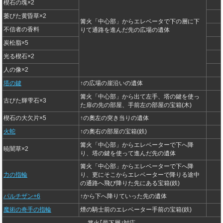
楔石の塊×2
萎びた黄昏草×2
篝火「中心部」からエレベータで下の層に下
不信者の香料
りて通路を進んだ先の広場の遺体
炭松脂×5
光る楔石×2
人の像×2
塔の鍵
↑の広場の崖沿いの遺体
篝火「中心部」から出て左手、塔の鍵を使っ
古びた輝雫石×3
た扉の先の部屋、手前左の部屋の宝箱(木)
楔石の大欠片×5
↑の奧左の突き当りの遺体
火蛇
↑の奧右の部屋の宝箱(鉄)
篝火「中心部」からエレベーターで下へ降
暁闇草×2
り、塔の鍵を使って進んだ先の遺体
篝火「中心部」からエレベーターで下へ降
力の指輪
り、更にそこからエレベーターで降りる途中
の通路へ飛び降りた先にある宝箱(鉄)
パルチザン+6
↑から下へ降りていった先の遺体
魔術の奇手の指輪
煙の騎士前のエレベーター手前の宝箱(鉄)