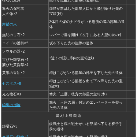
楔石の原盤
鉄箱が散乱した部屋の宝箱(鉄)
篝火の探究者
鉄箱が散乱した部屋入口から飛び降りた先の
人の像×2
宝箱(鉄)
2体目の煤のナドラがいる場所の隣の部屋の遺
舞踏の火
体
無明の古石×2
レバーで扉を開けて左手にある人型の灰の中
ロイドの護符×5
坂を下りた先の崖際の遺体
ソウルの器×2
↑近くの隠し扉内の宝箱(鉄)
古びた輝雫石×4
萎びた黄昏草×4
黄果の香油×2
樽はこびがいる部屋の梯子を下りた先の遺体
樽はこびがいる部屋を出て下へ降りた先の宝
セスタス+8
箱(木)
光る楔石×3
篝火「上層」後方の部屋の宝箱(木)
篝火「玉座の層」付近のエレベーターを登っ
凶鳥の指輪
た先の遺体
篝火｢上層｣対応
鉄戦士と煤の戦士がいる部屋へ下りる梯子手
輝雫石×3
前の遺体