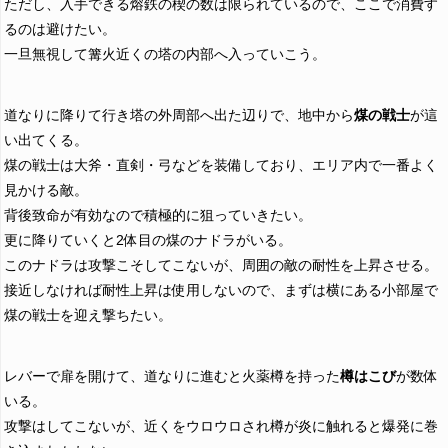
ただし、入手できる熔鉄の楔の数は限られているので、ここで消費す
るのは避けたい。
一旦無視して篝火近くの塔の内部へ入っていこう。
道なりに降りて行き塔の外周部へ出た辺りで、地中から
煤の戦士
が這
い出てくる。
煤の戦士は大斧・直剣・弓などを装備しており、エリア内で一番よく
見かける敵。
背後致命が有効なので積極的に狙っていきたい。
更に降りていくと2体目の煤のナドラがいる。
このナドラは攻撃こそしてこないが、周囲の敵の耐性を上昇させる。
接近しなければ耐性上昇は使用しないので、まずは横にある小部屋で
煤の戦士を迎え撃ちたい。
レバーで扉を開けて、道なりに進むと火薬樽を持った
樽はこび
が数体
いる。
攻撃はしてこないが、近くをウロウロされ樽が炎に触れると爆発に巻