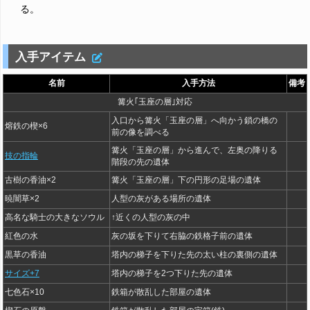
る。
入手アイテム
名前
入手方法
備考
篝火｢玉座の層｣対応
入口から篝火「玉座の層」へ向かう鎖の橋の
熔鉄の楔×6
前の像を調べる
篝火「玉座の層」から進んで、左奥の降りる
技の指輪
階段の先の遺体
古樹の香油×2
篝火「玉座の層」下の円形の足場の遺体
暁闇草×2
人型の灰がある場所の遺体
高名な騎士の大きなソウル
↑近くの人型の灰の中
紅色の水
灰の坂を下りて右脇の鉄格子前の遺体
黒草の香油
塔内の梯子を下りた先の太い柱の裏側の遺体
サイズ+7
塔内の梯子を2つ下りた先の遺体
七色石×10
鉄箱が散乱した部屋の遺体