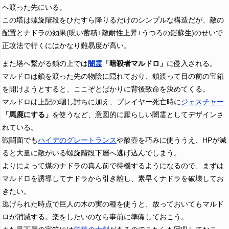
へ渡った先にいる。
この塔は螺旋階段をひたすら降りるだけのシンプルな構造だが、敵の
配置とナドラの効果(呪い蓄積+敵耐性上昇+うつろの鎧蘇生)のせいで
正攻法で行くにはかなり難易度が高い。
また塔へ繋がる鎖の上では
闇霊
「暗殺者マルドロ」
に侵入される。
マルドロは鎖を渡った先の物陰に隠れており、鎖渡って目の前の宝箱
を開けようとすると、ここぞとばかりに背後致命を決めてくる。
マルドロは上記の騙し討ちに加え、プレイヤー死亡時に
ジェスチャー
「馬鹿にする」
を使うなど、意図的に厭らしい闇霊としてデザインさ
れている。
戦闘面でも
ハイデのグレートランス
や酸壺を巧みに使ううえ、HPが減
ると大量に敵がいる螺旋階段下層へ逃げ込んでしまう。
よりによって煤のナドラの真ん前で待機するようになるので、まずは
マルドロを誘導してナドラから引き離し、素早くナドラを破壊してお
きたい。
逃げられた時点で巨人の木の実の種を使うと、放っておいてもマルド
ロが消滅する。楽をしたいのなら事前に準備しておこう。