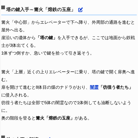
塔の鍵入手～篝火「熔鉄の玉座」
篝火「中心部」からエレベーターで下へ降り、外周部の通路を進むと
屋外へ出る。
崖沿いの遺体から
「塔の鍵」
を入手できるが、ここでは地面から鉄戦
士が3体出てくる。
1体ずつ倒すか、急いで鍵を拾って引き返そう。
篝火「上層」近くの上りエレベーターに乗り、塔の鍵で開く扉奥へ進
む。
扉を開けて進むと8体目の煤のナドラがおり、
闇霊
「彷徨う者たち」
に侵入される。
彷徨う者たちは全部で5体の闇霊なので1体倒しても油断しないよう
に。
奥の階段を登ると
篝火「熔鉄の玉座」
がある。