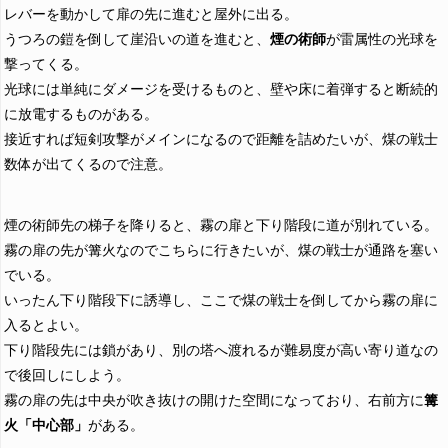
レバーを動かして扉の先に進むと屋外に出る。
うつろの鎧を倒して崖沿いの道を進むと、
煙の術師
が雷属性の光球を
撃ってくる。
光球には単純にダメージを受けるものと、壁や床に着弾すると断続的
に放電するものがある。
接近すれば短剣攻撃がメインになるので距離を詰めたいが、煤の戦士
数体が出てくるので注意。
煙の術師先の梯子を降りると、霧の扉と下り階段に道が別れている。
霧の扉の先が篝火なのでこちらに行きたいが、煤の戦士が通路を塞い
でいる。
いったん下り階段下に誘導し、ここで煤の戦士を倒してから霧の扉に
入るとよい。
下り階段先には鎖があり、別の塔へ渡れるが難易度が高い寄り道なの
で後回しにしよう。
霧の扉の先は中央が吹き抜けの開けた空間になっており、右前方に
篝
火「中心部」
がある。