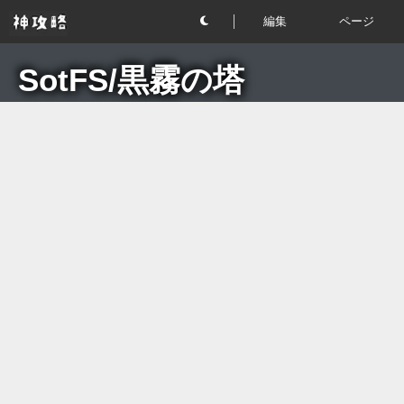
編集
ページ
SotFS/黒霧の塔