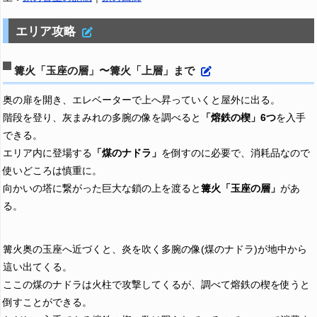
エリア攻略
篝火「玉座の層」〜篝火「上層」まで
奥の扉を開き、エレベーターで上へ昇っていくと屋外に出る。
階段を登り、灰まみれの多腕の像を調べると
「熔鉄の楔」6つ
を入手
できる。
エリア内に登場する
「煤のナドラ」
を倒すのに必要で、消耗品なので
使いどころは慎重に。
向かいの塔に繋がった巨大な鎖の上を渡ると
篝火「玉座の層」
があ
る。
篝火奥の玉座へ近づくと、炎を吹く多腕の像(煤のナドラ)が地中から
這い出てくる。
ここの煤のナドラは火柱で攻撃してくるが、調べて熔鉄の楔を使うと
倒すことができる。