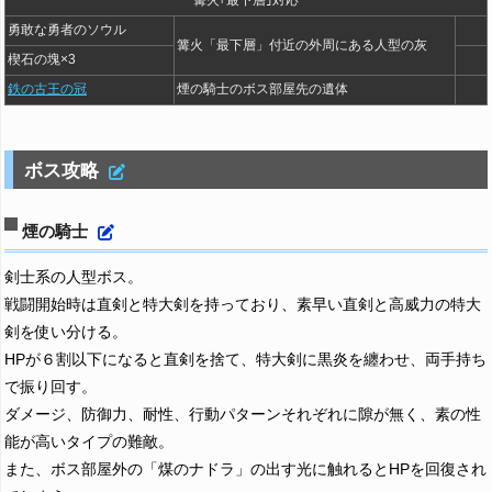
篝火｢最下層｣対応
勇敢な勇者のソウル
篝火「最下層」付近の外周にある人型の灰
楔石の塊×3
鉄の古王の冠
煙の騎士のボス部屋先の遺体
ボス攻略
煙の騎士
剣士系の人型ボス。
戦闘開始時は直剣と特大剣を持っており、素早い直剣と高威力の特大
剣を使い分ける。
HPが６割以下になると直剣を捨て、特大剣に黒炎を纏わせ、両手持ち
で振り回す。
ダメージ、防御力、耐性、行動パターンそれぞれに隙が無く、素の性
能が高いタイプの難敵。
また、ボス部屋外の「煤のナドラ」の出す光に触れるとHPを回復され