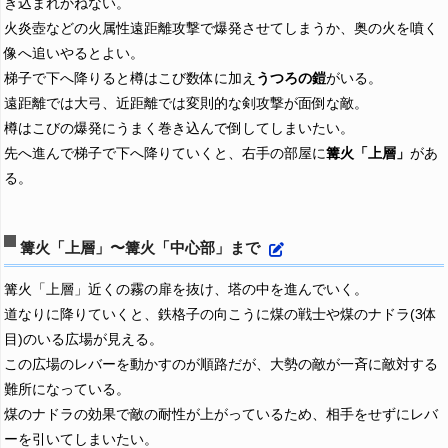
き込まれかねない。
火炎壺などの火属性遠距離攻撃で爆発させてしまうか、奥の火を噴く
像へ追いやるとよい。
梯子で下へ降りると樽はこび数体に加え
うつろの鎧
がいる。
遠距離では大弓、近距離では変則的な剣攻撃が面倒な敵。
樽はこびの爆発にうまく巻き込んで倒してしまいたい。
先へ進んで梯子で下へ降りていくと、右手の部屋に
篝火「上層」
があ
る。
篝火「上層」〜篝火「中心部」まで
篝火「上層」近くの霧の扉を抜け、塔の中を進んでいく。
道なりに降りていくと、鉄格子の向こうに煤の戦士や煤のナドラ(3体
目)のいる広場が見える。
この広場のレバーを動かすのが順路だが、大勢の敵が一斉に敵対する
難所になっている。
煤のナドラの効果で敵の耐性が上がっているため、相手をせずにレバ
ーを引いてしまいたい。