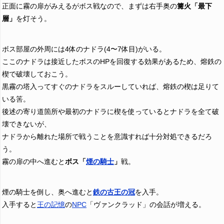
正面に霧の扉がみえるがボス戦なので、まずは右手奥の
篝火「最下
層」
を灯そう。
ボス部屋の外周には4体のナドラ(4〜7体目)がいる。
ここのナドラは接近したボスのHPを回復する効果があるため、熔鉄の
楔で破壊しておこう。
黒霧の塔入ってすぐのナドラをスルーしていれば、熔鉄の楔は足りて
いる筈。
後述の寄り道箇所や最初のナドラに楔を使っているとナドラを全て破
壊できないが、
ナドラから離れた場所で戦うことを意識すれば十分対処できるだろ
う。
霧の扉の中へ進むと
ボス「
煙の騎士
」
戦。
煙の騎士を倒し、奥へ進むと
鉄の古王の冠
を入手。
入手すると
王の記憶
の
NPC
「ヴァンクラッド」の会話が増える。