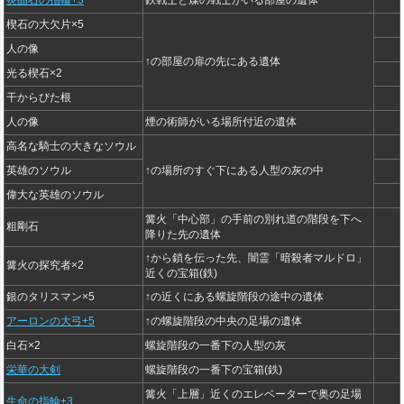
炎晶石の指輪+3
鉄戦士と煤の戦士がいる部屋の遺体
楔石の大欠片×5
人の像
↑の部屋の扉の先にある遺体
光る楔石×2
干からびた根
人の像
煙の術師がいる場所付近の遺体
高名な騎士の大きなソウル
英雄のソウル
↑の場所のすぐ下にある人型の灰の中
偉大な英雄のソウル
篝火「中心部」の手前の別れ道の階段を下へ
粗剛石
降りた先の遺体
↑から鎖を伝った先、闇霊「暗殺者マルドロ」
篝火の探究者×2
近くの宝箱(鉄)
銀のタリスマン×5
↑の近くにある螺旋階段の途中の遺体
アーロンの大弓+5
↑の螺旋階段の中央の足場の遺体
白石×2
螺旋階段の一番下の人型の灰
栄華の大剣
螺旋階段の一番下の宝箱(鉄)
篝火「上層」近くのエレベーターで奥の足場
生命の指輪+3