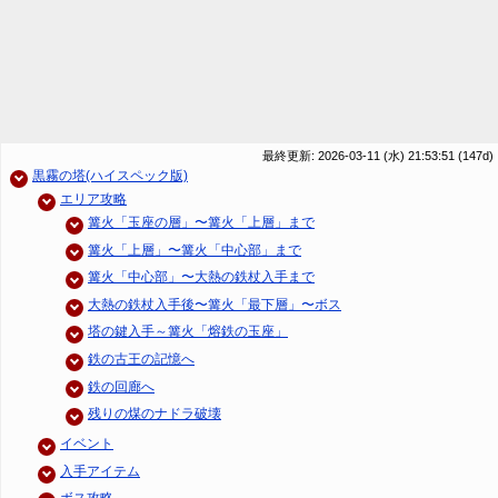
最終更新: 2026-03-11 (水) 21:53:51
(147d)
黒霧の塔(ハイスペック版)
エリア攻略
篝火「玉座の層」〜篝火「上層」まで
篝火「上層」〜篝火「中心部」まで
篝火「中心部」〜大熱の鉄杖入手まで
大熱の鉄杖入手後〜篝火「最下層」〜ボス
塔の鍵入手～篝火「熔鉄の玉座」
鉄の古王の記憶へ
鉄の回廊へ
残りの煤のナドラ破壊
イベント
入手アイテム