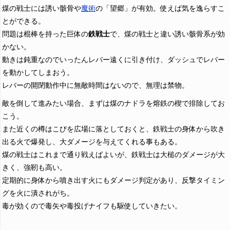
煤の戦士には誘い骸骨や
魔術
の「望郷」が有効。使えば気を逸らすこ
とができる。
問題は棍棒を持った巨体の
鉄戦士
で、煤の戦士と違い誘い骸骨系が効
かない。
動きは鈍重なのでいったんレバー遠くに引き付け、ダッシュでレバー
を動かしてしまおう。
レバーの開閉動作中に無敵時間はないので、無理は禁物。
敵を倒して進みたい場合、まずは煤のナドラを熔鉄の楔で排除してお
こう。
また近くの樽はこびを広場に落としておくと、鉄戦士の身体から吹き
出る火で爆発し、大ダメージを与えてくれる事もある。
煤の戦士はこれまで通り戦えばよいが、鉄戦士は大槌のダメージが大
きく、強靭も高い。
定期的に身体から噴き出す火にもダメージ判定があり、反撃タイミン
グを火に潰されがち。
毒が効くので毒矢や毒投げナイフも駆使していきたい。