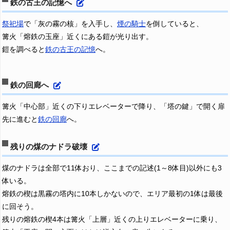
鉄の古王の記憶へ
祭祀場
で「灰の霧の核」を入手し、
煙の騎士
を倒していると、
篝火「熔鉄の玉座」近くにある鎧が光り出す。
鎧を調べると
鉄の古王の記憶
へ。
鉄の回廊へ
篝火「中心部」近くの下りエレベーターで降り、「塔の鍵」で開く扉
先に進むと
鉄の回廊
へ。
残りの煤のナドラ破壊
煤のナドラは全部で11体おり、ここまでの記述(1～8体目)以外にも3
体いる。
熔鉄の楔は黒霧の塔内に10本しかないので、エリア最初の1体は最後
に回そう。
残りの熔鉄の楔4本は篝火「上層」近くの上りエレベーターに乗り、