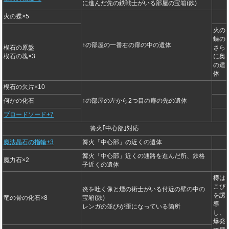
に進んだ先の鉄戦士がいる部屋の宝箱(鉄)
火の蝶×5
火の
蝶の
↑の部屋の一番右の扉の中の遺体
楔石の原盤
さら
楔石の塊×3
に奥
の遺
体
楔石の欠片×10
何かの化石
↑の部屋の左から2つ目の扉の先の遺体
ブロードソード+7
篝火｢中心部｣対応
魔法晶石の指輪+3
篝火「中心部」の近くの遺体
篝火「中心部」近くの通路を進んだ所、鉄格
魔力石×2
子近くの遺体
樽は
こび
炎を吐く像と煙の術士がいる付近の壁の中の
を誘
竜の骨の化石×8
宝箱(鉄)
導
レンガの並びが歪になっている箇所
し、
爆発