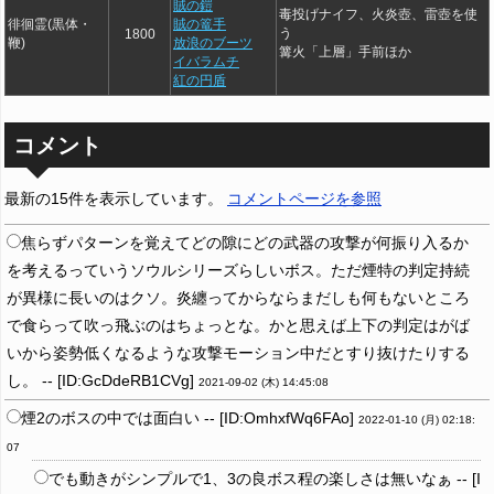
賊の鎧
毒投げナイフ、火炎壺、雷壺を使
徘徊霊(黒体・
賊の篭手
う
1800
鞭)
放浪のブーツ
篝火「上層」手前ほか
イバラムチ
紅の円盾
コメント
最新の15件を表示しています。
コメントページを参照
焦らずパターンを覚えてどの隙にどの武器の攻撃が何振り入るか
を考えるっていうソウルシリーズらしいボス。ただ煙特の判定持続
が異様に長いのはクソ。炎纏ってからならまだしも何もないところ
で食らって吹っ飛ぶのはちょっとな。かと思えば上下の判定はがば
いから姿勢低くなるような攻撃モーション中だとすり抜けたりする
し。 -- [ID:GcDdeRB1CVg]
2021-09-02 (木) 14:45:08
煙2のボスの中では面白い -- [ID:OmhxfWq6FAo]
2022-01-10 (月) 02:18:
07
でも動きがシンプルで1、3の良ボス程の楽しさは無いなぁ -- [I