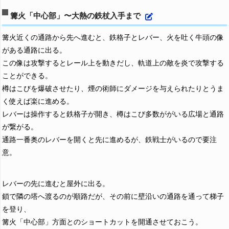
篝火「中心部」〜大熱の鉄杖入手まで
篝火近くの通路から先へ進むと、鉄格子とレバー、火を吐く牛頭の像
がある通路に出る。
この像は攻撃するとレール上を動きだし、軌道上の敵を炎で攻撃する
ことができる。
樽はこびを爆破させたり、煙の術師にダメージを与えられたりとうま
く使えば楽に進める。
レバーは操作すると鉄格子が開き、樽はこび多数ががいる広場と通路
が繋がる。
通路一番奥のレバーを開くと先に進めるが、鉄戦士がいるので要注
意。
レバーの先に進むと屋外に出る。
鎖で隣の塔へ渡るのが順路だが、その前に壁沿いの通路を通って梯子
を登り、
篝火「中心部」方面とのショートカットを開通させておこう。