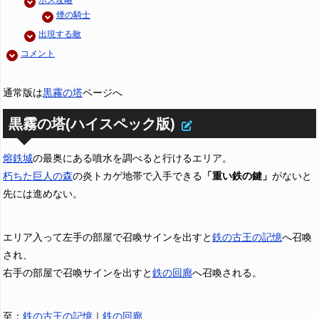
ボス攻略
煙の騎士
出現する敵
コメント
通常版は
黒霧の塔
ページへ
黒霧の塔(ハイスペック版)
熔鉄城
の最奥にある噴水を調べると行けるエリア。
朽ちた巨人の森
の炎トカゲ地帯で入手できる
「重い鉄の鍵」
がないと
先には進めない。
エリア入って左手の部屋で召喚サインを出すと
鉄の古王の記憶
へ召喚
され、
右手の部屋で召喚サインを出すと
鉄の回廊
へ召喚される。
至：
鉄の古王の記憶
｜
鉄の回廊