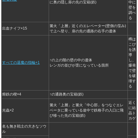
に奥の隠し扉の先の宝箱(鉄)
中に
壁を
調べ
る
篝火「上層」近くのエレベーター(壁側の窪み)
出血ナイフ×15
で上へ登り、扉の先の通路の右手の遺体
樽は
こび
を誘
導
↑の上の階の壁の中の遺体
し、
すべての退魔の指輪+1
レンガの並びが歪になっている箇所
爆発
で壁
を破
壊す
る
熔鉄の楔×4
↑の通路奥の宝箱(鉄)
近く
篝火「上層」と篝火「中心部」をつなぐエレ
に結
光蟲×2
ベータに乗っている途中で鉄格子の入口に飛
晶ト
び移った先の宝箱(鉄)
カゲ
名も無き戦士の大きなソウ
ル