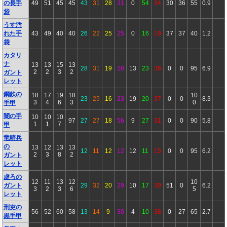
の長手
49
51
45
45
43
31
28
31
0
54
34
30
36
55
0.9
袋
うす汚
れた手
43
49
40
40
26
22
25
25
0
16
19
37
37
40
1.2
袋
カタリ
ナ
13
13
15
13
28
31
19
28
13
23
36
0
0
95
6.9
2
2
3
2
ガント
レット
鋼鉄の
18
17
19
18
10
23
25
16
23
19
20
37
0
0
8.3
3
4
6
3
0
手甲
闇の手
10
10
10
97
27
27
18
56
9
27
31
0
0
90
5.8
1
1
7
甲
竜騎兵
の
13
12
13
13
12
11
12
12
12
11
15
0
0
95
6.2
2
3
8
2
ガント
レット
虚ろの
12
11
13
12
10
ガント
29
32
20
29
10
17
39
51
0
6.2
3
2
3
6
5
レット
刑吏の
56
52
60
58
13
14
9
30
4
10
38
0
27
65
2.7
黒手甲