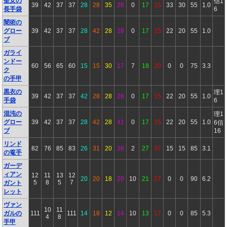
聖女の
信1
39
42
37
37
28
28
35
28
0
17
15
33
30
55
1.0
長手袋
6
闇術の
グロー
39
42
37
37
28
42
28
28
0
17
15
22
20
55
1.0
ブ
ガライ
ンドー
60
56
65
60
15
15
30
17
7
18
20
0
0
75
3.3
ク
の手甲
黒衣の
理1
39
42
37
37
42
28
28
28
0
17
15
22
20
55
1.0
手袋
6
混沌の
理1
グロー
39
42
37
37
28
42
28
41
0
17
15
22
20
55
1.0
6信
ブ
16
リンド
82
76
85
83
26
31
20
26
2
27
37
15
15
85
3.1
の篭手
ガーデ
ィアン
12
11
13
12
20
20
18
20
10
21
27
0
0
90
6.2
5
8
5
7
ガント
レット
ヴァン
10
11
ガルの
111
111
14
18
12
14
10
13
17
0
0
85
5.3
4
8
手甲