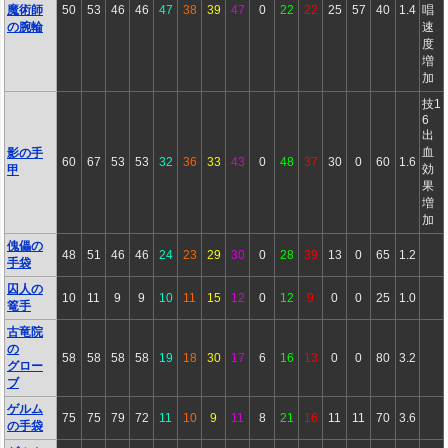
魔術師
50
53
46
46
47
38
39
47
0
22
22
25
57
40
1.4
唱
の腕輪
速
度
増
加
技1
6
出
血
影の手
60
67
53
53
32
36
33
43
0
48
37
30
0
60
1.6
効
甲
果
増
加
傀儡の
48
51
46
46
24
23
29
30
0
28
39
13
0
65
1.2
手袋
囚人の
10
11
9
9
10
11
15
12
0
12
9
0
0
25
1.0
篭手
古竜院
の
58
58
58
58
19
18
30
17
6
16
13
0
0
80
3.2
グロー
ブ
ゲルム
75
75
79
72
11
10
9
11
8
21
16
11
11
70
3.6
の手袋