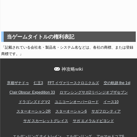
当ゲームタイトルの権利表記
「記載されている会社名・製品名・システム名などは、各社の商標、または登録
商標です。」
神攻略wiki
亰都ザナドゥ
仁王3
FFT イヴァリースクロニクルズ
空の軌跡 the 1st
Clair Obscur: Expedition 33
ロマンシングサガ2リベンジオブザセブン
ドラゴンズドグマ2
ユニコーンオーバーロード
イース10
スターオーシャン2R
スターオーシャン6
サガフロンティア
サガ スカーレットグレイス
サガ エメラルドビヨンド
エルデンリング ナイトレイン
エルデンリング
アーマードコア6