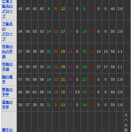
亡者下
級兵の
43
45
42
42
9
8
12
9
0
9
9
0
0
40
2.8
グロー
ブ
下級兵
の
54
56
53
53
14
13
17
14
0
14
14
0
0
55
2.8
グロー
ブ
司祭の
白の手
37
39
36
36
22
22
29
24
0
15
14
14
14
50
1.1
袋
司祭の
34
35
33
33
21
21
29
24
0
14
14
17
17
50
1.1
手袋
賊の篭
57
55
58
58
18
22
21
24
0
22
21
0
0
55
1.8
手
野盗の
60
60
62
58
18
19
15
18
3.5
13
19
0
0
60
2.8
手甲
蛮族の
35
37
35
35
11
8
13
11
0
14
12
0
0
55
1.8
手甲
ス
ペ
ル
獅子の
詠