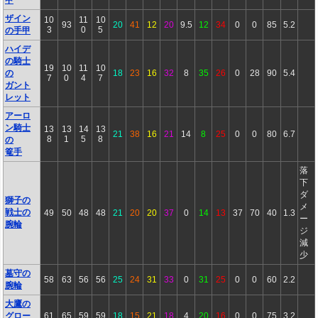
甲
ザイン
10
11
10
93
20
41
12
20
9.5
12
34
0
0
85
5.2
3
0
5
の手甲
ハイデ
の騎士
19
10
11
10
の
18
23
16
32
8
35
26
0
28
90
5.4
7
0
4
7
ガント
レット
アーロ
ン騎士
13
13
14
13
21
38
16
21
14
8
25
0
0
80
6.7
8
1
5
8
の
篭手
落
下
ダ
獅子の
メ
戦士の
49
50
48
48
21
20
20
37
0
14
13
37
70
40
1.3
ー
腕輪
ジ
減
少
墓守の
58
63
56
56
25
24
31
33
0
31
25
0
0
60
2.2
腕輪
大鷹の
グロー
61
65
59
59
18
15
21
18
4
20
16
0
0
75
3.2