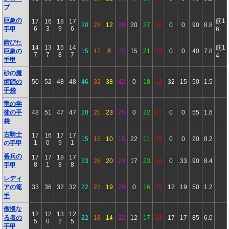
ブ
巨象の
筋1
17
16
18
17
20
23
12
20
20
27
32
0
0
90
8.8
6
3
9
6
手甲
6
錆びた
14
13
15
14
筋1
巨象の
15
17
8
22
15
21
24
0
0
40
7.8
7
7
8
7
4
手甲
砂の魔
術師の
50
52
48
48
46
32
38
42
0
18
12
32
15
50
1.5
手袋
竜の学
徒の手
48
51
47
47
20
20
23
25
0
22
47
0
0
55
1.6
袋
古騎士
17
16
17
17
15
15
10
15
22
11
29
0
0
20
8.2
1
0
9
1
の手甲
番兵の
17
17
18
17
23
26
20
23
17
23
34
0
33
90
8.4
8
1
8
8
手甲
レディ
アの篭
33
36
32
32
22
22
19
28
0
16
15
12
19
50
1.2
手
傲慢な
12
12
13
12
る者の
22
18
14
22
12
17
23
17
17
85
6.0
5
0
2
5
手甲