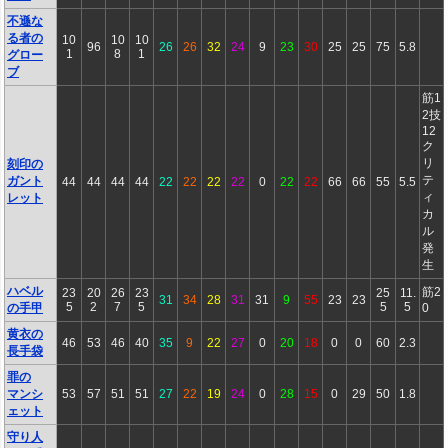
不遜な
る者の
10
10
10
96
26
26
32
24
9
23
30
25
25
75
5.8
1
8
1
グロー
ブ
筋1
2技
12
ク
リ
刻印の
テ
ガント
44
44
44
44
22
22
22
22
0
22
22
66
66
55
5.5
ィ
レット
カ
ル
発
生
ハベル
筋2
23
20
26
23
25
11.
31
34
28
31
31
9
55
23
23
5
2
7
5
5
5
の手甲
0
黄衣の
46
53
46
40
35
9
22
27
0
20
18
0
0
60
2.3
長手袋
罪の
マンシ
53
57
51
51
27
22
19
24
0
28
15
0
29
50
1.8
ェット
守り人