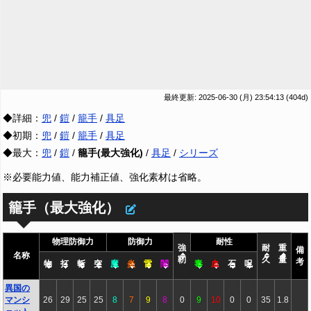
最終更新: 2025-06-30 (月) 23:54:13
(404d)
◆詳細：
兜
/
鎧
/
籠手
/
具足
◆初期：
兜
/
鎧
/
籠手
/
具足
◆最大：
兜
/
鎧
/
籠手(最大強化)
/
具足
/
シリーズ
※必要能力値、能力補正値、強化素材は省略。
籠手（最大強化）
物理防御力
防御力
耐性
強
耐
重
備
名称
靭
久
量
考
物
打
斬
突
魔
炎
雷
闇
毒
血
石
呪
異国の
マンシ
26
29
25
25
8
7
9
8
0
9
10
0
0
35
1.8