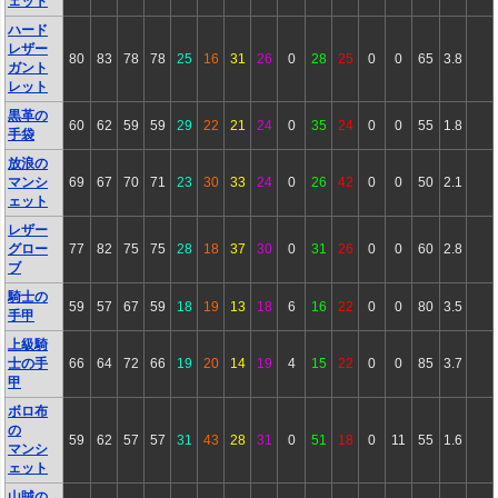
ェット
ハード
レザー
80
83
78
78
25
16
31
26
0
28
25
0
0
65
3.8
ガント
レット
黒革の
60
62
59
59
29
22
21
24
0
35
24
0
0
55
1.8
手袋
放浪の
マンシ
69
67
70
71
23
30
33
24
0
26
42
0
0
50
2.1
ェット
レザー
グロー
77
82
75
75
28
18
37
30
0
31
26
0
0
60
2.8
ブ
騎士の
59
57
67
59
18
19
13
18
6
16
22
0
0
80
3.5
手甲
上級騎
士の手
66
64
72
66
19
20
14
19
4
15
22
0
0
85
3.7
甲
ボロ布
の
59
62
57
57
31
43
28
31
0
51
18
0
11
55
1.6
マンシ
ェット
山賊の