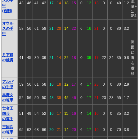
スの手
重
43
46
41
42
17
14
18
15
0
12
13
0
0
40
1.2
甲
量+
(透明)
1.
0%
オウル
スの手
58
56
61
58
21
20
14
22
6
16
21
0
0
80
3.2
甲
周
囲
に
月下蝶
41
45
39
39
21
14
22
18
0
39
17
22
24
35
0.8
毒
の腕貫
を
蓄
積
アルバ
59
56
61
58
16
18
12
17
4
17
23
0
0
80
2.9
の手甲
黒魔女
52
56
50
50
48
38
45
46
0
17
21
23
23
55
1.7
の篭手
亡者王
国兵
51
49
54
52
16
17
11
16
4
14
16
0
0
35
3.2
の篭手
王国兵
65
62
68
66
20
21
14
20
6
17
19
0
0
70
3.8
の篭手