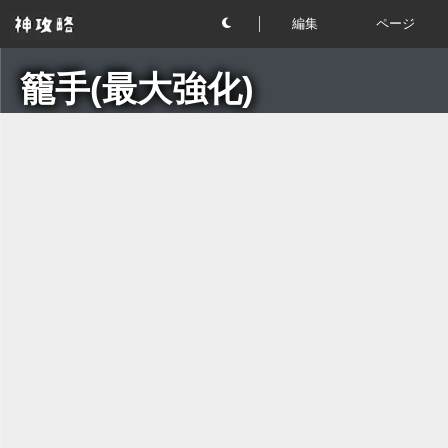
編集
ページ
籠手(最大強化)