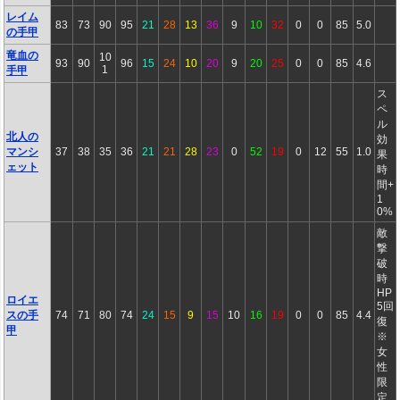
レイム
83
73
90
95
21
28
13
36
9
10
32
0
0
85
5.0
の手甲
竜血の
10
93
90
96
15
24
10
20
9
20
25
0
0
85
4.6
1
手甲
ス
ペ
ル
北人の
効
マンシ
37
38
35
36
21
21
28
23
0
52
19
0
12
55
1.0
果
ェット
時
間+
1
0%
敵
撃
破
時
HP
ロイエ
5回
スの手
74
71
80
74
24
15
9
15
10
16
19
0
0
85
4.4
復
甲
※
女
性
限
定