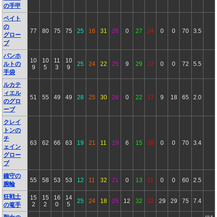
の手甲
ペイト
の
77
80
75
75
25
16
31
26
0
27
24
0
0
70
3.5
グロー
ブ
バンホ
10
10
11
10
ルトの
25
24
22
25
9
29
22
0
0
72
5.5
9
5
3
9
手袋
ルカテ
ィエル
51
55
49
49
28
25
30
28
0
22
17
9
18
65
2.0
のグロ
ーブ
クレイ
トンの
チ
63
62
66
63
19
21
11
19
6
15
36
0
0
70
3.4
ェイン
グロー
ブ
鐘守の
55
58
53
53
12
11
32
21
0
13
11
0
0
60
2.5
腕輪
狂戦士
15
15
16
14
25
24
18
25
12
32
32
29
29
75
7.4
2
2
0
5
の篭手