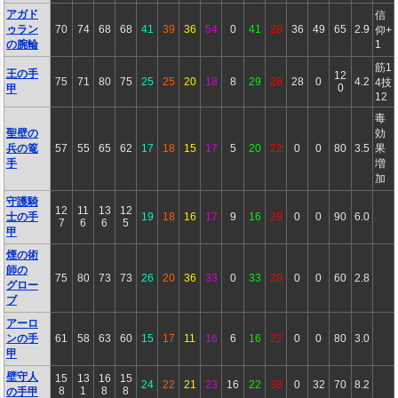
アガド
信
ゥラン
70
74
68
68
41
39
36
54
0
41
28
36
49
65
2.9
仰+
の腕輪
1
筋1
王の手
12
75
71
80
75
25
25
20
18
8
29
26
28
0
4.2
4技
0
甲
12
毒
聖壁の
効
兵の篭
57
55
65
62
17
18
15
17
5
20
22
0
0
80
3.5
果
手
増
加
守護騎
12
11
13
12
士の手
19
18
16
17
9
16
28
0
0
90
6.0
7
6
6
5
甲
煙の術
師の
75
80
73
73
26
20
36
33
0
33
28
0
0
60
2.8
グロー
ブ
アーロ
ンの手
61
58
63
60
15
17
11
16
6
16
22
0
0
80
3.0
甲
壁守人
15
13
16
15
24
22
21
23
16
22
33
0
32
70
8.2
8
1
8
8
の手甲