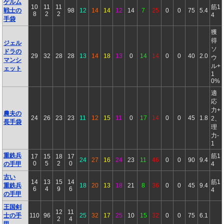
ゲルム
10
11
11
筋1
戦士の
98
12
14
14
12
14
7
25
0
0
75
5.4
8
2
2
4
手袋
獲
得
ジェル
ソ
ドラの
29
32
28
28
13
14
18
13
0
14
14
0
0
40
2.0
ウ
マンシ
ル+
ェット
1
0%
適
応
力+
農夫の
24
26
23
23
11
12
15
11
0
17
14
0
0
45
1.8
2、
長手袋
理
力-
1
重鉄兵
筋1
17
15
18
17
24
27
16
24
23
11
46
0
0
90
9.4
0
5
2
0
の手甲
4
古い
14
13
15
14
筋1
重鉄兵
18
20
13
18
21
8
36
0
0
45
9.4
6
4
9
6
4
の手甲
王国剣
12
11
士の手
110
96
25
32
17
25
10
15
32
0
0
75
6.1
2
4