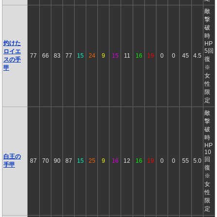
敵
撃
破
時
灼けた
HP
5回
ロイエ
77
66
83
77
15
24
9
15
11
16
19
0
0
45
4.5
復
スの手
※
甲
女
性
限
定
敵
撃
破
時
HP
10
白王の
回
87
70
90
87
15
25
9
16
12
16
19
0
0
55
5.0
手甲
復
※
女
性
限
定