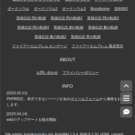
ダークソウル
ダークソウル2
ダークソウル3
Bloodborne
SEKIRO
英雄伝説 閃の軌跡
英雄伝説 閃の軌跡2
英雄伝説 閃の軌跡3
英雄伝説 閃の軌跡4
英雄伝説 創の軌跡
英雄伝説 黎の軌跡
英雄伝説 黎の軌跡2
英雄伝説 界の軌跡
ファイアーエムブレム エンゲージ
ファイアーエムブレム 風花雪月
ABOUT
お問い合わせ
プライバシーポリシー
INFO
[2025.05.21]
PHP8対応。表示できないページがあれば
メールフォーム
から連絡をお願い
します。
[2025.04.14]
wikiのアップデートを順次開始
Site admin:
kamikouryaku.net
. PukiWiki 1.5.4. PHP 8.2.30. HTML convert