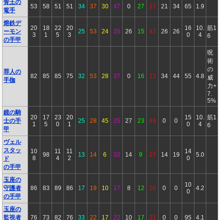
骨王の
53
58
51
51
34
37
30
47
0
27
17
21
34
65
1.9
篭手
熔鉄デ
20
18
22
20
16
10.
筋1
ーモン
25
53
24
25
26
15
42
26
26
3
1
5
3
0
4
6
の手甲
呪
術
の
罪人の
82
85
85
75
32
53
28
37
0
16
13
34
44
55
4.8
威
手枷
力+
7.
5%
鏡の騎
20
17
23
20
15
10.
筋1
士の手
25
28
45
25
27
23
49
0
0
1
5
0
1
0
4
6
甲
ヴェル
スタッ
10
11
11
14
98
13
14
6
32
14
9
27
14
19
5.0
8
4
2
0
ド
の手甲
玉座の
10
守護者
86
83
89
86
17
19
10
17
8
12
20
0
0
4.2
0
の手甲
玉座の
監視者
76
73
82
76
33
22
17
22
10
17
21
0
0
95
4.1