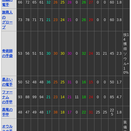
66
72
65
61
32
26
25
28
0
26
27
0
0
60
1.8
篭手
旅商人
の
73
78
71
71
21
23
24
21
0
26
29
0
0
60
3.8
グロー
ブ
技1
4
獲
得
奇術師
53
56
51
51
30
30
30
30
0
32
24
31
21
45
2.3
ソ
の手袋
ウ
ル+
1
0%
星占い
50
52
48
48
36
25
25
31
0
16
15
0
0
50
1.7
の篭手
ファー
ナム
93
88
99
94
21
23
14
21
11
18
24
0
0
85
4.7
の手甲
黒竜の
22
48
47
49
48
17
38
18
17
0
22
31
25
25
1.8
5
手甲
装
オウル
備