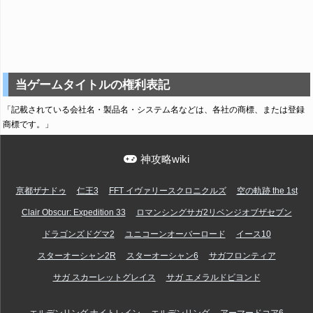
当ゲームタイトルの権利表記
「記載されている会社名・製品名・システム名などは、各社の商標、または登録
商標です。」
神攻略wiki
亰都ザナドゥ
仁王3
FFT イヴァリースクロニクルズ
空の軌跡 the 1st
Clair Obscur: Expedition 33
ロマンシングサガ2リベンジオブザセブン
ドラゴンズドグマ2
ユニコーンオーバーロード
イース10
スターオーシャン2R
スターオーシャン6
サガフロンティア
サガ スカーレットグレイス
サガ エメラルドビヨンド
エルデンリング ナイトレイン
エルデンリング
アーマードコア6