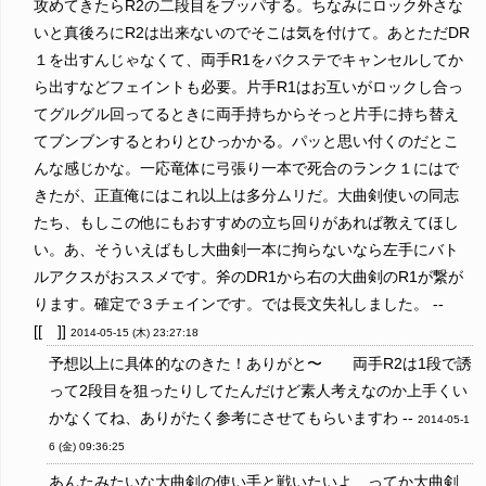
攻めてきたらR2の二段目をブッパする。ちなみにロック外さな
いと真後ろにR2は出来ないのでそこは気を付けて。あとただDR
１を出すんじゃなくて、両手R1をバクステでキャンセルしてか
ら出すなどフェイントも必要。片手R1はお互いがロックし合っ
てグルグル回ってるときに両手持ちからそっと片手に持ち替え
てブンブンするとわりとひっかかる。パッと思い付くのだとこ
んな感じかな。一応竜体に弓張り一本で死合のランク１にはで
きたが、正直俺にはこれ以上は多分ムリだ。大曲剣使いの同志
たち、もしこの他にもおすすめの立ち回りがあれば教えてほし
い。あ、そういえばもし大曲剣一本に拘らないなら左手にバト
ルアクスがおススメです。斧のDR1から右の大曲剣のR1が繋が
ります。確定で３チェインです。では長文失礼しました。 --
[[ ]]
2014-05-15 (木) 23:27:18
予想以上に具体的なのきた！ありがと〜 両手R2は1段で誘
って2段目を狙ったりしてたんだけど素人考えなのか上手くい
かなくてね、ありがたく参考にさせてもらいますわ --
2014-05-1
6 (金) 09:36:25
あんたみたいな大曲剣の使い手と戦いたいよ…ってか大曲剣