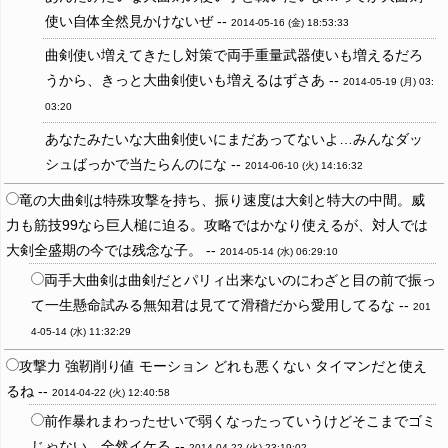
使い自体全然見かけないぜ --
2014-05-16 (金) 18:53:33
曲剣使い増えてきたし対策で両手重量武器使いも増えるだろ
うから、きっと大曲剣使いも増えるはずさあ --
2014-05-19 (月) 03:
03:20
あなたみたいな大曲剣使いにまだあってないよ…みんなダッ
シュばっかで当たらんのにな --
2014-06-10 (火) 14:16:32
竜の大曲剣は特殊攻撃を持ち、振り速度は大剣と特大の中間。威
力も筋技99なら巨人槌に迫る。攻略ではかなり使えるが、対人では
大剣全盛期の今では残念な子。 --
2014-05-14 (水) 06:29:10
両手大曲剣は曲剣だとパリィ出来ないのにわざと目の前で振っ
て一生懸命試みる無知君は見てて滑稽だから愛用してるな --
201
4-05-14 (水) 11:32:29
攻撃力 強靭削り値 モーション どれも悪くない タイマンだと使え
るね --
2014-04-22 (火) 12:40:58
前作暴れまわったせいで弱くなったっていうけどそこまでゴミ
じゃない 全然イケる --
2014-04-22 (火) 23:19:02