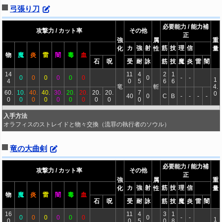
弓張り刀
必要能力 / 能力補
攻撃力 / カット率
その他
正
強
属
重
カ
強
射
筋
技
理
信
化
性
量
物
魔
炎
雷
闇
毒
血
石
呪
受
耐
詠
筋
技
魔
炎
雷
闇
14
11
4
2
1
0
0
0
0
0
0
0
-
-
1
4
0
5
6
6
竜
斬
4.
60.
10.
40.
40.
30.
20.
20.
20.
20.
7
0
40
0
C
B
-
-
-
-
0
0
0
0
0
0
0
0
0
0
入手方法
オラフィスのストレイドと物々交換（流罪の執行者のソウル）
竜の大曲剣
必要能力 / 能力補
攻撃力 / カット率
その他
正
強
属
重
カ
強
射
筋
技
理
信
化
性
量
物
魔
炎
雷
闇
毒
血
石
呪
受
耐
詠
筋
技
魔
炎
雷
闇
16
11
4
3
1
0
0
0
0
0
0
0
-
-
1
0
0
5
0
8