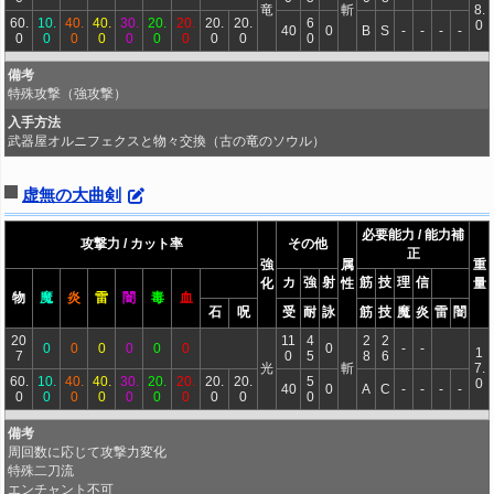
竜
斬
8.
60.
10.
40.
40.
30.
20.
20.
20.
20.
6
0
40
0
B
S
-
-
-
-
0
0
0
0
0
0
0
0
0
0
備考
特殊攻撃（強攻撃）
入手方法
武器屋オルニフェクスと物々交換（古の竜のソウル）
虚無の大曲剣
必要能力 / 能力補
攻撃力 / カット率
その他
正
強
属
重
カ
強
射
筋
技
理
信
化
性
量
物
魔
炎
雷
闇
毒
血
石
呪
受
耐
詠
筋
技
魔
炎
雷
闇
20
11
4
2
2
0
0
0
0
0
0
0
-
-
1
7
0
5
8
6
光
斬
7.
60.
10.
40.
40.
30.
20.
20.
20.
20.
5
0
40
0
A
C
-
-
-
-
0
0
0
0
0
0
0
0
0
0
備考
周回数に応じて攻撃力変化
特殊二刀流
エンチャント不可