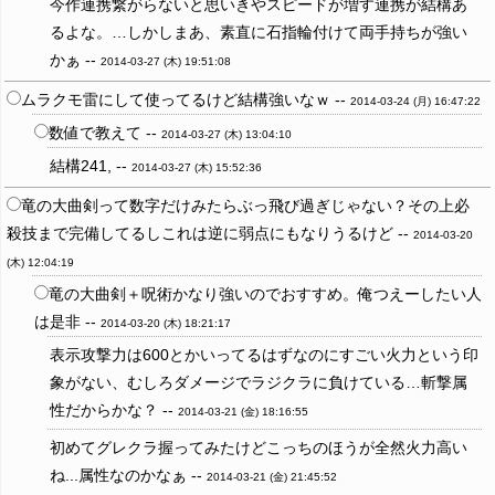
今作連携繋がらないと思いきやスピードが増す連携が結構あ
るよな。…しかしまあ、素直に石指輪付けて両手持ちが強い
かぁ --
2014-03-27 (木) 19:51:08
ムラクモ雷にして使ってるけど結構強いなｗ --
2014-03-24 (月) 16:47:22
数値で教えて --
2014-03-27 (木) 13:04:10
結構241, --
2014-03-27 (木) 15:52:36
竜の大曲剣って数字だけみたらぶっ飛び過ぎじゃない？その上必
殺技まで完備してるしこれは逆に弱点にもなりうるけど --
2014-03-20
(木) 12:04:19
竜の大曲剣＋呪術かなり強いのでおすすめ。俺つえーしたい人
は是非 --
2014-03-20 (木) 18:21:17
表示攻撃力は600とかいってるはずなのにすごい火力という印
象がない、むしろダメージでラジクラに負けている…斬撃属
性だからかな？ --
2014-03-21 (金) 18:16:55
初めてグレクラ握ってみたけどこっちのほうが全然火力高い
ね...属性なのかなぁ --
2014-03-21 (金) 21:45:52