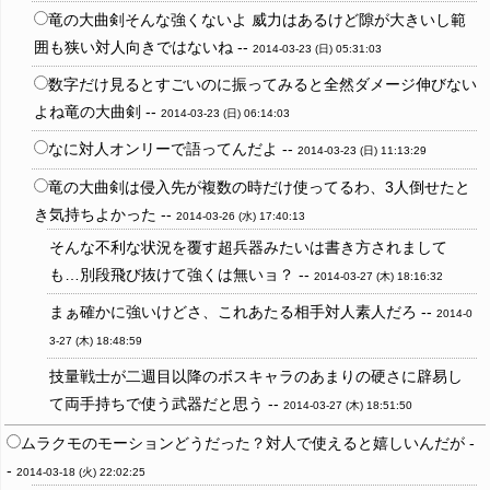
竜の大曲剣そんな強くないよ 威力はあるけど隙が大きいし範
囲も狭い対人向きではないね --
2014-03-23 (日) 05:31:03
数字だけ見るとすごいのに振ってみると全然ダメージ伸びない
よね竜の大曲剣 --
2014-03-23 (日) 06:14:03
なに対人オンリーで語ってんだよ --
2014-03-23 (日) 11:13:29
竜の大曲剣は侵入先が複数の時だけ使ってるわ、3人倒せたと
き気持ちよかった --
2014-03-26 (水) 17:40:13
そんな不利な状況を覆す超兵器みたいは書き方されまして
も…別段飛び抜けて強くは無いョ？ --
2014-03-27 (木) 18:16:32
まぁ確かに強いけどさ、これあたる相手対人素人だろ --
2014-0
3-27 (木) 18:48:59
技量戦士が二週目以降のボスキャラのあまりの硬さに辟易し
て両手持ちで使う武器だと思う --
2014-03-27 (木) 18:51:50
ムラクモのモーションどうだった？対人で使えると嬉しいんだが -
-
2014-03-18 (火) 22:02:25