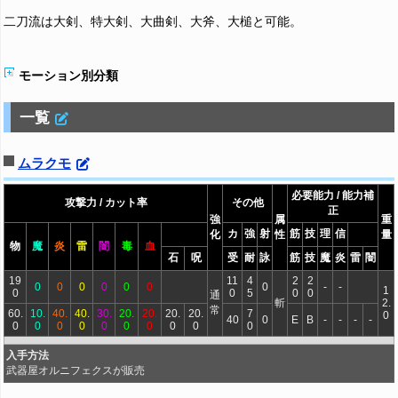
二刀流は大剣、特大剣、大曲剣、大斧、大槌と可能。
モーション別分類
一覧
ムラクモ
必要能力 / 能力補
攻撃力 / カット率
その他
正
強
属
重
カ
強
射
筋
技
理
信
化
性
量
物
魔
炎
雷
闇
毒
血
石
呪
受
耐
詠
筋
技
魔
炎
雷
闇
19
11
4
2
2
0
0
0
0
0
0
0
-
-
1
0
0
5
0
0
通
斬
2.
常
60.
10.
40.
40.
30.
20.
20.
20.
20.
7
0
40
0
E
B
-
-
-
-
0
0
0
0
0
0
0
0
0
0
入手方法
武器屋オルニフェクスが販売