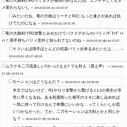
竜の大曲剣のR2ってダメが物理のみなんだね、エンチャしてもダ
メ変わらないし --
2014-03-29 (土) 16:23:47
みたいだね、竜の大曲はリーチとR2にもっと速さがあれば化
けてたのになぁ --
2014-03-29 (土) 18:51:35
竜の大曲剣でR2攻撃とみせかけてバクステからのパリィﾝｷﾞﾓｯﾁﾞｨｨ
ｨｨ！両手持ちパリィ意外と知られてないのね --
2014-03-28 (金) 04:22:07
そういえば両手ほとんどの武器パリィ出来るみたいだよ…… --
2014-03-31 (月) 07:48:26
ムラクモ二刀流楽しい!!かっけええ!! でも対人（震え声） --
2014-03-
27 (木) 18:53:14
モーションはどうなんだ？ --
2014-03-27 (木) 18:56:28
木主ではないけど、R1やロリ攻撃から繋げるとL1の発生が非
常に早くなるね。ある程度削った相手のスキに差し込めれば
一気に持って行けるんで奇襲にいいかな…ってくらいしか思
いつかなかった。てか、二刀モーションは大剣とかと同じか
な？ --
2014-03-27 (木) 19:39:43