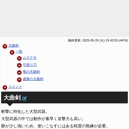
最終更新: 2025-05-20 (火) 15:43:53
(447d)
大曲剣
一覧
ムラクモ
弓張り刀
竜の大曲剣
虚無の大曲剣
コメント
大曲剣
斬撃に特化した大型武器。
大型武器の中では動作が素早く攻撃力も高い。
癖が少し強いため、使いこなすにはある程度の熟練が必要。