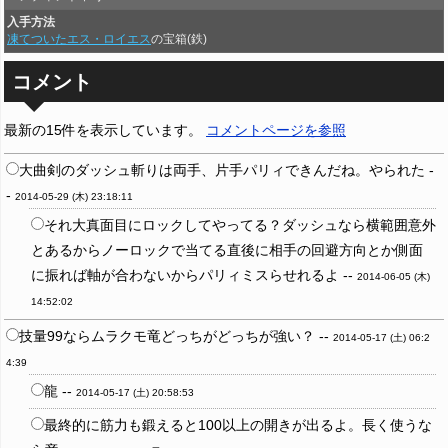
入手方法
凍てついたエス・ロイエス
の宝箱(鉄)
コメント
最新の15件を表示しています。
コメントページを参照
大曲剣のダッシュ斬りは両手、片手パリィできんだね。やられた -
-
2014-05-29 (木) 23:18:11
それ大真面目にロックしてやってる？ダッシュなら横範囲意外
とあるからノーロックで当てる直後に相手の回避方向とか側面
に振れば軸が合わないからパリィミスらせれるよ --
2014-06-05 (木)
14:52:02
技量99ならムラクモ竜どっちがどっちが強い？ --
2014-05-17 (土) 06:2
4:39
龍 --
2014-05-17 (土) 20:58:53
最終的に筋力も鍛えると100以上の開きが出るよ。長く使うな