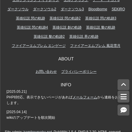
ダークソウル
ダークソウル2
ダークソウル3
Bloodborne
SEKIRO
英雄伝説 閃の軌跡
英雄伝説 閃の軌跡2
英雄伝説 閃の軌跡3
英雄伝説 閃の軌跡4
英雄伝説 創の軌跡
英雄伝説 黎の軌跡
英雄伝説 黎の軌跡2
英雄伝説 界の軌跡
ファイアーエムブレム エンゲージ
ファイアーエムブレム 風花雪月
ABOUT
お問い合わせ
プライバシーポリシー
INFO
[2025.05.21]
PHP8対応。表示できないページがあれば
メールフォーム
から連絡をお願い
します。
[2025.04.14]
wikiのアップデートを順次開始
Site admin:
kamikouryaku.net
. PukiWiki 1.5.4. PHP 8.2.30. HTML convert