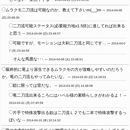
ムラクモ二刀流は可能なのか、教えて下さいm(__)m --
2014-04-06
(日) 20:08:30
二刀流可能ステータス(必要能力地x1.5倍)に達してれば出来る
と思う --
2014-04-06 (日) 23:46:57
可能ですが、モーションは大剣二刀流と同じです… --
2014-04-0
7 (月) 23:44:56
そんな馬鹿な･･･ --
2014-04-08 (火) 10:48:01
最終的に竜より派生できるムラクモの方が攻略しやすいのだろう
か。竜の二刀流もやってみたいな。 --
2014-03-30 (日) 14:29:01
鎧に限っては雷だな。 --
2014-03-30 (日) 14:48:08
竜二刀流出来るころにはハベル様の素晴らしさがわかるよ！ --
2014-03-31 (月) 07:45:58
片手で特殊攻撃出る奴は二刀流Ｌ２でも二本で特殊攻撃するっ
ぽいな --
2014-04-10 (木) 10:14:32