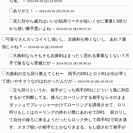
ら竜。 --
2014-05-18 (日) 14:43:04
ありがと！ --
2014-05-19 (月) 02:01:16
見た目やら威力はいいが結局リーチが短いくせに重量1.5倍だ
から使い勝手悪いよね --
2014-05-22 (木) 08:57:21
弓張りさんカッコイイし強いし、左曲剣も怖くないし、あれ？最
強じゃね？ --
2014-05-16 (金) 20:09:05
大曲剣ならそもそも左曲剣はまったく恐れる要素なくない？片
手で振るなら脅威だが --
2014-05-22 (木) 08:58:14
大曲剣の立ち回り教えてくれ〜 両手のDR1とロリR1が出が早く
て使いやすそうなのはわかったんだが --
2014-05-15 (木) 19:18:10
立ち回りというか、相手がこっち両手DR1にどういう風に対応
するかで判断してる。後ろにローリングする相手ならそのまま
ダッシュでプレッシャーかけてローリングを誘発させて、ロリ
狩りもしくはローリングの終わり際にあわせてDR1. 前ロリし
て自分の後ろに来るようだったらロック外して両手R2で叩き潰
す。スタブ狙いの相手だとかなりきまる。もし躱されて相手が