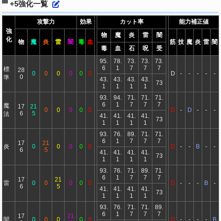
+5強化一覧
攻撃力
効果
カット率
能力補正値
強
物
魔
炎
雷
闇
化
物
魔
炎
雷
闇
毒
血
筋
技
魔
炎
雷
闇
毒
血
石
呪
受
95.
78.
73.
73.
73.
6
1
7
7
7
標
28
0
0
0
0
0
0
D
-
-
-
-
-
0
準
43.
43.
43.
43.
73
1
1
1
1
93.
94.
71.
71.
71.
6
1
7
7
7
魔
17
21
0
0
0
0
0
D
-
D
-
-
-
6
5
法
41.
41.
41.
41.
73
1
1
1
1
93.
76.
89.
71.
71.
6
1
7
7
7
17
21
炎
0
0
0
0
0
D
-
-
B
-
-
6
5
41.
41.
41.
41.
73
1
1
1
1
93.
76.
71.
89.
71.
6
1
7
7
7
17
21
雷
0
0
0
0
0
D
-
-
-
B
-
6
5
41.
41.
41.
41.
73
1
1
1
1
93.
76.
71.
71.
89.
6
1
7
7
7
17
21
闇
0
0
0
0
0
D
-
-
-
-
B