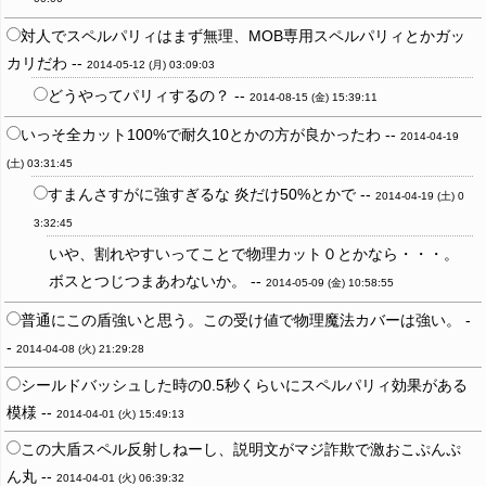
対人でスペルパリィはまず無理、MOB専用スペルパリィとかガッ
カリだわ --
2014-05-12 (月) 03:09:03
どうやってパリィするの？ --
2014-08-15 (金) 15:39:11
いっそ全カット100%で耐久10とかの方が良かったわ --
2014-04-19
(土) 03:31:45
すまんさすがに強すぎるな 炎だけ50%とかで --
2014-04-19 (土) 0
3:32:45
いや、割れやすいってことで物理カット０とかなら・・・。
ボスとつじつまあわないか。 --
2014-05-09 (金) 10:58:55
普通にこの盾強いと思う。この受け値で物理魔法カバーは強い。 -
-
2014-04-08 (火) 21:29:28
シールドバッシュした時の0.5秒くらいにスペルパリィ効果がある
模様 --
2014-04-01 (火) 15:49:13
この大盾スペル反射しねーし、説明文がマジ詐欺で激おこぷんぷ
ん丸 --
2014-04-01 (火) 06:39:32