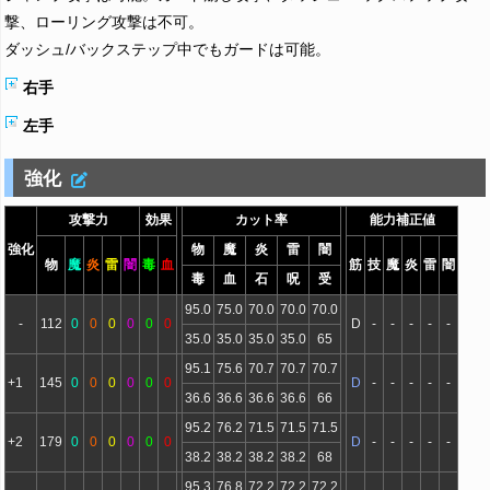
撃、ローリング攻撃は不可。
ダッシュ/バックステップ中でもガードは可能。
右手
左手
強化
攻撃力
効果
カット率
能力補正値
強化
物
魔
炎
雷
闇
物
魔
炎
雷
闇
毒
血
筋
技
魔
炎
雷
闇
毒
血
石
呪
受
95.0
75.0
70.0
70.0
70.0
-
112
0
0
0
0
0
0
D
-
-
-
-
-
35.0
35.0
35.0
35.0
65
95.1
75.6
70.7
70.7
70.7
+1
145
0
0
0
0
0
0
D
-
-
-
-
-
36.6
36.6
36.6
36.6
66
95.2
76.2
71.5
71.5
71.5
+2
179
0
0
0
0
0
0
D
-
-
-
-
-
38.2
38.2
38.2
38.2
68
95.3
76.8
72.2
72.2
72.2