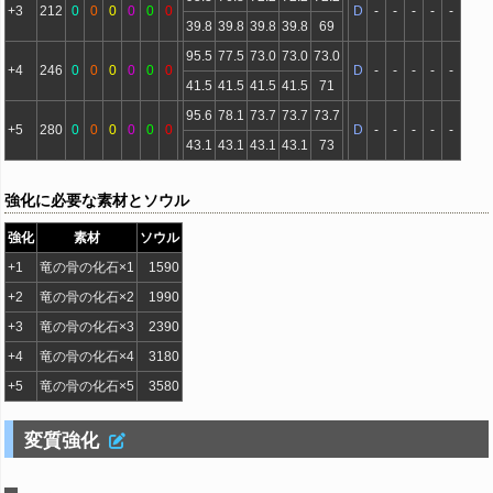
+3
212
0
0
0
0
0
0
D
-
-
-
-
-
39.8
39.8
39.8
39.8
69
95.5
77.5
73.0
73.0
73.0
+4
246
0
0
0
0
0
0
D
-
-
-
-
-
41.5
41.5
41.5
41.5
71
95.6
78.1
73.7
73.7
73.7
+5
280
0
0
0
0
0
0
D
-
-
-
-
-
43.1
43.1
43.1
43.1
73
強化に必要な素材とソウル
強化
素材
ソウル
+1
竜の骨の化石×1
1590
+2
竜の骨の化石×2
1990
+3
竜の骨の化石×3
2390
+4
竜の骨の化石×4
3180
+5
竜の骨の化石×5
3580
変質強化