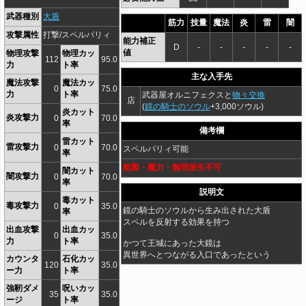
武器種別
大盾
筋力
技量
魔法
炎
雷
闇
攻撃属性
打撃/スペルパリィ
能力補正
D
-
-
-
-
-
値
物理攻撃
物理カッ
112
95.0
力
ト率
主な入手先
魔法攻撃
魔法カッ
0
75.0
力
ト率
武器屋オルニフェクスと
物々交換
店
(
鏡の騎士のソウル
+3,000ソウル)
炎カット
炎攻撃力
0
70.0
率
備考欄
雷カット
雷攻撃力
0
70.0
スペルパリィ可能
率
粗製・魔力・無明派生不可
闇カット
闇攻撃力
0
70.0
率
説明文
毒カット
毒攻撃力
0
35.0
鏡の騎士のソウルから生み出された大盾
率
スペルを反射する効果を持つ
出血攻撃
出血カッ
0
35.0
力
ト率
かつて王城にあった大鏡は
異世界へとつながる入口であったという
カウンタ
石化カッ
120
35.0
ー力
ト率
強靭ダメ
呪いカッ
35
35.0
ージ
ト率