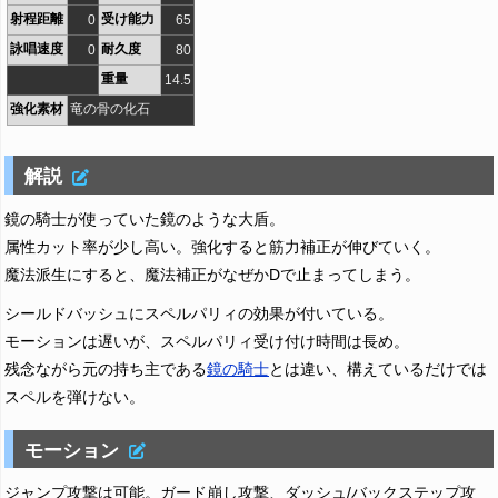
射程距離
受け能力
0
65
詠唱速度
耐久度
0
80
重量
14.5
強化素材
竜の骨の化石
解説
鏡の騎士が使っていた鏡のような大盾。
属性カット率が少し高い。強化すると筋力補正が伸びていく。
魔法派生にすると、魔法補正がなぜかDで止まってしまう。
シールドバッシュにスペルパリィの効果が付いている。
モーションは遅いが、スペルパリィ受け付け時間は長め。
残念ながら元の持ち主である
鏡の騎士
とは違い、構えているだけでは
スペルを弾けない。
モーション
ジャンプ攻撃は可能。ガード崩し攻撃、ダッシュ/バックステップ攻