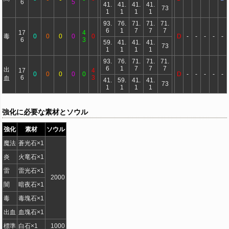
6
5
41.
41.
41.
41.
73
1
1
1
1
93.
76.
71.
71.
71.
6
1
7
7
7
17
4
毒
0
0
0
0
0
D
-
-
-
-
-
6
3
59.
41.
41.
41.
73
1
1
1
1
93.
76.
71.
71.
71.
6
1
7
7
7
出
17
4
0
0
0
0
0
D
-
-
-
-
-
6
3
血
41.
59.
41.
41.
73
1
1
1
1
強化に必要な素材とソウル
強化
素材
ソウル
魔法
蒼光石×1
炎
火竜石×1
雷
雷光石×1
2000
闇
暗夜石×1
毒
毒塊石×1
出血
血塊石×1
標準
白石×1
1000