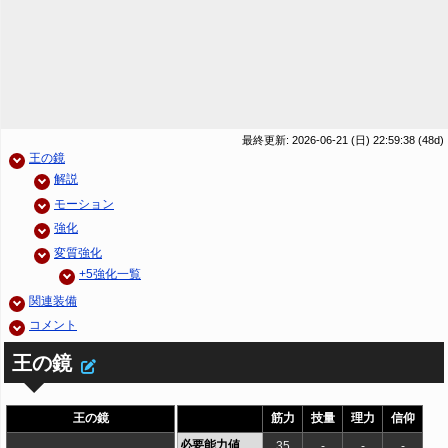
最終更新: 2026-06-21 (日) 22:59:38
(48d)
王の鏡
解説
モーション
強化
変質強化
+5強化一覧
関連装備
コメント
王の鏡
王の鏡
筋力
技量
理力
信仰
必要能力値
35
-
-
-