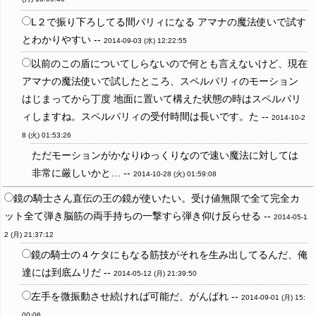
L２で振り下ろしてる間パリィになる アマナの魔法使いで試す
とわかりやすい --
2014-09-03 (水) 12:22:55
以前のこの盾についてしらないので何とも言えないけど、現在
アマナの魔法使いで試したところ、スペルパリィのモーション
はじまってから丁度 地面に置いて構えた状態の時はスペルパリ
ィしますね。スペルパリィの受付時間は長いです。た --
2014-10-2
8 (火) 01:53:26
ただモーションがかなりゆっくりなので速い魔法に対しては
非常に厳しいかと… --
2014-10-28 (火) 01:59:08
鏡の騎士さん直伝の王の鏡が使いたい。受け値無限で全て完全カ
ット全て弾き脳筋の両手持ちの一撃すら弾き仰け反らせる --
2014-05-1
2 (月) 21:37:12
鏡の騎士の４ケタにもなる筋技がそれを生み出してるんだ、俺
達には到底ムリだ --
2014-05-12 (月) 21:39:50
左手を微振動させ続ければ可能だ、がんばれ --
2014-09-01 (月) 15:
00:06