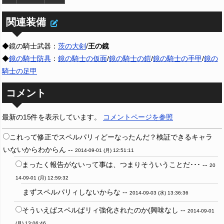
関連装備
◆鏡の騎士武器：
茨の大剣
/
王の鏡
◆
鏡の騎士防具
：
鏡の騎士の仮面
/
鏡の騎士の鎧
/
鏡の騎士の手甲
/
鏡の
騎士の足甲
コメント
最新の15件を表示しています。
コメントページを参照
これって修正でスペルパリィどーなったんだ？検証できるキャラ
いないからわからん --
2014-09-01 (月) 12:51:11
まったく報告がないって事は、つまりそういうことだ･･･ --
20
14-09-01 (月) 12:59:32
まずスペルパリィしないからな --
2014-09-03 (水) 13:36:36
そういえばスペルぱリィ強化されたのか(興味なし --
2014-09-01
(月) 13:06:46