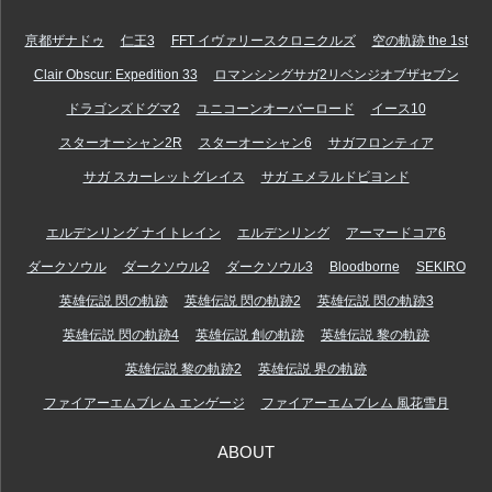
亰都ザナドゥ
仁王3
FFT イヴァリースクロニクルズ
空の軌跡 the 1st
Clair Obscur: Expedition 33
ロマンシングサガ2リベンジオブザセブン
ドラゴンズドグマ2
ユニコーンオーバーロード
イース10
スターオーシャン2R
スターオーシャン6
サガフロンティア
サガ スカーレットグレイス
サガ エメラルドビヨンド
エルデンリング ナイトレイン
エルデンリング
アーマードコア6
ダークソウル
ダークソウル2
ダークソウル3
Bloodborne
SEKIRO
英雄伝説 閃の軌跡
英雄伝説 閃の軌跡2
英雄伝説 閃の軌跡3
英雄伝説 閃の軌跡4
英雄伝説 創の軌跡
英雄伝説 黎の軌跡
英雄伝説 黎の軌跡2
英雄伝説 界の軌跡
ファイアーエムブレム エンゲージ
ファイアーエムブレム 風花雪月
ABOUT