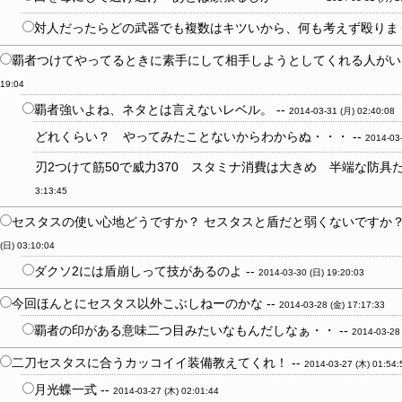
対人だったらどの武器でも複数はキツいから、何も考えず殴りまく
覇者つけてやってるときに素手にして相手しようとしてくれる人がいる
19:04
覇者強いよね、ネタとは言えないレベル。 --
2014-03-31 (月) 02:40:08
どれくらい？ やってみたことないからわからぬ・・・ --
2014-03
刃2つけて筋50で威力370 スタミナ消費は大きめ 半端な防具だ
3:13:45
セスタスの使い心地どうですか？ セスタスと盾だと弱くないですか？ 
(日) 03:10:04
ダクソ2には盾崩しって技があるのよ --
2014-03-30 (日) 19:20:03
今回ほんとにセスタス以外こぶしねーのかな --
2014-03-28 (金) 17:17:33
覇者の印がある意味二つ目みたいなもんだしなぁ・・ --
2014-03-28
二刀セスタスに合うカッコイイ装備教えてくれ！ --
2014-03-27 (木) 01:54:
月光蝶一式 --
2014-03-27 (木) 02:01:44