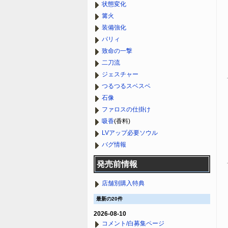
状態変化
篝火
装備強化
パリィ
致命の一撃
二刀流
ジェスチャー
つるつるスベスベ
石像
ファロスの仕掛け
吸香
(香料)
LVアップ必要ソウル
バグ情報
発売前情報
店舗別購入特典
最新の20件
2026-08-10
コメント/白募集ページ