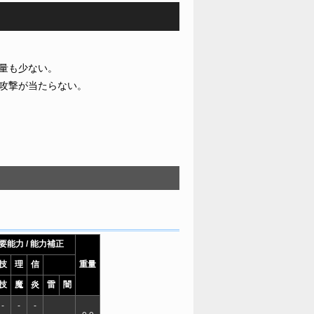
量も少ない。
攻撃が当たらない。
要能力 / 能力補正
技
理
信
重量
技
魔
炎
雷
闇
-
-
-