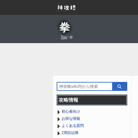
拳
Top
/
拳
攻略情報
初心者向け
お得な情報
よくある質問
2周目以降