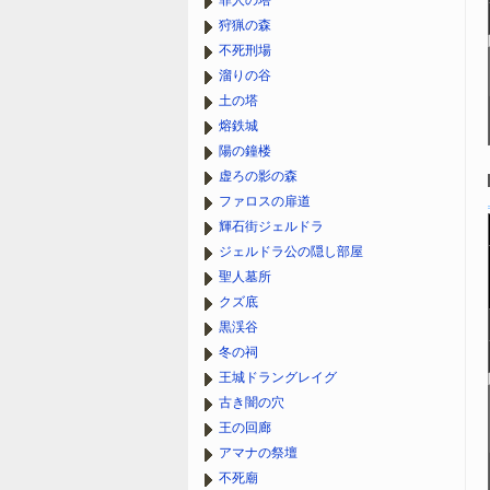
罪人の塔
狩猟の森
不死刑場
溜りの谷
土の塔
熔鉄城
陽の鐘楼
虚ろの影の森
ファロスの扉道
輝石街ジェルドラ
ジェルドラ公の隠し部屋
聖人墓所
クズ底
黒渓谷
冬の祠
王城ドラングレイグ
古き闇の穴
王の回廊
アマナの祭壇
不死廟