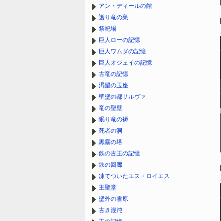
アン・ディールの館
護り竜の巣
祭祀場
巨人ローの記憶
巨人ワムダの記憶
巨人オジェイの記憶
古竜の記憶
渇望の玉座
聖壁の都サルヴァ
竜の聖壁
眠り竜の褥
死者の洞
黒霧の塔
鉄の古王の記憶
鉄の回廊
凍てついたエス・ロイエス
主聖堂
壁外の雪原
古き混沌