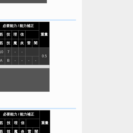
必要能力 / 能力補正
筋
技
理
信
重量
筋
技
魔
炎
雷
闇
10
7
-
-
0.5
A
B
-
-
-
-
必要能力 / 能力補正
筋
技
理
信
重量
筋
技
魔
炎
雷
闇