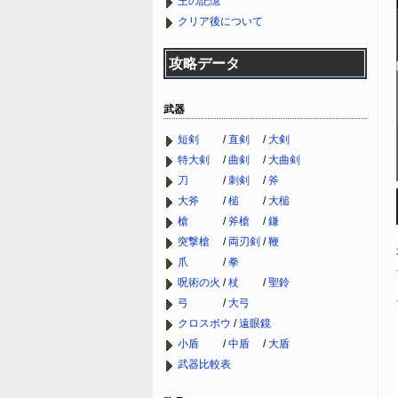
王の記憶
クリア後について
攻略データ
武器
短剣
/
直剣
/
大剣
特大剣
/
曲剣
/
大曲剣
刀
/
刺剣
/
斧
大斧
/
槌
/
大槌
槍
/
斧槍
/
鎌
突撃槍
/
両刃剣
/
鞭
爪
/
拳
呪術の火
/
杖
/
聖鈴
弓
/
大弓
クロスボウ
/
遠眼鏡
小盾
/
中盾
/
大盾
武器比較表