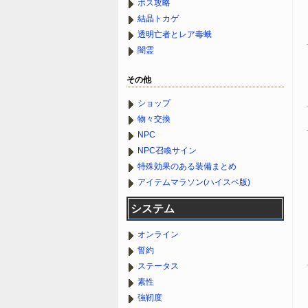
ボス攻略
結晶トカゲ
透明亡者とレア毒蛾
闇霊
その他
ショップ
物々交換
NPC
NPC召喚サイン
特殊効果のある装備まとめ
アイテムマラソン(ハイスペ版)
システム
オンライン
誓約
ステータス
素性
強靭度