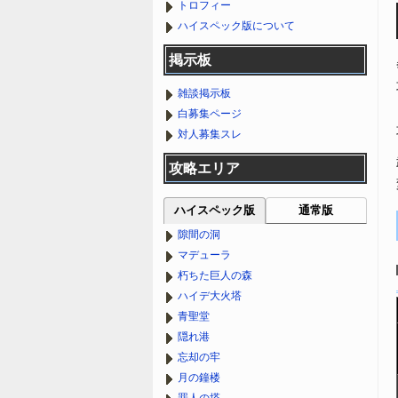
トロフィー
ハイスペック版について
掲示板
雑談掲示板
白募集ページ
対人募集スレ
攻略エリア
ハイスペック版
通常版
隙間の洞
マデューラ
朽ちた巨人の森
ハイデ大火塔
青聖堂
隠れ港
忘却の牢
月の鐘楼