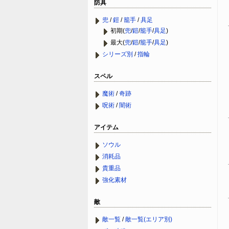
防具
兜
/
鎧
/
籠手
/
具足
初期(
兜
/
鎧
/
籠手
/
具足
)
最大(
兜
/
鎧
/
籠手
/
具足
)
シリーズ別
/
指輪
スペル
魔術
/
奇跡
呪術
/
闇術
アイテム
ソウル
消耗品
貴重品
強化素材
敵
敵一覧
/
敵一覧(エリア別)