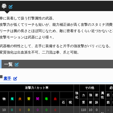
拳
拳に装着して扱う打撃属性の武器。
攻撃力が低くてリーチも短いが、能力補正値が高く攻撃のスタミナ消費
リーチは腕の長さとほぼ同じなため、敵に密着するくらい近づかないと
攻撃モーションは武器により様々。
武器種の特性として、左手に装備すると片手の強攻撃がパリィになる。
変質強化は出血派生不可。二刀流は拳、爪と可能。
一覧
素手
攻撃力 / カット率
その他
必
強
属
カ
強
射
筋
化
性
物
魔
炎
雷
闇
毒
血
石
呪
受
耐
詠
筋
10
0
0
0
0
0
0
110
10
0
-