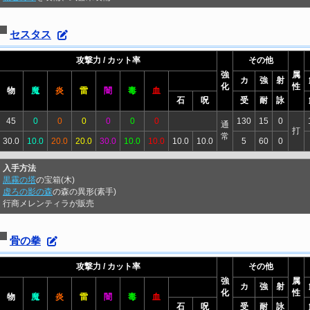
セスタス
攻撃力 / カット率
その他
強
属
カ
強
射
化
性
物
魔
炎
雷
闇
毒
血
石
呪
受
耐
詠
45
0
0
0
0
0
0
130
15
0
通
打
常
30.0
10.0
20.0
20.0
30.0
10.0
10.0
10.0
10.0
5
60
0
入手方法
黒霧の塔
の宝箱(木)
虚ろの影の森
の森の異形(素手)
行商メレンティラが販売
骨の拳
攻撃力 / カット率
その他
強
属
カ
強
射
化
性
物
魔
炎
雷
闇
毒
血
石
呪
受
耐
詠