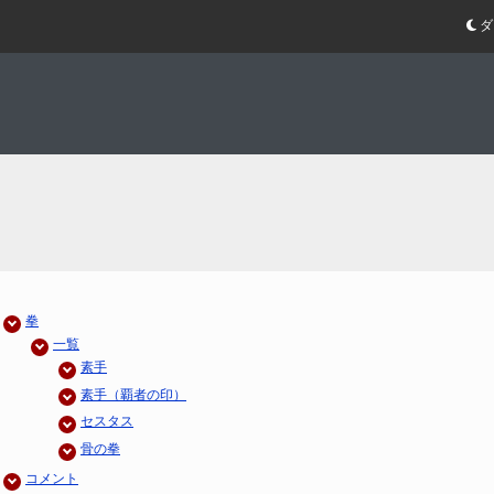
ダ
拳
一覧
素手
素手（覇者の印）
セスタス
骨の拳
コメント