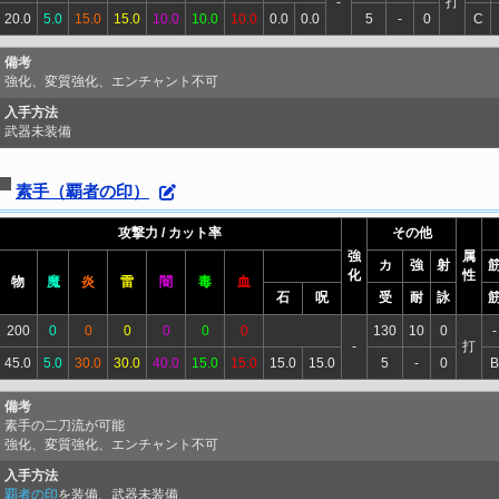
-
打
20.0
5.0
15.0
15.0
10.0
10.0
10.0
0.0
0.0
5
-
0
C
備考
強化、変質強化、エンチャント不可
入手方法
武器未装備
素手（覇者の印）
攻撃力 / カット率
その他
強
属
カ
強
射
化
性
物
魔
炎
雷
闇
毒
血
石
呪
受
耐
詠
200
0
0
0
0
0
0
130
10
0
-
-
打
45.0
5.0
30.0
30.0
40.0
15.0
15.0
15.0
15.0
5
-
0
B
備考
素手の二刀流が可能
強化、変質強化、エンチャント不可
入手方法
覇者の印
を装備、武器未装備