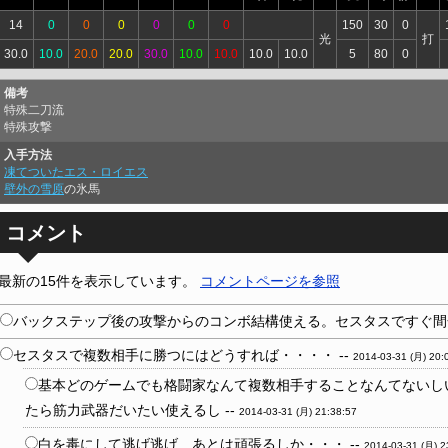
14
0
0
0
0
0
0
150
30
0
光
打
30.0
10.0
20.0
20.0
30.0
10.0
10.0
10.0
10.0
5
80
0
備考
特殊二刀流
特殊攻撃
入手方法
凍てついたエス・ロイエス
壁外の雪原
の氷馬
コメント
最新の15件を表示しています。
コメントページを参照
バックステップ後の攻撃からのコンボ結構使える。セスタスですぐ間合
セスタスで複数相手に勝つにはどうすれば・・・・ --
2014-03-31 (月) 20:
基本どのゲームでも格闘家なんて複数相手することなんてないし
たら筋力武器だいたい使えるし --
2014-03-31 (月) 21:38:57
白を毒にして逃げ逃げ あとは頑張るしか・・・ --
2014-03-31 (月) 2