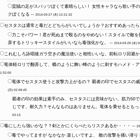
蛮賊の足がスパッツぽくて素晴らしい！ 女性キャラなら歌い手の
クぽくなる --
2014-03-27 (木) 12:21:32
セスタスは通常と毒だとどちらがいいでしょうか？おすすめあったら教
力こそパワー！君が死ぬまで殴るのをやめない！スタイルで敵を
弄するトリッキースタイルがいいなら毒強化かな。 --
2014-03-26 (水) 0
これむしろ詠唱後ガラ空きの魔法使いと相性いいな。前転ロリ回避から
竜体軽ロリで翻弄して、蝶のように舞い蜂のように刺すモハメド・アリプ
1:52:00
竜体でセスタス使うと攻撃力上がるの？ 覇者の印でセスタスの威力
(月) 02:09:45
覇者の印の効果は素手のみ、セスタスには意味がない。筋力50で攻
じです。耐久力？そんなものはありません。竜体を乗せるともっと
03:13
毒にしたら強いかな？？剣とかにくらべたらリスクあるか・・・ --
20
毒でやってますが なかなか 楽しいですよ、 敵の攻撃を掻い潜り 