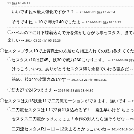
21 (金) 16:46:11
いいですねｗ最大強化ですか？？ --
2014-03-21 (金) 17:47:54
そうですね ＋10で 毒が140でしたよ --
2014-03-21 (金) 18:16:25
ハベルの下に月下蝶着込んで身を焦がしながら毒セスタス、勝て
楽しい --
2014-03-25 (火) 05:15:26
セスタスプラス10で上質戦士の方居たら補正入れての威力教えてくださ
セスタス+10は筋45、技30で威力260になります。 --
2014-03-20 (木)
けっこういいね。ありがとうセスタス縛り余裕でいける強さだ -
筋50、技14で攻撃力251です --
2014-03-21 (金) 05:22:31
筋力27で245つえええ --
2014-03-23 (日) 23:44:39
セスタスは力15技量11で二刀流モーションができます。強いです --
2
二刀流セスタスは L1で2発叩き込めるぞ！ 発生早いけど ちょっ
セスタス二刀流かっけぇぇぇぇ！今作の対人なら強そうだな --
20
二刀流セスタスR1→L1→L2決まるとかっこいいね --
2014-03-19 (水)