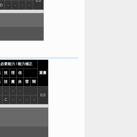
0.0
D
-
-
-
-
必要能力 / 能力補正
筋
技
理
信
重量
筋
技
魔
炎
雷
闇
-
-
-
0.0
C
-
-
-
-