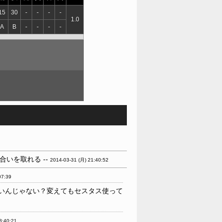
15
30
-
-
-
-
1.0
A
B
-
-
-
-
いを取れる --
2014-03-31 (月) 21:40:52
07:39
いんじゃない？変えてもセスタス使って
3:40:21