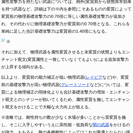
属性攻撃力を持たない武器については、例外(変質前から状態異常効果
を持つ武器など。詳細は下の※内を参照)こそあるものの変質によって
変質前の物理基礎攻撃力の0.70倍に等しい属性基礎攻撃力が追加さ
れ、その代わりに物理基礎攻撃力が変質前の0.70倍となる。これらを
単純に足した合計基礎攻撃力は変質前の1.40倍にもなる。
※
それに加えて、物理武器を属性変質させると未変質の状態よりもエン
チャント呪文(変質属性と一致していなくてもよい)による追加攻撃力
が上昇する傾向がある。
以上より、変質前の能力補正が低い物理武器(
レイピア
など)や、変質
前の基礎攻撃力が高い物理武器(
グレートソード
など)については、変
質による物理補正の弱体化よりも合計基礎攻撃力の増加・エンチャン
ト呪文とのシナジーが効いてくるため、属性変質を施してエンチャン
ト呪文をかけることで大幅な火力向上が狙える。
※攻略では、耐性持ちの数が少なく水場が多いことから雷変質を施
し、そこに入手しやすいうえに高性能・低負荷な
闇の武器
をかけるの
が強力。もちろん、敵の各種耐性によってはこれが最適とならない場