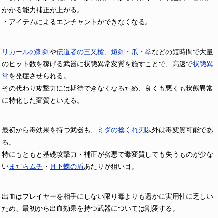
かかる能力補正が上がる。
・アイテムによるエンチャントができなくなる。
リカールの刺剣
や
伝道者の三又槍
、
短剣
・
爪
・
拳
などの短時間で大量
のヒット数を稼げる武器に状態異常変質を施すことで、高速で
状態異
常
を発症させられる。
その代わり攻撃力には期待できなくなるため、良くも悪くも状態異常
に特化した変質といえる。
最初から毒効果を持つ武器も、
ミダの捻くれ刃
以外は毒変質可能であ
る。
特にもともと基礎攻撃力・補正が劣悪で毒変質しても失うものが少な
い
まだらムチ
・
月下蝶の盾
あたりが狙い目。
出血はプレイヤーを相手にしない限り毒よりも遥かに実用性に乏しい
ため、最初から出血効果を持つ武器については割愛する。