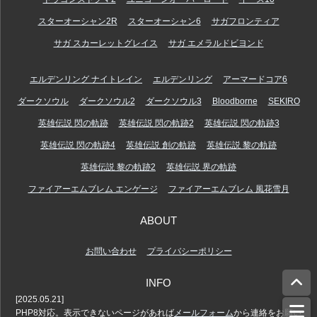
スターオーシャン2R
スターオーシャン6
サガフロンティア
サガ スカーレットグレイス
サガ エメラルドビヨンド
エルデンリング ナイトレイン
エルデンリング
アーマードコア6
ダークソウル
ダークソウル2
ダークソウル3
Bloodborne
SEKIRO
英雄伝説 閃の軌跡
英雄伝説 閃の軌跡2
英雄伝説 閃の軌跡3
英雄伝説 閃の軌跡4
英雄伝説 創の軌跡
英雄伝説 黎の軌跡
英雄伝説 黎の軌跡2
英雄伝説 界の軌跡
ファイアーエムブレム エンゲージ
ファイアーエムブレム 風花雪月
ABOUT
お問い合わせ
プライバシーポリシー
INFO
[2025.05.21]
PHP8対応。表示できないページがあれば
メールフォーム
から連絡をお願い