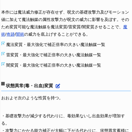
本作には魔法威力修正が存在せず、呪文の基礎攻撃力及びモーション
値に加えて魔法触媒の属性攻撃力が呪文の威力に影響を及ぼす。その
ため変質可能な魔法触媒を魔法変質/雷変質/闇変質させることで、
魔
術
/
奇跡
/
闇術
の威力を底上げすることができる。
魔法変質・最大強化で補正倍率の大きい魔法触媒一覧
雷変質・最大強化で補正倍率の大きい魔法触媒一覧
闇変質・最大強化で補正倍率の大きい魔法触媒一覧
状態異常(毒・出血)変質
おおよそ次のような性質を持つ。
・基礎攻撃力が減少する代わりに、毒効果ないし出血効果が増加す
る。
・攻撃力にかかる能力補正が大幅に下がる代わりに、状態異常蓄積に