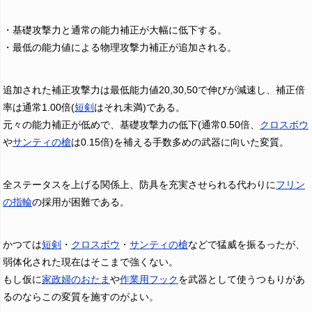
・基礎攻撃力と通常の能力補正が大幅に低下する。
・最低の能力値による物理攻撃力補正が追加される。
追加された補正攻撃力は最低能力値20,30,50で伸びが減速し、補正倍
率は通常1.00倍(
短剣
はそれ未満)である。
元々の能力補正が低めで、基礎攻撃力の低下(通常0.50倍、
クロスボウ
や
サンティの槍
は0.15倍)を補える手数多めの武器に向いた変質。
全ステータスを上げる関係上、防具を充実させられる代わりに
フリン
の指輪
の採用が困難である。
かつては
短剣
・
クロスボウ
・
サンティの槍
などで猛威を振るったが、
弱体化された現在はそこまで強くない。
もし仮に
家政婦のおたま
や
作業用フック
を武器として使うつもりがあ
るのならこの変質を施すのがよい。