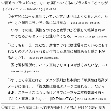
普通のプラス10のと、なにか属性ついてるのプラス5ってどっちが
イイの？？？ --
2014-03-18 (火) 12:42:06
基本的には何か属性ついていた方が通りはよくなると思う。た
だ付けた属性に強い強い敵には注意な --
2014-03-18 (火) 19:00:29
いや、その逆。属性をつけると攻撃力が分散して軽減されや
すくなるからダメージは通り辛くなる。 --
2014-03-18 (火) 22:09:02
どっちも一長一短だな。属性つければ物理通りにくいのにもそ
れなりのダメ入れられるが付与した属性に耐性あると威力下が
るわけだし --
2014-03-19 (水) 04:34:41
要は適材適所ね。ハイデ直剣よりメイスが効くみたいな。 --
2
014-03-20 (木) 00:28:18
すっごく今更だけど、ダクソ系列は基本的に「単属性は最高ダ
メージに優れ」、「複属性は最低ダメージに優れる」。だから
まあ、ステータスにもよるけどサブに一本か二本複数属性持っ
ておくと状況に困らない -- [ID:F4cctzTYye.]
2019-04-25 (木) 15:16:13
魔力にしたら魔法に比べて理力補正もさがるんだけど？誰が魔力