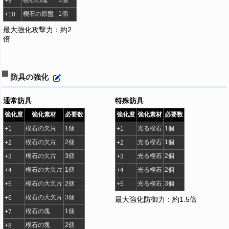
楔石の塊
3個
+9
楔石の原盤
1個
+10
最大強化攻撃力：約2
倍
防具の強化
通常防具
特殊防具
強化度
強化素材
必要数
強化度
強化素材
必要数
楔石の欠片
1個
光る楔石
1個
+1
+1
楔石の欠片
2個
光る楔石
1個
+2
+2
楔石の欠片
3個
光る楔石
2個
+3
+3
楔石の大欠片
1個
光る楔石
2個
+4
+4
楔石の大欠片
2個
光る楔石
3個
+5
+5
楔石の大欠片
3個
+6
最大強化防御力：約1.5倍
楔石の塊
1個
+7
楔石の塊
2個
+8