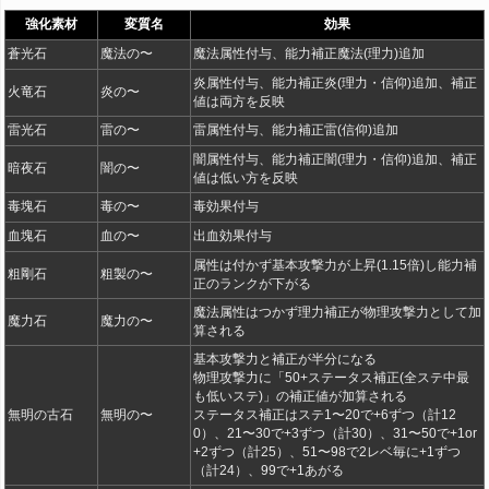
強化素材
変質名
効果
蒼光石
魔法の〜
魔法属性付与、能力補正魔法(理力)追加
炎属性付与、能力補正炎(理力・信仰)追加、補正
火竜石
炎の〜
値は両方を反映
雷光石
雷の〜
雷属性付与、能力補正雷(信仰)追加
闇属性付与、能力補正闇(理力・信仰)追加、補正
暗夜石
闇の〜
値は低い方を反映
毒塊石
毒の〜
毒効果付与
血塊石
血の〜
出血効果付与
属性は付かず基本攻撃力が上昇(1.15倍)し能力補
粗剛石
粗製の〜
正のランクが下がる
魔法属性はつかず理力補正が物理攻撃力として加
魔力石
魔力の〜
算される
基本攻撃力と補正が半分になる
物理攻撃力に「50+ステータス補正(全ステ中最
も低いステ)」の補正値が加算される
無明の古石
無明の〜
ステータス補正はステ1〜20で+6ずつ（計12
0）、21〜30で+3ずつ（計30）、31〜50で+1or
+2ずつ（計25）、51〜98で2レベ毎に+1ずつ
（計24）、99で+1あがる