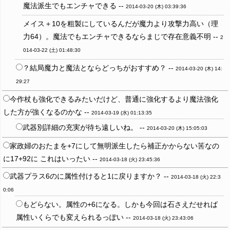
魔法派生でもエンチャできる --
2014-03-20 (木) 03:39:36
メイス＋10を粗製にしているんだが魔力より攻撃力高い（理
力64）。魔法でもエンチャできるならまじで存在意義不明 --
2
014-03-22 (土) 01:48:30
？結局魔力と魔法とならどっちがおすすめ？ --
2014-03-20 (木) 14:
29:27
今作杖も強化できるみたいだけど、普通に強化するより魔法強化
した方が強くなるのかな --
2014-03-19 (水) 01:13:35
武器別詳細の充実が待ち遠しいね。 --
2014-03-20 (木) 15:05:03
家政婦のおたまを+7にして無明派生したら補正かからない筈なの
に17+92に これはいったい --
2014-03-18 (火) 23:45:36
武器プラス6のに属性付けると1に戻りますか？ --
2014-03-18 (火) 22:3
0:06
もどらない。属性の+6になる。しかも今回は石さえだせれば
属性いくらでも変えられるっぽい --
2014-03-18 (火) 23:43:06