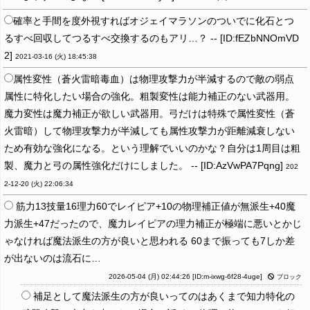
確率と手間を度外視すればオジェイマラソンのついでに化石とつ
るすべ回収してつるすべ交換するのもアリ…？ -- [ID:fEZbNNOmVD
2]
2021-03-16 (火) 18:45:38
属性変性（蒼火雷暗毒血）は物理攻撃力が半減するので敵の弱点
属性に特化したい場合の強化。粗製変性は能力補正のない武器用。
魔力変性は魔力補正が欲しい武器用。弓だけは特殊で属性変性（蒼
火雷暗）して物理攻撃力が半減しても属性攻撃力が距離減衰しない
ため有効な強化になる。という理解でいいのかな？自分は1周目は粗
製、魔力と弓の属性強化だけにしました。 -- [ID:AzVwPA7Pqng]
202
2-12-20 (火) 22:06:34
筋力13技量16理力60でレイピア+10の物理補正値が無派生+40魔
力派生+47だったので、魔力レイピアの理力補正が極端に悪いとかじ
ゃなければ魔法派生の方が良いと思われる 60まで振っても7しか差
が出ないのは流石に…
2026-05-04 (月) 02:44:26
[ID:m-ixwg-6f28-4uge]
ブロック
補足として魔法派生の方が良いってのはあくまで知力特化の