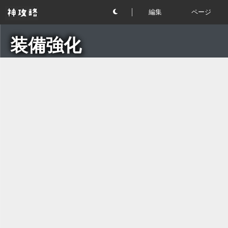
編集
ページ
装備強化