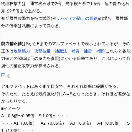
物理攻撃力は、通常楔石系で2倍、光る楔石系で1.5倍、竜の骨の化石
系で2.5倍まで上がる。
初期属性攻撃力を持つ武器(例：
ハイデの騎士の直剣
)の場合、属性部
分の倍率は武器によって異なる。
能力補正値
はSからEまでのアルファベットで表示されているが、その
正体は
攻撃筋力
・
攻撃技量
・
補魔法
・
補炎
・
補雷
・
補闇
(これらと各能
力値との関係は下の※内を参照)にかかる倍率であり、これによって各
属性の補正攻撃力が算出される。
※
アルファベットはあくまで目安で、それぞれ倍率に範囲がある。
そのため、たとえば最終強化時にA→Sとなったとき、それほど差がな
かったりする。
■イメージ
A：0.8倍〜0.95倍 S:1.0倍〜・・・
・・・A1（0.8倍） A2（0.85倍） A3（0.9倍） A4（0.95倍） S
1（1.0倍）・・・