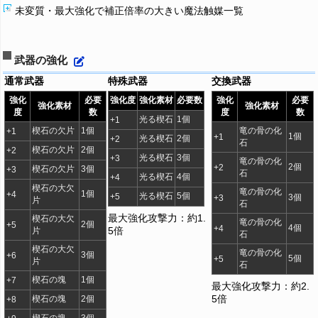
未変質・最大強化で補正倍率の大きい魔法触媒一覧
武器の強化
通常武器
特殊武器
交換武器
強化
必要
強化度
強化素材
必要数
強化
必要
強化素材
強化素材
度
数
度
数
光る楔石
1個
+1
楔石の欠片
1個
竜の骨の化
+1
1個
+1
光る楔石
2個
+2
石
楔石の欠片
2個
+2
光る楔石
3個
+3
竜の骨の化
2個
+2
楔石の欠片
3個
+3
石
光る楔石
4個
+4
楔石の大欠
竜の骨の化
1個
+4
光る楔石
5個
+5
3個
+3
片
石
最大強化攻撃力：約1.
楔石の大欠
竜の骨の化
2個
+5
4個
+4
5倍
片
石
楔石の大欠
竜の骨の化
3個
+6
5個
+5
片
石
楔石の塊
1個
+7
最大強化攻撃力：約2.
5倍
楔石の塊
2個
+8