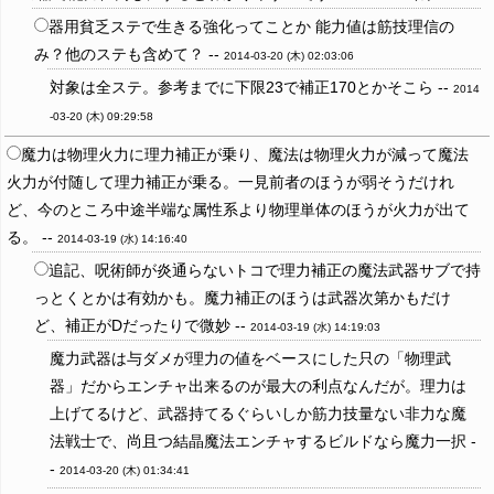
器用貧乏ステで生きる強化ってことか 能力値は筋技理信の
み？他のステも含めて？ --
2014-03-20 (木) 02:03:06
対象は全ステ。参考までに下限23で補正170とかそこら --
2014
-03-20 (木) 09:29:58
魔力は物理火力に理力補正が乗り、魔法は物理火力が減って魔法
火力が付随して理力補正が乗る。一見前者のほうが弱そうだけれ
ど、今のところ中途半端な属性系より物理単体のほうが火力が出て
る。 --
2014-03-19 (水) 14:16:40
追記、呪術師が炎通らないトコで理力補正の魔法武器サブで持
っとくとかは有効かも。魔力補正のほうは武器次第かもだけ
ど、補正がDだったりで微妙 --
2014-03-19 (水) 14:19:03
魔力武器は与ダメが理力の値をベースにした只の「物理武
器」だからエンチャ出来るのが最大の利点なんだが。理力は
上げてるけど、武器持てるぐらいしか筋力技量ない非力な魔
法戦士で、尚且つ結晶魔法エンチャするビルドなら魔力一択 -
-
2014-03-20 (木) 01:34:41