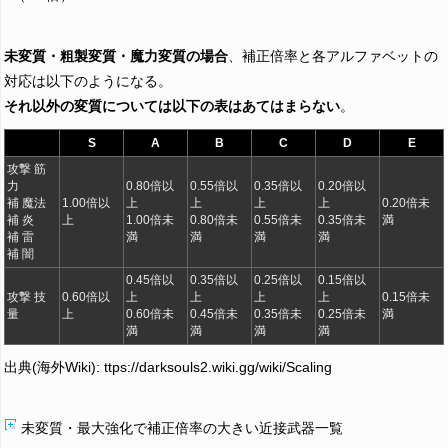
未変質・粗製変質・魔力変質の場合
、補正倍率と各アルファベットの
対応は以下のようになる。
それ以外の変質については以下の表はあてはまらない
。
S
A
B
C
D
E
攻撃 筋
力
0.80倍以
0.55倍以
0.35倍以
0.20倍以
補 魔法
1.00倍以
上
上
上
上
0.20倍未
補 炎
上
1.00倍未
0.80倍未
0.55倍未
0.35倍未
満
補 雷
満
満
満
満
補 闇
0.45倍以
0.35倍以
0.25倍以
0.15倍以
攻撃 技
0.60倍以
上
上
上
上
0.15倍未
量
上
0.60倍未
0.45倍未
0.35倍未
0.25倍未
満
満
満
満
満
出典(海外Wiki): ttps://darksouls2.wiki.gg/wiki/Scaling
未変質・最大強化で補正倍率の大きい近接武器一覧