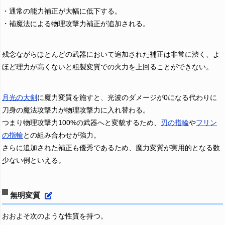
・通常の能力補正が大幅に低下する。
・補魔法による物理攻撃力補正が追加される。
残念ながらほとんどの武器において追加された補正は非常に渋く、よ
ほど理力が高くないと粗製変質での火力を上回ることができない。
月光の大剣
に魔力変質を施すと、光波のダメージが0になる代わりに
刀身の魔法攻撃力が物理攻撃力に入れ替わる。
つまり物理攻撃力100%の武器へと変貌するため、
刃の指輪
や
フリン
の指輪
との組み合わせが強力。
さらに追加された補正も優秀であるため、魔力変質が実用的となる数
少ない例といえる。
無明変質
おおよそ次のような性質を持つ。