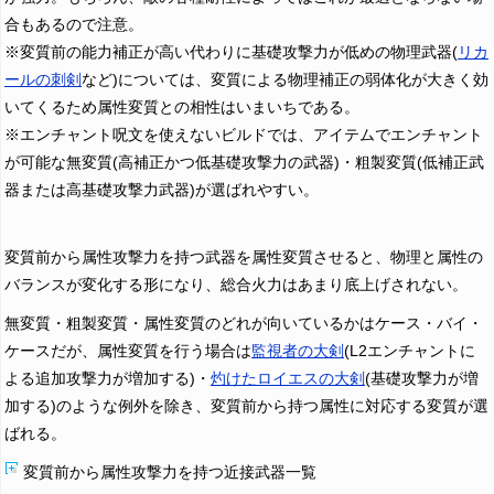
合もあるので注意。
※変質前の能力補正が高い代わりに基礎攻撃力が低めの物理武器(
リカ
ールの刺剣
など)については、変質による物理補正の弱体化が大きく効
いてくるため属性変質との相性はいまいちである。
※エンチャント呪文を使えないビルドでは、アイテムでエンチャント
が可能な無変質(高補正かつ低基礎攻撃力の武器)・粗製変質(低補正武
器または高基礎攻撃力武器)が選ばれやすい。
変質前から属性攻撃力を持つ武器を属性変質させると、物理と属性の
バランスが変化する形になり、総合火力はあまり底上げされない。
無変質・粗製変質・属性変質のどれが向いているかはケース・バイ・
ケースだが、属性変質を行う場合は
監視者の大剣
(L2エンチャントに
よる追加攻撃力が増加する)・
灼けたロイエスの大剣
(基礎攻撃力が増
加する)のような例外を除き、変質前から持つ属性に対応する変質が選
ばれる。
変質前から属性攻撃力を持つ近接武器一覧