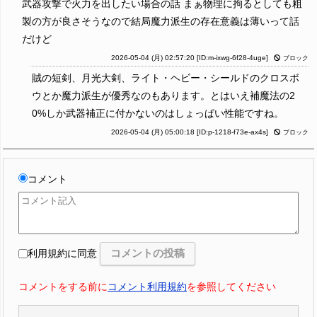
武器攻撃で火力を出したい場合の話 まぁ物理に拘るとしても粗
製の方が良さそうなので結局魔力派生の存在意義は薄いって話
だけど
2026-05-04 (月) 02:57:20
[ID:m-ixwg-6f28-4uge]
ブロック
賊の短剣、月光大剣、ライト・ヘビー・シールドのクロスボ
ウとか魔力派生が優秀なのもあります。とはいえ補魔法の2
0%しか武器補正に付かないのはしょっぱい性能ですね。
2026-05-04 (月) 05:00:18
[ID:p-1218-f73e-ax4s]
ブロック
コメント
利用規約に同意
コメントをする前に
コメント利用規約
を参照してください