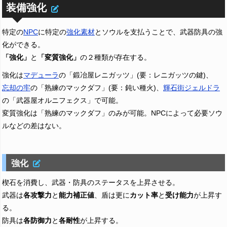
装備強化
特定の
NPC
に特定の
強化素材
とソウルを支払うことで、武器防具の強
化ができる。
「強化」
と
「変質強化」
の２種類が存在する。
強化は
マデューラ
の「鍛冶屋レニガッツ」(要：レニガッツの鍵)、
忘却の牢
の「熟練のマックダフ」(要：鈍い種火)、
輝石街ジェルドラ
の「武器屋オルニフェクス」で可能。
変質強化は「熟練のマックダフ」のみが可能。NPCによって必要ソウ
ルなどの差はない。
強化
楔石を消費し、武器・防具のステータスを上昇させる。
武器は
各攻撃力
と
能力補正値
、盾は更に
カット率
と
受け能力
が上昇す
る。
防具は
各防御力
と
各耐性
が上昇する。