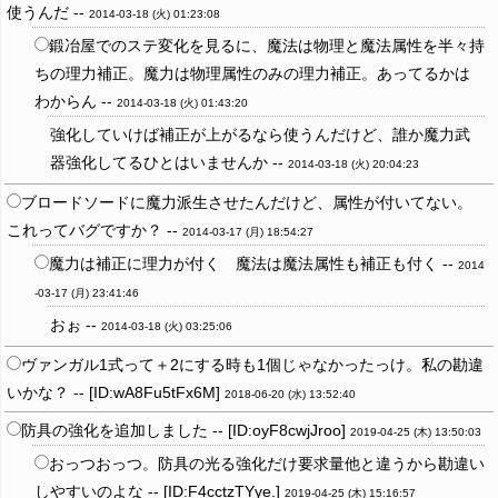
使うんだ --
2014-03-18 (火) 01:23:08
鍛冶屋でのステ変化を見るに、魔法は物理と魔法属性を半々持
ちの理力補正。魔力は物理属性のみの理力補正。あってるかは
わからん --
2014-03-18 (火) 01:43:20
強化していけば補正が上がるなら使うんだけど、誰か魔力武
器強化してるひとはいませんか --
2014-03-18 (火) 20:04:23
ブロードソードに魔力派生させたんだけど、属性が付いてない。
これってバグですか？ --
2014-03-17 (月) 18:54:27
魔力は補正に理力が付く 魔法は魔法属性も補正も付く --
2014
-03-17 (月) 23:41:46
おぉ --
2014-03-18 (火) 03:25:06
ヴァンガル1式って＋2にする時も1個じゃなかったっけ。私の勘違
いかな？ -- [ID:wA8Fu5tFx6M]
2018-06-20 (水) 13:52:40
防具の強化を追加しました -- [ID:oyF8cwjJroo]
2019-04-25 (木) 13:50:03
おっつおっつ。防具の光る強化だけ要求量他と違うから勘違い
しやすいのよな -- [ID:F4cctzTYye.]
2019-04-25 (木) 15:16:57