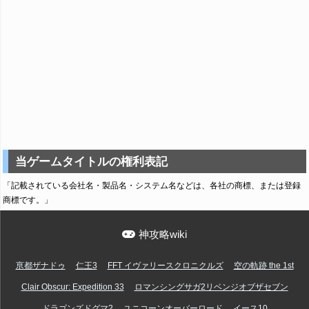
当ゲームタイトルの権利表記
「記載されている会社名・製品名・システム名などは、各社の商標、または登録
商標です。」
神攻略wiki
亰都ザナドゥ
仁王3
FFT イヴァリースクロニクルズ
空の軌跡 the 1st
Clair Obscur: Expedition 33
ロマンシングサガ2リベンジオブザセブン
ドラゴンズドグマ2
ユニコーンオーバーロード
イース10