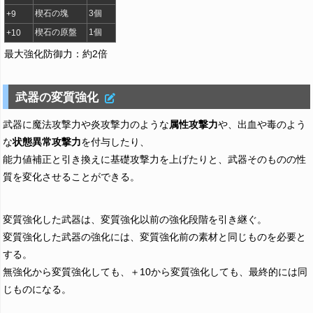
楔石の塊
3個
+9
楔石の原盤
1個
+10
最大強化防御力：約2倍
武器の変質強化
武器に魔法攻撃力や炎攻撃力のような
属性攻撃力
や、出血や毒のよう
な
状態異常攻撃力
を付与したり、
能力値補正と引き換えに基礎攻撃力を上げたりと、武器そのものの性
質を変化させることができる。
変質強化した武器は、変質強化以前の強化段階を引き継ぐ。
変質強化した武器の強化には、変質強化前の素材と同じものを必要と
する。
無強化から変質強化しても、＋10から変質強化しても、最終的には同
じものになる。