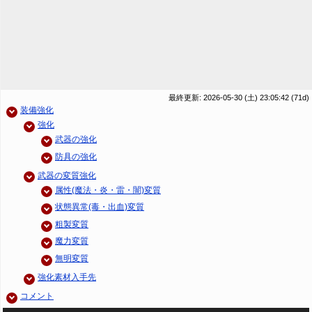
最終更新: 2026-05-30 (土) 23:05:42
(71d)
装備強化
強化
武器の強化
防具の強化
武器の変質強化
属性(魔法・炎・雷・闇)変質
状態異常(毒・出血)変質
粗製変質
魔力変質
無明変質
強化素材入手先
コメント