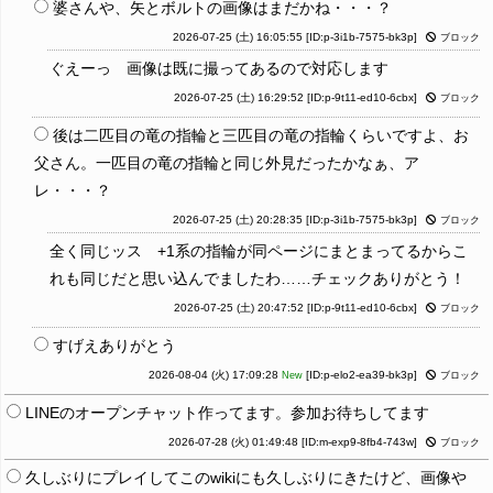
婆さんや、矢とボルトの画像はまだかね・・・？
2026-07-25 (土) 16:05:55
[ID:p-3i1b-7575-bk3p]
ブロック
ぐえーっ 画像は既に撮ってあるので対応します
2026-07-25 (土) 16:29:52
[ID:p-9t11-ed10-6cbx]
ブロック
後は二匹目の竜の指輪と三匹目の竜の指輪くらいですよ、お
父さん。一匹目の竜の指輪と同じ外見だったかなぁ、ア
レ・・・？
2026-07-25 (土) 20:28:35
[ID:p-3i1b-7575-bk3p]
ブロック
全く同じッス +1系の指輪が同ページにまとまってるからこ
れも同じだと思い込んでましたわ……チェックありがとう！
2026-07-25 (土) 20:47:52
[ID:p-9t11-ed10-6cbx]
ブロック
すげえありがとう
2026-08-04 (火) 17:09:28
[ID:p-elo2-ea39-bk3p]
New
ブロック
LINEのオープンチャット作ってます。参加お待ちしてます
2026-07-28 (火) 01:49:48
[ID:m-exp9-8fb4-743w]
ブロック
久しぶりにプレイしてこのwikiにも久しぶりにきたけど、画像や