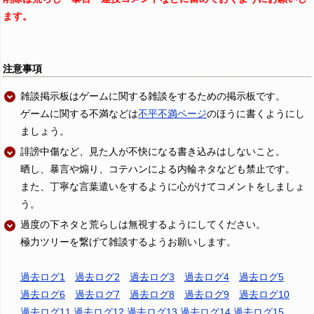
ます。
注意事項
雑談掲示板はゲームに関する雑談をするための掲示板です。
ゲームに関する不満などは
不平不満ページ
のほうに書くようにし
ましょう。
誹謗中傷など、見た人が不快になる書き込みはしないこと。
晒し、暴言や煽り、コテハンによる内輪ネタなども禁止です。
また、丁寧な言葉遣いをするように心がけてコメントをしましょ
う。
過度の下ネタと荒らしは無視するようにしてください。
極力ツリーを繋げて雑談するようお願いします。
過去ログ1
過去ログ2
過去ログ3
過去ログ4
過去ログ5
過去ログ6
過去ログ7
過去ログ8
過去ログ9
過去ログ10
過去ログ11
過去ログ12
過去ログ13
過去ログ14
過去ログ15