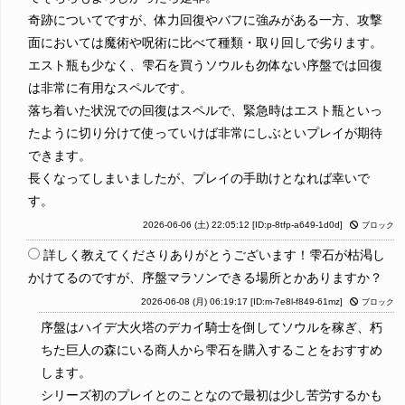
奇跡についてですが、体力回復やバフに強みがある一方、攻撃
面においては魔術や呪術に比べて種類・取り回しで劣ります。
エスト瓶も少なく、雫石を買うソウルも勿体ない序盤では回復
は非常に有用なスペルです。
落ち着いた状況での回復はスペルで、緊急時はエスト瓶といっ
たように切り分けて使っていけば非常にしぶといプレイが期待
できます。
長くなってしまいましたが、プレイの手助けとなれば幸いで
す。
2026-06-06 (土) 22:05:12
[ID:p-8tfp-a649-1d0d]
ブロック
詳しく教えてくださりありがとうございます！雫石が枯渇し
かけてるのですが、序盤マラソンできる場所とかありますか？
2026-06-08 (月) 06:19:17
[ID:m-7e8l-f849-61mz]
ブロック
序盤はハイデ大火塔のデカイ騎士を倒してソウルを稼ぎ、朽
ちた巨人の森にいる商人から雫石を購入することをおすすめ
します。
シリーズ初のプレイとのことなので最初は少し苦労するかも