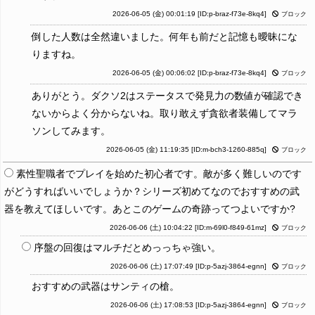
2026-06-05 (金) 00:01:19
[ID:p-braz-f73e-8kq4]
ブロック
倒した人数は全然違いました。何年も前だと記憶も曖昧にな
りますね。
2026-06-05 (金) 00:06:02
[ID:p-braz-f73e-8kq4]
ブロック
ありがとう。ダクソ2はステータスで発見力の数値が確認でき
ないからよく分からないね。取り敢えず貪欲者装備してマラ
ソンしてみます。
2026-06-05 (金) 11:19:35
[ID:m-bch3-1260-885q]
ブロック
素性聖職者でプレイを始めた初心者です。敵が多く難しいのです
がどうすればいいでしょうか？シリーズ初めてなのでおすすめの武
器を教えてほしいです。あとこのゲームの奇跡ってつよいですか?
2026-06-06 (土) 10:04:22
[ID:m-69l0-f849-61mz]
ブロック
序盤の回復はマルチだとめっっちゃ強い。
2026-06-06 (土) 17:07:49
[ID:p-5azj-3864-egnn]
ブロック
おすすめの武器はサンティの槍。
2026-06-06 (土) 17:08:53
[ID:p-5azj-3864-egnn]
ブロック