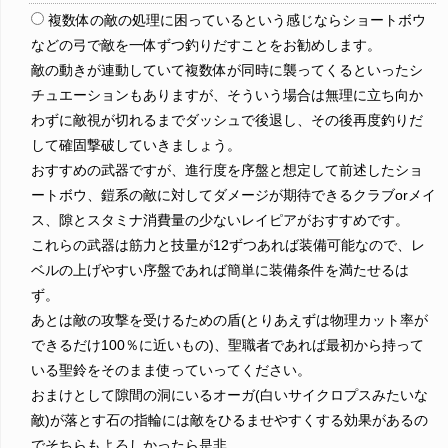
複数体の敵の処理に困っているという感じならショートボウ
などの弓で敵を一体ずつ釣りだすことをお勧めします。
敵の動きが連動していて複数体が同時に襲ってくるといったシ
チュエーションもありますが、そういう場合は無理に立ち向か
わずに敵視が切れるまでダッシュで後退し、その後再度釣りだ
して確固撃破していきましょう。
おすすめの武器ですが、進行度を序盤と想定して前述したショ
ートボウ、鎧系の敵に対してダメージが期待できるクラブorメイ
ス、隙とスタミナ消費量の少ないレイピアがおすすめです。
これらの武器は筋力と技量が12ずつあれば装備可能なので、レ
ベルの上げやすい序盤であれば簡単に装備条件を満たせるは
ず。
あとは敵の攻撃を受けるための盾(とりあえずは物理カット率が
できるだけ100％に近いもの)、聖職者であれば最初から持って
いる聖鈴をそのまま使っていってください。
おまけとして隙間の洞にいるオーガ(白いサイクロプスみたいな
敵)が落とす石の指輪には敵をひるませやすくする効果があるの
でそちらもよろしかったら是非。