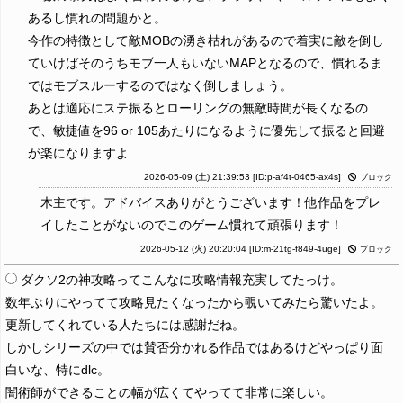
あるし慣れの問題かと。
今作の特徴として敵MOBの湧き枯れがあるので着実に敵を倒し
ていけばそのうちモブ一人もいないMAPとなるので、慣れるま
ではモブスルーするのではなく倒しましょう。
あとは適応にステ振るとローリングの無敵時間が長くなるの
で、敏捷値を96 or 105あたりになるように優先して振ると回避
が楽になりますよ
2026-05-09 (土) 21:39:53
[ID:p-af4t-0465-ax4s]
ブロック
木主です。アドバイスありがとうございます！他作品をプレ
イしたことがないのでこのゲーム慣れて頑張ります！
2026-05-12 (火) 20:20:04
[ID:m-21tg-f849-4uge]
ブロック
ダクソ2の神攻略ってこんなに攻略情報充実してたっけ。
数年ぶりにやってて攻略見たくなったから覗いてみたら驚いたよ。
更新してくれている人たちには感謝だね。
しかしシリーズの中では賛否分かれる作品ではあるけどやっぱり面
白いな、特にdlc。
闇術師ができることの幅が広くてやってて非常に楽しい。