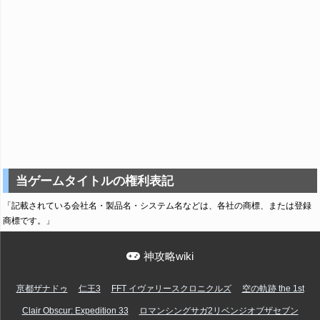
当ゲームタイトルの権利表記
「記載されている会社名・製品名・システム名などは、各社の商標、または登録
商標です。」
神攻略wiki
亰都ザナドゥ
仁王3
FFT イヴァリースクロニクルズ
空の軌跡 the 1st
Clair Obscur: Expedition 33
ロマンシングサガ2リベンジオブザセブン