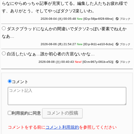
らなにやらめっちゃ記事が充実してる。編集した人たちお疲れ様で
す、ありがとう。そしてやっぱダクソ2楽しいわ。
2026-08-04 (火) 00:05:48
[ID:p-58jw-6f28-68ne]
New
ブロック
ダスクブラッドになんかの間違いでダクソ2っぽい要素でねえか
なあ…
2026-08-06 (木) 21:54:27
[ID:p-9t11-ed10-6cbx]
New
ブロック
白活したいなぁ…誰か初心者の方居ないかな…
2026-08-08 (土) 00:40:43
New!
[ID:m-967y-081b-e52j]
ブロック
コメント
利用規約に同意
コメントをする前に
コメント利用規約
を参照してください