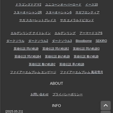
ドラゴンズドグマ2
ユニコーンオーバーロード
イース10
スターオーシャン2R
スターオーシャン6
サガフロンティア
サガ スカーレットグレイス
サガ エメラルドビヨンド
エルデンリング ナイトレイン
エルデンリング
アーマードコア6
ダークソウル
ダークソウル2
ダークソウル3
Bloodborne
SEKIRO
英雄伝説 閃の軌跡
英雄伝説 閃の軌跡2
英雄伝説 閃の軌跡3
英雄伝説 閃の軌跡4
英雄伝説 創の軌跡
英雄伝説 黎の軌跡
英雄伝説 黎の軌跡2
英雄伝説 界の軌跡
ファイアーエムブレム エンゲージ
ファイアーエムブレム 風花雪月
ABOUT
お問い合わせ
プライバシーポリシー
INFO
[2025.05.21]