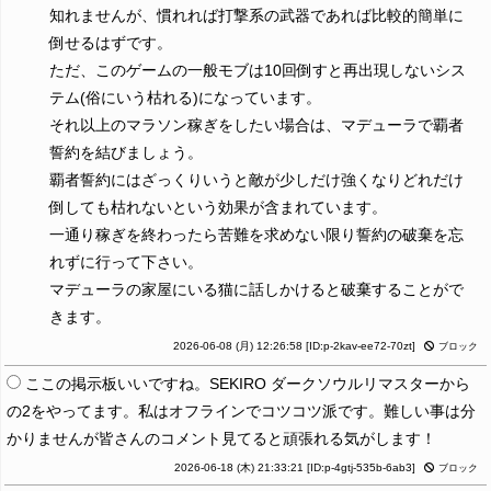
知れませんが、慣れれば打撃系の武器であれば比較的簡単に
倒せるはずです。
ただ、このゲームの一般モブは10回倒すと再出現しないシス
テム(俗にいう枯れる)になっています。
それ以上のマラソン稼ぎをしたい場合は、マデューラで覇者
誓約を結びましょう。
覇者誓約にはざっくりいうと敵が少しだけ強くなりどれだけ
倒しても枯れないという効果が含まれています。
一通り稼ぎを終わったら苦難を求めない限り誓約の破棄を忘
れずに行って下さい。
マデューラの家屋にいる猫に話しかけると破棄することがで
きます。
2026-06-08 (月) 12:26:58
[ID:p-2kav-ee72-70zt]
ブロック
ここの掲示板いいですね。SEKIRO ダークソウルリマスターから
の2をやってます。私はオフラインでコツコツ派です。難しい事は分
かりませんが皆さんのコメント見てると頑張れる気がします！
2026-06-18 (木) 21:33:21
[ID:p-4gtj-535b-6ab3]
ブロック