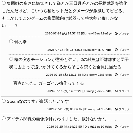
集団戦の多さに嫌気さして鎌とか三日月斧とかの長柄武器を強化
したんだけど、こいつら柄ヒットだとダメージが激減してビビる。
もしかしてこのゲームの集団戦向け武器って特大剣と鞭しかな
い……？
2026-07-14 (火) 14:57:45
[ID:m-cw45-ee72-e3yy]
ブロック
骨の拳
2026-07-14 (火) 15:53:15
[ID:m-cqnf-d7f0-7dtb]
ブロック
槍の突きモーションが意外と強い、2の雑魚は距離離すと団子
状に固まって追いかけてくるからそこを突くと全員に当たる
2026-07-15 (水) 12:11:48
[ID:p-demv-02c3-ckdx]
ブロック
盲点だった。ガーゴイル槍作ってくる
2026-07-15 (水) 14:52:20
[ID:m-bjeg-ee72-7dtb]
ブロック
Steamなのですが白活したいです！
2026-07-23 (木) 03:06:02
[ID:m-cqnf-d7f0-7dtb]
ブロック
アイテム関係の画像添付おわりました。抜けないかな……。
2026-07-25 (土) 14:27:55
[ID:p-9t11-ed10-6cbx]
ブロック