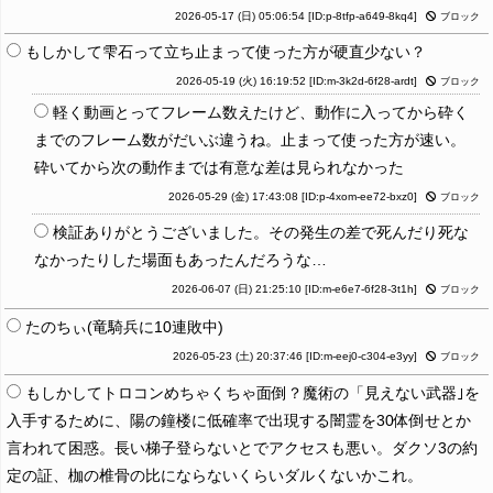
2026-05-17 (日) 05:06:54
[ID:p-8tfp-a649-8kq4]
ブロック
もしかして雫石って立ち止まって使った方が硬直少ない？
2026-05-19 (火) 16:19:52
[ID:m-3k2d-6f28-ardt]
ブロック
軽く動画とってフレーム数えたけど、動作に入ってから砕く
までのフレーム数がだいぶ違うね。止まって使った方が速い。
砕いてから次の動作までは有意な差は見られなかった
2026-05-29 (金) 17:43:08
[ID:p-4xom-ee72-bxz0]
ブロック
検証ありがとうございました。その発生の差で死んだり死な
なかったりした場面もあったんだろうな…
2026-06-07 (日) 21:25:10
[ID:m-e6e7-6f28-3t1h]
ブロック
たのちぃ(竜騎兵に10連敗中)
2026-05-23 (土) 20:37:46
[ID:m-eej0-c304-e3yy]
ブロック
もしかしてトロコンめちゃくちゃ面倒？魔術の「見えない武器｣を
入手するために、陽の鐘楼に低確率で出現する闇霊を30体倒せとか
言われて困惑。長い梯子登らないとでアクセスも悪い。ダクソ3の約
定の証、枷の椎骨の比にならないくらいダルくないかこれ。