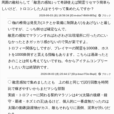
周囲の敵枯らして「敵意の感知｣って奇跡使えば闇霊リセマラ簡単ら
しいけど、トロコンした人はそうやって集めたんですか？
2026-06-03 (水) 18:59:34
[ID:m-dox7-f849-885q]
ブロック
枷の椎骨は発見力(ステとか装備に制限あり)をあげないと厳し
いですが、こっち倒せば確定なんで。
敵意の感知でマラソンすればわざわざ出現場所に行ったのにい
なかったときガッカリ感がないので気が楽ですよ。
トロフィー関係なしですが、プレイヤーの闇霊を1000体、ホス
トを1000体倒すと貰える指輪もあります。こちらは過疎ったと
きのことは何も考えてないですね。今からアイテムコンプリー
トしたい方は絶望的です。
2026-06-03 (水) 20:44:17
[ID:p-braz-f73e-8kq4]
ブロック
敵意感知で集めましたとも 上の枝と同じで試行回数を時間
比で稼ぎやすいからまだマシな部類
実績・トロフィーに関わる誓約マラソンは4つ(太陽の後継・鐘
守・覇者・ネズミの王)あるけど、個人的に一番虚無だったのは
太陽の後継(副産物がカス、敵もそれなりに面倒、泥率が渋い)だ
なあ