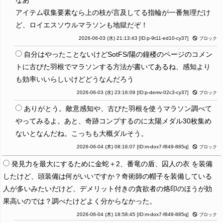
アイテム収集要素なら上の枝が言及してる指輪が一番無理だけ
ど、ロイエスソウルマラソンも地獄だぞ！
2026-06-03 (水) 21:13:43
[ID:p-9t11-ed10-cy37]
ブロック
自分はやったことないけどSotFS/陽の鐘楼のページのコメン
トに古びた羽根でマラソンする方法が書いてあるね、感知より
も効率いいらしいけどどうなんだろう
2026-06-03 (水) 23:16:09
[ID:p-demv-02c3-cy37]
ブロック
ありがとう。敵意感知や、古びた羽根を使うマラソン調べて
やってみるよ。あと、奇跡コンプするのに太陽メダル30枚集め
ないとなんだね。こっちも大概ダルそう。
2026-06-04 (木) 08:16:07
[ID:m-dox7-f849-885q]
ブロック
発見力を最大にするために金蛇＋2、番竜の盾、囚人の衣 を装備
したけど、頭装備は何がいいですか？奇術師の帽子を装備している
人が多いみたいだけど、デメリット付きの貪欲者の烙印のほうが効
果高いのでは？調べたけどよく分からなかった。
2026-06-04 (木) 18:58:45
[ID:m-dox7-f849-885q]
ブロック