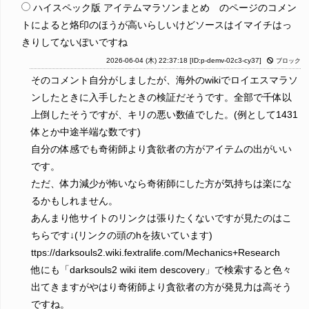
ハイスペック版 アイテムマラソンまとめ のページのコメン
トによると烙印のほうが高いらしいけどソースはイマイチはっ
きりしてないぽいですね
2026-06-04 (木) 22:37:18
[ID:p-demv-02c3-cy37]
ブロック
そのコメント自分がしましたが、海外のwikiでロイエスマラソ
ンしたときに入手したときの検証だそうです。全部で千体以
上倒したそうですが、キリの悪い数値でした。(例として1431
体とか中途半端な数です)
自分の体感でも奇術師より貪欲者の方がアイテムの出がいい
です。
ただ、体力減少が怖いなら奇術師にした方が気持ちは楽にな
るかもしれません。
あんまり他サイトのリンクは張りたくないですが見たのはこ
ちらです↓(リンクの頭のhを抜いています)
ttps://darksouls2.wiki.fextralife.com/Mechanics+Research
他にも「darksouls2 wiki item descovery」で検索すると色々
出てきますがやはり奇術師より貪欲者の方が発見力は高そう
ですね。