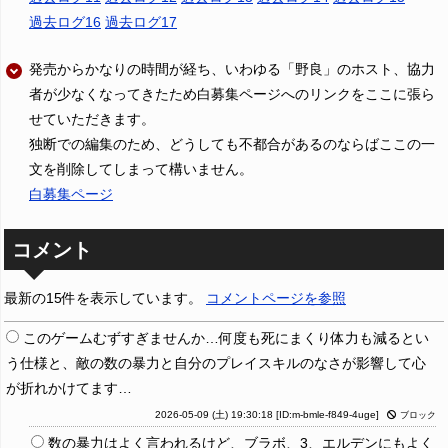
過去ログ16
過去ログ17
発売からかなりの時間が経ち、いわゆる「野良」のホスト、協力
者が少なくなってきたため白募集ページへのリンクをここに張ら
せていただきます。
独断での編集のため、どうしても不都合があるのならばここの一
文を削除してしまって構いません。
白募集ページ
コメント
最新の15件を表示しています。
コメントページを参照
このゲームむずすぎませんか…何度も死にまくり体力も減るとい
う仕様と、敵の数の暴力と自分のプレイスキルのなさが影響して心
が折れかけてます…
2026-05-09 (土) 19:30:18
[ID:m-bmle-f849-4uge]
ブロック
数の暴力はよく言われるけど、ブラボ、3、エルデンにもよく