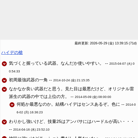
最終更新: 2026-05-29 (金) 13:39:15
(71d)
ハイデの槍
気づくと握っている武器。なんだか使いやすい。 --
2015-04-07 (火) 0
0:54:33
初周最強武器の一角 --
2014-10-24 (金) 21:15:35
なかなか良い武器だと思う。見た目は最悪だけど、オリジナル雷
派生の武器の中では上位の方。 --
2014-05-09 (金) 08:00:00
何処か最悪なのか。結構ハイデはセンスあるぞ。色に --
2014-0
6-02 (月) 16:36:23
わりかし強いけど、技量25はアンバサにはハードルが高い・・・
--
2014-04-16 (水) 23:52:10