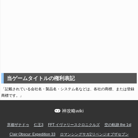
当ゲームタイトルの権利表記
「記載されている会社名・製品名・システム名などは、各社の商標、または登録
商標です。」
神攻略wiki
亰都ザナドゥ
仁王3
FFT イヴァリースクロニクルズ
空の軌跡 the 1st
Clair Obscur: Expedition 33
ロマンシングサガ2リベンジオブザセブン