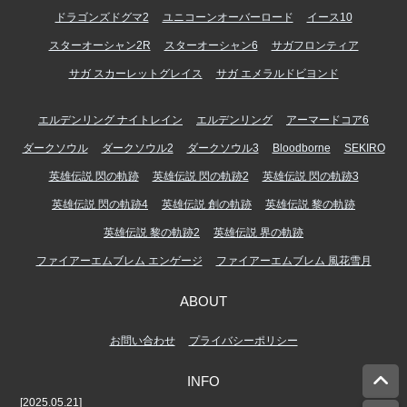
ドラゴンズドグマ2
ユニコーンオーバーロード
イース10
スターオーシャン2R
スターオーシャン6
サガフロンティア
サガ スカーレットグレイス
サガ エメラルドビヨンド
エルデンリング ナイトレイン
エルデンリング
アーマードコア6
ダークソウル
ダークソウル2
ダークソウル3
Bloodborne
SEKIRO
英雄伝説 閃の軌跡
英雄伝説 閃の軌跡2
英雄伝説 閃の軌跡3
英雄伝説 閃の軌跡4
英雄伝説 創の軌跡
英雄伝説 黎の軌跡
英雄伝説 黎の軌跡2
英雄伝説 界の軌跡
ファイアーエムブレム エンゲージ
ファイアーエムブレム 風花雪月
ABOUT
お問い合わせ
プライバシーポリシー
INFO
[2025.05.21]