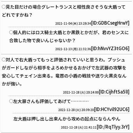
見た目だけの場合グレートランスと相性良さそうな大盾って
どれですかね？
[ID:GDBCsegHrwY]
2021-11-04 (木) 23:29:34
個人的にはロス騎士大盾とか黒鉄とかだが、君のセンスに
合致した物で良いんじゃないか？
[ID:hNvvYZ3tGO6]
2021-12-13 (月) 21:32:36
対人で右大盾ってもっと評価されていいと思うわ。プッシュ
がガードしながら相手をよろめかせるおかげで左武器の攻撃を
安心してチェイン出来る。竜首の小盾の戦技や送り火黒炎なん
かが強い。
[ID:CijhftSa5lI]
2021-12-28 (火) 20:24:00
左大扉さんも評価してあげて…………
[ID:HCYvil92UC6]
2021-12-28 (火) 20:39:20
左大盾は押し出し出来んから攻めの起点にならんやん
[ID:/RqTlyy.3rY]
2021-12-28 (火) 21:41:11