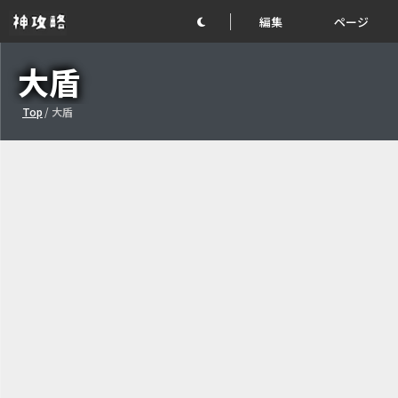
編集
ページ
大盾
Top
/
大盾