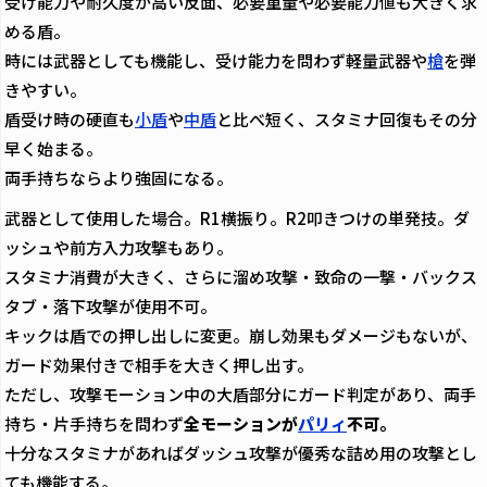
受け能力や耐久度が高い反面、必要重量や必要能力値も大きく求
める盾。
時には武器としても機能し、受け能力を問わず軽量武器や
槍
を弾
きやすい。
盾受け時の硬直も
小盾
や
中盾
と比べ短く、スタミナ回復もその分
早く始まる。
両手持ちならより強固になる。
武器として使用した場合。R1横振り。R2叩きつけの単発技。ダ
ッシュや前方入力攻撃もあり。
スタミナ消費が大きく、さらに溜め攻撃・致命の一撃・バックス
タブ・落下攻撃が使用不可。
キックは盾での押し出しに変更。崩し効果もダメージもないが、
ガード効果付きで相手を大きく押し出す。
ただし、攻撃モーション中の大盾部分にガード判定があり、両手
持ち・片手持ちを問わず
全モーションが
パリィ
不可。
十分なスタミナがあればダッシュ攻撃が優秀な詰め用の攻撃とし
ても機能する。