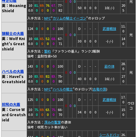
呻きの盾
0
0
0
光
英：Moaning
10
81.
69.
76.
67.
77-
20
50
0
0
0
10(-/-)
0.0
0
0
0
0
82
5
Shield
入手方法：
NPC
"
カリムの騎士イーゴン
"のドロップ
11.
124
0
0
0
0
100
D
-
-
-
武器戦技
0
狼騎士の大盾
0
0
0
光
英：Wolf Kni
10
68.
65.
52.
68.
67-
14
30
0
0
0
-(-/-)
ght's Great
0.0
0
0
0
0
71
0
shield
入手方法：
誓約
「ファランの番人」ランク2報酬
備考：全耐性値+50
28.
143
0
0
0
0
100
D
-
-
-
岩の体
0
ハベルの大盾
0
0
0
光
英：Havel's
10
83.
83.
82.
83.
75-
27
40
0
0
0
16(-/-)
0.0
0
0
0
0
80
0
Greatshield
入手方法：
NPC
"
ハベルの戦士
"のドロップ(
古竜の頂
)
17.
125
0
0
0
0
100
D
-
-
-
武器戦技
0
ウロ
抗呪の大盾
0
0
0
コ
英：Curse W
10
75.
69.
63.
75.
66-
15
34
0
0
0
-(-/-)
ard Greatsh
0.0
0
0
0
0
70
0
ield
入手方法：
深みの聖堂
の遺体
備考：呪死カット率が高い
シールドバッ
26.