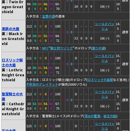
0
0
0
通常
英：Twin Dr
84.
59.
63.
66.
59.
63-
10
16
0
0
0
16(-/-)
agon Great
0
0
0
0
0
70
5
shield
入手方法：
生贄の道
の遺体
シールドバッ
14.
112
0
0
0
0
100
D
-
-
-
黒鉄の大盾
シュ
5
0
0
0
通常
英：Black Ir
10
69.
83.
53.
69.
64-
15
32
0
0
0
16(-/-)
on Greatshi
0.0
0
0
0
0
71
0
eld
入手方法：
NPC
"
騎士狩りゾリグ
"のドロップ(
燻りの湖
)
シールドバッ
15.
111
0
0
0
0
100
D
-
-
-
ロスリック騎
シュ
0
0
0
0
通常
士の大盾
10
83.
66.
54.
63.
64-
14
英：Lothric
36
0
0
0
16(-/-)
0.0
0
0
0
0
71
0
Knight Grea
tshield
入手方法：ロスリック騎士(槍)のドロップ(
ロスリックの高壁
など各地) /
不死街のグレイラット
が販売(5000ソウル)
シールドバッ
15.
聖堂騎士の大
112
0
0
0
0
100
D
-
-
-
シュ
5
盾
0
0
0
通常
英：Cathedr
10
63.
60.
54.
83.
67-
15
32
0
0
0
16(-/-)
0.0
0
0
0
0
75
0
al Knight Gr
eatshield
入手方法：聖堂騎士(メイス)のドロップ(
深みの聖堂
、
妖王の庭
)
シールドバッ
18.
115
0
0
0
0
100
D
-
-
-
シュ
0
石の大盾