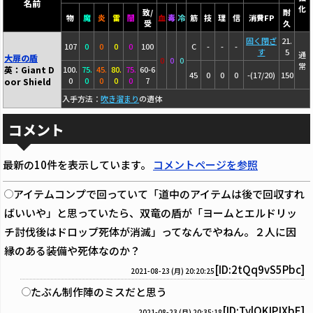
名前
化
致/
耐
物
魔
炎
雷
闇
血
毒
冷
筋
技
理
信
消費FP
受
久
固く閉ざ
21.
107
0
0
0
0
100
C
-
-
-
す
5
通
大扉の盾
0
0
0
常
英：Giant D
100.
75.
45.
80.
75.
60-6
45
0
0
0
-(17/20)
150
0
0
0
0
0
7
oor Shield
入手方法：
吹き溜まり
の遺体
コメント
最新の10件を表示しています。
コメントページを参照
アイテムコンプで回っていて「道中のアイテムは後で回収すれ
ばいいや」と思っていたら、双竜の盾が「ヨームとエルドリッ
チ討伐後はドロップ死体が消滅」ってなんでやねん。２人に因
縁のある装備や死体なのか？
[ID:2tQq9vS5Pbc]
2021-08-23 (月) 20:20:25
たぶん制作陣のミスだと思う
[ID:TylOKIPJXbE]
2021-08-23 (月) 20:35:18