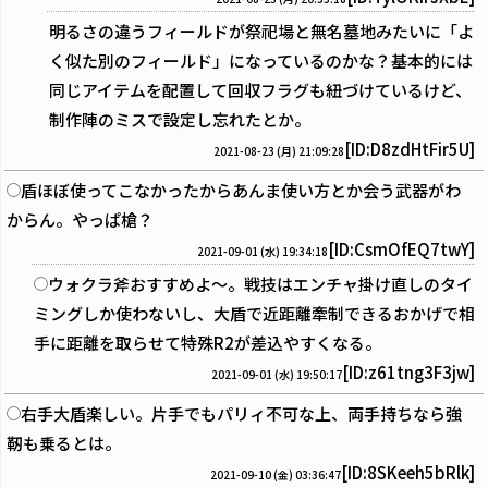
明るさの違うフィールドが祭祀場と無名墓地みたいに「よ
く似た別のフィールド」になっているのかな？基本的には
同じアイテムを配置して回収フラグも紐づけているけど、
制作陣のミスで設定し忘れたとか。
[ID:D8zdHtFir5U]
2021-08-23 (月) 21:09:28
盾ほぼ使ってこなかったからあんま使い方とか会う武器がわ
からん。やっぱ槍？
[ID:CsmOfEQ7twY]
2021-09-01 (水) 19:34:18
ウォクラ斧おすすめよ～。戦技はエンチャ掛け直しのタイ
ミングしか使わないし、大盾で近距離牽制できるおかげで相
手に距離を取らせて特殊R2が差込やすくなる。
[ID:z61tng3F3jw]
2021-09-01 (水) 19:50:17
右手大盾楽しい。片手でもパリィ不可な上、両手持ちなら強
靭も乗るとは。
[ID:8SKeeh5bRlk]
2021-09-10 (金) 03:36:47