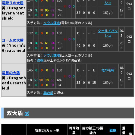
134
0
0
0
0
100
D
-
-
-
竜狩りの大盾
シュ
0
ウロ
0
0
0
英：Dragons
コ
10
71.
70.
95.
77.
74-
19
38
0
0
0
16(-/-)
layer Great
0.0
0
0
0
0
79
0
shield
入手方法：
ソウル錬成
(竜狩りの鎧のソウル)
シールドバッ
20.
132
0
0
0
0
100
D
-
-
-
シュ
5
ウロ
0
0
0
ヨームの大盾
コ
10
74.
76.
63.
74.
73-
20
英：Yhorm's
40
0
0
0
16(-/-)
0.0
0
0
0
0
78
5
Greatshield
入手方法：
ソウル錬成
(巨人ヨームのソウル)
備考：
強靭
度が上昇(15-0.15*現在値)
18.
145
0
0
0
0
100
D
-
-
E
竜の咆哮
竜首の大盾
0
ウロ
0
0
0
英：Dragonh
コ
10
55.
90.
30.
55.
60-
15
35
0
0
15
16(-/-)
ead Greatsh
0.0
0
0
0
0
64
0
ield
入手方法：
輪の都
の遺体
双大盾
特殊効
能力補正/必要
重
攻撃力/カット率
戦技
果
能力
量
強