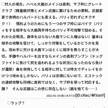
対人の場合。ハベル大盾のメインは直剣、サブ枠にグレート
クラブ（軽量級対策とメイン武器に繋げるための牽制。武器変
更で赤柄のハルバードにも変える。パリィ恐れずにチクチ
ク！） 惜別ようのためにもう一つのサブ枠にはパイク（パリ
ィをする相手なら大盾両手持ちのパリィ不可攻撃で詰める。そ
れか火炎噴流。身体をはらない大盾マンに人権はない）基本は
相手の攻撃を受けて、しっかり対策をしているかどうかを見
る。攻め手に欠ける大盾マンはとくに相手を焦らすことが大
切。手鎌やハルパーを出すならメインの直剣ブンブン（ドッグ
ファイトに負けて尻を追われるような状況になったのなら負け
が濃厚）毒を併用してくる相手に対しては特大でディレイをか
けつつ攻めるしかない。パリィは念頭にないので、エストック
の連続攻撃も同様に直剣ではなく、サブ枠を使って対応する。
鎌？ そんな武器はこの世に存在しない（盾を捨てろ……）
[ID:cHac/4KVanY]
2022-01-24 (月) 14:37:33
ラップ？