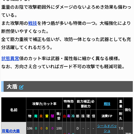
重量のお陰で攻撃範囲外にダメージのないよろめき効果も備わっ
ている。
また攻撃用の
戦技
を持つ盾が多いも特徴の一つ。大幅強化により
断然使いやすくなった。
全て筋力重視で補正も低いが、攻防一体となった武器としても充
分活躍してくれるだろう。
状態異常
値のカット率は武器・属性毎に細かく異なる模様。
なお、方向さえ合っていればガード不可の攻撃でも軽減可能。
大盾
特殊効
能力補正/必
重
攻撃力/カット率
戦技
果
要能力
量
名前
強化
致/
耐
物
魔
炎
雷
闇
血
毒
冷
筋
技
理
信
消費FP
受
久
シールドバッ
106
0
0
0
0
100
D
-
-
-
7.0
双竜の大盾
シュ