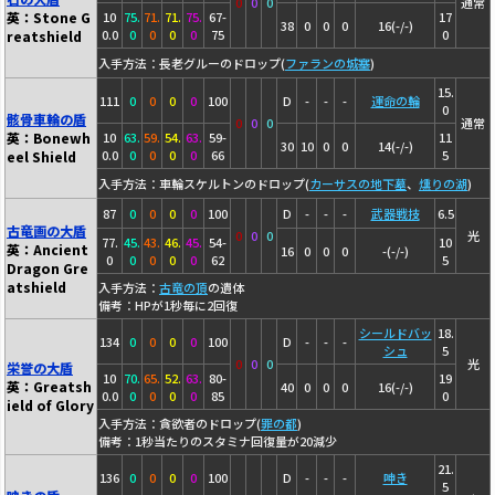
0
0
0
通常
英：Stone G
10
75.
71.
71.
75.
67-
17
38
0
0
0
16(-/-)
0.0
0
0
0
0
75
0
reatshield
入手方法：長老グルーのドロップ(
ファランの城塞
)
15.
111
0
0
0
0
100
D
-
-
-
運命の輪
0
骸骨車輪の盾
0
0
0
通常
英：Bonewh
10
63.
59.
54.
63.
59-
11
30
10
0
0
14(-/-)
0.0
0
0
0
0
66
5
eel Shield
入手方法：車輪スケルトンのドロップ(
カーサスの地下墓
、
燻りの湖
)
87
0
0
0
0
100
D
-
-
-
武器戦技
6.5
古竜画の大盾
0
0
0
光
77.
45.
43.
46.
45.
54-
10
英：Ancient
16
0
0
0
-(-/-)
0
0
0
0
0
62
5
Dragon Gre
atshield
入手方法：
古竜の頂
の遺体
備考：HPが1秒毎に2回復
シールドバッ
18.
134
0
0
0
0
100
D
-
-
-
シュ
5
0
0
0
光
栄誉の大盾
10
70.
65.
52.
63.
80-
19
英：Greatsh
40
0
0
0
16(-/-)
0.0
0
0
0
0
85
0
ield of Glory
入手方法：貪欲者のドロップ(
罪の都
)
備考：1秒当たりのスタミナ回復量が20減少
21.
136
0
0
0
0
100
D
-
-
-
呻き
5