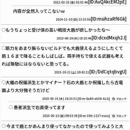
[ID:AuQAkcEM2pE]
2022-02-25 (金) 02:01:46
内容が全然入ってこないｗ
[ID:msihzaRf6Gk]
2024-11-10 (日) 13:15:56
もうちょっと受け値の高い戦技大盾が欲しかったな～
[ID:dcxdMxqh2.I]
2023-06-29 (木) 18:25:46
筋力をあまり振らないビルドでも大盾使えるようにしたくて
筋１６まで降ることもしばしば。両手持ちで使える武器も考え
れば無駄にはならないと思ってる。
[ID:/DdCqtqbvgU]
2023-10-21 (土) 20:42:21
大楯の祝福派生とかマイナー？石の大盾とか祝福したら古竜
画より大分強そうだけど
2025-05-15 (木) 16:33:51
[ID:m-6a80-ab56-4z2i]
ブロック
愚者派生で右直使ってます
2025-05-23 (金) 09:53:38
[ID:m-33tt-1237-evoa]
ブロック
今まで盾とかあんまり使ってなかったので使ってみようと大