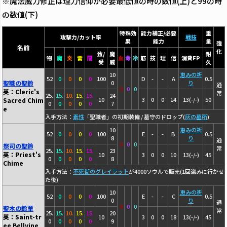
※魔法威力修正は理力信仰が必要最低値の時の数値(上)と99の時
の数値(下)
特殊効
能力補正/必要
重
攻撃力/カット率
戦技
果
能力
量
強
名前
化
致/
魔
耐
物
魔
炎
雷
闇
血
毒
冷
筋
技
理
信
消費FP
受
威
久
10
恵みの祈
52
0
0
0
0
100
D
-
-
A
0.5
聖職の聖鈴
0
り
通
0
0
0
英：Cleric's
常
25.
15.
10.
15.
15.
24
10
3
0
0
14
13(-/-)
50
Sacred Chim
0
0
0
0
0
7
e
入手方法：
素性
「聖職者」の初期装備 / 墓守のドロップ(
灰の墓所
)
10
恵みの祈
52
0
0
0
0
100
E
-
-
B
0.5
8
り
通
0
0
0
祭司の聖鈴
常
25.
15.
10.
15.
15.
23
英：Priest's
10
3
0
0
10
13(-/-)
45
0
0
0
0
0
8
Chime
入手方法：
不死街のグレイラット
が4000ソウルで販売(1回盗みに行かせ
た後)
10
恵みの祈
52
0
0
0
0
100
E
-
-
C
0.5
0
り
通
0
0
0
聖木の鈴草
常
25.
15.
10.
15.
15.
20
英：Saint-tr
10
3
0
0
18
13(-/-)
45
0
0
0
0
0
9
ee Bellvine