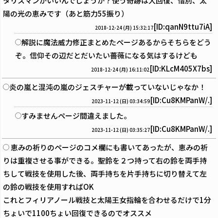
タリスマンがいいんでしょうか？使う奇跡は大回復、惜別、太
陽の光の恵みです（あと筋力55振り）
[ID:qanN9ttu7iA]
2018-12-24 (月) 15:32:17
解説に魔法威力修正まとめたページあるからそちらをどう
ぞ。信仰その辺だとだいたい薔薇になる気はするけども
[ID:KLcM405X7bs]
2018-12-24 (月) 16:11:02
炎の嵐と混沌の嵐のジェスチャーが載っていないじゃなか！
[ID:Cu8KMPanW/.]
2023-11-12 (日) 03:34:59
すみませんページ間違えました。
[ID:Cu8KMPanW/.]
2023-11-12 (日) 03:35:27
恵みの祈りのページのコメ欄にも書いてあったが、恵みの祈
りは重複させる事ができる。聖鈴を２つ持って右の鈴を両手持
ちして戦技を使用した後、両手持ちを片手持ちに切り替えて左
の鈴の戦技を使用すればOK
これとフィリアノール戦技と太陽王女指輪を合わせるだけで1分
ちょいで1100ちょい回復できるのでオススメ