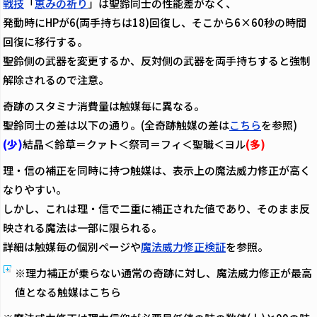
戦技
「
恵みの祈り
」は聖鈴同士の性能差がなく、
発動時にHPが6(両手持ちは18)回復し、そこから6×60秒の時間
回復に移行する。
聖鈴側の武器を変更するか、反対側の武器を両手持ちすると強制
解除されるので注意。
奇跡のスタミナ消費量は触媒毎に異なる。
聖鈴同士の差は以下の通り。(全奇跡触媒の差は
こちら
を参照)
(少)
結晶＜鈴草＝クァト＜祭司＝フィ＜聖職＜ヨル
(多)
理・信の補正を同時に持つ触媒は、表示上の魔法威力修正が高く
なりやすい。
しかし、これは理・信で二重に補正された値であり、そのまま反
映される魔法は一部に限られる。
詳細は触媒毎の個別ページや
魔法威力修正検証
を参照。
※理力補正が乗らない通常の奇跡に対し、魔法威力修正が最高
値となる触媒はこちら