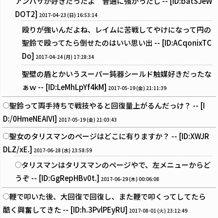
アンバサが好きだったよ 普通に強かったし -- [ID:batSJeW
DOT2]
2017-04-23 (日) 16:53:14
殴りが強いんだよね、レイムに苦戦してやけになって円の
聖鈴で殴ってたら倒せたのはいい思い出 -- [ID:ACqonixTC
Do]
2017-04-24 (月) 17:28:34
聖壁の盾とかいうスーパー鈍器シールド触媒好きだったな
ぁｗ -- [ID:LeMhLpYf4kM]
2017-05-19 (金) 21:11:39
聖鈴って両手持ちで戦技やると回復量上がるんだっけ？ -- [I
D:/0HmeNEAIVI]
2017-05-19 (金) 21:03:43
聖女のタリスマンのページはどこに有りますか？ -- [ID:XWJR
DLZ/xE.]
2017-06-28 (水) 23:58:59
タリスマンはタリスマンのページやで、左メニューからど
うぞ -- [ID:GgRepHBv0t.]
2017-06-29 (木) 00:06:08
鞭で叩いた後、大回復で回復し、また鞭で叩くってしてたら
酷く興奮してきた -- [ID:h.3PvlPEyRU]
2017-08-01 (火) 23:12:49