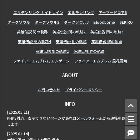
エルデンリング ナイトレイン
エルデンリング
アーマードコア6
ダークソウル
ダークソウル2
ダークソウル3
Bloodborne
SEKIRO
英雄伝説 閃の軌跡
英雄伝説 閃の軌跡2
英雄伝説 閃の軌跡3
英雄伝説 閃の軌跡4
英雄伝説 創の軌跡
英雄伝説 黎の軌跡
英雄伝説 黎の軌跡2
英雄伝説 界の軌跡
ファイアーエムブレム エンゲージ
ファイアーエムブレム 風花雪月
ABOUT
お問い合わせ
プライバシーポリシー
INFO
[2025.05.21]
PHP8対応。表示できないページがあれば
メールフォーム
から連絡をお願い
します。
[2025.04.14]
wikiのアップデートを順次開始