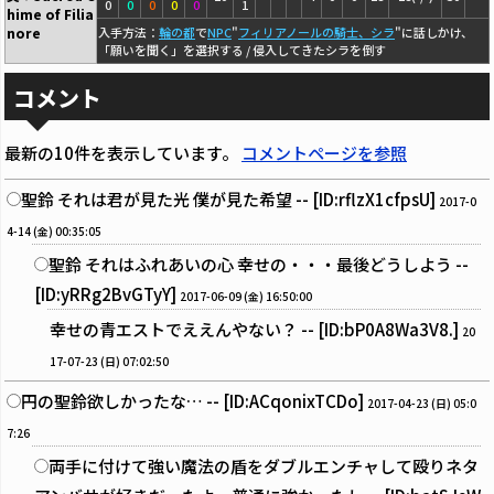
0
0
0
0
0
1
hime of Filia
nore
入手方法：
輪の都
で
NPC
"
フィリアノールの騎士、シラ
"に話しかけ、
「願いを聞く」を選択する / 侵入してきたシラを倒す
コメント
最新の10件を表示しています。
コメントページを参照
聖鈴 それは君が見た光 僕が見た希望 -- [ID:rflzX1cfpsU]
2017-0
4-14 (金) 00:35:05
聖鈴 それはふれあいの心 幸せの・・・最後どうしよう --
[ID:yRRg2BvGTyY]
2017-06-09 (金) 16:50:00
幸せの青エストでええんやない？ -- [ID:bP0A8Wa3V8.]
20
17-07-23 (日) 07:02:50
円の聖鈴欲しかったな… -- [ID:ACqonixTCDo]
2017-04-23 (日) 05:0
7:26
両手に付けて強い魔法の盾をダブルエンチャして殴りネタ