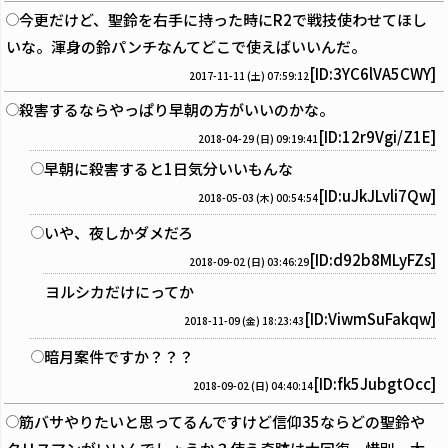
今更だけど、聖鈴を右手に持った時にR2で戦技使わせてほし
いな。渾身の鈴パンチなんてどこで使えばいいんだ。
[ID:3YC6lVA5CWY]
2017-11-11 (土) 07:59:12
殺害するならやっぱり早朝の方がいいのかな。
[ID:12r9Vgi/Z1E]
2018-04-29 (日) 09:19:41
早朝に殺害すると1日気分いいもんな
[ID:uJkJLvli7Qw]
2018-05-03 (木) 00:54:54
いや、夜しかダメだろ
[ID:d92b8MLyFZs]
2018-09-02 (日) 03:46:29
ヨルシカだけにってか
[ID:ViwmSuFakqw]
2018-11-09 (金) 18:23:43
暗月案件ですか？？？
[ID:fk5JubgtOcc]
2018-09-02 (日) 04:40:14
筋バサやりたいと思ってるんですけど信仰35ならどの聖鈴や