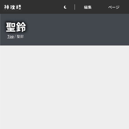
編集
ページ
聖鈴
Top
/
聖鈴