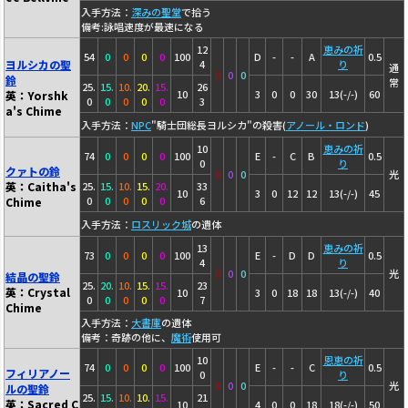
入手方法：
深みの聖堂
で拾う
備考:詠唱速度が最速になる
12
恵みの祈
54
0
0
0
0
100
D
-
-
A
0.5
ヨルシカの聖
4
り
通
0
0
0
鈴
常
25.
15.
10.
20.
15.
26
10
3
0
0
30
13(-/-)
60
英：Yorshk
0
0
0
0
0
3
a's Chime
入手方法：
NPC
"騎士団総長ヨルシカ"の殺害(
アノール・ロンド
)
10
恵みの祈
74
0
0
0
0
100
E
-
C
B
0.5
0
り
クァトの鈴
0
0
0
光
英：Caitha's
25.
15.
10.
15.
20.
33
10
3
0
12
12
13(-/-)
45
0
0
0
0
0
6
Chime
入手方法：
ロスリック城
の遺体
13
恵みの祈
73
0
0
0
0
100
E
-
D
D
0.5
4
り
0
0
0
光
結晶の聖鈴
25.
20.
10.
15.
15.
23
英：Crystal
10
3
0
18
18
13(-/-)
40
0
0
0
0
0
7
Chime
入手方法：
大書庫
の遺体
備考：奇跡の他に、
魔術
使用可
10
恩恵の祈
74
0
0
0
0
100
E
-
-
C
0.5
フィリアノー
0
り
0
0
0
光
ルの聖鈴
25.
15.
10.
10.
15.
21
英：Sacred C
10
4
0
0
18
18(-/-)
50