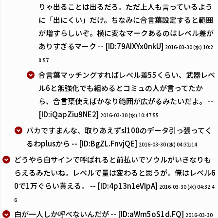
りゃ出ることは出るだろ。ただ上人も言っているよう
に「出にくい」だけ。ちなみに合言葉設定すると範囲
が増すらしいぞ。横に変なマークあるのはレベル差が
ありすぎるマーク -- [ID:79AIXYx0nkU]
2016-03-30 (水) 10:2
8:57
合言葉マッチングすればレベル差55くらい、武器レベ
ル6と無強化でも組めるとコミュの人が言ってたか
ら、合言葉使えばかなり範囲が広がるみたいだよ。 --
[ID:iQapZiu9NE2]
2016-03-30 (水) 10:47:55
バカですまんな、取りあえずsl100のデータ引っ張ってく
るわplusから -- [ID:BgZL.FnvjQE]
2016-03-30 (水) 04:32:14
どうやら白サインで呼ばれると前払いでソウルがいきなりも
らえるみたいね。レベルで量は変わると思うが。俺はレベル6
0で1万ぐらい貰える。 -- [ID:4p13n1eVIpA]
2016-03-30 (水) 04:32:4
6
白が一人しか呼べないんだが -- [ID:aWm5oS1d.FQ]
2016-03-30