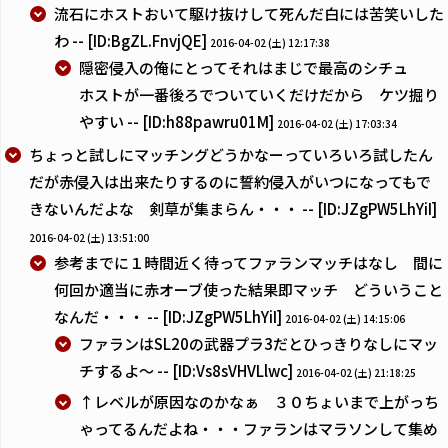
流石にホストおいて駆け抜けして死んだ白には苦笑いした
わ -- [ID:BgZL.FnvjQE]
2016-04-02 (土) 12:17:38
隠密侵入の俺にとってそれはまじで最高のシチュ
ホストが一番後ろでついていくだけだから ケツ掘り
やすい -- [ID:h88pawru01M]
2016-04-02 (土) 17:03:34
ちょっと試しにマッチングどうかなーっていろいろ試したん
だが赤侵入は出来たりするのに誓約侵入がいつになってもで
きないんだよな 剣草が集まらん・・・ -- [ID:JZgPW5LhYiI]
2016-04-02 (土) 13:51:00
参考までに１時間近く待ってファランマッチはなし 間に
何回か適当に赤オーブ使った結果即マッチ どういうこと
なんだ・・・ -- [ID:JZgPW5LhYiI]
2016-04-02 (土) 14:15:06
ファランはSL20の武器プラ3だとひっきりなしにマッ
チするよ〜 -- [ID:Vs8sVHVLlwc]
2016-04-02 (土) 21:18:25
↑レベルが原因なのかなぁ ３０ちょいまで上がっち
ゃってるんだよね・・・ファランはマラソンして集め