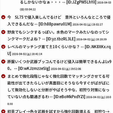
るしかないかなぁ・・・ -- [ID:JZgPW5LhYiI]
2016-04-03
(日) 03:04:22
今 SL75で侵入楽しんでるけど 意外といろんなところで侵
入できるんだな -- [ID:h88pawru01M]
2016-04-02 (土) 18:02:27
野良でもシンクするっぽい。水色のマークみたいなのってシ
ンクマークだよね？ -- [ID:yz.tbzRL3LE]
2016-04-02 (土) 18:20:39
レベルのマッチング差て±10くらいかな？ -- [ID:.NK8XKx.rq
U]
2016-04-02 (土) 18:41:14
原盤いくつか武器ブッコんでるけど侵入は簡単できるんよLv9
0。 -- [ID:wKJzmzzeSIg]
2016-04-02 (土) 19:52:06
まとめで強化段階じゃなく強化回数でマッチングさせてる可
能性が出てきたらしいが真面目にそうなら今すぐがばがばに
して無効化しないと分断がやばそうやな、初狩り対策になっ
ていない点も酷過ぎるわ -- [ID:eBoMkPxdYZI]
2016-04-02 (土) 20:0
0:30
初見プレイ→色々武器を試すから強化回数増える 初狩り→