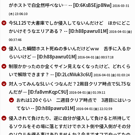
がホストで白全然呼べない… -- [ID:6KsBSEjp8Nw]
2016-03-31
(木) 23:06:10
今SL125で大書庫でしか侵入してないんだけど ほかにどこ
かいけそうなエリアある？ -- [ID:h88pawru01M]
2016-04-01 (金)
00:37:46
侵入した瞬間ホスト死ぬの多いんだけどｗｗ 舌手に入るか
らいいけど -- [ID:h88pawru01M]
2016-04-01 (金) 00:57:18
制限かかったのか全くサイン見えなくなったけど、どれくら
いで解除できます？ -- [ID:2LcNVuk3c6U]
2016-04-01 (金) 01:03:24
対人ってみんなSLいくつなんだ？2周目クリア時点でSL75な
んだが -- [ID:fa8vmKqpC9U]
2016-04-01 (金) 01:39:12
おれは120ぐらい 二週目クリア時点で 3週目にはいっ
てない -- [ID:h88pawru01M]
2016-04-01 (金) 22:32:59
侵入されて負けたり、逆に自分が侵入して負けると所持して
るソウルをその場に落とすだけでホスト側や侵入側がその分
のソウルを得る事はありませんか？今までオフでやってたの