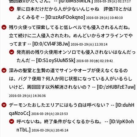
価回数0がたくさん。 -- [ID:diMS5lRILN.]
2016-03-29 (火) 02:27:17
単に日本だけだから人が少ないんじゃね 評価70とかは
よくみるぞ -- [ID:uzAxFOokqno]
2016-03-29 (火) 10:40:10
残り火使って探索してると低レベルでも侵入されるんだね。
立て続けに二人侵入されたわ。めんどいからオフラインでや
ってます -- [ID:0/CVl4F3BJw]
2016-03-29 (火) 12:30:14
発売前の残り火使用オンソロでも侵入されないはなんだっ
たんだ -- [ID:S1oySUuN5Sk]
2016-03-30 (水) 02:19:42
深みの聖堂と生贄の道でサインやオーブが使えなくなるの
は、バグ？使用？何人か同じ状態になっている人がいるらし
いけど、周回回す以外解消されないの？ -- [ID:/zHUBFzE7uw]
2016-03-29 (火) 14:36:36
デーモンたおしたエリアにはもう白は呼べない？ -- [ID:duhH
qaNzoCc]
2016-03-29 (火) 20:23:53
呼べないね。終了条件がなくなるからね。 -- [ID:VpK0oh
nTbL.]
2016-03-29 (火) 20:45:24