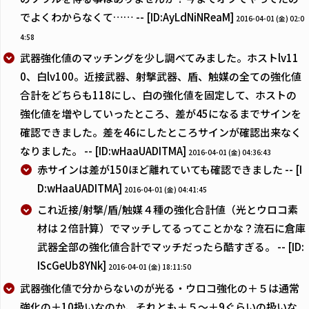
でよくわからなくて…… -- [ID:AyLdNiNReaM]
2016-04-01 (金) 02:0
4:58
武器強化値のマッチングを少し調べてみました。ホストlv11
0、白lv100。近接武器、射撃武器、盾、触媒の全ての強化値
合計をどちらも118にし、白の強化値を固定して、ホストの
強化値を増やしていったところ、差が45になるまでサインを
確認できました。差を46にしたところサインが確認出来なく
なりました。 -- [ID:wHaaUADITMA]
2016-04-01 (金) 04:36:43
赤サインは差が150ほど離れていても確認できました -- [I
D:wHaaUADITMA]
2016-04-01 (金) 04:41:45
これ近接/射撃/盾/触媒４種の強化合計値（光とウロコ素
材は２倍計算）でマッチしてるってことかな？流石に倉庫
武器全部の強化値合計でマッチだったら酷すぎる。 -- [ID:
IScGeUb8YNk]
2016-04-01 (金) 18:11:50
武器強化値で分からないのが光る・ウロコ強化の＋５は通常
強化の＋10扱いなのか、それとも＋５～＋9ぐらいの扱いな