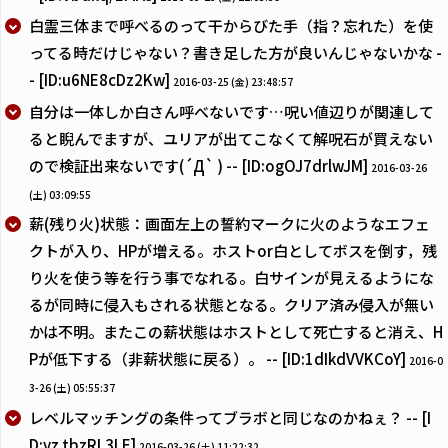
白霊三体まで呼べるのって干からびた手（指？忘れた）を使
ってる時だけじゃない？書き足した方が良いんじゃないかな -
- [ID:u6NE8cDz2Kw]
2016-03-25 (金) 23:48:57
自分は一体しか白さん呼べないです…呪い値辺りが関連して
ると睨んでますが、ユリアが出てこなくて解呪石が買えない
ので検証出来ないです(´Д` ) -- [ID:ogOJ7drlwJM]
2016-03-26
(土) 03:09:55
薪(残り火)状態：画面左上の誓約マークに火のようなエフェ
クトが入り、HPが増える。ホストor白としてボスを倒す，残
り火を使う等を行う事でなれる。白サインが見えるようにな
るが同時に侵入もされる状態となる。クリア済み侵入が無い
かは不明。またこの薪状態はホストとして死亡すると消え、H
Pが低下する（非薪状態に戻る）。 -- [ID:1dIkdVVKCoY]
2016-0
3-26 (土) 05:55:37
レベルマッチングの条件ってブラボと同じなのかねぇ？ -- [I
D:yz.tbzRL3LE]
2016-03-26 (土) 11:22:32