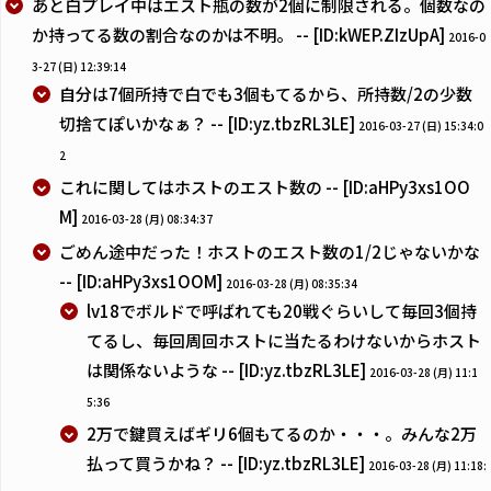
あと白プレイ中はエスト瓶の数が2個に制限される。個数なの
か持ってる数の割合なのかは不明。 -- [ID:kWEP.ZIzUpA]
2016-0
3-27 (日) 12:39:14
自分は7個所持で白でも3個もてるから、所持数/2の少数
切捨てぽいかなぁ？ -- [ID:yz.tbzRL3LE]
2016-03-27 (日) 15:34:0
2
これに関してはホストのエスト数の -- [ID:aHPy3xs1OO
M]
2016-03-28 (月) 08:34:37
ごめん途中だった！ホストのエスト数の1/2じゃないかな
-- [ID:aHPy3xs1OOM]
2016-03-28 (月) 08:35:34
lv18でボルドで呼ばれても20戦ぐらいして毎回3個持
てるし、毎回周回ホストに当たるわけないからホスト
は関係ないような -- [ID:yz.tbzRL3LE]
2016-03-28 (月) 11:1
5:36
2万で鍵買えばギリ6個もてるのか・・・。みんな2万
払って買うかね？ -- [ID:yz.tbzRL3LE]
2016-03-28 (月) 11:18: