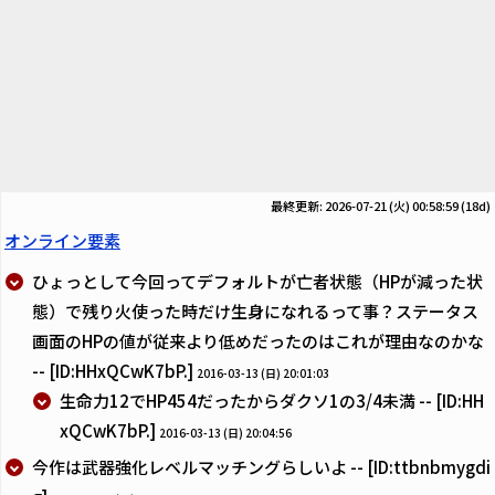
最終更新: 2026-07-21 (火) 00:58:59
(18d)
オンライン要素
ひょっとして今回ってデフォルトが亡者状態（HPが減った状
態）で残り火使った時だけ生身になれるって事？ステータス
画面のHPの値が従来より低めだったのはこれが理由なのかな
-- [ID:HHxQCwK7bP.]
2016-03-13 (日) 20:01:03
生命力12でHP454だったからダクソ1の3/4未満 -- [ID:HH
xQCwK7bP.]
2016-03-13 (日) 20:04:56
今作は武器強化レベルマッチングらしいよ -- [ID:ttbnbmygdi