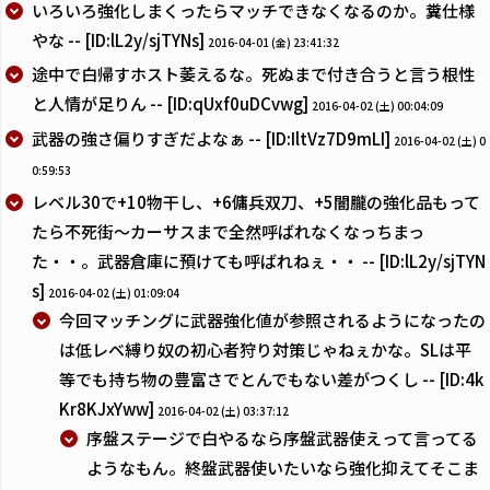
いろいろ強化しまくったらマッチできなくなるのか。糞仕様
やな -- [ID:lL2y/sjTYNs]
2016-04-01 (金) 23:41:32
途中で白帰すホスト萎えるな。死ぬまで付き合うと言う根性
と人情が足りん -- [ID:qUxf0uDCvwg]
2016-04-02 (土) 00:04:09
武器の強さ偏りすぎだよなぁ -- [ID:IltVz7D9mLI]
2016-04-02 (土) 0
0:59:53
レベル30で+10物干し、+6傭兵双刀、+5闇朧の強化品もって
たら不死街～カーサスまで全然呼ばれなくなっちまっ
た・・。武器倉庫に預けても呼ばれねぇ・・ -- [ID:lL2y/sjTYN
s]
2016-04-02 (土) 01:09:04
今回マッチングに武器強化値が参照されるようになったの
は低レベ縛り奴の初心者狩り対策じゃねぇかな。SLは平
等でも持ち物の豊富さでとんでもない差がつくし -- [ID:4k
Kr8KJxYww]
2016-04-02 (土) 03:37:12
序盤ステージで白やるなら序盤武器使えって言ってる
ようなもん。終盤武器使いたいなら強化抑えてそこま