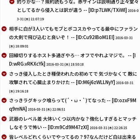
釣りかな…？規約読もうな。赤サインは説明通り正々堂々
としてるから侵入とは訳が違う -- [ID:p7LWK/TXiWI]
2016-0
3-31 (木) 21:07:19
相手に白が3人いてもモブとボコスカやってる最中にファラン
の大剣で飛び込むと良いぞ！ -- [ID:Cu92IBoM1EI]
2016-03-31
(木) 18:09:01
回線切りするホスト多過ぎやろ… オフでやれよマジで。 -- [I
D:wRG.vRKXcYk]
2016-03-31 (木) 18:50:18
さっき侵入したとき種使われたの初めてで 気づかなくて 敵に
攻撃されて心臓止まりかけた -- [ID:M6j6zWLLNyY]
2016-03-31
(木) 19:16:18
さっきラグキック喰らって(´・ω・`)てなった -- [ID:ozxF9M
q9mNA]
2016-03-31 (木) 22:06:51
武器のレベル差 大体いくつ以内かな？強化しすぎるとマッチ
しなそうで怖い -- [ID:m9Cd9M47zXI]
2016-03-31 (木) 22:26:25
皆レベルどれくらいでやってるの？97なんだけど白は出来る