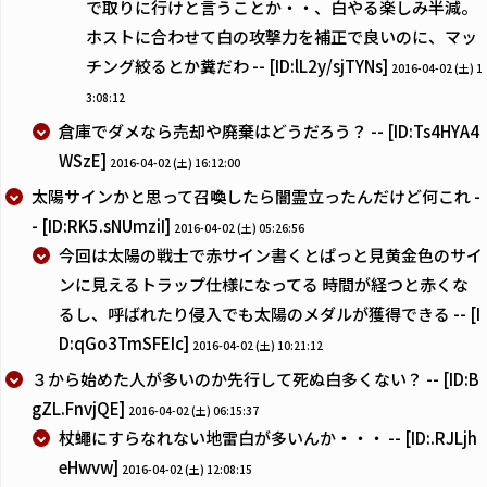
で取りに行けと言うことか・・、白やる楽しみ半減。
ホストに合わせて白の攻撃力を補正で良いのに、マッ
チング絞るとか糞だわ -- [ID:lL2y/sjTYNs]
2016-04-02 (土) 1
3:08:12
倉庫でダメなら売却や廃棄はどうだろう？ -- [ID:Ts4HYA4
WSzE]
2016-04-02 (土) 16:12:00
太陽サインかと思って召喚したら闇霊立ったんだけど何これ -
- [ID:RK5.sNUmziI]
2016-04-02 (土) 05:26:56
今回は太陽の戦士で赤サイン書くとぱっと見黄金色のサイ
ンに見えるトラップ仕様になってる 時間が経つと赤くな
るし、呼ばれたり侵入でも太陽のメダルが獲得できる -- [I
D:qGo3TmSFEIc]
2016-04-02 (土) 10:21:12
３から始めた人が多いのか先行して死ぬ白多くない？ -- [ID:B
gZL.FnvjQE]
2016-04-02 (土) 06:15:37
杖蠅にすらなれない地雷白が多いんか・・・ -- [ID:.RJLjh
eHwvw]
2016-04-02 (土) 12:08:15