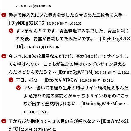
2016-03-28 (月) 14:03:29
赤霊で侵入先にいた赤霊を倒したら青ざめた二枚舌を入手 --
[ID:ykDEg82L8T6]
2016-03-28 (月) 10:16:35
すいませんミスです。青霊撃退で入手でした、青霊に殺さ
れた後、青霊が自殺してたみたいです。 -- [ID:ykDEg82L8
T6]
2016-03-28 (月) 10:20:46
今レベル100の2周目なんだけど、基本的にどこでサイン出し
ても呼ばれない こっちが生身の時はいっぱいサイン見える
んだけどなんでだろ？ -- [ID:nirq6gWPFzM]
2016-03-28 (月) 12:52:21
平日、昼間 -- [ID:sx/oViATXGw]
2016-03-28 (月) 13:21:14
いや、書いてる通り生身の時はサイン結構見えるんだ
よ 竜狩りの鎧の霧前とかめっちゃサインあるのにこっ
ちが出すと全然呼ばれない -- [ID:nirq6gWPFzM]
2016-0
3-28 (月) 15:05:46
干からびた指使っても３人目の白が呼べない -- [ID:aWm5oS1
d.FQ]
2016-03-28 (月) 13:07:21