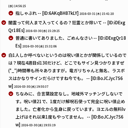
(水) 14:56:25
指しゃぶれ -- [ID:6AKqBH87kLY]
2016-03-31 (木) 15:41:20
闇霊って何人まで入ってくるの？狂霊とか除いて -- [ID:iDExg
Qr18Es]
2016-03-30 (水) 15:29:25
普通に書いてありました、ごめんなさい -- [ID:iDExgQr18
Es]
2016-03-30 (水) 15:32:06
白1人しか呼べないというのは呪い値とかが関係しているので
は？現在4週目sl130だけど、どこでもサイン見つかりますぜ
(°_°)時間帯も所々ありますが。竜ガリちゃんと無名、ラスボ
スはかなりサインだらけですね今でも。 -- [ID:BoJCJyc7S6
w]
2016-03-30 (水) 19:50:37
ちなみに、合言葉設定なし。地域外マッチングしないで
す。呪い値21で、1度だけ解呪石使って完全に呪い値止め
ました。亡者化から生身に戻っています。ヨエルの無料lv
上げはそれ以来1度もやってません。 -- [ID:BoJCJyc7S6
w]
2016-03-30 (水) 19:55:19