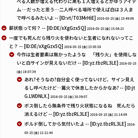
べる人数が増える代わりに黒も１人増えるとかゆうアイテ
ム …だったと思う…二人呼べる場所で使えば白は３人ま
で呼べるみたいよ -- [ID:vt/T03MrHiE]
2016-03-25 (金) 23:49:09
薪状態って何？ -- [ID:DE/xXgGzx5Q]
2016-03-25 (金) 15:04:23
一度でも死んだら残り火を使わないと生者になれないってこ
と？ -- [ID:DE/xXgGzx5Q]
2016-03-25 (金) 15:05:58
今作は生者要素は無かったような 「残り火」を使用しな
いと白サインが見えないだけ -- [ID:yz.tbzRL3LE]
2016-03-25
(金) 18:07:39
あれ?そうなの?自分全く使ってないけど、サイン見え
るし呼べたけど…篝火で休息したからかなあ? -- [ID:jt
G.LWDNLX.]
2016-03-25 (金) 18:39:07
ボス倒したら無条件で残り火状態になるね 死んだら
消えるけど -- [ID:yz.tbzRL3LE]
2016-03-25 (金) 21:14:09
ボルド倒してから気付いたよ -- [ID:yz.tbzRL3LE]
2016-
03-25 (金) 21:21:44