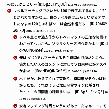
みにSLは１２０ -- [ID:BgZL.FnvjQE]
2016-03-30 (水) 04:05:22
レベルマッチングでだいたい100で様子みてるのに、120
とかバカですかねえ。白のレベル差は15らしいからアウ
トだなまぁ120もあればソロは全然余裕だろ -- [ID:79AIXY
x0nkU]
2016-03-30 (水) 04:18:31
レベル差とか過去作からレベルマッチの正確な範囲は
わかってないから。ソウルシリーズ初心者かよ -- [ID:d
dPAQiNGnSM]
2016-03-30 (水) 07:13:04
俺はLv120でもマッチするぞ？時間の問題だと思う。
協力したい人のコメントに対してソロ余裕とかアスペ
かよｗ -- [ID:ddPAQiNGnSM]
2016-03-30 (水) 07:15:20
木主だが、教えてくれて有難う。時間帯がそういば遅
かったね、それはそうと太陽闇霊サインに騙され
た・・・今回闇霊の種類多いな -- [ID:BgZL.FnvjQE]
20
16-03-30 (水) 08:38:06
安定マッチング範囲というのがあってだなぁ……。そ