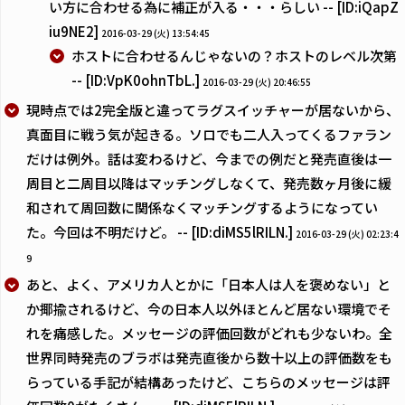
い方に合わせる為に補正が入る・・・らしい -- [ID:iQapZ
iu9NE2]
2016-03-29 (火) 13:54:45
ホストに合わせるんじゃないの？ホストのレベル次第
-- [ID:VpK0ohnTbL.]
2016-03-29 (火) 20:46:55
現時点では2完全版と違ってラグスイッチャーが居ないから、
真面目に戦う気が起きる。ソロでも二人入ってくるファラン
だけは例外。話は変わるけど、今までの例だと発売直後は一
周目と二周目以降はマッチングしなくて、発売数ヶ月後に緩
和されて周回数に関係なくマッチングするようになってい
た。今回は不明だけど。 -- [ID:diMS5lRILN.]
2016-03-29 (火) 02:23:4
9
あと、よく、アメリカ人とかに「日本人は人を褒めない」と
か揶揄されるけど、今の日本人以外ほとんど居ない環境でそ
れを痛感した。メッセージの評価回数がどれも少ないわ。全
世界同時発売のブラボは発売直後から数十以上の評価数をも
らっている手記が結構あったけど、こちらのメッセージは評