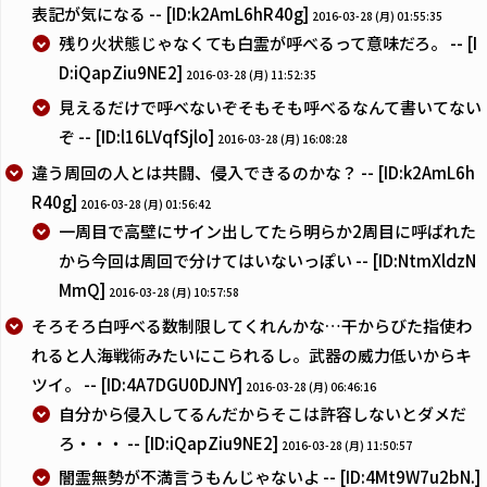
表記が気になる -- [ID:k2AmL6hR40g]
2016-03-28 (月) 01:55:35
残り火状態じゃなくても白霊が呼べるって意味だろ。 -- [I
D:iQapZiu9NE2]
2016-03-28 (月) 11:52:35
見えるだけで呼べないぞそもそも呼べるなんて書いてない
ぞ -- [ID:l16LVqfSjlo]
2016-03-28 (月) 16:08:28
違う周回の人とは共闘、侵入できるのかな？ -- [ID:k2AmL6h
R40g]
2016-03-28 (月) 01:56:42
一周目で高壁にサイン出してたら明らか2周目に呼ばれた
から今回は周回で分けてはいないっぽい -- [ID:NtmXldzN
MmQ]
2016-03-28 (月) 10:57:58
そろそろ白呼べる数制限してくれんかな…干からびた指使わ
れると人海戦術みたいにこられるし。武器の威力低いからキ
ツイ。 -- [ID:4A7DGU0DJNY]
2016-03-28 (月) 06:46:16
自分から侵入してるんだからそこは許容しないとダメだ
ろ・・・ -- [ID:iQapZiu9NE2]
2016-03-28 (月) 11:50:57
闇霊無勢が不満言うもんじゃないよ -- [ID:4Mt9W7u2bN.]