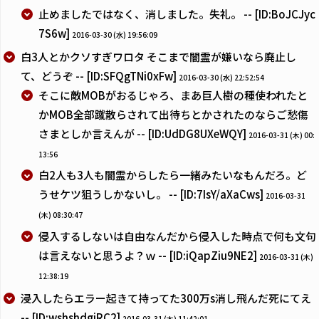
止めましたではなく、消しました。失礼。 -- [ID:BoJCJyc
7S6w]
2016-03-30 (水) 19:56:09
白3人とかクソすぎワロタ そこまで闇霊が嫌いなら廃止し
て、どうぞ -- [ID:SFQgTNi0xFw]
2016-03-30 (水) 22:52:54
そこに敵MOBがおるじゃろ、まあ巨人樹の種使われたと
かMOB全部蹴散らされて出待ちとかされたのならご愁傷
さまとしか言えんが -- [ID:UdDG8UXeWQY]
2016-03-31 (木) 00:
13:56
白2人も3人も闇霊からしたら一緒みたいなもんだろ。ど
うせケツ狙うしかないし。 -- [ID:7IsY/aXaCws]
2016-03-31
(木) 08:30:47
侵入するしないは自由なんだから侵入した時点で何も文句
は言えないと思うよ？ｗ -- [ID:iQapZiu9NE2]
2016-03-31 (木)
12:38:19
浸入したらエラー起きて持ってた300万s消し飛んだ死にてえ
-- [ID:wshshdgiRC2]
2016-03-31 (木) 11:42:01