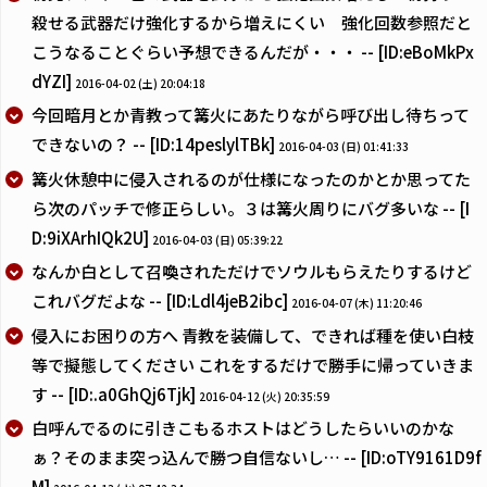
殺せる武器だけ強化するから増えにくい 強化回数参照だと
こうなることぐらい予想できるんだが・・・ -- [ID:eBoMkPx
dYZI]
2016-04-02 (土) 20:04:18
今回暗月とか青教って篝火にあたりながら呼び出し待ちって
できないの？ -- [ID:14peslylTBk]
2016-04-03 (日) 01:41:33
篝火休憩中に侵入されるのが仕様になったのかとか思ってた
ら次のパッチで修正らしい。３は篝火周りにバグ多いな -- [I
D:9iXArhIQk2U]
2016-04-03 (日) 05:39:22
なんか白として召喚されただけでソウルもらえたりするけど
これバグだよな -- [ID:Ldl4jeB2ibc]
2016-04-07 (木) 11:20:46
侵入にお困りの方へ 青教を装備して、できれば種を使い白枝
等で擬態してください これをするだけで勝手に帰っていきま
す -- [ID:.a0GhQj6Tjk]
2016-04-12 (火) 20:35:59
白呼んでるのに引きこもるホストはどうしたらいいのかな
ぁ？そのまま突っ込んで勝つ自信ないし… -- [ID:oTY9161D9f
M]