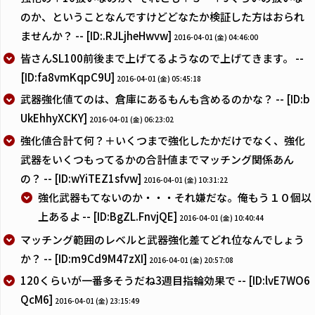
のか、ということなんですけどどなたか検証した方はおられ
ませんか？ -- [ID:.RJLjheHwvw]
2016-04-01 (金) 04:46:00
皆さんSL100前後まで上げてるようなので上げてきます。 --
[ID:fa8vmKqpC9U]
2016-04-01 (金) 05:45:18
武器強化値てのは、倉庫にあるもんも含めるのかな？ -- [ID:b
UkEhhyXCKY]
2016-04-01 (金) 06:23:02
強化値合計て何？＋いくつまで強化したかだけでなく、強化
武器をいくつもってるかの合計値までマッチング関係あん
の？ -- [ID:wYiTEZ1sfvw]
2016-04-01 (金) 10:31:22
強化武器もてないのか・・・それ嫌だな。俺もう１０個以
上あるよ -- [ID:BgZL.FnvjQE]
2016-04-01 (金) 10:40:44
マッチング範囲のレベルと武器強化差てどれ位なんでしょう
か？ -- [ID:m9Cd9M47zXI]
2016-04-01 (金) 20:57:08
120くらいが一番多そうだね3週目指輪効果で -- [ID:lvE7WO6
QcM6]
2016-04-01 (金) 23:15:49