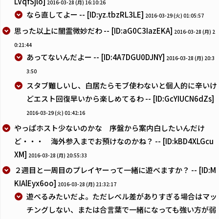
LVqfSjlo]
2016-03-28 (月) 16:10:26
なら直してよー -- [ID:yz.tbzRL3LE]
2016-03-29 (火) 01:05:57
思った以上に闇霊微妙だわ -- [ID:aG0C3IazEKA]
2016-03-28 (月) 2
0:21:44
あってないんだよー -- [ID:4A7DGU0DJNY]
2016-03-28 (月) 20:3
3:50
スタブ難しいし、白居たらモブ使わないと個人的に辛いけ
どエスト回復早いから楽しめてるわ -- [ID:GcYIUCN6dZs]
2016-03-29 (火) 01:42:16
やっぱホスト少ないのかな 序盤から案内白したいんだけ
ど・・・ 海外参入までお預けなのかね？ -- [ID:kBD4XLGcu
XM]
2016-03-28 (月) 20:55:33
２週目と一周目のプレイヤーって一緒に遊べますか？ -- [ID:M
KIAlEyx6oo]
2016-03-28 (月) 21:32:17
遊べるみたいだよ。ただレベル差がありすぎる場合はマッ
チングしない、または合言葉で一緒になっても強い方が弱