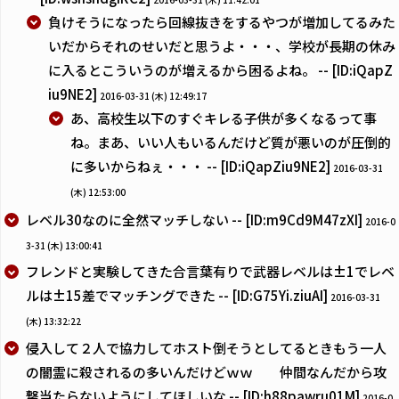
負けそうになったら回線抜きをするやつが増加してるみた
いだからそれのせいだと思うよ・・・、学校が長期の休み
に入るとこういうのが増えるから困るよね。 -- [ID:iQapZ
iu9NE2]
2016-03-31 (木) 12:49:17
あ、高校生以下のすぐキレる子供が多くなるって事
ね。まあ、いい人もいるんだけど質が悪いのが圧倒的
に多いからねぇ・・・ -- [ID:iQapZiu9NE2]
2016-03-31
(木) 12:53:00
レベル30なのに全然マッチしない -- [ID:m9Cd9M47zXI]
2016-0
3-31 (木) 13:00:41
フレンドと実験してきた合言葉有りで武器レベルは±1でレベ
ルは±15差でマッチングできた -- [ID:G75Yi.ziuAI]
2016-03-31
(木) 13:32:22
侵入して２人で協力してホスト倒そうとしてるときもう一人
の闇霊に殺されるの多いんだけどｗｗ 仲間なんだから攻
撃当たらないようにしてほしいな -- [ID:h88pawru01M]
2016-0