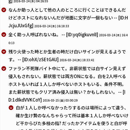
g]
2016-03-24 (木) 04:26:55
なんか助っ人として他の人のところに行くことはできるんだ
けどホストになれないんだが地面に文字が一個もない -- [ID:H
JcjuJUxGfg]
2016-03-24 (木) 16:18:33
全く助っ人呼ばれないね。 -- [ID:yq0igkuvnlI]
2016-03-24 (木) 16:4
0:13
残り火使った時とか生者の時だけ白いサインが見えるようで
す。 -- [ID:ohX/zSEtGAU]
2016-03-24 (木) 18:33:41
ファラン不死隊バイト中にて。非薪状態では白サイン見えず
侵入もされない。薪状態では両方ONになる。白を2人呼べる
ホストもいれば１人しか呼べないホストもいる、条件不明。
また薪状態でもクリア済み侵入は無い？かもしれない。 -- [I
D:1dIkdVVKCoY]
2016-03-25 (金) 03:00:29
白が１人しか呼べなかったりするのは場所によって違う、
確か生け贄のなんちゃらって所は基本１人しか呼べないけ
ど干からびた多枝の指? だったかアイテムを使うと白が呼