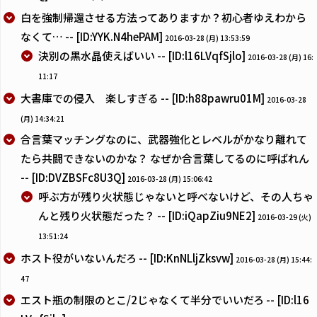
白を強制帰還させる方法ってありますか？初心者ゆえわから
なくて… -- [ID:YYK.N4hePAM]
2016-03-28 (月) 13:53:59
決別の黒水晶使えばいい -- [ID:l16LVqfSjlo]
2016-03-28 (月) 16:
11:17
大書庫での侵入 楽しすぎる -- [ID:h88pawru01M]
2016-03-28
(月) 14:34:21
合言葉マッチングなのに、武器強化とレベルがかなり離れて
たら共闘できないのかな？ なぜか合言葉してるのに呼ばれん
-- [ID:DVZBSFc8U3Q]
2016-03-28 (月) 15:06:42
呼ぶ方が残り火状態じゃないと呼べないけど、その人ちゃ
んと残り火状態だった？ -- [ID:iQapZiu9NE2]
2016-03-29 (火)
13:51:24
ホスト役がいないんだろ -- [ID:KnNLljZksvw]
2016-03-28 (月) 15:44:
47
エスト瓶の制限のとこ/2じゃなくて半分でいいだろ -- [ID:l16