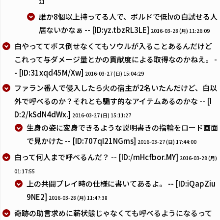
21
誰か8個以上持ってる人で、ボルドで低lvの白試せる人
居ないかなぁ -- [ID:yz.tbzRL3LE]
2016-03-28 (月) 11:26:09
白やっててボス倒せなくてもソウルが入ることあるんだけど
これって与ダメージ量とかの貢献度による取得なのかねえ。 -
- [ID:31xqd45M/Xw]
2016-03-27 (日) 15:04:29
ファラン番人で侵入したら火の宿主が2名いたんだけど、白以
外で呼べるのか？それとも騙す的なアイテムあるのかな -- [I
D:2/kSdN4dWx.]
2016-03-27 (日) 15:11:27
生身の姿に変身できるような説明書きの指輪をロード画面
で見かけた -- [ID:707qI21NGms]
2016-03-27 (日) 17:44:00
白って何人まで呼べるんだ？ -- [ID:/mHcfbor.MY]
2016-03-28 (月)
01:17:55
上の共闘プレイ時の仕様に書いてあるよ。 -- [ID:iQapZiu
9NE2]
2016-03-28 (月) 11:47:38
奇跡の助言求めに薪状態じゃなくても呼べるようになるって