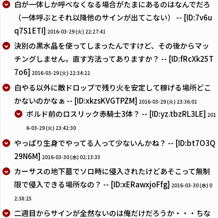
白が一体しか呼べなくなる場合がたまにあるのはなんでだろ
（一体呼ぶとそれ以降他のサインが出てこない） -- [ID:7v6u
q7S1ETI]
2016-03-29 (火) 22:27:41
決別の黒水晶を使ってしまったんですけど、その後からマッ
チングしません。直す方法ってありますか？ -- [ID:fRcXk25T
7o6]
2016-03-29 (火) 22:34:22
白やる以外に敵ドロップで残り火を安定して稼げる場所どこ
かないのかなぁ -- [ID:xkzsKVGTPZM]
2016-03-29 (火) 23:36:01
ボルド前のロスリック赤騎士3体？ -- [ID:yz.tbzRL3LE]
201
6-03-29 (火) 23:42:30
やっぱり生身でやってる人って少ないんかね？ -- [ID:bt7O3Q
29N6M]
2016-03-30 (水) 02:13:33
カーサスの地下墓でソロ時に侵入されたけどあそこって無制
限で侵入できる場所なの？ -- [ID:xERawxjoFfg]
2016-03-30 (水) 0
2:38:25
二週目からサインが全然ないのは俺だけだろうか・・・ちな