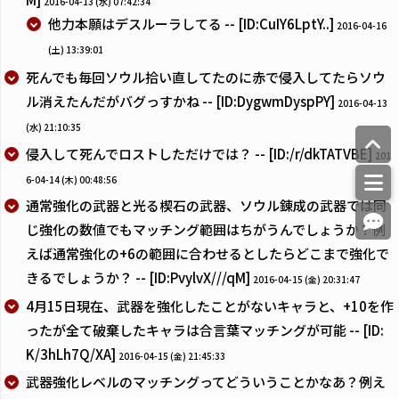
2016-04-13 (水) 07:42:34
他力本願はデスルーラしてる -- [ID:CuIY6LptY..]
2016-04-16
(土) 13:39:01
死んでも毎回ソウル拾い直してたのに赤で侵入してたらソウ
ル消えたんだがバグっすかね -- [ID:DygwmDyspPY]
2016-04-13
(水) 21:10:35
侵入して死んでロストしただけでは？ -- [ID:/r/dkTATVBE]
201
6-04-14 (木) 00:48:56
通常強化の武器と光る楔石の武器、ソウル錬成の武器では同
じ強化の数値でもマッチング範囲はちがうんでしょうか？例
えば通常強化の+6の範囲に合わせるとしたらどこまで強化で
きるでしょうか？ -- [ID:PvylvX///qM]
2016-04-15 (金) 20:31:47
4月15日現在、武器を強化したことがないキャラと、+10を作
ったが全て破棄したキャラは合言葉マッチングが可能 -- [ID:
K/3hLh7Q/XA]
2016-04-15 (金) 21:45:33
武器強化レベルのマッチングってどういうことかなあ？例え