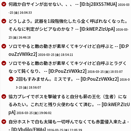
何故か白サインが出せない、、、 -- [ID:bj28XSS7MUA]
2016-03
-25 (金) 16:04:33
どうしよう。武器を1段階強化したら全く呼ばれなくなった。
そんなに判定がシビアなのかな？ -- [ID:kWEP.ZIzUpA]
2016-03-
25 (金) 16:46:18
ソロでやると敵の動きが素早くてキツイけど白呼ぶと -- [ID:P
ouZzVWXkz2]
2016-03-25 (金) 18:54:21
ソロでやると敵の動きが素早くてキツイけど白呼ぶとラグく
なって鈍くなり、 -- [ID:PouZzVWXkz2]
2016-03-25 (金) 18:55:07
2回もすみません。ミスです。 -- [ID:PouZzVWXkz2]
2016-0
3-25 (金) 18:56:07
協力プレイでボスを撃破すると自分も薪の王化（生者）にな
るみたい。これだと残り火使わなくて済む。 -- [ID:kWEP.ZIzU
pA]
2016-03-25 (金) 19:06:02
自分ホストで白も太陽も一切呼んでなくても赤霊侵入来たよ -
- [ID:Vbdilq/EMAs]
2016-03-25 (金) 22:05:39