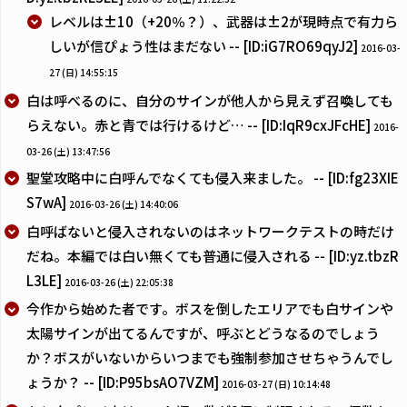
レベルは±10（+20％？）、武器は±2が現時点で有力ら
しいが信ぴょう性はまだない -- [ID:iG7RO69qyJ2]
2016-03-
27 (日) 14:55:15
白は呼べるのに、自分のサインが他人から見えず召喚しても
らえない。赤と青では行けるけど… -- [ID:IqR9cxJFcHE]
2016-
03-26 (土) 13:47:56
聖堂攻略中に白呼んでなくても侵入来ました。 -- [ID:fg23XIE
S7wA]
2016-03-26 (土) 14:40:06
白呼ばないと侵入されないのはネットワークテストの時だけ
だね。本編では白い無くても普通に侵入される -- [ID:yz.tbzR
L3LE]
2016-03-26 (土) 22:05:38
今作から始めた者です。ボスを倒したエリアでも白サインや
太陽サインが出てるんですが、呼ぶとどうなるのでしょう
か？ボスがいないからいつまでも強制参加させちゃうんでし
ょうか？ -- [ID:P95bsAO7VZM]
2016-03-27 (日) 10:14:48