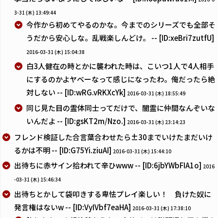
3-31 (木) 13:49:44
今作から初めてやるのかな。今までのシリーズでも全部そ
うだから安心しな。乱戦楽しんどけ。 -- [ID:xeBri7zutfU]
2016-03-31 (木) 15:04:38
白3人健在の時とかに襲われた時は、こいつ1人で4人相手
にするのかよヤベーなって感じになったわ。俺だったら絶
対しない -- [ID:wRG.vRKXcYk]
2016-03-31 (木) 18:55:49
同じ見た目の霊体同士ってだけで、闇霊に仲間なんぞいな
いんだよ -- [ID:gsKT2m/Nzo.]
2016-03-31 (木) 23:14:23
フレンド検証した合言葉合わせたら±30までいけたまだいけ
るかは不明 -- [ID:G75Yi.ziuAI]
2016-03-31 (木) 15:44:10
出待ちに赤サイン拾われて辛ひwww -- [ID:6jbYWbFIA1o]
2016
-03-31 (木) 15:46:34
出待ちとかして袋叩きする卑怯プレイ楽しい！ 負けた奴に
発言権はないw -- [ID:VyIVbf7eaHA]
2016-03-31 (木) 17:38:10