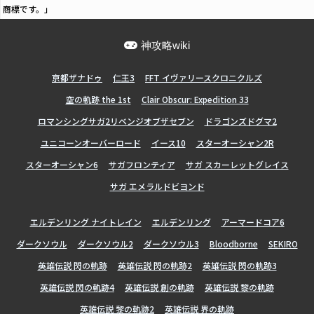
商標です。」
神攻略wiki
亰都ザナドゥ
仁王3
FFT イヴァリースクロニクルズ
空の軌跡 the 1st
Clair Obscur: Expedition 33
ロマンシングサガ2リベンジオブザセブン
ドラゴンズドグマ2
ユニコーンオーバーロード
イース10
スターオーシャン2R
スターオーシャン6
サガフロンティア
サガ スカーレットグレイス
サガ エメラルドビヨンド
エルデンリング ナイトレイン
エルデンリング
アーマードコア6
ダークソウル
ダークソウル2
ダークソウル3
Bloodborne
SEKIRO
英雄伝説 閃の軌跡
英雄伝説 閃の軌跡2
英雄伝説 閃の軌跡3
英雄伝説 閃の軌跡4
英雄伝説 創の軌跡
英雄伝説 黎の軌跡
英雄伝説 黎の軌跡2
英雄伝説 界の軌跡