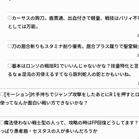
カーサスの鉤刀。盾貫通、出血付きで軽量、戦技はパリィ不
としては万能。
2
刀の居合斬りもスタミナ削り優秀。居合プラス蹴りで聖堂騎
2
基本はロンソの戦技R1でいいんじゃないかな？技量特化と
るなぁ混沌の刃使えるすてなら鋭利蛇人の鉈とかもいいね。
[モーション]片手持ちでジャンプ攻撃をしたあとにR 1を押すと
使ってなんか面白い戦い方できないかな？
魔法使わない戦士型の人って、攻略の時はFP回復どうしてます
っぱり愚者盾・セスタスの人が多いんだろうか