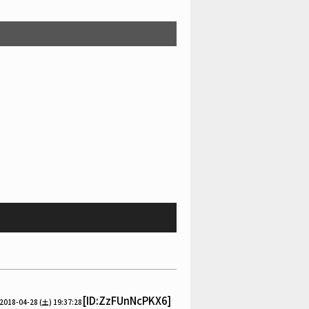
[ID:ZzFUnNcPKX6]
2018-04-28 (土) 19:37:28