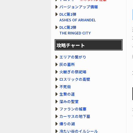
バージョンアップ情報
DLC第1弾
ASHES OF ARIANDEL
DLC第2弾
THE RINGED CITY
攻略チャート
エリアの繋がり
灰の墓所
火継ぎの祭祀場
ロスリックの高壁
不死街
生贄の道
深みの聖堂
ファランの城塞
カーサスの地下墓
燻りの湖
冷たい谷のイルシール