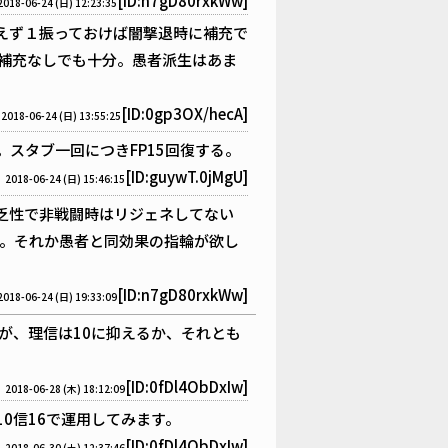
[ID:n7gD80rxkWw]
2018-06-24 (日) 12:23:35
えず１振っておけば闇撃退時に補充で
補充なしでも十分。愚者派生はあま
[ID:0gp3OX/hecA]
2018-06-24 (日) 13:55:25
スタブ一回につきFP15回復する。
[ID:guywT.0jMgU]
2018-06-24 (日) 15:46:15
乏性で非戦闘時はリジェネしてない
に。それか愚者と同効果の指輪が欲し
[ID:n7gD80rxkWw]
2018-06-24 (日) 19:33:09
が、理信は10に抑えるか、それとも
[ID:0fDl4ObDxIw]
2018-06-28 (木) 18:12:09
0信16で運用してみます。
[ID:0fDl4ObDxIw]
2018-06-30 (土) 12:37:46