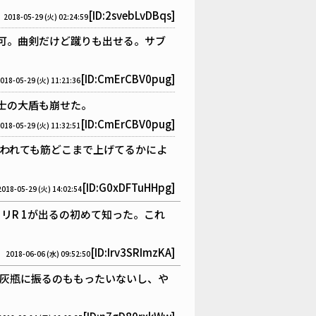
[ID:2svebLvDBqs]
2018-05-29 (火) 02:24:59
可。曲剣だけど蹴りも出せる。サブ
[ID:CmErCBV0pug]
018-05-29 (火) 11:21:36
士の大盾も崩せた。
[ID:CmErCBV0pug]
018-05-29 (火) 11:32:51
言われても筋どこまで上げてるかによ
[ID:G0xDFTuHHpg]
2018-05-29 (火) 14:02:54
ロリR 1が出るの初めて知った。これ
[ID:Irv3SRImzKA]
2018-06-06 (水) 09:52:50
？灰瓶に振るのももったいないし、や