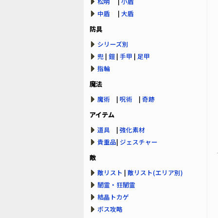
松明
|
小盾
中盾
|
大盾
防具
シリーズ別
兜
|
鎧
|
手甲
|
足甲
指輪
魔法
魔術
|
呪術
|
奇跡
アイテム
道具
|
強化素材
貴重品
|
ジェスチャー
敵
敵リスト
|
敵リスト(エリア別)
闇霊・狂闇霊
結晶トカゲ
ボス攻略