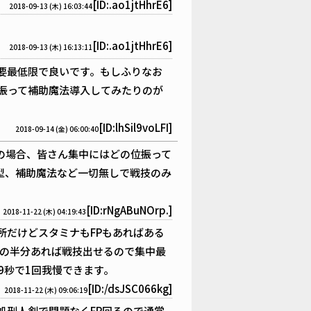
[ID:.ao1jtHhrE6]
2018-09-13 (木) 16:03:44
[ID:.ao1jtHhrE6]
2018-09-13 (木) 16:13:11
要最低限で良いです。もしふりなお
振って補助魔法導入してみたりのが
[ID:lhSil9voLFI]
2018-09-14 (金) 06:00:40
の場合、皆さん集中にはどの位振って
力型、補助魔法など一切無しで戦技のみ
[ID:rNgABuNOrp.]
2018-11-22 (木) 04:19:43
所だけどスタミナもFPもあればある
Pの半分あれば戦技出せるので集中最
9秒で1回我慢できます。
[ID:/dsJSC066kg]
2018-11-22 (木) 09:06:19
処刑人剣で問題なくFP回るので通常