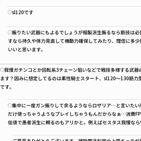
sl120です
振りたい武器にもよるでしょうが粗製派生振るなら筋技は必
すなら持久や体力見直して機動力確保してみたり、理信に多少
いいと思います。
我慢ガチンコとか回転系3チェーン狙いなどで戦技多様する武器
ます？因みに想定してるのは素性騎士スタート、sl120～130筋
です。
集中に一度ガン振りして余るようならロザリア…と言いたい
だけ使っちゃうようなプレイしちゃうもんだからなぁ…消費F
低値で愚者派生に頼るのもアリかと。例えばセスタス我慢なら
ご意見ありがとうございます。補助魔法利用の上質キャラが