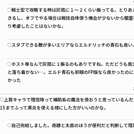
戦士型で攻略する時は灰瓶に１～２くらい振ってる。とりあ
きるし、オフでやる場合は戦技自体使う機会が少ないから闇霊
り考慮したことはないかな。
スタブできる敵が多いエリアならエルドリッチの青石も良い。
ホスト専なんで灰瓶に１振るのもありですね。ただどうも貧
と落ち着かない…。エルド青石も邪眼のFP版なら良かったの
かった
上質キャラで理信降って補助系の魔法を使おうと思っているんだ
15までふって黒炎を使える様にした方がいいのかな。
自己完結しました。奇跡と太直のほうが便利だと判断して理1