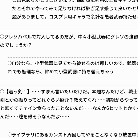
だとそれでやってみて足りなければ継ぎ足す感じで良いかと
題がありまして。コスプレ用キャラで余計な愚者武器持たせら
グレソハベルで対人してるのだが、中々小型武器にグレソの強靭
のでしょうか？
自分なら、小型武器に見てから被せるのは難しいので、武器
れでも無理なら、諦めて小型武器に持ち替えちゃう
【着っ剣！】……すまん言いたいだけだ。本題なんだけど、戦士
剣とかの振りってどれぐらい厄介？教えてくれ……初期からやって
と無くてチェイン食らったことないんだ……なんか6ヒットとかす
んだ……瞳を得そうなんだよ……
ライブラリにあるカンスト周回してやることなくなり放置中