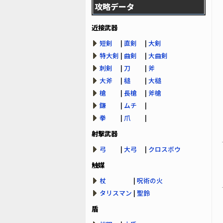
攻略データ
近接武器
短剣
|
直剣
|
大剣
特大剣
|
曲剣
|
大曲剣
刺剣
|
刀
|
斧
大斧
|
槌
|
大槌
槍
|
長槍
|
斧槍
鎌
|
ムチ
|
拳
|
爪
|
射撃武器
弓
|
大弓
|
クロスボウ
触媒
杖
|
呪術の火
タリスマン
|
聖鈴
盾