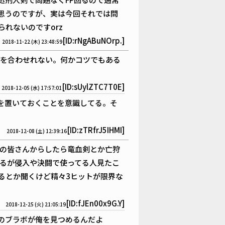
思うのですが、実は今回それでは問
れないのですorz
[ID:rNgABuNOrp.]
2018-11-22 (木) 23:48:59
を合わせれない。何かコツでもある
[ID:sUylZTC7T0E]
2018-12-05 (水) 17:57:01
を置いておくことを意識してる。そ
[ID:zTRfrJ5IHMI]
2018-12-08 (土) 12:39:16
の皆さんからしたら竜血剣とか亡狩
るが侵入や決闘で使ってる人見たこ
るとか聞くけど精々3ヒットが限界な
[ID:fJEn00x9G.Y]
2018-12-25 (火) 21:05:19
のブラボが俺を見つめるんだよ