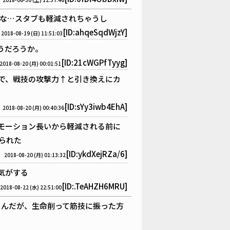
な…スタブも軽減されちゃうし
[ID:ahqeSqdWjzY]
2018-08-19 (日) 11:51:03
うだろうか。
[ID:21cWGPfTyyg]
2018-08-20 (月) 00:01:51
で、戦技の攻撃力↑と引き換えにカ
[ID:sYy3iwb4EhA]
2018-08-20 (月) 00:40:36
モーション長いから軽減される前に
られた
[ID:ykdXejRZa/6]
2018-08-20 (月) 01:13:32
気がする
[ID:.TeAHZH6MRU]
2018-08-22 (水) 22:51:00
るんだが、生命削って筋技に振った方