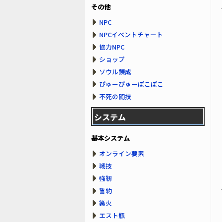
その他
NPC
NPCイベントチャート
協力NPC
ショップ
ソウル錬成
ぴゅーぴゅーぽこぽこ
不死の闘技
システム
基本システム
オンライン要素
戦技
強靭
誓約
篝火
エスト瓶