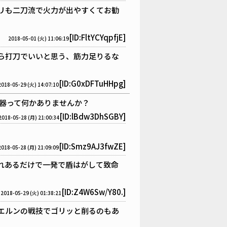
リも二刀流で火力が出やすくてお勧
[ID:FltYCYqpfjE]
2018-05-01 (火) 11:06:19
ら打刀でいいと思う、筋力足りるな
[ID:G0xDFTuHHpg]
2018-05-29 (火) 14:07:10
器って何かありませんか？
[ID:lBdw3DhSGBY]
2018-05-28 (月) 21:00:34
[ID:Smz9AJ3fwZE]
2018-05-28 (月) 21:09:09
れあるだけで一発で盾はがして致命
[ID:Z4W6Sw/Y80.]
2018-05-29 (火) 01:38:21
エルンの戦技でゴリッと削るのもあ