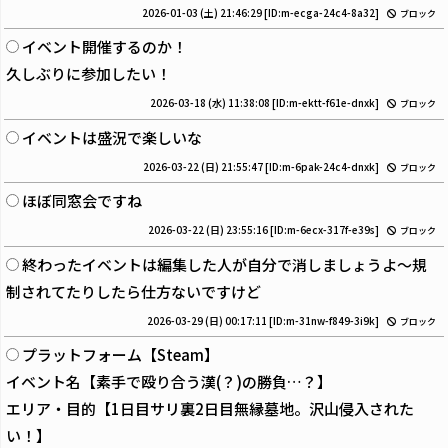
2026-01-03 (土) 21:46:29
[ID:m-ecga-24c4-8a32]
ブロック
イベント開催するのか！
久しぶりに参加したい！
2026-03-18 (水) 11:38:08
[ID:m-ektt-f61e-dnxk]
ブロック
イベントは盛況で楽しいな
2026-03-22 (日) 21:55:47
[ID:m-6pak-24c4-dnxk]
ブロック
ほぼ同窓会ですね
2026-03-22 (日) 23:55:16
[ID:m-6ecx-317f-e39s]
ブロック
終わったイベントは編集した人が自分で消しましょうよ〜規
制されてたりしたら仕方ないですけど
2026-03-29 (日) 00:17:11
[ID:m-31nw-f849-3i9k]
ブロック
プラットフォーム【Steam】
イベント名【素手で殴り合う漢(？)の勝負…？】
エリア・目的【1日目サリ裏2日目無縁墓地。沢山侵入された
い！】