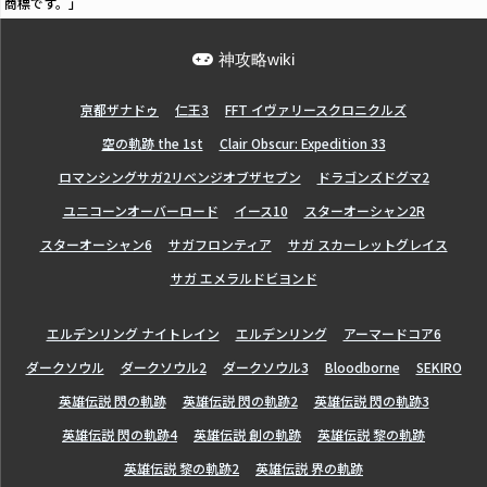
商標です。」
神攻略wiki
亰都ザナドゥ
仁王3
FFT イヴァリースクロニクルズ
空の軌跡 the 1st
Clair Obscur: Expedition 33
ロマンシングサガ2リベンジオブザセブン
ドラゴンズドグマ2
ユニコーンオーバーロード
イース10
スターオーシャン2R
スターオーシャン6
サガフロンティア
サガ スカーレットグレイス
サガ エメラルドビヨンド
エルデンリング ナイトレイン
エルデンリング
アーマードコア6
ダークソウル
ダークソウル2
ダークソウル3
Bloodborne
SEKIRO
英雄伝説 閃の軌跡
英雄伝説 閃の軌跡2
英雄伝説 閃の軌跡3
英雄伝説 閃の軌跡4
英雄伝説 創の軌跡
英雄伝説 黎の軌跡
英雄伝説 黎の軌跡2
英雄伝説 界の軌跡