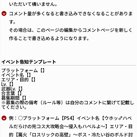
いただいて構いません。
コメント量が多くなると書き込みできなくなることがありま
す。
その場合は、このページの編集からコメントページを新しく
作ることで書き込めるようになります。
イベント告知テンプレート
プラットフォーム【】
イベント名【】
エリア・目的【】
Lv.【】
武器Lv.【】
合言葉【】
募集期間【】
※募集の際の備考（ルール等）は自分のコメントに繋げて記載し
てください。
例：○プラットフォーム【PS4】イベント名【ウホッ♂ハベ
ルだらけの完コス大攻略会～侵入もハベルよ～】エリア・目
的【篝火「ロスリックの高壁」～ボス・冷たい谷のボルド討