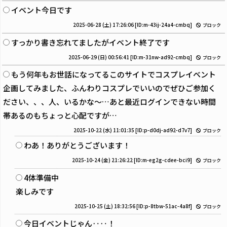
イベント今日です
2025-06-28 (土) 17:26:06
[ID:m-43ij-24a4-cmbq]
ブロック
すっかり書き忘れてましたがイベント終了です
2025-06-29 (日) 00:56:41
[ID:m-31nw-ad92-cmbq]
ブロック
もう何年もお世話になってるこのサイトでコスプレイベント
企画してみました、ふんわりコスプレでいいのでぜひご参加く
ださい、、、人、いるかな～…あと最近ログインできない時間
帯あるのもちょっと心配ですが…
2025-10-22 (水) 11:01:35
[ID:p-d0dj-ad92-d7v7]
ブロック
わあ！ありがとうございます！
2025-10-24 (金) 21:26:22
[ID:m-eg2g-cdee-bci9]
ブロック
4体準備中
楽しみです
2025-10-25 (土) 18:32:56
[ID:p-8tbw-51ac-4a8f]
ブロック
今日イベントじゃん‥‥！