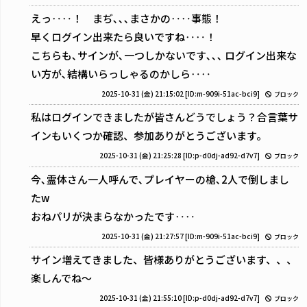
えっ‥‥！ まぢ､､､まさかの‥‥事態！
早くログイン出来たら良いですね‥‥！
こちらも､サインが､一つしかないです､､､ ログイン出来な
い方が､結構いらっしゃるのかしら‥‥
2025-10-31 (金) 21:15:02
[ID:m-909i-51ac-bci9]
ブロック
私はログインできましたが皆さんどうでしょう？合言葉サ
インもいくつか確認、参加ありがとうございます。
2025-10-31 (金) 21:25:28
[ID:p-d0dj-ad92-d7v7]
ブロック
今､霊体さん一人呼んで､プレイヤーの槍､2人で倒しまし
たw
おねパリが決まらなかったです‥‥
2025-10-31 (金) 21:27:57
[ID:m-909i-51ac-bci9]
ブロック
サイン増えてきました、皆様ありがとうございます、、、
楽しんでね～
2025-10-31 (金) 21:55:10
[ID:p-d0dj-ad92-d7v7]
ブロック