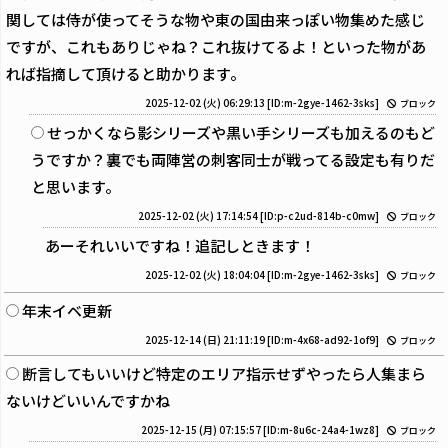
関しては侍が使ってそうな物や東の国由来っぽい物集めた感じ
ですが、これもありじゃね？これ抜けてるよ！といった物があ
れば指摘して頂けると助かります。
2025-12-02 (火) 06:29:13
[ID:m-2gye-1462-3sks]
ブロック
せっかくなら影シリーズや黒い手シリーズも加えるのもど
うですか？裏でも両陣営の刺客同士が戦ってる設定も有りだ
と思います。
2025-12-02 (火) 17:14:54
[ID:p-c2ud-814b-c0mw]
ブロック
あーそれいいですね！追記しときます！
2025-12-02 (火) 18:04:04
[ID:m-2gye-1462-3sks]
ブロック
年末イベ更新
2025-12-14 (日) 21:11:19
[ID:m-4x68-ad92-1of9]
ブロック
断言してもいいけど特定のエリア指示せずやったら人集まら
ないけどいいんですかね
2025-12-15 (月) 07:15:57
[ID:m-8u6c-24a4-1wz8]
ブロック