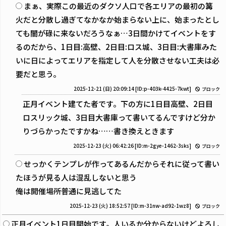
まぁ、実際この最近のダクソ人口で各エリアの最初の篝
火だと分散し過ぎてなかなか始まらない上に、始まったとし
ても闇が碌に来ないだろうなぁ…3日間かけてイベントをす
るのだから、1日目:高壁、2日目:ロス城、3日目:大書庫みた
いに日によってエリアを指定して人を分散させない工夫は必
要だと思う。
2025-12-21 (日) 20:09:14
[ID:p-403k-4425-7kwt]
ブロック
正月イベント建てた者です。下の方に1日目高壁、2日目
ロスリック城、3日目大書庫って書いてるんですけど分か
りづらかったですかね……書き換えときます
2025-12-23 (火) 06:42:26
[ID:m-2gye-1462-3sks]
ブロック
せっかくテンプレが作ってあるんだからそれに従って書い
たほうが見る人は混乱しないと思う
俺は開催場所普通に見逃してた
2025-12-23 (火) 18:52:57
[ID:m-31nw-ad92-1wz8]
ブロック
正月イベント1日目開始です。人いるか分からないけどよろし