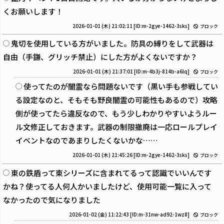
くお願いします！
2026-01-01 (木) 21:02:11
[ID:m-2gye-1462-3sks]
ブロック
鬼切を使用している方がいました。防具の縛りをして武器は
自由（手鎌、グリッチ禁止）にした方がよくないですか？
2026-01-01 (木) 21:37:01
[ID:m-4b3j-814b-a6lq]
ブロック
使ってたのが闇霊なら問題ないです（黒い手も参戦してい
る設定なのと、そもそも野良闇霊の可能性もあるので）攻略
側が使ってたら違反なので、もう少しわかりやすいようルー
ル文修正しておきます。武器の制限撤廃は一応ロールプレイ
イベントなのであまりしたくないかな……
2026-01-01 (木) 21:45:26
[ID:m-2gye-1462-3sks]
ブロック
東の鉄盾って東シリーズに含まれてるって認識でいいんです
かね？使ってる人何人かいましたけど、使用可能一覧に入って
なかったので気になりました
2026-01-02 (金) 11:22:43
[ID:m-31nw-ad92-1wz8]
ブロック