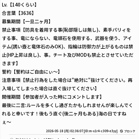
Lv.【140くらい】
合言葉【3636】
募集期間【一旦二ヶ月】
禁止事項【防具を着用する事(恥部隠しは無し)、素手パリィを
する事、竜にならない、竜頭石を使用する、武器を使う、アイ
テム(誘い壺と竜体石のみOK)、指輪は防御力が上がるものは禁
止(HP上昇は良し)、事。チート及びMODも禁止とさせていただ
きます】
誓約【誓約はご自由にぃ〜】
注意事項【禁止行為をした場合は"絶対に"抜けてください。再
入場してしまった場合は直ぐ抜けてください】
開催期間【参加者が入った時にコメントします】
最後に二言:ルールを多くし過ぎたかもしれませんが楽しんでく
れると幸いです！後もう直ぐ(後二ヶ月もある)海の日ですね
ぇ〜
2026-05-18 (月) 02:36:07
[ID:m-x1r4-c309-e3yy]
ブロック