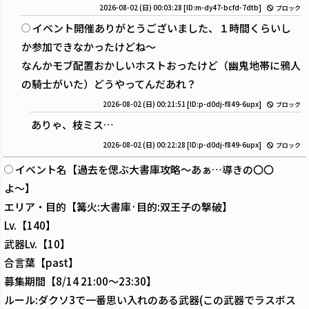
2026-08-02 (日) 00:03:28
[ID:m-dy47-bcfd-7dtb]
ブロック
イベント開催ありがとうございました、１時間くらいし
か参加できなかったけどね～
なんかモブ配置おかしいホストおったけど（幽鬼地帯に鴉人
の騎士がいた）どうやってんだあれ？
2026-08-02 (日) 00:21:51
[ID:p-d0dj-f849-6upx]
ブロック
ありゃ、枝ミス…
2026-08-02 (日) 00:22:28
[ID:p-d0dj-f849-6upx]
ブロック
イベント名【過去を偲ぶ大書庫攻略〜あぁ…導きの〇〇
よ〜】
エリア・目的【篝火:大書庫·目的:双王子の撃破】
Lv.【140】
武器Lv.【10】
合言葉【past】
募集期間【8/14 21:00〜23:30】
ルール:ダクソ3で一番思い入れのある武器(この武器でラスボス