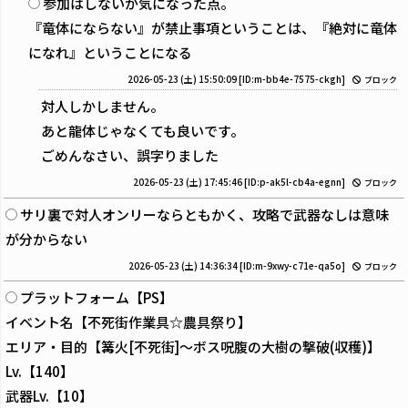
参加はしないが気になった点。
『竜体にならない』が禁止事項ということは、『絶対に竜体
になれ』ということになる
2026-05-23 (土) 15:50:09
[ID:m-bb4e-7575-ckgh]
ブロック
対人しかしません。
あと龍体じゃなくても良いです。
ごめんなさい、誤字りました
2026-05-23 (土) 17:45:46
[ID:p-ak5l-cb4a-egnn]
ブロック
サリ裏で対人オンリーならともかく、攻略で武器なしは意味
が分からない
2026-05-23 (土) 14:36:34
[ID:m-9xwy-c71e-qa5o]
ブロック
プラットフォーム【PS】
イベント名【不死街作業具☆農具祭り】
エリア・目的【篝火[不死街]〜ボス呪腹の大樹の撃破(収穫)】
Lv.【140】
武器Lv.【10】