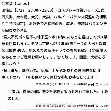
合言葉【tanbo】
開催日【6/27 20:30〜23:00】·コスプレ＝作業シリーズ1式、
四又鋤、大木槌、大鉈、大鎌、ハルパー(バランス調整の為粗製
片手持ち固定)、お好みで左松明のみ、魔法、奇跡はバフエンチ
ャ回復以外禁止
·篝火不死街〜崖下の地下室〜ボロ橋のたもとを経由してボス撃
破を目指します。モブは可能な限り殲滅(赤ローブの大男と教導
師は優先)侵入、始めたての新キャラでの参加も歓迎！野良侵入
もあるのでご理解お願いします。皆で敵モブ、闇霊、大樹を収
穫しよう！
·禁止事項、煽り行為、切断、上記武器以外の意図的な使用
ホストのハードルも低いので気軽な参加お待ちしてます！
2026-06-09 (火) 21:46:19
[ID:p-btsz-0465-5gwp]
ブロック
魔術、奇跡の欄に呪術を記載するのを忘れてました。すみ
ません。
2026-06-09 (火) 22:19:50
[ID:p-btsz-0465-5gwp]
ブロック