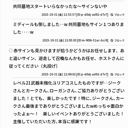
共同墓地スタートいらなかったな～サインないや
2025-10-31 (金) 21:55:57
[ID:p-d0dj-ad92-d7v7]
ブロック
ミディールも倒しました‥w 共同墓地もサイン１つありま
した‥‥w
2025-10-31 (金) 22:05:03
[ID:m-909i-51ac-bci9]
ブロック
赤サインも見かけますが拾うかどうかはお任せします、あ
と追いサイン、逆走して召喚なんかもお任せ、ホストさんに
従ってください（丸投げ）
2025-10-31 (金) 22:09:02
[ID:p-d0dj-ad92-d7v7]
ブロック
レベル21武器未強化ユリアコスしたものですが‥ジーク
さんとカークさん､ローガンさん､ご協力ありがとうござい
ました！とても、楽しかったです！特に､ジークさん､カー
クさん最後までありがとうございましたwめっちゃ面白か
ったよぉ〜！ 楽しいイベントありがとうございました！
主催していただいた方､本当に感謝です！