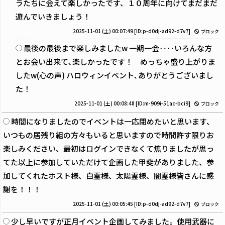
ラたちに会えて楽しかったです、１０周年に向けてまだまだ
遊んでいきましょう！
2025-11-01 (土) 00:07:49
[ID:p-d0dj-ad92-d7v7]
ブロック
最後の最後まで楽しみましたw 一期一会‥‥いろんな方
とお会い出来て､楽しかったです！ めっちゃ盛り上がりま
したw(心の声) ハロウィンイベント､ありがとうございまし
た！
2025-11-01 (土) 00:08:48
[ID:m-909i-51ac-bci9]
ブロック
時間になりましたのでイベントは一応閉めたいと思います、
いつもの居残り組の方々もいると思いますので時間許す限りお
楽しみください、最初はログインできなくて焦りましたが思っ
てた以上に参加していただけて企画した甲斐がありました、参
加してくれたホスト様、白霊様、太陽霊様、闇霊様皆さんに感
謝を！！！
2025-11-01 (土) 00:05:45
[ID:p-d0dj-ad92-d7v7]
ブロック
少し早いですが正月イベント企画してみました。使用武器に