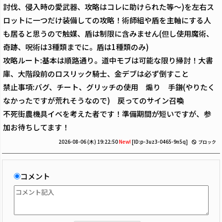
討伐、侵入時の愛武器、攻略はコレに助けられた等〜)を左右ス
ロットに一つだけ装備しての攻略！術師組や盾を主軸にする人
も居ると思うので触媒、盾は制限に含みません(但し使用魔術、
奇跡、呪術は3種類までに。盾は1種類のみ)
攻略ルート:基本は順路通り。道中モブは可能な限り掃討！大書
庫、大階段前のロスリック騎士、金デブは必ず倒すこと
禁止事項:バグ、チート、グリッチの使用 煽り 手鎌(やりたく
なかったですが荒れそうなので) 戻ってのサイン召喚
不死街農機具イベを考えた者です！準備期間が短いですが、参
加お待ちしてます！
2026-08-06 (木) 19:22:50
New!
[ID:p-3uz3-0465-9n5q]
ブロック
コメント