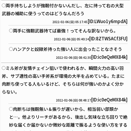
両手持ちしようが強靭付かないんだし、左に持って右の大型
武器の補助に使うってのはどうなんだろう
[ID:LWuo1y6mpdA]
2022-02-06 (日) 05:17:45
両手に強靭武器持てば最強！ってそんな訳ないから。
[ID:8ZTWSACf3FU]
2022-02-06 (日) 05:40:14
ハンアクと奴隷斧持った強い人に出会ったことなさそう
[ID:ic0eQeMX84k]
2022-02-06 (日) 08:42:30
ミル斧が友情チェイン狙いで使われるか、瞬間火力の高い羽
斧、サブ適性の高い手斧系が環境の大半を占めている。たまに
肉断ち使ってる人もいるけど、そちらは何が強いのかよく分か
らない。
[ID:ic0eQeMX84k]
2022-02-06 (日) 08:48:17
肉断ちは強靭無い＆振りが遅いから、相当弱い部類か
と…。他よりリーチがあるから、後出し気味な立ち回りで絶
妙な届くか届かないか微妙な距離で振るような使い方をする