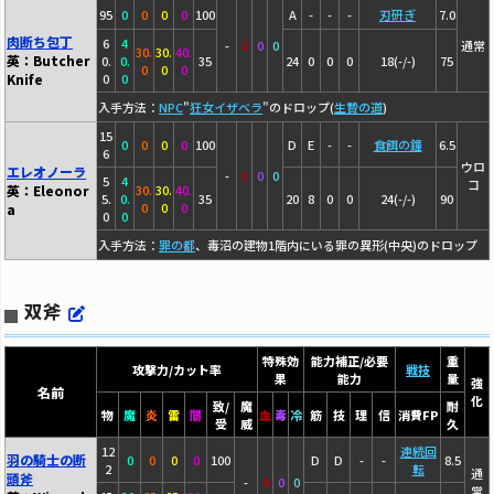
95
0
0
0
0
100
A
-
-
-
刃研ぎ
7.0
肉断ち包丁
6
4
-
0
0
0
通常
30.
30.
40.
英：Butcher
0.
0.
35
24
0
0
0
18(-/-)
75
0
0
0
Knife
0
0
入手方法：
NPC
"
狂女イザベラ
"のドロップ(
生贄の道
)
15
0
0
0
0
100
D
E
-
-
食餌の鐘
6.5
6
ウロ
エレオノーラ
-
0
0
0
5
4
コ
英：Eleonor
30.
30.
40.
5.
0.
35
20
8
0
0
24(-/-)
90
0
0
0
a
0
0
入手方法：
罪の都
、毒沼の建物1階内にいる罪の異形(中央)のドロップ
双斧
特殊効
能力補正/必要
重
攻撃力/カット率
戦技
果
能力
量
強
名前
化
致/
魔
耐
物
魔
炎
雷
闇
血
毒
冷
筋
技
理
信
消費FP
受
威
久
12
連続回
羽の騎士の断
0
0
0
0
100
D
D
-
-
8.5
2
転
通
頭斧
-
0
0
0
常