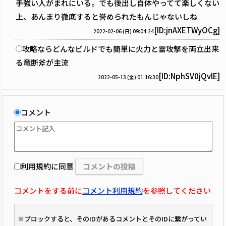
手強い人がまれにいる。でも後出し自体やってて楽しくない
上、あんまり徹底すると誉められたもんじゃないしね
[ID:jnAXETWyOCg]
2022-02-06 (日) 09:04:24
攻略ならどんなビルドでも簡単に火力と雷攻撃を両立出来
る竜断斧が主流
[ID:NphSV0jQvlE]
2022-05-13 (金) 01:16:30
コメント
利用規約に同意
コメントをする前に
コメント利用規約
を参照してください
※ブロックすると、そのIDがあるコメントとそのIDに繋がってい