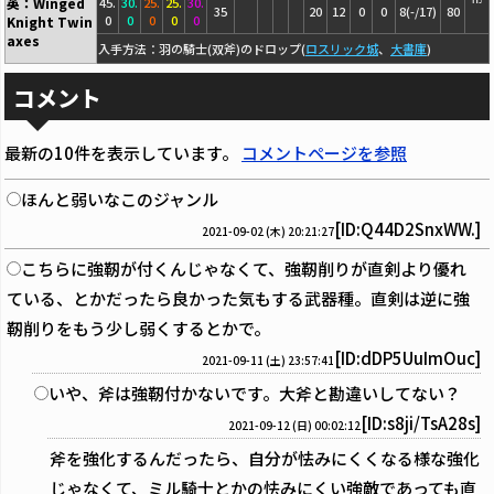
英：Winged
45.
30.
25.
25.
30.
35
20
12
0
0
8(-/17)
80
0
0
0
0
0
Knight Twin
axes
入手方法：羽の騎士(双斧)のドロップ(
ロスリック城
、
大書庫
)
コメント
最新の10件を表示しています。
コメントページを参照
ほんと弱いなこのジャンル
[ID:Q44D2SnxWW.]
2021-09-02 (木) 20:21:27
こちらに強靭が付くんじゃなくて、強靭削りが直剣より優れ
ている、とかだったら良かった気もする武器種。直剣は逆に強
靭削りをもう少し弱くするとかで。
[ID:dDP5UuImOuc]
2021-09-11 (土) 23:57:41
いや、斧は強靭付かないです。大斧と勘違いしてない？
[ID:s8ji/TsA28s]
2021-09-12 (日) 00:02:12
斧を強化するんだったら、自分が怯みにくくなる様な強化
じゃなくて、ミル騎士とかの怯みにくい強敵であっても直