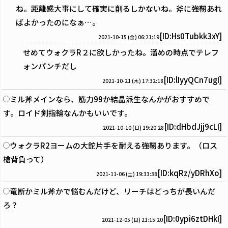
ね。距離感大事にして確実に削るしかないね。斧に強靭あれ
ばよかったのになぁ…。
[ID:Hs0Tubkk3xY]
2021-10-15 (金) 06:21:19
せめてウォクラR２に欲しかったね。溜めの時点でテレフ
ォンパンチだし
[ID:lIyyQCn7ugI]
2021-10-21 (木) 17:32:18
ミル斧メインなら、筋力99か結晶派生なんかがおすすめで
す。ロイド剣指輪なんかもいいです。
[ID:dHbdJjj9cLI]
2021-10-10 (日) 19:20:28
ウォクラR2ヨームの大鉈片手を耐える強靭あります。（ロス
槍背負って）
[ID:kqRz/yDRhXo]
2021-11-06 (土) 19:33:38
竜断かミル斧かで悩むんだけど、リーチはどっちが長いんだ
ろ？
[ID:0ypi6ztDHkI]
2021-12-05 (日) 21:15:20