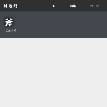
編集
ページ
斧
Top
/
斧