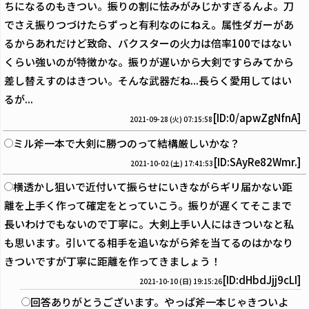
ちになるのもきつい。振りの割に怯みがみじかすぎるんよ。刀
でさえ振りつづけたらずっと有利なのにねえ。属性ダガーがあ
るからあれだけど致命、バクスターの火力は倍率100ではない
くらい強いのが特徴かな。振りが遅いから大剣ですらみてから
差し替えすのはきつい。そんな武器だね...長らく愛用してはい
るが...
[ID:0/apwZgNfnA]
2021-09-28 (火) 07:15:58
ミル斧一本で大剣に勝つのって結構厳しいかな？
[ID:SAyRe82Wmr.]
2021-10-02 (土) 17:41:53
横透かし狙いで近付いて振らせにいきながらギリ届かない距
離を上手く作って確定をとっていこう。振りが遅くてそこまで
長いわけでもないので丁寧に。大剣上手い人にはきついなと私
も思います。引いてる相手を追いながら斧を当てるのはかなり
きついですが丁寧に距離を作ってきましょう！
[ID:dHbdJjj9cLI]
2021-10-10 (日) 19:15:26
回答ありがとうございます。やっぱ斧一本じゃきついよ