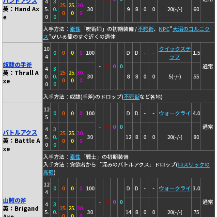
ハンドアクス
4
3
25.
25.
30.
英：Hand Ax
5.
0.
30
9
8
0
0
20(-/-)
60
0
0
0
e
0
0
入手方法：
素性
「呪術師」の初期装備 /
不死街
、
NPC
"
大沼のコルニク
ス
"がいる籠のすぐ近くの遺体
10
クイックステ
0
0
0
0
100
D
D
-
-
1.5
4
ップ
奴隷の手斧
-
0
0
0
通常
4
3
英：Thrall A
25.
25.
30.
0.
0.
30
8
8
0
0
5(-/-)
55
0
0
0
xe
0
0
入手方法：奴隷(手斧)のドロップ(
不死街
など各地)
12
0
0
0
0
100
D
D
-
-
ウォークライ
4.0
5
-
0
0
0
通常
4
3
バトルアクス
25.
25.
30.
5.
0.
30
12
8
0
0
20(-/-)
80
英：Battle A
0
0
0
0
0
xe
入手方法：
素性
「戦士」の初期装備
入手方法：貪欲者から「深みのバトルアクス」ドロップ(
ロスリックの
高壁
)
12
0
0
0
0
100
D
D
-
-
ウォークライ
3.0
4
山賊の斧
-
0
0
0
通常
4
3
英：Brigand
25.
25.
30.
5.
0.
30
14
8
0
0
20(-/-)
75
0
0
0
Axe