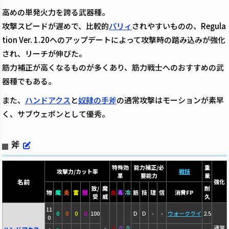
高めの単発火力を誇る武器種。
攻撃スピードが遅めで、比較的
パリィ
されやすいものの、Regula
tion Ver. 1.20へのアップデートによって攻撃時の踏み込みが強化
され、リーチが伸びた。
筋力補正が高くなるものが多くあり、筋力戦士へのおすすめの武
器種でもある。
また、
ハンドアクス
と
奴隷の手斧
の通常攻撃はモーションが素早
く、サブウェポンとして優秀。
斧
特殊効
能力補正/必
重
攻撃力/カット率
戦技
果
要能力
量
名前
強化
致/
魔
耐
物
魔
炎
雷
闇
血
毒
冷
筋
技
理
信
消費FP
受
威
久
11
0
0
0
0
100
D
D
-
-
ウォークライ
2.5
0
-
0
0
0
通常