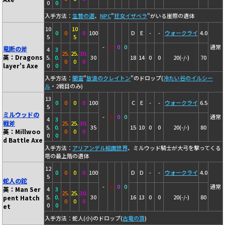
0
0
入手方法：
生贄の道
、
NPC
"
狂女イザベラ
"がいる崖際の遺体
10
10
0
0
0
100
D
E
-
-
ウォークライ
4.0
5
5
-
0
0
0
通常
竜断の斧
4
3
25.
25.
30.
英：Dragons
5.
0.
30
18
14
0
0
20(-/-)
70
0
0
0
layer's Axe
0
0
入手方法：
闇霊
"
放浪のクレイトン
"のドロップ(
冷たい谷のイルシー
ル
・2戦目のみ)
13
0
0
0
0
100
C
E
-
-
ウォークライ
6.5
5
ミルウッドの
-
0
0
0
通常
4
3
戦斧
25.
25.
30.
5.
0.
35
15
10
0
0
20(-/-)
80
英：Millwoo
0
0
0
0
0
d Battle Axe
入手方法：
アリアンデル絵画世界
、ミルウッド騎士が大弓を撃ってくる
塔の最上階の遺体
12
0
0
0
0
100
D
D
-
-
ウォークライ
4.0
5
蛇人の鉈
-
0
0
0
通常
英：Man Ser
4
3
25.
25.
30.
5.
0.
30
16
13
0
0
20(-/-)
80
pent Hatch
0
0
0
0
0
et
入手方法：蛇人(小)のドロップ(
古竜の頂
)