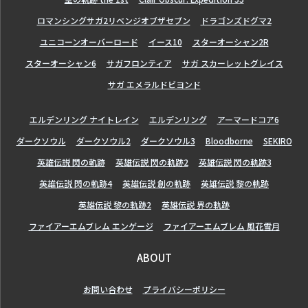
ロマンシングサガ2リベンジオブザセブン
ドラゴンズドグマ2
ユニコーンオーバーロード
イース10
スターオーシャン2R
スターオーシャン6
サガフロンティア
サガ スカーレットグレイス
サガ エメラルドビヨンド
エルデンリング ナイトレイン
エルデンリング
アーマードコア6
ダークソウル
ダークソウル2
ダークソウル3
Bloodborne
SEKIRO
英雄伝説 閃の軌跡
英雄伝説 閃の軌跡2
英雄伝説 閃の軌跡3
英雄伝説 閃の軌跡4
英雄伝説 創の軌跡
英雄伝説 黎の軌跡
英雄伝説 黎の軌跡2
英雄伝説 界の軌跡
ファイアーエムブレム エンゲージ
ファイアーエムブレム 風花雪月
ABOUT
お問い合わせ
プライバシーポリシー