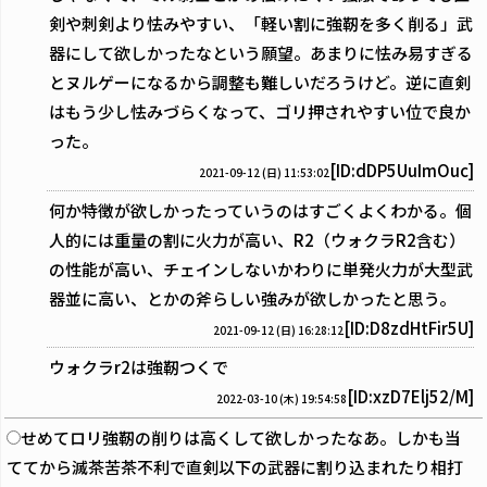
剣や刺剣より怯みやすい、「軽い割に強靭を多く削る」武
器にして欲しかったなという願望。あまりに怯み易すぎる
とヌルゲーになるから調整も難しいだろうけど。逆に直剣
はもう少し怯みづらくなって、ゴリ押されやすい位で良か
った。
[ID:dDP5UuImOuc]
2021-09-12 (日) 11:53:02
何か特徴が欲しかったっていうのはすごくよくわかる。個
人的には重量の割に火力が高い、R2（ウォクラR2含む）
の性能が高い、チェインしないかわりに単発火力が大型武
器並に高い、とかの斧らしい強みが欲しかったと思う。
[ID:D8zdHtFir5U]
2021-09-12 (日) 16:28:12
ウォクラr2は強靭つくで
[ID:xzD7Elj52/M]
2022-03-10 (木) 19:54:58
せめてロリ強靭の削りは高くして欲しかったなあ。しかも当
ててから滅茶苦茶不利で直剣以下の武器に割り込まれたり相打