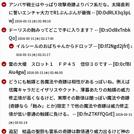
アンバサ戦士はやっぱり攻撃奇跡よりバフ系だな。太陽直剣
に誓いエンチャ大力でR1ぶんぶんが最強 -- [ID:DdRLX3q3pL
w]
2016-03-31 (木) 01:49:10
ドーリスの蝕みってどこで手に入ります？ -- [ID:sOd8xTnbk
Qo]
2016-03-31 (木) 02:17:43
イルシールのおばちゃんからドロップ -- [ID:lf2Ngd2jfrI]
2
016-03-31 (木) 02:31:17
雷の大槍 スロット１ ＦＰ４５ 信仰３０です -- [ID:0cfBI
Aiu4gw]
2016-03-31 (木) 02:46:30
どうにも触媒と各魔法や奇跡は相性があるっぽいね。例えば
信魔キャラだとイザリスやクァト、薄暮あたりの触媒の威力
修正値が高くなるけど、実際その数値は闇っぽい魔法や奇跡
(奇跡なら「蝕み」とか)限定？で他の魔法や奇跡は威力修正
値が低い普通の触媒に負ける。 -- [ID:fnZTKFfQGrE]
2016-03-31
(木) 03:01:14
追記 結晶の聖鈴も雷系の奇跡は数値通り威力出るけど神の