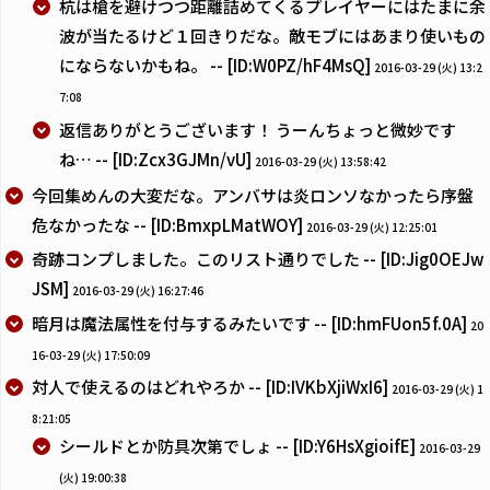
杭は槍を避けつつ距離詰めてくるプレイヤーにはたまに余
波が当たるけど１回きりだな。敵モブにはあまり使いもの
にならないかもね。 -- [ID:W0PZ/hF4MsQ]
2016-03-29 (火) 13:2
7:08
返信ありがとうございます！ うーんちょっと微妙です
ね… -- [ID:Zcx3GJMn/vU]
2016-03-29 (火) 13:58:42
今回集めんの大変だな。アンバサは炎ロンソなかったら序盤
危なかったな -- [ID:BmxpLMatWOY]
2016-03-29 (火) 12:25:01
奇跡コンプしました。このリスト通りでした -- [ID:Jig0OEJw
JSM]
2016-03-29 (火) 16:27:46
暗月は魔法属性を付与するみたいです -- [ID:hmFUon5f.0A]
20
16-03-29 (火) 17:50:09
対人で使えるのはどれやろか -- [ID:IVKbXjiWxI6]
2016-03-29 (火) 1
8:21:05
シールドとか防具次第でしょ -- [ID:Y6HsXgioifE]
2016-03-29
(火) 19:00:38