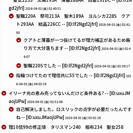
gd2jfrI]
2016-04-01 (金) 02:40:51
聖職220A 祭司213A 聖木189A ヨルシカ228S クア
ト293AA 結晶226CC -- [ID:lf2Ngd2jfrI]
2016-04-01 (金) 02:42:
00
クアトと薄暮が一つ抜けてるが理力補正があるため振
り方で大分落ちます -- [ID:lf2Ngd2jfrI]
2016-04-01 (金) 02:4
4:07
聖職220Sでした -- [ID:lf2Ngd2jfrI]
2016-04-01 (金) 03:39:17
指輪つけてたので理信共に55でした -- [ID:lf2Ngd2jfrI]
201
6-04-01 (金) 04:03:19
イリーナ光の恵み売ってないんだけど条件ある? -- [ID:uxuJM
aojUPw]
2016-04-01 (金) 02:52:06
自己解決しました。ロスリックの点字が必要だったんです
ね -- [ID:uxuJMaojUPw]
2016-04-01 (金) 03:01:29
理10信99の修正値 タリスマン240 粗布234 聖女258