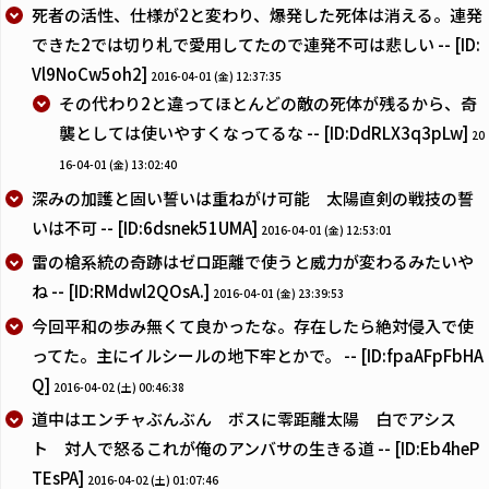
死者の活性、仕様が2と変わり、爆発した死体は消える。連発
できた2では切り札で愛用してたので連発不可は悲しい -- [ID:
Vl9NoCw5oh2]
2016-04-01 (金) 12:37:35
その代わり2と違ってほとんどの敵の死体が残るから、奇
襲としては使いやすくなってるな -- [ID:DdRLX3q3pLw]
20
16-04-01 (金) 13:02:40
深みの加護と固い誓いは重ねがけ可能 太陽直剣の戦技の誓
いは不可 -- [ID:6dsnek51UMA]
2016-04-01 (金) 12:53:01
雷の槍系統の奇跡はゼロ距離で使うと威力が変わるみたいや
ね -- [ID:RMdwl2QOsA.]
2016-04-01 (金) 23:39:53
今回平和の歩み無くて良かったな。存在したら絶対侵入で使
ってた。主にイルシールの地下牢とかで。 -- [ID:fpaAFpFbHA
Q]
2016-04-02 (土) 00:46:38
道中はエンチャぶんぶん ボスに零距離太陽 白でアシス
ト 対人で怒るこれが俺のアンバサの生きる道 -- [ID:Eb4heP
TEsPA]
2016-04-02 (土) 01:07:46