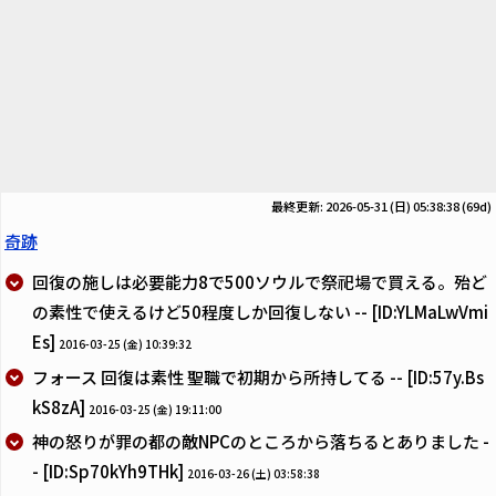
最終更新: 2026-05-31 (日) 05:38:38
(69d)
奇跡
回復の施しは必要能力8で500ソウルで祭祀場で買える。殆ど
の素性で使えるけど50程度しか回復しない -- [ID:YLMaLwVmi
Es]
2016-03-25 (金) 10:39:32
フォース 回復は素性 聖職で初期から所持してる -- [ID:57y.Bs
kS8zA]
2016-03-25 (金) 19:11:00
神の怒りが罪の都の敵NPCのところから落ちるとありました -
- [ID:Sp70kYh9THk]
2016-03-26 (土) 03:58:38