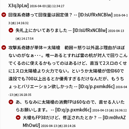
X3q3pLw]
2016-04-03 (日) 12:34:27
回復系奇跡って回復量は固定値？ -- [ID:IsUfRxNCBlw]
2016-04-1
3 (水) 14:16:32
失礼上にかいてありました -- [ID:IsUfRxNCBlw]
2016-04-13
(水) 14:17:54
攻撃系奇跡が単体＝太陽槍 範囲＝怒り以外選ぶ理由がほぼ
ないのがなぁ･･･。唯一あるとすれば雷の杭が対人で回りこん
でくるのに使えるかもってのはあるけど、直当て2スロのくせ
に1スロ太陽槍より火力でない。というか太陽槍が信仰60で
遠投でも700以上出るとか優秀すぎるだけなんだが、もうち
ょっとバリエーション欲しかった -- [ID:q/p.pxmkd6c]
2016-04
-13 (水) 16:28:35
あ、ちなみに太陽槍の消費FPは60なので、直せる人いた
らお願いします。 -- [ID:q/p.pxmkd6c]
2016-04-13 (水) 16:36:12
大槍もFP38だけど、修正されたとか？ -- [ID:m0hrAZ
MhOwU]
2016-04-13 (水) 20:14:26