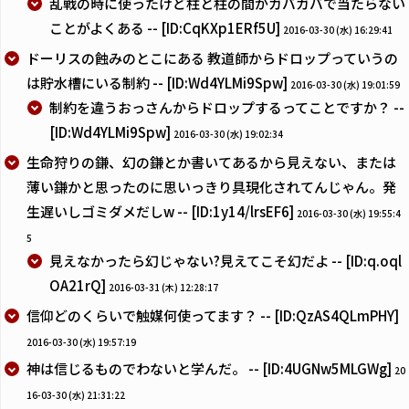
乱戦の時に使ったけど柱と柱の間がガバガバで当たらない
ことがよくある -- [ID:CqKXp1ERf5U]
2016-03-30 (水) 16:29:41
ドーリスの蝕みのとこにある 教道師からドロップっていうの
は貯水槽にいる制約 -- [ID:Wd4YLMi9Spw]
2016-03-30 (水) 19:01:59
制約を違うおっさんからドロップするってことですか？ --
[ID:Wd4YLMi9Spw]
2016-03-30 (水) 19:02:34
生命狩りの鎌、幻の鎌とか書いてあるから見えない、または
薄い鎌かと思ったのに思いっきり具現化されてんじゃん。発
生遅いしゴミダメだしw -- [ID:1y14/lrsEF6]
2016-03-30 (水) 19:55:4
5
見えなかったら幻じゃない?見えてこそ幻だよ -- [ID:q.oql
OA21rQ]
2016-03-31 (木) 12:28:17
信仰どのくらいで触媒何使ってます？ -- [ID:QzAS4QLmPHY]
2016-03-30 (水) 19:57:19
神は信じるものでわないと学んだ。 -- [ID:4UGNw5MLGWg]
20
16-03-30 (水) 21:31:22