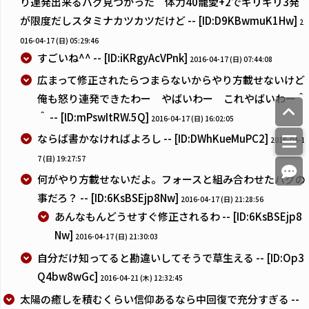
り連発出来るバグ見つかった 体力40寵愛+2でギリギリ3発
が限度だしスタミナカツカツだけど -- [ID:D9KBwmuK1Hw]
2
016-04-17 (日) 05:29:46
すごいね^^ -- [ID:iKRgyAcVPnk]
2016-04-17 (日) 07:44:08
広まって修正されたらつまらないからやり方載せないけど
俺も怒り連発できたわー やばいわー これやばいわー＾
＾ -- [ID:mPswItRW.5Q]
2016-04-17 (日) 16:02:05
ならば書かなければよろし -- [ID:DWhKueMuPC2]
2016-04-1
7 (日) 19:27:57
何がやり方載せないだよ。フォースと組み合わせたバグの
事だろ？ -- [ID:6KsBSEjp8Nw]
2016-04-17 (日) 21:28:56
あんなもんどうせすぐ修正されるわ -- [ID:6KsBSEjp8
Nw]
2016-04-17 (日) 21:30:03
自分だけ知ってると勘違いしてそうで草生える -- [ID:Op3
Q4bw8wGc]
2016-04-21 (木) 12:32:45
太陽の癒しを積むくらい信仰あるなら中回復で充分すぎる --