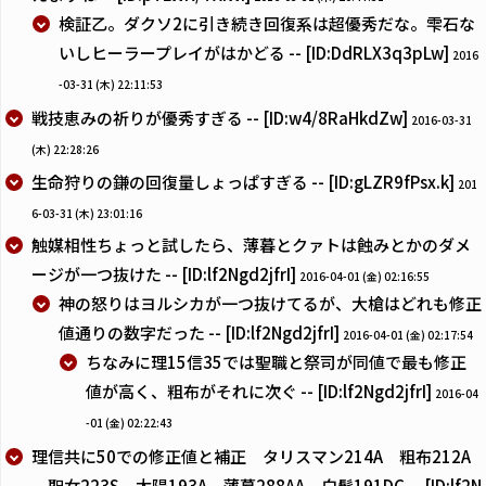
検証乙。ダクソ2に引き続き回復系は超優秀だな。雫石な
いしヒーラープレイがはかどる -- [ID:DdRLX3q3pLw]
2016
-03-31 (木) 22:11:53
戦技恵みの祈りが優秀すぎる -- [ID:w4/8RaHkdZw]
2016-03-31
(木) 22:28:26
生命狩りの鎌の回復量しょっぱすぎる -- [ID:gLZR9fPsx.k]
201
6-03-31 (木) 23:01:16
触媒相性ちょっと試したら、薄暮とクァトは蝕みとかのダメ
ージが一つ抜けた -- [ID:lf2Ngd2jfrI]
2016-04-01 (金) 02:16:55
神の怒りはヨルシカが一つ抜けてるが、大槍はどれも修正
値通りの数字だった -- [ID:lf2Ngd2jfrI]
2016-04-01 (金) 02:17:54
ちなみに理15信35では聖職と祭司が同値で最も修正
値が高く、粗布がそれに次ぐ -- [ID:lf2Ngd2jfrI]
2016-04
-01 (金) 02:22:43
理信共に50での修正値と補正 タリスマン214A 粗布212A
聖女223S 太陽193A 薄暮288AA 白髪191DC -- [ID:lf2N