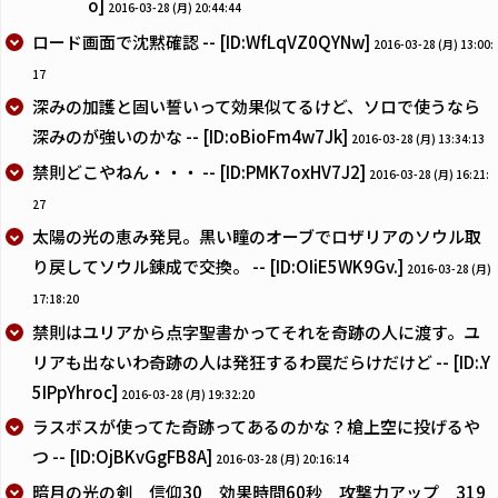
o]
2016-03-28 (月) 20:44:44
ロード画面で沈黙確認 -- [ID:WfLqVZ0QYNw]
2016-03-28 (月) 13:00:
17
深みの加護と固い誓いって効果似てるけど、ソロで使うなら
深みのが強いのかな -- [ID:oBioFm4w7Jk]
2016-03-28 (月) 13:34:13
禁則どこやねん・・・ -- [ID:PMK7oxHV7J2]
2016-03-28 (月) 16:21:
27
太陽の光の恵み発見。黒い瞳のオーブでロザリアのソウル取
り戻してソウル錬成で交換。 -- [ID:OIiE5WK9Gv.]
2016-03-28 (月)
17:18:20
禁則はユリアから点字聖書かってそれを奇跡の人に渡す。ユ
リアも出ないわ奇跡の人は発狂するわ罠だらけだけど -- [ID:.Y
5IPpYhroc]
2016-03-28 (月) 19:32:20
ラスボスが使ってた奇跡ってあるのかな？槍上空に投げるや
つ -- [ID:OjBKvGgFB8A]
2016-03-28 (月) 20:16:14
暗月の光の剣 信仰30 効果時間60秒 攻撃力アップ 319