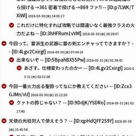
ら投げる→361 密着で投げる→869 ファ?! -- [ID:p7LWK/T
XiWI]
2016-03-30 (水) 14:05:17
これだけに特化すれば攻略では間違いなく最強クラスの火
力だよね -- [ID:3hHFRum1vVM]
2016-03-30 (水) 20:29:07
今回って、雷派生の武器に雷の剣エンチャってできますか？ -
- [ID:4Lgv2CxirgI]
2016-03-30 (水) 07:44:18
出来ないぞ -- [ID:5BpahBX55Pw]
2016-03-31 (木) 01:38:41
あざす。仕様変わったのかー -- [ID:4Lgv2CxirgI]
2016-0
3-31 (木) 02:51:06
今回一番火力出る聖鈴ってなにか教えてください -- [ID:Zcx3
GJMn/vU]
2016-03-30 (水) 15:12:50
クァトの鈴じゃない？ -- [ID:9DdjK/YSDRo]
2016-03-31 (木) 02:
17:40
天使の光柱対人で使えそう？ -- [ID:qpHdQFF2S9Y]
2016-03-30
(水) 15:45:56