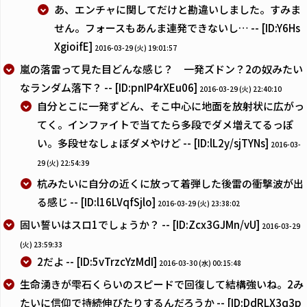
あ、エンチャに関してだけと勘違いしました。すみま
せん。フォースもあんま連発できないし… -- [ID:Y6Hs
XgioifE]
2016-03-29 (火) 19:01:57
嵐の落雷って見た目どんな感じ？ 一発ズドン？2の奴みたい
なランダム落下？ -- [ID:pnIP4rXEu06]
2016-03-29 (火) 22:40:10
自分とこに一発ずどん、そこ中心に地面を放射状に広がっ
てく。インファイトで当てたら多段でダメ増えてるっぽ
い。多段せなしょぼダメやけど -- [ID:lL2y/sjTYNs]
2016-03-
29 (火) 22:54:39
杭みたいに自分の近くに放って着弾した後雷の衝撃波が出
る感じ -- [ID:l16LVqfSjlo]
2016-03-29 (火) 23:38:02
固い誓いはスロ1でしょうか？ -- [ID:Zcx3GJMn/vU]
2016-03-29
(火) 23:59:33
2だよ -- [ID:5vTrzcYzMdI]
2016-03-30 (水) 00:15:48
生命湧きが雫石くらいのスピードで回復して結構強いね。2み
たいに信仰で持続伸びたりするんだろうか -- [ID:DdRLX3q3p