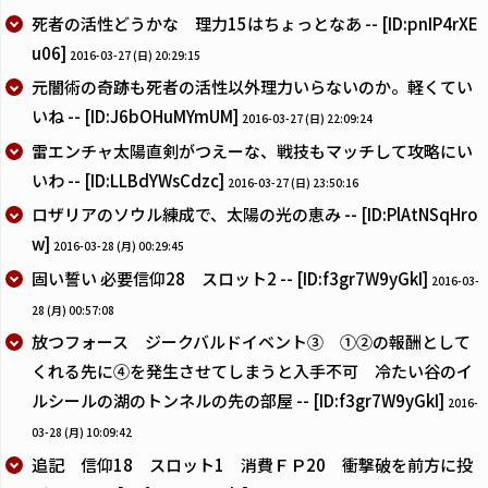
死者の活性どうかな 理力15はちょっとなあ -- [ID:pnIP4rXE
u06]
2016-03-27 (日) 20:29:15
元闇術の奇跡も死者の活性以外理力いらないのか。軽くてい
いね -- [ID:J6bOHuMYmUM]
2016-03-27 (日) 22:09:24
雷エンチャ太陽直剣がつえーな、戦技もマッチして攻略にい
いわ -- [ID:LLBdYWsCdzc]
2016-03-27 (日) 23:50:16
ロザリアのソウル練成で、太陽の光の恵み -- [ID:PlAtNSqHro
w]
2016-03-28 (月) 00:29:45
固い誓い 必要信仰28 スロット2 -- [ID:f3gr7W9yGkI]
2016-03-
28 (月) 00:57:08
放つフォース ジークバルドイベント③ ①②の報酬として
くれる先に④を発生させてしまうと入手不可 冷たい谷のイ
ルシールの湖のトンネルの先の部屋 -- [ID:f3gr7W9yGkI]
2016-
03-28 (月) 10:09:42
追記 信仰18 スロット1 消費ＦＰ20 衝撃破を前方に投