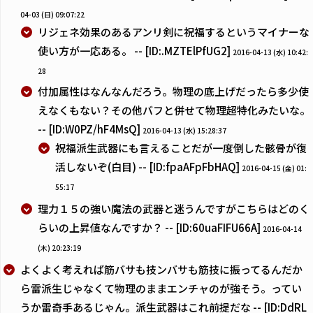
04-03 (日) 09:07:22
リジェネ効果のあるアンリ剣に祝福するというマイナーな
使い方が一応ある。 -- [ID:.MZTElPfUG2]
2016-04-13 (水) 10:42:
28
付加属性はなんなんだろう。物理の底上げだったら多少使
えなくもない？その他バフと併せて物理超特化みたいな。
-- [ID:W0PZ/hF4MsQ]
2016-04-13 (水) 15:28:37
祝福派生武器にも言えることだが一度倒した骸骨が復
活しないぞ(白目) -- [ID:fpaAFpFbHAQ]
2016-04-15 (金) 01:
55:17
理力１５の強い魔法の武器と迷うんですがこちらはどのく
らいの上昇値なんですか？ -- [ID:60uaFIFU66A]
2016-04-14
(木) 20:23:19
よくよく考えれば筋バサも技ンバサも筋技に振ってるんだか
ら雷派生じゃなくて物理のままエンチャのが強そう。ってい
うか雷奇手あるじゃん。派生武器はこれ前提だな -- [ID:DdRL