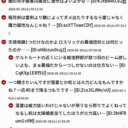
闇の点字聖書は魔女に渡せばよいよかな -- [ID:KJtBRRU.82g]
2016-03-29 (火) 03:12:16
暗月剣は雷剣より敵によってダメ出たりするなら雷じゃなく
魔力属性なんじゃね？ -- [ID:acXTTvwrCDY]
2016-03-29 (火) 07:23:1
1
天使奇跡1つだけなのかよ ロスリックの異端信仰とは何だっ
たのか… -- [ID:oHibzuv0cq2]
2016-03-29 (火) 07:50:26
ゲルトルードの近くにいる蛆虫野郎が放つ羽のビーム欲し
いよな、まぁ異端だから一つしかないのは仕方ない -- [ID:
CqKXp1ERf5U]
2016-03-29 (火) 10:12:43
一つ聞きたいんですが落雷とか杭とは火力どんなもんですか
ね？一応40まで降るつもりです -- [ID:Zcx3GJMn/vU]
2016-03-2
9 (火) 10:50:20
落雷は威力低いわけじゃないが使うなら怒りでよくねって
なるし杭は太陽槍直当てしたほうが火力高い -- [ID:3hHFR
um1vVM]
2016-03-29 (火) 11:58:39