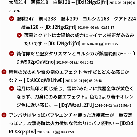
太陽214 薄暮219 白髪130 -- [ID:lf2Ngd2jfrI]
2016-04-01 (金) 0
2:54:26
聖職247 祭司238 聖木209 ヨルシカ263 クアト224
結晶128 -- [ID:lf2Ngd2jfrI]
2016-04-01 (金) 02:55:17
薄暮とクアトは太陽槍の威力にマイナス補正があるみ
たいです -- [ID:lf2Ngd2jfrI]
2016-04-01 (金) 03:10:25
純信仰だと聖女タリスマンとヨルシカが誤差範囲か… -- [I
D:W902pOaVEno]
2016-04-01 (金) 04:50:42
暗月の光の剣や雷の剣のエフェクト 今作だとどんな感じか
な？ -- [ID:AIC0qWX1NwE]
2016-04-01 (金) 05:06:48
暗月は無印と同じ感じ。雷は2みたいに武器全体が黄色く
ならず、刀身にのみ雷エフェクト。色も2より若干オレン
ジ色に近い感じ。 -- [ID:jVWzeJl.ZFU]
2016-04-02 (土) 12:56:45
アンバサはやっぱバフやエンチャ使った近接戦士が一番安定
っぽい。攻撃奇跡は火力微妙な代わりにバフ系強い -- [ID:Dd
RLX3q3pLw]
2016-04-01 (金) 09:41:59