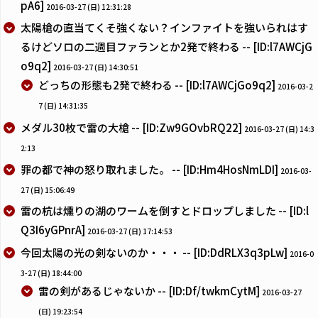
pA6]
2016-03-27 (日) 12:31:28
太陽槍の直当てくそ強くない？インファイトを強いられはす
るけどソロの二週目ファランとか2発で終わる -- [ID:l7AWCjG
o9q2]
2016-03-27 (日) 14:30:51
どっちの形態も2発で終わる -- [ID:l7AWCjGo9q2]
2016-03-2
7 (日) 14:31:35
メダル30枚で雷の大槍 -- [ID:Zw9GOvbRQ22]
2016-03-27 (日) 14:3
2:13
罪の都で神の怒り取れました。 -- [ID:Hm4HosNmLDI]
2016-03-
27 (日) 15:06:49
雷の杭は燻りの湖のワームを倒すとドロップしました -- [ID:l
Q3I6yGPnrA]
2016-03-27 (日) 17:14:53
今回太陽の光の剣ないのか・・・ -- [ID:DdRLX3q3pLw]
2016-0
3-27 (日) 18:44:00
雷の剣があるじゃないか -- [ID:Df/twkmCytM]
2016-03-27
(日) 19:23:54