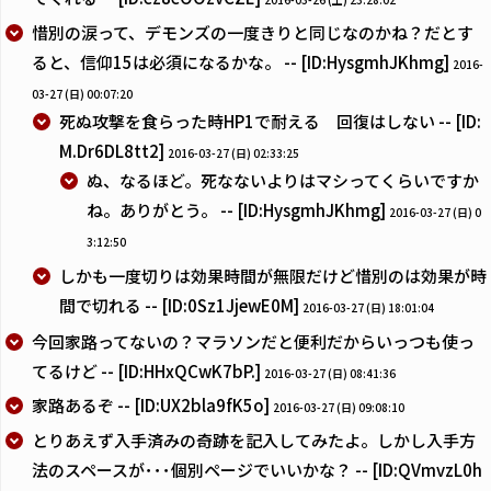
惜別の涙って、デモンズの一度きりと同じなのかね？だとす
ると、信仰15は必須になるかな。 -- [ID:HysgmhJKhmg]
2016-
03-27 (日) 00:07:20
死ぬ攻撃を食らった時HP1で耐える 回復はしない -- [ID:
M.Dr6DL8tt2]
2016-03-27 (日) 02:33:25
ぬ、なるほど。死なないよりはマシってくらいですか
ね。ありがとう。 -- [ID:HysgmhJKhmg]
2016-03-27 (日) 0
3:12:50
しかも一度切りは効果時間が無限だけど惜別のは効果が時
間で切れる -- [ID:0Sz1JjewE0M]
2016-03-27 (日) 18:01:04
今回家路ってないの？マラソンだと便利だからいっつも使っ
てるけど -- [ID:HHxQCwK7bP.]
2016-03-27 (日) 08:41:36
家路あるぞ -- [ID:UX2bla9fK5o]
2016-03-27 (日) 09:08:10
とりあえず入手済みの奇跡を記入してみたよ。しかし入手方
法のスペースが･･･個別ページでいいかな？ -- [ID:QVmvzL0h