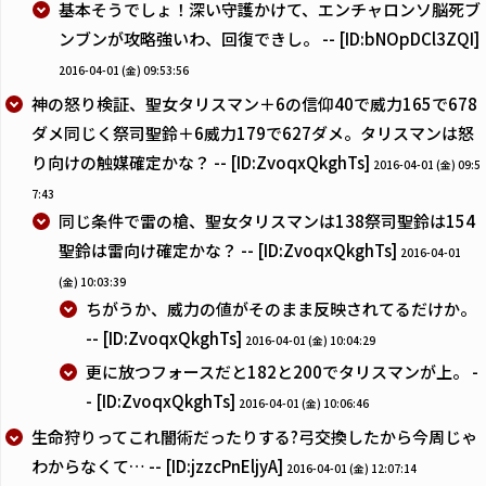
基本そうでしょ！深い守護かけて、エンチャロンソ脳死ブ
ンブンが攻略強いわ、回復できし。 -- [ID:bNOpDCl3ZQI]
2016-04-01 (金) 09:53:56
神の怒り検証、聖女タリスマン＋6の信仰40で威力165で678
ダメ同じく祭司聖鈴＋6威力179で627ダメ。タリスマンは怒
り向けの触媒確定かな？ -- [ID:ZvoqxQkghTs]
2016-04-01 (金) 09:5
7:43
同じ条件で雷の槍、聖女タリスマンは138祭司聖鈴は154
聖鈴は雷向け確定かな？ -- [ID:ZvoqxQkghTs]
2016-04-01
(金) 10:03:39
ちがうか、威力の値がそのまま反映されてるだけか。
-- [ID:ZvoqxQkghTs]
2016-04-01 (金) 10:04:29
更に放つフォースだと182と200でタリスマンが上。 -
- [ID:ZvoqxQkghTs]
2016-04-01 (金) 10:06:46
生命狩りってこれ闇術だったりする?弓交換したから今周じゃ
わからなくて… -- [ID:jzzcPnEljyA]
2016-04-01 (金) 12:07:14