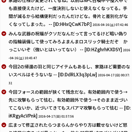
家路の仕様が変更されてるね。以前はNPC召喚中や侵入中で
も直接使えたけど、一度決別しないと使えなくなってる。手
間が減るから結構便利だったんだけどな。骨片と差別化がな
くなってしまった。 -- [ID:HHxQCwK7bP.]
2016-04-16 (土) 07:42:46
みんな武器の祝福がクソだなんだって言ってるけど暗い偽り
の指輪装備して使ってみろよまんまロスリック騎士だぞ か
っこいいぞ（強いとはいってない） -- [ID:HZghrhKXDSY]
2016
-04-16 (土) 10:45:47
今回2の帰還の羽と同じアイテムもあるし、家路ほど需要のな
いスペルはそうないな -- [ID:DdRLX3q3pLw]
2016-04-17 (日) 00:37:
32
今回フォースの範囲が狭くて残念だな。有効範囲内で使う→
先に攻撃もらって怯む。有効範囲外で使う→そのまま近づい
てこないか、近づいてきてもスパアマ攻撃もらって怯む -- [ID:
iKRgyAcVPnk]
2016-04-17 (日) 01:57:56
広まって修正されたらつまらんからやり方は載せないけど怒