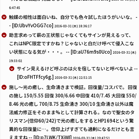
6:47:45
触媒の相性は面白いね、自分でも色々試したほうがいいな。 -
- [ID:UbvYvOGG7co]
2016-03-31 (木) 18:36:17
助言求めって薪の王状態じゃなくてもサインが見えるって、
これはNPC限定ですかね？じゃないと白だけ呼べて侵入こな
い状態になる気が・・・。 -- [ID:aU76m9s0Uco]
2016-03-31 (木)
19:33:02
サイン見えるけど呼ぶのは火を宿してないと呼べないよ --
[ID:oFHTFfcy6g.]
2016-03-31 (木) 22:51:15
施し～光の癒し、生命湧きまで検証。回復量/コスパで。 回復
の施し 150/5.55 回復 300/6.66 中回復 410/7.45 大回復 550/
8.46 光の癒し 700/8.75 生命湧き 300/10 生命湧き以外は魔
法威力修正をそのまま%として計算される。なので聖女のタ
リスマン(信仰60/242)で光の癒しをするとHP1694という驚
異的な回復量に…。信仰上げすぎても過剰になるだけとも言
えますね -- [ID:p7LWK/TXiWI]
2016-03-31 (木) 20:47:51