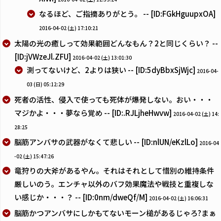
なるほど、ご指摘ありがとう。 -- [ID:FGkHguupxOA]
2016-04-02 (土) 17:10:21
太陽の光の癒しって効果範囲どんなもん？2と同じくらい？ --
[ID:jVWzeJl.ZFU]
2016-04-02 (土) 13:01:30
測ってないけど、2よりは狭い -- [ID:5dyBbxSjWjc]
2016-04-
03 (日) 05:12:29
死者の活性、侵入で使っても死体が爆発しない。おい・・・
マジかよ・・・夢なら覚め -- [ID:.RJLjheHwvw]
2016-04-02 (土) 14:
28:25
脳筋アンバサの武器がなくて悲しい -- [ID:nlUN/eKzlLo]
2016-04
-02 (土) 15:47:26
竜狩りの大斧があるやん。それはそれとして惜別の維持条件
厳しいのう。エンチャ以外のバフ効果魔法や戦技と重複しな
い感じか・・・？ -- [ID:0nm/dweQf/M]
2016-04-02 (土) 16:06:31
脳筋かつアンバサにしかもてないモーン槌があるじゃろ?まぁ