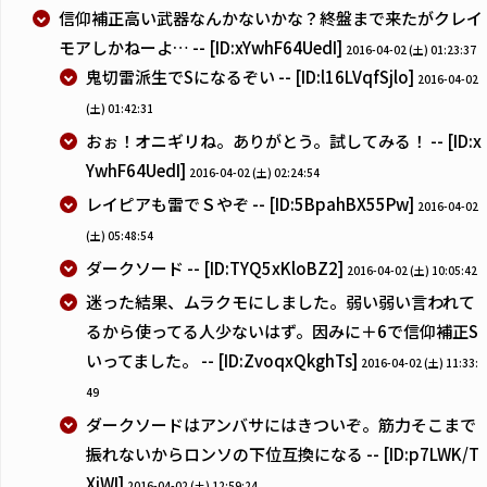
信仰補正高い武器なんかないかな？終盤まで来たがクレイ
モアしかねーよ… -- [ID:xYwhF64UedI]
2016-04-02 (土) 01:23:37
鬼切雷派生でSになるぞい -- [ID:l16LVqfSjlo]
2016-04-02
(土) 01:42:31
おぉ！オニギリね。ありがとう。試してみる！ -- [ID:x
YwhF64UedI]
2016-04-02 (土) 02:24:54
レイピアも雷でＳやぞ -- [ID:5BpahBX55Pw]
2016-04-02
(土) 05:48:54
ダークソード -- [ID:TYQ5xKloBZ2]
2016-04-02 (土) 10:05:42
迷った結果、ムラクモにしました。弱い弱い言われて
るから使ってる人少ないはず。因みに＋6で信仰補正S
いってました。 -- [ID:ZvoqxQkghTs]
2016-04-02 (土) 11:33:
49
ダークソードはアンバサにはきついぞ。筋力そこまで
振れないからロンソの下位互換になる -- [ID:p7LWK/T
XiWI]
2016-04-02 (土) 12:59:24