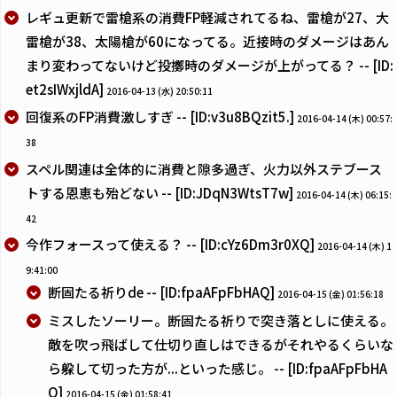
レギュ更新で雷槍系の消費FP軽減されてるね、雷槍が27、大
雷槍が38、太陽槍が60になってる。近接時のダメージはあん
まり変わってないけど投擲時のダメージが上がってる？ -- [ID:
et2sIWxjldA]
2016-04-13 (水) 20:50:11
回復系のFP消費激しすぎ -- [ID:v3u8BQzit5.]
2016-04-14 (木) 00:57:
38
スペル関連は全体的に消費と隙多過ぎ、火力以外ステブース
トする恩恵も殆どない -- [ID:JDqN3WtsT7w]
2016-04-14 (木) 06:15:
42
今作フォースって使える？ -- [ID:cYz6Dm3r0XQ]
2016-04-14 (木) 1
9:41:00
断固たる祈りde -- [ID:fpaAFpFbHAQ]
2016-04-15 (金) 01:56:18
ミスしたソーリー。断固たる祈りで突き落としに使える。
敵を吹っ飛ばして仕切り直しはできるがそれやるくらいな
ら躱して切った方が...といった感じ。 -- [ID:fpaAFpFbHA
Q]
2016-04-15 (金) 01:58:41