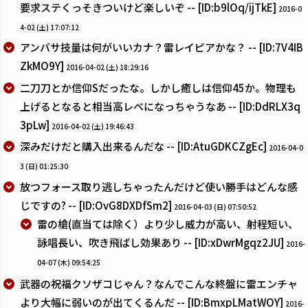
要求ステくっそきついけど楽しいぞ -- [ID:b9lOq/ijTkE]
2016-0
4-02 (土) 17:07:12
アンバサ技量は何がいいカナ？雷レイピアかな？ -- [ID:7V4IB
ZkMO9Y]
2016-04-02 (土) 18:29:16
二刀刀とか信仰Sだったな。しかし癒しは信仰45か。物理も
上げるとなると相当高レベになっちゃうなあ -- [ID:DdRLX3q
3pLw]
2016-04-02 (土) 19:46:43
深みだけだと購入出来るんだな -- [ID:AtuGDKCZgEc]
2016-04-0
3 (日) 01:25:30
放つフォース取り逃しちゃったんだけど使い勝手はどんな感
じですの? -- [ID:OvG8DXDfSm2]
2016-04-03 (日) 07:50:52
雷の槍(直当ては除く）より少し威力が高い、射程短い、
詠唱長い、吹き飛ばし効果あり -- [ID:xDwrMgqz2JU]
2016-
04-07 (木) 09:54:25
武器の祝福クソザコじゃん？なんでこんな終盤に雷エンチャ
より大幅に弱いのが出てくるんだ -- [ID:BmxpLMatWOY]
2016-