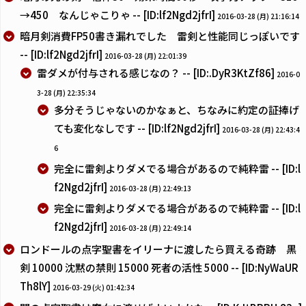
→450 なんじゃこりゃ -- [ID:lf2Ngd2jfrI]
2016-03-28 (月) 21:16:14
暗月剣消費FP50書き漏れでした 雷剣と性能同じっぽいです
-- [ID:lf2Ngd2jfrI]
2016-03-28 (月) 22:01:39
雷ダメが付与される感じなの？ -- [ID:.DyR3KtZf86]
2016-0
3-28 (月) 22:35:34
多分そうじゃないのかなぁと、ちなみに約定の証捧げ
ても変化なしです -- [ID:lf2Ngd2jfrI]
2016-03-28 (月) 22:43:4
6
完全に雷剣よりダメでる場合があるので純粋雷 -- [ID:l
f2Ngd2jfrI]
2016-03-28 (月) 22:49:13
完全に雷剣よりダメでる場合があるので純粋雷 -- [ID:l
f2Ngd2jfrI]
2016-03-28 (月) 22:49:14
ロンドールの点字聖書をイリーナに渡したら買える奇跡 黒
剣 10000 沈黙の禁則 15000 死者の活性 5000 -- [ID:NyWaUR
Th8lY]
2016-03-29 (火) 01:42:34