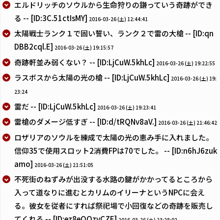
エルドリッチのソウルから生命狩りの鎌っていう奇跡ができ
る -- [ID:3C.51ctIsMY]
2016-03-26 (土) 12:44:41
太陽戦士ランク１で固い誓い、ランク２で雷の大槍 -- [ID:qn
DBB2cql.E]
2016-03-26 (土) 19:15:57
奇跡軒並み弱くない？ -- [ID:LjCuW.5khLc]
2016-03-26 (土) 19:22:55
ラスボスから太陽の光の槍 -- [ID:LjCuW.5khLc]
2016-03-26 (土) 19:
23:24
雷だ -- [ID:LjCuW.5khLc]
2016-03-26 (土) 19:23:41
雷槍のダメージ低すぎ -- [ID:d/tRQNv8aV.]
2016-03-26 (土) 21:46:42
ロザリアのソウルを練成で太陽の光の恵み手に入れました。
信仰35で使用スロット2消費FPは70でした。 -- [ID:n6hJ6zuk
amo]
2016-03-26 (土) 21:51:05
不死街のねずみが出没する水路の鍵がかかってるところから
入って道なりに進むとカリムのイリーナというNPCに会え
る。彼女を従者にすれば祭祀場で小回復などの奇跡を販売し
てくれる -- [ID:ez8eOOzvCZE]
2016-03-26 (土) 23:28:02