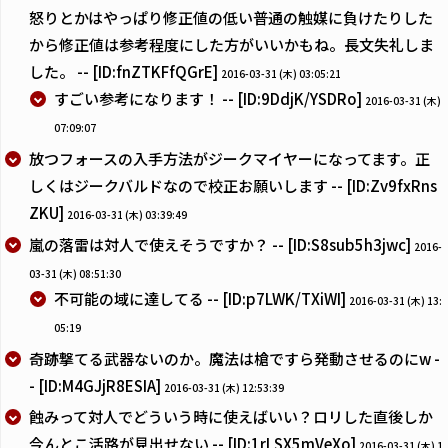
怒りとかはやっぱり修正値の低い普通の触媒に負けたりした
から修正値は参考程度にした方がいいかもね。長文失礼しま
した。 -- [ID:fnZTKFfQGrE]
2016-03-31 (木) 03:05:21
すごい参考になります！ -- [ID:9DdjK/YSDRo]
2016-03-31 (木)
07:09:07
放つフォースの入手方法がジークマイヤーになってます。正
しくはジークバルドなので校正お願いします -- [ID:Zv9fxRns
ZKU]
2016-03-31 (木) 03:39:49
嵐の落雷は対人で使えそうですか？ -- [ID:S8sub5h3jwc]
2016-
03-31 (木) 08:51:30
不可能の域に達してる -- [ID:p7LWK/TXiWI]
2016-03-31 (木) 13:
05:19
奇跡撃てる武器ないのか。魔法は槍ですら発動させるのにw -
- [ID:M4GJjR8ESIA]
2016-03-31 (木) 12:53:39
蝕みって対人でどういう時に使えばいい？ロリした直後しか
今んとこ活路が見出せない -- [ID:1rLSX5mVeXo]
2016-03-31 (木) 1