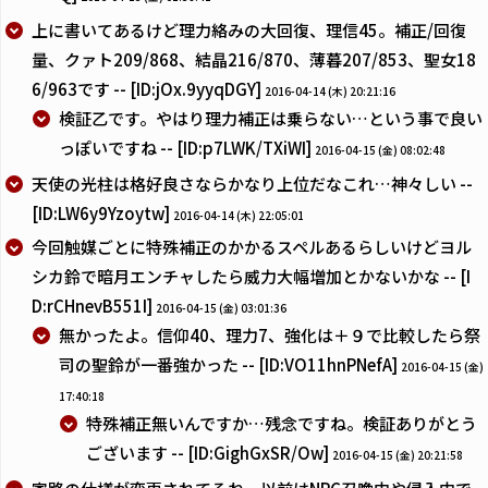
上に書いてあるけど理力絡みの大回復、理信45。補正/回復
量、クァト209/868、結晶216/870、薄暮207/853、聖女18
6/963です -- [ID:jOx.9yyqDGY]
2016-04-14 (木) 20:21:16
検証乙です。やはり理力補正は乗らない…という事で良い
っぽいですね -- [ID:p7LWK/TXiWI]
2016-04-15 (金) 08:02:48
天使の光柱は格好良さならかなり上位だなこれ…神々しい --
[ID:LW6y9Yzoytw]
2016-04-14 (木) 22:05:01
今回触媒ごとに特殊補正のかかるスペルあるらしいけどヨル
シカ鈴で暗月エンチャしたら威力大幅増加とかないかな -- [I
D:rCHnevB551I]
2016-04-15 (金) 03:01:36
無かったよ。信仰40、理力7、強化は＋９で比較したら祭
司の聖鈴が一番強かった -- [ID:VO11hnPNefA]
2016-04-15 (金)
17:40:18
特殊補正無いんですか…残念ですね。検証ありがとう
ございます -- [ID:GighGxSR/Ow]
2016-04-15 (金) 20:21:58