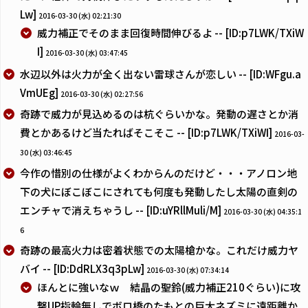
Lw]
2016-03-30 (水) 02:21:30
威力補正でそのまま回復時間伸びるよ -- [ID:p7LWK/TXiW
I]
2016-03-30 (水) 03:47:45
水辺以外は火力が全く出ない雷球さんが恋しい -- [ID:WFgu.a
VmUEg]
2016-03-30 (水) 02:27:56
奇跡で威力が見込めるのは杭ぐらいかな。発動の遅さとか消
費とかあるけど当たればそこそこ -- [ID:p7LWK/TXiWI]
2016-03-
30 (水) 03:46:45
今作の惜別の仕様がよくわからんのだけど・・・アノロン地
下の犬にぼこぼこにされても何度も発動したし太陽の直剣の
エンチャで消えちゃうし -- [ID:uYRllMuli/M]
2016-03-30 (水) 04:35:1
6
奇跡の最高火力は密着状態での太陽槍かな。これだけ威力ヤ
バイ -- [ID:DdRLX3q3pLw]
2016-03-30 (水) 07:34:14
ほんとに強いなｗ 結晶の聖鈴(威力補正210ぐらい)に攻
撃UP指輪無しでボロ橋のたもとの巨大ネズミに遠距離か