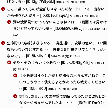
げつける -- [ID:f3gr7W9yGkI]
2016-03-28 (月) 10:11:40
ここに乗ってるのが全部じゃないんだな トロフィー出ない
から残りなんだろ -- [ID:KDtvcffEq6A]
2016-03-28 (月) 11:15:01
深い沈黙見つかってないんじゃね？ロード画面では見かけ
るけど持ってないわ俺 -- [ID:OIiE5WK9Gv.]
2016-03-28 (月) 13:0
0:00
生命狩りの鎌弱すぎるやろ･･･発生遅い、攻撃力低い、ＨＰ回
復も少ないひどすぎる･･･ 信仰２５粗布タリで１４７しか出
ないです -- [ID:flNbIir/I0U]
2016-03-28 (月) 12:16:48
そりゃそのくらいじゃあな -- [ID:LKJO/I8gMiE]
2016-03-28
(月) 15:19:28
じゃあ信仰４０とかだと結構火力出るんすかね？ こ
いつこうやって使えるよとかあったら教えてください
-- [ID:flNbIir/I0U]
2016-03-28 (月) 16:17:30
信仰50のヨルシカの聖鈴で鎌使ってみたけど298しか
ダメージ出ませんでしたよ・・・ -- [ID:2htDtYmY2c