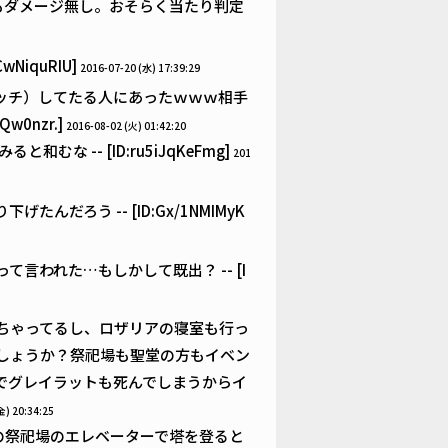
もダメージ無し。おそらく当たり判定
iquRIU]
2016-07-20 (水) 17:39:29
ッチ）してたる人にあったｗｗｗ相手
0nzr.]
2016-08-02 (火) 01:42:20
 -- [ID:ru5iJqKeFmg]
201
ろう -- [ID:Gx/1NMIMyK
われた…もしかして既出？ -- [I
ちゃってるし、ロザリアの寝室も行っ
しょうか？祭祀場も聖堂の方もイベン
でグレイラットも死んでしまうからイ
金) 20:34:25
の祭祀場のエレベーターで塔を登ると