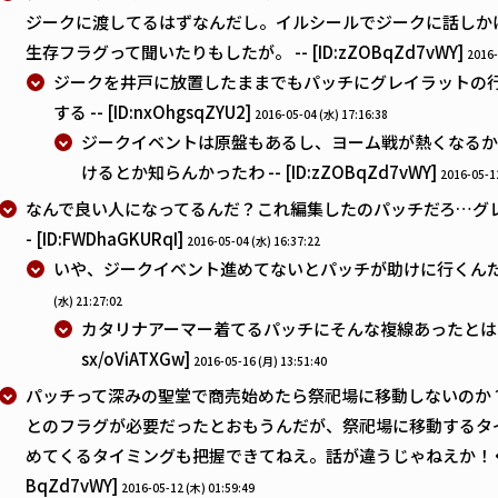
ジークに渡してるはずなんだし。イルシールでジークに話しか
生存フラグって聞いたりもしたが。 -- [ID:zZOBqZd7vWY]
2016-
ジークを井戸に放置したままでもパッチにグレイラットの
する -- [ID:nxOhgsqZYU2]
2016-05-04 (水) 17:16:38
ジークイベントは原盤もあるし、ヨーム戦が熱くなるか
けるとか知らんかったわ -- [ID:zZOBqZd7vWY]
2016-05-1
なんで良い人になってるんだ？これ編集したのパッチだろ…グレ
- [ID:FWDhaGKURqI]
2016-05-04 (水) 16:37:22
いや、ジークイベント進めてないとパッチが助けに行くんだよ。 -- 
(水) 21:27:02
カタリナアーマー着てるパッチにそんな複線あったとはな。よ
sx/oViATXGw]
2016-05-16 (月) 13:51:40
パッチって深みの聖堂で商売始めたら祭祀場に移動しないのか
とのフラグが必要だったとおもうんだが、祭祀場に移動するタ
めてくるタイミングも把握できてねえ。話が違うじゃねえか！くそっ！
BqZd7vWY]
2016-05-12 (木) 01:59:49