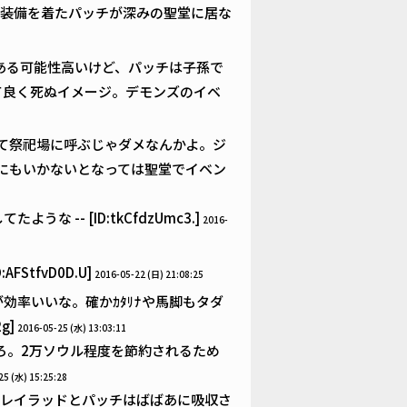
装備を着たパッチが深みの聖堂に居な
ある可能性高いけど、パッチは子孫で
て良く死ぬイメージ。デモンズのイベ
て祭祀場に呼ぶじゃダメなんかよ。ジ
にもいかないとなっては聖堂でイベン
-- [ID:tkCfdzUmc3.]
2016-
StfvD0D.U]
2016-05-22 (日) 21:08:25
効率いいな。確かｶﾀﾘﾅや馬脚もタダ
g]
2016-05-25 (水) 13:03:11
ろ。2万ソウル程度を節約されるため
25 (水) 15:25:28
レイラッドとパッチはばばあに吸収さ