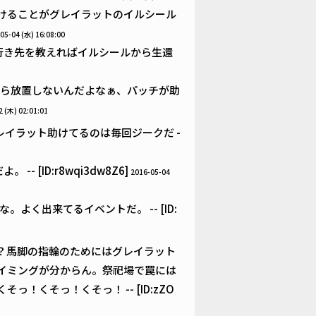
けることがグレイラットのイルシール
05-04 (水) 16:08:00
行き先を教えればイルシールから生還
ら放置しないんだよなぁ、パッチが助
2 (木) 02:01:01
イラット助けてるのは毎回ジークだ -
[ID:r8wqi3dw8Z6]
2016-05-04
く出来てるイベントだ。 -- [ID:
？馬脚の指輪のためにはグレイラット
イミングが分からん。祭祀場で罠には
くそっ！くそっ！ -- [ID:zZO