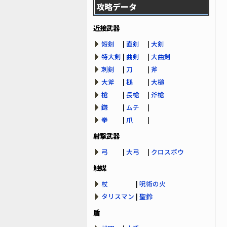
攻略データ
近接武器
短剣
|
直剣
|
大剣
特大剣
|
曲剣
|
大曲剣
刺剣
|
刀
|
斧
大斧
|
槌
|
大槌
槍
|
長槍
|
斧槍
鎌
|
ムチ
|
拳
|
爪
|
射撃武器
弓
|
大弓
|
クロスボウ
触媒
杖
|
呪術の火
タリスマン
|
聖鈴
盾