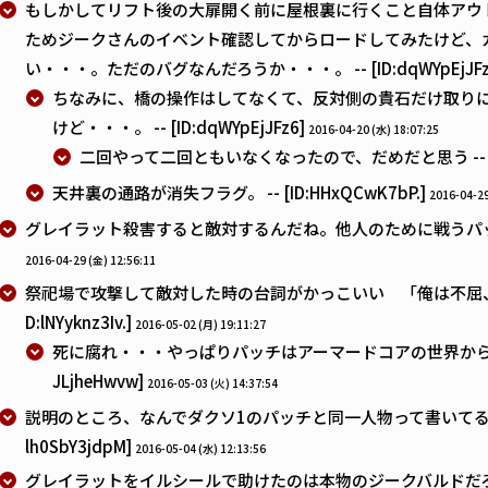
もしかしてリフト後の大扉開く前に屋根裏に行くこと自体アウ
ためジークさんのイベント確認してからロードしてみたけど、
い・・・。ただのバグなんだろうか・・・。 -- [ID:dqWYpEjJFz
ちなみに、橋の操作はしてなくて、反対側の貴石だけ取り
けど・・・。 -- [ID:dqWYpEjJFz6]
2016-04-20 (水) 18:07:25
二回やって二回ともいなくなったので、だめだと思う -- [ID:6
天井裏の通路が消失フラグ。 -- [ID:HHxQCwK7bP.]
2016-04-29
グレイラット殺害すると敵対するんだね。他人のために戦うパッチは予想外
2016-04-29 (金) 12:56:11
祭祀場で攻撃して敵対した時の台詞がかっこいい 「俺は不屈、何
D:lNYyknz3Iv.]
2016-05-02 (月) 19:11:27
死に腐れ・・・やっぱりパッチはアーマードコアの世界から転生し
JLjheHwvw]
2016-05-03 (火) 14:37:54
説明のところ、なんでダクソ1のパッチと同一人物って書いてるんだ
lh0SbY3jdpM]
2016-05-04 (水) 12:13:56
グレイラットをイルシールで助けたのは本物のジークバルドだ