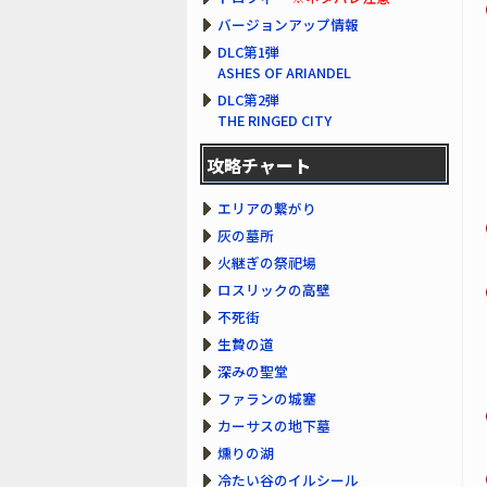
バージョンアップ情報
DLC第1弾
ASHES OF ARIANDEL
DLC第2弾
THE RINGED CITY
攻略チャート
エリアの繋がり
灰の墓所
火継ぎの祭祀場
ロスリックの高壁
不死街
生贄の道
深みの聖堂
ファランの城塞
カーサスの地下墓
燻りの湖
冷たい谷のイルシール