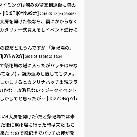
タイミングは深みの聖堂到達後に塔の
9Tlj0YNw9zY]
2016-05-12 (木) 02:06:34
大扉を開けた後なら、罠にかからなく
カタリナ一式買えるしイベント進行に
の罠だと思うんですが 「祭祀場の」
0YNw9zY]
2016-05-13 (金) 21:59:24
て祭祀場の塔に入ったがパッチは来な
てない) 。読み込みし直してもダメ。
しかしするとカタリナパッチ出現フラ
なのかな。攻略見ないでジークイベント
と思ったが -- [ID:zZOBqZd7
い+大扉を開けた)だと祭祀場では来
た後に祭祀場に行った時は来た もち
来た なので祭祀場でパッチの罠が発