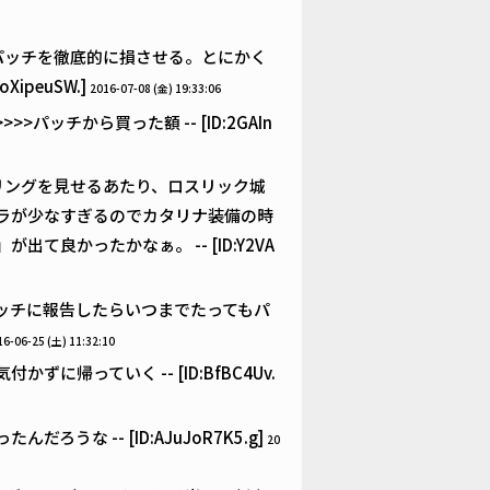
パッチを徹底的に損させる。とにかく
ipeuSW.]
2016-07-08 (金) 19:33:06
チから買った額 -- [ID:2GAIn
リングを見せるあたり、ロスリック城
ラが少なすぎるのでカタリナ装備の時
良かったかなぁ。 -- [ID:Y2VA
ッチに報告したらいつまでたってもパ
16-06-25 (土) 11:32:10
帰っていく -- [ID:BfBC4Uv.
な -- [ID:AJuJoR7K5.g]
20