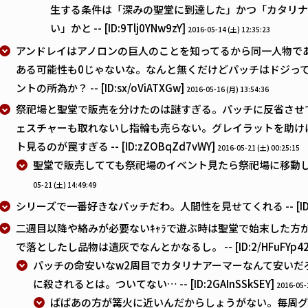
生する条件は「深みの聖堂に到達した」かつ「カタリナ
い」かと -- [ID:9Tlj0YNw9zY]
2016-05-14 (土) 12:35:23
アンドレイはアノロンの巨人のことを知ってるから同一人物で
ある可能性も0じゃないな。なんと無くだけどパッチはドジっ
ントの所為か？ -- [ID:sx/oViATXGw]
2016-05-16 (月) 13:54:36
祭祀場と聖堂で販売を分けたのは謎すぎる。パッチに反省させ
ェスチャーも取れないし指輪も売らない。グレイラットを助け
ト見るのが罠すぎる -- [ID:zZOBqZd7vWY]
2016-05-21 (土) 00:25:15
聖堂で販売してても祭祀場のイベント見たら祭祀場に移動してたような 
05-21 (土) 14:49:49
シリーズで一番好きなパッチだわ。人間性を見せてくれる -- [ID:AF
二週目以降や絡みが必要ないｷｬﾗで遊ぶ時は聖堂で始末した方が
で落としたし品物は遺灰でなんとかなるし。 -- [ID:2/HFuFYp42
パッチの命安いなw2周目でカタリナアーマーなんて安いだ
に殺されるとは。ついてない… -- [ID:2GAInSSkSEY]
2016-05-
ばばあの方が篝火に近いんだからしょうがない。毎周グ