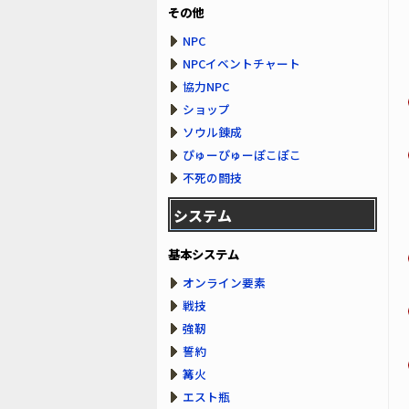
その他
NPC
NPCイベントチャート
協力NPC
ショップ
ソウル錬成
ぴゅーぴゅーぽこぽこ
不死の闘技
システム
基本システム
オンライン要素
戦技
強靭
誓約
篝火
エスト瓶