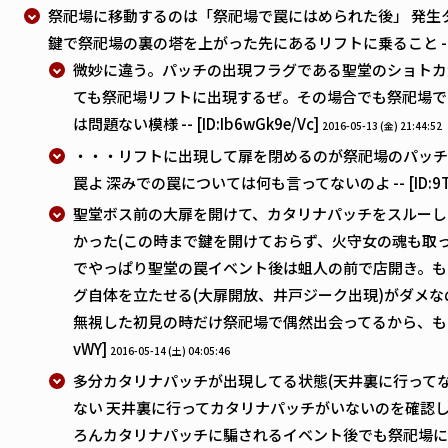
祭祀場に移動するのは「祭祀場で罠にはめられた後」 発生
鍵で祭祀場の裏の塔を上がった先にあるリフトに乗ること -- [ID:
微妙に違う。パッチの出現フラグである聖堂のショトカ
ても祭祀場リフトに出現するぜ。その場合でも祭祀場で
は問題ない模様 -- [ID:Ib6wGk9e/Vc]
2016-05-13 (金) 21:44:52
・・・リフトに出現して扉を閉めるのが祭祀場のパッチ
罠よ 深みでの罠については何も言ってないのよ -- [ID:9Tlj
聖堂ボス前の大扉を開けて、カタリナパッチをスルーし
かった(この時まで鍵を開けておらず、火守女の魂も取っ
でやっぱり聖堂の罠イベント後は蛆人の前で店開き。も
グ自体を立たせる(大扉開放、井戸ジーク出現)がダメ
無視した初見の時だけ祭祀場で偶然出会ってるから、もしかして
vWY]
2016-05-14 (土) 04:05:46
多分カタリナパッチが出現してる状態(天井裏に行ってな
ない 天井裏に行ってカタリナパッチがいないのを確認し
ろんカタリナパッチに騙されるイベント後でも祭祀場に