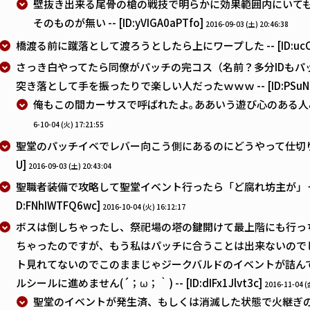
壁抜き出来る尾骨の槍の戦技で明らかに効果範囲内にいて
そのものが無い -- [ID:yVIGA0aPTfo]
2016-09-03 (土) 20:46:38
橋渡る前に蹴落として渡ろうとしたら上にワープした -- [ID:ucCwN
さっき白やってたら同僚がパッチの完コス（名前？多分IDもパ
突き落として手を振ったりで楽しい人だったｗｗｗ -- [ID:PSuNQw
俺もこの間カーサスで呼ばれたよ｡ああいう遊び心のある人みると和むな
6-10-04 (火) 17:21:55
聖堂のパッチイベでレバー向こう側にあるのにどうやって仕切り下げたんだ
U]
2016-09-03 (土) 20:43:04
聖職者装備で攻略して聖堂イベント行ったら「ど腐れ坊主が」って言
D:FNhIWTFQ6wc]
2016-10-04 (火) 16:12:17
ボスは倒しちゃったし、祭祀場の塔の鍵開けて最上階にも行っ
ちゃったのですが、もう私はパッチに合うことは出来ないので
ト見れてないのでこのままじゃジークバルドのイベントが詰ん
ルシールに進めません(´；ω；｀) -- [ID:dIFx1Jlvt3c]
2016-11-04 (
聖堂のイベントが発生済、もしくは消滅した状態で火継ぎ