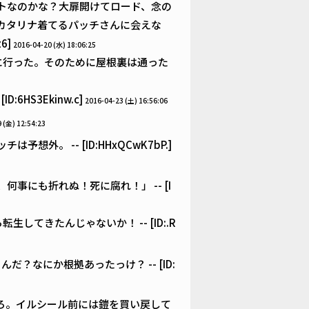
トなのかな？大扉開けてロード、念の
カタリナ着てるパッチさんに会えな
6]
2016-04-20 (水) 18:06:25
に行った。そのために屋根裏は通った
HS3Ekinw.c]
2016-04-23 (土) 16:56:06
 (金) 12:54:23
。 -- [ID:HHxQCwK7bP.]
事にも折れぬ！死に腐れ！」 -- [I
てきたんじゃないか！ -- [ID:.R
？なにか根拠あったっけ？ -- [ID:
ろ。イルシール前には鎧を買い戻して