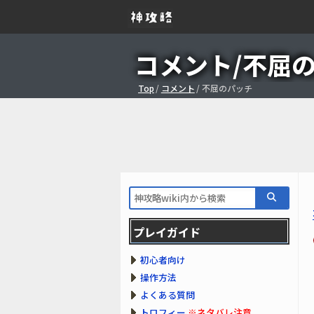
コメント/不屈
Top
/
コメント
/
不屈のパッチ
プレイガイド
初心者向け
操作方法
よくある質問
トロフィー
※ネタバレ注意