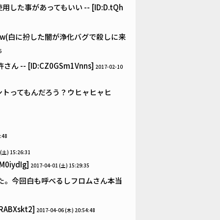
があってもいい -- [ID:D.tQh
ww(白に扮した闇が浄化バグで殺しに来
6
[ID:CZ0GSm1Vnns]
2017-02-10
ントってもんだろう？ウヒャヒャヒ
:48
(土) 15:26:31
iydIg]
2017-04-01 (土) 15:29:35
た。今回白も呼べるしフロムさん本当
BXskt2]
2017-04-06 (木) 20:54:48