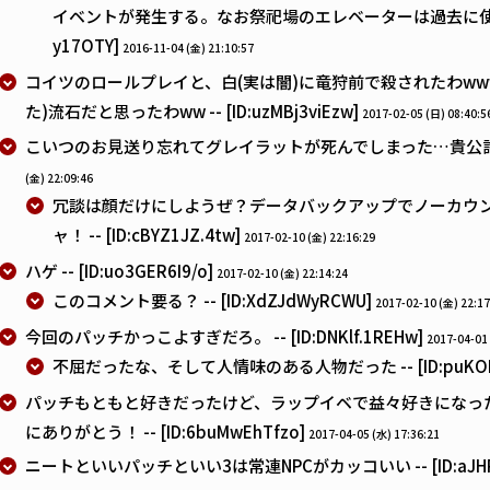
イベントが発生する。なお祭祀場のエレベーターは過去に使用した事
y17OTY]
2016-11-04 (金) 21:10:57
コイツのロールプレイと、白(実は闇)に竜狩前で殺されたわw
た)流石だと思ったわww -- [ID:uzMBj3viEzw]
2017-02-05 (日) 08:40:5
こいつのお見送り忘れてグレイラットが死んでしまった…貴公許さん -- 
(金) 22:09:46
冗談は顔だけにしようぜ？データバックアップでノーカウ
ャ！ -- [ID:cBYZ1JZ.4tw]
2017-02-10 (金) 22:16:29
ハゲ -- [ID:uo3GER6I9/o]
2017-02-10 (金) 22:14:24
このコメント要る？ -- [ID:XdZJdWyRCWU]
2017-02-10 (金) 22:17
今回のパッチかっこよすぎだろ。 -- [ID:DNKlf.1REHw]
2017-04-01 
不屈だったな、そして人情味のある人物だった -- [ID:puKOM0
パッチもともと好きだったけど、ラップイベで益々好きになっ
にありがとう！ -- [ID:6buMwEhTfzo]
2017-04-05 (水) 17:36:21
ニートといいパッチといい3は常連NPCがカッコいい -- [ID:aJHRA