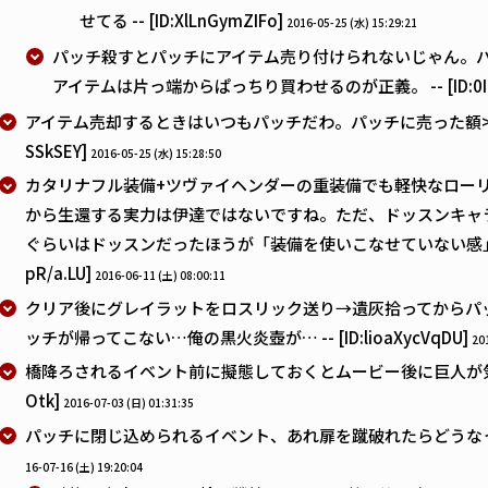
せてる -- [ID:XlLnGymZIFo]
2016-05-25 (水) 15:29:21
パッチ殺すとパッチにアイテム売り付けられないじゃん。
アイテムは片っ端からぱっちり買わせるのが正義。 -- [ID:0IoX
アイテム売却するときはいつもパッチだわ。パッチに売った額>>>>パッ
SSkSEY]
2016-05-25 (水) 15:28:50
カタリナフル装備+ツヴァイヘンダーの重装備でも軽快なロー
から生還する実力は伊達ではないですね。ただ、ドッスンキャ
ぐらいはドッスンだったほうが「装備を使いこなせていない感」が出て
pR/a.LU]
2016-06-11 (土) 08:00:11
クリア後にグレイラットをロスリック送り→遺灰拾ってからパ
ッチが帰ってこない…俺の黒火炎壺が… -- [ID:lioaXycVqDU]
20
橋降ろされるイベント前に擬態しておくとムービー後に巨人が気付かずに
Otk]
2016-07-03 (日) 01:31:35
パッチに閉じ込められるイベント、あれ扉を蹴破れたらどうなったんだろう
16-07-16 (土) 19:20:04