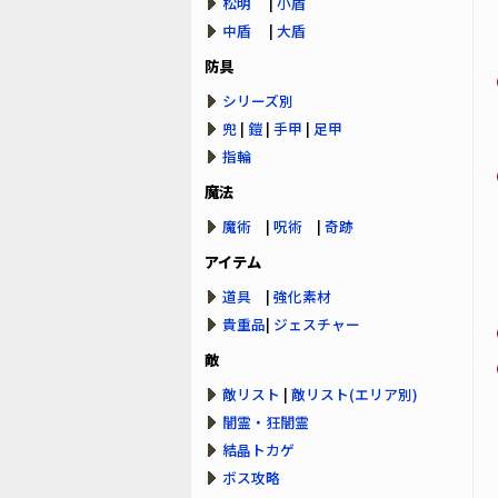
松明
|
小盾
中盾
|
大盾
防具
シリーズ別
兜
|
鎧
|
手甲
|
足甲
指輪
魔法
魔術
|
呪術
|
奇跡
アイテム
道具
|
強化素材
貴重品
|
ジェスチャー
敵
敵リスト
|
敵リスト(エリア別)
闇霊・狂闇霊
結晶トカゲ
ボス攻略