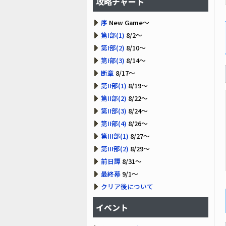
攻略チャート
序
New Game～
第I部(1)
8/2～
第I部(2)
8/10～
第I部(3)
8/14～
断章
8/17～
第II部(1)
8/19～
第II部(2)
8/22～
第II部(3)
8/24～
第II部(4)
8/26～
第III部(1)
8/27～
第III部(2)
8/29～
前日譚
8/31～
最終幕
9/1～
クリア後について
イベント