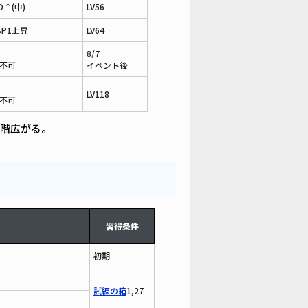
↑(中)
LV56
BP1上昇
LV64
8/7
不可
イベント後
LV118
不可
階広がる。
習得条件
初期
試練の箱
1,27