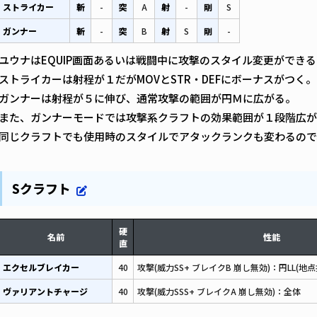
ストライカー
斬
-
突
A
射
-
剛
S
ガンナー
斬
-
突
B
射
S
剛
-
ユウナはEQUIP画面あるいは戦闘中に攻撃のスタイル変更ができる
ストライカーは射程が１だがMOVとSTR・DEFにボーナスがつく。
ガンナーは射程が５に伸び、通常攻撃の範囲が円Ｍに広がる。
また、ガンナーモードでは攻撃系クラフトの効果範囲が１段階広が
同じクラフトでも使用時のスタイルでアタックランクも変わるので
Sクラフト
硬
名前
性能
直
エクセルブレイカー
40
攻撃(威力SS+ ブレイクB 崩し無効)：円LL(地点
ヴァリアントチャージ
40
攻撃(威力SSS+ ブレイクA 崩し無効)：全体