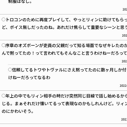
制服はなし。
202
トロコンのために再度プレイして、やっとリィンに助けてもら
ど、ボイス無しだったのね。あれだけ焦らして重要なシーンと思
202
序章のオズボーンが吏員の父親だって知る場面でなぜキレたの
んで黙ってたの！って言われてもそんなこと言うわけねーだろっ
202
信頼してるトワやトヴァルにさえ黙ってたのに数ヶ月しか付
けねーだろってなるわ
2022
年上の中でもリィン相手の時だけ突然同じ目線で話し始めるか
じる。まぁそれだけ懐いてるって表現なのかもしれんけど。リィ
のにかわいそう。
2021