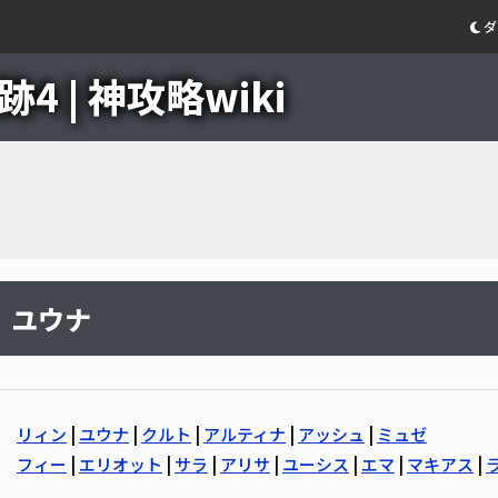
ダ
4 | 神攻略wiki
ユウナ
リィン
|
ユウナ
|
クルト
|
アルティナ
|
アッシュ
|
ミュゼ
フィー
|
エリオット
|
サラ
|
アリサ
|
ユーシス
|
エマ
|
マキアス
|