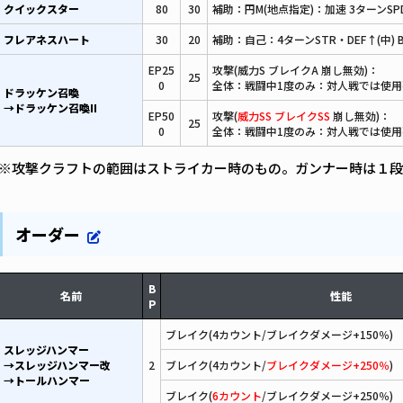
クイックスター
80
30
補助：円M(地点指定)：加速 3ターンSPD
フレアネスハート
30
20
補助：自己：4ターンSTR・DEF↑(中) 
EP25
攻撃(威力S ブレイクA 崩し無効)：
25
0
全体：戦闘中1度のみ：対人戦では使用
ドラッケン召喚
→ドラッケン召喚II
EP50
攻撃(
威力SS ブレイクSS
崩し無効)：
25
0
全体：戦闘中1度のみ：対人戦では使用
※攻撃クラフトの範囲はストライカー時のもの。ガンナー時は１段
オーダー
B
名前
性能
P
ブレイク(4カウント/ブレイクダメージ+150％)
スレッジハンマー
→スレッジハンマー改
2
ブレイク(4カウント/
ブレイクダメージ+250％
)
→トールハンマー
ブレイク(
6カウント
/ブレイクダメージ+250％)