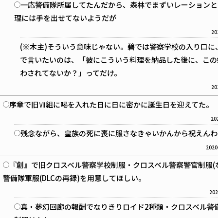
一応警備隊所属してたんだから、森林でまずいレーションと
理には手を出せてないようだが
20
(※木主)そういう意味じゃない。碧では警察学校の入り口
で言いたいのは、「彼にこういう料理を納品した後に、この娘
わされてないか？」ってだけ。
20
序章で旧Ⅶ組に喝を入れた日に日に密かに誕生日を迎えてた。
20
残念ながら、皇族の死に喪に服さなきゃいかんから祝えんわ
2020
『創』で旧クロスベル警察学校制服・クロスベル警察警官制服(
警備隊軍服(DLCの再録)を用意してほしい。
202
真・夢幻回廊の報酬でなりきりロイド2種類・クロスベル警