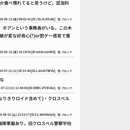
か食べ慣れてると思うけど。昆虫料
20-05-22 (金) 09:02:41
[ID:/2bJX.KExAE]
ブロック
に、ホアンという事務長がいる。この木
が変な好奇心(?)or罰ゲー感覚で食
20-05-22 (金) 16:19:58
[ID:mh0crlat4E6]
ブロック
20-07-21 (火) 05:33:40
[ID:L.AGrN79EVk]
ブロック
な
-07-21 (火) 11:40:04
[ID:EMBCJPZ8U6o]
ブロック
なりきりロイド含めて)・クロスベル
0-08-01 (土) 23:53:57
[ID:Fo.WUIHbtbA]
ブロック
備隊軍服あり。旧クロスベル警察学校