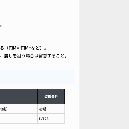
。
る（円M⇨円M+など）。
、崩しを狙う場合は留意すること。
習得条件
指定)
初期
LV128