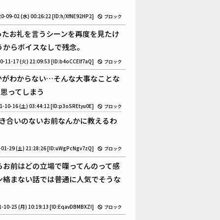
0-09-02 (水) 00:26:22
[ID:h/XfNE92HP2]
ブロック
ったお礼を言うシーンを再度を見たけ
うからボイスなしで残念。
0-11-17 (火) 21:09:53
[ID:b4oCCElf7aQ]
ブロック
かがわからない…そんな大事なことな
て思ってしまう
1-10-16 (土) 03:44:12
[ID:p3oSREtyu0E]
ブロック
き合いのないお前なんかに教えるわ
-01-29 (土) 21:28:26
[ID:uWgPcNgv7zQ]
ブロック
らお前はどの立場で喋ってんのって感
ン絡まない話では普通に人気でそうな
-10-25 (月) 10:19:13
[ID:EqavDBMBXZI]
ブロック