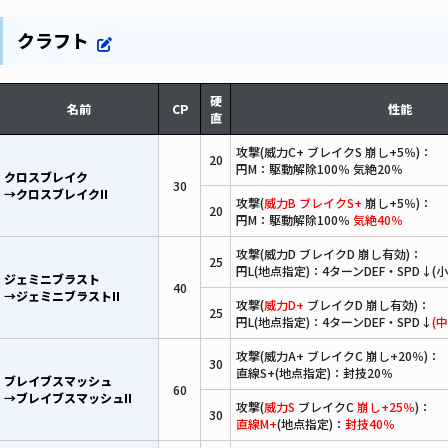
クラフト
硬
名前
CP
性能
直
攻撃(威力C+ ブレイクS 崩し+5％)：
20
円M：駆動解除100％ 気絶20％
クロスブレイク
30
→クロスブレイクII
攻撃(
威力B ブレイクS+
崩し+5％)：
20
円M：駆動解除100％
気絶40％
攻撃(威力D ブレイクD 崩し有効)：
25
円L(地点指定)：4ターンDEF・SPD↓(小
ジェミニブラスト
40
→ジェミニブラストII
攻撃(
威力D+
ブレイクD 崩し有効)：
25
円L(地点指定)：4ターンDEF・SPD↓
(中
攻撃(威力A+ ブレイクC 崩し+20％)：
30
直線S+(地点指定)：封技20％
ブレイブスマッシュ
60
→ブレイブスマッシュII
攻撃(
威力S
ブレイクC
崩し+25％
)：
30
直線M+
(地点指定)：
封技40％