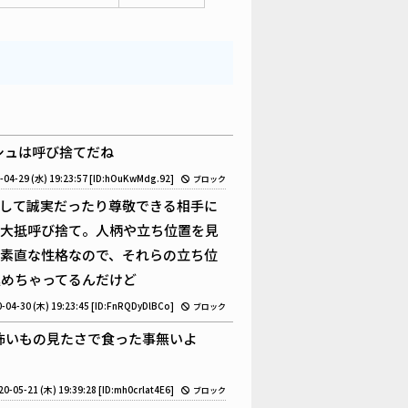
シュは呼び捨てだね
-04-29 (水) 19:23:57
[ID:hOuKwMdg.92]
ブロック
して誠実だったり尊敬できる相手に
は大抵呼び捨て。人柄や立ち位置を見
素直な性格なので、それらの立ち位
極めちゃってるんだけど
-04-30 (木) 19:23:45
[ID:FnRQDyDlBCo]
ブロック
怖いもの見たさで食った事無いよ
20-05-21 (木) 19:39:28
[ID:mh0crlat4E6]
ブロック