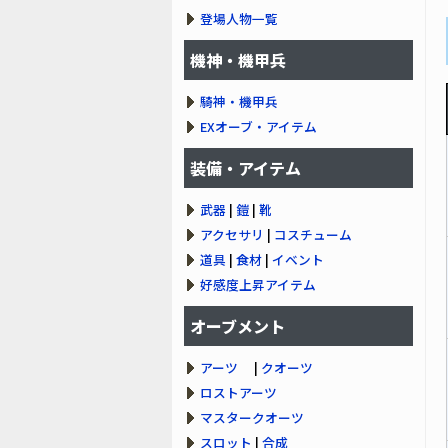
登場人物一覧
機神・機甲兵
騎神・機甲兵
EXオーブ・アイテム
装備・アイテム
武器
|
鎧
|
靴
アクセサリ
|
コスチューム
道具
|
食材
|
イベント
好感度上昇アイテム
オーブメント
アーツ
|
クオーツ
ロストアーツ
マスタークオーツ
スロット
|
合成