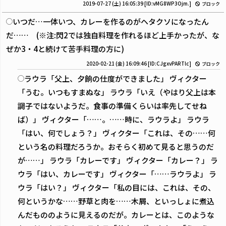
2019-07-27 (土) 16:05:39
[ID:vMG8WP3Ojm.]
ブロック
いつだ…一体いつ、カレーを作るのがヘタクソになったん
だ…… (※注:閃2では独自料理を作れるほど上手かったが、な
ぜか3・4と続けて苦手料理の方に)
2020-02-21 (金) 16:09:46
[ID:CJgxvPARTlc]
ブロック
ラウラ「父上、夕餉の仕度ができました」 ヴィクター
「うむ。いつもすまぬな」 ラウラ「いえ（やはり父上は本
調子ではないようだ。食事の準備くらいは率先してせね
ば）」 ヴィクター「……。……時に、ラウラよ」 ラウラ
「はい、何でしょう？」 ヴィクター「これは、その……何
という名の料理だろうか。おそらく初めて見ると思うのだ
が……」 ラウラ「カレーです」 ヴィクター「カレー？」 ラ
ウラ「はい、カレーです」 ヴィクター「……ラウラよ」 ラ
ウラ「はい？」 ヴィクター「私の目には、これは、その、
何というかな……野草と肉を……木屑、といっしょに煮込
んだもののように見えるのだが。カレーとは、このような