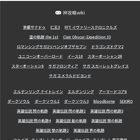
神攻略wiki
亰都ザナドゥ
仁王3
FFT イヴァリースクロニクルズ
空の軌跡 the 1st
Clair Obscur: Expedition 33
ロマンシングサガ2リベンジオブザセブン
ドラゴンズドグマ2
ユニコーンオーバーロード
イース10
スターオーシャン2R
スターオーシャン6
サガフロンティア
サガ スカーレットグレイス
サガ エメラルドビヨンド
エルデンリング ナイトレイン
エルデンリング
アーマードコア6
ダークソウル
ダークソウル2
ダークソウル3
Bloodborne
SEKIRO
英雄伝説 閃の軌跡
英雄伝説 閃の軌跡2
英雄伝説 閃の軌跡3
英雄伝説 閃の軌跡4
英雄伝説 創の軌跡
英雄伝説 黎の軌跡
英雄伝説 黎の軌跡2
英雄伝説 界の軌跡
ファイアーエムブレム エンゲージ
ファイアーエムブレム 風花雪月