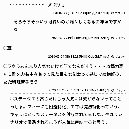
……………………（ﾊﾟｸﾘ）」
2020-02-22 (土) 02:15:30
[ID:.yQeX8ht6JI]
ブロック
そろそろそういう可愛いのが痛々しくなるお年頃ですが
な
2020-02-22 (土) 11:04:54
[ID:vIIBeFiSHx2]
ブロック
草
2020-05-24 (日) 14:28:59
[ID:Qdb0bkTnn/c]
ブロック
ラウラあんまり人気ないけど何でなんだろう・・・攻撃力高
いし耐久力も中々あって見た目も女剣士って感じで結構好み、
ただ料理苦手そう
2020-06-23 (火) 17:03:37
[ID:3fDea0aKDQY]
ブロック
ステータスの高さだけじゃ人気には繋がらないってこと
っしょ。フィーにも回避特化、エマは魔法特化っていう、
キャラにあったステータスを付与されてるしね。やはりシ
ナリオで優遇されるほうが人気に直結すると思う。