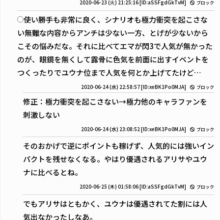
2020-06-23 (火) 21:25:16
[ID:aSSFgdGkTvM]
ブロック
使い勝手も非常に良く、シナリオも極力衝突を起こさな
い無難な内容からアンチは少ない一方、とげが少ないから
こその悩みだな。それに比べてエマが閃3で人気が無かった
のが、眼鏡を無くして露骨に色気を前面に出すイベントを
つくったりでユウナ位まで人気を何とか上げてたけど…
2020-06-24 (水) 22:58:57
[ID:xeBK1Po0MJA]
ブロック
修正：極力衝突を起こさない→極力他のキャラファンを
刺激しない
2020-06-24 (水) 23:08:52
[ID:xeBK1Po0MJA]
ブロック
そのおかげで逆にポイントも稼げず、人気的には強いイン
パクトを残せなくなる。やはり優遇されるアリサやユウ
ナに比べるとね。
2020-06-25 (木) 01:58:06
[ID:aSSFgdGkTvM]
ブロック
でもアリサはともかく、ユウナは優遇されてた割には人
気出なかったしなあ。