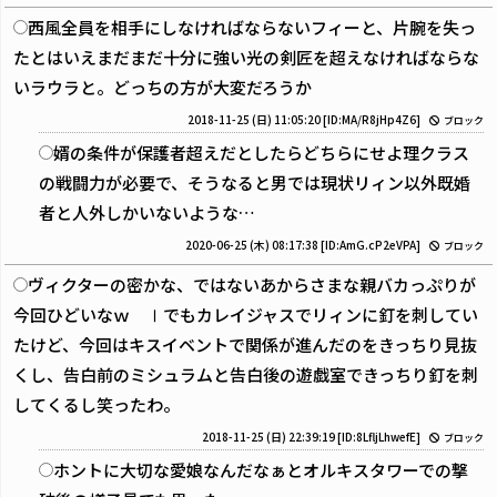
西風全員を相手にしなければならないフィーと、片腕を失っ
たとはいえまだまだ十分に強い光の剣匠を超えなければならな
いラウラと。どっちの方が大変だろうか
2018-11-25 (日) 11:05:20
[ID:MA/R8jHp4Z6]
ブロック
婿の条件が保護者超えだとしたらどちらにせよ理クラス
の戦闘力が必要で、そうなると男では現状リィン以外既婚
者と人外しかいないような…
2020-06-25 (木) 08:17:38
[ID:AmG.cP2eVPA]
ブロック
ヴィクターの密かな、ではないあからさまな親バカっぷりが
今回ひどいなｗ Ⅰでもカレイジャスでリィンに釘を刺してい
たけど、今回はキスイベントで関係が進んだのをきっちり見抜
くし、告白前のミシュラムと告白後の遊戯室できっちり釘を刺
してくるし笑ったわ。
2018-11-25 (日) 22:39:19
[ID:8LfljLhwefE]
ブロック
ホントに大切な愛娘なんだなぁとオルキスタワーでの撃