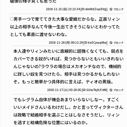
破後の様子見ても思った
2018-11-25 (日) 23:23:34
[ID:dmWdZvysDVg]
ブロック
男手一つで育ててきた大事な愛娘だからな。正直リィン
以上の相手なんて今後一生出てきそうにないとわかってた
としても素直に渡せないわな。
2018-11-26 (月) 00:12:29
[ID:ka5CjxuqiNw]
ブロック
本人達やリィンみたいに直線的に超強くなくても、弱点を
カバーできる奴がいれば、見つからないともいいきれない
んじゃないの?ラウラの場合はメカオンチなので、機械的
に詳しい奴を見つけたら、相手は見つかるかもしれない
ぞ。もっと簡単かつ具体的に言えば、ティオの男版。
2018-11-27 (火) 03:28:05
[ID:GUw7kjH/FdM]
ブロック
でもレグラム自体が機会あまりいらないしなー。すごく
いいメイドさんいるわけだし。かと言ってヴィクターさん
は政略で結婚相手を選ぶことはしなさそうだし、リィン
を逃すと結構危険な位置にはいるのか。