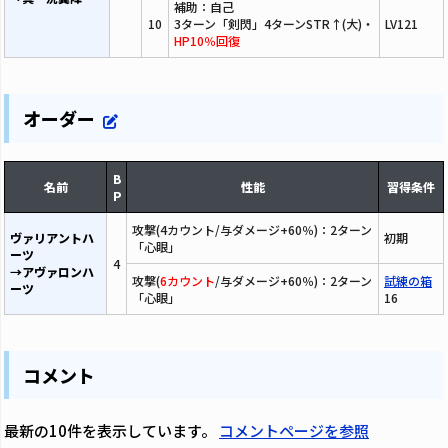
補助：自己
10
3ターン「剣閃」4ターンSTR↑(大)・
LV121
HP10％回復
オーダー
B
名前
性能
習得条件
P
攻撃(4カウント/与ダメージ+60％)：2ターン
ヴァリアントハ
初期
「心眼」
ーツ
4
→アヴァロンハ
攻撃(
6カウント
/与ダメージ+60％)：2ターン
試練の箱
ーツ
「心眼」
16
コメント
最新の10件を表示しています。
コメントページを参照