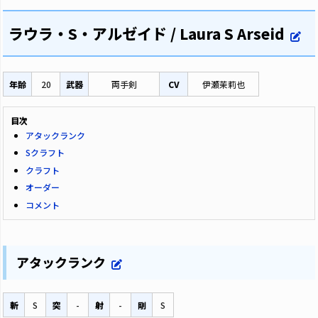
ラウラ・S・アルゼイド / Laura S Arseid
年齢
20
武器
両手剣
CV
伊瀬茉莉也
目次
アタックランク
Sクラフト
クラフト
オーダー
コメント
アタックランク
斬
S
突
-
射
-
剛
S