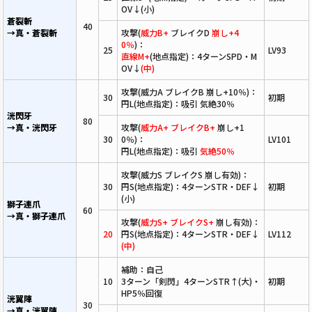
OV↓(小)
蒼裂斬
40
→真・蒼裂斬
攻撃(
威力B+
ブレイクD
崩し+4
0％
)：
25
LV93
直線M+
(地点指定)：4ターンSPD・M
OV↓
(中)
攻撃(威力A ブレイクB 崩し+10％)：
30
初期
円L(地点指定)：吸引 気絶30％
洸閃牙
80
→真・洸閃牙
攻撃(
威力A+ ブレイクB+
崩し+1
30
0％)：
LV101
円L(地点指定)：吸引
気絶50％
攻撃(威力S ブレイクS 崩し有効)：
30
円S(地点指定)：4ターンSTR・DEF↓
初期
(小)
獅子連爪
60
→真・獅子連爪
攻撃(
威力S+ ブレイクS+
崩し有効)：
20
円S(地点指定)：4ターンSTR・DEF↓
LV112
(中)
補助：自己
10
3ターン「剣閃」4ターンSTR↑(大)・
初期
HP5％回復
洸翼陣
30
→真・洸翼陣