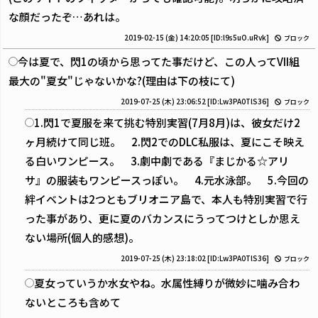
な顔だったぞ…あれは。
2019-02-15 (金) 14:20:05
[ID:l9s5uO.uRvk]
ブロック
今は夏で、閃1の頃から思ってた事だけど、この人ってVII組
最大の"夏女"じゃないかな?(理由は下の枝にて)
2019-07-25 (木) 23:06:52
[ID:Lw3PA0TlS36]
ブロック
1.閃1で夏服を来て挑む特別実習(7月8月)は、彼女だけ2
ヶ月続けて同じ班。 2.閃2でのDLC私服は、夏にこそ映え
る白いワンピース。 3.劇中劇である『まじかる☆アリ
サ』の服装もワンピースっぽい。 4.元水泳部。 5.今回の
絆イベントは2つともブリオニア島で、本人も特別実習で行
った事があり、更に夏のバカンスにうってつけとしか思え
ない場所(個人的感想)。
2019-07-25 (木) 23:18:02
[ID:Lw3PA0TlS36]
ブロック
夏女っていうか水女やね。水属性縛りが微妙に噛み合わ
ないところも含めて