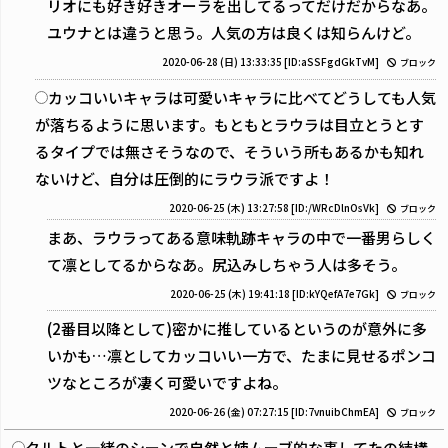
リオにも好き好きオーラを出してるってだけだからなあ。
ユウナとは違うと思う。人気の方は良くは知らんけど。
2020-06-28 (日) 13:33:35
[ID:aSSFgdGkTvM]
ブロック
カッコいいキャラは可愛いキャラに比べてどうしても人気
が落ちるように思います。もともとラウラは目立とうとす
るタイプでは無さそうなので、そういう所もあるかも知れ
ないけど、自分は圧倒的にラウラ派ですよ！
2020-06-25 (木) 13:27:58
[ID:/WRcDlnOsVk]
ブロック
まあ、ラウラってある意味軌跡キャラの中で一番男らしく
て凛としてるからなあ。尻込みしちゃう人は多そう。
2020-06-25 (木) 19:41:18
[ID:kYQefA7e7Gk]
ブロック
(2番目以降として)密かに推しているというのが意外に多
いかも…凛としてカッコいい一方で、たまに見せるポンコ
ツなところが凄く可愛いですよね。
2020-06-26 (金) 07:27:15
[ID:7vnuibChmEA]
ブロック
クルトと一緒のシーンで自然と姉ムーブ的な事してたの結構