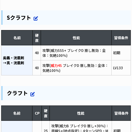
Sクラフト
硬
名前
性能
習得条件
直
攻撃(威力SSS+ ブレイクD 崩し無効：全
40
初期
体：気絶100％)
奥義・洸凰剣
→真・洸凰剣
攻撃(
威力4S
ブレイクD 崩し無効：全体：
40
LV133
気絶100％)
クラフト
硬
名前
CP
性能
習得条件
直
攻撃(威力B ブレイクD 崩し+30％)：
25
直線S+(地点指定)：4ターンSPD・M
初期