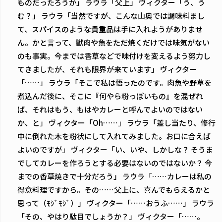
ものだったろうか」 ラウラ「――父上」 ヴィクター「う、う
む？」 ラウラ「当然ですが、こんな山奥では調味料――まし
て、スパイスのような貴重品は手に入れようがありませ
ん。かと言って、獣肉や魚をただ焼くだけでは味気がない
のも事実。今までは香草などで味付けを変えるよう努力し
てきましたが、それも限界が来ています」 ヴィクター
「……」 ラウラ「そこで私は悟ったのです。肉魚や野草を
煮込んだ後に、そこに『何やら粉っぽいもの』を混ぜれ
ば、それはもう、もはやカレーと呼んでよいのではない
か、と」 ヴィクター「Oh……」 ラウラ「差し当たり、修行
中に倒れた木を粉状にして入れてみました。お口に合えば
よいのですが」 ヴィクター「い、いや、しかしな？ そうま
でしてカレーを作ろうとする必要はないのではないか？ 今
までの香草焼きで十分だろう」 ラウラ「……カレーは私の
得意料理ですから。その……父上に、喜んでもらえるかと
思って（ﾓｼﾞﾓｼﾞ）」 ヴィクター「……おうふ……」 ラウラ
「その、やはり駄目でしょうか？」 ヴィクター「……。