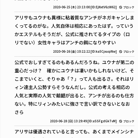
2020-06-25 (木) 23:13:00
[ID:EjNxtV6zW62]
ブロック
アリサもユウナも異様に粘着質なアンチがネガキャンしま
くってるのがな。人気自体は相応にあったはず。っていう
かエステルもそうだが、公式に推されてるタイプの（ロ
リでない）女性キャラはアンチの餌になりやすい
2020-06-26 (金) 10:22:22
[ID:ka5CjxuqiNw]
ブロック
公式でおしすぎてるのもあるんだろうね。ユウナが第二の
重心だっけ？ 確かにユウナは凄いかもしれないけど、そ
こまでいくと、そりゃあ「？」って人も出るさ。それはリ
ィン達主人公勢すらそうなんだし。公式の考える相応の
人気と実際の人気で齟齬が出ると、アンチが出るのも仕方
ない。特にリィンみたいに強さで言い訳できないとなお
さら
2020-06-28 (日) 13:29:49
[ID:aSSFgdGkTvM]
ブロック
アリサは優遇されていると言っても、あくまでメインシナ