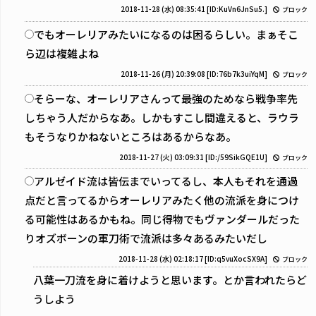
2018-11-28 (水) 08:35:41
[ID:KuVn6JnSu5.]
ブロック
でもオーレリアみたいになるのは困るらしい。まぁそこ
ら辺は複雑よね
2018-11-26 (月) 20:39:08
[ID:76b7k3uiYqM]
ブロック
そらーな、オーレリアさんって最強のためなら戦争率先
しちゃう人だからなあ。しかもすこし間違えると、ラウラ
もそうなりかねないところはあるからなあ。
2018-11-27 (火) 03:09:31
[ID:/59SikGQE1U]
ブロック
アルゼイド流は皆伝までいってるし、本人もそれを通過
点だと言ってるからオーレリアみたく他の流派を身につけ
る可能性はあるかもね。同じ得物でもヴァンダールだった
りオズボーンの軍刀術で流派は多々あるみたいだし
2018-11-28 (水) 02:18:17
[ID:q5vuXocSX9A]
ブロック
八葉一刀流を身に着けようと思います。とか言われたらど
うしよう