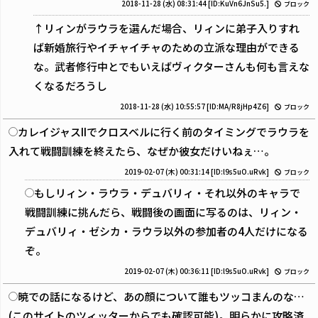
2018-11-28 (水) 08:31:44
[ID:KuVn6JnSu5.]
ブロック
↑リィンがラウラを選んだ場合、リィンに弟子入りすれ
ば新婚旅行やイチャイチャのための立派な理由ができる
な。武者修行中とでもいえばヴィクターさんも何も言えな
くなるだろうし
2018-11-28 (水) 10:55:57
[ID:MA/R8jHp4Z6]
ブロック
カレイジャスIIでクロスベルに行く前のタイミングでラウラを
入れて戦闘訓練を終えたら、なぜか彼女だけいねぇ…。
2019-02-07 (木) 00:31:14
[ID:l9s5uO.uRvk]
ブロック
もしリィン・ラウラ・デュバリィ・それ以外のキャラで
戦闘訓練に挑んだら、戦闘後の画面に写るのは、リィン・
デュバリィ・ゼシカ・ラウラ以外の参加者の4人だけになる
ぞ。
2019-02-07 (木) 00:36:11
[ID:l9s5uO.uRvk]
ブロック
暁での話になるけど、あの顔について誰もツッコまんのな…
(このサイトのツィッターからでも確認可能)。明らかに攻略済