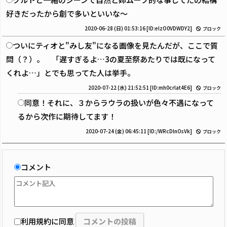
好きだったから創で多いといいな〜
2020-06-28 (日) 01:53:16
[ID:elzO0VDWDY2]
ブロック
ついにティオと"みし友"になる画像を見たんだが、ここで質
問（？）。 「遅すぎるよ…3の夏至祭あたりでは既になって
くれよ…」とでも思ってた人は挙手。
2020-07-22 (水) 21:52:51
[ID:mh0crlat4E6]
ブロック
同意！それに、３からラウラの扱いが色々不遇になって
るから次作に期待してます！
2020-07-24 (金) 06:45:11
[ID:/WRcDlnOsVk]
ブロック
コメント
利用規約に同意