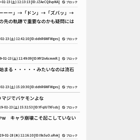
-02-23 (土) 12:13:13
[ID:JZAeCQ8vpNA]
ブロック
ーーー」→「ドン」→「ズバッ」→
の先の軌跡で重要なのかも疑問には
02-23 (土) 12:42:10
[ID:ddhR6WFWges]
ブロック
9-02-23 (土) 12:49:09
[ID:MY2lv6cmmR.]
ブロック
始まる・・・・・みたいなのは流石
02-23 (土) 15:20:30
[ID:ddhR6WFWges]
ブロック
りマジでバケモンよな
19-02-23 (土) 15:32:53
[ID:YFqlU7XFsds]
ブロック
かw キャラ崩壊こそ起こしていない
19-02-28 (木) 12:16:10
[ID:l9s5uO.uRvk]
ブロック