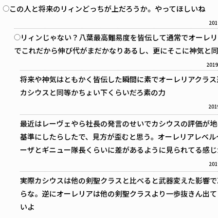
この人と将来のリィンどっちが上だろうか。やってほしいね
201
リィンじゃない？八葉最高難易度を皆伝して通常でオーレリ
でこれだから伸び代がまだかなりあるし、更にそこに神気と
2019
将来や神気はともかく皆伝した瞬間に素でオーレリアクラス
カシウスと同等かちょい下くらいだろ素の力
201
最近はレーヴェやら社長の発言のせいでカシウスの評価が地
基準にしたらしたで、見方が歪むと思う。オーレリアレベル
ーザとギニュー隊長くらいに差があるように見られてる感じ
201
実際カシウスは他の剣聖クラスと比べると武器変えた影響で
らな。逆にオーレリアは他の剣聖クラスより一歩抜きん出て
いよ