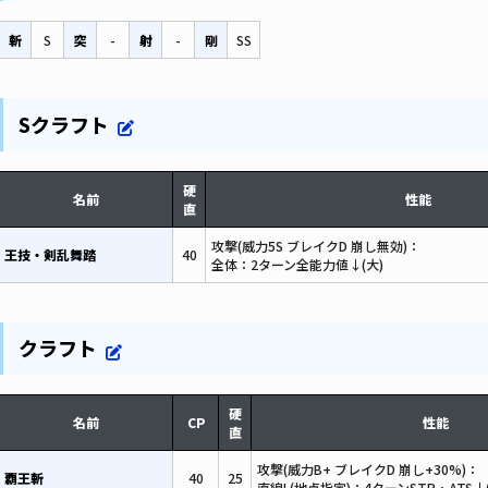
斬
S
突
-
射
-
剛
SS
Sクラフト
硬
名前
性能
直
攻撃(威力5S ブレイクD 崩し無効)：
王技・剣乱舞踏
40
全体：2ターン全能力値↓(大)
クラフト
硬
名前
CP
性能
直
攻撃(威力B+ ブレイクD 崩し+30%)：
覇王斬
40
25
直線L(地点指定)：4ターンSTR・ATS↓(