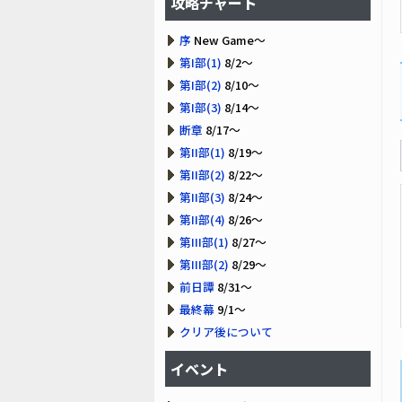
攻略チャート
序
New Game～
第I部(1)
8/2～
第I部(2)
8/10～
第I部(3)
8/14～
断章
8/17～
第II部(1)
8/19～
第II部(2)
8/22～
第II部(3)
8/24～
第II部(4)
8/26～
第III部(1)
8/27～
第III部(2)
8/29～
前日譚
8/31～
最終幕
9/1～
クリア後について
イベント