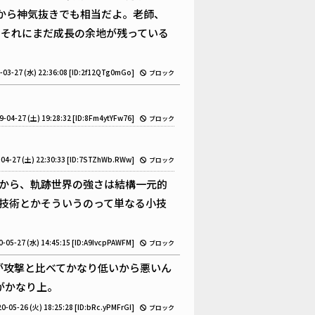
から神気抜きでも相当だよ。老師、
、それにまだ成長の余地が残っている
-03-27 (水) 22:36:08
[ID:2f12QTg0mGo]
ブロック
9-04-27 (土) 19:28:32
[ID:8Fm4ytYFw76]
ブロック
04-27 (土) 22:30:33
[ID:7STZhWb.RWw]
ブロック
から、軌跡世界の強さは結構一元的
技術とかそういうのって単なる小技
0-05-27 (水) 14:45:15
[ID:A9IvcpPAWFM]
ブロック
が攻撃と比べてかなり低いから悪いん
がかなり上。
0-05-26 (火) 18:25:28
[ID:bRc.yPMFrGI]
ブロック