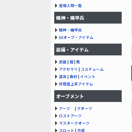
登場人物一覧
機神・機甲兵
騎神・機甲兵
EXオーブ・アイテム
装備・アイテム
武器
|
鎧
|
靴
アクセサリ
|
コスチューム
道具
|
食材
|
イベント
好感度上昇アイテム
オーブメント
アーツ
|
クオーツ
ロストアーツ
マスタークオーツ
スロット
|
合成