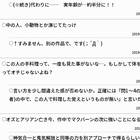
(※続き)代わりに…… 実年齢が…約半分に！！
20
中の人、小動物とか演じてたっけ
2019
↑すみません、別の作品で、です(；´Д｀)
2019
この人の手料理って、一度も見た事がないな…。もしかして体
ってオチじゃないよね？
20
言い方を少し間違えた感が否めないか。正確には『閃1～4の
者)の中で、この人で料理した覚えというものが無い』と言い
20
オズとアリアン亡き今、作中でマクバーンの次に強いことにな
201
神気合一と鬼気解放と同等の力を別アプローチで得るらしい