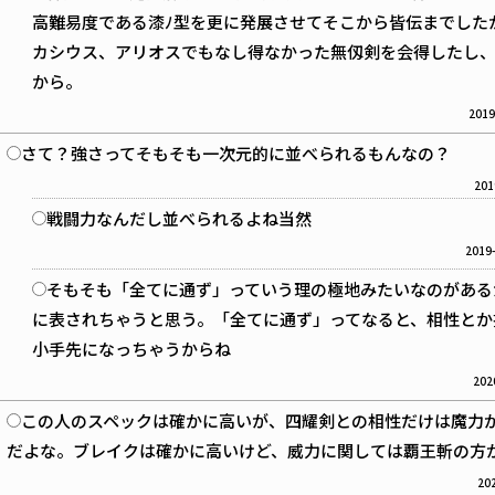
高難易度である漆ﾉ型を更に発展させてそこから皆伝までした
カシウス、アリオスでもなし得なかった無仭剣を会得したし
から。
2019
さて？強さってそもそも一次元的に並べられるもんなの？
201
戦闘力なんだし並べられるよね当然
2019-
そもそも「全てに通ず」っていう理の極地みたいなのがある
に表されちゃうと思う。「全てに通ず」ってなると、相性とか
小手先になっちゃうからね
202
この人のスペックは確かに高いが、四耀剣との相性だけは魔力
だよな。ブレイクは確かに高いけど、威力に関しては覇王斬の方
202