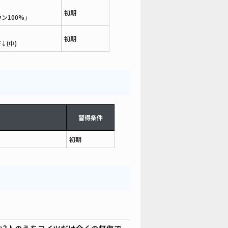
初期
ン100%」
初期
↓(中)
習得条件
初期