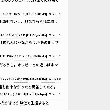
か3人のうちコイツだけ全くの無傷で
-11-19 (月) 16:22:42
[ID:GUw7kjH/FdM]
ブロック
衝撃もないし、無傷ならそれに越し
8-11-19 (月) 16:49:15
[ID:ka5CjxuqiNw]
ブロック
け物なんじゃなかろうか あの化け物
8-11-19 (月) 17:33:53
[ID:RqfVzK6csFs]
ブロック
だろうし。オリビエとの違いはホン
8-11-19 (月) 17:47:30
[ID:ka5CjxuqiNw]
ブロック
援も出来なかったと反省してたろ。
8-11-24 (土) 11:00:34
[ID:mbcASi.1Ypw]
ブロック
ったがまさか無傷で生還すると