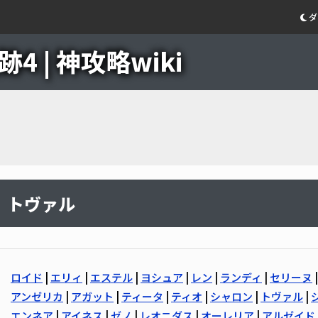
ダ
4 | 神攻略wiki
トヴァル
ロイド
|
エリィ
|
エステル
|
ヨシュア
|
レン
|
ランディ
|
セリーヌ
アンゼリカ
|
アガット
|
ティータ
|
ティオ
|
シャロン
|
トヴァル
|
エンネア
|
アイネス
|
ゼノ
|
レオニダス
|
オーレリア
|
アルゼイド