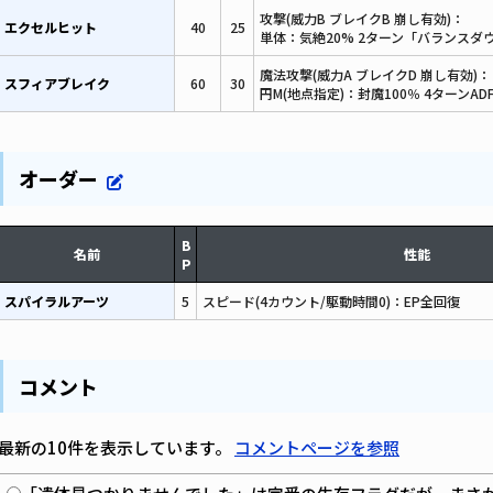
攻撃(威力B ブレイクB 崩し有効)：
エクセルヒット
40
25
単体：気絶20% 2ターン「バランスダウ
魔法攻撃(威力A ブレイクD 崩し有効)：
スフィアブレイク
60
30
円M(地点指定)：封魔100％ 4ターンADF
オーダー
B
名前
性能
P
スパイラルアーツ
5
スピード(4カウント/駆動時間0)：EP全回復
コメント
最新の10件を表示しています。
コメントページを参照