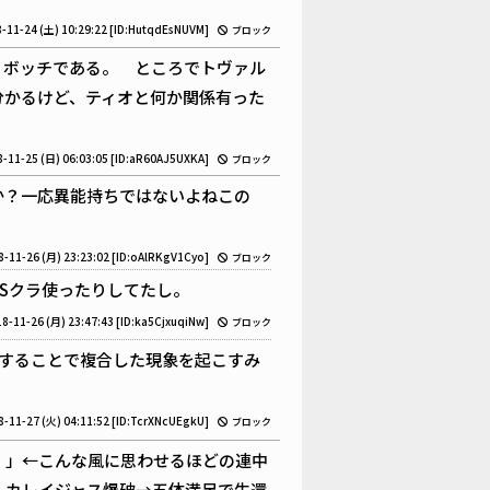
-11-24 (土) 10:29:22
[ID:HutqdEsNUVM]
ブロック
、ボッチである。 ところでトヴァル
分かるけど、ティオと何か関係有った
-11-25 (日) 06:03:05
[ID:aR60AJ5UXKA]
ブロック
か？一応異能持ちではないよねこの
8-11-26 (月) 23:23:02
[ID:oAlRKgV1Cyo]
ブロック
Sクラ使ったりしてたし。
8-11-26 (月) 23:47:43
[ID:ka5CjxuqiNw]
ブロック
することで複合した現象を起こすみ
8-11-27 (火) 04:11:52
[ID:TcrXNcUEgkU]
ブロック
！」←こんな風に思わせるほどの連中
 カレイジャス爆破→五体満足で生還