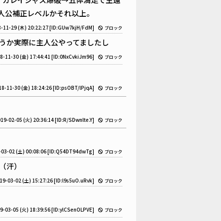
主人公補正レベルかそれ以上。
-11-29 (木) 20:22:27
[ID:GUw7kjH/FdM]
ブロック
うか実際に主人公やってましたし
8-11-30 (金) 17:44:41
[ID:0NxCvkiJm96]
ブロック
18-11-30 (金) 18:24:26
[ID:psOBT/lPjqA]
ブロック
19-02-05 (火) 20:36:14
[ID:R/SDwnlte.Y]
ブロック
-03-02 (土) 00:08:06
[ID:Q54DT94dwTg]
ブロック
（汗）
19-03-02 (土) 15:27:26
[ID:l9s5uO.uRvk]
ブロック
9-03-05 (火) 18:39:56
[ID:ylCSenOLPVE]
ブロック