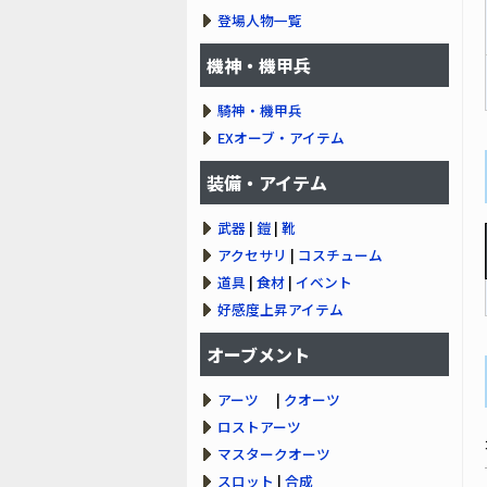
登場人物一覧
機神・機甲兵
騎神・機甲兵
EXオーブ・アイテム
装備・アイテム
武器
|
鎧
|
靴
アクセサリ
|
コスチューム
道具
|
食材
|
イベント
好感度上昇アイテム
オーブメント
アーツ
|
クオーツ
ロストアーツ
マスタークオーツ
スロット
|
合成