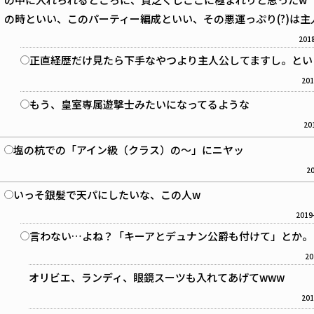
の時といい、このパーティー編成といい、その悪運っぷり(?)は
2018
正直経歴だけ見たら下手なやつより主人公してますし。とい
201
もう、皇室専属遊撃士みたいになってるような
20
塩の杭での「アイン級（クラス）の〜」にニヤッ
20
いっそ銀髪で天パにしたいな、この人w
2019
言わない…よね？「キーアとデュナン公爵も付けて」とか。
20
オリビエ、ランディ、眼鏡スーツも入れてあげてwww
201