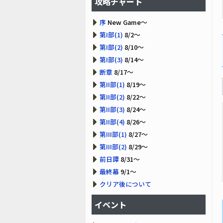
攻略チャート
序
New Game～
第I部(1)
8/2～
第I部(2)
8/10～
第I部(3)
8/14～
断章
8/17～
第II部(1)
8/19～
第II部(2)
8/22～
第II部(3)
8/24～
第II部(4)
8/26～
第III部(1)
8/27～
第III部(2)
8/29～
前日譚
8/31～
最終幕
9/1～
クリア後について
イベント