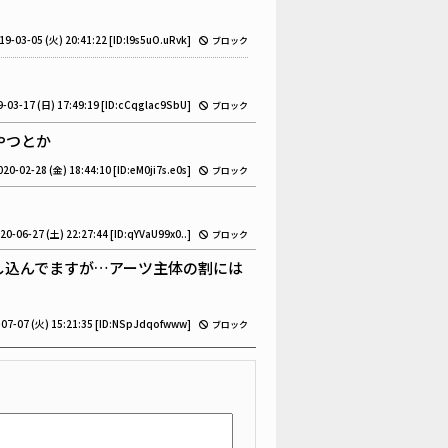
19-03-05 (火) 20:41:22
[ID:l9s5uO.uRvk]
ブロック
-03-17 (日) 17:49:19
[ID:cCqglac9SbU]
ブロック
やつとか
020-02-28 (金) 18:44:10
[ID:eM0ji7s.e0s]
ブロック
20-06-27 (土) 22:27:44
[ID:qYVaU99x0..]
ブロック
し込んでますが…アーツ主体の割には
07-07 (火) 15:21:35
[ID:NSpJdqofwww]
ブロック