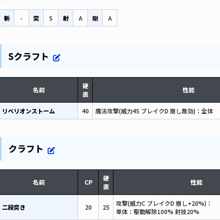
斬
-
突
S
射
A
剛
A
Sクラフト
硬
名前
性能
直
リベリオンストーム
40
魔法攻撃(威力4S ブレイクD 崩し無効)：全体
クラフト
硬
名前
CP
性能
直
攻撃(威力C ブレイクD 崩し+20%)：
二段突き
20
25
単体：駆動解除100% 封技20%