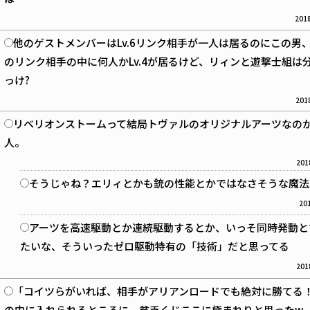
2018
他のゲストメンバーはLv.6リンク相手が一人は居るのにこの男
のリンク相手の中に何人かLv.4が居るけど、リィンと遊撃士組は
っけ?
2018
リベリオンストームって結局トヴァルのオリジナルアーツなの
人。
201
そうじゃね？エリィとかも銃の性能とかではなさそうな魔法
201
アーツを高速駆動とか連続駆動するとか、いっそ同時発動と
たいな、そういったゼロ駆動特有の「技術」だと思ってる
201
「コイツらがいれば、相手がアリアンロードでも絶対に勝てる
の中に入れられるところに、貧乏くじここに極まれりと思ったw