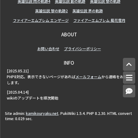
英雄伝説 閃の軌跡4
英雄伝説 創の軌跡
英雄伝説 黎の軌跡
英雄伝説 黎の軌跡2
英雄伝説 界の軌跡
ファイアーエムブレム エンゲージ
ファイアーエムブレム 風花雪月
ABOUT
お問い合わせ
プライバシーポリシー
INFO
[2025.05.21]
PHP8対応。表示できないページがあれば
メールフォーム
から連絡をお願い
します。
[2025.04.14]
wikiのアップデートを順次開始
Site admin:
kamikouryaku.net
. PukiWiki 1.5.4. PHP 8.2.30. HTML convert
time: 0.029 sec.