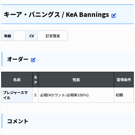
キーア・バニングス / KeA Bannings
年齢
CV
釘宮理恵
オーダー
B
名前
性能
習得条件
P
プレジャースマ
5
必殺(4カウント/必殺率100％)
初期
イル
コメント