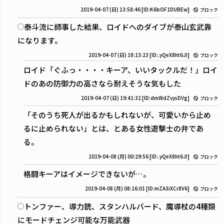
2019-04-07 (日) 13:58:46
[ID:K6bOF1DUBEw]
ブロック
泰斗流に師事した結果、ロイドへのダイブが泰山玄武靠
になります。
2019-04-07 (日) 18:13:23
[ID:.yQeX8ht6JI]
ブロック
ロイド「ぐふっ・・・・キーア、いいタックルだ！」ロイ
ドのあの防御力の高さなら耐えそうな気もした
2019-04-07 (日) 19:41:32
[ID:dmWdZvysDVg]
ブロック
「そのうち死人が出るかもしれないが、可愛いから止め
るに止められない」とは、とある女性遊撃士の弁であ
る。
2019-04-08 (月) 00:29:56
[ID:.yQeX8ht6JI]
ブロック
格闘キーアはイメージできないが…。
2019-04-08 (月) 08:16:01
[ID:mZA3iXCr8V6]
ブロック
トンファー、導力銃、スタンハルバード、魔導杖の4種類
にモードチェンジ可能な万能武器