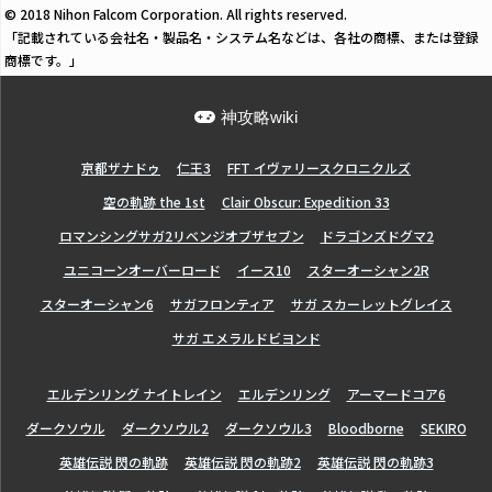
© 2018 Nihon Falcom Corporation. All rights reserved.
「記載されている会社名・製品名・システム名などは、各社の商標、または登録
商標です。」
神攻略wiki
亰都ザナドゥ
仁王3
FFT イヴァリースクロニクルズ
空の軌跡 the 1st
Clair Obscur: Expedition 33
ロマンシングサガ2リベンジオブザセブン
ドラゴンズドグマ2
ユニコーンオーバーロード
イース10
スターオーシャン2R
スターオーシャン6
サガフロンティア
サガ スカーレットグレイス
サガ エメラルドビヨンド
エルデンリング ナイトレイン
エルデンリング
アーマードコア6
ダークソウル
ダークソウル2
ダークソウル3
Bloodborne
SEKIRO
英雄伝説 閃の軌跡
英雄伝説 閃の軌跡2
英雄伝説 閃の軌跡3