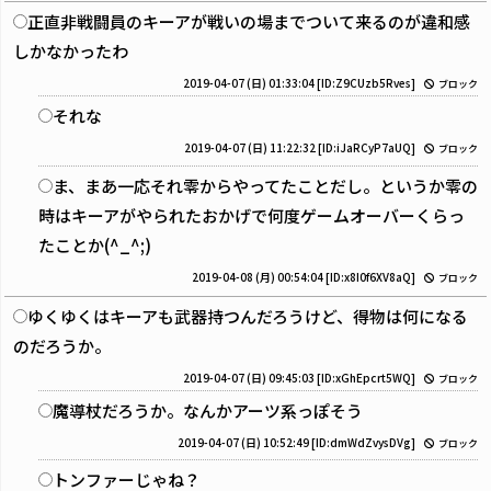
正直非戦闘員のキーアが戦いの場までついて来るのが違和感
しかなかったわ
2019-04-07 (日) 01:33:04
[ID:Z9CUzb5Rves]
ブロック
それな
2019-04-07 (日) 11:22:32
[ID:iJaRCyP7aUQ]
ブロック
ま、まあ一応それ零からやってたことだし。というか零の
時はキーアがやられたおかげで何度ゲームオーバーくらっ
たことか(^_^;)
2019-04-08 (月) 00:54:04
[ID:x8I0f6XV8aQ]
ブロック
ゆくゆくはキーアも武器持つんだろうけど、得物は何になる
のだろうか。
2019-04-07 (日) 09:45:03
[ID:xGhEpcrt5WQ]
ブロック
魔導杖だろうか。なんかアーツ系っぽそう
2019-04-07 (日) 10:52:49
[ID:dmWdZvysDVg]
ブロック
トンファーじゃね？