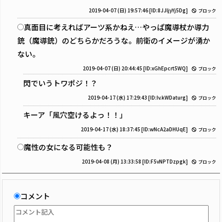
2019-04-07 (日) 19:57:46
[ID:8JJljyYj5Dg]
ブロック
真面目に考えればアーツ系かねえ…やっぱ魔導杖か導力
銃（魔導銃）のどちらかだろうな。前衛のイメージが湧か
ない。
2019-04-07 (日) 20:44:45
[ID:xGhEpcrt5WQ]
ブロック
閃でいうトワポジ！？
2019-04-17 (水) 17:29:43
[ID:Iv.kWDaturg]
ブロック
キーア「風穴空けるよっ！！」
2019-04-17 (水) 18:37:45
[ID:wNcA2aDHUqE]
ブロック
魔性の女になる可能性も？
2019-04-08 (月) 13:33:58
[ID:F5vNPTDzpgk]
ブロック
コメント