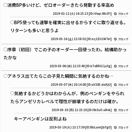
消費BP多いけど、ゼロオーダーきたら発動する率高め
2019-02-12 (火) 16:25:13
[ID:rVwp.lMclFI]
ブロック
BP5使っても連撃を確実に出せるからすぐに取り返せる。
リターンも多いと思うよ
2019-03-16 (土) 22:58:02
[ID:nz/LEU1W7eI]
ブロック
序章（初回）でこの子のオーダー一回使ったわ。結構助かっ
たかな
2019-03-06 (水) 22:33:48
[ID:kTxBRGCjv3g]
ブロック
アネラス出てたらこの子見た瞬間に気絶するのかね…
2019-03-07 (木) 20:14:08
[ID:uV20E.doKjU]
ブロック
気絶するかどうかはわからんが、例のペンギンをやられ
たらアンゼリカレベルで理性が崩壊するのだけは確か。
2019-03-18 (月) 21:25:20
[ID:l9s5uO.uRvk]
ブロック
キーアペンギンは反則よね
2019-03-19 (火) 23:17:39
[ID:BbLomQbTgtI]
ブロック