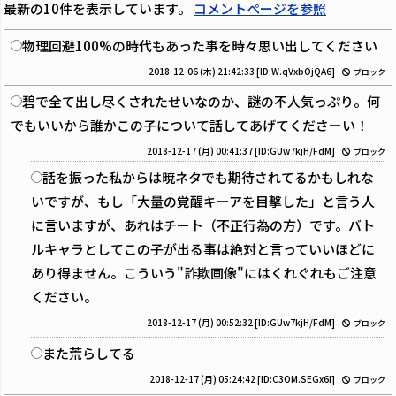
最新の10件を表示しています。
コメントページを参照
物理回避100%の時代もあった事を時々思い出してください
2018-12-06 (木) 21:42:33
[ID:W.qVxbOjQA6]
ブロック
碧で全て出し尽くされたせいなのか、謎の不人気っぷり。何
でもいいから誰かこの子について話してあげてくださーい！
2018-12-17 (月) 00:41:37
[ID:GUw7kjH/FdM]
ブロック
話を振った私からは暁ネタでも期待されてるかもしれな
いですが、もし「大量の覚醒キーアを目撃した」と言う人
に言いますが、あれはチート（不正行為の方）です。バト
ルキャラとしてこの子が出る事は絶対と言っていいほどに
あり得ません。こういう"詐欺画像"にはくれぐれもご注意
ください。
2018-12-17 (月) 00:52:32
[ID:GUw7kjH/FdM]
ブロック
また荒らしてる
2018-12-17 (月) 05:24:42
[ID:C3OM.SEGx6I]
ブロック