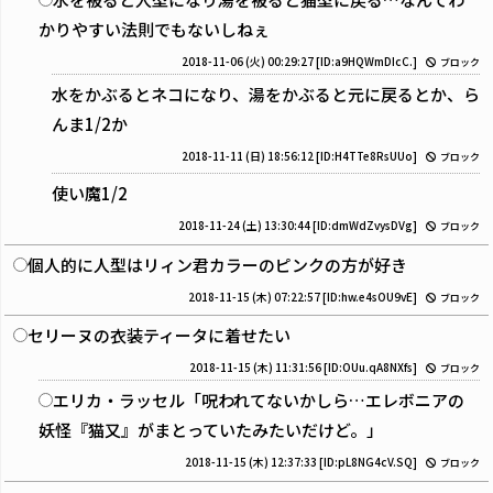
かりやすい法則でもないしねぇ
2018-11-06 (火) 00:29:27
[ID:a9HQWmDIcC.]
ブロック
水をかぶるとネコになり、湯をかぶると元に戻るとか、ら
んま1/2か
2018-11-11 (日) 18:56:12
[ID:H4TTe8RsUUo]
ブロック
使い魔1/2
2018-11-24 (土) 13:30:44
[ID:dmWdZvysDVg]
ブロック
個人的に人型はリィン君カラーのピンクの方が好き
2018-11-15 (木) 07:22:57
[ID:hw.e4sOU9vE]
ブロック
セリーヌの衣装ティータに着せたい
2018-11-15 (木) 11:31:56
[ID:OUu.qA8NXfs]
ブロック
エリカ・ラッセル「呪われてないかしら…エレボニアの
妖怪『猫又』がまとっていたみたいだけど。」
2018-11-15 (木) 12:37:33
[ID:pL8NG4cV.SQ]
ブロック