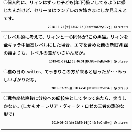
個人的に、リィンはずっと子ども(年下)扱いしてるように感
じたんだけど、セリーヌはツンデレのお姉さまにしか見えんと
です。
2018-11-24 (土) 13:32:22
[ID:dmWdZvysDVg]
ブロック
レベル的に考えて、リィンと一心同体か?この黒猫。リィンを
全キャラ中最高レベルにした場合、エマを含めた他の新旧VII組
の誰よりも、レベルの差が小さいんだが。
2019-01-19 (土) 15:46:01
[ID:GUw7kjH/FdM]
ブロック
猫の日のtwitter、てっきりこの方が来ると思ったが･･･みっ
しいばかりだな。
2019-02-22 (金) 18:47:41
[ID:w6HlzYVPvA.]
ブロック
戦争終結直後に分校への転校生としてやって来たら、笑うし
かない。(しかもオーレリア・ヴィータ・ロゼの三者の謀的な
形で)
2019-03-08 (金) 23:59:14
[ID:l9s5uO.uRvk]
ブロック