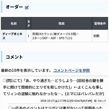
オーダー
B
名前
性能
習得条件
P
ディープオニキ
防御(4カウント/被ダメージ0.5倍)：
1
初期
ス
2ターンDEF・ADF・SPD↑(小)
コメント
最新の10件を表示しています。
コメントページを参照
(閃1にて)「あ、やり過ぎた…どうしよう…(旧校舎の鍵を勝
手に開けて間接的にエリゼを殺しかけた)」←よくこんな事し
てリィンの逆鱗に触れなかったな…。(エマにはバレバレだが)
2018-10-27 (土) 17:09:22
[ID:GUw7kjH/FdM]
ブロック
一応あのイベントはエリゼには害がないって説明あった