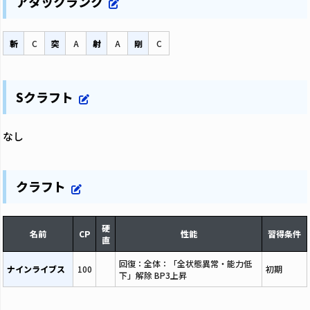
アタックランク
斬
C
突
A
射
A
剛
C
Sクラフト
なし
クラフト
硬
名前
CP
性能
習得条件
直
回復：全体：「全状態異常・能力低
ナインライブス
100
初期
下」解除 BP3上昇