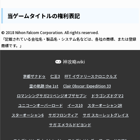
当ゲームタイトルの権利表記
© 2018 Nihon Falcom Corporation. All rights reserved.
「記載されている会社名・製品名・システム名などは、各社の商標、または登録
商標です。」
神攻略wiki
亰都ザナドゥ
仁王3
FFT イヴァリースクロニクルズ
空の軌跡 the 1st
Clair Obscur: Expedition 33
ロマンシングサガ2リベンジオブザセブン
ドラゴンズドグマ2
ユニコーンオーバーロード
イース10
スターオーシャン2R
スターオーシャン6
サガフロンティア
サガ スカーレットグレイス
サガ エメラルドビヨンド