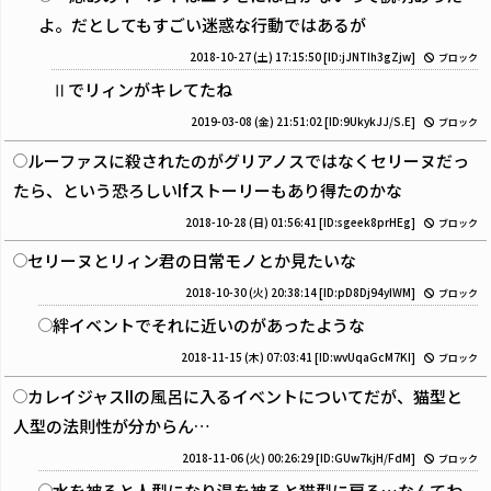
よ。だとしてもすごい迷惑な行動ではあるが
2018-10-27 (土) 17:15:50
[ID:jJNTIh3gZjw]
ブロック
Ⅱでリィンがキレてたね
2019-03-08 (金) 21:51:02
[ID:9UkykJJ/S.E]
ブロック
ルーファスに殺されたのがグリアノスではなくセリーヌだっ
たら、という恐ろしいIfストーリーもあり得たのかな
2018-10-28 (日) 01:56:41
[ID:sgeek8prHEg]
ブロック
セリーヌとリィン君の日常モノとか見たいな
2018-10-30 (火) 20:38:14
[ID:pD8Dj94yIWM]
ブロック
絆イベントでそれに近いのがあったような
2018-11-15 (木) 07:03:41
[ID:wvUqaGcM7KI]
ブロック
カレイジャスIIの風呂に入るイベントについてだが、猫型と
人型の法則性が分からん…
2018-11-06 (火) 00:26:29
[ID:GUw7kjH/FdM]
ブロック
水を被ると人型になり湯を被ると猫型に戻る…なんてわ