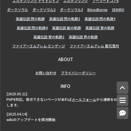
エルデンリング ナイトレイン
エルデンリング
アーマードコア6
ダークソウル
ダークソウル2
ダークソウル3
Bloodborne
SEKIRO
英雄伝説 閃の軌跡
英雄伝説 閃の軌跡2
英雄伝説 閃の軌跡3
英雄伝説 閃の軌跡4
英雄伝説 創の軌跡
英雄伝説 黎の軌跡
英雄伝説 黎の軌跡2
英雄伝説 界の軌跡
ファイアーエムブレム エンゲージ
ファイアーエムブレム 風花雪月
ABOUT
お問い合わせ
プライバシーポリシー
INFO
[2025.05.21]
PHP8対応。表示できないページがあれば
メールフォーム
から連絡をお願い
します。
[2025.04.14]
wikiのアップデートを順次開始