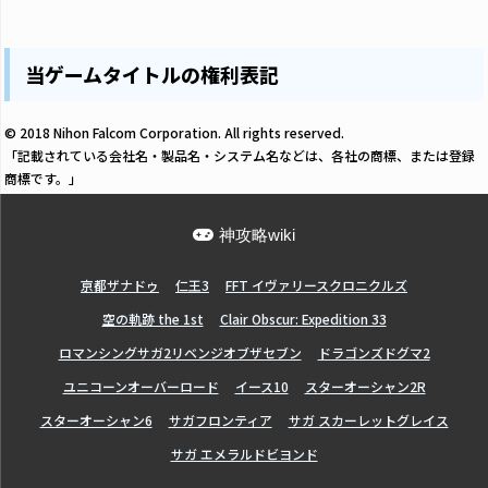
当ゲームタイトルの権利表記
© 2018 Nihon Falcom Corporation. All rights reserved.
「記載されている会社名・製品名・システム名などは、各社の商標、または登録
商標です。」
神攻略wiki
亰都ザナドゥ
仁王3
FFT イヴァリースクロニクルズ
空の軌跡 the 1st
Clair Obscur: Expedition 33
ロマンシングサガ2リベンジオブザセブン
ドラゴンズドグマ2
ユニコーンオーバーロード
イース10
スターオーシャン2R
スターオーシャン6
サガフロンティア
サガ スカーレットグレイス
サガ エメラルドビヨンド