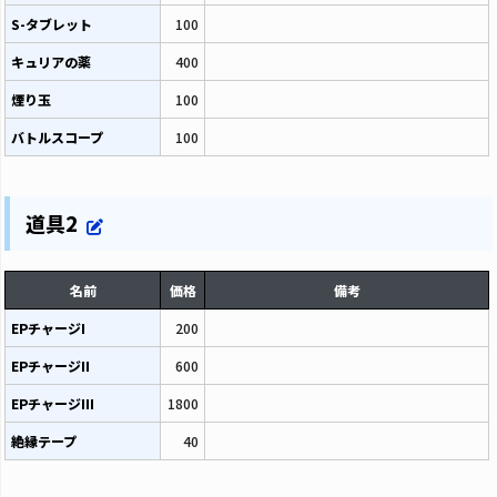
S-タブレット
100
キュリアの薬
400
煙り玉
100
バトルスコープ
100
道具2
名前
価格
備考
EPチャージI
200
EPチャージII
600
EPチャージIII
1800
絶縁テープ
40