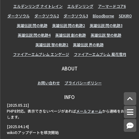
エルデンリング ナイトレイン
エルデンリング
アーマードコア6
ダークソウル
ダークソウル2
ダークソウル3
Bloodborne
SEKIRO
英雄伝説 閃の軌跡
英雄伝説 閃の軌跡2
英雄伝説 閃の軌跡3
英雄伝説 閃の軌跡4
英雄伝説 創の軌跡
英雄伝説 黎の軌跡
英雄伝説 黎の軌跡2
英雄伝説 界の軌跡
ファイアーエムブレム エンゲージ
ファイアーエムブレム 風花雪月
ABOUT
お問い合わせ
プライバシーポリシー
INFO
[2025.05.21]
PHP8対応。表示できないページがあれば
メールフォーム
から連絡をお願い
します。
[2025.04.14]
wikiのアップデートを順次開始