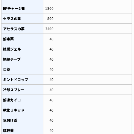
EPチャージIII
1800
セラスの薬
800
アセラスの薬
2400
解毒薬
40
弛緩ジェル
40
絶縁テープ
40
目薬
40
ミントドロップ
40
冷却スプレー
40
解凍カイロ
40
軟化リキッド
40
気付け薬
40
鎮静薬
40