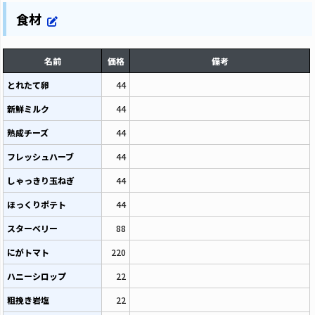
食材
名前
価格
備考
とれたて卵
44
新鮮ミルク
44
熟成チーズ
44
フレッシュハーブ
44
しゃっきり玉ねぎ
44
ほっくりポテト
44
スターベリー
88
にがトマト
220
ハニーシロップ
22
粗挽き岩塩
22