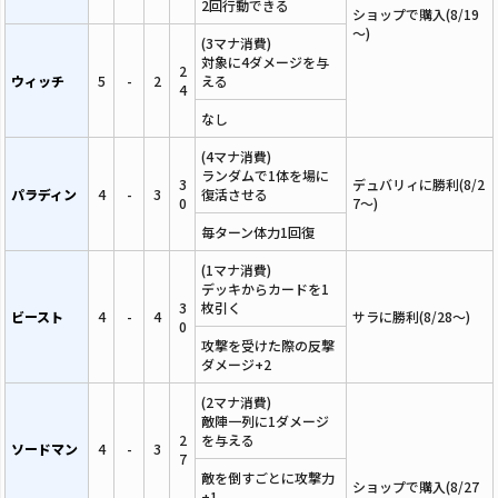
2回行動できる
ショップで購入(8/19
～)
(3マナ消費)
対象に4ダメージを与
2
ウィッチ
5
-
2
える
4
なし
(4マナ消費)
ランダムで1体を場に
3
デュバリィに勝利(8/2
パラディン
4
-
3
復活させる
0
7～)
毎ターン体力1回復
(1マナ消費)
デッキからカードを1
3
枚引く
ビースト
4
-
4
サラに勝利(8/28～)
0
攻撃を受けた際の反撃
ダメージ+2
(2マナ消費)
敵陣一列に1ダメージ
2
を与える
ソードマン
4
-
3
7
敵を倒すごとに攻撃力
ショップで購入(8/27
+1