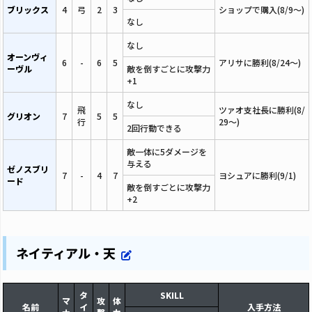
ブリックス
4
弓
2
3
ショップで購入(8/9～)
なし
なし
オーンヴィ
6
-
6
5
アリサに勝利(8/24～)
ーヴル
敵を倒すごとに攻撃力
+1
なし
飛
ツァオ支社長に勝利(8/
グリオン
7
5
5
行
29～)
2回行動できる
敵一体に5ダメージを
与える
ゼノスブリ
7
-
4
7
ヨシュアに勝利(9/1)
ード
敵を倒すごとに攻撃力
+2
ネイティアル・天
タ
SKILL
マ
攻
体
名前
イ
入手方法