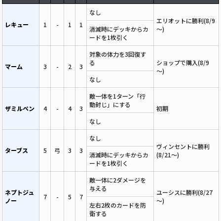
なし
エリオットに勝利(8/9
レキュー
1
-
1
1
消滅時にデッキからカ
～)
ードを1枚引く
対象の体力を3回復す
る
ショップで購入(8/9
マーム
3
-
2
3
～)
なし
敵一体を1ターン「行
動封じ」にする
ザミルペン
4
-
4
3
初期
なし
なし
ヴィンセントに勝利
ターブス
5
弓
3
3
消滅時にデッキからカ
(8/21～)
ードを1枚引く
敵一体に2ダメージを
与える
ネプトジュ
ユーシスに勝利(8/27
7
-
5
7
ノー
～)
左右2枚のカードを防
衛する