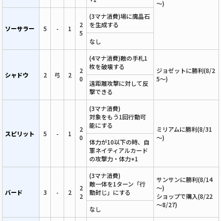
～)
(3マナ消費)場に魔晶石
2
を生成する
ソーサラー
5
-
1
5
なし
(4マナ消費)敵の手札1
枚を破壊する
2
ジョゼットに勝利(8/2
シャドウ
2
弓
2
0
5～)
遠距離攻撃に対して反
撃できる
(3マナ消費)
対象をもう1回行動可
能にする
2
ミリアムに勝利(8/31
スピリット
5
-
1
0
～)
体力が10以下の時、自
軍ネイティアルカード
の攻撃力・体力+1
(3マナ消費)
サンサンに勝利(8/14
敵一体を1ターン「行
2
～)
バード
3
-
2
動封じ」にする
2
ショップで購入(8/22
～8/27)
なし