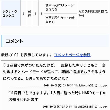
敵陣一列に3ダメージ
を与える
レグナ・ク
飛
カエラ少尉に勝利(8/2
8
5
7
ロックス
行
7～)
自軍天属性カードの攻
撃力+1
コメント
最新の10件を表示しています。
コメントページを参照
２週目で気がついたんだけど、一度倒したキャラともう一度
対戦するとハードモードが選べて、報酬が追加でもらえるよう
になってる。１週目でもできたのかな？
2018-10-08 (月) 03:56:34
[ID:lS/iWcdth2I]
ブロック
1周目でもできますよ。1人目に勝った時にHARDモードの
お知らせも出ます。
2018-10-08 (月) 15:04:54
[ID:joh8ZrKBdLI]
ブロック