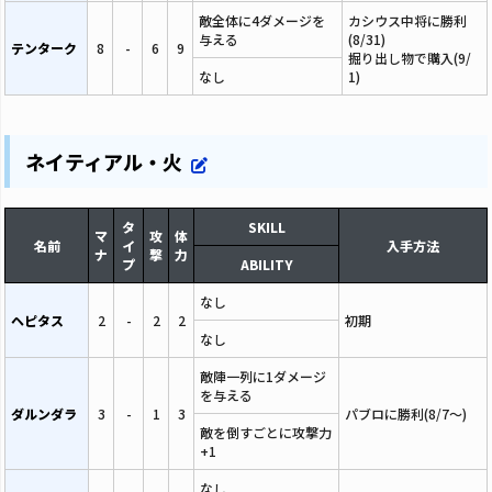
敵全体に4ダメージを
カシウス中将に勝利
与える
(8/31)
テンターク
8
-
6
9
掘り出し物で購入(9/
なし
1)
ネイティアル・火
タ
SKILL
マ
攻
体
名前
イ
入手方法
ナ
撃
力
プ
ABILITY
なし
ヘピタス
2
-
2
2
初期
なし
敵陣一列に1ダメージ
を与える
ダルンダラ
3
-
1
3
パブロに勝利(8/7～)
敵を倒すごとに攻撃力
+1
なし