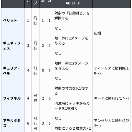
ナ
撃
力
プ
ABILITY
対象の「行動封じ」を
飛
解除する
ペリット
1
1
1
行
なし
初期
敵一体に2ダメージを
ギュネ・フ
飛
与える
3
2
3
ォス
行
なし
敵陣一列に2ダメージ
キュリア・
飛
を与える
ティーリアに勝利(8/1
4
5
3
ベル
行
0～)
なし
対象の体力を6回復す
る
飛
フィフネル
4
2
6
キーアに勝利(8/17～)
行
消滅時にデッキからカ
ードを1枚引く
飛
なし
アモルタミ
アンゼリカに勝利(8/2
6
行
3
6
ス
2～)
弓
前衛にいると攻撃力+2