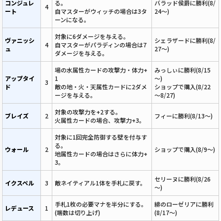
コンジュレ
る。
バラッド侯爵に勝利(8/
4
ート
自マスターがウィッチの場合は3タ
24～)
ーンになる。
対象に6ダメージを与える。
ヴァニッシ
シェラザードに勝利(8/
4
自マスターがパラディンの場合は7
ュ
27～)
ダメージを与える。
場の水属性カードの攻撃力・体力+
みっしぃに勝利(8/15
アップタイ
1
～)
3
ド
敵の地・火・天属性カードに2ダメ
ショップで購入(8/22
ージを与える。
～8/27)
対象の攻撃力を+2する。
ブレイズ
2
フィーに勝利(8/13～)
火属性カードの場合、攻撃力+3。
対象に1回完全防御する壁を付与す
る。
ウォール
2
ショップで購入(8/9～)
地属性カードの場合はさらに体力+
3。
セリーヌに勝利(8/26
イクスペル
3
敵ネイティアル1体を手札に戻す。
～)
手札1枚の必要マナを半分にする。
緋のローゼリアに勝利
レデュース
1
(端数は切り上げ)
(8/17～)