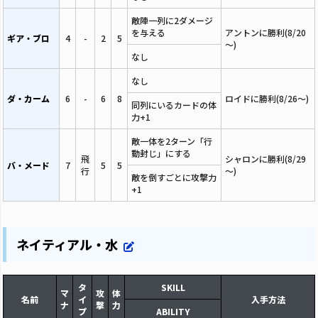
敵陣一列に2ダメージ
を与える
アントンに勝利(8/20
ギア・ブロ
4
-
2
5
～)
なし
なし
ダ・カーム
6
-
6
8
ロイドに勝利(8/26～)
同列にいるカードの体
力+1
敵一体を2ターン「行
動封じ」にする
飛
シャロンに勝利(8/29
バ・メード
7
5
5
行
～)
敵を倒すごとに攻撃力
+1
ネイティアル・水
タ
SKILL
マ
攻
体
名前
イ
入手方法
ナ
撃
力
プ
ABILITY