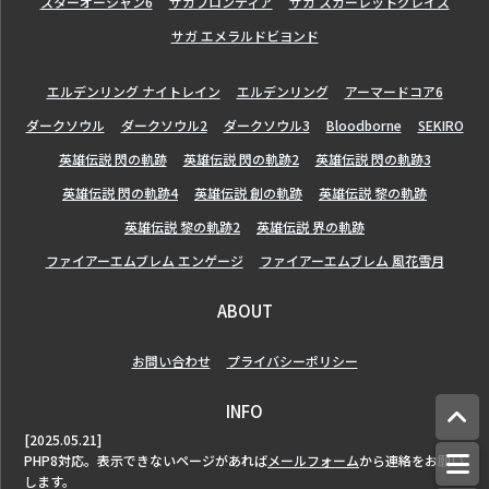
スターオーシャン6
サガフロンティア
サガ スカーレットグレイス
サガ エメラルドビヨンド
エルデンリング ナイトレイン
エルデンリング
アーマードコア6
ダークソウル
ダークソウル2
ダークソウル3
Bloodborne
SEKIRO
英雄伝説 閃の軌跡
英雄伝説 閃の軌跡2
英雄伝説 閃の軌跡3
英雄伝説 閃の軌跡4
英雄伝説 創の軌跡
英雄伝説 黎の軌跡
英雄伝説 黎の軌跡2
英雄伝説 界の軌跡
ファイアーエムブレム エンゲージ
ファイアーエムブレム 風花雪月
ABOUT
お問い合わせ
プライバシーポリシー
INFO
[2025.05.21]
PHP8対応。表示できないページがあれば
メールフォーム
から連絡をお願い
します。