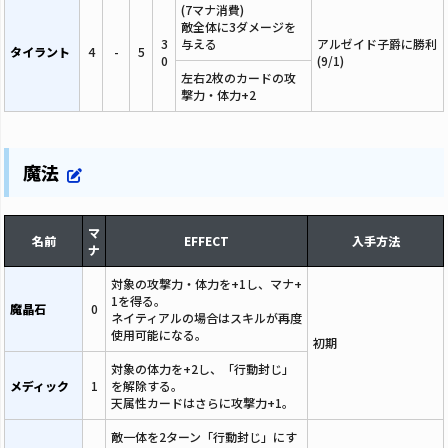
(7マナ消費)
敵全体に3ダメージを
3
与える
アルゼイド子爵に勝利
タイラント
4
-
5
0
(9/1)
左右2枚のカードの攻
撃力・体力+2
魔法
マ
名前
EFFECT
入手方法
ナ
対象の攻撃力・体力を+1し、マナ+
1を得る。
魔晶石
0
ネイティアルの場合はスキルが再度
使用可能になる。
初期
対象の体力を+2し、「行動封じ」
メディック
1
を解除する。
天属性カードはさらに攻撃力+1。
敵一体を2ターン「行動封じ」にす