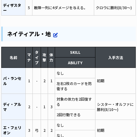
ディザスタ
5
敵陣一列に4ダメージを与える。
クロウに勝利(8/30～)
ー
ネイティアル・地
タ
SKILL
マ
攻
体
名前
イ
入手方法
ナ
撃
力
プ
ABILITY
なし
パ・ランセ
1
-
2
1
初期
ル
左右2枚のカードを防
衛する
対象の体力を2回復す
ディ・アル
る
シスター・オルファに
2
-
1
3
マ
勝利(8/10～)
2回行動できる
なし
エ・フェリ
3
弓
2
2
初期
オン
なし