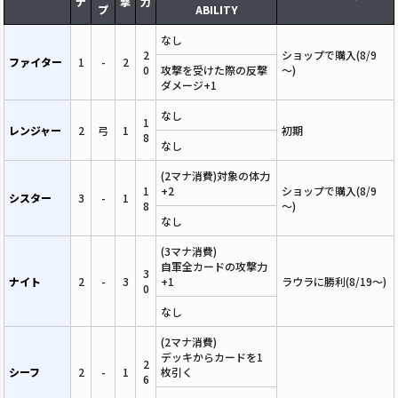
ナ
撃
力
プ
ABILITY
なし
2
ショップで購入(8/9
ファイター
1
-
2
0
攻撃を受けた際の反撃
～)
ダメージ+1
なし
1
レンジャー
2
弓
1
初期
8
なし
(2マナ消費)対象の体力
1
+2
ショップで購入(8/9
シスター
3
-
1
8
～)
なし
(3マナ消費)
自軍全カードの攻撃力
3
ナイト
2
-
3
+1
ラウラに勝利(8/19～)
0
なし
(2マナ消費)
デッキからカードを1
2
シーフ
2
-
1
枚引く
6