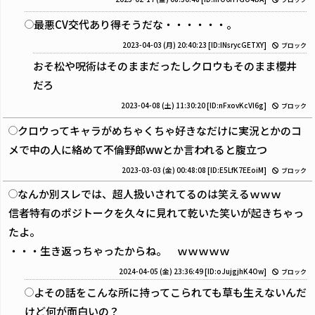
最悪CV交代あり得そうだな・・・・・・。
2023-04-03 (月) 20:40:23
[ID:INsrycGETXY]
ブロック
おそ松や呪術はそのままだったしクロウもそのまま櫻井
だろ
2023-04-08 (土) 11:30:20
[ID:nFxovKcVI6g]
ブロック
クロウってキャラがめちゃくちゃ好きなだけに実況とかのコ
メで中の人に絡めて不倫野郎wwとか言われると腹立つ
2023-03-03 (金) 00:48:08
[ID:E5LfK7EEoiM]
ブロック
なんか別スレでは、超人扱いされてるのは笑えるｗｗｗ
信者特有のポジトークを久々に見れて乾いた笑いが起きちゃっ
たよ。
・・・生き返っちゃったからね。 ｗｗｗｗｗ
2024-04-05 (金) 23:36:49
[ID:oJujgjhK4Ow]
ブロック
よその話をこんな所に持ってこられても草も生えないんだ
けど何が面白いの？