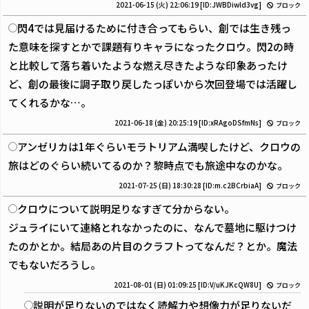
2021-06-15 (火) 22:06:19
[ID:JWBDiwld3vg]
ブロック
閃4では見届けるために付き合ってもらい、創では生き残っ
た意味を探すとかで課題有りキャラになったクロウ。閃2の時
と比較して落ち着いたような燃え尽きたような印象あったけ
ど、創の最後に調子取り戻したっぽいから次回登場では活躍し
てくれるかな…。
2021-06-18 (金) 20:25:19
[ID:xRAgoDSfmNs]
ブロック
アンゼリカは1年ぐらいモラトリアム満喫したけど、クロウの
旅はどのぐらい続いてるのか？黎時点でも旅途中なのかな。
2021-07-25 (日) 18:30:28
[ID:m.c2BCrbiaA]
ブロック
クロウについて説明足りなすぎて分からない。
ジュライにいて連絡とれなかったのに、なんで墓地に駆けつけ
たのかとか。結局あの片目のクラフトってなんだ？とか。魔法
でもないだろうし。
2021-08-01 (日) 01:09:25
[ID:V/uKJKcQW8U]
ブロック
説明が足りないのではなく読解力や想像力が足りないだ