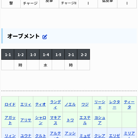
反撃
猛反撃
撃
チャージ
チャージII
I
I
オーブメント
1-1
1-2
1-3
1-4
1-5
2-1
2-2
時
水
時
ランデ
リーシ
レクタ
ティー
ロイド
エリィ
ティオ
ノエル
ワジ
ィ
ャ
ー
タ
アガッ
シャロ
マキア
エステ
ヨシュ
アリサ
トワ
ト
ン
ス
ル
ア
アルテ
アッシ
ミリア
リィン
ユウナ
クルト
ミュゼ
クレア
エリゼ