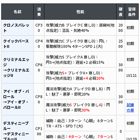
消
硬
習得
名前
性能
費
直
条件
クロノスバレッ
CP3
攻撃(威力B ブレイクC 崩しD)：直線M(地
20
初期
ト
0
点指定)：混乱・気絶40%
00
クイックバース
CP4
攻撃(威力C ブレイクD 崩しD)：円L：
25
初期
トII
0
駆動解除100% 4ターンSPD↓(大)
00
攻撃(威力S ブレイクA 崩しD)：
クリミナルエッ
初期
円S+(地点指定)：遅延+2 必殺15%
ジ
CP6
30
→クリミナルエ
0
00
攻撃(威力
S+
ブレイクA+ 崩しD)：
ッジII
LV121
円S+(地点指定)：遅延
+4
必殺
20%
魔法攻撃(威力A ブレイクD 崩しB)：円
アイ・オブ・バ
初期
L：魅了・悪夢・即死20%
ロール
CP8
30
→アイ・オブ・
0
00
魔法攻撃(威力
S
ブレイクD 崩し
A
)：円
試練
バロールII
L：魅了・悪夢・即死
30%
の扉
補助：自己：3ターン「心眼」 6ターンS
デスティニーブ
初期
TR・ATS・SPD↑(大)
ルー
CP1
0
→デスティニー
00
補助：自己：
4ターン
「心眼」
7ターン
S
ブルーII
LV129