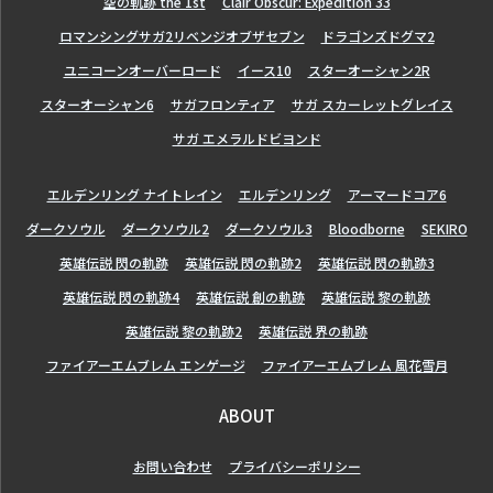
空の軌跡 the 1st
Clair Obscur: Expedition 33
ロマンシングサガ2リベンジオブザセブン
ドラゴンズドグマ2
ユニコーンオーバーロード
イース10
スターオーシャン2R
スターオーシャン6
サガフロンティア
サガ スカーレットグレイス
サガ エメラルドビヨンド
エルデンリング ナイトレイン
エルデンリング
アーマードコア6
ダークソウル
ダークソウル2
ダークソウル3
Bloodborne
SEKIRO
英雄伝説 閃の軌跡
英雄伝説 閃の軌跡2
英雄伝説 閃の軌跡3
英雄伝説 閃の軌跡4
英雄伝説 創の軌跡
英雄伝説 黎の軌跡
英雄伝説 黎の軌跡2
英雄伝説 界の軌跡
ファイアーエムブレム エンゲージ
ファイアーエムブレム 風花雪月
ABOUT
お問い合わせ
プライバシーポリシー