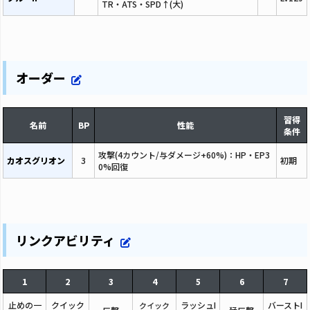
TR・ATS・SPD↑(大)
オーダー
習得
名前
BP
性能
条件
攻撃(4カウント/与ダメージ+60%)：HP・EP3
カオスグリオン
3
初期
0%回復
リンクアビリティ
1
2
3
4
5
6
7
止めの一
クイック
ラッシュI
バーストI
クイック