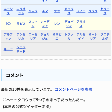
ィナ
ュ
ム
ユーシ
エリオ
ガイウ
セリー
クロウ
エマ
サラ
フィー
ラウラ
ス
ット
ス
ヌ
スウィ
ナーデ
デュバ
アリオ
《C》
ラピス
レン
ン
ィア
リィ
ス
アルフ
アンゼ
ローゼ
ジョル
オリビ
トヴァ
アルゼ
オーレ
クロチ
ィン
リカ
リア
ジュ
エ
ル
イド
リア
ルダ
シェラ
キーア
ザード
コメント
最新の10件を表示しています。
コメントページを参照
へー…クロウって9つ子の末っ子だったんだー。
(本日の公式ツイッターネタ)