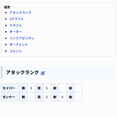
目次
アタックランク
Sクラフト
クラフト
オーダー
リンクアビリティ
オーブメント
コメント
アタックランク
セイバー
斬
S
突
S
射
剛
ガンナー
斬
突
S
射
S
剛