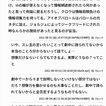
け。Ⅶの輪が使えなくなって情報網遮断されたら何かあっ
たと思って帝国に戻るだろうし、クロウは情報局顔負けの
情報収集力を持ってる。アイオブバロールはバロールの元
ネタに加え、ジョルジュによってジークフリードにされた
時なんらかの施術があったと見るのが妥当。
2021-08-01 (日) 10:47:54
[ID:VkP8N/UOWBY]
ブロック
いや、スレ主の言いたいことって劇中に語られてないから
本当のことろ分からないって話でしょ…
想像だけならいくらでもできるよ、実際どうなの？ってこ
と
2021-08-03 (火) 18:16:03
[ID:illlsEk.kpI]
ブロック
劇中で一から十まで説明しないといけない部分ではない
だろ？想像力を働かせるのも大事なことだし、劇中で語ら
れてないからと全否定するようなものでもない。
2021-08-04 (水) 11:36:28
[ID:VkP8N/UOWBY]
ブロック