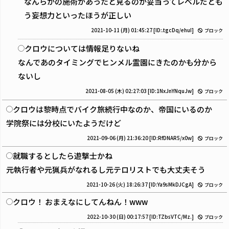
なんらかの施術があったと見るのが妥当ってレベルだとも
う妄想力といったほうが正しい
2021-10-11 (月) 01:45:27
[ID:.tgcDq/ehuI]
ブロック
クロウについては情報足りないね
なんであのタイミングでヒンメル霊園にきたのかも分から
ないし
2021-08-05 (木) 02:27:03
[ID:1NxJnYNquJw]
ブロック
クロウは黎時点でバイク旅続行中なのか、帝国にいるのか
学院祭には分校にいたようだけど
2021-09-06 (月) 21:36:20
[ID:RfDNAR5/x0w]
ブロック
就職するとしたら遊撃士かね
元執行者や元猟兵がなれるし元テロリストでも大丈夫そう
2021-10-26 (火) 18:26:37
[ID:Ya9sMkDJCgA]
ブロック
クロウ！ おまえなにしてんねん！www
2022-10-30 (日) 00:17:57
[ID:TZbsVTC/Mz.]
ブロック