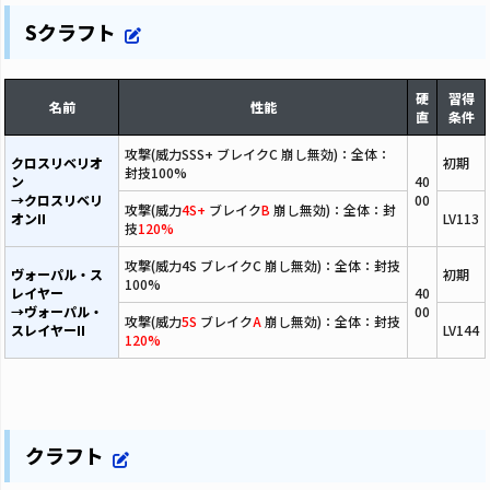
Sクラフト
硬
習得
名前
性能
直
条件
攻撃(威力SSS+ ブレイクC 崩し無効)：全体：
クロスリベリオ
初期
封技100%
ン
40
→クロスリベリ
00
攻撃(威力
4S+
ブレイク
B
崩し無効)：全体：封
オンII
LV113
技
120%
攻撃(威力4S ブレイクC 崩し無効)：全体：封技
ヴォーパル・ス
初期
100%
レイヤー
40
→ヴォーパル・
00
攻撃(威力
5S
ブレイク
A
崩し無効)：全体：封技
スレイヤーII
LV144
120%
クラフト