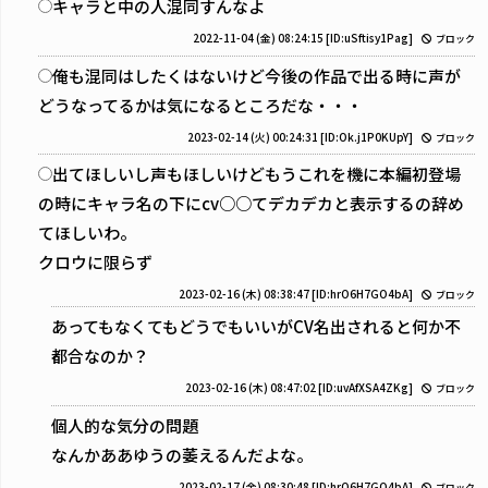
キャラと中の人混同すんなよ
2022-11-04 (金) 08:24:15
[ID:uSftisy1Pag]
ブロック
俺も混同はしたくはないけど今後の作品で出る時に声が
どうなってるかは気になるところだな・・・
2023-02-14 (火) 00:24:31
[ID:Ok.j1P0KUpY]
ブロック
出てほしいし声もほしいけどもうこれを機に本編初登場
の時にキャラ名の下にcv○○てデカデカと表示するの辞め
てほしいわ。
クロウに限らず
2023-02-16 (木) 08:38:47
[ID:hrO6H7GO4bA]
ブロック
あってもなくてもどうでもいいがCV名出されると何か不
都合なのか？
2023-02-16 (木) 08:47:02
[ID:uvAfXSA4ZKg]
ブロック
個人的な気分の問題
なんかああゆうの萎えるんだよな。
2023-02-17 (金) 08:30:48
[ID:hrO6H7GO4bA]
ブロック