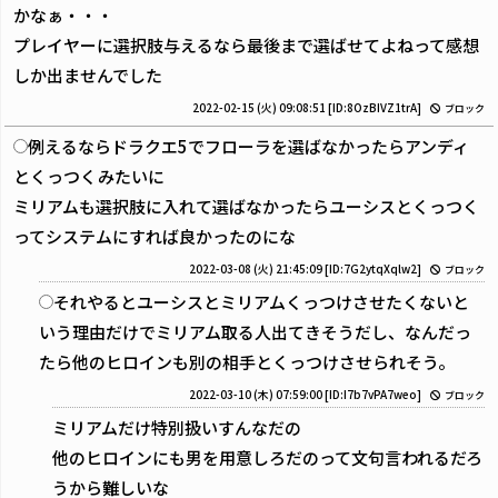
かなぁ・・・
プレイヤーに選択肢与えるなら最後まで選ばせてよねって感想
しか出ませんでした
2022-02-15 (火) 09:08:51
[ID:8OzBIVZ1trA]
ブロック
例えるならドラクエ5でフローラを選ばなかったらアンディ
とくっつくみたいに
ミリアムも選択肢に入れて選ばなかったらユーシスとくっつく
ってシステムにすれば良かったのにな
2022-03-08 (火) 21:45:09
[ID:7G2ytqXqlw2]
ブロック
それやるとユーシスとミリアムくっつけさせたくないと
いう理由だけでミリアム取る人出てきそうだし、なんだっ
たら他のヒロインも別の相手とくっつけさせられそう。
2022-03-10 (木) 07:59:00
[ID:I7b7vPA7weo]
ブロック
ミリアムだけ特別扱いすんなだの
他のヒロインにも男を用意しろだのって文句言われるだろ
うから難しいな