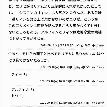
ど）エリゼがミリアムより圧倒的に人気が低かったとして
も、「シスコンのリィン」は人気だと思うんだ。ある意味
一番リィンを語る上で欠かせないのがエリゼ。というか、
この二人メインに恋愛が絡んでるから人気がなくても外せ
ないところもある。アルフィンとリィンは政略恋愛の候補
に上がってるからねぇ。
2021-09-16 (木) 08:54:48
[ID:JqCdigHZfzY]
ブロック
あと、それらの面子と比べてミリアムに足りないものはや
はり胸ではないだろうか。
2021-09-16 (木) 10:09:28
[ID:gf2/gVQEPr2]
ブロック
フィー「」
2021-09-16 (木) 10:34:33
[ID:a0YSk7RMTBI]
ブロック
アルティナ「」
トワ「」
2021-09-16 (木) 12:35:40
[ID:a0YSk7RMTBI]
ブロック