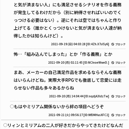
と気が済まない人」にも満足させるシナリオを作る義務
が発生してるわけだから（別に納得させればいいのでく
っつける必要はない）。逆にそれは空ではちゃんと作り
上げてる（誰かとくっつけないと気が済まない人達が納
得したかは知らんけど）。
2021-09-19 (日) 04:03:28
[ID:4Zh.X7sI5y6]
ブロック
怖…「組み込んでしまった」とか「作る義務」とか
2021-09-20 (月) 02:11:45
[ID:NCInoeWweD.]
ブロック
まあ、メーカーの自己満足作品を求めるならそんな義務
はいらんけどね。実際大手RPGでも徹底して恋愛には走
らせない作品も多々あるからね
2021-09-20 (月) 14:04:44
[ID:nqdjA3ldzTw]
ブロック
もはやミリアム関係ないから絆の項目へどうぞ
2021-09-21 (火) 09:56:27
[ID:NfDMHusXFC2]
ブロック
リィンとミリアムの二人が好きだからやってきたけどなんだ