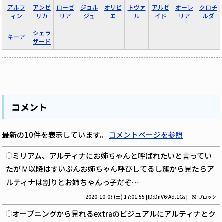
アルフ
アンゼ
ローゼ
ジョル
オリビ
トヴァ
アルゼ
オーレ
クロチ
ィン
リカ
リア
ジュ
エ
ル
イド
リア
ルダ
シェラ
キーア
ザード
コメント
最新の10件を表示しています。
コメントページを参照
ミリアム、アルティナにお姉ちゃんと呼ばれたいと言ってい
たがⅣ以降はずいぶんお姉ちゃん呼びしてるし旗から見たらア
ルティナは割りとお姉ちゃんっ子だぞ…
2020-10-03 (土) 17:01:55
[ID:DnV6rAd.1Gs]
ブロック
オープニングから見れるextraのビジュアルにアルティナとク