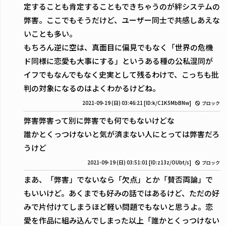
定することも肯定することもできちゃうのが絆システムの
弊害。ここでもそうだけど、ユーザー同士で共感しあえな
いことも多い。
もちろん逆に空は、真面目に偏見でもなく「世界の危機
ド同様に恋愛も大事にする」というある種の公私混同が
イフでもなんでもなく史実として残るわけで、こっちも批
判の対象になるのはよくわかるけどね。
2021-09-19 (日) 03:46:21
[ID:k/C1K5MbBNw]
ブロック
弊害弊害って別に弊害でも何でもないけどな
誰かとくっつけないと気が済まない人にとっては弊害だろ
うけど
2021-09-19 (日) 03:51:01
[ID:z13z/OUbt/s]
ブロック
まあ、「弊害」でないなら「欠点」とか「賛否両論」で
もいいけど。あくまでも好みの話ではあるけど、ただの好
みで片付けてしまうほど軽い問題でもないと思うよ。恋
愛を作品に組み込んでしまった以上「誰かとくっつけない