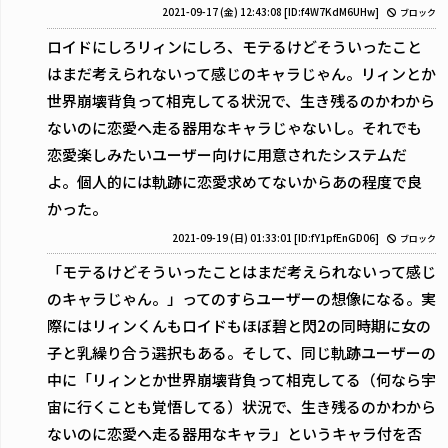
2021-09-17 (金) 12:43:08
[ID:f4W7KdM6UHw]
ブロック
ロイドにしろリィンにしろ、モテるけどそういったこと
はまだ考えられないって感じのキャラじゃん。リィンとか
世界崩壊背負って相克してる状況で、生き残るのかわから
ないのに恋愛へ走る器用なキャラじゃないし。それでも
恋愛楽しみたいユーザー向けに用意されたシステムだ
よ。個人的には軌跡に恋愛求めてないからあの程度で良
かった。
2021-09-19 (日) 01:33:01
[ID:fY1pfEnGD06]
ブロック
「モテるけどそういったことはまだ考えられないって感じ
のキャラじゃん。」ってのすらユーザーの想像になる。実
際にはリィンくんもロイドもほぼ碧と閃2の同時期に女の
子と乳繰り合う選択もある。そして、同じ軌跡ユーザーの
中に「リィンとか世界崩壊背負って相克してる（何なら宇
宙に行くことも覚悟してる）状況で、生き残るのかわから
ないのに恋愛へ走る器用なキャラ」というキャラ付を否