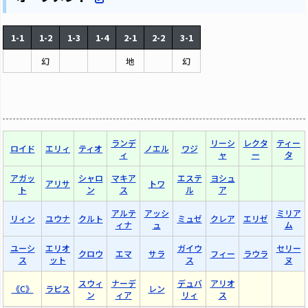
1-1
1-2
1-3
1-4
2-1
2-2
3-1
幻
地
幻
ランデ
リーシ
レクタ
ティー
ロイド
エリィ
ティオ
ノエル
ワジ
ィ
ャ
ー
タ
アガッ
シャロ
マキア
エステ
ヨシュ
アリサ
トワ
ト
ン
ス
ル
ア
アルテ
アッシ
ミリア
リィン
ユウナ
クルト
ミュゼ
クレア
エリゼ
ィナ
ュ
ム
ユーシ
エリオ
ガイウ
セリー
クロウ
エマ
サラ
フィー
ラウラ
ス
ット
ス
ヌ
スウィ
ナーデ
デュバ
アリオ
《C》
ラピス
レン
ン
ィア
リィ
ス