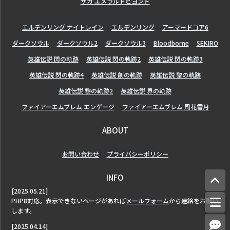
サガ エメラルドビヨンド
エルデンリング ナイトレイン
エルデンリング
アーマードコア6
ダークソウル
ダークソウル2
ダークソウル3
Bloodborne
SEKIRO
英雄伝説 閃の軌跡
英雄伝説 閃の軌跡2
英雄伝説 閃の軌跡3
英雄伝説 閃の軌跡4
英雄伝説 創の軌跡
英雄伝説 黎の軌跡
英雄伝説 黎の軌跡2
英雄伝説 界の軌跡
ファイアーエムブレム エンゲージ
ファイアーエムブレム 風花雪月
ABOUT
お問い合わせ
プライバシーポリシー
INFO
[2025.05.21]
PHP8対応。表示できないページがあれば
メールフォーム
から連絡をお願い
します。
[2025.04.14]