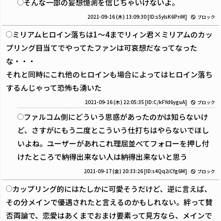
そんな一部の妄想憶測を信じちゃいけないよ。
2021-09-16 (木) 13:09:30
[ID:s5ylsK6PriM]
ブロック
ミリアムヒロイン落ちは1〜4までリィン君×ミリアムのカッ
プリング目当てでやってたファンは可哀想だなってなった
な・・・
それと同時にこれ他のヒロインも場合によってはヒロイン落ち
するんじゃって恐怖も湧いた
2021-09-16 (木) 22:05:35
[ID:C/kFYd6yguA]
ブロック
ファルコム側にどういう思惑があったのかは知らないけ
ど、さすがにもう二度とこういう仕打ちはやらないでほし
いよね。ユーザーがあれこれ理屈並べてフォローを押し付
けたところで納得出来ない人は納得出来ないと思う
2021-09-17 (金) 20:33:26
[ID:s4Qq2iCfg6M]
ブロック
カップリング的にはたしかに可愛そうだけど、逆に言えば、
その分メインで優遇されたと言えるのかもしれない。絆って賛
否両論で、恋愛はあくまでおまけ要素って見方なら、メインで