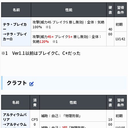
硬
習得
名前
性能
直
条件
攻撃(威力4S ブレイクS 崩し無効)：全体：気絶
テラ・ブレイカ
初期
100% ※1
ー
40
→テラ・ブレイ
00
攻撃(威力
4S+
ブレイク
S+
崩し無効)：全体：
カーΩ
LV142
気絶
120%
※1
※1 Ver1.1以前はブレイクC、C+だった
クラフト
消
硬
習得
名前
性能
費
直
条件
アルティウムバ
補助：自己：「物理防御」
初期
リア
CP5
10
→アルティウム
0
00
補助：自己：
2回
「物理防御」
LV105