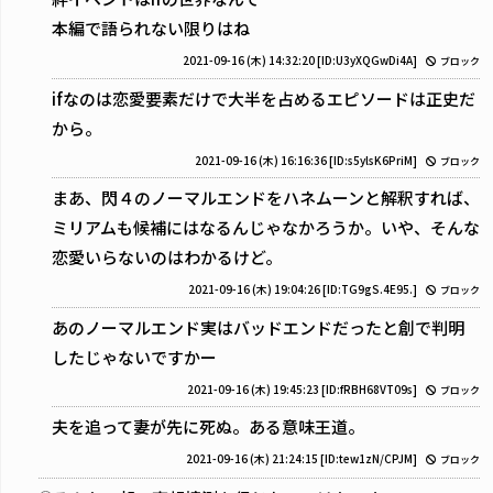
本編で語られない限りはね
2021-09-16 (木) 14:32:20
[ID:U3yXQGwDi4A]
ブロック
ifなのは恋愛要素だけで大半を占めるエピソードは正史だ
から。
2021-09-16 (木) 16:16:36
[ID:s5ylsK6PriM]
ブロック
まあ、閃４のノーマルエンドをハネムーンと解釈すれば、
ミリアムも候補にはなるんじゃなかろうか。いや、そんな
恋愛いらないのはわかるけど。
2021-09-16 (木) 19:04:26
[ID:TG9gS.4E95.]
ブロック
あのノーマルエンド実はバッドエンドだったと創で判明
したじゃないですかー
2021-09-16 (木) 19:45:23
[ID:fRBH68VT09s]
ブロック
夫を追って妻が先に死ぬ。ある意味王道。
2021-09-16 (木) 21:24:15
[ID:tew1zN/CPJM]
ブロック