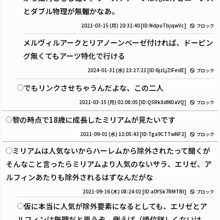
とダブル物理が無難かなあ。
2021-03-15 (月) 20:31:40
[ID:NdpuTbjqwVc]
ブロック
メルヴィルアークとリアノーンベーゼ付ければ、ドーピン
グ無くてもアーツ特化で行ける
2024-01-31 (水) 23:27:21
[ID:6jzLjZlFedE]
ブロック
でもリンクさせちゃうんだよな、この二人
2021-03-15 (月) 02:08:05
[ID:Q5RkXdMDaVQ]
ブロック
黎の時点で18歳に成長したミリアムが見たいです
2021-09-01 (水) 12:05:43
[ID:Tga9CTTwNF2]
ブロック
ミリアムは人気ないからハーレムから除外されたって聞くが
そんなこと言ったらミリアムより人気のないサラ、エリゼ、ア
ルフィンあたりも除外されるはずなんだがな
2021-09-16 (木) 08:24:01
[ID:a0YSk7RMTBI]
ブロック
仮に本当に人気が除外要素になるとしても、エリゼとア
ルフィンは無理だと思うぞ。例えば（順位詳しくないけ