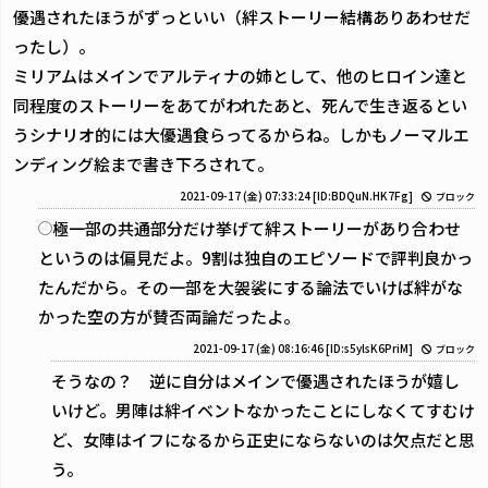
優遇されたほうがずっといい（絆ストーリー結構ありあわせだ
ったし）。
ミリアムはメインでアルティナの姉として、他のヒロイン達と
同程度のストーリーをあてがわれたあと、死んで生き返るとい
うシナリオ的には大優遇食らってるからね。しかもノーマルエ
ンディング絵まで書き下ろされて。
2021-09-17 (金) 07:33:24
[ID:BDQuN.HK7Fg]
ブロック
極一部の共通部分だけ挙げて絆ストーリーがあり合わせ
というのは偏見だよ。9割は独自のエピソードで評判良かっ
たんだから。その一部を大袈裟にする論法でいけば絆がな
かった空の方が賛否両論だったよ。
2021-09-17 (金) 08:16:46
[ID:s5ylsK6PriM]
ブロック
そうなの？ 逆に自分はメインで優遇されたほうが嬉し
いけど。男陣は絆イベントなかったことにしなくてすむけ
ど、女陣はイフになるから正史にならないのは欠点だと思
う。