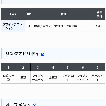
習得
名前
BP
性能
条件
ホワイトデコレ
4
防御(8カウント/被ダメージ0.1倍)
初期
ーション
リンクアビリティ
1
2
3
4
5
6
7
止めの一
ライブリ
ラッシュI
バーストI
ライブリ
反撃
猛反撃
撃
ーエール
I
ーエールII
I
オーブメント