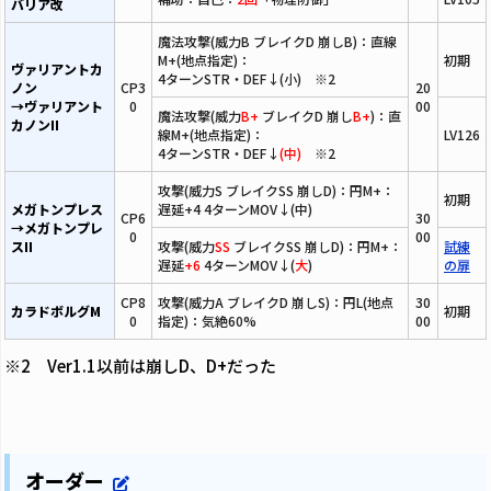
バリア改
魔法攻撃(威力B ブレイクD 崩しB)：直線
M+(地点指定)：
初期
ヴァリアントカ
4ターンSTR・DEF↓(小) ※2
ノン
CP3
20
→ヴァリアント
0
00
魔法攻撃(威力
B+
ブレイクD 崩し
B+
)：直
カノンII
線M+(地点指定)：
LV126
4ターンSTR・DEF↓
(中)
※2
攻撃(威力S ブレイクSS 崩しD)：円M+：
初期
メガトンプレス
遅延+4 4ターンMOV↓(中)
CP6
30
→メガトンプレ
0
00
スII
攻撃(威力
SS
ブレイクSS 崩しD)：円M+：
試練
遅延
+6
4ターンMOV↓(
大
)
の扉
CP8
攻撃(威力A ブレイクD 崩しS)：円L(地点
30
カラドボルグM
初期
0
指定)：気絶60%
00
※2 Ver1.1以前は崩しD、D+だった
オーダー