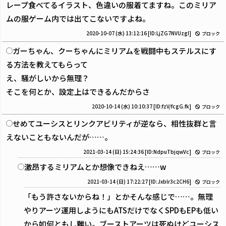
レープ食べてるイラスト、色違いの服着てますね。このミリア
ムの服ゲーム内では出てこないですよね。
2020-10-07 (水) 13:12:16
[ID:LjZG7NVUzgI]
ブロック
ガーちゃん、クーちゃんにミリアムを戦闘中もステルスにす
る方法を教えてもらって
え、騒がしいから無理？
そこを何とか、設定上はできるんだからさ
2020-10-14 (水) 10:10:37
[ID:fzV/fcgG.fk]
ブロック
せめてユーシスとリンクアビリティが逆なら、相性抜群と言
えないこともないんだが……。
2021-03-14 (日) 15:24:36
[ID:NdpuTbjqwVc]
ブロック
激昂するミリアムとか想像できねえ……w
2021-03-14 (日) 17:22:27
[ID:Jxblr3c2CH6]
ブロック
「もう許さないからね！」とかそんな感じで……。無理
やりアーツ運用しようにもATSだけでなくSPDもEPも低い
から如何ともし難い。ブーストアーツは死ぬけどユーシス