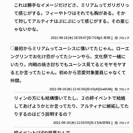
これは勝手なイメージだけどさ、ミリアムってガリガリっ
て感じがする。フィーやトワはそれでも胸がある。そか
て対してアルティナはぷにぷにって感じがする。その差じ
ゃないかな。
2021-09-16 (木) 18:59:47
[ID:TG9gS.4E95.]
ブロック
最初からミリアムってユーシスに懐いてたじゃん。ローエ
ングリンでお化け恐がってたシーンやら、文化祭で一緒に
いたり。内戦の焼き討ちでもユーシス見てるとモヤモヤす
るとか言ってたじゃん。初めから恋愛対象要員じゃなくて
仲間。
2021-09-16 (木) 12:41:56
[ID:U3yXQGwDi4A]
ブロック
リィンの方にも結構懐いてたし、２の絆イベントで結婚
してあげようかとか言ってたり、アルティナに嫉妬してた
りするのはどう説明するの？
2021-09-16 (木) 12:50:59
[ID:17j4s059lS.]
ブロック
絆イベントはifの世界なんで