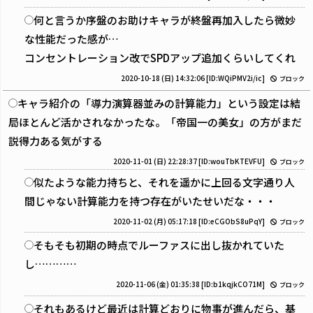
何と言うか序盤のお助けキャラが終盤再加入したら微妙
な性能だった感が…
コンセントレーション改でSPDアップ追加くらいしてくれ
2020-10-18 (日) 14:32:06
[ID:WQiPMV2i/ic]
ブロック
キャラ紹介の「導力演算器並みの計算能力」という設定は結
局ほとんど活かされなかったな。「帝国一の美女」の方がまだ
説得力ある気がする
2020-11-01 (日) 22:28:37
[ID:wouTbKTEVFU]
ブロック
似たような能力持ちと、それを遥かに上回る文字通り人
間じゃない計算能力を持つ存在がいたせいだな・・・
2020-11-02 (月) 05:17:18
[ID:eCGObS8uPqY]
ブロック
そもそも初期の時点でルーファスに出し抜かれていた
し…………
2020-11-06 (金) 01:35:38
[ID:b1kqjkCO71M]
ブロック
それもあるけど最近は計算どおりに物事が進んだら、基