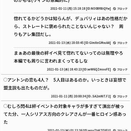
2021-01-11 (月) 15:18:18
[ID:NO0Bfl8iQYw]
ブロック
惚れてるかどうかは知らんが、デュバリィはあの性格だか
ら、ストレートに褒められたことないんじゃない？ 周
りもアレ集団だし。
2021-01-13 (水) 18:03:45
[ID:GImXnGMvsAA]
ブロック
まぁあの最後の絆イベ見て惚れてないってのは無理やろ
本編でも周りに言われまくってるしな
2021-01-13 (水) 18:43:23
[ID:xeW6QZmooFE]
ブロック
アントンの恋も4人？ 5人目はあるのか。いっときは妄想で
盟主説も出たものだが。
2021-01-11 (月) 20:00:34
[ID:.SA2mNlT.F2]
ブロック
むしろ閃4は絆イベントの対象キャラが多すぎて演出が被っ
てた分、一人シリアス方向のクレアさんが一番ヒロイン感あっ
た
2021-01-13 (水) 01:22:36
[ID:wouTbKTEVFU]
ブロック