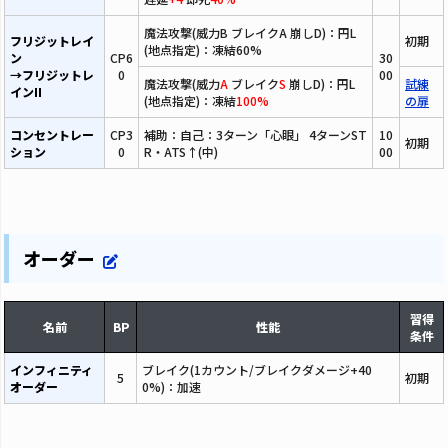
魔法攻撃(威力B ブレイクA 崩しD)：円L
フリジットレイ
初期
(地点指定)：凍結60%
ン
CP6
30
→フリジットレ
0
00
魔法攻撃(威力
A
ブレイク
S
崩しD)：円L
試練
インII
(地点指定)：凍結
100%
の扉
コンセントレー
CP3
補助：自己：3ターン「心眼」 4ターンST
10
初期
ション
0
R・ATS↑(中)
00
オーダー
習得
名前
BP
性能
条件
インフィニティ
ブレイク(1カウント/ブレイクダメージ+40
5
初期
オーダー
0%)：加速