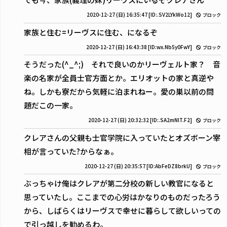
2020-12-27 (日) 16:35:47
[ID:.SV2LYkWo12]
ブロック
家族と住む=リーヴスに住む、になるぞ
2020-12-27 (日) 16:43:38
[ID:wx.Nb5y0FwY]
ブロック
そうだった(^_^;) それで良いのかリーヴェルト家？ 音
楽の名家が全員士官方面とか。エリオットの家と真逆や
ね。しかも寮だから気軽に泊まれねー。愛の巣以前の問
題だこの一家。
2020-12-27 (日) 20:32:32
[ID:.SA2mNlT.F2]
ブロック
クレアさんの父親も士官学院に入っていたとオズボーン宰
相が言っていた?からなぁ。
2020-12-27 (日) 20:35:57
[ID:AbFeDZ8brkU]
ブロック
ぶっちゃけ俺はクレアが第二分校の新しい教官になると
思っていたし。ここまでの心労はかなりのものだったろう
から、しばらくはリーヴスで幸せに暮らして欲しいっての
で引っ越しを勧めるわ。