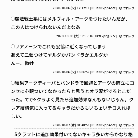
2020-10-06 (火) 12:12:18
[ID:.KN1Vpp4ofY]
ブロック
魔法戦士系にはメルヴィル・アークをつけたいんだが、
この人はつけられないんだよなあ
2020-10-06 (火) 12:55:16
[ID:fzV/fcgG.fk]
ブロック
リアノーンでこれも妥協に近くなってしまう
あえて二個つけてヤルダかバンドラかエルダか
んー、微妙
2020-10-06 (火) 16:06:52
[ID:.KN1Vpp4ofY]
ブロック
結果アークディーバとパンドラで回避とアーツの両立にコ
ンセに心眼ついてなかったらと思うとオラ涙がでるとこだ
った。てかSクラよく見たら追加効果なんもないじゃん。ク
レア結構気に入ってるキャラだからもいちょいテコ入れほ
しい。
2020-10-07 (水) 01:48:51
[ID:.KN1Vpp4ofY]
ブロック
Sクラフトに追加効果付いてないキャラ多いからかなり格