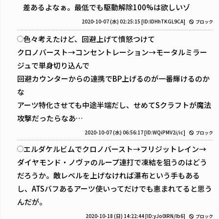
差あるよなぁ。最低でも駆動解除100%は欲しいゾ
2020-10-07 (水) 02:25:15
[ID:lDHhTKGL9CA]
ブロック
色々考えたけど、回避上げて憤怒つけて
クロノバースト→コンセントレーション→モータルミラー
ジュで単身切り込んで
回避カウンターからの連携でBP上げるのが一番輝けるのか
な
アーツ特化させても中途半端だし、せめてSクラフトが魔法
攻撃だったらなあ…
2020-10-07 (水) 06:56:17
[ID:WQiPMV2i/ic]
ブロック
エルダケルビムでクロノバースト→フリジットレイン→
ダイヤモンド・ノヴァのループ連打で凍結を狙うのはどう
だろうか。敵レベルを上げなければ瀑布という手もある
し、ATSバフあるアーツ使いってだけでも恵まれてると思う
んだが。
2020-10-18 (日) 14:22:44
[ID:yJo0lRN/Ib6]
ブロック