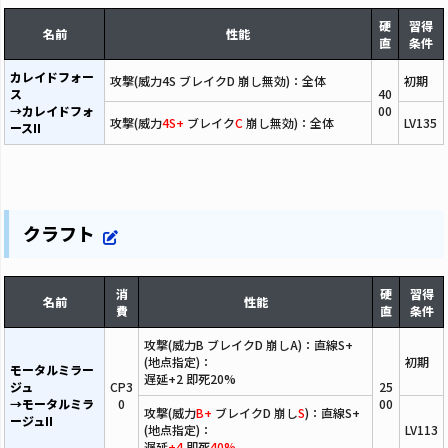
硬
習得
名前
性能
直
条件
カレイドフォー
攻撃(威力4S ブレイクD 崩し無効)：全体
初期
ス
40
→カレイドフォ
00
攻撃(威力
4S+
ブレイク
C
崩し無効)：全体
LV135
ースII
クラフト
消
硬
習得
名前
性能
費
直
条件
攻撃(威力B ブレイクD 崩しA)：直線S+
(地点指定)：
初期
モータルミラー
遅延+2 即死20%
ジュ
CP3
25
→モータルミラ
0
00
攻撃(威力
B+
ブレイクD 崩し
S
)：直線S+
ージュII
(地点指定)：
LV113
遅延
+4
即死
40%