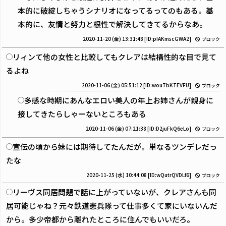
本的に破綻しちゃうシナリオになってるってのもある。基
本的に、友情と努力と根性で解決してきてるからなあ。
2020-11-20 (金) 13:31:48
[ID:pIAKmscGWA2]
ブロック
リィンて他の女性と比較してもクレアは結構性的な目で見て
るよね
2020-11-06 (金) 05:51:12
[ID:wouTbKTEVFU]
ブロック
多感な時期にあんなエロい美人の年上お姉さんが親身に
接してきたらしゃーないところもある
2020-11-06 (金) 07:21:38
[ID:D2juFkQ6eLo]
ブロック
宣伝の頃から妹には期待してたんだが。単なるツンデレだっ
たな
2020-11-25 (水) 10:44:08
[ID:wQutrQVDLf6]
ブロック
リーヴス同居問題で話に上がっていないが、クレアさんも同
居可能じゃね？元々鉄道憲兵隊って仕事多くて家にいないんだ
から。多少帝都から離れたところに住んでもいいだろ。