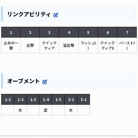
リンクアビリティ
1
2
3
4
5
6
7
止めの一
クイック
ラッシュI
クイック
バーストI
反撃
猛反撃
撃
ティア
I
ティアII
I
オーブメント
1-1
1-2
1-3
1-4
1-5
2-1
3-1
水
空
水