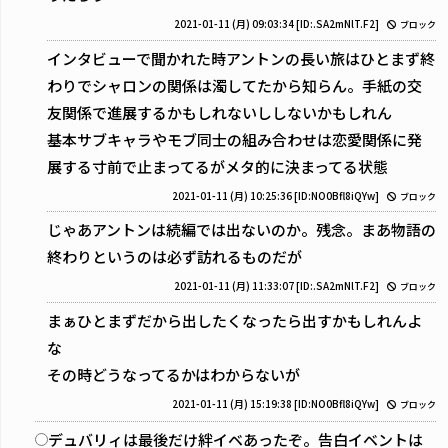
2021-01-11 (月) 09:03:34
[ID:.SA2mNlT.F2]
ブロック
インタビューで聞かれた時アントンの長い旅はひとまず終
わりでシャロンの関係は濁してたから知らん。手紙の交
友関係で進展するかもしれないししないかもしれん
基本サブキャラやモブ同士の組み合わせは恋愛関係に発
展する寸前で止まってるがメタ的に決まってる状態
2021-01-11 (月) 10:25:36
[ID:NO0Bfl8iQYw]
ブロック
じゃあアントンは続編では出ないのか。残念。まあ物語の
終わりというのは必ず訪れるものだが
2021-01-11 (月) 11:33:07
[ID:.SA2mNlT.F2]
ブロック
まぁひとまずだから出したくなったら出すかもしれんよ
な
その時どうなってるかはわからないが
2021-01-11 (月) 15:19:38
[ID:NO0Bfl8iQYw]
ブロック
デュバリィは最後だけ絆イベあったぞ。告白イベントは