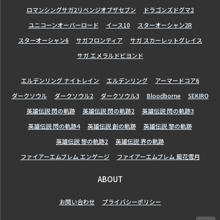
ロマンシングサガ2リベンジオブザセブン
ドラゴンズドグマ2
ユニコーンオーバーロード
イース10
スターオーシャン2R
スターオーシャン6
サガフロンティア
サガ スカーレットグレイス
サガ エメラルドビヨンド
エルデンリング ナイトレイン
エルデンリング
アーマードコア6
ダークソウル
ダークソウル2
ダークソウル3
Bloodborne
SEKIRO
英雄伝説 閃の軌跡
英雄伝説 閃の軌跡2
英雄伝説 閃の軌跡3
英雄伝説 閃の軌跡4
英雄伝説 創の軌跡
英雄伝説 黎の軌跡
英雄伝説 黎の軌跡2
英雄伝説 界の軌跡
ファイアーエムブレム エンゲージ
ファイアーエムブレム 風花雪月
ABOUT
お問い合わせ
プライバシーポリシー