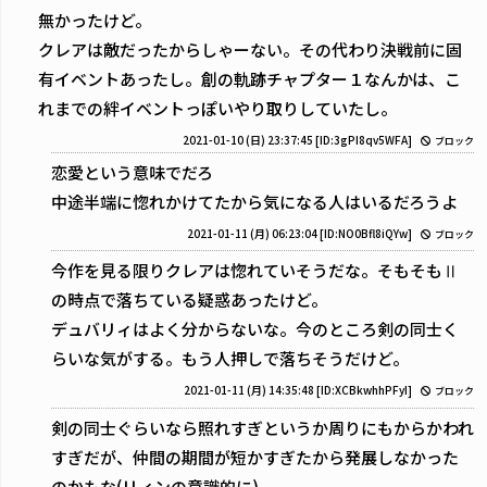
無かったけど。
クレアは敵だったからしゃーない。その代わり決戦前に固
有イベントあったし。創の軌跡チャプター１なんかは、こ
れまでの絆イベントっぽいやり取りしていたし。
2021-01-10 (日) 23:37:45
[ID:3gPI8qv5WFA]
ブロック
恋愛という意味でだろ
中途半端に惚れかけてたから気になる人はいるだろうよ
2021-01-11 (月) 06:23:04
[ID:NO0Bfl8iQYw]
ブロック
今作を見る限りクレアは惚れていそうだな。そもそもⅡ
の時点で落ちている疑惑あったけど。
デュバリィはよく分からないな。今のところ剣の同士く
らいな気がする。もう人押しで落ちそうだけど。
2021-01-11 (月) 14:35:48
[ID:XCBkwhhPFyI]
ブロック
剣の同士ぐらいなら照れすぎというか周りにもからかわれ
すぎだが、仲間の期間が短かすぎたから発展しなかった
のかもな(リィンの意識的に)