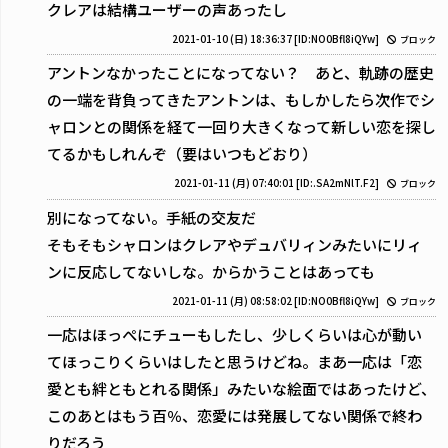
クレアは結構ユーザーの声あったし
2021-01-10 (日) 18:36:37
[ID:NO0Bfl8iQYw]
ブロック
アントンなかったことになってない？ あと、軌跡の歴史
の一端を背負ってきたアントンは、もしかしたら次作でシ
ャロンとの関係を経て一回り大きくなって新しい恋を探し
てるかもしれんぞ（要はいつもどおり）
2021-01-11 (月) 07:40:01
[ID:.SA2mNlT.F2]
ブロック
別になってない。手紙の交友だ
そもそもシャロンはクレアやデュバリィンみたいにリィ
ンに反応してないしな。からかうことはあっても
2021-01-11 (月) 08:58:02
[ID:NO0Bfl8iQYw]
ブロック
一応はほっぺにチューもしたし、少しくらいは心が動い
てほっこりくらいはしたと思うけどね。まあ一応は「恋
愛とも絆ともとれる関係」みたいな絵面ではあったけど、
このあとはもう百％、恋愛には発展してない関係で終わ
りだろう