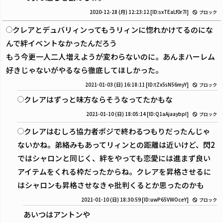
2020-12-28 (月) 12:23:12
[ID:sxTEaLf0r7I]
ブロック
クレアとデュバリィンってもうリィンに惚れかけてるのにな
んで絆イベントなかったんだろう
もう今更一人二人増えようが変わらないのに。あんまハーレム
好きじゃないがやるなら徹底してほしかった。
2021-01-03 (日) 16:18:11
[ID:tZx5sN56myY]
ブロック
クレアはずっと味方ならそうなってたかもな
2021-01-10 (日) 18:05:14
[ID:Q1aAjaaybpI]
ブロック
クレアはむしろ協力者ポジで終わるつもりだったんじゃ
ないかね。弟絡みもあってリィンとの距離は近いけど、閃2
ではシャロンと同じく、絆をやっても恋愛には進まず良い
アイテムをくれる枠だったからね。クレアを昇格させるに
はシャロンも昇格させなきゃ批判くるとか思ったのかも
2021-01-10 (日) 18:30:59
[ID:uwP65VWOceY]
ブロック
あいつはアントンや