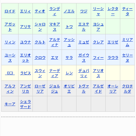
ランデ
リーシ
レクタ
ティー
ロイド
エリィ
ティオ
ノエル
ワジ
ィ
ャ
ー
タ
アガッ
シャロ
マキア
エステ
ヨシュ
アリサ
トワ
ト
ン
ス
ル
ア
アルテ
アッシ
ミリア
リィン
ユウナ
クルト
ミュゼ
クレア
エリゼ
ィナ
ュ
ム
ユーシ
エリオ
ガイウ
セリー
クロウ
エマ
サラ
フィー
ラウラ
ス
ット
ス
ヌ
スウィ
ナーデ
デュバ
アリオ
《C》
ラピス
レン
ン
ィア
リィ
ス
アルフ
アンゼ
ローゼ
ジョル
オリビ
トヴァ
アルゼ
オーレ
クロチ
ィン
リカ
リア
ジュ
エ
ル
イド
リア
ルダ
シェラ
キーア
ザード