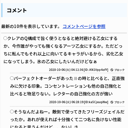
コメント
最新の10件を表示しています。
コメントページを参照
クレアのQ構成で旨く使うとなると絶対避ける乙女にする
か、今作誰がやっても強くなるアーツ乙女にするか。ただどっ
ちに転んでもそれ以上に向いてるキャラがいるから、劣化乙女
になってしまう。氷の乙女にしたいんだけどなぁ
2020-10-06 (火) 04:12:36
[ID:.KN1Vpp4ofY]
ブロック
パーフェクトオーダーがあったⅡの時と比べると、正直強
みに欠ける印象。コンセントレーションも他の自己強化と
比べると物足りない。レクターの自己強化の方が強い
2020-10-06 (火) 06:28:19
[ID:ka5CjxuqiNw]
ブロック
そうなんだよねー。敵側で使ってきたフリーズジェイルだ
ったか。あれが使えれば十分強くて二つ名に負けない性能
になると思うんだけど、、ないしさ