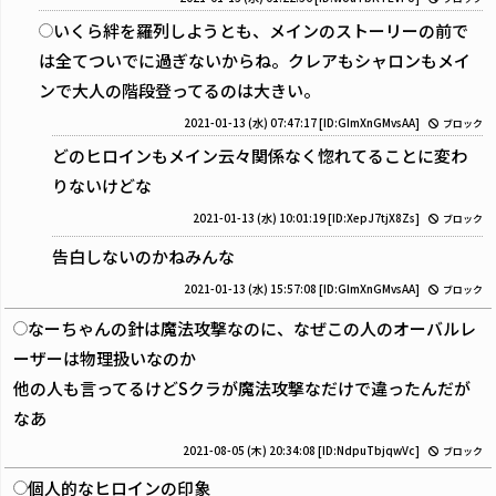
いくら絆を羅列しようとも、メインのストーリーの前で
は全てついでに過ぎないからね。クレアもシャロンもメイ
ンで大人の階段登ってるのは大きい。
2021-01-13 (水) 07:47:17
[ID:GImXnGMvsAA]
ブロック
どのヒロインもメイン云々関係なく惚れてることに変わ
りないけどな
2021-01-13 (水) 10:01:19
[ID:XepJ7tjX8Zs]
ブロック
告白しないのかねみんな
2021-01-13 (水) 15:57:08
[ID:GImXnGMvsAA]
ブロック
なーちゃんの針は魔法攻撃なのに、なぜこの人のオーバルレ
ーザーは物理扱いなのか
他の人も言ってるけどSクラが魔法攻撃なだけで違ったんだが
なあ
2021-08-05 (木) 20:34:08
[ID:NdpuTbjqwVc]
ブロック
個人的なヒロインの印象