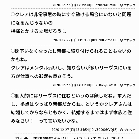
2020-12-27 (日) 12:29:30
[ID:hYunrKrPm8U]
ブロック
クレアは非常事態の時にすぐ動ける場合にいないと問題
になるんじゃないの
指揮とかする立場だろうし
2020-12-27 (日) 13:19:58
[ID:ONdFZ25nXlI]
ブロック
閣下いなくなったし帝都に縛り付けられることもないの
かもね。
クレアはメンタル弱いし、知り合いが多いリーヴスにいる
方が仕事への影響も良さそう。
2020-12-27 (日) 14:31:30
[ID:ZHhx5/PWtUs]
ブロック
個人的にはリーヴスに住むというのは無しだね。軍人だ
し、拠点はやっぱり帝都だからね。というかクレアさんは
結婚してからならともかく、結婚するまではまず家族と住
みなさい！ って言いたいかな。
2020-12-27 (日) 15:34:54
[ID:V3COS6YVQLE]
ブロック
でも今、家族(義理の妹)リーヴスにいるぞクレアさん