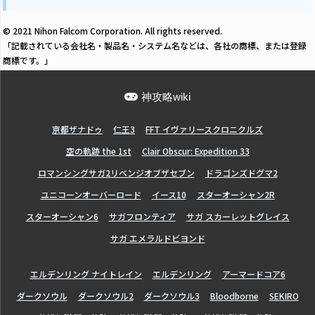
© 2021 Nihon Falcom Corporation. All rights reserved.
「記載されている会社名・製品名・システム名などは、各社の商標、または登録
商標です。」
神攻略wiki
亰都ザナドゥ
仁王3
FFT イヴァリースクロニクルズ
空の軌跡 the 1st
Clair Obscur: Expedition 33
ロマンシングサガ2リベンジオブザセブン
ドラゴンズドグマ2
ユニコーンオーバーロード
イース10
スターオーシャン2R
スターオーシャン6
サガフロンティア
サガ スカーレットグレイス
サガ エメラルドビヨンド
エルデンリング ナイトレイン
エルデンリング
アーマードコア6
ダークソウル
ダークソウル2
ダークソウル3
Bloodborne
SEKIRO