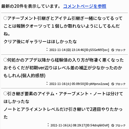
最新の20件を表示しています。
コメントページを参照
アチーブメント引継ぎとアイテム引継ぎ一緒になってるって
ことは報酬クオーツって１個しか取れないようにしてるんだ
ね。
クリア後にギャラリーはほしかったな
：
2021-11-14 (日) 23:14:46
[ID:jS5GeN97joc]
ブロック
何処かのアプデ以降から経験値の入り方が物凄く悪くなった
おそらくだが初期ver辺りはレベル差の補正が少なかったのか
もしれん(個人的感想)
：
2021-11-16 (火) 05:09:50
[ID:yhHprsx2zuw]
ブロック
引き継ぎ要素のアイテム・アチーブメント・ノートは分けて
ほしかったな
ノートとアライメントレベルだけ引き継いで2週目やりたかっ
た
：
2021-11-16 (火) 08:29:27
[ID:54drq6ilOoY]
ブロック