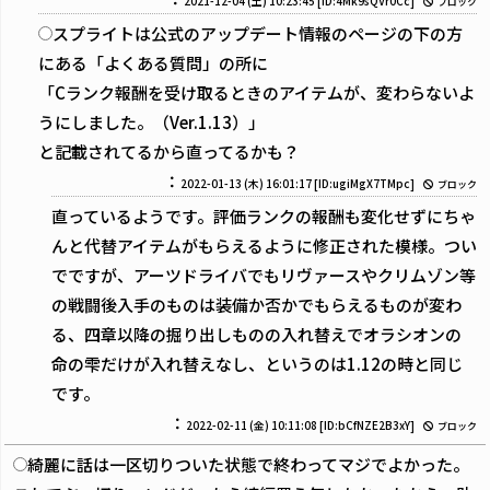
2021-12-04 (土) 10:23:45
[ID:4Mk9sQVr0Cc]
ブロック
スプライトは公式のアップデート情報のページの下の方
にある「よくある質問」の所に
「Cランク報酬を受け取るときのアイテムが、変わらないよ
うにしました。（Ver.1.13）」
と記載されてるから直ってるかも？
：
2022-01-13 (木) 16:01:17
[ID:ugiMgX7TMpc]
ブロック
直っているようです。評価ランクの報酬も変化せずにちゃ
んと代替アイテムがもらえるように修正された模様。つい
でですが、アーツドライバでもリヴァースやクリムゾン等
の戦闘後入手のものは装備か否かでもらえるものが変わ
る、四章以降の掘り出しものの入れ替えでオラシオンの
命の雫だけが入れ替えなし、というのは1.12の時と同じ
です。
：
2022-02-11 (金) 10:11:08
[ID:bCfNZE2B3xY]
ブロック
綺麗に話は一区切りついた状態で終わってマジでよかった。