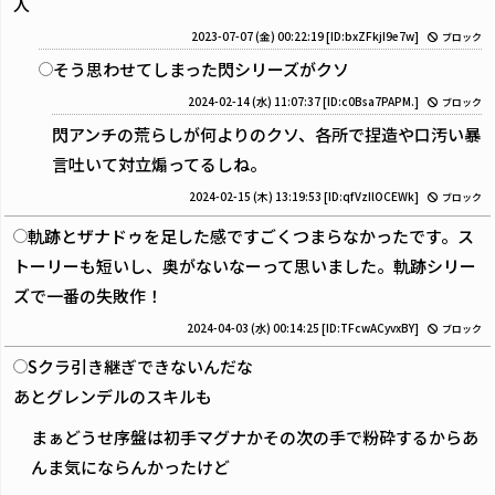
人
2023-07-07 (金) 00:22:19
[ID:bxZFkjI9e7w]
ブロック
そう思わせてしまった閃シリーズがクソ
2024-02-14 (水) 11:07:37
[ID:c0Bsa7PAPM.]
ブロック
閃アンチの荒らしが何よりのクソ、各所で捏造や口汚い暴
言吐いて対立煽ってるしね。
2024-02-15 (木) 13:19:53
[ID:qfVzIlOCEWk]
ブロック
軌跡とザナドゥを足した感ですごくつまらなかったです。ス
トーリーも短いし、奥がないなーって思いました。軌跡シリー
ズで一番の失敗作！
2024-04-03 (水) 00:14:25
[ID:TFcwACyvxBY]
ブロック
Sクラ引き継ぎできないんだな
あとグレンデルのスキルも
まぁどうせ序盤は初手マグナかその次の手で粉砕するからあ
んま気にならんかったけど