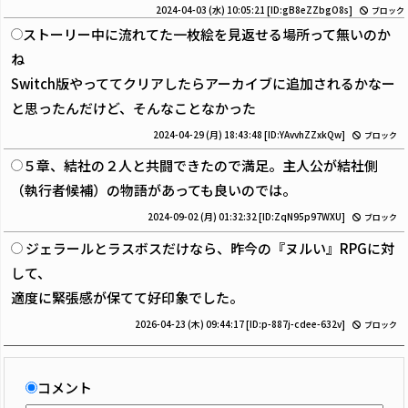
2024-04-03 (水) 10:05:21
[ID:gB8eZZbgO8s]
ブロック
ストーリー中に流れてた一枚絵を見返せる場所って無いのか
ね
Switch版やっててクリアしたらアーカイブに追加されるかなー
と思ったんだけど、そんなことなかった
2024-04-29 (月) 18:43:48
[ID:YAvvhZZxkQw]
ブロック
５章、結社の２人と共闘できたので満足。主人公が結社側
（執行者候補）の物語があっても良いのでは。
2024-09-02 (月) 01:32:32
[ID:ZqN95p97WXU]
ブロック
ジェラールとラスボスだけなら、昨今の『ヌルい』RPGに対
して、
適度に緊張感が保てて好印象でした。
2026-04-23 (木) 09:44:17
[ID:p-887j-cdee-632v]
ブロック
コメント