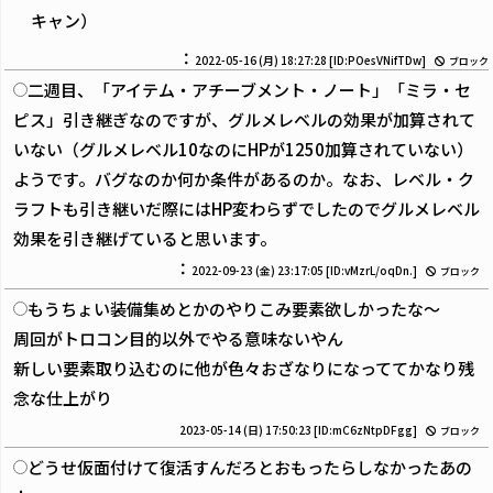
キャン）
：
2022-05-16 (月) 18:27:28
[ID:POesVNifTDw]
ブロック
二週目、「アイテム・アチーブメント・ノート」「ミラ・セ
ピス」引き継ぎなのですが、グルメレベルの効果が加算されて
いない（グルメレベル10なのにHPが1250加算されていない）
ようです。バグなのか何か条件があるのか。なお、レベル・ク
ラフトも引き継いだ際にはHP変わらずでしたのでグルメレベル
効果を引き継げていると思います。
：
2022-09-23 (金) 23:17:05
[ID:vMzrL/oqDn.]
ブロック
もうちょい装備集めとかのやりこみ要素欲しかったな～
周回がトロコン目的以外でやる意味ないやん
新しい要素取り込むのに他が色々おざなりになっててかなり残
念な仕上がり
2023-05-14 (日) 17:50:23
[ID:mC6zNtpDFgg]
ブロック
どうせ仮面付けて復活すんだろとおもったらしなかったあの