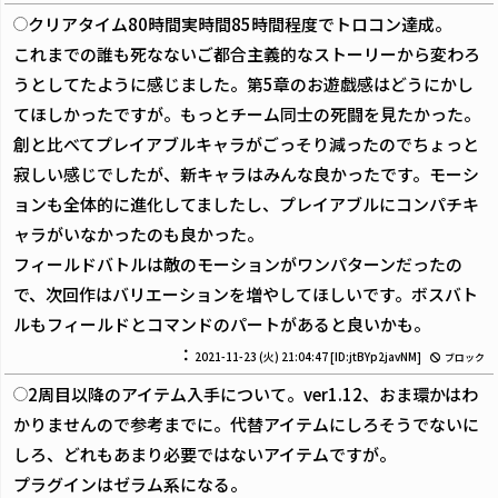
クリアタイム80時間実時間85時間程度でトロコン達成。
これまでの誰も死なないご都合主義的なストーリーから変わろ
うとしてたように感じました。第5章のお遊戯感はどうにかし
てほしかったですが。もっとチーム同士の死闘を見たかった。
創と比べてプレイアブルキャラがごっそり減ったのでちょっと
寂しい感じでしたが、新キャラはみんな良かったです。モーシ
ョンも全体的に進化してましたし、プレイアブルにコンパチキ
ャラがいなかったのも良かった。
フィールドバトルは敵のモーションがワンパターンだったの
で、次回作はバリエーションを増やしてほしいです。ボスバト
ルもフィールドとコマンドのパートがあると良いかも。
：
2021-11-23 (火) 21:04:47
[ID:jtBYp2javNM]
ブロック
2周目以降のアイテム入手について。ver1.12、おま環かはわ
かりませんので参考までに。代替アイテムにしろそうでないに
しろ、どれもあまり必要ではないアイテムですが。
プラグインはゼラム系になる。