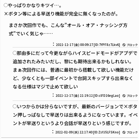
やっぱりかなりキツイ…。
×ボタン等による早送り機能が完全に無くなったのが。
まさか次回作でも、こんな"オール・オア・ナッシング方
式"でいく気じゃ……
：
2021-12-17 (金) 00:09:27
[ID:7YPF8z7Lkv6]
ブロック
那由多にだって今更ながらハイスピードモードがアプデで
追加されたみたいだし、黎にも期待出来るかもしれない。
まぁ次回作には、普通に最初から搭載して欲しい機能だけ
ど、少なくとも一部イベントで台詞スキップすら出来なく
なる仕様はマジで止めて欲しい
：
2021-12-17 (金) 21:19:12
[ID:clFD16egLao]
ブロック
いつからかは分らないですが、最新のバージョンで×ボタ
ン押しっぱなしで早送りは出来るようになっています。イベ
ントが早送りというより会話が早送りという感じですが。
：
2022-02-09 (水) 22:17:40
[ID:ZsYJ5LFSKno]
ブロック