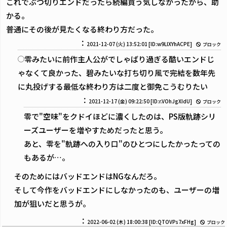
これでぶつ切りエンドだったら続編買う気しなかったから、助
かる。
普通にその後が見たくなる終わり方だった。
：
2021-12-07 (火) 13:52:01
[ID:w9LlXYhACPE]
ブロック
零みたいに前作主人公がでしゃばり過ぎる酷いエンドじ
ゃなくて良かった、碧みたいな打ち切り風で完結を数年先
に丸投げする最低な終わり方は二度と御免こうむりたい
：
2021-12-17 (金) 09:22:50
[ID:r.VOhJgXIdU]
ブロック
零で"空味"をクドイほどに濃くしたのは、PS版軌跡シリ
ーズユーザーを増やすためだったと思う。
あと、零を"軌跡への入り口"のひとつにしたかったっての
もあるが…。
そのためにはバッドエンドはNGなんだろ。
そして今作をバッドエンドにしなかったのも、ユーザーの増
加が狙いだと思うが。
：
2022-06-02 (木) 18:00:38
[ID:QTOVPs7xFHg]
ブロック