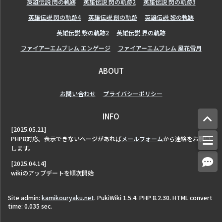
英雄伝説 閃の軌跡
英雄伝説 閃の軌跡2
英雄伝説 閃の軌跡3
英雄伝説 閃の軌跡4
英雄伝説 創の軌跡
英雄伝説 黎の軌跡
英雄伝説 黎の軌跡2
英雄伝説 界の軌跡
ファイアーエムブレム エンゲージ
ファイアーエムブレム 風花雪月
ABOUT
お問い合わせ
プライバシーポリシー
INFO
[2025.05.21]
PHP8対応。表示できないページがあれば
メールフォーム
から連絡をお願い
します。
[2025.04.14]
wikiのアップデートを順次開始
Site admin:
kamikouryaku.net
. PukiWiki 1.5.4. PHP 8.2.30. HTML convert
time: 0.035 sec.