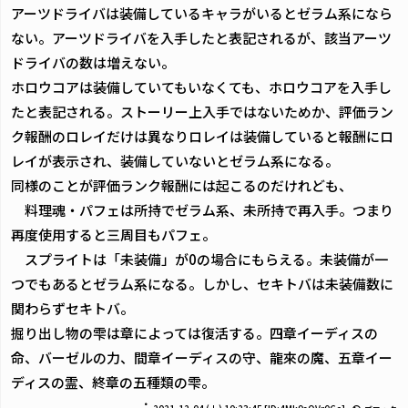
アーツドライバは装備しているキャラがいるとゼラム系になら
ない。アーツドライバを入手したと表記されるが、該当アーツ
ドライバの数は増えない。
ホロウコアは装備していてもいなくても、ホロウコアを入手し
たと表記される。ストーリー上入手ではないためか、評価ラン
ク報酬のロレイだけは異なりロレイは装備していると報酬にロ
レイが表示され、装備していないとゼラム系になる。
同様のことが評価ランク報酬には起こるのだけれども、
料理魂・パフェは所持でゼラム系、未所持で再入手。つまり
再度使用すると三周目もパフェ。
スプライトは「未装備」が0の場合にもらえる。未装備が一
つでもあるとゼラム系になる。しかし、セキトバは未装備数に
関わらずセキトバ。
掘り出し物の雫は章によっては復活する。四章イーディスの
命、バーゼルの力、間章イーディスの守、龍來の魔、五章イー
ディスの霊、終章の五種類の雫。
：