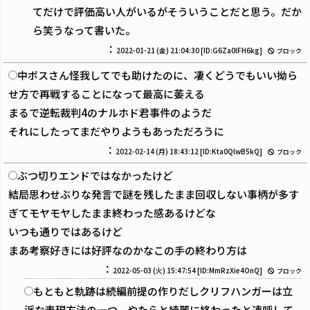
てだけで評価高い人がいるがそういうことだと思う。だか
ら笑うなって書いた。
：
2022-01-21 (金) 21:04:30
[ID:G6Za0lFH6kg]
ブロック
中ボスさん怪我してでも助けたのに、凄くどうでもいい拗ら
せ方で再戦することになって最高に萎える
まるで逆転裁判4のナルホド君事件のようだ
それにしたってまだやりようもあっただろうに
：
2022-02-14 (月) 18:43:12
[ID:Kta0QlwB5kQ]
ブロック
ぶつ切りエンドではなかったけど
結局思わせぶりな発言で謎を残したまま回収しない事柄が多す
ぎてモヤモヤしたまま終わった感あるけどな
いつも通りではあるけど
まあ考察好きには好評なのかなこの手の終わり方は
：
2022-05-03 (火) 15:47:54
[ID:MmRzXie4OnQ]
ブロック
もともと軌跡は続編前提の作りだしクリフハンガーは立
派な表現方法の一つ、やたらと綺麗に終わったと連呼して