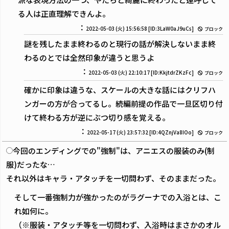
る人は正直理解できんよ。
：
2022-05-03 (火) 15:56:58
[ID:3LaW0aJ9uCs]
ブロック
謎を残したまま終わるのと現行の話が解決しないまま終
わるのとでは全然印象が違うと思うよ
：
2022-05-03 (火) 22:10:17
[ID:KkjtdrZKzFc]
ブロック
確かに印象は違うな、スケールの大きな話にはクリフハ
ンガーの方が合ってるし。続編前提の作品で一旦区切り付
けて終わる方が逆にぶつ切り感を覚える。
：
2022-05-17 (火) 23:57:32
[ID:4QZnjVa8IOo]
ブロック
今回のエンディングでの"強制"は、アニエスの服装のみ(制
服)だったな…
それ以外はキャラ・アタッチを一切問わず、そのままだった。
そして一番強制力が強かったのがラグーナでの入浴とは、こ
れ如何に。
（※服装・アタッチ等を一切問わず、入浴時はまさかのオル