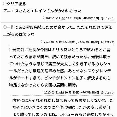
クリア記念
アニエスさんとエレインさんがかわいかった
：
2022-01-21 (金) 07:51:49
[ID:rsU0fDVCOAI]
ブロック
一作である程度完結したのが良かった。ただそれだけで評価
上がるのは笑うな
：
2022-01-21 (金) 20:23:04
[ID:G6Za0lFH6kg]
ブロック
発売前に社長が今回はキリの良いところで終わるとか言
ってたから結末が簡単に読めて残念だったな。最後は取っ
てつけたような感じで魔王が大人しく引き下がるのもシュ
ールだったし無理矢理締めた感。あとゲネシスやグレンデ
ルがチートすぎて、ピンチがトントン拍子に解決するのも
物足りなかったから次回の展開に期待。
：
2022-01-21 (金) 20:55:40
[ID:wF6lW8s1NyE]
ブロック
内容には人それぞれだし賛否あってもおかしくないね。た
だそこにいきつくまでに今作は完結したかの安心感が何
より勝ってしまうのよね。レビューみると完結したからっ