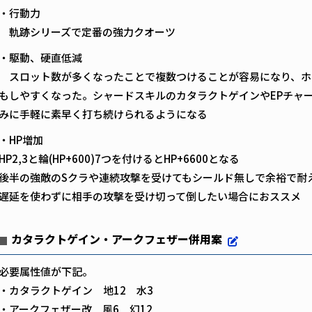
・行動力
軌跡シリーズで定番の強力クオーツ
・駆動、硬直低減
スロット数が多くなったことで複数つけることが容易になり、ホロウ
もしやすくなった。シャードスキルのカタラクトゲインやEPチャ
みに手軽に素早く打ち続けられるようになる
・HP増加
HP2,3と輪(HP+600)7つを付けるとHP+6600となる
後半の強敵のSクラや連続攻撃を受けてもシールド無しで余裕で耐
遅延を使わずに相手の攻撃を受け切って倒したい場合におススメ
カタラクトゲイン・アークフェザー併用案
必要属性値が下記。
・カタラクトゲイン 地12 水3
・アークフェザー改 風6 幻12