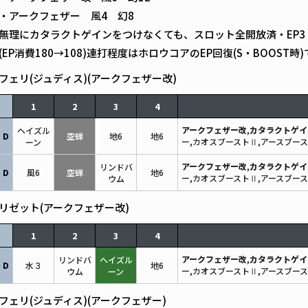
・アークフェザー 風4 幻8
無理にカタラクトゲインをつけなくても、スロット全開放済・EP3
(EP消費180→108)連打程度はホロウコアのEP回復(S・BOOST時
フェリ(ジュディス)(アークフェザー改)
1
2
3
4
アークフェザー改
,
カタラクトゲイ
ヘイズル
D
空蝉
地6
地6
ー,カオスブーストⅡ,アースブー
ーン
アークフェザー改
,
カタラクトゲイ
リンドバ
D
風6
空蝉
地6
ー,カオスブーストⅡ,アースブー
ウム
リゼット(アークフェザー改)
1
2
3
4
アークフェザー改
,
カタラクトゲイ
リンドバ
ヘイズル
D
水３
地6
ー,カオスブーストⅡ,アースブー
ウム
ーン
フェリ(ジュディス)(アークフェザー)