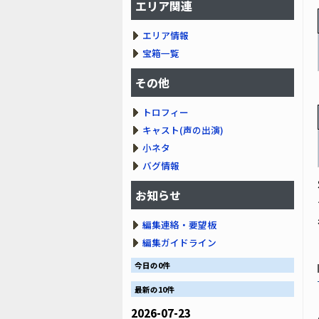
エリア関連
エリア情報
宝箱一覧
その他
トロフィー
キャスト(声の出演)
小ネタ
バグ情報
お知らせ
編集連絡・要望板
編集ガイドライン
今日の0件
最新の10件
2026-07-23