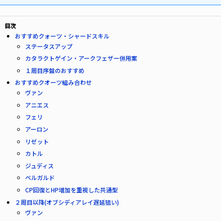
目次
おすすめクォーツ・シャードスキル
ステータスアップ
カタラクトゲイン・アークフェザー併用案
１周目序盤のおすすめ
おすすめクオーツ組み合わせ
ヴァン
アニエス
フェリ
アーロン
リゼット
カトル
ジュディス
ベルガルド
CP回復とHP増加を重視した共通型
２周目以降(オブシディアレイ遅延狙い)
ヴァン