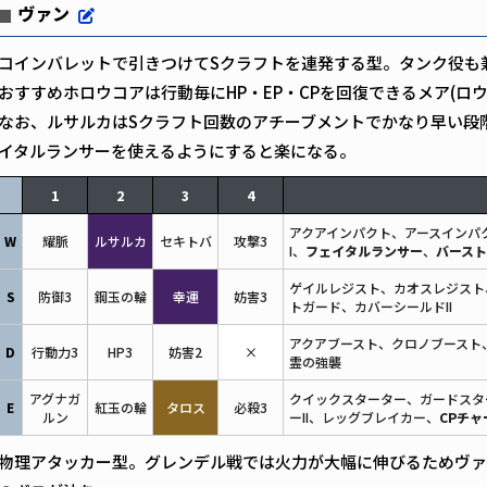
ヴァン
コインバレットで引きつけてSクラフトを連発する型。タンク役も
おすすめホロウコアは行動毎にHP・EP・CPを回復できるメア(ロウ
なお、ルサルカはSクラフト回数のアチーブメントでかなり早い段
イタルランサーを使えるようにすると楽になる。
1
2
3
4
アクアインパクト、アースインパク
W
耀脈
ルサルカ
セキトバ
攻撃3
I、
フェイタルランサー
、
バース
ゲイルレジスト、カオスレジスト、
S
防御3
鋼玉の輪
幸運
妨害3
トガード、カバーシールドII
アクアブースト、クロノブースト
D
行動力3
HP3
妨害2
×
霊の強襲
アグナガ
クイックスターター、ガードスター
E
紅玉の輪
タロス
必殺3
ルン
ーII、レッグブレイカー、
CPチャ
物理アタッカー型。グレンデル戦では火力が大幅に伸びるためヴァ