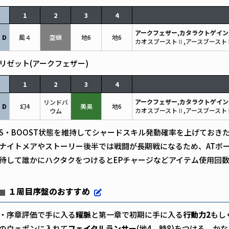
1
2
3
4
アークフェザー
,
カタラクトゲイン
D
風４
空蝉
地6
地6
カオスブーストⅡ,アースブースト
リゼット(アークフェザー)
1
2
3
4
アークフェザー
,
カタラクトゲイン
リンドバ
D
幻4
美臭
地6
カオスブーストⅡ,アースブースト
ウム
S・BOOST状態を維持してシャードスキル発動確率を上げておき
ナイトメアやストーリー後半では戦闘が長期戦になるため、ATボーナスの
待して誰かにハクタクをつけるとEPチャージなどアイテム使用回
１周目序盤のおすすめ
・序章評価で手に入る
耀脈
と第一章で初期に手に入る
行動力2
もし
のウェポンに入れて
フェイタルランサー
(地4 時8)をつける。か