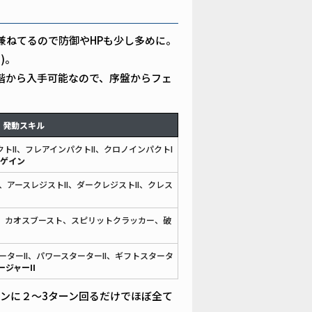
兼ねてるので防御やHPも少し多めに。
)。
階から入手可能なので、序盤からフェ
発動スキル
トII、フレアインパクトII、クロノインパクトI
トゲイン
アースレジストII、ダークレジストII、クレス
、カオスブースト、スピリットクラッカー、破
ターII、パワースターターII、ギフトスタータ
ージャーII
ンに２～3ターン回るだけでほぼ全て