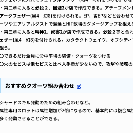
・第二章に入ると
必殺２
、
回避2
が店で作成できる。アチーブメン
アークフェザー
(風4 幻8)を付けられる。EP、省EPなどと合わ
ーツやエアリアルダストで遅延とHIT数増のダメージアップを狙え
・第三章に入ると
精神2
、
妨害2
が店で作成できる。
必殺２
等と合
ェザー
(風4 幻8)を付けられる。カタラクトウェイヴ、オブシデ
狙う。
〇できるだけ全員に命中率増の装備・クォーツをつける
〇火のセピスは他セピスと比べ入手量が少ないので、攻撃や破壊の
おすすめクオーツ組み合わせ
シャードスキル発動のための組み合わせなど。
属性専用スロットは属性増加が2倍になるので、基本的には複合属
多く発動させることができる。