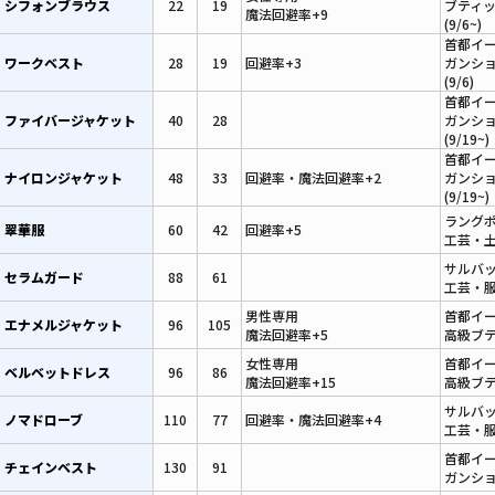
シフォンブラウス
22
19
ブティ
魔法回避率+9
(9/6~)
首都イ
ワークベスト
28
19
回避率+3
ガンシ
(9/6)
首都イ
ファイバージャケット
40
28
ガンシ
(9/19~)
首都イ
ナイロンジャケット
48
33
回避率・魔法回避率+2
ガンシ
(9/19~)
ラング
翠華服
60
42
回避率+5
工芸・土
サルバ
セラムガード
88
61
工芸・服
男性専用
首都イ
エナメルジャケット
96
105
魔法回避率+5
高級ブテ
女性専用
首都イ
ベルベットドレス
96
86
魔法回避率+15
高級ブテ
サルバ
ノマドローブ
110
77
回避率・魔法回避率+4
工芸・服
首都イ
チェインベスト
130
91
ガンショ