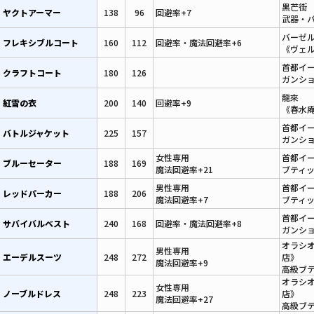
黒芒街
ヤクトアーマー
138
96
回避率+7
武器・パ
バーゼ
フレキシブルコート
160
112
回避率・魔法回避率+6
《ヴェル
首都イ
クラフトコート
180
126
ガンショ
龍來
紅雪の衣
200
140
回避率+9
《春水庵
首都イ
バトルジャケット
225
157
ガンショ
女性専用
首都イ
ブルーセーター
188
169
魔法回避率+21
ブティッ
男性専用
首都イ
レッドパーカー
188
206
魔法回避率+7
ブティッ
首都イ
サバイバルベスト
240
168
回避率・魔法回避率+8
ガンショ
オラシ
男性専用
エーデルスーツ
248
272
店》
魔法回避率+9
高級ブテ
オラシ
女性専用
ノーブルドレス
248
223
店》
魔法回避率+27
高級ブテ