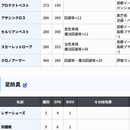
首都イ
プロテクトベスト
272
190
ガンショ
黒芒街
アサシンクロス
286
200
回避率+12
武器・パ
首都イ
男性専用
セルリアンベスト
280
308
高級ブテ
魔法回避率+12
~)
首都イ
女性専用
スカーレットローブ
280
252
高級ブテ
魔法回避率+36
~)
クロノアーマー
400
280
回避率・魔法回避率+20
評価ラン
足防具
名前
魔防
SPD
MOV
その他効果
レザーシューズ
3
4
1
防護靴
9
6
1