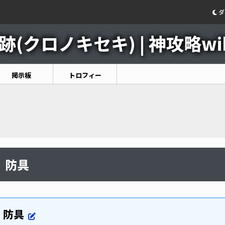
ダ
(クロノキセキ) | 神攻略wik
掲示板
トロフィー
防具
防具