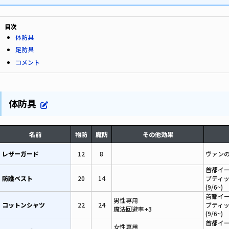
目次
体防具
足防具
コメント
体防具
名前
物防
魔防
その他効果
レザーガード
12
8
ヴァン
首都イ
防護ベスト
20
14
ブティ
(9/6~)
首都イ
男性専用
コットンシャツ
22
24
ブティ
魔法回避率+3
(9/6~)
首都イ
女性専用