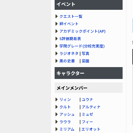
イベント
クエスト一覧
絆イベント
アカデミックポイント(AP)
S評価簡易表
学院グレード(分校充実度)
ラジオネタ
|
写真
黒の史書
|
菜園
キャラクター
メインメンバー
リィン
|
ユウナ
クルト
|
アルティナ
アッシュ
|
ミュゼ
ラウラ
|
フィー
ミリアム
|
エリオット