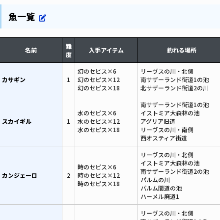
魚一覧
難
名前
入手アイテム
釣れる場所
度
幻のセピス×6
リーヴスの川・北側
カサギン
1
幻のセピス×12
南サザーランド街道1の池
幻のセピス×18
北サザーランド街道2の川
南サザーランド街道1の池
水のセピス×6
イストミア大森林の池
スカイギル
1
水のセピス×12
アグリア旧道
水のセピス×18
リーヴスの川・南側
西オスティア街道
リーヴスの川・北側
イストミア大森林の池
時のセピス×6
南サザーランド街道2の池
カンジェーロ
2
時のセピス×12
パルムの川
時のセピス×18
パルム間道の池
ハーメル廃道1
リーヴスの川・北側