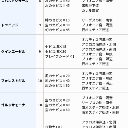
コバルトシザーズ
8
水のセピス×30
ブリオニア島・滝壺
水のセピス×45
帝都地下道
カレル離宮
時のセピス×15
リーヴスの川・南側
トライアド
9
空のセピス×30
ブリオニア島・滝壺
幻のセピス×45
西オスティア街道
オルディス港湾地区
アウロス海岸道・北側
セピス塊×15
アウロス海岸道・南側
クインエーゼル
9
セピス塊×30
ブリオニア島・埠頭
ブレイブシード×1
ブリオニア島・浜辺
西オスティア街道
オルディス港湾地区
風のセピス×20
ブリオニア島・埠頭
フォレストギル
10
風のセピス×40
ブリオニア島・浜辺
風のセピス×60
西オスティア街道
ブリオニア島・滝壺
空のセピス×20
リーヴスの川・南側
ゴルドサモーナ
10
空のセピス×40
南オスティア街道・北側
空のセピス×60
南オスティア街道・南側
アウロス海岸道・北側
行動力1×1
アウロス海岸道・南側