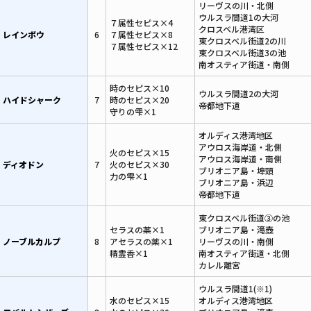
リーヴスの川・北側
ウルスラ間道1の大河
７属性セピス×4
クロスベル港湾区
レインボウ
6
７属性セピス×8
東クロスベル街道2の川
７属性セピス×12
東クロスベル街道3の池
南オスティア街道・南側
時のセピス×10
ウルスラ間道2の大河
ハイドシャーク
7
時のセピス×20
帝都地下道
守りの雫×1
オルディス港湾地区
アウロス海岸道・北側
火のセピス×15
アウロス海岸道・南側
ディオドン
7
火のセピス×30
ブリオニア島・埠頭
力の雫×1
ブリオニア島・浜辺
帝都地下道
東クロスベル街道③の池
セラスの薬×1
ブリオニア島・滝壺
ノーブルカルプ
8
アセラスの薬×1
リーヴスの川・南側
精霊香×1
南オスティア街道・北側
カレル離宮
ウルスラ間道1(※1)
水のセピス×15
オルディス港湾地区