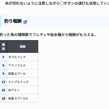
糸が切れないように注意しながら○ボタンの連打も活用してい
釣り報酬
釣った魚の種類数でフレディや如水庵から報酬がもらえる。
種
報酬
類
3
ダブルフック
6
アミノジェル
9
拡張スプール
12
トレブルフック
15
Wアミノ
18
拡張スプールG