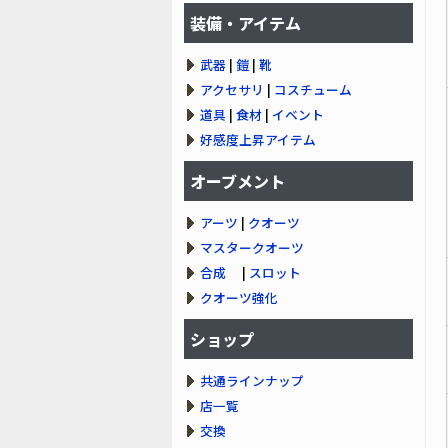
装備・アイテム
武器
|
鎧
|
靴
アクセサリ
|
コスチューム
道具
|
食材
|
イベント
好感度上昇アイテム
オーブメント
アーツ
|
クオーツ
マスタークオーツ
合成
|
スロット
クオーツ強化
ショップ
共通ラインナップ
店一覧
交換