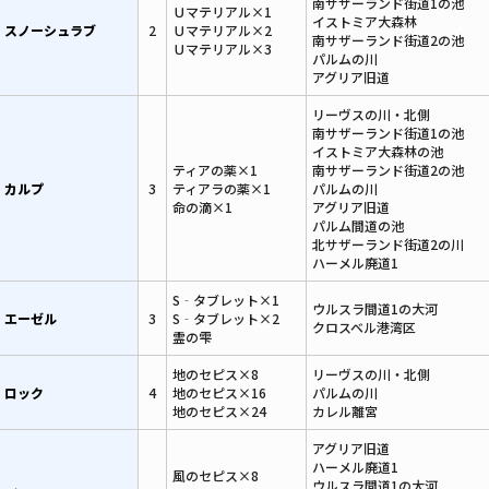
南サザーランド街道1の池
Ｕマテリアル×1
イストミア大森林
スノーシュラブ
2
Ｕマテリアル×2
南サザーランド街道2の池
Ｕマテリアル×3
パルムの川
アグリア旧道
リーヴスの川・北側
南サザーランド街道1の池
イストミア大森林の池
ティアの薬×1
南サザーランド街道2の池
カルプ
3
ティアラの薬×1
パルムの川
命の滴×1
アグリア旧道
パルム間道の池
北サザーランド街道2の川
ハーメル廃道1
S‐タブレット×1
ウルスラ間道1の大河
エーゼル
3
S‐タブレット×2
クロスベル港湾区
霊の雫
地のセピス×8
リーヴスの川・北側
ロック
4
地のセピス×16
パルムの川
地のセピス×24
カレル離宮
アグリア旧道
ハーメル廃道1
風のセピス×8
ウルスラ間道1の大河