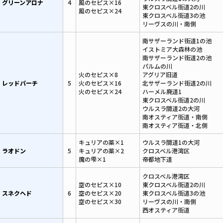
グリーンアロナ
4
風のセピス×16
東クロスベル街道2の川
風のセピス×24
東クロスベル街道3の池
リーヴスの川・南側
南サザーランド街道1の池
イストミア大森林の池
南サザーランド街道2の池
パルムの川
火のセピス×8
アグリア旧道
レッドパーチ
5
火のセピス×16
北サザーランド街道2の川
火のセピス×24
ハーメル廃道1
東クロスベル街道2の川
ウルスラ間道2の大河
南オスティア街道・南側
南オスティア街道・北側
キュリアの薬×1
ウルスラ間道1の大河
ラオドン
5
キュリアの薬×2
クロスベル港湾区
魔の雫×1
帝都地下道
クロスベル港湾区
空のセピス×10
東クロスベル街道2の川
スネクヘド
6
空のセピス×20
東クロスベル街道3の池
空のセピス×30
リーヴスの川・南側
西オスティア街道