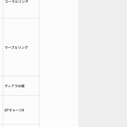
コーラルリング
マーブルリング
ティアラの薬
EPチャージII