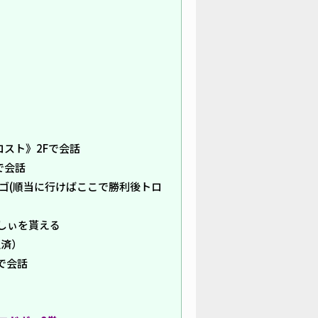
ロスト》2Fで会話
で会話
ゴ(順当に行けばここで勝利後トロ
しぃを貰える
修正済）
で会話