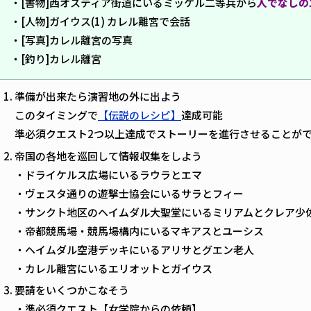
・[書物]西オスティア街道にいるミッケル二等兵から
人でなしの
・[人物]ガイウス(1) カレル離宮で会話
・[写真]カレル離宮の写真
・[釣り]カレル離宮
準備が出来たら演習地の外に出よう
このタイミングで
【伝説のレシピ】
達成可能
準必須クエスト2つ以上達成でストーリーを進行させることが
帝国の各地を巡回して情報収集をしよう
・ドライケルス広場にいるラウラとエマ
・ヴェスタ通りの遊撃士協会にいるサラとフィー
・サンクト地区のヘイムダル大聖堂にいるミリアムとクレア少
・帝都競馬場・競馬場構内にいるマキアスとユーシス
・ヘイムダル空港デッキにいるアリサとグエン老人
・カレル離宮にいるエリオットとガイウス
要請をいくつかこなそう
・準必須クエスト【女学院からの依頼】