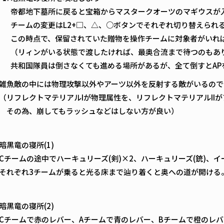
帝都地下墓所に戻ると宝箱からマスタークオーツのマギウスが入
チームの変更はL2+□、△、○ボタンでそれぞれ切り替えられ
この時点で、保留されていた贈物を操作チームに対象者がいれ
（リィンがいる状態で渡したければ、最奥合流まで待つのもあ
共和国隊員は倒さなくても進める場所があるが、全て倒すとAP
雑魚敵の中には物理攻撃以外やアーツ以外を反射する敵がいるので
（リフレクトマテリアルIが物理属性を、リフレクトマテリアルII
その為、崩してもラッシュなどはしない方が良い）
暗黒竜の寝所(1)
Cチームの途中でハーキュリーズ(剣)×2、ハーキュリーズ(銃)、
それぞれ3チームが乗ると光る床まで辿り着くと奥への道が開ける
暗黒竜の寝所(2)
Cチームで赤のレバー、Aチームで青のレバー、Bチームで橙のレ