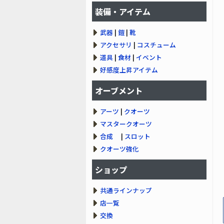
装備・アイテム
武器
|
鎧
|
靴
アクセサリ
|
コスチューム
道具
|
食材
|
イベント
好感度上昇アイテム
オーブメント
アーツ
|
クオーツ
マスタークオーツ
合成
|
スロット
クオーツ強化
ショップ
共通ラインナップ
店一覧
交換