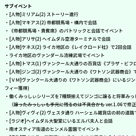
サブイベント
・[人物]ミリアム(2) ストーリー進行
・[人物]マキアス(2) 帝都競馬場・構内で会話
・《帝都競馬場・貴賓席》のパトリックと会話でイベント
・[人物]アリサ(2) ヘイムダル空港ターミナルで会話
・[人物]ケネス(2) ライカ地区の《レイクロード社》で2回会話
・ライカ地区のヴァンダール流練武場でイベント
・[人物]トマス(1) ヴァンクール大通りの百貨店《プラザ・ビフ
・[人物]ジンゴ(2) ヴァンクール大通りの《ワトソン武器商会》
・[ＶＭ]ヴァンクール大通りの《ワトソン武器商会》にいるジン
フィー獲得)
・働くみっしぃシリーズを7種類揃えてジンゴに譲ると将軍みっ
（
譲ったみっしぃも手元に残るのは不具合かも
ver.1.06で
・[人物]ヴィヴィ(2) ヴェスタ通り ハーシェル雑貨店の前の道路
・[ラジオ]ヘイムダル大聖堂にいるエルバ夫人と会話
・南オスティア街道のヒンメル霊園でイベント