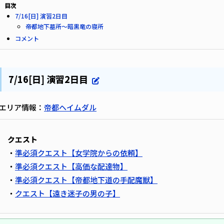
目次
7/16[日] 演習2日目
帝都地下墓所～暗黒竜の寝所
コメント
7/16[日] 演習2日目
エリア情報：
帝都ヘイムダル
クエスト
・
準必須クエスト【女学院からの依頼】
・
準必須クエスト【高価な配達物】
・
準必須クエスト【帝都地下道の手配魔獣】
・
クエスト【遠き迷子の男の子】