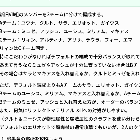
新旧VII組のメンバーを3チームに分けて編成する。
Aチーム：ユウナ、クルト、サラ、エリオット、ガイウス
Bチーム：ミュゼ、アッシュ、ユーシス、ミリアム、マキアス
Cチーム：リィン、アルティナ、アリサ、ラウラ、フィー、エマ
リィンはCチーム固定。
特にこだわりがなければデフォルトの編成で十分バランスが取れて
あえて言うならミュゼやアッシュが十分に育っていない場合はBチ
その場合はサラとマキアスを入れ替えるか、クルトとミュゼを入れ
ただ、デフォルト編成よりもAチームのサラ、エリオット、ガイウ
Bチームのユーシス、ミリアム、マキアスと入れ替えるか、Aチー
Bチームのミュゼ、アッシュと入れ替えた方が、オーダーのバラン
また、何気にリフレクトマテリアルI＆IIへの対処がしやすい。
（クルト＆ユーシスが物理属性と魔法属性のクラフトを使い分けら
デフォルトのエリオットで魔導杖の通常攻撃でもいいが、2人のク
暗黒竜の寝所を攻略しよう