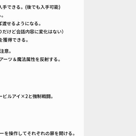
手できる。(後でも入手可能)
る。
ば渡せるようになる。
りだけど会話内容に変化はない）
を獲得できる。
注意。
がアーツ＆魔法属性を反射する。
イービルアイ×2と強制戦闘。
。
バーを操作してそれぞれの扉を開ける。