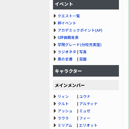
イベント
クエスト一覧
絆イベント
アカデミックポイント(AP)
S評価簡易表
学院グレード(分校充実度)
ラジオネタ
|
写真
黒の史書
|
菜園
キャラクター
メインメンバー
リィン
|
ユウナ
クルト
|
アルティナ
アッシュ
|
ミュゼ
ラウラ
|
フィー
ミリアム
|
エリオット