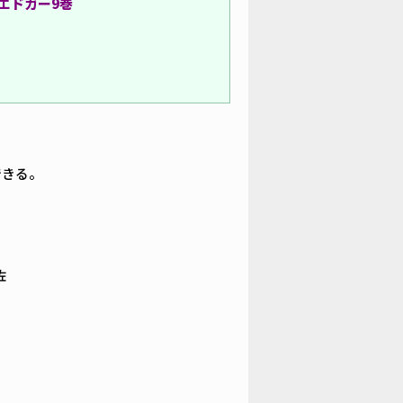
エドガー9巻
できる。
佐