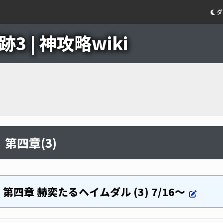
ダ
3 | 神攻略wiki
第四章(3)
第四章 赫奕たるヘイムダル (3) 7/16～