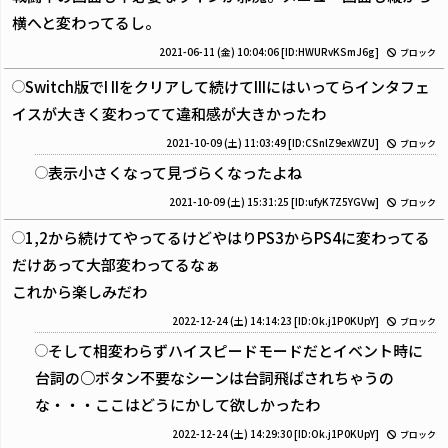
横へと変わってるし。
2021-06-11 (金) 10:04:06
[ID:HWURvKSmJ6g]
ブロック
Switch版でI IIをクリアして続けてIIIにはいってらインタフェ
イスが大きく変わってて違和感が大きかったわ
2021-10-09 (土) 11:03:49
[ID:CSnlZ9exWZU]
ブロック
表示小さくなって見づらくなったよね
2021-10-09 (土) 15:31:25
[ID:ufyK7Z5YGVw]
ブロック
1,2から続けてやってるけどやはりPS3からPS4に変わってる
だけあって大部変わってるなぁ
これから楽しみだわ
2022-12-24 (土) 14:14:23
[ID:Ok.j1P0KUpY]
ブロック
そして相変わらずハイスピードモードだとイベント時に
台詞の○ボタン不要なシーンは台詞飛ばされちゃうの
な・・・ここはどうにかして欲しかったわ
2022-12-24 (土) 14:29:30
[ID:Ok.j1P0KUpY]
ブロック