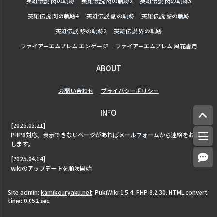
英雄伝説 閃の軌跡
英雄伝説 閃の軌跡2
英雄伝説 閃の軌跡3
英雄伝説 閃の軌跡4
英雄伝説 創の軌跡
英雄伝説 黎の軌跡
英雄伝説 黎の軌跡2
英雄伝説 界の軌跡
ファイアーエムブレム エンゲージ
ファイアーエムブレム 風花雪月
ABOUT
お問い合わせ
プライバシーポリシー
INFO
[2025.05.21]
PHP8対応。表示できないページがあれば
メールフォーム
から連絡をお願い
します。
[2025.04.14]
wikiのアップデートを順次開始
Site admin:
kamikouryaku.net
. PukiWiki 1.5.4. PHP 8.2.30. HTML convert
time: 0.052 sec.