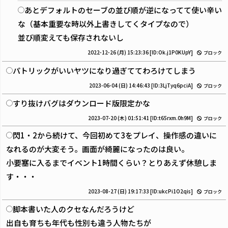
あとデフォルトのセーブの並び順が逆になってて使い辛い
な（基本重要な時以外上書きしてくタイプなので）
並び順変えても保存されないし
2022-12-26 (月) 15:23:36
[ID:Ok.j1P0KUpY]
ブロック
パトリックがいいヤツになり過ぎててわろけてしまう
2023-06-04 (日) 14:46:43
[ID:3LjTyq6pciA]
ブロック
すり抜けバグはダウンロード版限定かな
2023-07-20 (木) 01:51:41
[ID:t65rxm.0h9M]
ブロック
閃1・2から続けて、今回初めて3をプレイ、操作感の違いに
なれるのが大変そう。画面が綺麗になったのは良い。
小要塞に入るまでイベント1時間くらい？とりあえず休憩しま
す・・・
2023-08-27 (日) 19:17:33
[ID:ukcPi1O2qis]
ブロック
脚本書いた人のクセなんだろうけど
出自も育ちも年代も性別も違う人物たちが