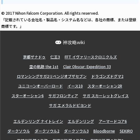
© 2017 Nihon Falcom Corporation. All rights reserved.
「記載されている会社名・製品名・システム名などは、各社の商標、または登録
商標です。」
神攻略wiki
亰都ザナドゥ
仁王3
FFT イヴァリースクロニクルズ
空の軌跡 the 1st
Clair Obscur: Expedition 33
ロマンシングサガ2リベンジオブザセブン
ドラゴンズドグマ2
ユニコーンオーバーロード
イース10
スターオーシャン2R
スターオーシャン6
サガフロンティア
サガ スカーレットグレイス
サガ エメラルドビヨンド
エルデンリング ナイトレイン
エルデンリング
アーマードコア6
ダークソウル
ダークソウル2
ダークソウル3
Bloodborne
SEKIRO