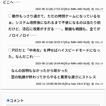
どこへ……
2025-08-13 (水) 17:53:23
[ID:p-9dfk-c663-9zy0]
ブロック
動作もっさり過ぎて、ただの拷問ゲームになっているな
ぁ。システム改修後になれるまで不便になるのは当たり前
だけど、流石に改悪がすぎる……。動画も戦闘も、全てが
ノロイノロイ……
2025-08-13 (水) 18:01:37
[ID:p-9dfk-c663-9zy0]
ブロック
PS5だと「中央左」を押せばハイスピードモードになっ
た。なんだこれ……
2025-08-13 (水) 18:04:46
[ID:p-9dfk-c663-9zy0]
ブロック
なんの説明もなかったから助かった
空の軌跡が終わってからやると異常な遅さにストレス
2025-11-10 (月) 08:04:29
[ID:p-5xje-24c4-3l7g]
ブロック
コメント