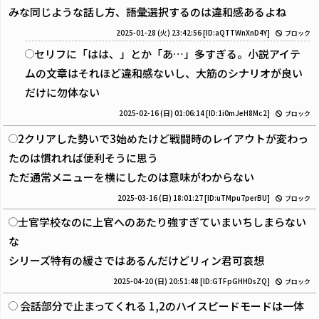
みな同じような話し方、語彙選択するのは違和感あるよね
2025-01-28 (火) 23:42:56
[ID:aQTTWnXnD4Y]
ブロック
セリフに「はは、」とか「あ…」多すぎる。小説アイテ
ムの文章はそれほど違和感ないし、大筋のシナリオが良い
だけに勿体ない
2025-02-16 (日) 01:06:14
[ID:1i0mJeH8Mc2]
ブロック
2クリアした勢いで3始めたけど戦闘時のレイアウトが変わっ
たのは慣れれば便利そうに思う
ただ通常メニューを横にしたのは意味がわからない
2025-03-16 (日) 18:01:27
[ID:uTMpu7perBU]
ブロック
士官学校なのに上官へのあたり強すぎていまいちしまらない
な
シリーズ特有の緩さではあるんだけどリィン君可哀想
2025-04-20 (日) 20:51:48
[ID:GTFpGHHDsZQ]
ブロック
会話部分で止まってくれる 1,2のハイスピードモードは一体