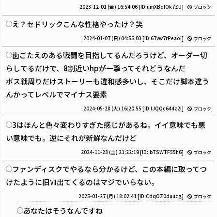
2023-12-01 (金) 16:54:06
[ID:umXBdfOk7ZU]
ブロック
え？セドリックこんな性格やったけ？笑
2024-01-07 (日) 04:55:03
[ID:67vw7rPeaoI]
ブロック
歯ごたえのある戦闘を目指してるんだろうけど、オーダー切
らしてるだけで、8割近いhpが一撃ってそれどうなんだ
ボス戦周りだけストーリーも違和感多いし、そこだけ脚本違う
んかってレベルでマイナス要素
2024-05-28 (火) 16:20:55
[ID:lJQQc644z2I]
ブロック
3はほんと色々変わりすぎた感じがあるね。イイ意味でも悪
い意味でも。逆にそれが新鮮なんだけど
2024-11-23 (土) 21:22:19
[ID:.bTSWTF55h6]
ブロック
ファンディスクでやるなら分かるけど、この本編に取ってつ
けたように旧Ⅶ出てくるのはマジでいらない。
2025-01-27 (月) 18:02:41
[ID:CdqOZ0duucg]
ブロック
あなたはそうなんですね