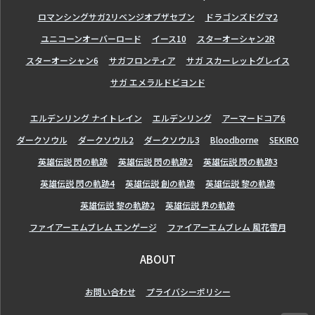
ロマンシングサガ2リベンジオブザセブン
ドラゴンズドグマ2
ユニコーンオーバーロード
イース10
スターオーシャン2R
スターオーシャン6
サガフロンティア
サガ スカーレットグレイス
サガ エメラルドビヨンド
エルデンリング ナイトレイン
エルデンリング
アーマードコア6
ダークソウル
ダークソウル2
ダークソウル3
Bloodborne
SEKIRO
英雄伝説 閃の軌跡
英雄伝説 閃の軌跡2
英雄伝説 閃の軌跡3
英雄伝説 閃の軌跡4
英雄伝説 創の軌跡
英雄伝説 黎の軌跡
英雄伝説 黎の軌跡2
英雄伝説 界の軌跡
ファイアーエムブレム エンゲージ
ファイアーエムブレム 風花雪月
ABOUT
お問い合わせ
プライバシーポリシー