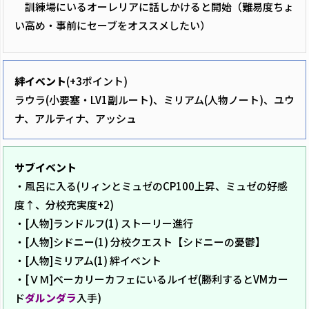
訓練場にいるオーレリアに話しかけると開始（難易度ちょ
い高め・事前にセーブをオススメしたい）
絆イベント
(+3ポイント)
ラウラ(小要塞・LV1副ルート)、ミリアム(人物ノート)、ユウ
ナ、アルティナ、アッシュ
サブイベント
・風呂に入る(リィンとミュゼのCP100上昇、ミュゼの好感
度↑、分校充実度+2)
・[人物]ランドルフ(1) ストーリー進行
・[人物]シドニー(1) 分校クエスト【シドニーの憂鬱】
・[人物]ミリアム(1) 絆イベント
・[ＶＭ]ベーカリーカフェにいるルイゼ(勝利するとVMカー
ド
ダルンダラ
入手)