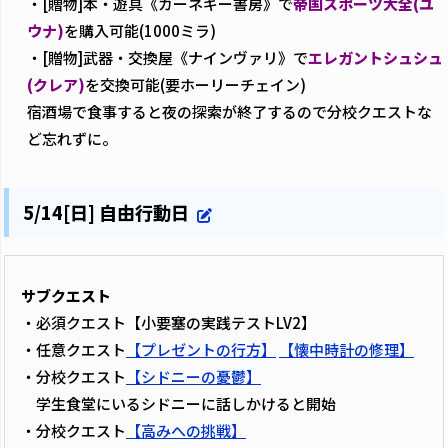
・[贈物]本・遊具《カーネギー書房》で
帝国スポーツ大全(ユ
ウナ)
を購入可能(1000ミラ)
・[贈物]武器・交換屋《ナインヴァリ》で
エレガントシュシュ
(クレア)
を交換可能(要ホーリーチェイン)
宿酒場で食事すると夜の探索が終了するので分校クエストな
ど忘れずに。
5/14[日] 自由行動日
サブクエスト
・必須クエスト【小要塞の実践テストLV2】
・任意クエスト
【プレゼントの行方】
【懐中時計の修理】
・分校クエスト
【シドニーの憂鬱】
学生食堂にいるシドニーに話しかけると開始
・分校クエスト
【高みへの挑戦】