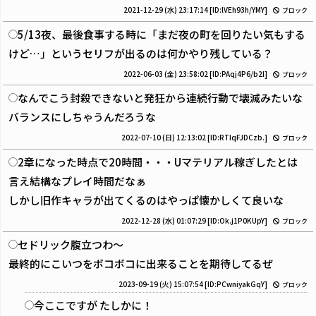
2021-12-29 (水) 23:17:14
[ID:lVEh93h/YMY]
ブロック
5/13夜、最後食事する時に「まだ夜の町を回りたい気もする
けど…」というセリフが出るのは何かやり残している？
2022-06-03 (金) 23:58:02
[ID:PAqj4P6/b2I]
ブロック
なんでこう封殺できないと発狂から連続行動で壊滅みたいな
バランスにしちゃうんだろうな
2022-07-10 (日) 12:13:02
[ID:RTIqFJDCzb.]
ブロック
2章になった時点で20時間・・・Uマテリアル稼ぎしたとは
言え結構なプレイ時間だなぁ
しかし旧作キャラが出てくるのはやっぱ懐かしくて良いな
2022-12-28 (水) 01:07:29
[ID:Ok.j1P0KUpY]
ブロック
セドリック腹立つわ～
最終的にこいつをボコボコに出来ることを期待してるぜ
2023-09-19 (火) 15:07:54
[ID:PCwniyakGqY]
ブロック
今ここですが たしかに！