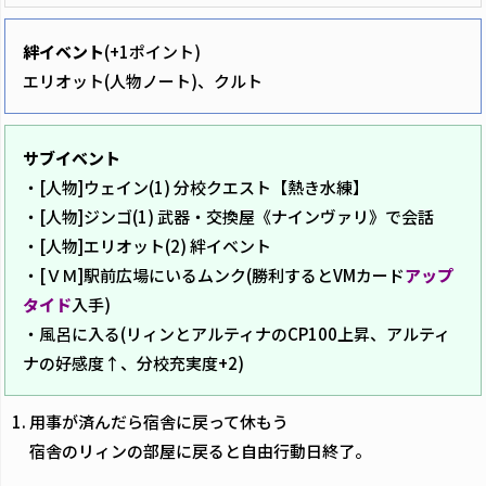
絆イベント
(+1ポイント)
エリオット(人物ノート)、クルト
サブイベント
・[人物]ウェイン(1) 分校クエスト【熱き水練】
・[人物]ジンゴ(1) 武器・交換屋《ナインヴァリ》で会話
・[人物]エリオット(2) 絆イベント
・[ＶＭ]駅前広場にいるムンク(勝利するとVMカード
アップ
タイド
入手)
・風呂に入る(リィンとアルティナのCP100上昇、アルティ
ナの好感度↑、分校充実度+2)
用事が済んだら宿舎に戻って休もう
宿舎のリィンの部屋に戻ると自由行動日終了。