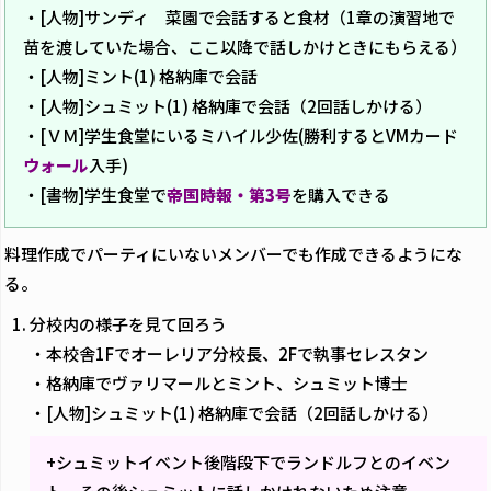
・[人物]サンディ 菜園で会話すると食材（1章の演習地で
苗を渡していた場合、ここ以降で話しかけときにもらえる）
・[人物]ミント(1) 格納庫で会話
・[人物]シュミット(1) 格納庫で会話（2回話しかける）
・[ＶＭ]学生食堂にいるミハイル少佐(勝利するとVMカード
ウォール
入手)
・[書物]学生食堂で
帝国時報・第3号
を購入できる
料理作成でパーティにいないメンバーでも作成できるようにな
る。
分校内の様子を見て回ろう
・本校舎1Fでオーレリア分校長、2Fで執事セレスタン
・格納庫でヴァリマールとミント、シュミット博士
・[人物]シュミット(1) 格納庫で会話（2回話しかける）
+シュミットイベント後階段下でランドルフとのイベン