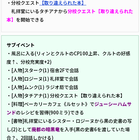
・分校クエスト
【取り違えられた本】
礼拝堂にいるタチアナから
分校クエスト【取り違えられた
本】
を開始できる
サブイベント
・風呂に入る(リィンとクルトのCP100上昇、クルトの好感
度↑、分校充実度+2)
・[人物]スターク(1) 宿舎2Fで会話
・[人物]ロジーヌ(1) 礼拝堂で会話
・[人物]ムンク(1) ラジオ局で会話
・[人物]タチアナ(1) 分校クエスト【取り違えられた本】
・[料理]ベーカリーカフェ《ルセット》で
ジューシーハムサ
ンド
のレシピを習得(900ミラ)できる
・[書物]礼拝堂にいるシスター・ロジーヌから黒の史書の写
し(2)として
廃都の暗黒竜
を入手(黒の史書6を渡していた場
合？、2回話しかける)