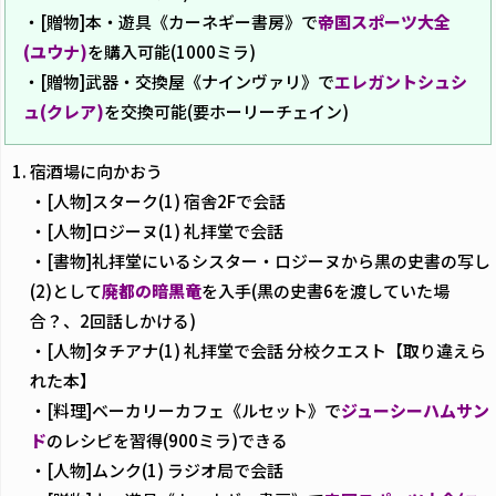
・[贈物]本・遊具《カーネギー書房》で
帝国スポーツ大全
(ユウナ)
を購入可能(1000ミラ)
・[贈物]武器・交換屋《ナインヴァリ》で
エレガントシュシ
ュ(クレア)
を交換可能(要ホーリーチェイン)
宿酒場に向かおう
・[人物]スターク(1) 宿舎2Fで会話
・[人物]ロジーヌ(1) 礼拝堂で会話
・[書物]礼拝堂にいるシスター・ロジーヌから黒の史書の写し
(2)として
廃都の暗黒竜
を入手(黒の史書6を渡していた場
合？、2回話しかける)
・[人物]タチアナ(1) 礼拝堂で会話 分校クエスト【取り違えら
れた本】
・[料理]ベーカリーカフェ《ルセット》で
ジューシーハムサン
ド
のレシピを習得(900ミラ)できる
・[人物]ムンク(1) ラジオ局で会話