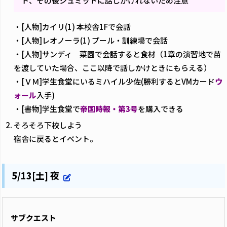
ト、その後シュミットに話しかけれないため注意
・[人物]カイリ(1) 本校舎1Fで会話
・[人物]レオノーラ(1) プール・訓練場で会話
・[人物]サンディ 菜園で会話すると食材（1章の演習地で苗
を渡していた場合、ここ以降で話しかけときにもらえる）
・[ＶＭ]学生食堂にいるミハイル少佐(勝利するとVMカード
ウ
ォール
入手)
・[書物]学生食堂で
帝国時報・第3号
を購入できる
そろそろ下校しよう
宿舎に戻るとイベント。
5/13[土] 夜
サブクエスト